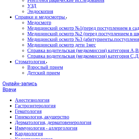
Рентгенографические исследования
УЗД
Эндоскопия
Справки и медосмотры
Медосмотр
Медицинский осмотр №1(перед поступлением в сад
Медицинский осмотр №2 (перед поступлением в шк
Медицинский осмотр №3 (абитуриенты.поступлени
Медицинский осмотр дети 1мес
Справка водительская (медкомиссия) категория А,
Справка водительская (медкомиссия) категория С,Д
Стоматология
Взрослый прием
Детский прием
Онлайн-запись
Врачи
Анестезиология
Гастроэнтерология
Гематология
Гинекология, акушерство
Дерматология, дерматовенерология
Иммунология - аллергология
Кардиология