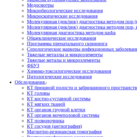
Медосмотры
Микробиологические исследования
Микроскопические исследования
Молекулярная (днк/рнк) диагностика методом пцр (
Молекулярная (днк/рнк) диагностика методом пцр, 
Молекулярная диагностика методом nasba
Общеклинические исследования
Программы пренатального скрининга
Серологические маркеры инфекционных заболеван
Тяжелые металлы и микроэлементы
Тяжелые металы и микроэлементы
ФБУЗ
Химико-токсилогические исследования
Цитологические исследования
Обследования
КТ брюшной полости и забрюшинного пространств
КТ головы
КТ костно-суставной системы
КТ мягких тканей
КТ органов грудной клетки
КТ органов мочеполовой системы
КТ позвоночника
КТ сосудов (ангиография)
Магнитно-резонансная томография