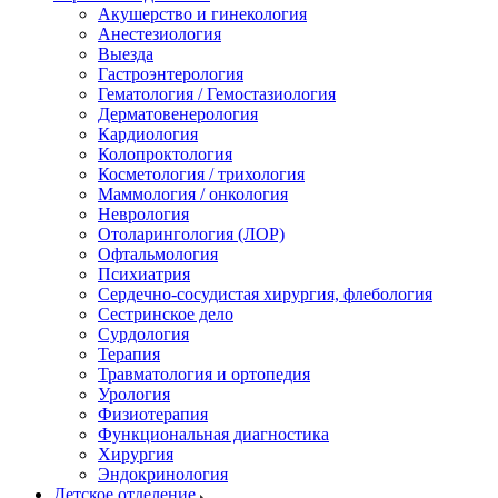
Акушерство и гинекология
Анестезиология
Выезда
Гастроэнтерология
Гематология / Гемостазиология
Дерматовенерология
Кардиология
Колопроктология
Косметология / трихология
Маммология / онкология
Неврология
Отоларингология (ЛОР)
Офтальмология
Психиатрия
Сердечно-сосудистая хирургия, флебология
Сестринское дело
Сурдология
Терапия
Травматология и ортопедия
Урология
Физиотерапия
Функциональная диагностика
Хирургия
Эндокринология
Детское отделение