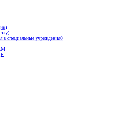
ик)
олу)
я в специальные учреждения0
В.М
,Е