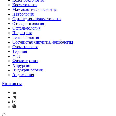
Колопроктология
Косметология
Маммология / онкология
Неврология
Ортопедия - травматология
Отоларингология
Офтальмология
Педиатрия
Рентгенология
Сосудистая хирургия, флебология
Стоматология
Терапия
УЗД
Физиотерапия
Хирургия
Эндокринология
Эндоскопия
Контакты