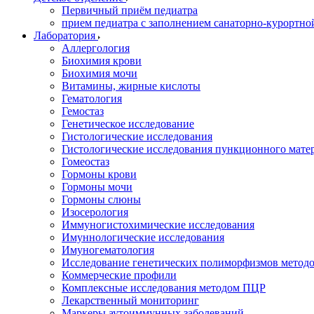
Первичный приём педиатра
прием педиатра с заполнением санаторно-курортно
Лаборатория
Аллергология
Биохимия крови
Биохимия мочи
Витамины, жирные кислоты
Гематология
Гемостаз
Генетическое исследование
Гистологические исследования
Гистологические исследования пункционного мате
Гомеостаз
Гормоны крови
Гормоны мочи
Гормоны слюны
Изосерология
Иммуногистохимические исследования
Имуннологические исследования
Имуногематология
Исследование генетических полиморфизмов метод
Коммерческие профили
Комплексные исследования методом ПЦР
Лекарственный мониторинг
Маркеры аутоиммунных заболеваний