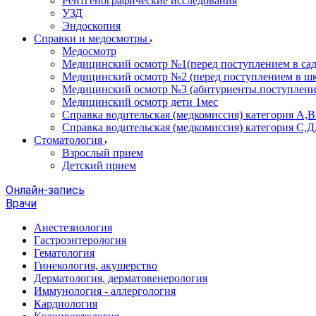
Рентгенографические исследования
УЗД
Эндоскопия
Справки и медосмотры
Медосмотр
Медицинский осмотр №1(перед поступлением в сад
Медицинский осмотр №2 (перед поступлением в шк
Медицинский осмотр №3 (абитуриенты.поступлени
Медицинский осмотр дети 1мес
Справка водительская (медкомиссия) категория А,
Справка водительская (медкомиссия) категория С,Д
Стоматология
Взрослый прием
Детский прием
Онлайн-запись
Врачи
Анестезиология
Гастроэнтерология
Гематология
Гинекология, акушерство
Дерматология, дерматовенерология
Иммунология - аллергология
Кардиология