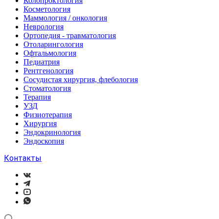
Колопроктология
Косметология
Маммология / онкология
Неврология
Ортопедия - травматология
Отоларингология
Офтальмология
Педиатрия
Рентгенология
Сосудистая хирургия, флебология
Стоматология
Терапия
УЗД
Физиотерапия
Хирургия
Эндокринология
Эндоскопия
Контакты