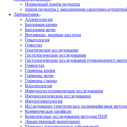
Первичный приём педиатра
прием педиатра с заполнением санаторно-курортно
Лаборатория
Аллергология
Биохимия крови
Биохимия мочи
Витамины, жирные кислоты
Гематология
Гемостаз
Генетическое исследование
Гистологические исследования
Гистологические исследования пункционного мате
Гомеостаз
Гормоны крови
Гормоны мочи
Гормоны слюны
Изосерология
Иммуногистохимические исследования
Имуннологические исследования
Имуногематология
Исследование генетических полиморфизмов метод
Коммерческие профили
Комплексные исследования методом ПЦР
Лекарственный мониторинг
Маркеры аутоиммунных заболеваний