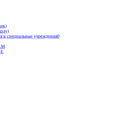
ик)
олу)
я в специальные учреждения0
В.М
,Е