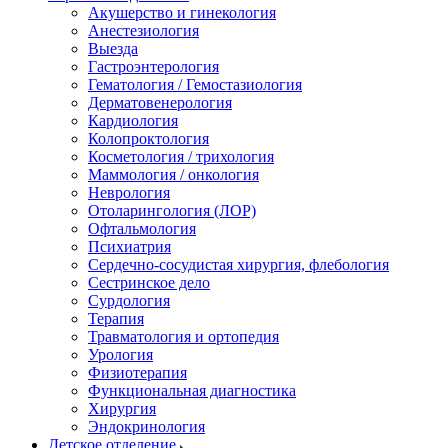
Акушерство и гинекология
Анестезиология
Выезда
Гастроэнтерология
Гематология / Гемостазиология
Дерматовенерология
Кардиология
Колопроктология
Косметология / трихология
Маммология / онкология
Неврология
Отоларингология (ЛОР)
Офтальмология
Психиатрия
Сердечно-сосудистая хирургия, флебология
Сестринское дело
Сурдология
Терапия
Травматология и ортопедия
Урология
Физиотерапия
Функциональная диагностика
Хирургия
Эндокринология
Детское отделение