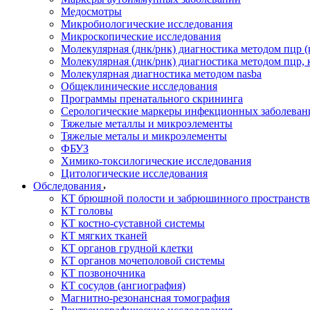
Медосмотры
Микробиологические исследования
Микроскопические исследования
Молекулярная (днк/рнк) диагностика методом пцр (
Молекулярная (днк/рнк) диагностика методом пцр, 
Молекулярная диагностика методом nasba
Общеклинические исследования
Программы пренатального скрининга
Серологические маркеры инфекционных заболеван
Тяжелые металлы и микроэлементы
Тяжелые металы и микроэлементы
ФБУЗ
Химико-токсилогические исследования
Цитологические исследования
Обследования
КТ брюшной полости и забрюшинного пространств
КТ головы
КТ костно-суставной системы
КТ мягких тканей
КТ органов грудной клетки
КТ органов мочеполовой системы
КТ позвоночника
КТ сосудов (ангиография)
Магнитно-резонансная томография