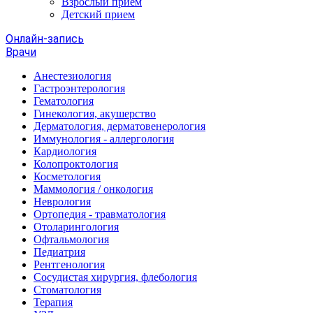
Взрослый прием
Детский прием
Онлайн-запись
Врачи
Анестезиология
Гастроэнтерология
Гематология
Гинекология, акушерство
Дерматология, дерматовенерология
Иммунология - аллергология
Кардиология
Колопроктология
Косметология
Маммология / онкология
Неврология
Ортопедия - травматология
Отоларингология
Офтальмология
Педиатрия
Рентгенология
Сосудистая хирургия, флебология
Стоматология
Терапия