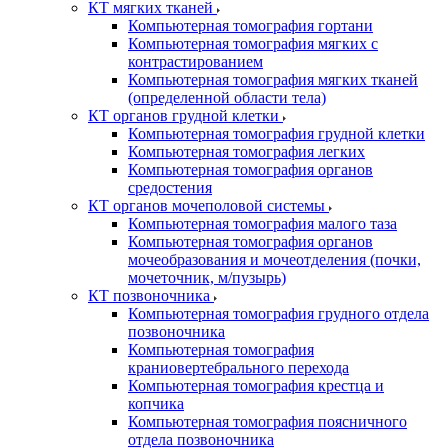
КТ мягких тканей
Компьютерная томография гортани
Компьютерная томография мягких с
контрастированием
Компьютерная томография мягких тканей
(определенной области тела)
КТ органов грудной клетки
Компьютерная томография грудной клетки
Компьютерная томография легких
Компьютерная томография органов
средостения
КТ органов мочеполовой системы
Компьютерная томография малого таза
Компьютерная томография органов
мочеобразования и мочеотделения (почки,
мочеточник, м/пузырь)
КТ позвоночника
Компьютерная томография грудного отдела
позвоночника
Компьютерная томография
краниовертебрального перехода
Компьютерная томография крестца и
копчика
Компьютерная томография поясничного
отдела позвоночника