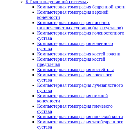
КТ костно-суставной системы
Компьютерная томография бедренной кости
Компьютерная томография верхней
конечности
Компьютерная томография височно-
нижнечелюстных суставов (пара суставов)
Компьютерная томография голеностопного
сустава
Компьютерная томография коленного
сустава
Компьютерная томография костей голени
Компьютерная томография костей
предплечья
Компьютерная томография костей таза
Компьютерная томография локтевого
сустава
Компьютерная томография лучезапястного
сустава
Компьютерная томография нижней
конечности
Компьютерная томография плечевого
сустава
Компьютерная томография плечевой кости
Компьютерная томография тазобедренного
сустава