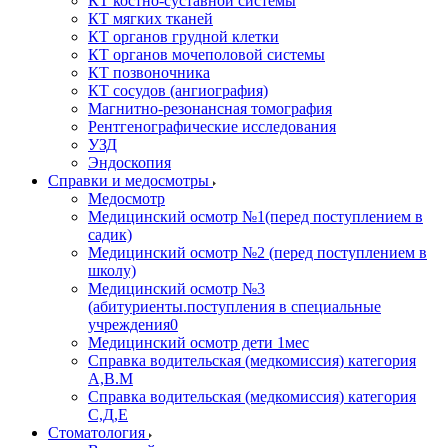
КТ костно-суставной системы
КТ мягких тканей
КТ органов грудной клетки
КТ органов мочеполовой системы
КТ позвоночника
КТ сосудов (ангиография)
Магнитно-резонансная томография
Рентгенографические исследования
УЗД
Эндоскопия
Справки и медосмотры
Медосмотр
Медицинский осмотр №1(перед поступлением в
садик)
Медицинский осмотр №2 (перед поступлением в
школу)
Медицинский осмотр №3
(абитуриенты.поступления в специальные
учреждения0
Медицинский осмотр дети 1мес
Справка водительская (медкомиссия) категория
А,В.М
Справка водительская (медкомиссия) категория
С,Д,Е
Стоматология