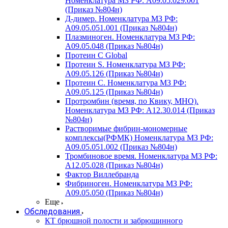
Номенклатура МЗ РФ: A09.05.029.001
(Приказ №804н)
Д-димер. Номенклатура МЗ РФ:
A09.05.051.001 (Приказ №804н)
Плазминоген. Номенклатура МЗ РФ:
A09.05.048 (Приказ №804н)
Протеин C Global
Протеин S. Номенклатура МЗ РФ:
A09.05.126 (Приказ №804н)
Протеин С. Номенклатура МЗ РФ:
A09.05.125 (Приказ №804н)
Протромбин (время, по Квику, МНО).
Номенклатура МЗ РФ: A12.30.014 (Приказ
№804н)
Растворимые фибрин-мономерные
комплексы(РФМК) Номенклатура МЗ РФ:
A09.05.051.002 (Приказ №804н)
Тромбиновое время. Номенклатура МЗ РФ:
A12.05.028 (Приказ №804н)
Фактор Виллебранда
Фибриноген. Номенклатура МЗ РФ:
A09.05.050 (Приказ №804н)
Еще
Обследования
КТ брюшной полости и забрюшинного