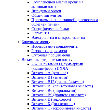
Комплексный анализ крови на
аминокислоты
Липидный обмен
Обмен пигментов
Программа неинвазивной диагностики
болезней печени
Специфические белки
Ферменты
Электролиты и микроэлементы
Биохимия мочи
Исследование конкремента
Разовая порция мочи
Суточная порция мочи
Витамины, жирные кислоты
25-OH витамин D, суммарный
(кальциферол) ИХЛА
Витамин А (ретинол)
Витамин В1 (тиамин)
Витамин В12 (цианкобаламин)
Витамин В5 (пантотеновая кислота)
Витамин В6 (пиридоксин)
Витамин В9 (фолиевая кислота)
Витамин Е (токоферол)
Витамин К (филлохинон)
Витамин С (аскорбиновая кислота)