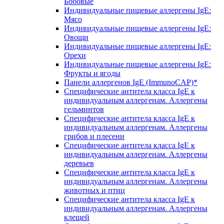
Бобовые
Индивидуальные пищевые аллергены IgE:
Мясо
Индивидуальные пищевые аллергены IgE:
Овощи
Индивидуальные пищевые аллергены IgE:
Орехи
Индивидуальные пищевые аллергены IgE:
Фрукты и ягоды
Панели аллергенов IgE (ImmunoCAP)*
Специфические антитела класса IgE к
индивидуальным аллергенам. Аллергены
гельминтов
Специфические антитела класса IgE к
индивидуальным аллергенам. Аллергены
грибов и плесени
Специфические антитела класса IgE к
индивидуальным аллергенам. Аллергены
деревьев
Специфические антитела класса IgE к
индивидуальным аллергенам. Аллергены
животных и птиц
Специфические антитела класса IgE к
индивидуальным аллергенам. Аллергены
клещей