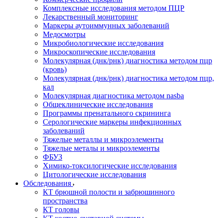
Комплексные исследования методом ПЦР
Лекарственный мониторинг
Маркеры аутоиммунных заболеваний
Медосмотры
Микробиологические исследования
Микроскопические исследования
Молекулярная (днк/рнк) диагностика методом пцр
(кровь)
Молекулярная (днк/рнк) диагностика методом пцр,
кал
Молекулярная диагностика методом nasba
Общеклинические исследования
Программы пренатального скрининга
Серологические маркеры инфекционных
заболеваний
Тяжелые металлы и микроэлементы
Тяжелые металы и микроэлементы
ФБУЗ
Химико-токсилогические исследования
Цитологические исследования
Обследования
КТ брюшной полости и забрюшинного
пространства
КТ головы