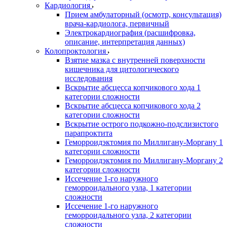
Кардиология
Прием амбулаторный (осмотр, консультация)
врача-кардиолога, первичный
Электрокардиография (расшифровка,
описание, интерпретация данных)
Колопроктология
Взятие мазка с внутренней поверхности
кишечника для цитологического
исследования
Вскрытие абсцесса копчикового хода 1
категории сложности
Вскрытие абсцесса копчикового хода 2
категории сложности
Вскрытие острого подкожно-подслизистого
парапроктита
Геморроидэктомия по Миллигану-Моргану 1
категории сложности
Геморроидэктомия по Миллигану-Моргану 2
категории сложности
Иссечение 1-го наружного
геморроидального узла, 1 категории
сложности
Иссечение 1-го наружного
геморроидального узла, 2 категории
сложности