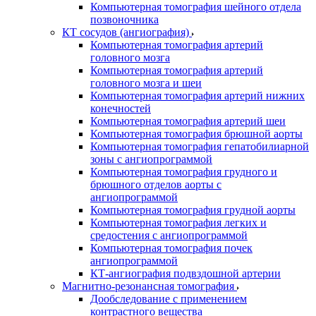
Компьютерная томография шейного отдела
позвоночника
КТ сосудов (ангиография)
Компьютерная томография артерий
головного мозга
Компьютерная томография артерий
головного мозга и шеи
Компьютерная томография артерий нижних
конечностей
Компьютерная томография артерий шеи
Компьютерная томография брюшной аорты
Компьютерная томография гепатобилиарной
зоны с ангиопрограммой
Компьютерная томография грудного и
брюшного отделов аорты с
ангиопрограммой
Компьютерная томография грудной аорты
Компьютерная томография легких и
средостения с ангиопрограммой
Компьютерная томография почек
ангиопрограммой
КТ-ангиография подвздошной артерии
Магнитно-резонансная томография
Дообследование с применением
контрастного вещества