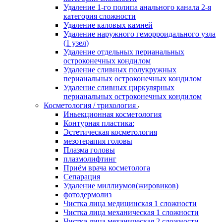
Удаление 1-го полипа анального канала 2-я
категория сложности
Удаление каловых камней
Удаление наружного геморроидального узла
(1 узел)
Удаление отдельных перианальных
остроконечных кондилом
Удаление сливных полукружных
перианальных остроконечных кондилом
Удаление сливных циркулярных
перианальных остроконечных кондилом
Косметология / трихология
Иньекционная косметология
Контурная пластика:
Эстетическая косметология
мезотерапия головы
Плазма головы
плазмолифтинг
Приём врача косметолога
Сепарация
Удаление миллиумов(жировиков)
фотодермолиз
Чистка лица медицинская 1 сложности
Чистка лица механическая 1 сложности
Чистка лица механическая 2 сложности