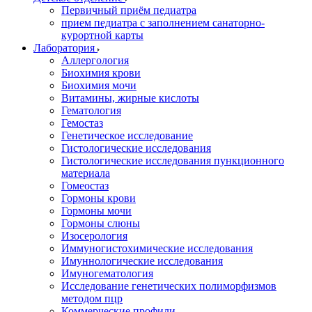
Первичный приём педиатра
прием педиатра с заполнением санаторно-
курортной карты
Лаборатория
Аллергология
Биохимия крови
Биохимия мочи
Витамины, жирные кислоты
Гематология
Гемостаз
Генетическое исследование
Гистологические исследования
Гистологические исследования пункционного
материала
Гомеостаз
Гормоны крови
Гормоны мочи
Гормоны слюны
Изосерология
Иммуногистохимические исследования
Имуннологические исследования
Имуногематология
Исследование генетических полиморфизмов
методом пцр
Коммерческие профили