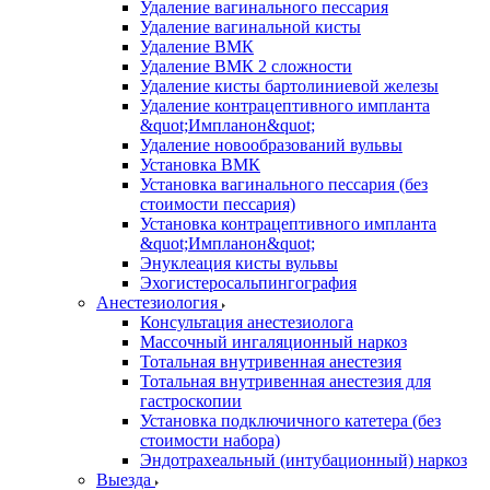
Удаление вагинального пессария
Удаление вагинальной кисты
Удаление ВМК
Удаление ВМК 2 сложности
Удаление кисты бартолиниевой железы
Удаление контрацептивного импланта
&quot;Импланон&quot;
Удаление новообразований вульвы
Установка ВМК
Установка вагинального пессария (без
стоимости пессария)
Установка контрацептивного импланта
&quot;Импланон&quot;
Энуклеация кисты вульвы
Эхогистеросальпингография
Анестезиология
Консультация анестезиолога
Массочный ингаляционный наркоз
Тотальная внутривенная анестезия
Тотальная внутривенная анестезия для
гастроскопии
Установка подключичного катетера (без
стоимости набора)
Эндотрахеальный (интубационный) наркоз
Выезда