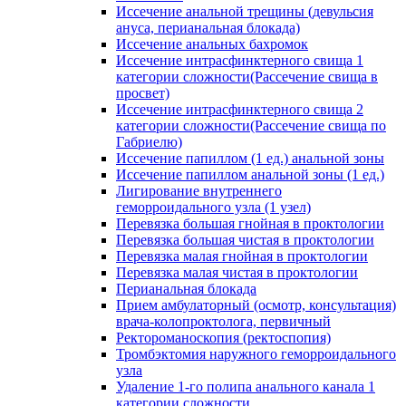
Иссечение анальной трещины (девульсия
ануса, перианальная блокада)
Иссечение анальных бахромок
Иссечение интрасфинктерного свища 1
категории сложности(Рассечение свища в
просвет)
Иссечение интрасфинктерного свища 2
категории сложности(Рассечение свища по
Габриелю)
Иссечение папиллом (1 ед.) анальной зоны
Иссечение папиллом анальной зоны (1 ед.)
Лигирование внутреннего
геморроидального узла (1 узел)
Перевязка большая гнойная в проктологии
Перевязка большая чистая в проктологии
Перевязка малая гнойная в проктологии
Перевязка малая чистая в проктологии
Перианальная блокада
Прием амбулаторный (осмотр, консультация)
врача-колопроктолога, первичный
Ректороманоскопия (ректоспопия)
Тромбэктомия наружного геморроидального
узла
Удаление 1-го полипа анального канала 1
категории сложности