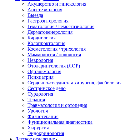
Акушерство и гинекология
Анестезиология
Выезда
Гастроэнтерология
Гематология / Гемостазиология
Дерматовенерология
Кардиология
Колопроктология
Косметология / трихология
Маммология / онкология
Неврология
Отоларингология (ЛОР)
Офтальмология
Психиатрия
Сердечно-сосудистая хирургия, флебология
Сестринское дело
Сурдология
Терапия
Травматология и ортопедия
Урология
Физиотерапия
Функциональная диагностика
Хирургия
Эндокринология
Детское отделение