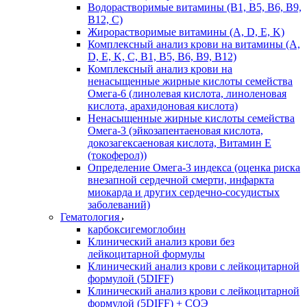
Водорастворимые витамины (B1, B5, B6, В9,
В12, С)
Жирорастворимые витамины (A, D, E, K)
Комплексный анализ крови на витамины (A,
D, E, K, C, B1, B5, B6, В9, B12)
Комплексный анализ крови на
ненасыщенные жирные кислоты семейства
Омега-6 (линолевая кислота, линоленовая
кислота, арахидоновая кислота)
Ненасыщенные жирные кислоты семейства
Омега-3 (эйкозапентаеновая кислота,
докозагексаеновая кислота, Витамин E
(токоферол))
Определение Омега-3 индекса (оценка риска
внезапной сердечной смерти, инфаркта
миокарда и других сердечно-сосудистых
заболеваний)
Гематология
карбоксигемоглобин
Клинический анализ крови без
лейкоцитарной формулы
Клинический анализ крови с лейкоцитарной
формулой (5DIFF)
Клинический анализ крови с лейкоцитарной
формулой (5DIFF) + СОЭ