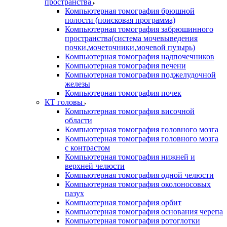
пространства
Компьютерная томография брюшной
полости (поисковая программа)
Компьютерная томография забрюшинного
пространства(система мочевыведения
почки,мочеточники,мочевой пузырь)
Компьютерная томография надпочечников
Компьютерная томография печени
Компьютерная томография поджелудочной
железы
Компьютерная томография почек
КТ головы
Компьютерная томография височной
области
Компьютерная томография головного мозга
Компьютерная томография головного мозга
с контрастом
Компьютерная томография нижней и
верхней челюсти
Компьютерная томография одной челюсти
Компьютерная томография околоносовых
пазух
Компьютерная томография орбит
Компьютерная томография основания черепа
Компьютерная томография ротоглотки