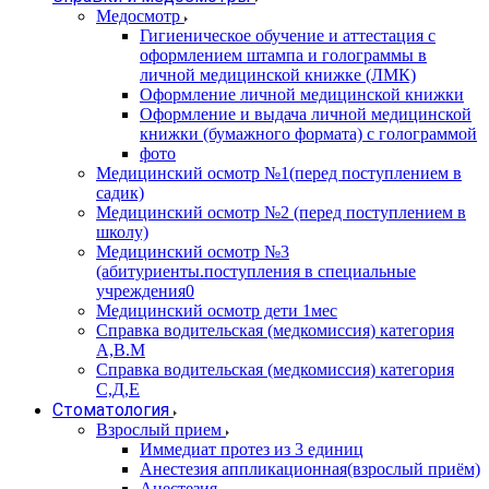
Медосмотр
Гигиеническое обучение и аттестация с
оформлением штампа и голограммы в
личной медицинской книжке (ЛМК)
Оформление личной медицинской книжки
Оформление и выдача личной медицинской
книжки (бумажного формата) с голограммой
фото
Медицинский осмотр №1(перед поступлением в
садик)
Медицинский осмотр №2 (перед поступлением в
школу)
Медицинский осмотр №3
(абитуриенты.поступления в специальные
учреждения0
Медицинский осмотр дети 1мес
Справка водительская (медкомиссия) категория
А,В.М
Справка водительская (медкомиссия) категория
С,Д,Е
Стоматология
Взрослый прием
Иммедиат протез из 3 единиц
Анестезия аппликационная(взрослый приём)
Анестезия