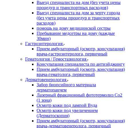
Выезд специалиста на дом (без учета цены
процедур и транспортных расходов)
Выезд специалиста на дом за черту города
(без учета цены процедур и транспортных
расходов)
помощь на дому медицинской сестры
Пребывание медсетры на дому (каждые
30мин)
Гастроэнтерология
Прием амбулаторный (осмотр, консультация)
врача-гастроэнтеролога, первичный
Гематология / Гемостазиология
Консультация специалиста по антиэйджингу
Прием амбулаторный (осмотр, консультация)
врача-гематолога, первичный
Дерматовенерология
Забор биопсийного материала
дерматопанчем
Лазерный фракционный фототермолиз Со2
(1 зона)
Осмотр кожи под лампой Вуда
Осмотр кожи под увеличением
(Дерматоскопия)
Прием амбулаторный (осмотр, консультация)
врача-дерматовенеролога, первичный