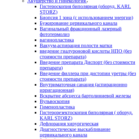
Акушерство и гинекология
Гистероскопия биполярная (оборуд. KARL
STORZ)
Биопсия 1 зона (с использованием энергии)
Бужирование цервикального канала
Вагинальный фракционный лазерный
фототермолиз
вагинопластика
Вакуум-аспирация полости матки
введение гиалуроновой кислоты НПО (без
стоимости препарата)
Введение препарата Диспорт (без стоимости
препарата)
Введение филлера при дистопии уретры (без
стоимости препарата)
Внутриматочная санация (аспирационно
ирригационная)
Вскрытие абсцесса бартолиниевой железы
Вульвоскопия
Гименопластика
Гистерорезектоскопия биполярная ( оборуд.
KARL STORZ)
Дефлорация хирургическая
Диагностическое выскабливание
цервикального канала