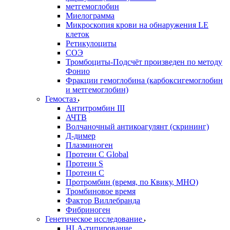
метгемоглобин
Миелограмма
Микроскопия крови на обнаружения LE
клеток
Ретикулоциты
СОЭ
Тромбоциты-Подсчёт произведен по методу
Фонио
Фракции гемоглобина (карбоксигемоглобин
и метгемоглобин)
Гемостаз
Антитромбин III
АЧТВ
Волчаночный антикоагулянт (скрининг)
Д-димер
Плазминоген
Протеин C Global
Протеин S
Протеин С
Протромбин (время, по Квику, МНО)
Тромбиновое время
Фактор Виллебранда
Фибриноген
Генетическое исследование
HLA-типирование