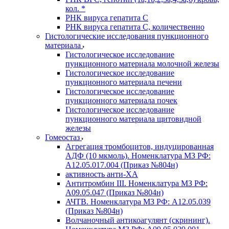
кол. *
РНК вируса гепатита C
РНК вируса гепатита C, количественно
Гистологические исследования пункционного
материала
Гистологическое исследование
пункционного материала молочной железы
Гистологическое исследование
пункционного материала печени
Гистологическое исследование
пункционного материала почек
Гистологическое исследование
пункционного материала щитовидной
железы
Гомеостаз
Агрегация тромбоцитов, индуцированная
АДФ (10 мкмоль). Номенклатура МЗ РФ:
A12.05.017.004 (Приказ №804н)
активность анти-ХА
Антитромбин III. Номенклатура МЗ РФ:
A09.05.047 (Приказ №804н)
АЧТВ. Номенклатура МЗ РФ: A12.05.039
(Приказ №804н)
Волчаночный антикоагулянт (скрининг).