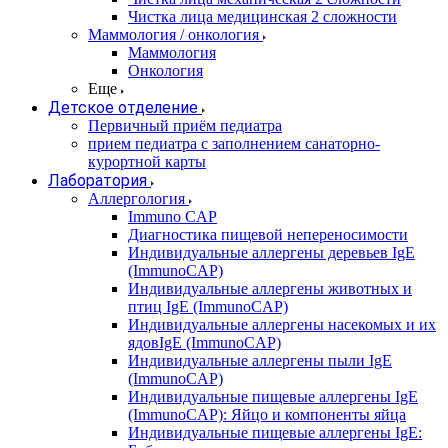
Чистка лица медицинская 2 сложности
Маммология / онкология
Маммология
Онкология
Еще
Детское отделение
Первичный приём педиатра
прием педиатра с заполнением санаторно-
курортной карты
Лаборатория
Аллергология
Immuno CAP
Диагностика пищевой непереносимости
Индивидуальные аллергены деревьев IgE
(ImmunoCAP)
Индивидуальные аллергены животных и
птиц IgE (ImmunoCAP)
Индивидуальные аллергены насекомых и их
ядовIgE (ImmunoCAP)
Индивидуальные аллергены пыли IgE
(ImmunoCAP)
Индивидуальные пищевые аллергены IgE
(ImmunoCAP): Яйцо и компоненты яйца
Индивидуальные пищевые аллергены IgE: