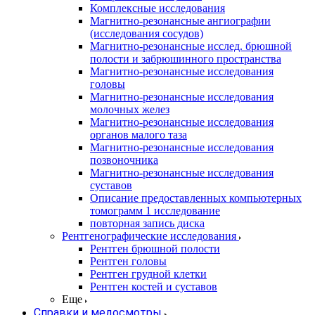
Комплексные исследования
Магнитно-резонансные ангиографии
(исследования сосудов)
Магнитно-резонансные исслед. брюшной
полости и забрюшинного пространства
Магнитно-резонансные исследования
головы
Магнитно-резонансные исследования
молочных желез
Магнитно-резонансные исследования
органов малого таза
Магнитно-резонансные исследования
позвоночника
Магнитно-резонансные исследования
суставов
Описание предоставленных компьютерных
томограмм 1 исследование
повторная запись диска
Рентгенографические исследования
Рентген брюшной полости
Рентген головы
Рентген грудной клетки
Рентген костей и суставов
Еще
Справки и медосмотры