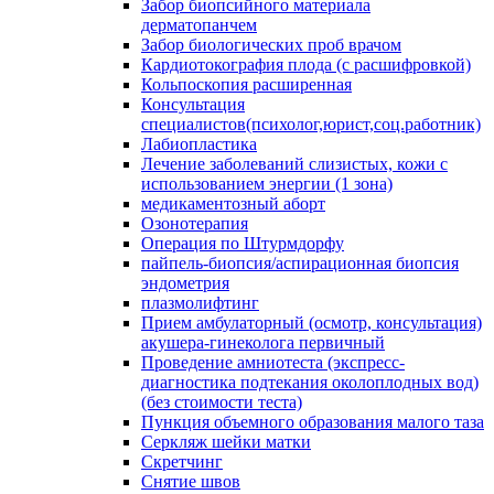
Забор биопсийного материала
дерматопанчем
Забор биологических проб врачом
Кардиотокография плода (с расшифровкой)
Кольпоскопия расширенная
Консультация
специалистов(психолог,юрист,соц.работник)
Лабиопластика
Лечение заболеваний слизистых, кожи с
использованием энергии (1 зона)
медикаментозный аборт
Озонотерапия
Операция по Штурмдорфу
пайпель-биопсия/аспирационная биопсия
эндометрия
плазмолифтинг
Прием амбулаторный (осмотр, консультация)
акушера-гинеколога первичный
Проведение амниотеста (экспресс-
диагностика подтекания околоплодных вод)
(без стоимости теста)
Пункция объемного образования малого таза
Серкляж шейки матки
Скретчинг
Снятие швов