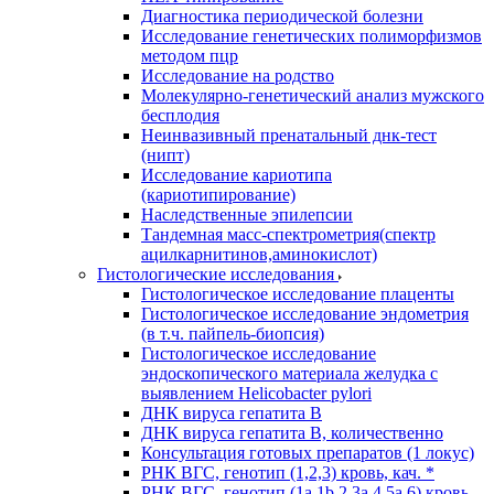
Диагностика периодической болезни
Исследование генетических полиморфизмов
методом пцр
Исследование на родство
Молекулярно-генетический анализ мужского
бесплодия
Неинвазивный пренатальный днк-тест
(нипт)
Исследование кариотипа
(кариотипирование)
Наследственные эпилепсии
Тандемная масс-спектрометрия(спектр
ацилкарнитинов,аминокислот)
Гистологические исследования
Гистологическое исследование плаценты
Гистологическое исследование эндометрия
(в т.ч. пайпель-биопсия)
Гистологическое исследование
эндоскопического материала желудка с
выявлением Helicobacter pylori
ДНК вируса гепатита B
ДНК вируса гепатита B, количественно
Консультация готовых препаратов (1 локус)
РНК ВГC, генотип (1,2,3) кровь, кач. *
РНК ВГC, генотип (1a,1b,2,3a,4,5a,6) кровь,