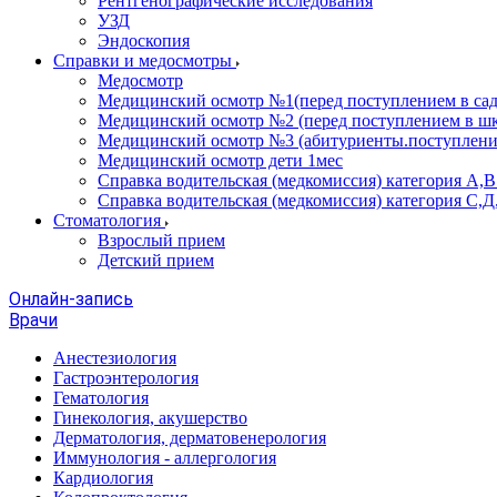
Рентгенографические исследования
УЗД
Эндоскопия
Справки и медосмотры
Медосмотр
Медицинский осмотр №1(перед поступлением в сад
Медицинский осмотр №2 (перед поступлением в шк
Медицинский осмотр №3 (абитуриенты.поступлени
Медицинский осмотр дети 1мес
Справка водительская (медкомиссия) категория А,
Справка водительская (медкомиссия) категория С,Д
Стоматология
Взрослый прием
Детский прием
Онлайн-запись
Врачи
Анестезиология
Гастроэнтерология
Гематология
Гинекология, акушерство
Дерматология, дерматовенерология
Иммунология - аллергология
Кардиология