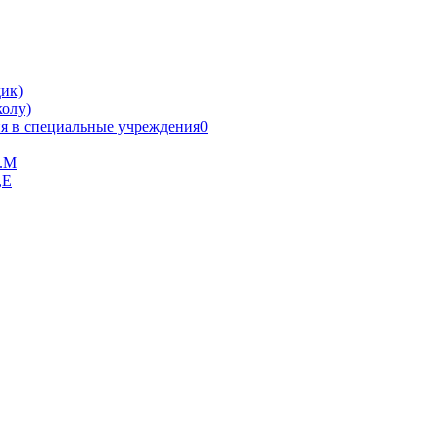
ик)
олу)
я в специальные учреждения0
В.М
,Е