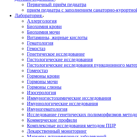
Первичный приём педиатра
прием педиатра с заполнением санаторно-курортно
Лаборатория
Аллергология
Биохимия крови
Биохимия мочи
Витамины, жирные кислоты
Гематология
Гемостаз
Генетическое исследование
Гистологические исследования
Гистологические исследования пункционного мате
Гомеостаз
Гормоны крови
Гормоны мочи
Гормоны слюны
Изосерология
Иммуногистохимические исследования
Имуннологические исследования
Имуногематология
Исследование генетических полиморфизмов метод
Коммерческие профили
Комплексные исследования методом ПЦР
Лекарственный мониторинг
Маркеры аутоиммунных заболеваний