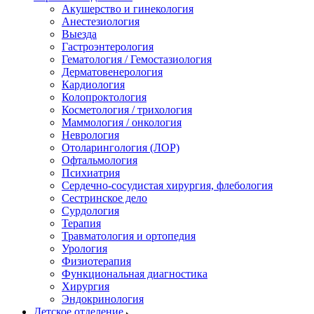
Акушерство и гинекология
Анестезиология
Выезда
Гастроэнтерология
Гематология / Гемостазиология
Дерматовенерология
Кардиология
Колопроктология
Косметология / трихология
Маммология / онкология
Неврология
Отоларингология (ЛОР)
Офтальмология
Психиатрия
Сердечно-сосудистая хирургия, флебология
Сестринское дело
Сурдология
Терапия
Травматология и ортопедия
Урология
Физиотерапия
Функциональная диагностика
Хирургия
Эндокринология
Детское отделение