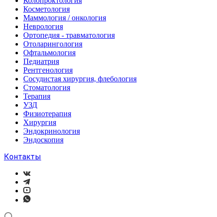
Колопроктология
Косметология
Маммология / онкология
Неврология
Ортопедия - травматология
Отоларингология
Офтальмология
Педиатрия
Рентгенология
Сосудистая хирургия, флебология
Стоматология
Терапия
УЗД
Физиотерапия
Хирургия
Эндокринология
Эндоскопия
Контакты