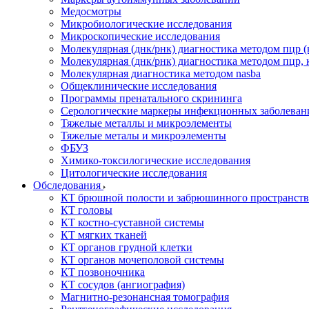
Медосмотры
Микробиологические исследования
Микроскопические исследования
Молекулярная (днк/рнк) диагностика методом пцр (
Молекулярная (днк/рнк) диагностика методом пцр, 
Молекулярная диагностика методом nasba
Общеклинические исследования
Программы пренатального скрининга
Серологические маркеры инфекционных заболеван
Тяжелые металлы и микроэлементы
Тяжелые металы и микроэлементы
ФБУЗ
Химико-токсилогические исследования
Цитологические исследования
Обследования
КТ брюшной полости и забрюшинного пространств
КТ головы
КТ костно-суставной системы
КТ мягких тканей
КТ органов грудной клетки
КТ органов мочеполовой системы
КТ позвоночника
КТ сосудов (ангиография)
Магнитно-резонансная томография