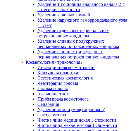
Удаление 1-го полипа анального канала 2-я
категория сложности
Удаление каловых камней
Удаление наружного геморроидального узла
(1 узел)
Удаление отдельных перианальных
остроконечных кондилом
Удаление сливных полукружных
перианальных остроконечных кондилом
Удаление сливных циркулярных
перианальных остроконечных кондилом
Косметология / трихология
Иньекционная косметология
Контурная пластика:
Эстетическая косметология
мезотерапия головы
Плазма головы
плазмолифтинг
Приём врача косметолога
Сепарация
Удаление миллиумов(жировиков)
фотодермолиз
Чистка лица медицинская 1 сложности
Чистка лица механическая 1 сложности
Чистка лица механическая 2 сложности