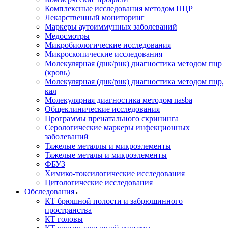
Комплексные исследования методом ПЦР
Лекарственный мониторинг
Маркеры аутоиммунных заболеваний
Медосмотры
Микробиологические исследования
Микроскопические исследования
Молекулярная (днк/рнк) диагностика методом пцр
(кровь)
Молекулярная (днк/рнк) диагностика методом пцр,
кал
Молекулярная диагностика методом nasba
Общеклинические исследования
Программы пренатального скрининга
Серологические маркеры инфекционных
заболеваний
Тяжелые металлы и микроэлементы
Тяжелые металы и микроэлементы
ФБУЗ
Химико-токсилогические исследования
Цитологические исследования
Обследования
КТ брюшной полости и забрюшинного
пространства
КТ головы