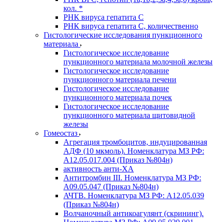
кол. *
РНК вируса гепатита C
РНК вируса гепатита C, количественно
Гистологические исследования пункционного
материала
Гистологическое исследование
пункционного материала молочной железы
Гистологическое исследование
пункционного материала печени
Гистологическое исследование
пункционного материала почек
Гистологическое исследование
пункционного материала щитовидной
железы
Гомеостаз
Агрегация тромбоцитов, индуцированная
АДФ (10 мкмоль). Номенклатура МЗ РФ:
A12.05.017.004 (Приказ №804н)
активность анти-ХА
Антитромбин III. Номенклатура МЗ РФ:
A09.05.047 (Приказ №804н)
АЧТВ. Номенклатура МЗ РФ: A12.05.039
(Приказ №804н)
Волчаночный антикоагулянт (скрининг).