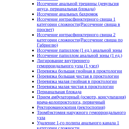
Иссечение анальной трещины (девульсия
ануса, перианальная блокада)
Иссечение анальных бахромок
Иссечение интрасфинктерного свища 1
категории сложности(Рассечение свища в
просвет)
Иссечение интрасфинктерного свища 2
категории сложности(Рассечение свища по
Габриелю)
Иссечение папиллом (1 ед.) анальной зоны
Иссечение папиллом анальной зоны (1 ед.)
Лигирование внутреннего
геморроидального узла (1 узел)
Перевязка большая гнойная в проктологии
Перевязка большая чистая в проктологии
Перевязка малая гнойная в проктологии
Перевязка малая чистая в проктологии
Перианальная блокада
Прием амбулаторный (осмотр, консультация)
врача-колопроктолога, первичный
Ректороманоскопия (ректоспопия)
Тромбэктомия наружного геморроидального
узла
Удаление 1-го полипа анального канала 1
категории сложности