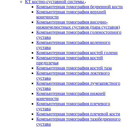
КТ костно-суставной системы
Компьютерная томография бедренной кости
Компьютерная томография верхней
конечности
Компьютерная томография височно-
нижнечелюстных суставов (пара суставов)
Компьютерная томография голеностопного
сустава
Компьютерная томография коленного
сустава
Компьютерная томография костей голени
Компьютерная томография костей
предплечья
Компьютерная томография костей таза
Компьютерная томография локтевого
сустава
Компьютерная томография лучезапястного
сустава
Компьютерная томография нижней
конечности
Компьютерная томография плечевого
сустава
Компьютерная томография плечевой кости
Компьютерная томография тазобедренного
сустава