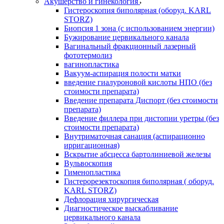
Акушерство и гинекология
Гистероскопия биполярная (оборуд. KARL
STORZ)
Биопсия 1 зона (с использованием энергии)
Бужирование цервикального канала
Вагинальный фракционный лазерный
фототермолиз
вагинопластика
Вакуум-аспирация полости матки
введение гиалуроновой кислоты НПО (без
стоимости препарата)
Введение препарата Диспорт (без стоимости
препарата)
Введение филлера при дистопии уретры (без
стоимости препарата)
Внутриматочная санация (аспирационно
ирригационная)
Вскрытие абсцесса бартолиниевой железы
Вульвоскопия
Гименопластика
Гистерорезектоскопия биполярная ( оборуд.
KARL STORZ)
Дефлорация хирургическая
Диагностическое выскабливание
цервикального канала