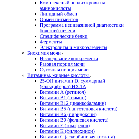
Комплексный анализ крови на
аминокислоты
Липидный обмен
Обмен пигментов
Программа неинвазивной диагностики
болезней печени
Специфические белки
Ферменты
Электролиты и микроэлементы
Биохимия мочи
Исследование конкремента
Разовая порция мочи
Суточная порция мочи
Витамины, жирные кислоты
25-OH витамин D, суммарный
(кальциферол) ИХЛА
Витамин А (ретинол)
Витамин В1 (тиамин)
Витамин В12 (цианкобаламин)
Витамин В5 (пантотеновая кислота)
Витамин В6 (пиридоксин)
Витамин В9 (фолиевая кислота)
Витамин Е (токоферол)
Витамин К (филлохинон)
Витамин С (аскорбиновая кислота)