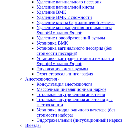
Удаление вагинального пессария
Удаление вагинальной кисты
Удаление ВМК
Удаление ВМК 2 сложности
Удаление кисты бартолиниевой железы
Удаление контрацептивного импланта
&quot;Импланон&quot;
Удаление новообразований вульвы
Установка ВМК
Установка вагинального пессария (без
стоимости пессария)
Установка контрацептивного импланта
&quot;Импланон&quot;
Энуклеация кисты вульвы
Эхогистеросальпингография
Анестезиология
Консультация анестезиолога
Массочный ингаляционный наркоз
Тотальная внутривенная анестезия
Тотальная внутривенная анестезия для
гастроскопии
Установка подключичного катетера (без
стоимости набора)
Эндотрахеальный (интубационный) наркоз
Выезда