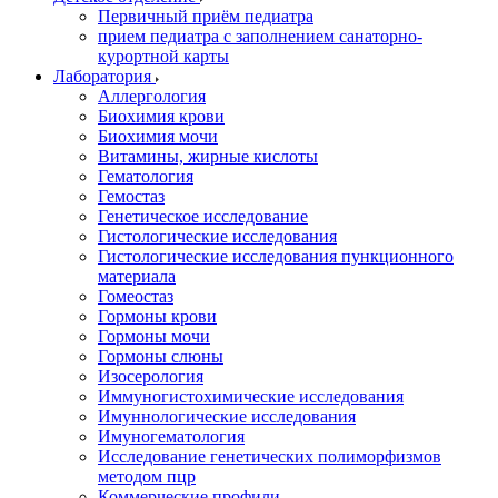
Первичный приём педиатра
прием педиатра с заполнением санаторно-
курортной карты
Лаборатория
Аллергология
Биохимия крови
Биохимия мочи
Витамины, жирные кислоты
Гематология
Гемостаз
Генетическое исследование
Гистологические исследования
Гистологические исследования пункционного
материала
Гомеостаз
Гормоны крови
Гормоны мочи
Гормоны слюны
Изосерология
Иммуногистохимические исследования
Имуннологические исследования
Имуногематология
Исследование генетических полиморфизмов
методом пцр
Коммерческие профили