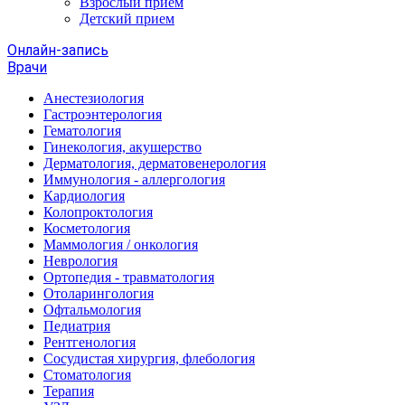
Взрослый прием
Детский прием
Онлайн-запись
Врачи
Анестезиология
Гастроэнтерология
Гематология
Гинекология, акушерство
Дерматология, дерматовенерология
Иммунология - аллергология
Кардиология
Колопроктология
Косметология
Маммология / онкология
Неврология
Ортопедия - травматология
Отоларингология
Офтальмология
Педиатрия
Рентгенология
Сосудистая хирургия, флебология
Стоматология
Терапия