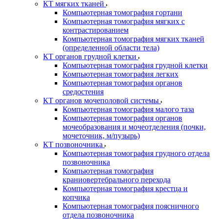
КТ мягких тканей
Компьютерная томография гортани
Компьютерная томография мягких с
контрастированием
Компьютерная томография мягких тканей
(определенной области тела)
КТ органов грудной клетки
Компьютерная томография грудной клетки
Компьютерная томография легких
Компьютерная томография органов
средостения
КТ органов мочеполовой системы
Компьютерная томография малого таза
Компьютерная томография органов
мочеобразования и мочеотделения (почки,
мочеточник, м/пузырь)
КТ позвоночника
Компьютерная томография грудного отдела
позвоночника
Компьютерная томография
краниовертебрального перехода
Компьютерная томография крестца и
копчика
Компьютерная томография поясничного
отдела позвоночника