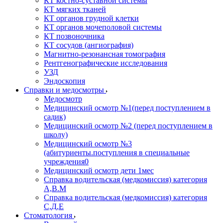
КТ костно-суставной системы
КТ мягких тканей
КТ органов грудной клетки
КТ органов мочеполовой системы
КТ позвоночника
КТ сосудов (ангиография)
Магнитно-резонансная томография
Рентгенографические исследования
УЗД
Эндоскопия
Справки и медосмотры
Медосмотр
Медицинский осмотр №1(перед поступлением в
садик)
Медицинский осмотр №2 (перед поступлением в
школу)
Медицинский осмотр №3
(абитуриенты.поступления в специальные
учреждения0
Медицинский осмотр дети 1мес
Справка водительская (медкомиссия) категория
А,В.М
Справка водительская (медкомиссия) категория
С,Д,Е
Стоматология