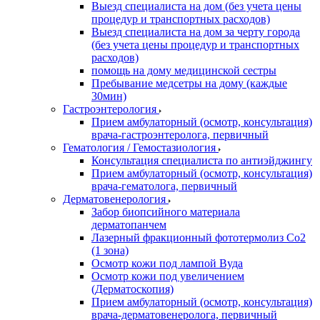
Выезд специалиста на дом (без учета цены
процедур и транспортных расходов)
Выезд специалиста на дом за черту города
(без учета цены процедур и транспортных
расходов)
помощь на дому медицинской сестры
Пребывание медсетры на дому (каждые
30мин)
Гастроэнтерология
Прием амбулаторный (осмотр, консультация)
врача-гастроэнтеролога, первичный
Гематология / Гемостазиология
Консультация специалиста по антиэйджингу
Прием амбулаторный (осмотр, консультация)
врача-гематолога, первичный
Дерматовенерология
Забор биопсийного материала
дерматопанчем
Лазерный фракционный фототермолиз Со2
(1 зона)
Осмотр кожи под лампой Вуда
Осмотр кожи под увеличением
(Дерматоскопия)
Прием амбулаторный (осмотр, консультация)
врача-дерматовенеролога, первичный