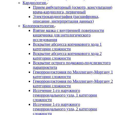
Кардиология
Прием амбулаторный (осмотр, консультация)
врача-кардиолога, первичный
Электрокардиография (расшифровка,
описание, интерпретация данных)
Колопроктология
Взятие мазка с внутренней поверхности
кишечника для цитологического
исследования
Вскрытие абсцесса копчикового хода 1
категории сложности
Вскрытие абсцесса копчикового хода 2
категории сложности
Вскрытие острого подкожно-подслизистого
парапроктита
Геморроидэктомия по Миллигану-Моргану 1
категории сложности
Геморроидэктомия по Миллигану-Моргану 2
категории сложности
Иссечение 1-го наружного
геморроидального узла, 1 категории
сложности
Иссечение 1-го наружного
геморроидального узла, 2 категории
сложности