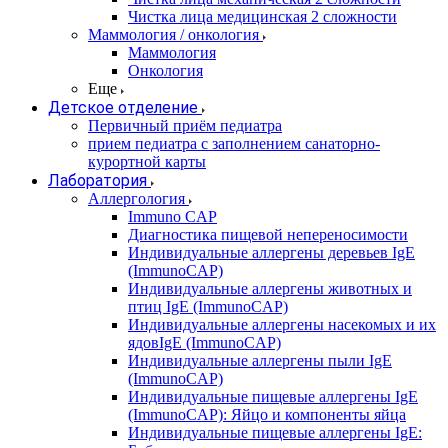
Чистка лица медицинская 2 сложности
Маммология / онкология
Маммология
Онкология
Еще
Детское отделение
Первичный приём педиатра
прием педиатра с заполнением санаторно-
курортной карты
Лаборатория
Аллергология
Immuno CAP
Диагностика пищевой непереносимости
Индивидуальные аллергены деревьев IgE
(ImmunoCAP)
Индивидуальные аллергены животных и
птиц IgE (ImmunoCAP)
Индивидуальные аллергены насекомых и их
ядовIgE (ImmunoCAP)
Индивидуальные аллергены пыли IgE
(ImmunoCAP)
Индивидуальные пищевые аллергены IgE
(ImmunoCAP): Яйцо и компоненты яйца
Индивидуальные пищевые аллергены IgE: