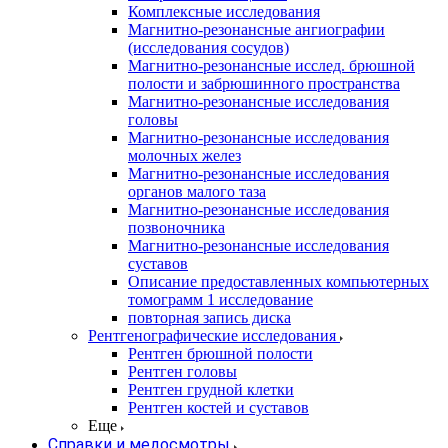
Комплексные исследования
Магнитно-резонансные ангиографии
(исследования сосудов)
Магнитно-резонансные исслед. брюшной
полости и забрюшинного пространства
Магнитно-резонансные исследования
головы
Магнитно-резонансные исследования
молочных желез
Магнитно-резонансные исследования
органов малого таза
Магнитно-резонансные исследования
позвоночника
Магнитно-резонансные исследования
суставов
Описание предоставленных компьютерных
томограмм 1 исследование
повторная запись диска
Рентгенографические исследования
Рентген брюшной полости
Рентген головы
Рентген грудной клетки
Рентген костей и суставов
Еще
Справки и медосмотры