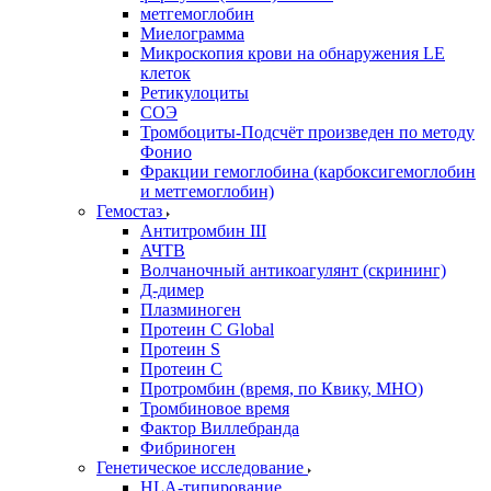
метгемоглобин
Миелограмма
Микроскопия крови на обнаружения LE
клеток
Ретикулоциты
СОЭ
Тромбоциты-Подсчёт произведен по методу
Фонио
Фракции гемоглобина (карбоксигемоглобин
и метгемоглобин)
Гемостаз
Антитромбин III
АЧТВ
Волчаночный антикоагулянт (скрининг)
Д-димер
Плазминоген
Протеин C Global
Протеин S
Протеин С
Протромбин (время, по Квику, МНО)
Тромбиновое время
Фактор Виллебранда
Фибриноген
Генетическое исследование
HLA-типирование