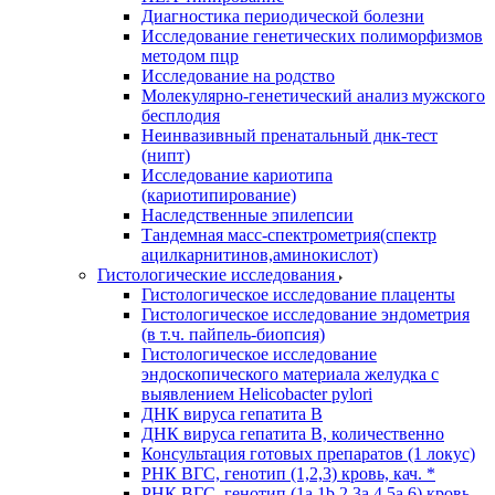
Диагностика периодической болезни
Исследование генетических полиморфизмов
методом пцр
Исследование на родство
Молекулярно-генетический анализ мужского
бесплодия
Неинвазивный пренатальный днк-тест
(нипт)
Исследование кариотипа
(кариотипирование)
Наследственные эпилепсии
Тандемная масс-спектрометрия(спектр
ацилкарнитинов,аминокислот)
Гистологические исследования
Гистологическое исследование плаценты
Гистологическое исследование эндометрия
(в т.ч. пайпель-биопсия)
Гистологическое исследование
эндоскопического материала желудка с
выявлением Helicobacter pylori
ДНК вируса гепатита B
ДНК вируса гепатита B, количественно
Консультация готовых препаратов (1 локус)
РНК ВГC, генотип (1,2,3) кровь, кач. *
РНК ВГC, генотип (1a,1b,2,3a,4,5a,6) кровь,