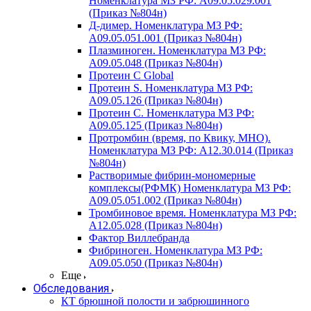
Номенклатура МЗ РФ: A09.05.029.001
(Приказ №804н)
Д-димер. Номенклатура МЗ РФ:
A09.05.051.001 (Приказ №804н)
Плазминоген. Номенклатура МЗ РФ:
A09.05.048 (Приказ №804н)
Протеин C Global
Протеин S. Номенклатура МЗ РФ:
A09.05.126 (Приказ №804н)
Протеин С. Номенклатура МЗ РФ:
A09.05.125 (Приказ №804н)
Протромбин (время, по Квику, МНО).
Номенклатура МЗ РФ: A12.30.014 (Приказ
№804н)
Растворимые фибрин-мономерные
комплексы(РФМК) Номенклатура МЗ РФ:
A09.05.051.002 (Приказ №804н)
Тромбиновое время. Номенклатура МЗ РФ:
A12.05.028 (Приказ №804н)
Фактор Виллебранда
Фибриноген. Номенклатура МЗ РФ:
A09.05.050 (Приказ №804н)
Еще
Обследования
КТ брюшной полости и забрюшинного