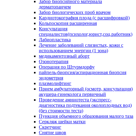
Забор биопсийного материала
дерматопанчем
Забор биологических проб врачом
Кардиотокография плода (с расшифровкой)
Кольпоскопия расширенная
Консультация
специалистов(психолог,юрист,соц.работник)
Лабиопластика
Лечение заболеваний слизистых, кожи с
использованием энергии (1 зона)
медикаментозный аборт
Озонотерапия
Операция по Штурмдорфу
пайпель-биопсия/аспирационная биопсия
эндометрия
плазмолифтинг
Прием амбулаторный (осмотр, консультация)
акушера-гинеколога первичный
Проведение амниотеста (экспресс-
диагностика подтекания околоплодных вод)
(без стоимости теста)
Пункция объемного образования малого таза
Серкляж шейки матки
Скретчинг
Снятие швов