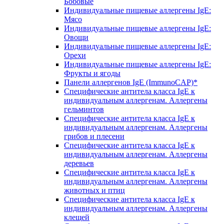
Бобовые
Индивидуальные пищевые аллергены IgE:
Мясо
Индивидуальные пищевые аллергены IgE:
Овощи
Индивидуальные пищевые аллергены IgE:
Орехи
Индивидуальные пищевые аллергены IgE:
Фрукты и ягоды
Панели аллергенов IgE (ImmunoCAP)*
Специфические антитела класса IgE к
индивидуальным аллергенам. Аллергены
гельминтов
Специфические антитела класса IgE к
индивидуальным аллергенам. Аллергены
грибов и плесени
Специфические антитела класса IgE к
индивидуальным аллергенам. Аллергены
деревьев
Специфические антитела класса IgE к
индивидуальным аллергенам. Аллергены
животных и птиц
Специфические антитела класса IgE к
индивидуальным аллергенам. Аллергены
клещей