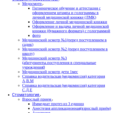
Медосмотр
Гигиеническое обучение и аттестация с
оформлением штампа и голограммы в
личной медицинской книжке (ЛМК)
Оформление личной медицинской книжки
Оформление и выдача личной медицинской
книжки (бумажного формата) с голограммой
фото
Медицинский осмотр №1(перед поступлением в
садик)
Медицинский осмотр №2 (перед поступлением в
школу)
Медицинский осмотр №3
(абитуриенты.поступления в специальные
учреждения0
Медицинский осмотр дети 1мес
Справка водительская (медкомиссия) категория
А,В.М
Справка водительская (медкомиссия) категория
С,Д,Е
Стоматология
Взрослый прием
Иммедиат протез из 3 единиц
Анестезия аппликационная(взрослый приём)
Анестезия