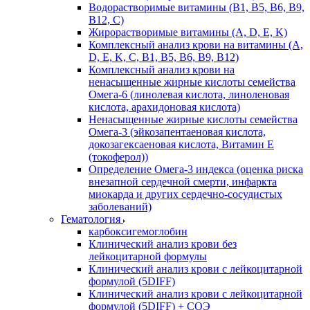
Водорастворимые витамины (B1, B5, B6, В9,
В12, С)
Жирорастворимые витамины (A, D, E, K)
Комплексный анализ крови на витамины (A,
D, E, K, C, B1, B5, B6, В9, B12)
Комплексный анализ крови на
ненасыщенные жирные кислоты семейства
Омега-6 (линолевая кислота, линоленовая
кислота, арахидоновая кислота)
Ненасыщенные жирные кислоты семейства
Омега-3 (эйкозапентаеновая кислота,
докозагексаеновая кислота, Витамин E
(токоферол))
Определение Омега-3 индекса (оценка риска
внезапной сердечной смерти, инфаркта
миокарда и других сердечно-сосудистых
заболеваний)
Гематология
карбоксигемоглобин
Клинический анализ крови без
лейкоцитарной формулы
Клинический анализ крови с лейкоцитарной
формулой (5DIFF)
Клинический анализ крови с лейкоцитарной
формулой (5DIFF) + СОЭ