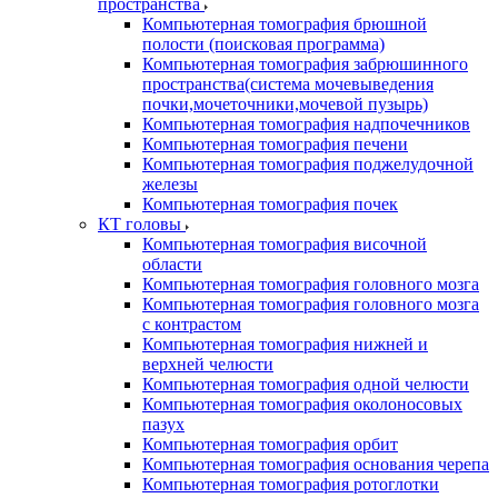
пространства
Компьютерная томография брюшной
полости (поисковая программа)
Компьютерная томография забрюшинного
пространства(система мочевыведения
почки,мочеточники,мочевой пузырь)
Компьютерная томография надпочечников
Компьютерная томография печени
Компьютерная томография поджелудочной
железы
Компьютерная томография почек
КТ головы
Компьютерная томография височной
области
Компьютерная томография головного мозга
Компьютерная томография головного мозга
с контрастом
Компьютерная томография нижней и
верхней челюсти
Компьютерная томография одной челюсти
Компьютерная томография околоносовых
пазух
Компьютерная томография орбит
Компьютерная томография основания черепа
Компьютерная томография ротоглотки