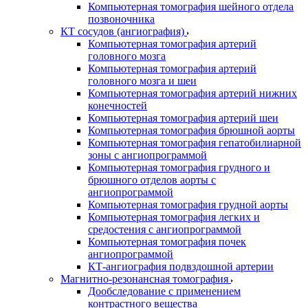
Компьютерная томография шейного отдела
позвоночника
КТ сосудов (ангиография)
Компьютерная томография артерий
головного мозга
Компьютерная томография артерий
головного мозга и шеи
Компьютерная томография артерий нижних
конечностей
Компьютерная томография артерий шеи
Компьютерная томография брюшной аорты
Компьютерная томография гепатобилиарной
зоны с ангиопрограммой
Компьютерная томография грудного и
брюшного отделов аорты с
ангиопрограммой
Компьютерная томография грудной аорты
Компьютерная томография легких и
средостения с ангиопрограммой
Компьютерная томография почек
ангиопрограммой
КТ-ангиография подвздошной артерии
Магнитно-резонансная томография
Дообследование с применением
контрастного вещества