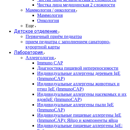
Чистка лица медицинская 2 сложности
Маммология / онкология
Маммология
Онкология
Еще
Детское отделение
Первичный приём педиатра
прием педиатра с заполнением санаторно-
курортной карты
Лаборатория
Аллергология
Immuno CAP
Диагностика пищевой непереносимости
Индивидуальные аллергены деревьев IgE
(ImmunoCAP)
Индивидуальные аллергены животных и
птиц IgE (ImmunoCAP)
Индивидуальные аллергены насекомых и их
ядовIgE (ImmunoCAP)
Индивидуальные аллергены пыли IgE
(ImmunoCAP)
Индивидуальные пищевые аллергены IgE
(ImmunoCAP): Яйцо и компоненты яйца
Индивидуальные пищевые аллергены IgE: