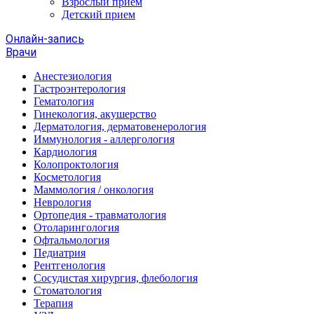
Взрослый прием
Детский прием
Онлайн-запись
Врачи
Анестезиология
Гастроэнтерология
Гематология
Гинекология, акушерство
Дерматология, дерматовенерология
Иммунология - аллергология
Кардиология
Колопроктология
Косметология
Маммология / онкология
Неврология
Ортопедия - травматология
Отоларингология
Офтальмология
Педиатрия
Рентгенология
Сосудистая хирургия, флебология
Стоматология
Терапия