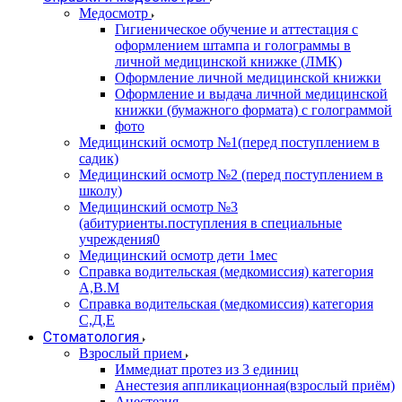
Медосмотр
Гигиеническое обучение и аттестация с
оформлением штампа и голограммы в
личной медицинской книжке (ЛМК)
Оформление личной медицинской книжки
Оформление и выдача личной медицинской
книжки (бумажного формата) с голограммой
фото
Медицинский осмотр №1(перед поступлением в
садик)
Медицинский осмотр №2 (перед поступлением в
школу)
Медицинский осмотр №3
(абитуриенты.поступления в специальные
учреждения0
Медицинский осмотр дети 1мес
Справка водительская (медкомиссия) категория
А,В.М
Справка водительская (медкомиссия) категория
С,Д,Е
Стоматология
Взрослый прием
Иммедиат протез из 3 единиц
Анестезия аппликационная(взрослый приём)
Анестезия