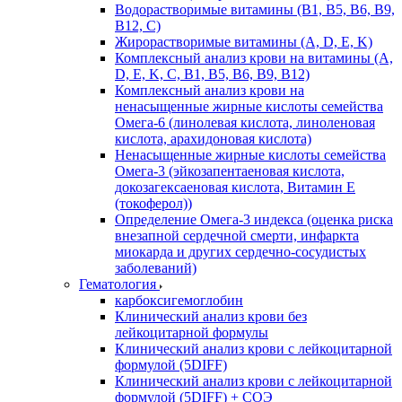
Водорастворимые витамины (B1, B5, B6, В9,
В12, С)
Жирорастворимые витамины (A, D, E, K)
Комплексный анализ крови на витамины (A,
D, E, K, C, B1, B5, B6, В9, B12)
Комплексный анализ крови на
ненасыщенные жирные кислоты семейства
Омега-6 (линолевая кислота, линоленовая
кислота, арахидоновая кислота)
Ненасыщенные жирные кислоты семейства
Омега-3 (эйкозапентаеновая кислота,
докозагексаеновая кислота, Витамин E
(токоферол))
Определение Омега-3 индекса (оценка риска
внезапной сердечной смерти, инфаркта
миокарда и других сердечно-сосудистых
заболеваний)
Гематология
карбоксигемоглобин
Клинический анализ крови без
лейкоцитарной формулы
Клинический анализ крови с лейкоцитарной
формулой (5DIFF)
Клинический анализ крови с лейкоцитарной
формулой (5DIFF) + СОЭ