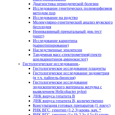
Диагностика периодической болезни
Исследование генетических полиморфизмов
методом пцр
Исследование на родство
Молекулярно-генетический анализ мужского
бесплодия
Неинвазивный пренатальный днк-тест
(нипт)
Исследование кариотипа
(кариотипирование)
Наследственные эпилепсии
Тандемная масс-спектрометрия(спектр
ацилкарнитинов,аминокислот)
Гистологические исследования
Гистологическое исследование плаценты
Гистологическое исследование эндометрия
(в т.ч. пайпель-биопсия)
Гистологическое исследование
эндоскопического материала желудка с
выявлением Helicobacter pylori
ДНК вируса гепатита B
ДНК вируса гепатита B, количественно
Консультация готовых препаратов (1 локус)
РНК ВГC, генотип (1,2,3) кровь, кач. *
РНК ВГC, генотип (1a,1b,2,3a,4,5a,6) кровь,