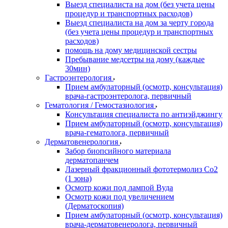
Выезд специалиста на дом (без учета цены
процедур и транспортных расходов)
Выезд специалиста на дом за черту города
(без учета цены процедур и транспортных
расходов)
помощь на дому медицинской сестры
Пребывание медсетры на дому (каждые
30мин)
Гастроэнтерология
Прием амбулаторный (осмотр, консультация)
врача-гастроэнтеролога, первичный
Гематология / Гемостазиология
Консультация специалиста по антиэйджингу
Прием амбулаторный (осмотр, консультация)
врача-гематолога, первичный
Дерматовенерология
Забор биопсийного материала
дерматопанчем
Лазерный фракционный фототермолиз Со2
(1 зона)
Осмотр кожи под лампой Вуда
Осмотр кожи под увеличением
(Дерматоскопия)
Прием амбулаторный (осмотр, консультация)
врача-дерматовенеролога, первичный