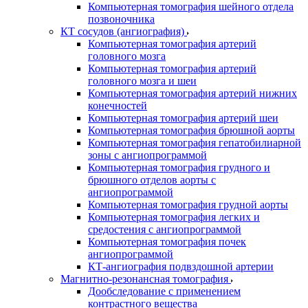
Компьютерная томография шейного отдела
позвоночника
КТ сосудов (ангиография)
Компьютерная томография артерий
головного мозга
Компьютерная томография артерий
головного мозга и шеи
Компьютерная томография артерий нижних
конечностей
Компьютерная томография артерий шеи
Компьютерная томография брюшной аорты
Компьютерная томография гепатобилиарной
зоны с ангиопрограммой
Компьютерная томография грудного и
брюшного отделов аорты с
ангиопрограммой
Компьютерная томография грудной аорты
Компьютерная томография легких и
средостения с ангиопрограммой
Компьютерная томография почек
ангиопрограммой
КТ-ангиография подвздошной артерии
Магнитно-резонансная томография
Дообследование с применением
контрастного вещества