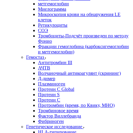
метгемоглобин
Миелограмма
Микроскопия крови на обнаружения LE
клеток
Ретикулоциты
СОЭ
Тромбоциты-Подсчёт произведен по методу
Фонио
Фракции гемоглобина (карбоксигемоглобин
и метгемоглобин)
Гемостаз
Антитромбин III
АЧТВ
Волчаночный антикоагулянт (скрининг)
Д-димер
Плазминоген
Протеин C Global
Протеин S
Протеин С
Протромбин (время, по Квику, МНО)
Тромбиновое время
Фактор Виллебранда
Фибриноген
Генетическое исследование
HLA-типирование