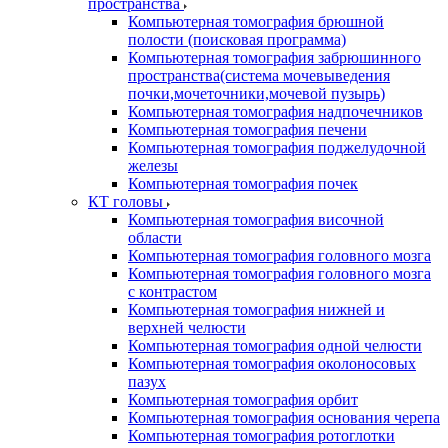
пространства
Компьютерная томография брюшной
полости (поисковая программа)
Компьютерная томография забрюшинного
пространства(система мочевыведения
почки,мочеточники,мочевой пузырь)
Компьютерная томография надпочечников
Компьютерная томография печени
Компьютерная томография поджелудочной
железы
Компьютерная томография почек
КТ головы
Компьютерная томография височной
области
Компьютерная томография головного мозга
Компьютерная томография головного мозга
с контрастом
Компьютерная томография нижней и
верхней челюсти
Компьютерная томография одной челюсти
Компьютерная томография околоносовых
пазух
Компьютерная томография орбит
Компьютерная томография основания черепа
Компьютерная томография ротоглотки