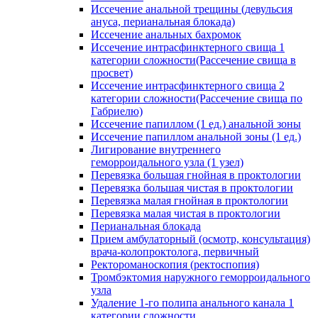
Иссечение анальной трещины (девульсия
ануса, перианальная блокада)
Иссечение анальных бахромок
Иссечение интрасфинктерного свища 1
категории сложности(Рассечение свища в
просвет)
Иссечение интрасфинктерного свища 2
категории сложности(Рассечение свища по
Габриелю)
Иссечение папиллом (1 ед.) анальной зоны
Иссечение папиллом анальной зоны (1 ед.)
Лигирование внутреннего
геморроидального узла (1 узел)
Перевязка большая гнойная в проктологии
Перевязка большая чистая в проктологии
Перевязка малая гнойная в проктологии
Перевязка малая чистая в проктологии
Перианальная блокада
Прием амбулаторный (осмотр, консультация)
врача-колопроктолога, первичный
Ректороманоскопия (ректоспопия)
Тромбэктомия наружного геморроидального
узла
Удаление 1-го полипа анального канала 1
категории сложности