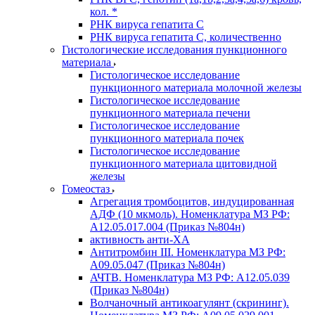
кол. *
РНК вируса гепатита C
РНК вируса гепатита C, количественно
Гистологические исследования пункционного
материала
Гистологическое исследование
пункционного материала молочной железы
Гистологическое исследование
пункционного материала печени
Гистологическое исследование
пункционного материала почек
Гистологическое исследование
пункционного материала щитовидной
железы
Гомеостаз
Агрегация тромбоцитов, индуцированная
АДФ (10 мкмоль). Номенклатура МЗ РФ:
A12.05.017.004 (Приказ №804н)
активность анти-ХА
Антитромбин III. Номенклатура МЗ РФ:
A09.05.047 (Приказ №804н)
АЧТВ. Номенклатура МЗ РФ: A12.05.039
(Приказ №804н)
Волчаночный антикоагулянт (скрининг).