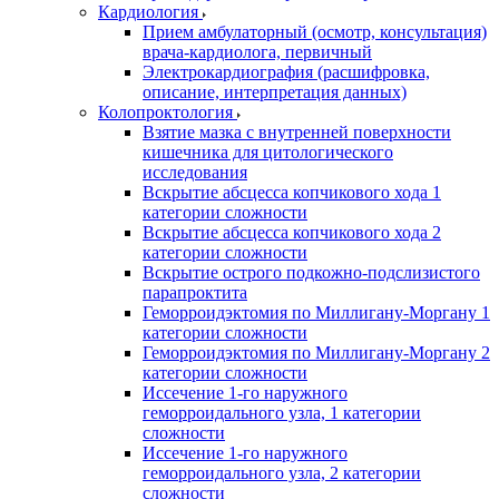
Кардиология
Прием амбулаторный (осмотр, консультация)
врача-кардиолога, первичный
Электрокардиография (расшифровка,
описание, интерпретация данных)
Колопроктология
Взятие мазка с внутренней поверхности
кишечника для цитологического
исследования
Вскрытие абсцесса копчикового хода 1
категории сложности
Вскрытие абсцесса копчикового хода 2
категории сложности
Вскрытие острого подкожно-подслизистого
парапроктита
Геморроидэктомия по Миллигану-Моргану 1
категории сложности
Геморроидэктомия по Миллигану-Моргану 2
категории сложности
Иссечение 1-го наружного
геморроидального узла, 1 категории
сложности
Иссечение 1-го наружного
геморроидального узла, 2 категории
сложности