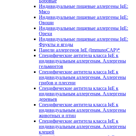
Бобовые
Индивидуальные пищевые аллергены IgE:
Мясо
Индивидуальные пищевые аллергены IgE:
Овощи
Индивидуальные пищевые аллергены IgE:
Орехи
Индивидуальные пищевые аллергены IgE:
Фрукты и ягоды
Панели аллергенов IgE (ImmunoCAP)*
Специфические антитела класса IgE к
индивидуальным аллергенам. Аллергены
гельминтов
Специфические антитела класса IgE к
индивидуальным аллергенам. Аллергены
грибов и плесени
Специфические антитела класса IgE к
индивидуальным аллергенам. Аллергены
деревьев
Специфические антитела класса IgE к
индивидуальным аллергенам. Аллергены
животных и птиц
Специфические антитела класса IgE к
индивидуальным аллергенам. Аллергены
клещей