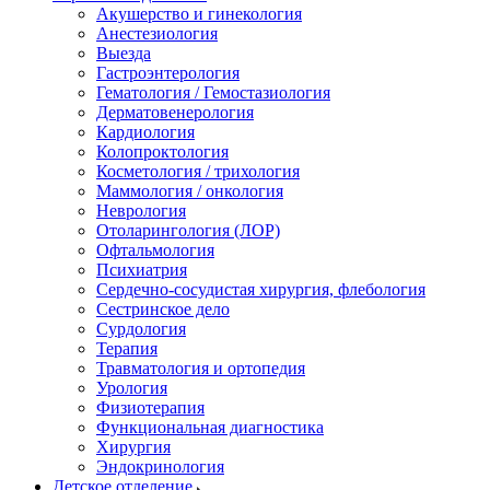
Акушерство и гинекология
Анестезиология
Выезда
Гастроэнтерология
Гематология / Гемостазиология
Дерматовенерология
Кардиология
Колопроктология
Косметология / трихология
Маммология / онкология
Неврология
Отоларингология (ЛОР)
Офтальмология
Психиатрия
Сердечно-сосудистая хирургия, флебология
Сестринское дело
Сурдология
Терапия
Травматология и ортопедия
Урология
Физиотерапия
Функциональная диагностика
Хирургия
Эндокринология
Детское отделение