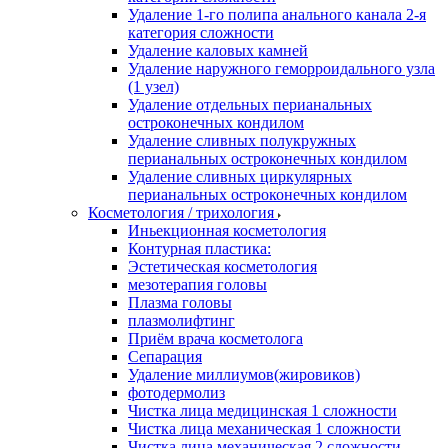
Удаление 1-го полипа анального канала 2-я
категория сложности
Удаление каловых камней
Удаление наружного геморроидального узла
(1 узел)
Удаление отдельных перианальных
остроконечных кондилом
Удаление сливных полукружных
перианальных остроконечных кондилом
Удаление сливных циркулярных
перианальных остроконечных кондилом
Косметология / трихология
Иньекционная косметология
Контурная пластика:
Эстетическая косметология
мезотерапия головы
Плазма головы
плазмолифтинг
Приём врача косметолога
Сепарация
Удаление миллиумов(жировиков)
фотодермолиз
Чистка лица медицинская 1 сложности
Чистка лица механическая 1 сложности
Чистка лица механическая 2 сложности