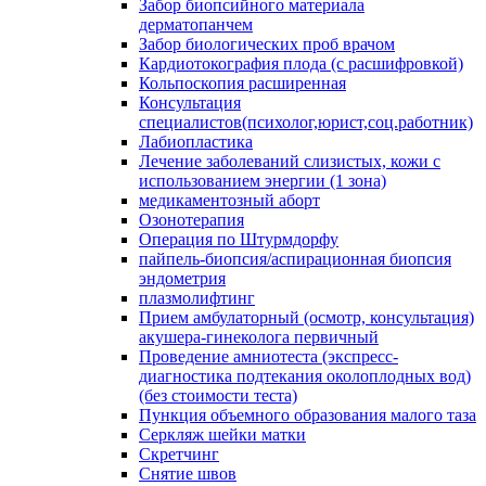
Забор биопсийного материала
дерматопанчем
Забор биологических проб врачом
Кардиотокография плода (с расшифровкой)
Кольпоскопия расширенная
Консультация
специалистов(психолог,юрист,соц.работник)
Лабиопластика
Лечение заболеваний слизистых, кожи с
использованием энергии (1 зона)
медикаментозный аборт
Озонотерапия
Операция по Штурмдорфу
пайпель-биопсия/аспирационная биопсия
эндометрия
плазмолифтинг
Прием амбулаторный (осмотр, консультация)
акушера-гинеколога первичный
Проведение амниотеста (экспресс-
диагностика подтекания околоплодных вод)
(без стоимости теста)
Пункция объемного образования малого таза
Серкляж шейки матки
Скретчинг
Снятие швов