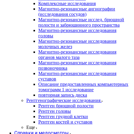
Комплексные исследования
Магнитно-резонансные ангиографии
(исследования сосудов)
Магнитно-резонансные исслед. брюшной
полости и забрюшинного пространства
Магнитно-резонансные исследования
головы
Магнитно-резонансные исследования
молочных желез
Магнитно-резонансные исследования
органов малого таза
Магнитно-резонансные исследования
позвоночника
Магнитно-резонансные исследования
суставов
Описание предоставленных компьютерных
томограмм 1 исследование
повторная запись диска
Рентгенографические исследования
Рентген брюшной полости
Рентген головы
Рентген грудной клетки
Рентген костей и суставов
Еще
Справки и медосмотры