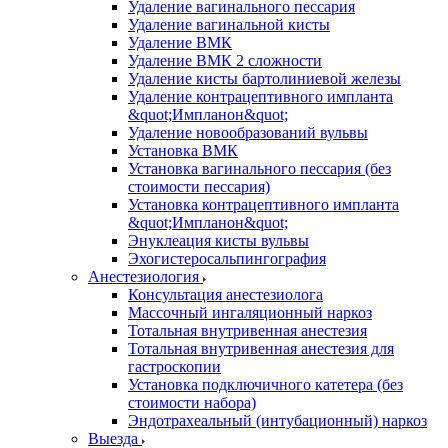
Удаление вагинального пессария
Удаление вагинальной кисты
Удаление ВМК
Удаление ВМК 2 сложности
Удаление кисты бартолиниевой железы
Удаление контрацептивного импланта
&quot;Импланон&quot;
Удаление новообразований вульвы
Установка ВМК
Установка вагинального пессария (без
стоимости пессария)
Установка контрацептивного импланта
&quot;Импланон&quot;
Энуклеация кисты вульвы
Эхогистеросальпингография
Анестезиология
Консультация анестезиолога
Массочный ингаляционный наркоз
Тотальная внутривенная анестезия
Тотальная внутривенная анестезия для
гастроскопии
Установка подключичного катетера (без
стоимости набора)
Эндотрахеальный (интубационный) наркоз
Выезда