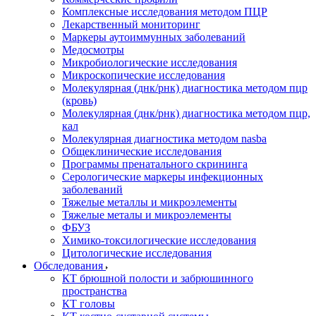
Комплексные исследования методом ПЦР
Лекарственный мониторинг
Маркеры аутоиммунных заболеваний
Медосмотры
Микробиологические исследования
Микроскопические исследования
Молекулярная (днк/рнк) диагностика методом пцр
(кровь)
Молекулярная (днк/рнк) диагностика методом пцр,
кал
Молекулярная диагностика методом nasba
Общеклинические исследования
Программы пренатального скрининга
Серологические маркеры инфекционных
заболеваний
Тяжелые металлы и микроэлементы
Тяжелые металы и микроэлементы
ФБУЗ
Химико-токсилогические исследования
Цитологические исследования
Обследования
КТ брюшной полости и забрюшинного
пространства
КТ головы