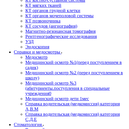
КТ костно-суставной системы
КТ мягких тканей
КТ органов грудной клетки
КТ органов мочеполовой системы
КТ позвоночника
КТ сосудов (ангиография)
Магнитно-резонансная томография
Рентгенографические исследования
УЗД
Эндоскопия
Справки и медосмотры
Медосмотр
Медицинский осмотр №1(перед поступлением в
садик)
Медицинский осмотр №2 (перед поступлением в
школу)
Медицинский осмотр №3
(абитуриенты.поступления в специальные
учреждения0
Медицинский осмотр дети 1мес
Справка водительская (медкомиссия) категория
А,В.М
Справка водительская (медкомиссия) категория
С,Д,Е
Стоматология