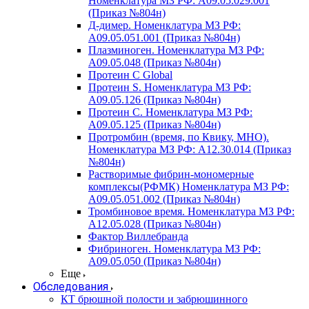
Номенклатура МЗ РФ: A09.05.029.001
(Приказ №804н)
Д-димер. Номенклатура МЗ РФ:
A09.05.051.001 (Приказ №804н)
Плазминоген. Номенклатура МЗ РФ:
A09.05.048 (Приказ №804н)
Протеин C Global
Протеин S. Номенклатура МЗ РФ:
A09.05.126 (Приказ №804н)
Протеин С. Номенклатура МЗ РФ:
A09.05.125 (Приказ №804н)
Протромбин (время, по Квику, МНО).
Номенклатура МЗ РФ: A12.30.014 (Приказ
№804н)
Растворимые фибрин-мономерные
комплексы(РФМК) Номенклатура МЗ РФ:
A09.05.051.002 (Приказ №804н)
Тромбиновое время. Номенклатура МЗ РФ:
A12.05.028 (Приказ №804н)
Фактор Виллебранда
Фибриноген. Номенклатура МЗ РФ:
A09.05.050 (Приказ №804н)
Еще
Обследования
КТ брюшной полости и забрюшинного