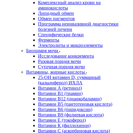
Комплексный анализ крови на
аминокислоты
Липидный обмен
Обмен пигментов
Программа неинвазивной диагностики
болезней печени
Специфические белки
Ферменты
Электролиты и микроэлементы
Биохимия мочи
Исследование конкремента
Разовая порция мочи
Суточная порция мочи
Витамины, жирные кислоты
25-OH витамин D, суммарный
(кальциферол) ИХЛА
Витамин А (ретинол)
Витамин В1 (тиамин)
Витамин В12 (цианкобаламин)
Витамин В5 (пантотеновая кислота)
Витамин В6 (пиридоксин)
Витамин В9 (фолиевая кислота)
Витамин Е (токоферол)
Витамин К (филлохинон)
Витамин С (аскорбиновая кислота)