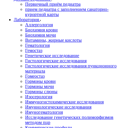
Первичный приём педиатра
прием педиатра с заполнением санаторно-
курортной карты
Лаборатория
Аллергология
Биохимия крови
Биохимия мочи
Витамины, жирные кислоты
Гематология
Гемостаз
Генетическое исследование
Гистологические исследования
Гистологические исследования пункционного
материала
Гомеостаз
Гормоны крови
Гормоны мочи
Гормоны слюны
Изосерология
Иммуногистохимические исследования
Имуннологические исследования
Имуногематология
Исследование генетических полиморфизмов
методом пцр
Коммерческие профили