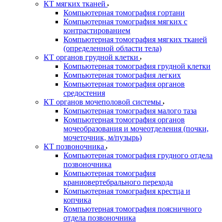
КТ мягких тканей
Компьютерная томография гортани
Компьютерная томография мягких с
контрастированием
Компьютерная томография мягких тканей
(определенной области тела)
КТ органов грудной клетки
Компьютерная томография грудной клетки
Компьютерная томография легких
Компьютерная томография органов
средостения
КТ органов мочеполовой системы
Компьютерная томография малого таза
Компьютерная томография органов
мочеобразования и мочеотделения (почки,
мочеточник, м/пузырь)
КТ позвоночника
Компьютерная томография грудного отдела
позвоночника
Компьютерная томография
краниовертебрального перехода
Компьютерная томография крестца и
копчика
Компьютерная томография поясничного
отдела позвоночника