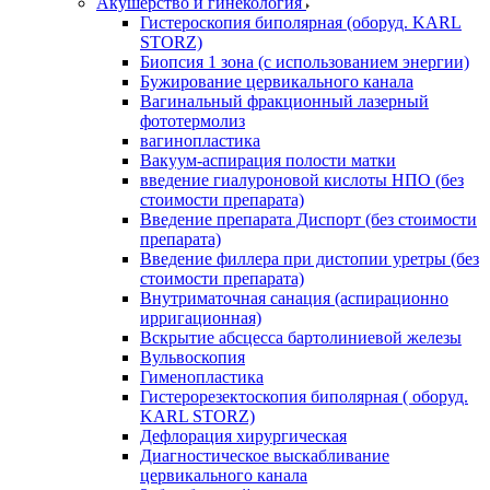
Акушерство и гинекология
Гистероскопия биполярная (оборуд. KARL
STORZ)
Биопсия 1 зона (с использованием энергии)
Бужирование цервикального канала
Вагинальный фракционный лазерный
фототермолиз
вагинопластика
Вакуум-аспирация полости матки
введение гиалуроновой кислоты НПО (без
стоимости препарата)
Введение препарата Диспорт (без стоимости
препарата)
Введение филлера при дистопии уретры (без
стоимости препарата)
Внутриматочная санация (аспирационно
ирригационная)
Вскрытие абсцесса бартолиниевой железы
Вульвоскопия
Гименопластика
Гистерорезектоскопия биполярная ( оборуд.
KARL STORZ)
Дефлорация хирургическая
Диагностическое выскабливание
цервикального канала