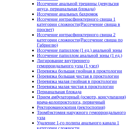
Иссечение анальной трещины (девульсия
ануса, перианальная блокада)
Иссечение анальных бахромок
Иссечение интрасфинктерного свища 1
категории сложности(Рассечение свища в
просвет)
Иссечение интрасфинктерного свища 2
категории сложности(Рассечение свища по
Габриелю)
Иссечение папиллом (1 ед.) анальной зоны
Иссечение папиллом анальной зоны (1 ед.)
Лигирование внутреннего
геморроидального узла (1 узел)
Перевязка большая гнойная в проктологии
Перевязка большая чистая в проктологии
Перевязка малая гнойная в проктологии
Перевязка малая чистая в проктологии
Перианальная блокада
Прием амбулаторный (осмотр, консультация)
врача-колопроктолога, первичный
Ректороманоскопия (ректоспопия)
Тромбэктомия наружного геморроидального
узла
Удаление 1-го полипа анального канала 1
категории сложности