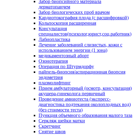
Забор биопсийного материала
дерматопанчем
Забор биологических проб врачом
Кардиотокография плода (с расшифровкой)
Кольпоскопия расширенная
Консультация
специалистов(психолог,юрист,соц.работник)
Лабиопластика
Лечение заболеваний слизистых, кожи с
использованием энергии (1 зона)
медикаментозный аборт
Озонотерапия
Операция по Штурмдорфу
пайпель-биопсия/аспирационная биопсия
эндометрия
плазмолифтинг
Прием амбулаторный (осмотр, консультация)
акушера-гинеколога первичный
Проведение амниотеста (экспресс-
диагностика подтекания околоплодных вод)
(без стоимости теста)
Пункция объемного образования малого таза
Серкляж шейки матки
Скретчинг
Снятие швов