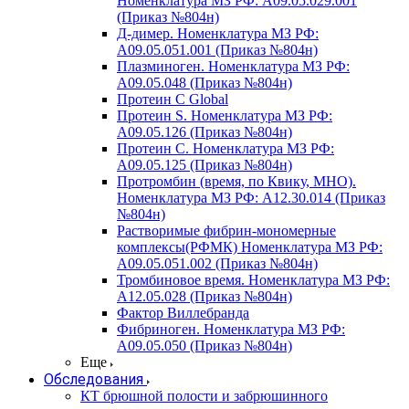
Номенклатура МЗ РФ: A09.05.029.001
(Приказ №804н)
Д-димер. Номенклатура МЗ РФ:
A09.05.051.001 (Приказ №804н)
Плазминоген. Номенклатура МЗ РФ:
A09.05.048 (Приказ №804н)
Протеин C Global
Протеин S. Номенклатура МЗ РФ:
A09.05.126 (Приказ №804н)
Протеин С. Номенклатура МЗ РФ:
A09.05.125 (Приказ №804н)
Протромбин (время, по Квику, МНО).
Номенклатура МЗ РФ: A12.30.014 (Приказ
№804н)
Растворимые фибрин-мономерные
комплексы(РФМК) Номенклатура МЗ РФ:
A09.05.051.002 (Приказ №804н)
Тромбиновое время. Номенклатура МЗ РФ:
A12.05.028 (Приказ №804н)
Фактор Виллебранда
Фибриноген. Номенклатура МЗ РФ:
A09.05.050 (Приказ №804н)
Еще
Обследования
КТ брюшной полости и забрюшинного