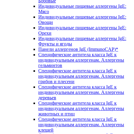
Бобовые
Индивидуальные пищевые аллергены IgE:
Мясо
Индивидуальные пищевые аллергены IgE:
Овощи
Индивидуальные пищевые аллергены IgE:
Орехи
Индивидуальные пищевые аллергены IgE:
Фрукты и ягоды
Панели аллергенов IgE (ImmunoCAP)*
Специфические антитела класса IgE к
индивидуальным аллергенам. Аллергены
гельминтов
Специфические антитела класса IgE к
индивидуальным аллергенам. Аллергены
грибов и плесени
Специфические антитела класса IgE к
индивидуальным аллергенам. Аллергены
деревьев
Специфические антитела класса IgE к
индивидуальным аллергенам. Аллергены
животных и птиц
Специфические антитела класса IgE к
индивидуальным аллергенам. Аллергены
клещей