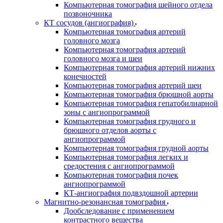
Компьютерная томография шейного отдела
позвоночника
КТ сосудов (ангиография)
Компьютерная томография артерий
головного мозга
Компьютерная томография артерий
головного мозга и шеи
Компьютерная томография артерий нижних
конечностей
Компьютерная томография артерий шеи
Компьютерная томография брюшной аорты
Компьютерная томография гепатобилиарной
зоны с ангиопрограммой
Компьютерная томография грудного и
брюшного отделов аорты с
ангиопрограммой
Компьютерная томография грудной аорты
Компьютерная томография легких и
средостения с ангиопрограммой
Компьютерная томография почек
ангиопрограммой
КТ-ангиография подвздошной артерии
Магнитно-резонансная томография
Дообследование с применением
контрастного вещества