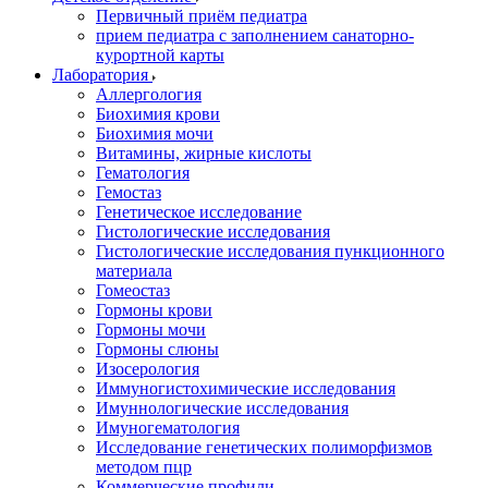
Первичный приём педиатра
прием педиатра с заполнением санаторно-
курортной карты
Лаборатория
Аллергология
Биохимия крови
Биохимия мочи
Витамины, жирные кислоты
Гематология
Гемостаз
Генетическое исследование
Гистологические исследования
Гистологические исследования пункционного
материала
Гомеостаз
Гормоны крови
Гормоны мочи
Гормоны слюны
Изосерология
Иммуногистохимические исследования
Имуннологические исследования
Имуногематология
Исследование генетических полиморфизмов
методом пцр
Коммерческие профили