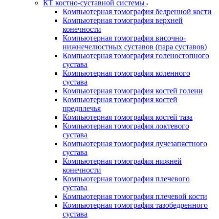
КТ костно-суставной системы
Компьютерная томография бедренной кости
Компьютерная томография верхней
конечности
Компьютерная томография височно-
нижнечелюстных суставов (пара суставов)
Компьютерная томография голеностопного
сустава
Компьютерная томография коленного
сустава
Компьютерная томография костей голени
Компьютерная томография костей
предплечья
Компьютерная томография костей таза
Компьютерная томография локтевого
сустава
Компьютерная томография лучезапястного
сустава
Компьютерная томография нижней
конечности
Компьютерная томография плечевого
сустава
Компьютерная томография плечевой кости
Компьютерная томография тазобедренного
сустава