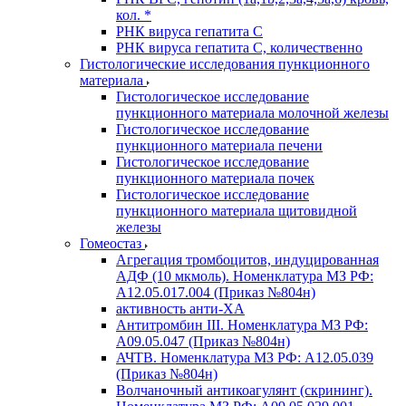
кол. *
РНК вируса гепатита C
РНК вируса гепатита C, количественно
Гистологические исследования пункционного
материала
Гистологическое исследование
пункционного материала молочной железы
Гистологическое исследование
пункционного материала печени
Гистологическое исследование
пункционного материала почек
Гистологическое исследование
пункционного материала щитовидной
железы
Гомеостаз
Агрегация тромбоцитов, индуцированная
АДФ (10 мкмоль). Номенклатура МЗ РФ:
A12.05.017.004 (Приказ №804н)
активность анти-ХА
Антитромбин III. Номенклатура МЗ РФ:
A09.05.047 (Приказ №804н)
АЧТВ. Номенклатура МЗ РФ: A12.05.039
(Приказ №804н)
Волчаночный антикоагулянт (скрининг).