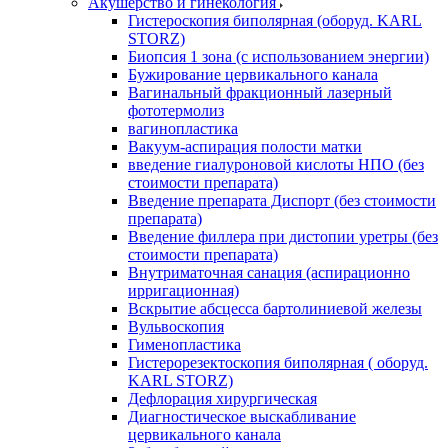
Акушерство и гинекология
Гистероскопия биполярная (оборуд. KARL
STORZ)
Биопсия 1 зона (с использованием энергии)
Бужирование цервикального канала
Вагинальный фракционный лазерный
фототермолиз
вагинопластика
Вакуум-аспирация полости матки
введение гиалуроновой кислоты НПО (без
стоимости препарата)
Введение препарата Диспорт (без стоимости
препарата)
Введение филлера при дистопии уретры (без
стоимости препарата)
Внутриматочная санация (аспирационно
ирригационная)
Вскрытие абсцесса бартолиниевой железы
Вульвоскопия
Гименопластика
Гистерорезектоскопия биполярная ( оборуд.
KARL STORZ)
Дефлорация хирургическая
Диагностическое выскабливание
цервикального канала