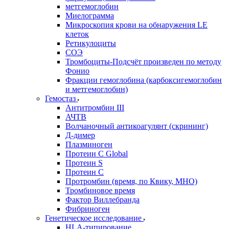
метгемоглобин
Миелограмма
Микроскопия крови на обнаружения LE
клеток
Ретикулоциты
СОЭ
Тромбоциты-Подсчёт произведен по методу
Фонио
Фракции гемоглобина (карбоксигемоглобин
и метгемоглобин)
Гемостаз
Антитромбин III
АЧТВ
Волчаночный антикоагулянт (скрининг)
Д-димер
Плазминоген
Протеин C Global
Протеин S
Протеин С
Протромбин (время, по Квику, МНО)
Тромбиновое время
Фактор Виллебранда
Фибриноген
Генетическое исследование
HLA-типирование