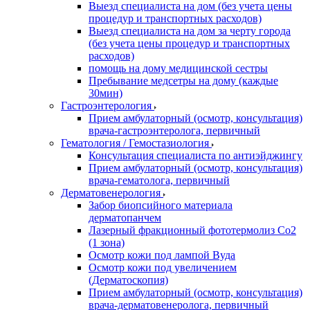
Выезд специалиста на дом (без учета цены
процедур и транспортных расходов)
Выезд специалиста на дом за черту города
(без учета цены процедур и транспортных
расходов)
помощь на дому медицинской сестры
Пребывание медсетры на дому (каждые
30мин)
Гастроэнтерология
Прием амбулаторный (осмотр, консультация)
врача-гастроэнтеролога, первичный
Гематология / Гемостазиология
Консультация специалиста по антиэйджингу
Прием амбулаторный (осмотр, консультация)
врача-гематолога, первичный
Дерматовенерология
Забор биопсийного материала
дерматопанчем
Лазерный фракционный фототермолиз Со2
(1 зона)
Осмотр кожи под лампой Вуда
Осмотр кожи под увеличением
(Дерматоскопия)
Прием амбулаторный (осмотр, консультация)
врача-дерматовенеролога, первичный