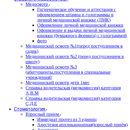
Медосмотр
Гигиеническое обучение и аттестация с
оформлением штампа и голограммы в
личной медицинской книжке (ЛМК)
Оформление личной медицинской книжки
Оформление и выдача личной медицинской
книжки (бумажного формата) с голограммой
фото
Медицинский осмотр №1(перед поступлением в
садик)
Медицинский осмотр №2 (перед поступлением в
школу)
Медицинский осмотр №3
(абитуриенты.поступления в специальные
учреждения0
Медицинский осмотр дети 1мес
Справка водительская (медкомиссия) категория
А,В.М
Справка водительская (медкомиссия) категория
С,Д,Е
Стоматология
Взрослый прием
Иммедиат протез из 3 единиц
Анестезия аппликационная(взрослый приём)
Анестезия