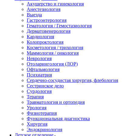
Акушерство и гинекология
Анестезиология
Выезда
Гастроэнтерология
Гематология / Гемостазиология
Дерматовенерология
Кардиология
Колопроктология
Косметология / трихология
Маммология / онкология
Неврология
Отоларингология (ЛОР)
Офтальмология
Психиатрия
Сердечно-сосудистая хирургия, флебология
Сестринское дело
Сурдология
Терапия
Травматология и ортопедия
Урология
Физиотерапия
Функциональная диагностика
Хирургия
Эндокринология
Детское отделение