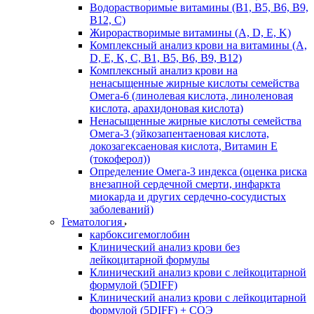
Водорастворимые витамины (B1, B5, B6, В9,
В12, С)
Жирорастворимые витамины (A, D, E, K)
Комплексный анализ крови на витамины (A,
D, E, K, C, B1, B5, B6, В9, B12)
Комплексный анализ крови на
ненасыщенные жирные кислоты семейства
Омега-6 (линолевая кислота, линоленовая
кислота, арахидоновая кислота)
Ненасыщенные жирные кислоты семейства
Омега-3 (эйкозапентаеновая кислота,
докозагексаеновая кислота, Витамин E
(токоферол))
Определение Омега-3 индекса (оценка риска
внезапной сердечной смерти, инфаркта
миокарда и других сердечно-сосудистых
заболеваний)
Гематология
карбоксигемоглобин
Клинический анализ крови без
лейкоцитарной формулы
Клинический анализ крови с лейкоцитарной
формулой (5DIFF)
Клинический анализ крови с лейкоцитарной
формулой (5DIFF) + СОЭ