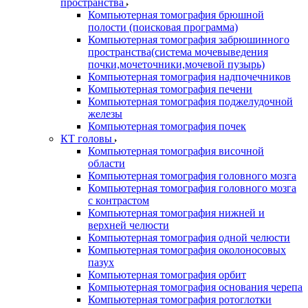
пространства
Компьютерная томография брюшной
полости (поисковая программа)
Компьютерная томография забрюшинного
пространства(система мочевыведения
почки,мочеточники,мочевой пузырь)
Компьютерная томография надпочечников
Компьютерная томография печени
Компьютерная томография поджелудочной
железы
Компьютерная томография почек
КТ головы
Компьютерная томография височной
области
Компьютерная томография головного мозга
Компьютерная томография головного мозга
с контрастом
Компьютерная томография нижней и
верхней челюсти
Компьютерная томография одной челюсти
Компьютерная томография околоносовых
пазух
Компьютерная томография орбит
Компьютерная томография основания черепа
Компьютерная томография ротоглотки