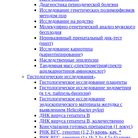
Диагностика периодической болезни
Исследование генетических полиморфизмов
методом пцр
Исследование на родство
Молекулярно-генетический анализ мужского
бесплодия
Неинвазивный пренатальный днк-тест
(нипт)
Исследование кариотипа
(кариотипирование)
Наследственные эпилепсии
Тандемная масс-спектрометрия(спектр
ацилкарнитинов,аминокислот)
Гистологические исследования
Гистологическое исследование плаценты
Гистологическое исследование эндометрия
(в т.ч. пайпель-биопсия)
Гистологическое исследование
эндоскопического материала желудка с
выявлением Helicobacter pylori
ДНК вируса гепатита B
ДНК вируса гепатита B, количественно
Консультация готовых препаратов (1 локус)
РНК ВГC, генотип (1,2,3) кровь, кач. *
РНК ВГC, генотип (1a,1b,2,3a,4,5a,6) кровь,