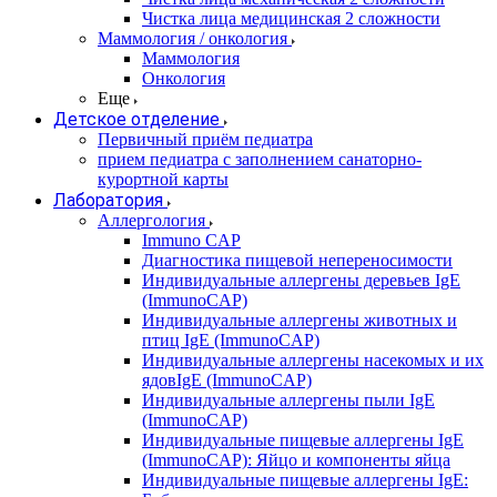
Чистка лица медицинская 2 сложности
Маммология / онкология
Маммология
Онкология
Еще
Детское отделение
Первичный приём педиатра
прием педиатра с заполнением санаторно-
курортной карты
Лаборатория
Аллергология
Immuno CAP
Диагностика пищевой непереносимости
Индивидуальные аллергены деревьев IgE
(ImmunoCAP)
Индивидуальные аллергены животных и
птиц IgE (ImmunoCAP)
Индивидуальные аллергены насекомых и их
ядовIgE (ImmunoCAP)
Индивидуальные аллергены пыли IgE
(ImmunoCAP)
Индивидуальные пищевые аллергены IgE
(ImmunoCAP): Яйцо и компоненты яйца
Индивидуальные пищевые аллергены IgE: