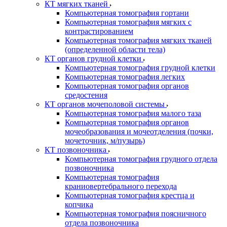
КТ мягких тканей
Компьютерная томография гортани
Компьютерная томография мягких с
контрастированием
Компьютерная томография мягких тканей
(определенной области тела)
КТ органов грудной клетки
Компьютерная томография грудной клетки
Компьютерная томография легких
Компьютерная томография органов
средостения
КТ органов мочеполовой системы
Компьютерная томография малого таза
Компьютерная томография органов
мочеобразования и мочеотделения (почки,
мочеточник, м/пузырь)
КТ позвоночника
Компьютерная томография грудного отдела
позвоночника
Компьютерная томография
краниовертебрального перехода
Компьютерная томография крестца и
копчика
Компьютерная томография поясничного
отдела позвоночника