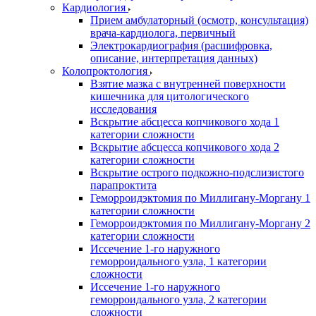
Кардиология
Прием амбулаторный (осмотр, консультация)
врача-кардиолога, первичный
Электрокардиография (расшифровка,
описание, интерпретация данных)
Колопроктология
Взятие мазка с внутренней поверхности
кишечника для цитологического
исследования
Вскрытие абсцесса копчикового хода 1
категории сложности
Вскрытие абсцесса копчикового хода 2
категории сложности
Вскрытие острого подкожно-подслизистого
парапроктита
Геморроидэктомия по Миллигану-Моргану 1
категории сложности
Геморроидэктомия по Миллигану-Моргану 2
категории сложности
Иссечение 1-го наружного
геморроидального узла, 1 категории
сложности
Иссечение 1-го наружного
геморроидального узла, 2 категории
сложности