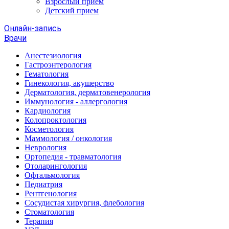
Взрослый прием
Детский прием
Онлайн-запись
Врачи
Анестезиология
Гастроэнтерология
Гематология
Гинекология, акушерство
Дерматология, дерматовенерология
Иммунология - аллергология
Кардиология
Колопроктология
Косметология
Маммология / онкология
Неврология
Ортопедия - травматология
Отоларингология
Офтальмология
Педиатрия
Рентгенология
Сосудистая хирургия, флебология
Стоматология
Терапия