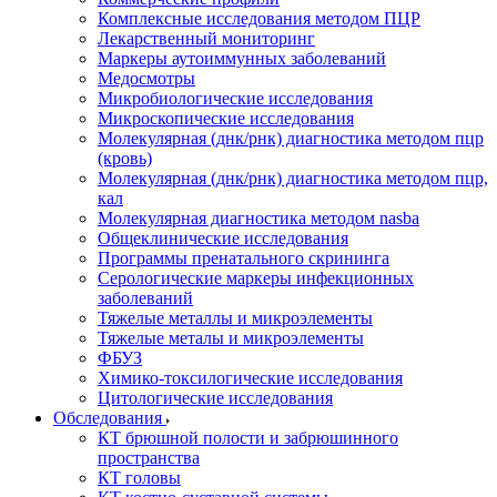
Комплексные исследования методом ПЦР
Лекарственный мониторинг
Маркеры аутоиммунных заболеваний
Медосмотры
Микробиологические исследования
Микроскопические исследования
Молекулярная (днк/рнк) диагностика методом пцр
(кровь)
Молекулярная (днк/рнк) диагностика методом пцр,
кал
Молекулярная диагностика методом nasba
Общеклинические исследования
Программы пренатального скрининга
Серологические маркеры инфекционных
заболеваний
Тяжелые металлы и микроэлементы
Тяжелые металы и микроэлементы
ФБУЗ
Химико-токсилогические исследования
Цитологические исследования
Обследования
КТ брюшной полости и забрюшинного
пространства
КТ головы