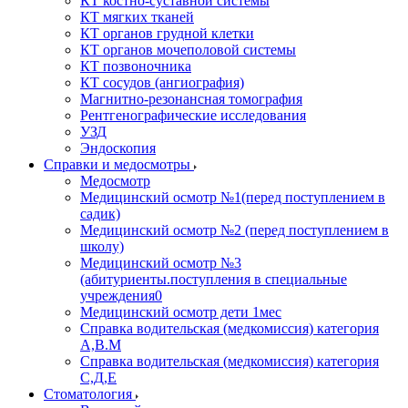
КТ костно-суставной системы
КТ мягких тканей
КТ органов грудной клетки
КТ органов мочеполовой системы
КТ позвоночника
КТ сосудов (ангиография)
Магнитно-резонансная томография
Рентгенографические исследования
УЗД
Эндоскопия
Справки и медосмотры
Медосмотр
Медицинский осмотр №1(перед поступлением в
садик)
Медицинский осмотр №2 (перед поступлением в
школу)
Медицинский осмотр №3
(абитуриенты.поступления в специальные
учреждения0
Медицинский осмотр дети 1мес
Справка водительская (медкомиссия) категория
А,В.М
Справка водительская (медкомиссия) категория
С,Д,Е
Стоматология