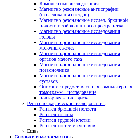
Комплексные исследования
Магнитно-резонансные ангиографии
(исследования сосудов)
Магнитно-резонансные исслед. брюшной
полости и забрюшинного пространства
Магнитно-резонансные исследования
головы
Магнитно-резонансные исследования
молочных желез
Магнитно-резонансные исследования
органов малого таза
Магнитно-резонансные исследования
позвоночника
Магнитно-резонансные исследования
суставов
Описание предоставленных компьютерных
томограмм 1 исследование
повторная запись диска
Рентгенографические исследования
Рентген брюшной полости
Рентген головы
Рентген грудной клетки
Рентген костей и суставов
Еще
Справки и медосмотры