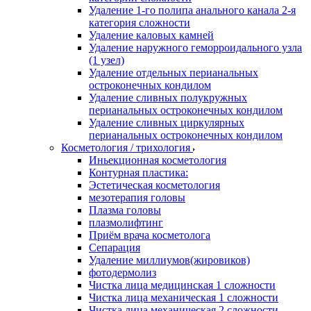
Удаление 1-го полипа анального канала 2-я
категория сложности
Удаление каловых камней
Удаление наружного геморроидального узла
(1 узел)
Удаление отдельных перианальных
остроконечных кондилом
Удаление сливных полукружных
перианальных остроконечных кондилом
Удаление сливных циркулярных
перианальных остроконечных кондилом
Косметология / трихология
Иньекционная косметология
Контурная пластика:
Эстетическая косметология
мезотерапия головы
Плазма головы
плазмолифтинг
Приём врача косметолога
Сепарация
Удаление миллиумов(жировиков)
фотодермолиз
Чистка лица медицинская 1 сложности
Чистка лица механическая 1 сложности
Чистка лица механическая 2 сложности