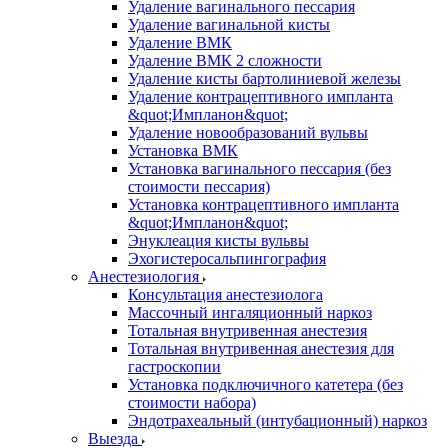
Удаление вагинального пессария
Удаление вагинальной кисты
Удаление ВМК
Удаление ВМК 2 сложности
Удаление кисты бартолиниевой железы
Удаление контрацептивного импланта
&quot;Импланон&quot;
Удаление новообразований вульвы
Установка ВМК
Установка вагинального пессария (без
стоимости пессария)
Установка контрацептивного импланта
&quot;Импланон&quot;
Энуклеация кисты вульвы
Эхогистеросальпингография
Анестезиология
Консультация анестезиолога
Массочный ингаляционный наркоз
Тотальная внутривенная анестезия
Тотальная внутривенная анестезия для
гастроскопии
Установка подключичного катетера (без
стоимости набора)
Эндотрахеальный (интубационный) наркоз
Выезда