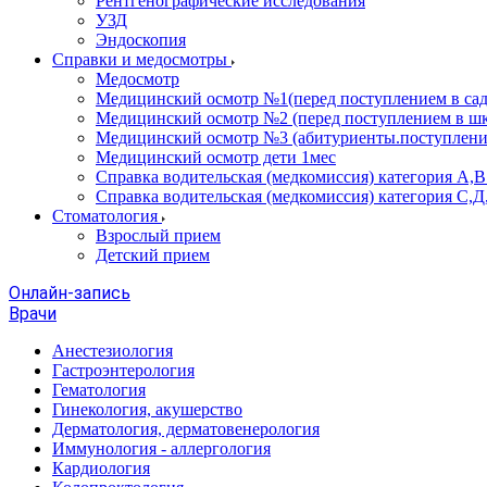
Рентгенографические исследования
УЗД
Эндоскопия
Справки и медосмотры
Медосмотр
Медицинский осмотр №1(перед поступлением в сад
Медицинский осмотр №2 (перед поступлением в шк
Медицинский осмотр №3 (абитуриенты.поступлени
Медицинский осмотр дети 1мес
Справка водительская (медкомиссия) категория А,
Справка водительская (медкомиссия) категория С,Д
Стоматология
Взрослый прием
Детский прием
Онлайн-запись
Врачи
Анестезиология
Гастроэнтерология
Гематология
Гинекология, акушерство
Дерматология, дерматовенерология
Иммунология - аллергология
Кардиология