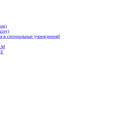
ик)
олу)
я в специальные учреждения0
В.М
,Е