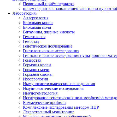
Первичный приём педиатра
прием педиатра с заполнением санаторно-курортно
Лаборатория
Аллергология
Биохимия крови
Биохимия мочи
Витамины, жирные кислоты
Гематология
Гемостаз
Генетическое исследование
Гистологические исследования
Гистологические исследования пункционного мате
Гомеостаз
Гормоны крови
Гормоны мочи
Гормоны слюны
Изосерология
Иммуногистохимические исследования
Имуннологические исследования
Имуногематология
Исследование генетических полиморфизмов метод
Коммерческие профили
Комплексные исследования методом ПЦР
Лекарственный мониторинг
Маркеры аутоиммунных заболеваний