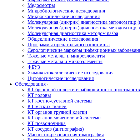
Медосмотры
Микробиологические исследования
Микроскопические исследования
Молекулярная (днк/рнк) диагностика методом пцр (
Молекулярная (днк/рнк) диагностика методом пцр, 
Молекулярная диагностика методом nasba
Общеклинические исследования
Программы пренатального скрининга
Серологические маркеры инфекционных заболеван
Тяжелые металлы и микроэлементы
Тяжелые металы и микроэлементы
ФБУЗ
Химико-токсилогические исследования
Цитологические исследования
Обследования
КТ брюшной полости и забрюшинного пространств
КТ головы
КТ костно-суставной системы
КТ мягких тканей
КТ органов грудной клетки
КТ органов мочеполовой системы
КТ позвоночника
КТ сосудов (ангиография)
Магнитно-резонансная томография