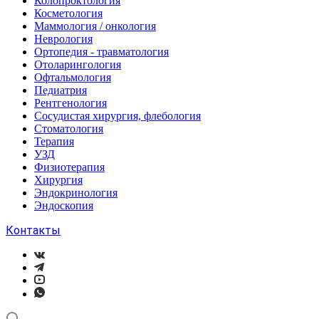
Колопроктология
Косметология
Маммология / онкология
Неврология
Ортопедия - травматология
Отоларингология
Офтальмология
Педиатрия
Рентгенология
Сосудистая хирургия, флебология
Стоматология
Терапия
УЗД
Физиотерапия
Хирургия
Эндокринология
Эндоскопия
Контакты