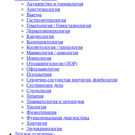
Акушерство и гинекология
Анестезиология
Выезда
Гастроэнтерология
Гематология / Гемостазиология
Дерматовенерология
Кардиология
Колопроктология
Косметология / трихология
Маммология / онкология
Неврология
Отоларингология (ЛОР)
Офтальмология
Психиатрия
Сердечно-сосудистая хирургия, флебология
Сестринское дело
Сурдология
Терапия
Травматология и ортопедия
Урология
Физиотерапия
Функциональная диагностика
Хирургия
Эндокринология
Детское отделение