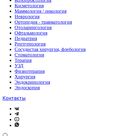
Колопроктология
Косметология
Маммология / онкология
Неврология
Ортопедия - травматология
Отоларингология
Офтальмология
Педиатрия
Рентгенология
Сосудистая хирургия, флебология
Стоматология
Терапия
УЗД
Физиотерапия
Хирургия
Эндокринология
Эндоскопия
Контакты