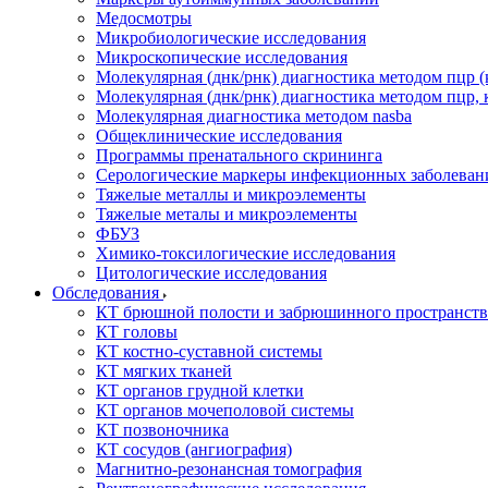
Медосмотры
Микробиологические исследования
Микроскопические исследования
Молекулярная (днк/рнк) диагностика методом пцр (
Молекулярная (днк/рнк) диагностика методом пцр, 
Молекулярная диагностика методом nasba
Общеклинические исследования
Программы пренатального скрининга
Серологические маркеры инфекционных заболеван
Тяжелые металлы и микроэлементы
Тяжелые металы и микроэлементы
ФБУЗ
Химико-токсилогические исследования
Цитологические исследования
Обследования
КТ брюшной полости и забрюшинного пространств
КТ головы
КТ костно-суставной системы
КТ мягких тканей
КТ органов грудной клетки
КТ органов мочеполовой системы
КТ позвоночника
КТ сосудов (ангиография)
Магнитно-резонансная томография