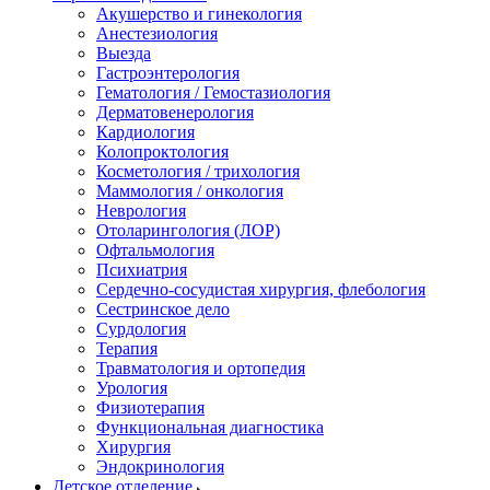
Акушерство и гинекология
Анестезиология
Выезда
Гастроэнтерология
Гематология / Гемостазиология
Дерматовенерология
Кардиология
Колопроктология
Косметология / трихология
Маммология / онкология
Неврология
Отоларингология (ЛОР)
Офтальмология
Психиатрия
Сердечно-сосудистая хирургия, флебология
Сестринское дело
Сурдология
Терапия
Травматология и ортопедия
Урология
Физиотерапия
Функциональная диагностика
Хирургия
Эндокринология
Детское отделение