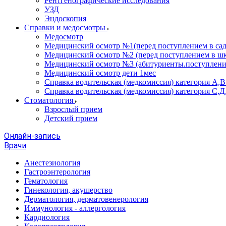
Рентгенографические исследования
УЗД
Эндоскопия
Справки и медосмотры
Медосмотр
Медицинский осмотр №1(перед поступлением в сад
Медицинский осмотр №2 (перед поступлением в шк
Медицинский осмотр №3 (абитуриенты.поступлени
Медицинский осмотр дети 1мес
Справка водительская (медкомиссия) категория А,
Справка водительская (медкомиссия) категория С,Д
Стоматология
Взрослый прием
Детский прием
Онлайн-запись
Врачи
Анестезиология
Гастроэнтерология
Гематология
Гинекология, акушерство
Дерматология, дерматовенерология
Иммунология - аллергология
Кардиология