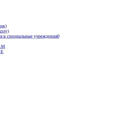
ик)
олу)
я в специальные учреждения0
В.М
,Е