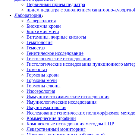
Первичный приём педиатра
прием педиатра с заполнением санаторно-курортно
Лаборатория
Аллергология
Биохимия крови
Биохимия мочи
Витамины, жирные кислоты
Гематология
Гемостаз
Генетическое исследование
Гистологические исследования
Гистологические исследования пункционного мате
Гомеостаз
Гормоны крови
Гормоны мочи
Гормоны слюны
Изосерология
Иммуногистохимические исследования
Имуннологические исследования
Имуногематология
Исследование генетических полиморфизмов метод
Коммерческие профили
Комплексные исследования методом ПЦР
Лекарственный мониторинг
Маркеры аутоиммунных заболеваний