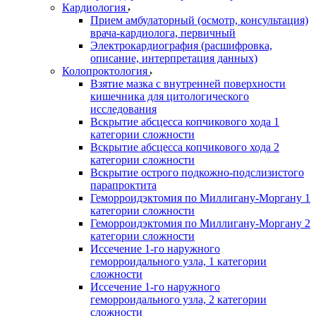
Кардиология
Прием амбулаторный (осмотр, консультация)
врача-кардиолога, первичный
Электрокардиография (расшифровка,
описание, интерпретация данных)
Колопроктология
Взятие мазка с внутренней поверхности
кишечника для цитологического
исследования
Вскрытие абсцесса копчикового хода 1
категории сложности
Вскрытие абсцесса копчикового хода 2
категории сложности
Вскрытие острого подкожно-подслизистого
парапроктита
Геморроидэктомия по Миллигану-Моргану 1
категории сложности
Геморроидэктомия по Миллигану-Моргану 2
категории сложности
Иссечение 1-го наружного
геморроидального узла, 1 категории
сложности
Иссечение 1-го наружного
геморроидального узла, 2 категории
сложности