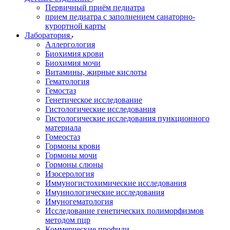
Первичный приём педиатра
прием педиатра с заполнением санаторно-
курортной карты
Лаборатория
Аллергология
Биохимия крови
Биохимия мочи
Витамины, жирные кислоты
Гематология
Гемостаз
Генетическое исследование
Гистологические исследования
Гистологические исследования пункционного
материала
Гомеостаз
Гормоны крови
Гормоны мочи
Гормоны слюны
Изосерология
Иммуногистохимические исследования
Имуннологические исследования
Имуногематология
Исследование генетических полиморфизмов
методом пцр
Коммерческие профили