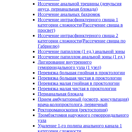
Иссечение анальной трещины (девульсия
ануса, перианальная блокада)
Иссечение анальных бахромок
Иссечение интрасфинктерного свища 1
категории сложности(Рассечение свища в
просвет)
Иссечение интрасфинктерного свища 2
категории сложности(Рассечение свища по
Габриелю)
Иссечение папиллом (1 ед.) анальной зоны
Иссечение папиллом анальной зоны (1 ед.)
Лигирование внутреннего
геморроидального узла (1 узел)
Перевязка большая гнойная в проктологии
Перевязка большая чистая в проктологии
Перевязка малая гнойная в проктологии
Перевязка малая чистая в проктологии
Перианальная блокада
Прием амбулаторный (осмотр, консультация)
врача-колопроктолога, первичный
Ректороманоскопия (ректоспопия)
Тромбэктомия наружного геморроидального
узла
Удаление 1-го полипа анального канала 1
категории сложности