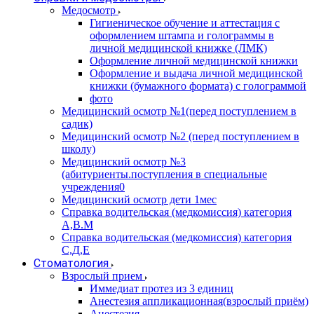
Медосмотр
Гигиеническое обучение и аттестация с
оформлением штампа и голограммы в
личной медицинской книжке (ЛМК)
Оформление личной медицинской книжки
Оформление и выдача личной медицинской
книжки (бумажного формата) с голограммой
фото
Медицинский осмотр №1(перед поступлением в
садик)
Медицинский осмотр №2 (перед поступлением в
школу)
Медицинский осмотр №3
(абитуриенты.поступления в специальные
учреждения0
Медицинский осмотр дети 1мес
Справка водительская (медкомиссия) категория
А,В.М
Справка водительская (медкомиссия) категория
С,Д,Е
Стоматология
Взрослый прием
Иммедиат протез из 3 единиц
Анестезия аппликационная(взрослый приём)
Анестезия