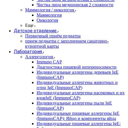
Чистка лица медицинская 2 сложности
Маммология / онкология
Маммология
Онкология
Еще
Детское отделение
Первичный приём педиатра
прием педиатра с заполнением санаторно-
курортной карты
Лаборатория
Аллергология
Immuno CAP
Диагностика пищевой непереносимости
Индивидуальные аллергены деревьев IgE
(ImmunoCAP)
Индивидуальные аллергены животных и
птиц IgE (ImmunoCAP)
Индивидуальные аллергены насекомых и их
ядовIgE (ImmunoCAP)
Индивидуальные аллергены пыли IgE
(ImmunoCAP)
Индивидуальные пищевые аллергены IgE
(ImmunoCAP): Яйцо и компоненты яйца
Индивидуальные пищевые аллергены IgE: