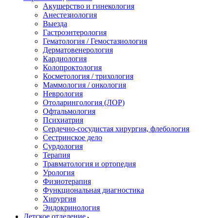
Акушерство и гинекология
Анестезиология
Выезда
Гастроэнтерология
Гематология / Гемостазиология
Дерматовенерология
Кардиология
Колопроктология
Косметология / трихология
Маммология / онкология
Неврология
Отоларингология (ЛОР)
Офтальмология
Психиатрия
Сердечно-сосудистая хирургия, флебология
Сестринское дело
Сурдология
Терапия
Травматология и ортопедия
Урология
Физиотерапия
Функциональная диагностика
Хирургия
Эндокринология
Детское отделение