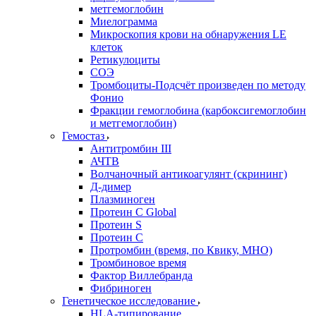
метгемоглобин
Миелограмма
Микроскопия крови на обнаружения LE
клеток
Ретикулоциты
СОЭ
Тромбоциты-Подсчёт произведен по методу
Фонио
Фракции гемоглобина (карбоксигемоглобин
и метгемоглобин)
Гемостаз
Антитромбин III
АЧТВ
Волчаночный антикоагулянт (скрининг)
Д-димер
Плазминоген
Протеин C Global
Протеин S
Протеин С
Протромбин (время, по Квику, МНО)
Тромбиновое время
Фактор Виллебранда
Фибриноген
Генетическое исследование
HLA-типирование