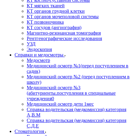
КТ костно-суставной системы
КТ мягких тканей
КТ органов грудной клетки
КТ органов мочеполовой системы
КТ позвоночника
КТ сосудов (ангиография)
Магнитно-резонансная томография
Рентгенографические исследования
УЗД
Эндоскопия
Справки и медосмотры
Медосмотр
Медицинский осмотр №1(перед поступлением в
садик)
Медицинский осмотр №2 (перед поступлением в
школу)
Медицинский осмотр №3
(абитуриенты.поступления в специальные
учреждения0
Медицинский осмотр дети 1мес
Справка водительская (медкомиссия) категория
А,В.М
Справка водительская (медкомиссия) категория
С,Д,Е
Стоматология