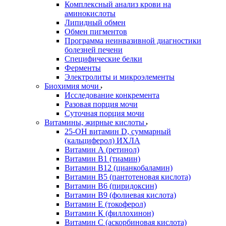
Комплексный анализ крови на
аминокислоты
Липидный обмен
Обмен пигментов
Программа неинвазивной диагностики
болезней печени
Специфические белки
Ферменты
Электролиты и микроэлементы
Биохимия мочи
Исследование конкремента
Разовая порция мочи
Суточная порция мочи
Витамины, жирные кислоты
25-OH витамин D, суммарный
(кальциферол) ИХЛА
Витамин А (ретинол)
Витамин В1 (тиамин)
Витамин В12 (цианкобаламин)
Витамин В5 (пантотеновая кислота)
Витамин В6 (пиридоксин)
Витамин В9 (фолиевая кислота)
Витамин Е (токоферол)
Витамин К (филлохинон)
Витамин С (аскорбиновая кислота)