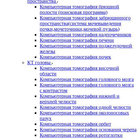
пространства
Компьютерная томография брюшной
полости (поисковая программа)
Компьютерная томография забрюшинного
пространства(система мочевыведения
почки,мочеточники,мочевой пузырь)
Компьютерная томография надпочечников
Компьютерная томография печени
Компьютерная томография поджелудочной
железы
Компьютерная томография почек
КТ головы
Компьютерная томография височной
области
Компьютерная томография головного мозга
Компьютерная томография головного мозга
с контрастом
Компьютерная томография нижней и
верхней челюсти
Компьютерная томография одной челюсти
Компьютерная томография околоносовых
пазух
Компьютерная томография орбит
Компьютерная томография основания черепа
Компьютерная томография ротоглотки