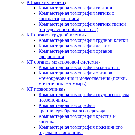
КТ мягких тканей
Компьютерная томография гортани
Компьютерная томография мягких с
контрастированием
Компьютерная томография мягких тканей
(определенной области тела)
КТ органов грудной клетки
Компьютерная томография грудной клетки
Компьютерная томография легких
Компьютерная томография органов
средостения
КТ органов мочеполовой системы
Компьютерная томография малого таза
Компьютерная томография органов
мочеобразования и мочеотделения (почки,
мочеточник, м/пузырь)
КТ позвоночника
Компьютерная томография грудного отдела
позвоночника
Компьютерная томография
краниовертебрального перехода
Компьютерная томография крестца и
копчика
Компьютерная томография поясничного
отдела позвоночника