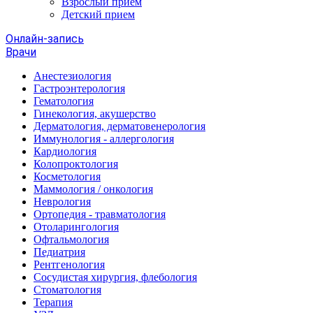
Взрослый прием
Детский прием
Онлайн-запись
Врачи
Анестезиология
Гастроэнтерология
Гематология
Гинекология, акушерство
Дерматология, дерматовенерология
Иммунология - аллергология
Кардиология
Колопроктология
Косметология
Маммология / онкология
Неврология
Ортопедия - травматология
Отоларингология
Офтальмология
Педиатрия
Рентгенология
Сосудистая хирургия, флебология
Стоматология
Терапия