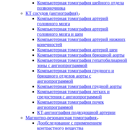
Компьютерная томография шейного отдела
позвоночника
КТ сосудов (ангиография)
Компьютерная томография артерий
головного мозга
Компьютерная томография артерий
головного мозга и шеи
Компьютерная томография артерий нижних
конечностей
Компьютерная томография артерий шеи
Компьютерная томография брюшной аорты
Компьютерная томография гепатобилиарной
зоны с ангиопрограммой
Компьютерная томография грудного и
брюшного отделов аорты с
ангиопрограммой
Компьютерная томография грудной аорты
Компьютерная томография легких и
средостения с ангиопрограммой
Компьютерная томография почек
ангиопрограммой
КТ-ангиография подвздошной артерии
Магнитно-резонансная томография
Дообследование с применением
контрастного вещества