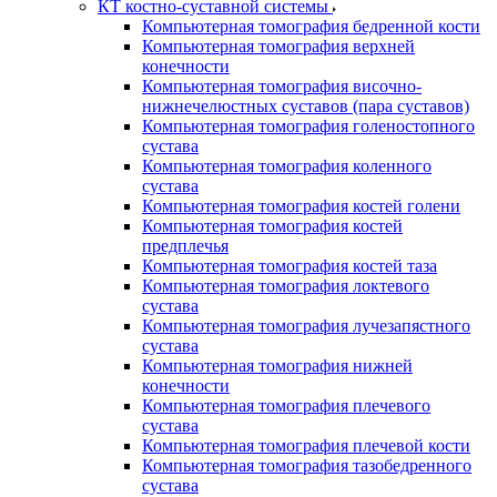
КТ костно-суставной системы
Компьютерная томография бедренной кости
Компьютерная томография верхней
конечности
Компьютерная томография височно-
нижнечелюстных суставов (пара суставов)
Компьютерная томография голеностопного
сустава
Компьютерная томография коленного
сустава
Компьютерная томография костей голени
Компьютерная томография костей
предплечья
Компьютерная томография костей таза
Компьютерная томография локтевого
сустава
Компьютерная томография лучезапястного
сустава
Компьютерная томография нижней
конечности
Компьютерная томография плечевого
сустава
Компьютерная томография плечевой кости
Компьютерная томография тазобедренного
сустава