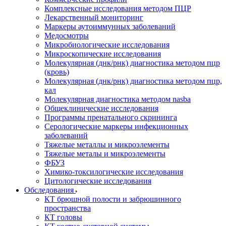
Комплексные исследования методом ПЦР
Лекарственный мониторинг
Маркеры аутоиммунных заболеваний
Медосмотры
Микробиологические исследования
Микроскопические исследования
Молекулярная (днк/рнк) диагностика методом пцр
(кровь)
Молекулярная (днк/рнк) диагностика методом пцр,
кал
Молекулярная диагностика методом nasba
Общеклинические исследования
Программы пренатального скрининга
Серологические маркеры инфекционных
заболеваний
Тяжелые металлы и микроэлементы
Тяжелые металы и микроэлементы
ФБУЗ
Химико-токсилогические исследования
Цитологические исследования
Обследования
КТ брюшной полости и забрюшинного
пространства
КТ головы