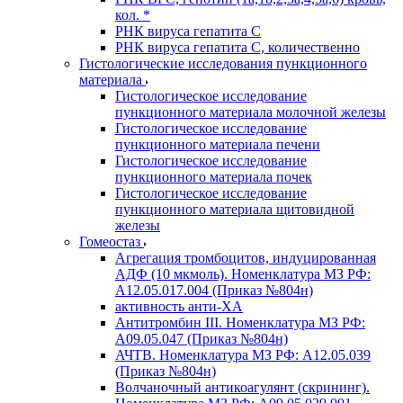
кол. *
РНК вируса гепатита C
РНК вируса гепатита C, количественно
Гистологические исследования пункционного
материала
Гистологическое исследование
пункционного материала молочной железы
Гистологическое исследование
пункционного материала печени
Гистологическое исследование
пункционного материала почек
Гистологическое исследование
пункционного материала щитовидной
железы
Гомеостаз
Агрегация тромбоцитов, индуцированная
АДФ (10 мкмоль). Номенклатура МЗ РФ:
A12.05.017.004 (Приказ №804н)
активность анти-ХА
Антитромбин III. Номенклатура МЗ РФ:
A09.05.047 (Приказ №804н)
АЧТВ. Номенклатура МЗ РФ: A12.05.039
(Приказ №804н)
Волчаночный антикоагулянт (скрининг).