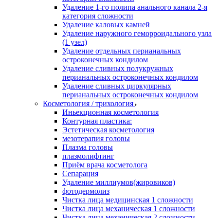
Удаление 1-го полипа анального канала 2-я
категория сложности
Удаление каловых камней
Удаление наружного геморроидального узла
(1 узел)
Удаление отдельных перианальных
остроконечных кондилом
Удаление сливных полукружных
перианальных остроконечных кондилом
Удаление сливных циркулярных
перианальных остроконечных кондилом
Косметология / трихология
Иньекционная косметология
Контурная пластика:
Эстетическая косметология
мезотерапия головы
Плазма головы
плазмолифтинг
Приём врача косметолога
Сепарация
Удаление миллиумов(жировиков)
фотодермолиз
Чистка лица медицинская 1 сложности
Чистка лица механическая 1 сложности
Чистка лица механическая 2 сложности