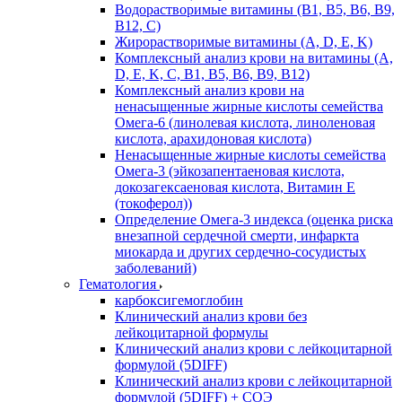
Водорастворимые витамины (B1, B5, B6, В9,
В12, С)
Жирорастворимые витамины (A, D, E, K)
Комплексный анализ крови на витамины (A,
D, E, K, C, B1, B5, B6, В9, B12)
Комплексный анализ крови на
ненасыщенные жирные кислоты семейства
Омега-6 (линолевая кислота, линоленовая
кислота, арахидоновая кислота)
Ненасыщенные жирные кислоты семейства
Омега-3 (эйкозапентаеновая кислота,
докозагексаеновая кислота, Витамин E
(токоферол))
Определение Омега-3 индекса (оценка риска
внезапной сердечной смерти, инфаркта
миокарда и других сердечно-сосудистых
заболеваний)
Гематология
карбоксигемоглобин
Клинический анализ крови без
лейкоцитарной формулы
Клинический анализ крови с лейкоцитарной
формулой (5DIFF)
Клинический анализ крови с лейкоцитарной
формулой (5DIFF) + СОЭ