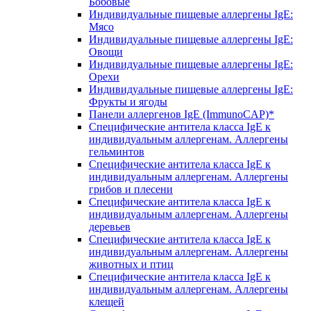
Бобовые
Индивидуальные пищевые аллергены IgE:
Мясо
Индивидуальные пищевые аллергены IgE:
Овощи
Индивидуальные пищевые аллергены IgE:
Орехи
Индивидуальные пищевые аллергены IgE:
Фрукты и ягоды
Панели аллергенов IgE (ImmunoCAP)*
Специфические антитела класса IgE к
индивидуальным аллергенам. Аллергены
гельминтов
Специфические антитела класса IgE к
индивидуальным аллергенам. Аллергены
грибов и плесени
Специфические антитела класса IgE к
индивидуальным аллергенам. Аллергены
деревьев
Специфические антитела класса IgE к
индивидуальным аллергенам. Аллергены
животных и птиц
Специфические антитела класса IgE к
индивидуальным аллергенам. Аллергены
клещей