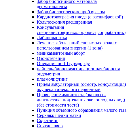
Забор биопсийного материала
дерматопанчем
Забор биологических проб врачом
Кардиотокография плода (с расшифровкой)
Кольпоскопия расширенная
Консультация
специалистов(психолог,юрист,соц.работник)
Лабиопластика
Лечение заболеваний слизистых, кожи с
использованием энергии (1 зона)
медикаментозный аборт
Озонотерапия
Операция по Штурмдорфу
пайпель-биопсия/аспирационная биопсия
эндометрия
плазмолифтинг
Прием амбулаторный (осмотр, консультация)
акушера-гинеколога первичный
Проведение амниотеста (экспресс-
диагностика подтекания околоплодных вод)
(без стоимости теста)
Пункция объемного образования малого таза
Серкляж шейки матки
Скретчинг
Снятие швов