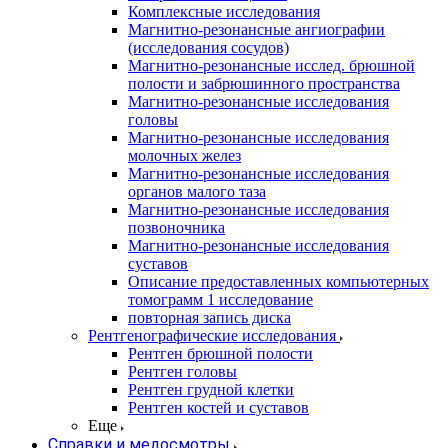
Комплексные исследования
Магнитно-резонансные ангиографии
(исследования сосудов)
Магнитно-резонансные исслед. брюшной
полости и забрюшинного пространства
Магнитно-резонансные исследования
головы
Магнитно-резонансные исследования
молочных желез
Магнитно-резонансные исследования
органов малого таза
Магнитно-резонансные исследования
позвоночника
Магнитно-резонансные исследования
суставов
Описание предоставленных компьютерных
томограмм 1 исследование
повторная запись диска
Рентгенографические исследования
Рентген брюшной полости
Рентген головы
Рентген грудной клетки
Рентген костей и суставов
Еще
Справки и медосмотры