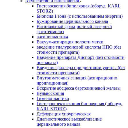
Акушерство и гинекология
Гистероскопия биполярная (оборуд. KARL
STORZ)
Биопсия 1 зона (с использованием энергии)
Бужирование цервикального канала
Вагинальный фракционный лазерный
фототермолиз
вагинопластика
Вакуум-аспирация полости матки
введение гиалуроновой кислоты НПО (без
стоимости препарата)
Введение препарата Диспорт (без стоимости
препарата)
Введение филлера при дистопии уретры (без
стоимости препарата)
Внутриматочная санация (аспирационно
ирригационная)
Вскрытие абсцесса бартолиниевой железы
Вульвоскопия
Гименопластика
Гистерорезектоскопия биполярная ( оборуд.
KARL STORZ)
Дефлорация хирургическая
Диагностическое выскабливание
цервикального канала