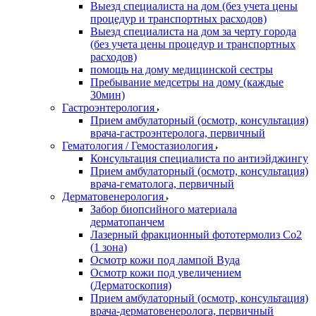
Выезд специалиста на дом (без учета цены
процедур и транспортных расходов)
Выезд специалиста на дом за черту города
(без учета цены процедур и транспортных
расходов)
помощь на дому медицинской сестры
Пребывание медсетры на дому (каждые
30мин)
Гастроэнтерология
Прием амбулаторный (осмотр, консультация)
врача-гастроэнтеролога, первичный
Гематология / Гемостазиология
Консультация специалиста по антиэйджингу
Прием амбулаторный (осмотр, консультация)
врача-гематолога, первичный
Дерматовенерология
Забор биопсийного материала
дерматопанчем
Лазерный фракционный фототермолиз Со2
(1 зона)
Осмотр кожи под лампой Вуда
Осмотр кожи под увеличением
(Дерматоскопия)
Прием амбулаторный (осмотр, консультация)
врача-дерматовенеролога, первичный