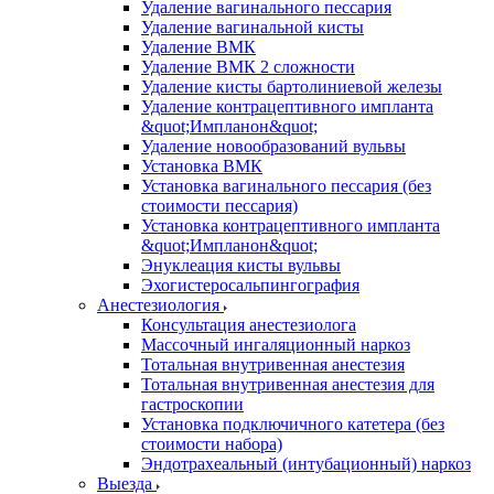
Удаление вагинального пессария
Удаление вагинальной кисты
Удаление ВМК
Удаление ВМК 2 сложности
Удаление кисты бартолиниевой железы
Удаление контрацептивного импланта
&quot;Импланон&quot;
Удаление новообразований вульвы
Установка ВМК
Установка вагинального пессария (без
стоимости пессария)
Установка контрацептивного импланта
&quot;Импланон&quot;
Энуклеация кисты вульвы
Эхогистеросальпингография
Анестезиология
Консультация анестезиолога
Массочный ингаляционный наркоз
Тотальная внутривенная анестезия
Тотальная внутривенная анестезия для
гастроскопии
Установка подключичного катетера (без
стоимости набора)
Эндотрахеальный (интубационный) наркоз
Выезда