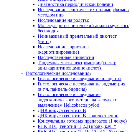
Диагностика периодической болезни
Исследование генетических полиморфизмов
методом пцр
Исследование на родство
Молекулярно-генетический анализ мужского
бесплодия
Неинвазивный пренатальный днк-тест
(нипт)
Исследование кариотипа
(кариотипирование)
Наследственные эпилепсии
Тандемная масс-спектрометрия(спектр
ацилкарнитинов,аминокислот)
Гистологические исследования
Гистологическое исследование плаценты
Гистологическое исследование эндометрия
(в т.ч. пайпель-биопсия)
Гистологическое исследование
эндоскопического материала желудка с
выявлением Helicobacter pylori
ДНК вируса гепатита B
ДНК вируса гепатита B, количественно
Консультация готовых препаратов (1 локус)
РНК ВГC, генотип (1,2,3) кровь, кач. *
РНК ВГC, генотип (1a,1b,2,3a,4,5a,6) кровь,