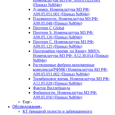
Номенклатура МЗ РФ: A09.05.029.001
(Приказ №804н)
Д-димер. Номенклатура МЗ РФ:
A09.05.051.001 (Приказ №804н)
Плазминоген. Номенклатура МЗ РФ:
A09.05.048 (Приказ №804н)
Протеин C Global
Протеин S. Номенклатура МЗ РФ:
A09.05.126 (Приказ №804н)
Протеин С. Номенклатура МЗ РФ:
A09.05.125 (Приказ №804н)
Протромбин (время, по Квику, МНО).
Номенклатура МЗ РФ: A12.30.014 (Приказ
№804н)
Растворимые фибрин-мономерные
комплексы(РФМК) Номенклатура МЗ РФ:
A09.05.051.002 (Приказ №804н)
Тромбиновое время. Номенклатура МЗ РФ:
A12.05.028 (Приказ №804н)
Фактор Виллебранда
Фибриноген. Номенклатура МЗ РФ:
A09.05.050 (Приказ №804н)
Еще
Обследования
КТ брюшной полости и забрюшинного