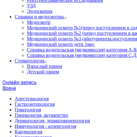
Рентгенографические исследования
УЗД
Эндоскопия
Справки и медосмотры
Медосмотр
Медицинский осмотр №1(перед поступлением в сад
Медицинский осмотр №2 (перед поступлением в шк
Медицинский осмотр №3 (абитуриенты.поступлени
Медицинский осмотр дети 1мес
Справка водительская (медкомиссия) категория А,
Справка водительская (медкомиссия) категория С,Д
Стоматология
Взрослый прием
Детский прием
Онлайн-запись
Врачи
Анестезиология
Гастроэнтерология
Гематология
Гинекология, акушерство
Дерматология, дерматовенерология
Иммунология - аллергология
Кардиология