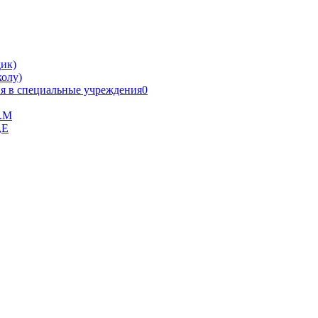
ик)
олу)
я в специальные учреждения0
В.М
,Е