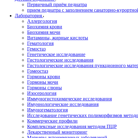
Первичный приём педиатра
прием педиатра с заполнением санаторно-курортно
Лаборатория
Аллергология
Биохимия крови
Биохимия мочи
Витамины, жирные кислоты
Гематология
Гемостаз
Генетическое исследование
Гистологические исследования
Гистологические исследования пункционного мате
Гомеостаз
Гормоны крови
Гормоны мочи
Гормоны слюны
Изосерология
Иммуногистохимические исследования
Имуннологические исследования
Имуногематология
Исследование генетических полиморфизмов метод
Коммерческие профили
Комплексные исследования методом ПЦР
Лекарственный мониторинг
Маркеры аутоиммунных заболеваний