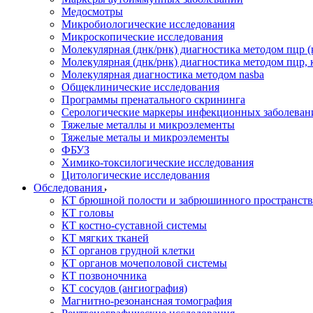
Медосмотры
Микробиологические исследования
Микроскопические исследования
Молекулярная (днк/рнк) диагностика методом пцр (
Молекулярная (днк/рнк) диагностика методом пцр, 
Молекулярная диагностика методом nasba
Общеклинические исследования
Программы пренатального скрининга
Серологические маркеры инфекционных заболеван
Тяжелые металлы и микроэлементы
Тяжелые металы и микроэлементы
ФБУЗ
Химико-токсилогические исследования
Цитологические исследования
Обследования
КТ брюшной полости и забрюшинного пространств
КТ головы
КТ костно-суставной системы
КТ мягких тканей
КТ органов грудной клетки
КТ органов мочеполовой системы
КТ позвоночника
КТ сосудов (ангиография)
Магнитно-резонансная томография