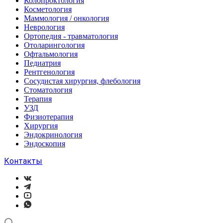
Колопроктология
Косметология
Маммология / онкология
Неврология
Ортопедия - травматология
Отоларингология
Офтальмология
Педиатрия
Рентгенология
Сосудистая хирургия, флебология
Стоматология
Терапия
УЗД
Физиотерапия
Хирургия
Эндокринология
Эндоскопия
Контакты