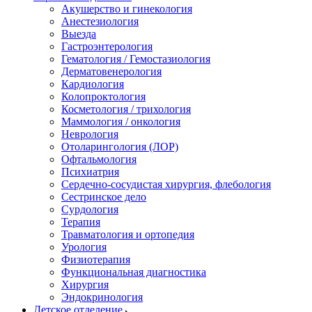
Акушерство и гинекология
Анестезиология
Выезда
Гастроэнтерология
Гематология / Гемостазиология
Дерматовенерология
Кардиология
Колопроктология
Косметология / трихология
Маммология / онкология
Неврология
Отоларингология (ЛОР)
Офтальмология
Психиатрия
Сердечно-сосудистая хирургия, флебология
Сестринское дело
Сурдология
Терапия
Травматология и ортопедия
Урология
Физиотерапия
Функциональная диагностика
Хирургия
Эндокринология
Детское отделение