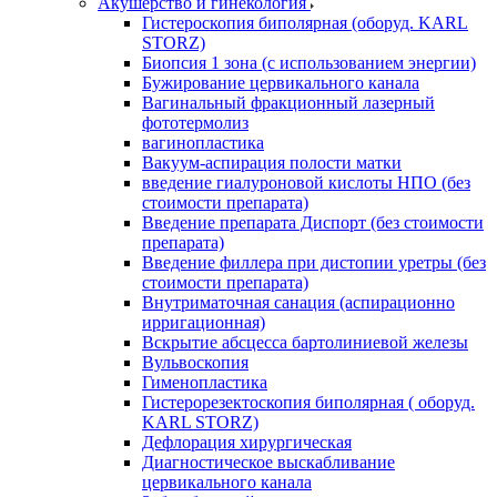
Акушерство и гинекология
Гистероскопия биполярная (оборуд. KARL
STORZ)
Биопсия 1 зона (с использованием энергии)
Бужирование цервикального канала
Вагинальный фракционный лазерный
фототермолиз
вагинопластика
Вакуум-аспирация полости матки
введение гиалуроновой кислоты НПО (без
стоимости препарата)
Введение препарата Диспорт (без стоимости
препарата)
Введение филлера при дистопии уретры (без
стоимости препарата)
Внутриматочная санация (аспирационно
ирригационная)
Вскрытие абсцесса бартолиниевой железы
Вульвоскопия
Гименопластика
Гистерорезектоскопия биполярная ( оборуд.
KARL STORZ)
Дефлорация хирургическая
Диагностическое выскабливание
цервикального канала