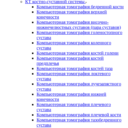
КТ костно-суставной системы
Компьютерная томография бедренной кости
Компьютерная томография верхней
конечности
Компьютерная томография височно-
нижнечелюстных суставов (пара суставов)
Компьютерная томография голеностопного
сустава
Компьютерная томография коленного
сустава
Компьютерная томография костей голени
Компьютерная томография костей
предплечья
Компьютерная томография костей таза
Компьютерная томография локтевого
сустава
Компьютерная томография лучезапястного
сустава
Компьютерная томография нижней
конечности
Компьютерная томография плечевого
сустава
Компьютерная томография плечевой кости
Компьютерная томография тазобедренного
сустава