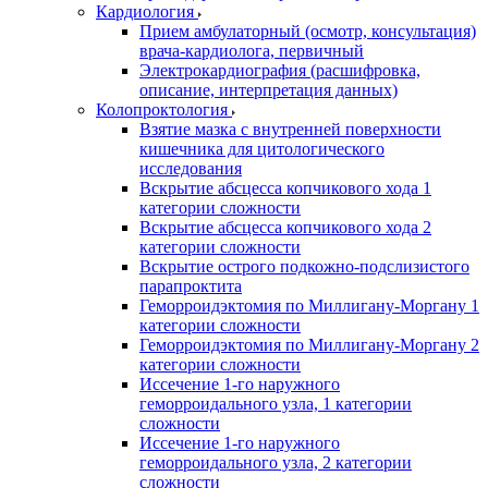
Кардиология
Прием амбулаторный (осмотр, консультация)
врача-кардиолога, первичный
Электрокардиография (расшифровка,
описание, интерпретация данных)
Колопроктология
Взятие мазка с внутренней поверхности
кишечника для цитологического
исследования
Вскрытие абсцесса копчикового хода 1
категории сложности
Вскрытие абсцесса копчикового хода 2
категории сложности
Вскрытие острого подкожно-подслизистого
парапроктита
Геморроидэктомия по Миллигану-Моргану 1
категории сложности
Геморроидэктомия по Миллигану-Моргану 2
категории сложности
Иссечение 1-го наружного
геморроидального узла, 1 категории
сложности
Иссечение 1-го наружного
геморроидального узла, 2 категории
сложности