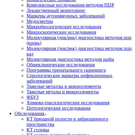
Комплексные исследования методом ПЦР
Лекарственный мониторинг
Маркеры аутоиммунных заболеваний
Медосмотры
Микробиологические исследования
Микроскопические исследования
Молекулярная (днк/рнк) диагностика методом пцр
(кровь)
Молекулярная (днк/рнк) диагностика методом пцр,
кал
Молекулярная диагностика методом nasba
Общеклинические исследования
Программы пренатального скрининга
Серологические маркеры инфекционных
заболеваний
Тяжелые металлы и микроэлементы
Тяжелые металы и микроэлементы
ФБУЗ
Химико-токсилогические исследования
Цитологические исследования
Обследования
КТ брюшной полости и забрюшинного
пространства
КТ головы