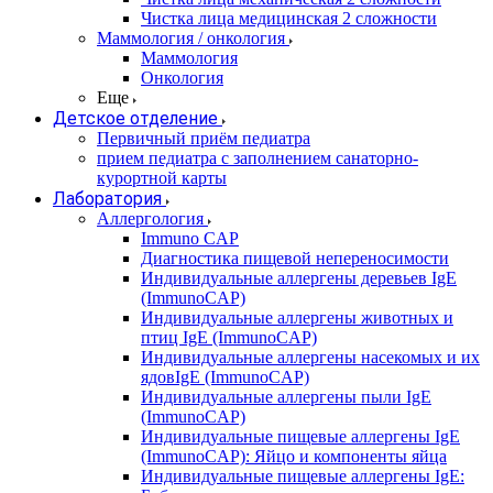
Чистка лица медицинская 2 сложности
Маммология / онкология
Маммология
Онкология
Еще
Детское отделение
Первичный приём педиатра
прием педиатра с заполнением санаторно-
курортной карты
Лаборатория
Аллергология
Immuno CAP
Диагностика пищевой непереносимости
Индивидуальные аллергены деревьев IgE
(ImmunoCAP)
Индивидуальные аллергены животных и
птиц IgE (ImmunoCAP)
Индивидуальные аллергены насекомых и их
ядовIgE (ImmunoCAP)
Индивидуальные аллергены пыли IgE
(ImmunoCAP)
Индивидуальные пищевые аллергены IgE
(ImmunoCAP): Яйцо и компоненты яйца
Индивидуальные пищевые аллергены IgE: