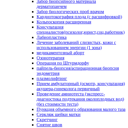
Забор биопсийного материала
дерматопанчем
Забор биологических проб врачом
Кардиотокография плода (с расшифровкой)
Кольпоскопия расширенная
Консультация
специалистов(психолог,юрист,соц.работник)
Лабиопластика
Лечение заболеваний слизистых, кожи с
использованием энергии (1 зона)
медикаментозный аборт
Озонотерапия
Операция по Штурмдорфу
пайпель-биопсия/аспирационная биопсия
эндометрия
плазмолифтинг
Прием амбулаторный (осмотр, консультация)
акушера-гинеколога первичный
Проведение амниотеста (экспресс-
диагностика подтекания околоплодных вод)
(без стоимости теста)
Пункция объемного образования малого таза
Серкляж шейки матки
Скретчинг
Снятие швов