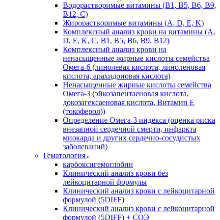
Водорастворимые витамины (B1, B5, B6, В9,
В12, С)
Жирорастворимые витамины (A, D, E, K)
Комплексный анализ крови на витамины (A,
D, E, K, C, B1, B5, B6, В9, B12)
Комплексный анализ крови на
ненасыщенные жирные кислоты семейства
Омега-6 (линолевая кислота, линоленовая
кислота, арахидоновая кислота)
Ненасыщенные жирные кислоты семейства
Омега-3 (эйкозапентаеновая кислота,
докозагексаеновая кислота, Витамин E
(токоферол))
Определение Омега-3 индекса (оценка риска
внезапной сердечной смерти, инфаркта
миокарда и других сердечно-сосудистых
заболеваний)
Гематология
карбоксигемоглобин
Клинический анализ крови без
лейкоцитарной формулы
Клинический анализ крови с лейкоцитарной
формулой (5DIFF)
Клинический анализ крови с лейкоцитарной
формулой (5DIFF) + СОЭ