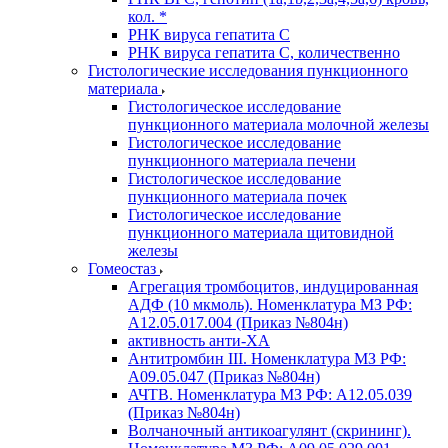
кол. *
РНК вируса гепатита C
РНК вируса гепатита C, количественно
Гистологические исследования пункционного
материала
Гистологическое исследование
пункционного материала молочной железы
Гистологическое исследование
пункционного материала печени
Гистологическое исследование
пункционного материала почек
Гистологическое исследование
пункционного материала щитовидной
железы
Гомеостаз
Агрегация тромбоцитов, индуцированная
АДФ (10 мкмоль). Номенклатура МЗ РФ:
A12.05.017.004 (Приказ №804н)
активность анти-ХА
Антитромбин III. Номенклатура МЗ РФ:
A09.05.047 (Приказ №804н)
АЧТВ. Номенклатура МЗ РФ: A12.05.039
(Приказ №804н)
Волчаночный антикоагулянт (скрининг).