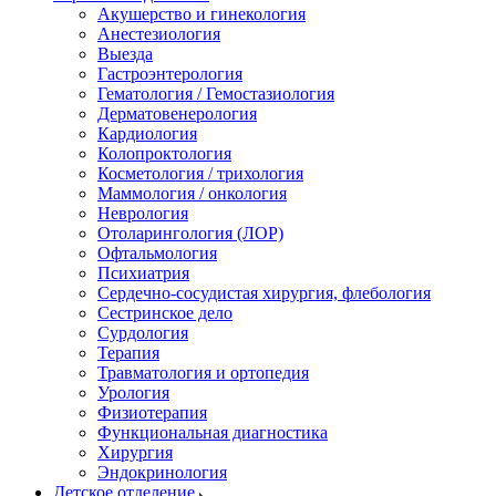
Акушерство и гинекология
Анестезиология
Выезда
Гастроэнтерология
Гематология / Гемостазиология
Дерматовенерология
Кардиология
Колопроктология
Косметология / трихология
Маммология / онкология
Неврология
Отоларингология (ЛОР)
Офтальмология
Психиатрия
Сердечно-сосудистая хирургия, флебология
Сестринское дело
Сурдология
Терапия
Травматология и ортопедия
Урология
Физиотерапия
Функциональная диагностика
Хирургия
Эндокринология
Детское отделение