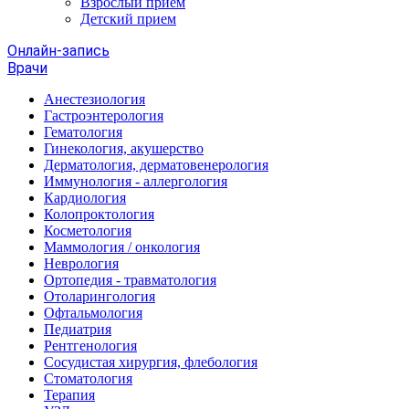
Взрослый прием
Детский прием
Онлайн-запись
Врачи
Анестезиология
Гастроэнтерология
Гематология
Гинекология, акушерство
Дерматология, дерматовенерология
Иммунология - аллергология
Кардиология
Колопроктология
Косметология
Маммология / онкология
Неврология
Ортопедия - травматология
Отоларингология
Офтальмология
Педиатрия
Рентгенология
Сосудистая хирургия, флебология
Стоматология
Терапия