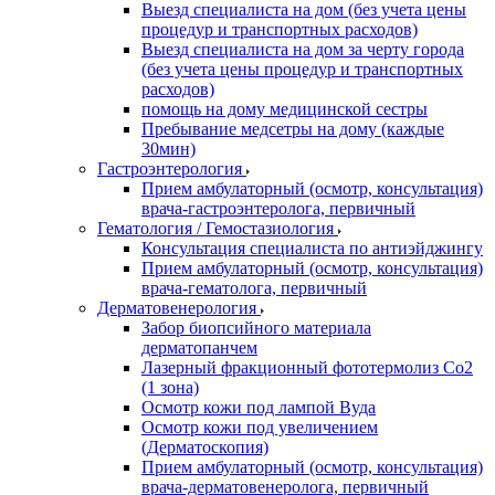
Выезд специалиста на дом (без учета цены
процедур и транспортных расходов)
Выезд специалиста на дом за черту города
(без учета цены процедур и транспортных
расходов)
помощь на дому медицинской сестры
Пребывание медсетры на дому (каждые
30мин)
Гастроэнтерология
Прием амбулаторный (осмотр, консультация)
врача-гастроэнтеролога, первичный
Гематология / Гемостазиология
Консультация специалиста по антиэйджингу
Прием амбулаторный (осмотр, консультация)
врача-гематолога, первичный
Дерматовенерология
Забор биопсийного материала
дерматопанчем
Лазерный фракционный фототермолиз Со2
(1 зона)
Осмотр кожи под лампой Вуда
Осмотр кожи под увеличением
(Дерматоскопия)
Прием амбулаторный (осмотр, консультация)
врача-дерматовенеролога, первичный