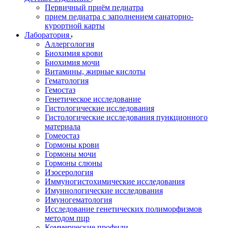
Первичный приём педиатра
прием педиатра с заполнением санаторно-
курортной карты
Лаборатория
Аллергология
Биохимия крови
Биохимия мочи
Витамины, жирные кислоты
Гематология
Гемостаз
Генетическое исследование
Гистологические исследования
Гистологические исследования пункционного
материала
Гомеостаз
Гормоны крови
Гормоны мочи
Гормоны слюны
Изосерология
Иммуногистохимические исследования
Имуннологические исследования
Имуногематология
Исследование генетических полиморфизмов
методом пцр
Коммерческие профили