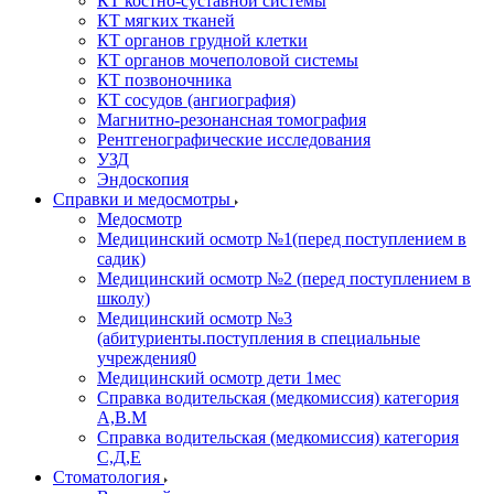
КТ костно-суставной системы
КТ мягких тканей
КТ органов грудной клетки
КТ органов мочеполовой системы
КТ позвоночника
КТ сосудов (ангиография)
Магнитно-резонансная томография
Рентгенографические исследования
УЗД
Эндоскопия
Справки и медосмотры
Медосмотр
Медицинский осмотр №1(перед поступлением в
садик)
Медицинский осмотр №2 (перед поступлением в
школу)
Медицинский осмотр №3
(абитуриенты.поступления в специальные
учреждения0
Медицинский осмотр дети 1мес
Справка водительская (медкомиссия) категория
А,В.М
Справка водительская (медкомиссия) категория
С,Д,Е
Стоматология