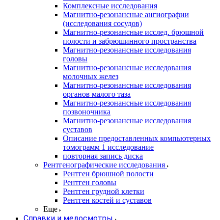
Комплексные исследования
Магнитно-резонансные ангиографии
(исследования сосудов)
Магнитно-резонансные исслед. брюшной
полости и забрюшинного пространства
Магнитно-резонансные исследования
головы
Магнитно-резонансные исследования
молочных желез
Магнитно-резонансные исследования
органов малого таза
Магнитно-резонансные исследования
позвоночника
Магнитно-резонансные исследования
суставов
Описание предоставленных компьютерных
томограмм 1 исследование
повторная запись диска
Рентгенографические исследования
Рентген брюшной полости
Рентген головы
Рентген грудной клетки
Рентген костей и суставов
Еще
Справки и медосмотры