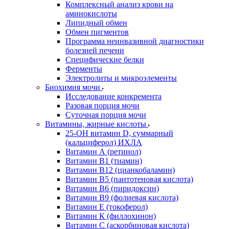
Комплексный анализ крови на
аминокислоты
Липидный обмен
Обмен пигментов
Программа неинвазивной диагностики
болезней печени
Специфические белки
Ферменты
Электролиты и микроэлементы
Биохимия мочи
Исследование конкремента
Разовая порция мочи
Суточная порция мочи
Витамины, жирные кислоты
25-OH витамин D, суммарный
(кальциферол) ИХЛА
Витамин А (ретинол)
Витамин В1 (тиамин)
Витамин В12 (цианкобаламин)
Витамин В5 (пантотеновая кислота)
Витамин В6 (пиридоксин)
Витамин В9 (фолиевая кислота)
Витамин Е (токоферол)
Витамин К (филлохинон)
Витамин С (аскорбиновая кислота)