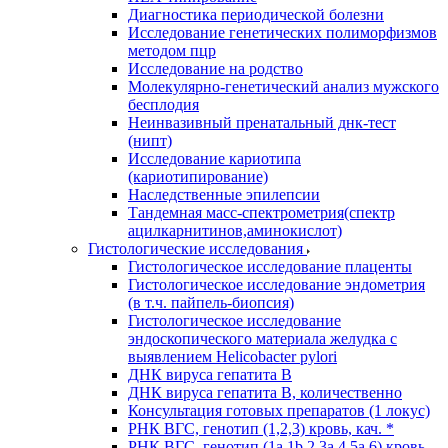
Диагностика периодической болезни
Исследование генетических полиморфизмов
методом пцр
Исследование на родство
Молекулярно-генетический анализ мужского
бесплодия
Неинвазивный пренатальный днк-тест
(нипт)
Исследование кариотипа
(кариотипирование)
Наследственные эпилепсии
Тандемная масс-спектрометрия(спектр
ацилкарнитинов,аминокислот)
Гистологические исследования
Гистологическое исследование плаценты
Гистологическое исследование эндометрия
(в т.ч. пайпель-биопсия)
Гистологическое исследование
эндоскопического материала желудка с
выявлением Helicobacter pylori
ДНК вируса гепатита B
ДНК вируса гепатита B, количественно
Консультация готовых препаратов (1 локус)
РНК ВГC, генотип (1,2,3) кровь, кач. *
РНК ВГC, генотип (1a,1b,2,3a,4,5a,6) кровь,