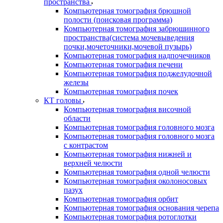
пространства
Компьютерная томография брюшной
полости (поисковая программа)
Компьютерная томография забрюшинного
пространства(система мочевыведения
почки,мочеточники,мочевой пузырь)
Компьютерная томография надпочечников
Компьютерная томография печени
Компьютерная томография поджелудочной
железы
Компьютерная томография почек
КТ головы
Компьютерная томография височной
области
Компьютерная томография головного мозга
Компьютерная томография головного мозга
с контрастом
Компьютерная томография нижней и
верхней челюсти
Компьютерная томография одной челюсти
Компьютерная томография околоносовых
пазух
Компьютерная томография орбит
Компьютерная томография основания черепа
Компьютерная томография ротоглотки