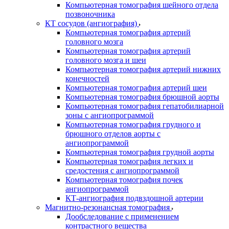
Компьютерная томография шейного отдела
позвоночника
КТ сосудов (ангиография)
Компьютерная томография артерий
головного мозга
Компьютерная томография артерий
головного мозга и шеи
Компьютерная томография артерий нижних
конечностей
Компьютерная томография артерий шеи
Компьютерная томография брюшной аорты
Компьютерная томография гепатобилиарной
зоны с ангиопрограммой
Компьютерная томография грудного и
брюшного отделов аорты с
ангиопрограммой
Компьютерная томография грудной аорты
Компьютерная томография легких и
средостения с ангиопрограммой
Компьютерная томография почек
ангиопрограммой
КТ-ангиография подвздошной артерии
Магнитно-резонансная томография
Дообследование с применением
контрастного вещества