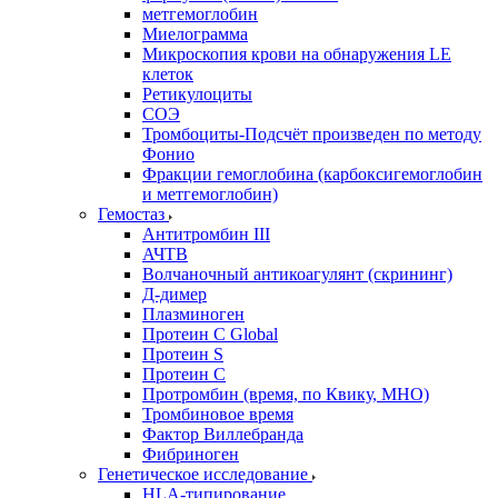
метгемоглобин
Миелограмма
Микроскопия крови на обнаружения LE
клеток
Ретикулоциты
СОЭ
Тромбоциты-Подсчёт произведен по методу
Фонио
Фракции гемоглобина (карбоксигемоглобин
и метгемоглобин)
Гемостаз
Антитромбин III
АЧТВ
Волчаночный антикоагулянт (скрининг)
Д-димер
Плазминоген
Протеин C Global
Протеин S
Протеин С
Протромбин (время, по Квику, МНО)
Тромбиновое время
Фактор Виллебранда
Фибриноген
Генетическое исследование
HLA-типирование