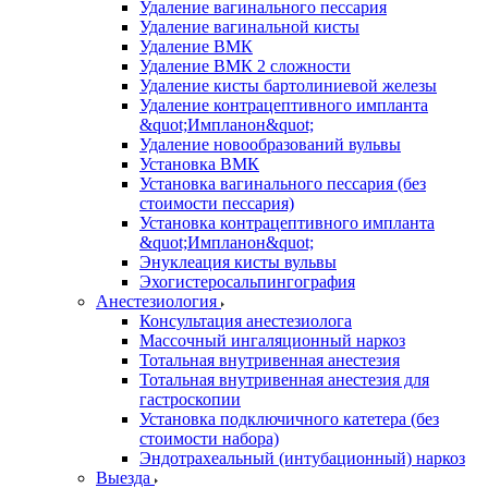
Удаление вагинального пессария
Удаление вагинальной кисты
Удаление ВМК
Удаление ВМК 2 сложности
Удаление кисты бартолиниевой железы
Удаление контрацептивного импланта
&quot;Импланон&quot;
Удаление новообразований вульвы
Установка ВМК
Установка вагинального пессария (без
стоимости пессария)
Установка контрацептивного импланта
&quot;Импланон&quot;
Энуклеация кисты вульвы
Эхогистеросальпингография
Анестезиология
Консультация анестезиолога
Массочный ингаляционный наркоз
Тотальная внутривенная анестезия
Тотальная внутривенная анестезия для
гастроскопии
Установка подключичного катетера (без
стоимости набора)
Эндотрахеальный (интубационный) наркоз
Выезда