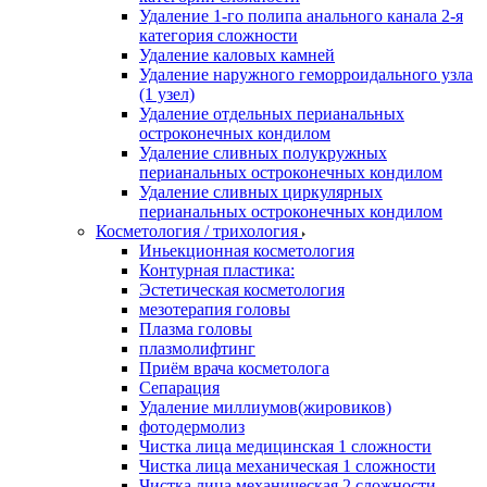
Удаление 1-го полипа анального канала 2-я
категория сложности
Удаление каловых камней
Удаление наружного геморроидального узла
(1 узел)
Удаление отдельных перианальных
остроконечных кондилом
Удаление сливных полукружных
перианальных остроконечных кондилом
Удаление сливных циркулярных
перианальных остроконечных кондилом
Косметология / трихология
Иньекционная косметология
Контурная пластика:
Эстетическая косметология
мезотерапия головы
Плазма головы
плазмолифтинг
Приём врача косметолога
Сепарация
Удаление миллиумов(жировиков)
фотодермолиз
Чистка лица медицинская 1 сложности
Чистка лица механическая 1 сложности
Чистка лица механическая 2 сложности