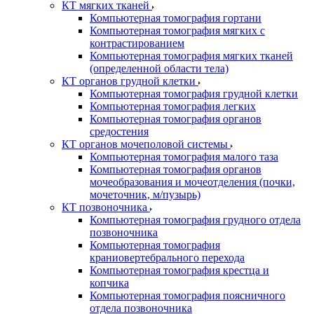
КТ мягких тканей
Компьютерная томография гортани
Компьютерная томография мягких с
контрастированием
Компьютерная томография мягких тканей
(определенной области тела)
КТ органов грудной клетки
Компьютерная томография грудной клетки
Компьютерная томография легких
Компьютерная томография органов
средостения
КТ органов мочеполовой системы
Компьютерная томография малого таза
Компьютерная томография органов
мочеобразования и мочеотделения (почки,
мочеточник, м/пузырь)
КТ позвоночника
Компьютерная томография грудного отдела
позвоночника
Компьютерная томография
краниовертебрального перехода
Компьютерная томография крестца и
копчика
Компьютерная томография поясничного
отдела позвоночника