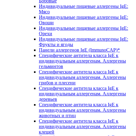
Бобовые
Индивидуальные пищевые аллергены IgE:
Мясо
Индивидуальные пищевые аллергены IgE:
Овощи
Индивидуальные пищевые аллергены IgE:
Орехи
Индивидуальные пищевые аллергены IgE:
Фрукты и ягоды
Панели аллергенов IgE (ImmunoCAP)*
Специфические антитела класса IgE к
индивидуальным аллергенам. Аллергены
гельминтов
Специфические антитела класса IgE к
индивидуальным аллергенам. Аллергены
грибов и плесени
Специфические антитела класса IgE к
индивидуальным аллергенам. Аллергены
деревьев
Специфические антитела класса IgE к
индивидуальным аллергенам. Аллергены
животных и птиц
Специфические антитела класса IgE к
индивидуальным аллергенам. Аллергены
клещей