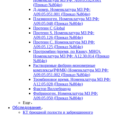
Номенклатура МЗ РФ: A09.05.029.001
(Приказ №804н)
Д-димер. Номенклатура МЗ РФ:
A09.05.051.001 (Приказ №804н)
Плазминоген. Номенклатура МЗ РФ:
A09.05.048 (Приказ №804н)
Протеин C Global
Протеин S. Номенклатура МЗ РФ:
A09.05.126 (Приказ №804н)
Протеин С. Номенклатура МЗ РФ:
A09.05.125 (Приказ №804н)
Протромбин (время, по Квику, МНО).
Номенклатура МЗ РФ: A12.30.014 (Приказ
№804н)
Растворимые фибрин-мономерные
комплексы(РФМК) Номенклатура МЗ РФ:
A09.05.051.002 (Приказ №804н)
Тромбиновое время. Номенклатура МЗ РФ:
A12.05.028 (Приказ №804н)
Фактор Виллебранда
Фибриноген. Номенклатура МЗ РФ:
A09.05.050 (Приказ №804н)
Еще
Обследования
КТ брюшной полости и забрюшинного