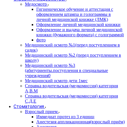
Медосмотр
Гигиеническое обучение и аттестация с
оформлением штампа и голограммы в
личной медицинской книжке (ЛМК)
Оформление личной медицинской книжки
Оформление и выдача личной медицинской
книжки (бумажного формата) с голограммой
фото
Медицинский осмотр №1(перед поступлением в
садик)
Медицинский осмотр №2 (перед поступлением в
школу)
Медицинский осмотр №3
(абитуриенты.поступления в специальные
учреждения0
Медицинский осмотр дети 1мес
Справка водительская (медкомиссия) категория
А,В.М
Справка водительская (медкомиссия) категория
С,Д,Е
Стоматология
Взрослый прием
Иммедиат протез из 3 единиц
Анестезия аппликационная(взрослый приём)
Анестезия