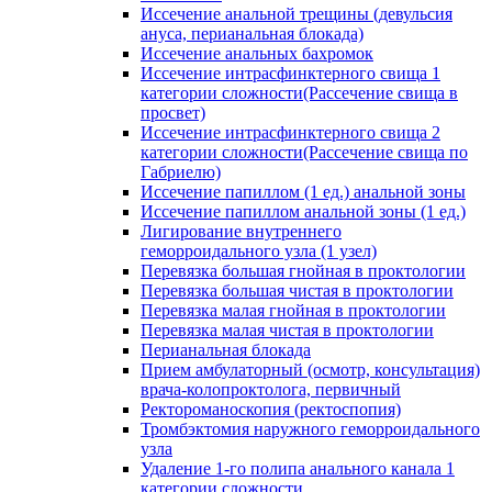
Иссечение анальной трещины (девульсия
ануса, перианальная блокада)
Иссечение анальных бахромок
Иссечение интрасфинктерного свища 1
категории сложности(Рассечение свища в
просвет)
Иссечение интрасфинктерного свища 2
категории сложности(Рассечение свища по
Габриелю)
Иссечение папиллом (1 ед.) анальной зоны
Иссечение папиллом анальной зоны (1 ед.)
Лигирование внутреннего
геморроидального узла (1 узел)
Перевязка большая гнойная в проктологии
Перевязка большая чистая в проктологии
Перевязка малая гнойная в проктологии
Перевязка малая чистая в проктологии
Перианальная блокада
Прием амбулаторный (осмотр, консультация)
врача-колопроктолога, первичный
Ректороманоскопия (ректоспопия)
Тромбэктомия наружного геморроидального
узла
Удаление 1-го полипа анального канала 1
категории сложности