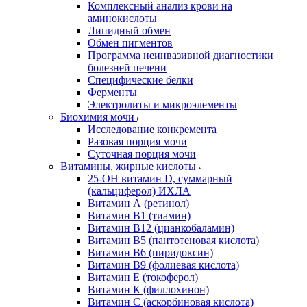
Комплексный анализ крови на
аминокислоты
Липидный обмен
Обмен пигментов
Программа неинвазивной диагностики
болезней печени
Специфические белки
Ферменты
Электролиты и микроэлементы
Биохимия мочи
Исследование конкремента
Разовая порция мочи
Суточная порция мочи
Витамины, жирные кислоты
25-OH витамин D, суммарный
(кальциферол) ИХЛА
Витамин А (ретинол)
Витамин В1 (тиамин)
Витамин В12 (цианкобаламин)
Витамин В5 (пантотеновая кислота)
Витамин В6 (пиридоксин)
Витамин В9 (фолиевая кислота)
Витамин Е (токоферол)
Витамин К (филлохинон)
Витамин С (аскорбиновая кислота)