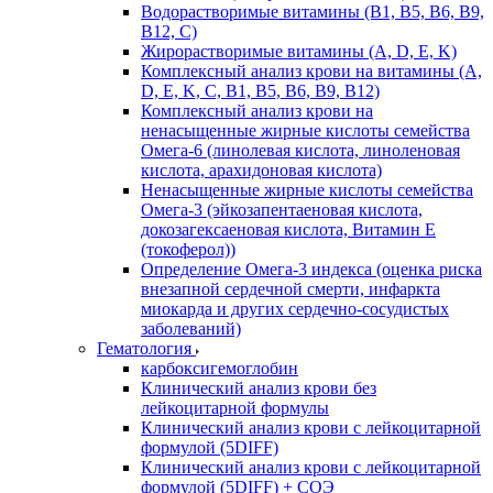
Водорастворимые витамины (B1, B5, B6, В9,
В12, С)
Жирорастворимые витамины (A, D, E, K)
Комплексный анализ крови на витамины (A,
D, E, K, C, B1, B5, B6, В9, B12)
Комплексный анализ крови на
ненасыщенные жирные кислоты семейства
Омега-6 (линолевая кислота, линоленовая
кислота, арахидоновая кислота)
Ненасыщенные жирные кислоты семейства
Омега-3 (эйкозапентаеновая кислота,
докозагексаеновая кислота, Витамин E
(токоферол))
Определение Омега-3 индекса (оценка риска
внезапной сердечной смерти, инфаркта
миокарда и других сердечно-сосудистых
заболеваний)
Гематология
карбоксигемоглобин
Клинический анализ крови без
лейкоцитарной формулы
Клинический анализ крови с лейкоцитарной
формулой (5DIFF)
Клинический анализ крови с лейкоцитарной
формулой (5DIFF) + СОЭ