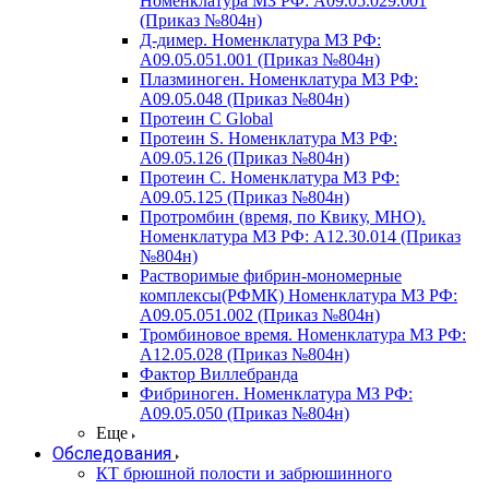
Номенклатура МЗ РФ: A09.05.029.001
(Приказ №804н)
Д-димер. Номенклатура МЗ РФ:
A09.05.051.001 (Приказ №804н)
Плазминоген. Номенклатура МЗ РФ:
A09.05.048 (Приказ №804н)
Протеин C Global
Протеин S. Номенклатура МЗ РФ:
A09.05.126 (Приказ №804н)
Протеин С. Номенклатура МЗ РФ:
A09.05.125 (Приказ №804н)
Протромбин (время, по Квику, МНО).
Номенклатура МЗ РФ: A12.30.014 (Приказ
№804н)
Растворимые фибрин-мономерные
комплексы(РФМК) Номенклатура МЗ РФ:
A09.05.051.002 (Приказ №804н)
Тромбиновое время. Номенклатура МЗ РФ:
A12.05.028 (Приказ №804н)
Фактор Виллебранда
Фибриноген. Номенклатура МЗ РФ:
A09.05.050 (Приказ №804н)
Еще
Обследования
КТ брюшной полости и забрюшинного