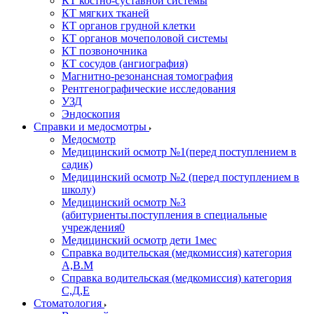
КТ костно-суставной системы
КТ мягких тканей
КТ органов грудной клетки
КТ органов мочеполовой системы
КТ позвоночника
КТ сосудов (ангиография)
Магнитно-резонансная томография
Рентгенографические исследования
УЗД
Эндоскопия
Справки и медосмотры
Медосмотр
Медицинский осмотр №1(перед поступлением в
садик)
Медицинский осмотр №2 (перед поступлением в
школу)
Медицинский осмотр №3
(абитуриенты.поступления в специальные
учреждения0
Медицинский осмотр дети 1мес
Справка водительская (медкомиссия) категория
А,В.М
Справка водительская (медкомиссия) категория
С,Д,Е
Стоматология