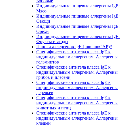
Бобовые
Индивидуальные пищевые аллергены IgE:
Мясо
Индивидуальные пищевые аллергены IgE:
Овощи
Индивидуальные пищевые аллергены IgE:
Орехи
Индивидуальные пищевые аллергены IgE:
Фрукты и ягоды
Панели аллергенов IgE (ImmunoCAP)*
Специфические антитела класса IgE к
индивидуальным аллергенам. Аллергены
гельминтов
Специфические антитела класса IgE к
индивидуальным аллергенам. Аллергены
грибов и плесени
Специфические антитела класса IgE к
индивидуальным аллергенам. Аллергены
деревьев
Специфические антитела класса IgE к
индивидуальным аллергенам. Аллергены
животных и птиц
Специфические антитела класса IgE к
индивидуальным аллергенам. Аллергены
клещей