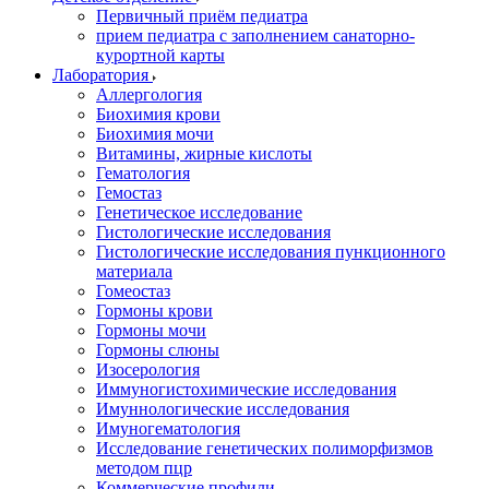
Первичный приём педиатра
прием педиатра с заполнением санаторно-
курортной карты
Лаборатория
Аллергология
Биохимия крови
Биохимия мочи
Витамины, жирные кислоты
Гематология
Гемостаз
Генетическое исследование
Гистологические исследования
Гистологические исследования пункционного
материала
Гомеостаз
Гормоны крови
Гормоны мочи
Гормоны слюны
Изосерология
Иммуногистохимические исследования
Имуннологические исследования
Имуногематология
Исследование генетических полиморфизмов
методом пцр
Коммерческие профили