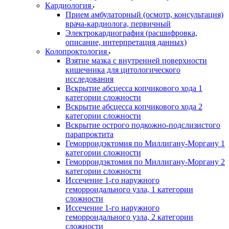
Кардиология
Прием амбулаторный (осмотр, консультация)
врача-кардиолога, первичный
Электрокардиография (расшифровка,
описание, интерпретация данных)
Колопроктология
Взятие мазка с внутренней поверхности
кишечника для цитологического
исследования
Вскрытие абсцесса копчикового хода 1
категории сложности
Вскрытие абсцесса копчикового хода 2
категории сложности
Вскрытие острого подкожно-подслизистого
парапроктита
Геморроидэктомия по Миллигану-Моргану 1
категории сложности
Геморроидэктомия по Миллигану-Моргану 2
категории сложности
Иссечение 1-го наружного
геморроидального узла, 1 категории
сложности
Иссечение 1-го наружного
геморроидального узла, 2 категории
сложности