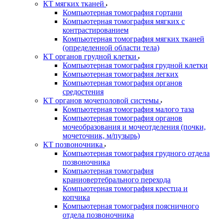
КТ мягких тканей
Компьютерная томография гортани
Компьютерная томография мягких с
контрастированием
Компьютерная томография мягких тканей
(определенной области тела)
КТ органов грудной клетки
Компьютерная томография грудной клетки
Компьютерная томография легких
Компьютерная томография органов
средостения
КТ органов мочеполовой системы
Компьютерная томография малого таза
Компьютерная томография органов
мочеобразования и мочеотделения (почки,
мочеточник, м/пузырь)
КТ позвоночника
Компьютерная томография грудного отдела
позвоночника
Компьютерная томография
краниовертебрального перехода
Компьютерная томография крестца и
копчика
Компьютерная томография поясничного
отдела позвоночника