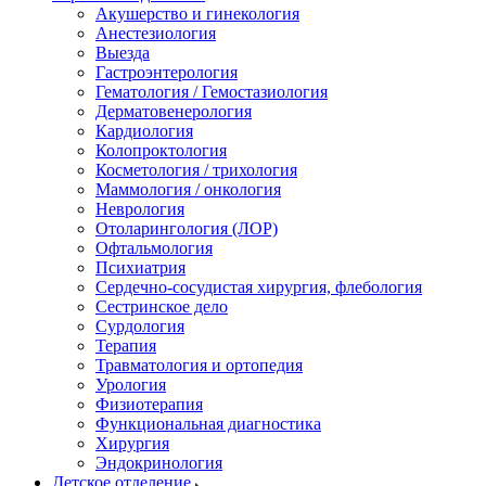
Акушерство и гинекология
Анестезиология
Выезда
Гастроэнтерология
Гематология / Гемостазиология
Дерматовенерология
Кардиология
Колопроктология
Косметология / трихология
Маммология / онкология
Неврология
Отоларингология (ЛОР)
Офтальмология
Психиатрия
Сердечно-сосудистая хирургия, флебология
Сестринское дело
Сурдология
Терапия
Травматология и ортопедия
Урология
Физиотерапия
Функциональная диагностика
Хирургия
Эндокринология
Детское отделение