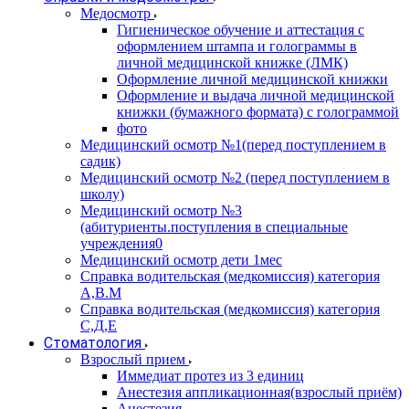
Медосмотр
Гигиеническое обучение и аттестация с
оформлением штампа и голограммы в
личной медицинской книжке (ЛМК)
Оформление личной медицинской книжки
Оформление и выдача личной медицинской
книжки (бумажного формата) с голограммой
фото
Медицинский осмотр №1(перед поступлением в
садик)
Медицинский осмотр №2 (перед поступлением в
школу)
Медицинский осмотр №3
(абитуриенты.поступления в специальные
учреждения0
Медицинский осмотр дети 1мес
Справка водительская (медкомиссия) категория
А,В.М
Справка водительская (медкомиссия) категория
С,Д,Е
Стоматология
Взрослый прием
Иммедиат протез из 3 единиц
Анестезия аппликационная(взрослый приём)
Анестезия