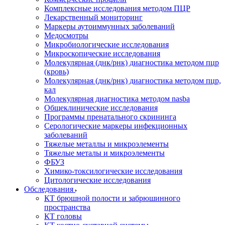
Комплексные исследования методом ПЦР
Лекарственный мониторинг
Маркеры аутоиммунных заболеваний
Медосмотры
Микробиологические исследования
Микроскопические исследования
Молекулярная (днк/рнк) диагностика методом пцр
(кровь)
Молекулярная (днк/рнк) диагностика методом пцр,
кал
Молекулярная диагностика методом nasba
Общеклинические исследования
Программы пренатального скрининга
Серологические маркеры инфекционных
заболеваний
Тяжелые металлы и микроэлементы
Тяжелые металы и микроэлементы
ФБУЗ
Химико-токсилогические исследования
Цитологические исследования
Обследования
КТ брюшной полости и забрюшинного
пространства
КТ головы