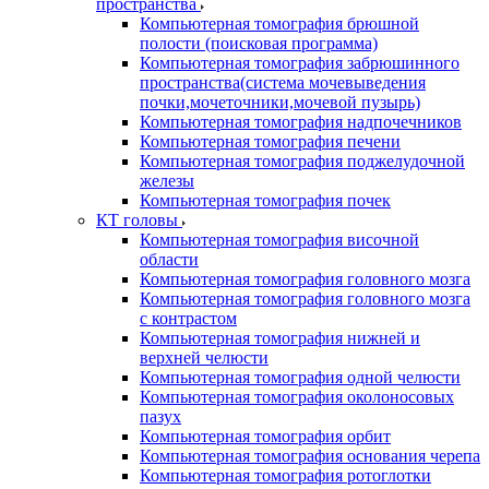
пространства
Компьютерная томография брюшной
полости (поисковая программа)
Компьютерная томография забрюшинного
пространства(система мочевыведения
почки,мочеточники,мочевой пузырь)
Компьютерная томография надпочечников
Компьютерная томография печени
Компьютерная томография поджелудочной
железы
Компьютерная томография почек
КТ головы
Компьютерная томография височной
области
Компьютерная томография головного мозга
Компьютерная томография головного мозга
с контрастом
Компьютерная томография нижней и
верхней челюсти
Компьютерная томография одной челюсти
Компьютерная томография околоносовых
пазух
Компьютерная томография орбит
Компьютерная томография основания черепа
Компьютерная томография ротоглотки