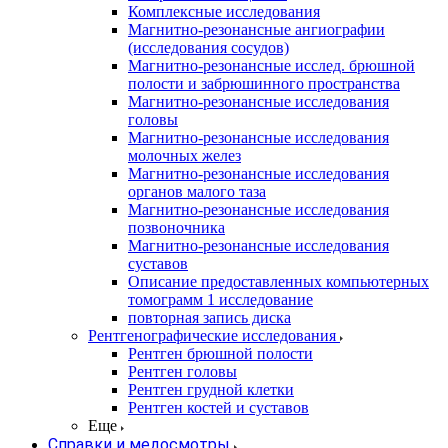
Комплексные исследования
Магнитно-резонансные ангиографии
(исследования сосудов)
Магнитно-резонансные исслед. брюшной
полости и забрюшинного пространства
Магнитно-резонансные исследования
головы
Магнитно-резонансные исследования
молочных желез
Магнитно-резонансные исследования
органов малого таза
Магнитно-резонансные исследования
позвоночника
Магнитно-резонансные исследования
суставов
Описание предоставленных компьютерных
томограмм 1 исследование
повторная запись диска
Рентгенографические исследования
Рентген брюшной полости
Рентген головы
Рентген грудной клетки
Рентген костей и суставов
Еще
Справки и медосмотры