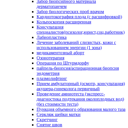
Забор биопсийного материала
дерматопанчем
Забор биологических проб врачом
Кардиотокография плода (с расшифровкой)
Кольпоскопия расширенная
Консультация
специалистов(психолог,юрист,соц.работник)
Лабиопластика
Лечение заболеваний слизистых, кожи с
использованием энергии (1 зона)
медикаментозный аборт
Озонотерапия
Операция по Штурмдорфу
пайпель-биопсия/аспирационная биопсия
эндометрия
плазмолифтинг
Прием амбулаторный (осмотр, консультация)
акушера-гинеколога первичный
Проведение амниотеста (экспресс-
диагностика подтекания околоплодных вод)
(без стоимости теста)
Пункция объемного образования малого таза
Серкляж шейки матки
Скретчинг
Снятие швов