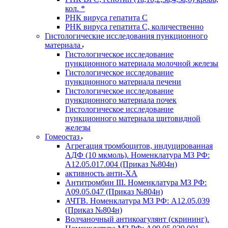
кол. *
РНК вируса гепатита C
РНК вируса гепатита C, количественно
Гистологические исследования пункционного
материала
Гистологическое исследование
пункционного материала молочной железы
Гистологическое исследование
пункционного материала печени
Гистологическое исследование
пункционного материала почек
Гистологическое исследование
пункционного материала щитовидной
железы
Гомеостаз
Агрегация тромбоцитов, индуцированная
АДФ (10 мкмоль). Номенклатура МЗ РФ:
A12.05.017.004 (Приказ №804н)
активность анти-ХА
Антитромбин III. Номенклатура МЗ РФ:
A09.05.047 (Приказ №804н)
АЧТВ. Номенклатура МЗ РФ: A12.05.039
(Приказ №804н)
Волчаночный антикоагулянт (скрининг).