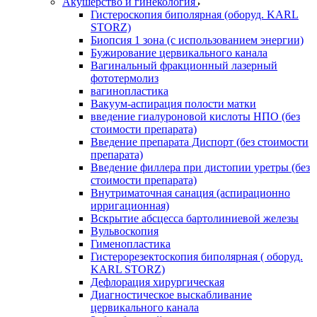
Акушерство и гинекология
Гистероскопия биполярная (оборуд. KARL
STORZ)
Биопсия 1 зона (с использованием энергии)
Бужирование цервикального канала
Вагинальный фракционный лазерный
фототермолиз
вагинопластика
Вакуум-аспирация полости матки
введение гиалуроновой кислоты НПО (без
стоимости препарата)
Введение препарата Диспорт (без стоимости
препарата)
Введение филлера при дистопии уретры (без
стоимости препарата)
Внутриматочная санация (аспирационно
ирригационная)
Вскрытие абсцесса бартолиниевой железы
Вульвоскопия
Гименопластика
Гистерорезектоскопия биполярная ( оборуд.
KARL STORZ)
Дефлорация хирургическая
Диагностическое выскабливание
цервикального канала