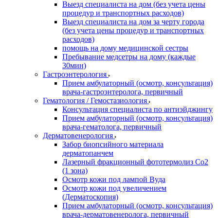
Выезд специалиста на дом (без учета цены
процедур и транспортных расходов)
Выезд специалиста на дом за черту города
(без учета цены процедур и транспортных
расходов)
помощь на дому медицинской сестры
Пребывание медсетры на дому (каждые
30мин)
Гастроэнтерология
Прием амбулаторный (осмотр, консультация)
врача-гастроэнтеролога, первичный
Гематология / Гемостазиология
Консультация специалиста по антиэйджингу
Прием амбулаторный (осмотр, консультация)
врача-гематолога, первичный
Дерматовенерология
Забор биопсийного материала
дерматопанчем
Лазерный фракционный фототермолиз Со2
(1 зона)
Осмотр кожи под лампой Вуда
Осмотр кожи под увеличением
(Дерматоскопия)
Прием амбулаторный (осмотр, консультация)
врача-дерматовенеролога, первичный