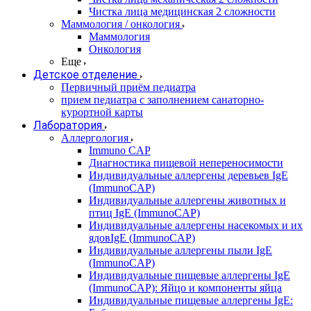
Чистка лица медицинская 2 сложности
Маммология / онкология
Маммология
Онкология
Еще
Детское отделение
Первичный приём педиатра
прием педиатра с заполнением санаторно-
курортной карты
Лаборатория
Аллергология
Immuno CAP
Диагностика пищевой непереносимости
Индивидуальные аллергены деревьев IgE
(ImmunoCAP)
Индивидуальные аллергены животных и
птиц IgE (ImmunoCAP)
Индивидуальные аллергены насекомых и их
ядовIgE (ImmunoCAP)
Индивидуальные аллергены пыли IgE
(ImmunoCAP)
Индивидуальные пищевые аллергены IgE
(ImmunoCAP): Яйцо и компоненты яйца
Индивидуальные пищевые аллергены IgE: