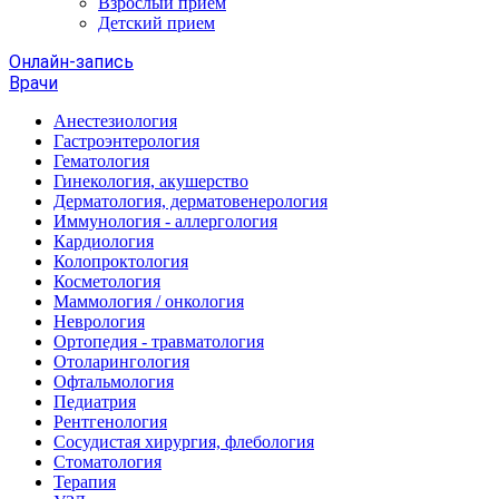
Взрослый прием
Детский прием
Онлайн-запись
Врачи
Анестезиология
Гастроэнтерология
Гематология
Гинекология, акушерство
Дерматология, дерматовенерология
Иммунология - аллергология
Кардиология
Колопроктология
Косметология
Маммология / онкология
Неврология
Ортопедия - травматология
Отоларингология
Офтальмология
Педиатрия
Рентгенология
Сосудистая хирургия, флебология
Стоматология
Терапия