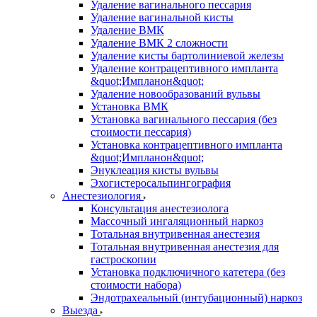
Удаление вагинального пессария
Удаление вагинальной кисты
Удаление ВМК
Удаление ВМК 2 сложности
Удаление кисты бартолиниевой железы
Удаление контрацептивного импланта
&quot;Импланон&quot;
Удаление новообразований вульвы
Установка ВМК
Установка вагинального пессария (без
стоимости пессария)
Установка контрацептивного импланта
&quot;Импланон&quot;
Энуклеация кисты вульвы
Эхогистеросальпингография
Анестезиология
Консультация анестезиолога
Массочный ингаляционный наркоз
Тотальная внутривенная анестезия
Тотальная внутривенная анестезия для
гастроскопии
Установка подключичного катетера (без
стоимости набора)
Эндотрахеальный (интубационный) наркоз
Выезда