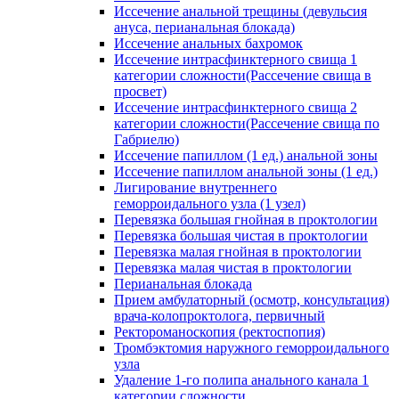
Иссечение анальной трещины (девульсия
ануса, перианальная блокада)
Иссечение анальных бахромок
Иссечение интрасфинктерного свища 1
категории сложности(Рассечение свища в
просвет)
Иссечение интрасфинктерного свища 2
категории сложности(Рассечение свища по
Габриелю)
Иссечение папиллом (1 ед.) анальной зоны
Иссечение папиллом анальной зоны (1 ед.)
Лигирование внутреннего
геморроидального узла (1 узел)
Перевязка большая гнойная в проктологии
Перевязка большая чистая в проктологии
Перевязка малая гнойная в проктологии
Перевязка малая чистая в проктологии
Перианальная блокада
Прием амбулаторный (осмотр, консультация)
врача-колопроктолога, первичный
Ректороманоскопия (ректоспопия)
Тромбэктомия наружного геморроидального
узла
Удаление 1-го полипа анального канала 1
категории сложности