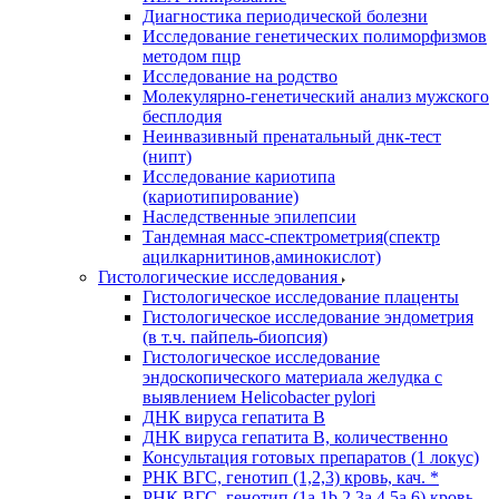
Диагностика периодической болезни
Исследование генетических полиморфизмов
методом пцр
Исследование на родство
Молекулярно-генетический анализ мужского
бесплодия
Неинвазивный пренатальный днк-тест
(нипт)
Исследование кариотипа
(кариотипирование)
Наследственные эпилепсии
Тандемная масс-спектрометрия(спектр
ацилкарнитинов,аминокислот)
Гистологические исследования
Гистологическое исследование плаценты
Гистологическое исследование эндометрия
(в т.ч. пайпель-биопсия)
Гистологическое исследование
эндоскопического материала желудка с
выявлением Helicobacter pylori
ДНК вируса гепатита B
ДНК вируса гепатита B, количественно
Консультация готовых препаратов (1 локус)
РНК ВГC, генотип (1,2,3) кровь, кач. *
РНК ВГC, генотип (1a,1b,2,3a,4,5a,6) кровь,