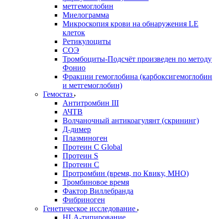
метгемоглобин
Миелограмма
Микроскопия крови на обнаружения LE
клеток
Ретикулоциты
СОЭ
Тромбоциты-Подсчёт произведен по методу
Фонио
Фракции гемоглобина (карбоксигемоглобин
и метгемоглобин)
Гемостаз
Антитромбин III
АЧТВ
Волчаночный антикоагулянт (скрининг)
Д-димер
Плазминоген
Протеин C Global
Протеин S
Протеин С
Протромбин (время, по Квику, МНО)
Тромбиновое время
Фактор Виллебранда
Фибриноген
Генетическое исследование
HLA-типирование