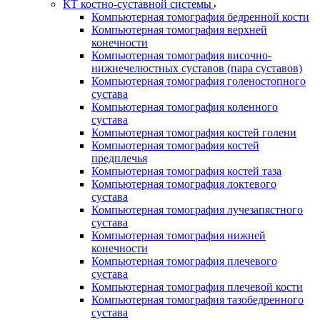
КТ костно-суставной системы
Компьютерная томография бедренной кости
Компьютерная томография верхней
конечности
Компьютерная томография височно-
нижнечелюстных суставов (пара суставов)
Компьютерная томография голеностопного
сустава
Компьютерная томография коленного
сустава
Компьютерная томография костей голени
Компьютерная томография костей
предплечья
Компьютерная томография костей таза
Компьютерная томография локтевого
сустава
Компьютерная томография лучезапястного
сустава
Компьютерная томография нижней
конечности
Компьютерная томография плечевого
сустава
Компьютерная томография плечевой кости
Компьютерная томография тазобедренного
сустава