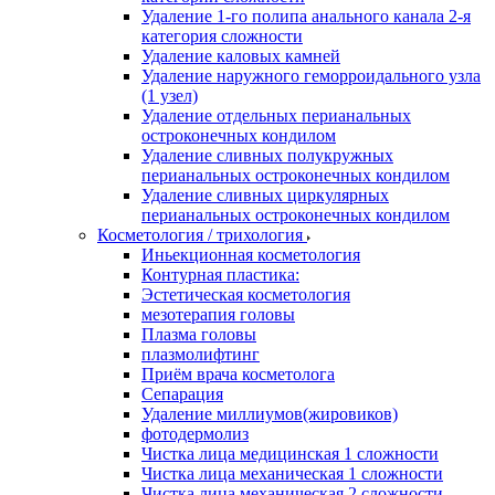
Удаление 1-го полипа анального канала 2-я
категория сложности
Удаление каловых камней
Удаление наружного геморроидального узла
(1 узел)
Удаление отдельных перианальных
остроконечных кондилом
Удаление сливных полукружных
перианальных остроконечных кондилом
Удаление сливных циркулярных
перианальных остроконечных кондилом
Косметология / трихология
Иньекционная косметология
Контурная пластика:
Эстетическая косметология
мезотерапия головы
Плазма головы
плазмолифтинг
Приём врача косметолога
Сепарация
Удаление миллиумов(жировиков)
фотодермолиз
Чистка лица медицинская 1 сложности
Чистка лица механическая 1 сложности
Чистка лица механическая 2 сложности