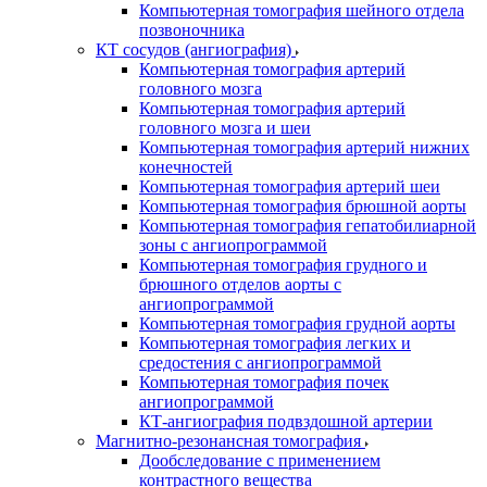
Компьютерная томография шейного отдела
позвоночника
КТ сосудов (ангиография)
Компьютерная томография артерий
головного мозга
Компьютерная томография артерий
головного мозга и шеи
Компьютерная томография артерий нижних
конечностей
Компьютерная томография артерий шеи
Компьютерная томография брюшной аорты
Компьютерная томография гепатобилиарной
зоны с ангиопрограммой
Компьютерная томография грудного и
брюшного отделов аорты с
ангиопрограммой
Компьютерная томография грудной аорты
Компьютерная томография легких и
средостения с ангиопрограммой
Компьютерная томография почек
ангиопрограммой
КТ-ангиография подвздошной артерии
Магнитно-резонансная томография
Дообследование с применением
контрастного вещества