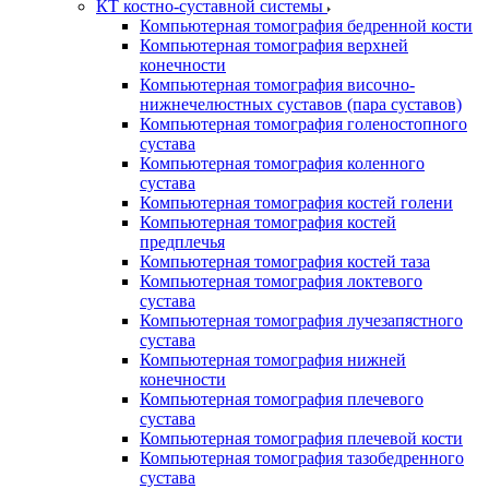
КТ костно-суставной системы
Компьютерная томография бедренной кости
Компьютерная томография верхней
конечности
Компьютерная томография височно-
нижнечелюстных суставов (пара суставов)
Компьютерная томография голеностопного
сустава
Компьютерная томография коленного
сустава
Компьютерная томография костей голени
Компьютерная томография костей
предплечья
Компьютерная томография костей таза
Компьютерная томография локтевого
сустава
Компьютерная томография лучезапястного
сустава
Компьютерная томография нижней
конечности
Компьютерная томография плечевого
сустава
Компьютерная томография плечевой кости
Компьютерная томография тазобедренного
сустава