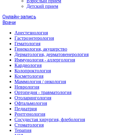
Взрослый прием
Детский прием
Онлайн-запись
Врачи
Анестезиология
Гастроэнтерология
Гематология
Гинекология, акушерство
Дерматология, дерматовенерология
Иммунология - аллергология
Кардиология
Колопроктология
Косметология
Маммология / онкология
Неврология
Ортопедия - травматология
Отоларингология
Офтальмология
Педиатрия
Рентгенология
Сосудистая хирургия, флебология
Стоматология
Терапия