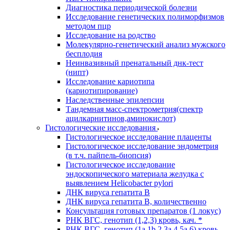
Диагностика периодической болезни
Исследование генетических полиморфизмов
методом пцр
Исследование на родство
Молекулярно-генетический анализ мужского
бесплодия
Неинвазивный пренатальный днк-тест
(нипт)
Исследование кариотипа
(кариотипирование)
Наследственные эпилепсии
Тандемная масс-спектрометрия(спектр
ацилкарнитинов,аминокислот)
Гистологические исследования
Гистологическое исследование плаценты
Гистологическое исследование эндометрия
(в т.ч. пайпель-биопсия)
Гистологическое исследование
эндоскопического материала желудка с
выявлением Helicobacter pylori
ДНК вируса гепатита B
ДНК вируса гепатита B, количественно
Консультация готовых препаратов (1 локус)
РНК ВГC, генотип (1,2,3) кровь, кач. *
РНК ВГC, генотип (1a,1b,2,3a,4,5a,6) кровь,