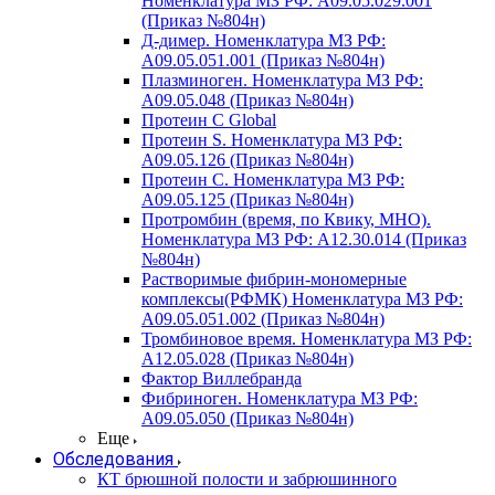
Номенклатура МЗ РФ: A09.05.029.001
(Приказ №804н)
Д-димер. Номенклатура МЗ РФ:
A09.05.051.001 (Приказ №804н)
Плазминоген. Номенклатура МЗ РФ:
A09.05.048 (Приказ №804н)
Протеин C Global
Протеин S. Номенклатура МЗ РФ:
A09.05.126 (Приказ №804н)
Протеин С. Номенклатура МЗ РФ:
A09.05.125 (Приказ №804н)
Протромбин (время, по Квику, МНО).
Номенклатура МЗ РФ: A12.30.014 (Приказ
№804н)
Растворимые фибрин-мономерные
комплексы(РФМК) Номенклатура МЗ РФ:
A09.05.051.002 (Приказ №804н)
Тромбиновое время. Номенклатура МЗ РФ:
A12.05.028 (Приказ №804н)
Фактор Виллебранда
Фибриноген. Номенклатура МЗ РФ:
A09.05.050 (Приказ №804н)
Еще
Обследования
КТ брюшной полости и забрюшинного