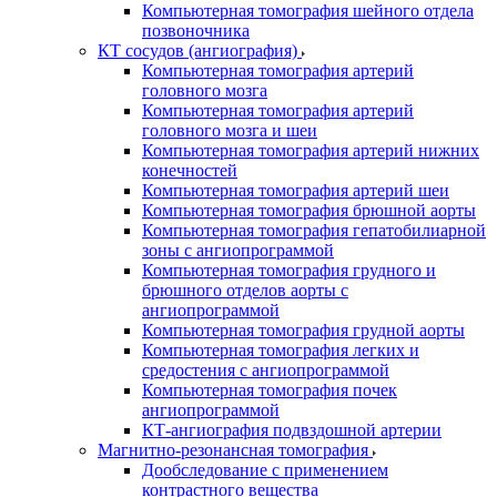
Компьютерная томография шейного отдела
позвоночника
КТ сосудов (ангиография)
Компьютерная томография артерий
головного мозга
Компьютерная томография артерий
головного мозга и шеи
Компьютерная томография артерий нижних
конечностей
Компьютерная томография артерий шеи
Компьютерная томография брюшной аорты
Компьютерная томография гепатобилиарной
зоны с ангиопрограммой
Компьютерная томография грудного и
брюшного отделов аорты с
ангиопрограммой
Компьютерная томография грудной аорты
Компьютерная томография легких и
средостения с ангиопрограммой
Компьютерная томография почек
ангиопрограммой
КТ-ангиография подвздошной артерии
Магнитно-резонансная томография
Дообследование с применением
контрастного вещества