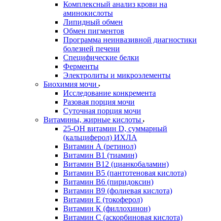
Комплексный анализ крови на
аминокислоты
Липидный обмен
Обмен пигментов
Программа неинвазивной диагностики
болезней печени
Специфические белки
Ферменты
Электролиты и микроэлементы
Биохимия мочи
Исследование конкремента
Разовая порция мочи
Суточная порция мочи
Витамины, жирные кислоты
25-OH витамин D, суммарный
(кальциферол) ИХЛА
Витамин А (ретинол)
Витамин В1 (тиамин)
Витамин В12 (цианкобаламин)
Витамин В5 (пантотеновая кислота)
Витамин В6 (пиридоксин)
Витамин В9 (фолиевая кислота)
Витамин Е (токоферол)
Витамин К (филлохинон)
Витамин С (аскорбиновая кислота)