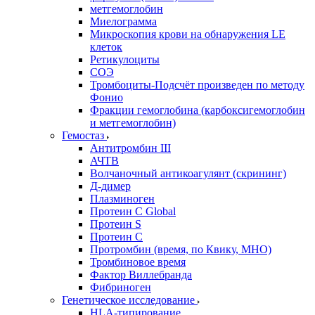
метгемоглобин
Миелограмма
Микроскопия крови на обнаружения LE
клеток
Ретикулоциты
СОЭ
Тромбоциты-Подсчёт произведен по методу
Фонио
Фракции гемоглобина (карбоксигемоглобин
и метгемоглобин)
Гемостаз
Антитромбин III
АЧТВ
Волчаночный антикоагулянт (скрининг)
Д-димер
Плазминоген
Протеин C Global
Протеин S
Протеин С
Протромбин (время, по Квику, МНО)
Тромбиновое время
Фактор Виллебранда
Фибриноген
Генетическое исследование
HLA-типирование