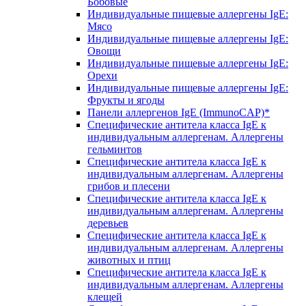
Бобовые
Индивидуальные пищевые аллергены IgE:
Мясо
Индивидуальные пищевые аллергены IgE:
Овощи
Индивидуальные пищевые аллергены IgE:
Орехи
Индивидуальные пищевые аллергены IgE:
Фрукты и ягоды
Панели аллергенов IgE (ImmunoCAP)*
Специфические антитела класса IgE к
индивидуальным аллергенам. Аллергены
гельминтов
Специфические антитела класса IgE к
индивидуальным аллергенам. Аллергены
грибов и плесени
Специфические антитела класса IgE к
индивидуальным аллергенам. Аллергены
деревьев
Специфические антитела класса IgE к
индивидуальным аллергенам. Аллергены
животных и птиц
Специфические антитела класса IgE к
индивидуальным аллергенам. Аллергены
клещей