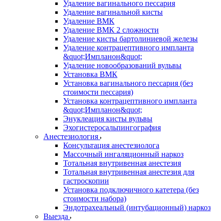
Удаление вагинального пессария
Удаление вагинальной кисты
Удаление ВМК
Удаление ВМК 2 сложности
Удаление кисты бартолиниевой железы
Удаление контрацептивного импланта
&quot;Импланон&quot;
Удаление новообразований вульвы
Установка ВМК
Установка вагинального пессария (без
стоимости пессария)
Установка контрацептивного импланта
&quot;Импланон&quot;
Энуклеация кисты вульвы
Эхогистеросальпингография
Анестезиология
Консультация анестезиолога
Массочный ингаляционный наркоз
Тотальная внутривенная анестезия
Тотальная внутривенная анестезия для
гастроскопии
Установка подключичного катетера (без
стоимости набора)
Эндотрахеальный (интубационный) наркоз
Выезда