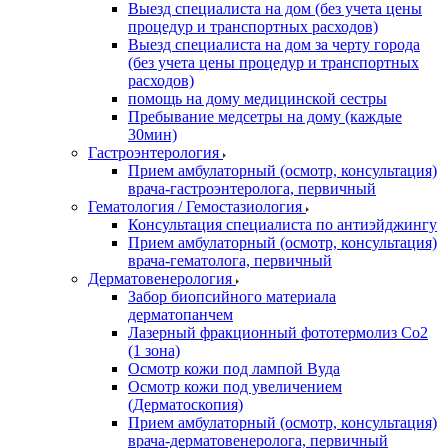
Выезд специалиста на дом (без учета цены
процедур и транспортных расходов)
Выезд специалиста на дом за черту города
(без учета цены процедур и транспортных
расходов)
помощь на дому медицинской сестры
Пребывание медсетры на дому (каждые
30мин)
Гастроэнтерология
Прием амбулаторный (осмотр, консультация)
врача-гастроэнтеролога, первичный
Гематология / Гемостазиология
Консультация специалиста по антиэйджингу
Прием амбулаторный (осмотр, консультация)
врача-гематолога, первичный
Дерматовенерология
Забор биопсийного материала
дерматопанчем
Лазерный фракционный фототермолиз Со2
(1 зона)
Осмотр кожи под лампой Вуда
Осмотр кожи под увеличением
(Дерматоскопия)
Прием амбулаторный (осмотр, консультация)
врача-дерматовенеролога, первичный