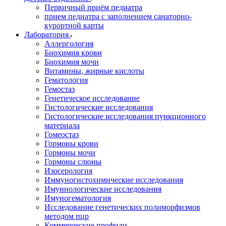
Первичный приём педиатра
прием педиатра с заполнением санаторно-
курортной карты
Лаборатория
Аллергология
Биохимия крови
Биохимия мочи
Витамины, жирные кислоты
Гематология
Гемостаз
Генетическое исследование
Гистологические исследования
Гистологические исследования пункционного
материала
Гомеостаз
Гормоны крови
Гормоны мочи
Гормоны слюны
Изосерология
Иммуногистохимические исследования
Имуннологические исследования
Имуногематология
Исследование генетических полиморфизмов
методом пцр
Коммерческие профили