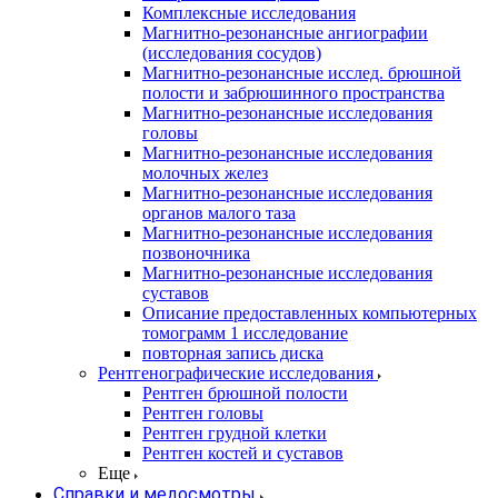
Комплексные исследования
Магнитно-резонансные ангиографии
(исследования сосудов)
Магнитно-резонансные исслед. брюшной
полости и забрюшинного пространства
Магнитно-резонансные исследования
головы
Магнитно-резонансные исследования
молочных желез
Магнитно-резонансные исследования
органов малого таза
Магнитно-резонансные исследования
позвоночника
Магнитно-резонансные исследования
суставов
Описание предоставленных компьютерных
томограмм 1 исследование
повторная запись диска
Рентгенографические исследования
Рентген брюшной полости
Рентген головы
Рентген грудной клетки
Рентген костей и суставов
Еще
Справки и медосмотры