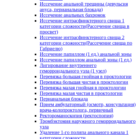
Иссечение анальной трещины (девульсия
ануса, перианальная блокада)
Иссечение анальных бахромок
Иссечение интрасфинктерного свища 1
категории сложности(Рассечение свища в
просвет)
Иссечение интрасфинктерного свища 2
категории сложности(Рассечение свища по
Габриелю)
Иссечение папиллом (1 ед.) анальной зоны
Иссечение папиллом анальной зоны (1 ед.)
Лигирование внутреннего
геморроидального узла (1 узел)
Перевязка большая гнойная в проктологии
Перевязка большая чистая в проктологии
Перевязка малая гнойная в проктологии
Перевязка малая чистая в проктологии
Перианальная блокада
Прием амбулаторный (осмотр, консультация)
врача-колопроктолога, первичный
Ректороманоскопия (ректоспопия)
Тромбэктомия наружного геморроидального
узла
Удаление 1-го полипа анального канала 1
категории сложности