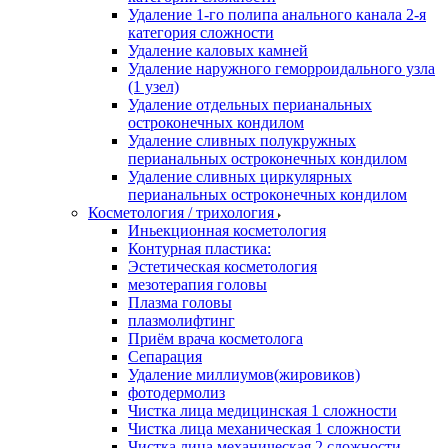
Удаление 1-го полипа анального канала 2-я
категория сложности
Удаление каловых камней
Удаление наружного геморроидального узла
(1 узел)
Удаление отдельных перианальных
остроконечных кондилом
Удаление сливных полукружных
перианальных остроконечных кондилом
Удаление сливных циркулярных
перианальных остроконечных кондилом
Косметология / трихология
Иньекционная косметология
Контурная пластика:
Эстетическая косметология
мезотерапия головы
Плазма головы
плазмолифтинг
Приём врача косметолога
Сепарация
Удаление миллиумов(жировиков)
фотодермолиз
Чистка лица медицинская 1 сложности
Чистка лица механическая 1 сложности
Чистка лица механическая 2 сложности