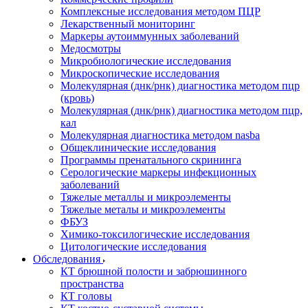
Комплексные исследования методом ПЦР
Лекарственный мониторинг
Маркеры аутоиммунных заболеваний
Медосмотры
Микробиологические исследования
Микроскопические исследования
Молекулярная (днк/рнк) диагностика методом пцр
(кровь)
Молекулярная (днк/рнк) диагностика методом пцр,
кал
Молекулярная диагностика методом nasba
Общеклинические исследования
Программы пренатального скрининга
Серологические маркеры инфекционных
заболеваний
Тяжелые металлы и микроэлементы
Тяжелые металы и микроэлементы
ФБУЗ
Химико-токсилогические исследования
Цитологические исследования
Обследования
КТ брюшной полости и забрюшинного
пространства
КТ головы