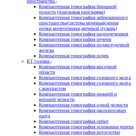
пространства
Компьютерная томография брюшной
полости (поисковая программа)
Компьютерная томография забрюшинного
пространства(система мочевыведения
почки,мочеточники,мочевой пузырь)
Компьютерная томография надпочечников
Компьютерная томография печени
Компьютерная томография поджелудочной
железы
Компьютерная томография почек
КТ головы
Компьютерная томография височной
области
Компьютерная томография головного мозга
Компьютерная томография головного мозга
с контрастом
Компьютерная томография нижней и
верхней челюсти
Компьютерная томография одной челюсти
Компьютерная томография околоносовых
пазух
Компьютерная томография орбит
Компьютерная томография основания черепа
Компьютерная томография ротоглотки