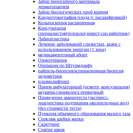
Забор биопсийного материала
дерматопанчем
Забор биологических проб врачом
Кардиотокография плода (с расшифровкой)
Кольпоскопия расширенная
Консультация
специалистов(психолог,юрист,соц.работник)
Лабиопластика
Лечение заболеваний слизистых, кожи с
использованием энергии (1 зона)
медикаментозный аборт
Озонотерапия
Операция по Штурмдорфу
пайпель-биопсия/аспирационная биопсия
эндометрия
плазмолифтинг
Прием амбулаторный (осмотр, консультация)
акушера-гинеколога первичный
Проведение амниотеста (экспресс-
диагностика подтекания околоплодных вод)
(без стоимости теста)
Пункция объемного образования малого таза
Серкляж шейки матки
Скретчинг
Снятие швов