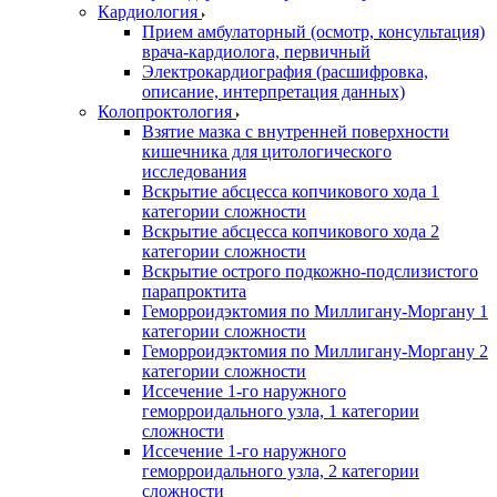
Кардиология
Прием амбулаторный (осмотр, консультация)
врача-кардиолога, первичный
Электрокардиография (расшифровка,
описание, интерпретация данных)
Колопроктология
Взятие мазка с внутренней поверхности
кишечника для цитологического
исследования
Вскрытие абсцесса копчикового хода 1
категории сложности
Вскрытие абсцесса копчикового хода 2
категории сложности
Вскрытие острого подкожно-подслизистого
парапроктита
Геморроидэктомия по Миллигану-Моргану 1
категории сложности
Геморроидэктомия по Миллигану-Моргану 2
категории сложности
Иссечение 1-го наружного
геморроидального узла, 1 категории
сложности
Иссечение 1-го наружного
геморроидального узла, 2 категории
сложности