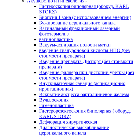
Акушерство и гинекология
Гистероскопия биполярная (оборуд. KARL
STORZ)
Биопсия 1 зона (с использованием энергии)
Бужирование цервикального канала
Вагинальный фракционный лазерный
фототермолиз
вагинопластика
Вакуум-аспирация полости матки
введение гиалуроновой кислоты НПО (без
стоимости препарата)
Введение препарата Диспорт (без стоимости
препарата)
Введение филлера при дистопии уретры (без
стоимости препарата)
Внутриматочная санация (аспирационно
ирригационная)
Вскрытие абсцесса бартолиниевой железы
Вульвоскопия
Гименопластика
Гистерорезектоскопия биполярная ( оборуд.
KARL STORZ)
Дефлорация хирургическая
Диагностическое выскабливание
цервикального канала