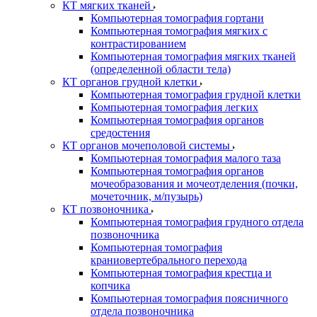
КТ мягких тканей
Компьютерная томография гортани
Компьютерная томография мягких с
контрастированием
Компьютерная томография мягких тканей
(определенной области тела)
КТ органов грудной клетки
Компьютерная томография грудной клетки
Компьютерная томография легких
Компьютерная томография органов
средостения
КТ органов мочеполовой системы
Компьютерная томография малого таза
Компьютерная томография органов
мочеобразования и мочеотделения (почки,
мочеточник, м/пузырь)
КТ позвоночника
Компьютерная томография грудного отдела
позвоночника
Компьютерная томография
краниовертебрального перехода
Компьютерная томография крестца и
копчика
Компьютерная томография поясничного
отдела позвоночника