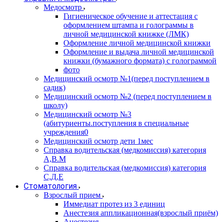
Медосмотр
Гигиеническое обучение и аттестация с
оформлением штампа и голограммы в
личной медицинской книжке (ЛМК)
Оформление личной медицинской книжки
Оформление и выдача личной медицинской
книжки (бумажного формата) с голограммой
фото
Медицинский осмотр №1(перед поступлением в
садик)
Медицинский осмотр №2 (перед поступлением в
школу)
Медицинский осмотр №3
(абитуриенты.поступления в специальные
учреждения0
Медицинский осмотр дети 1мес
Справка водительская (медкомиссия) категория
А,В.М
Справка водительская (медкомиссия) категория
С,Д,Е
Стоматология
Взрослый прием
Иммедиат протез из 3 единиц
Анестезия аппликационная(взрослый приём)
Анестезия