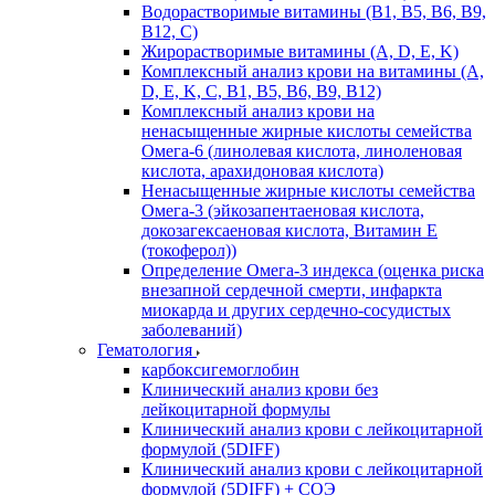
Водорастворимые витамины (B1, B5, B6, В9,
В12, С)
Жирорастворимые витамины (A, D, E, K)
Комплексный анализ крови на витамины (A,
D, E, K, C, B1, B5, B6, В9, B12)
Комплексный анализ крови на
ненасыщенные жирные кислоты семейства
Омега-6 (линолевая кислота, линоленовая
кислота, арахидоновая кислота)
Ненасыщенные жирные кислоты семейства
Омега-3 (эйкозапентаеновая кислота,
докозагексаеновая кислота, Витамин E
(токоферол))
Определение Омега-3 индекса (оценка риска
внезапной сердечной смерти, инфаркта
миокарда и других сердечно-сосудистых
заболеваний)
Гематология
карбоксигемоглобин
Клинический анализ крови без
лейкоцитарной формулы
Клинический анализ крови с лейкоцитарной
формулой (5DIFF)
Клинический анализ крови с лейкоцитарной
формулой (5DIFF) + СОЭ