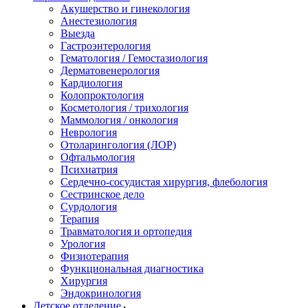
Акушерство и гинекология
Анестезиология
Выезда
Гастроэнтерология
Гематология / Гемостазиология
Дерматовенерология
Кардиология
Колопроктология
Косметология / трихология
Маммология / онкология
Неврология
Отоларингология (ЛОР)
Офтальмология
Психиатрия
Сердечно-сосудистая хирургия, флебология
Сестринское дело
Сурдология
Терапия
Травматология и ортопедия
Урология
Физиотерапия
Функциональная диагностика
Хирургия
Эндокринология
Детское отделение