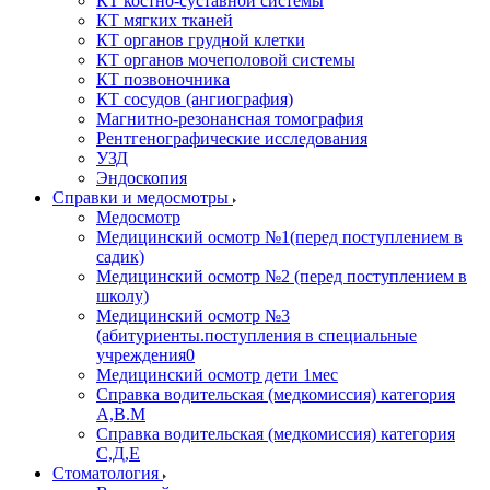
КТ костно-суставной системы
КТ мягких тканей
КТ органов грудной клетки
КТ органов мочеполовой системы
КТ позвоночника
КТ сосудов (ангиография)
Магнитно-резонансная томография
Рентгенографические исследования
УЗД
Эндоскопия
Справки и медосмотры
Медосмотр
Медицинский осмотр №1(перед поступлением в
садик)
Медицинский осмотр №2 (перед поступлением в
школу)
Медицинский осмотр №3
(абитуриенты.поступления в специальные
учреждения0
Медицинский осмотр дети 1мес
Справка водительская (медкомиссия) категория
А,В.М
Справка водительская (медкомиссия) категория
С,Д,Е
Стоматология