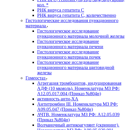
кол. *
РНК вируса гепатита C
РНК вируса гепатита C, количественно
Гистологические исследования пункционного
материала
Гистологическое исследование
пункционного материала молочной железы
Гистологическое исследование
пункционного материала печени
Гистологическое исследование
пункционного материала почек
Гистологическое исследование
пункционного материала щитовидной
железы
Гомеостаз
Агрегация тромбоцитов, индуцированная
АДФ (10 мкмоль). Номенклатура МЗ РФ:
A12.05.017.004 (Приказ №804н)
активность анти-ХА
Антитромбин III. Номенклатура МЗ РФ:
A09.05.047 (Приказ №804н)
АЧТВ. Номенклатура МЗ РФ: A12.05.039
(Приказ №804н)
Волчаночный антикоагулянт (скрининг).