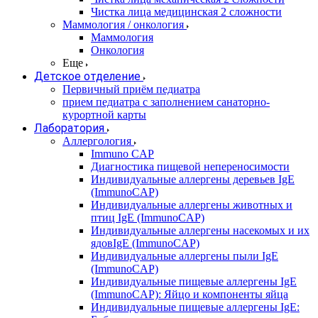
Чистка лица медицинская 2 сложности
Маммология / онкология
Маммология
Онкология
Еще
Детское отделение
Первичный приём педиатра
прием педиатра с заполнением санаторно-
курортной карты
Лаборатория
Аллергология
Immuno CAP
Диагностика пищевой непереносимости
Индивидуальные аллергены деревьев IgE
(ImmunoCAP)
Индивидуальные аллергены животных и
птиц IgE (ImmunoCAP)
Индивидуальные аллергены насекомых и их
ядовIgE (ImmunoCAP)
Индивидуальные аллергены пыли IgE
(ImmunoCAP)
Индивидуальные пищевые аллергены IgE
(ImmunoCAP): Яйцо и компоненты яйца
Индивидуальные пищевые аллергены IgE: