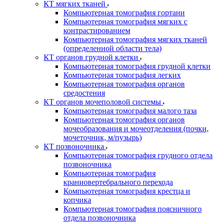
КТ мягких тканей
Компьютерная томография гортани
Компьютерная томография мягких с
контрастированием
Компьютерная томография мягких тканей
(определенной области тела)
КТ органов грудной клетки
Компьютерная томография грудной клетки
Компьютерная томография легких
Компьютерная томография органов
средостения
КТ органов мочеполовой системы
Компьютерная томография малого таза
Компьютерная томография органов
мочеобразования и мочеотделения (почки,
мочеточник, м/пузырь)
КТ позвоночника
Компьютерная томография грудного отдела
позвоночника
Компьютерная томография
краниовертебрального перехода
Компьютерная томография крестца и
копчика
Компьютерная томография поясничного
отдела позвоночника