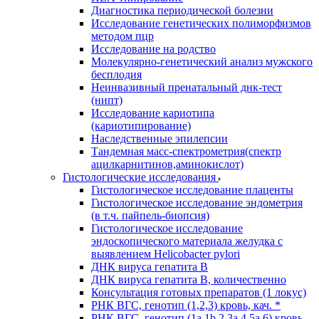
Диагностика периодической болезни
Исследование генетических полиморфизмов
методом пцр
Исследование на родство
Молекулярно-генетический анализ мужского
бесплодия
Неинвазивный пренатальный днк-тест
(нипт)
Исследование кариотипа
(кариотипирование)
Наследственные эпилепсии
Тандемная масс-спектрометрия(спектр
ацилкарнитинов,аминокислот)
Гистологические исследования
Гистологическое исследование плаценты
Гистологическое исследование эндометрия
(в т.ч. пайпель-биопсия)
Гистологическое исследование
эндоскопического материала желудка с
выявлением Helicobacter pylori
ДНК вируса гепатита B
ДНК вируса гепатита B, количественно
Консультация готовых препаратов (1 локус)
РНК ВГC, генотип (1,2,3) кровь, кач. *
РНК ВГC, генотип (1a,1b,2,3a,4,5a,6) кровь,