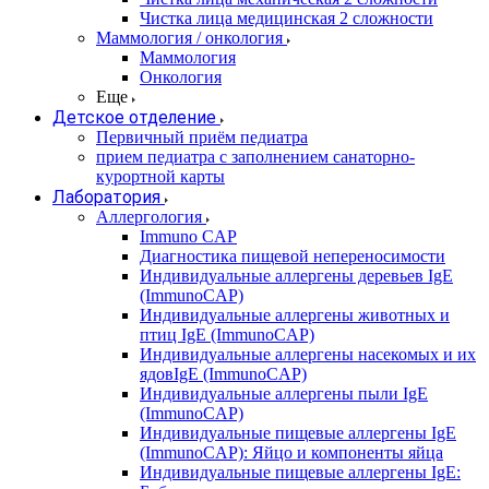
Чистка лица медицинская 2 сложности
Маммология / онкология
Маммология
Онкология
Еще
Детское отделение
Первичный приём педиатра
прием педиатра с заполнением санаторно-
курортной карты
Лаборатория
Аллергология
Immuno CAP
Диагностика пищевой непереносимости
Индивидуальные аллергены деревьев IgE
(ImmunoCAP)
Индивидуальные аллергены животных и
птиц IgE (ImmunoCAP)
Индивидуальные аллергены насекомых и их
ядовIgE (ImmunoCAP)
Индивидуальные аллергены пыли IgE
(ImmunoCAP)
Индивидуальные пищевые аллергены IgE
(ImmunoCAP): Яйцо и компоненты яйца
Индивидуальные пищевые аллергены IgE: