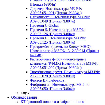
Номенклатура МЗ РФ: A09.05.029.001
(Приказ №804н)
Д-димер. Номенклатура МЗ РФ:
A09.05.051.001 (Приказ №804н)
Плазминоген. Номенклатура МЗ РФ:
A09.05.048 (Приказ №804н)
Протеин C Global
Протеин S. Номенклатура МЗ РФ:
A09.05.126 (Приказ №804н)
Протеин С. Номенклатура МЗ РФ:
A09.05.125 (Приказ №804н)
Протромбин (время, по Квику, МНО).
Номенклатура МЗ РФ: A12.30.014 (Приказ
№804н)
Растворимые фибрин-мономерные
комплексы(РФМК) Номенклатура МЗ РФ:
A09.05.051.002 (Приказ №804н)
Тромбиновое время. Номенклатура МЗ РФ:
A12.05.028 (Приказ №804н)
Фактор Виллебранда
Фибриноген. Номенклатура МЗ РФ:
A09.05.050 (Приказ №804н)
Еще
Обследования
КТ брюшной полости и забрюшинного