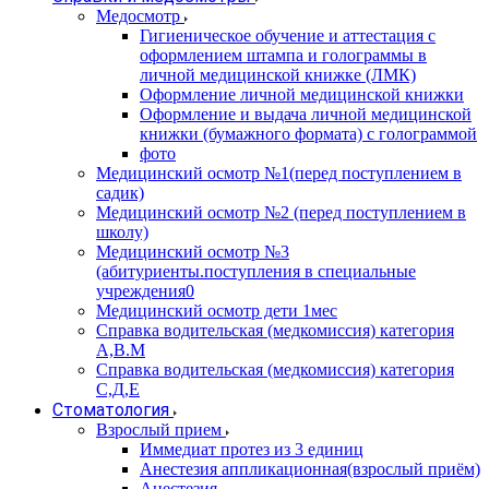
Медосмотр
Гигиеническое обучение и аттестация с
оформлением штампа и голограммы в
личной медицинской книжке (ЛМК)
Оформление личной медицинской книжки
Оформление и выдача личной медицинской
книжки (бумажного формата) с голограммой
фото
Медицинский осмотр №1(перед поступлением в
садик)
Медицинский осмотр №2 (перед поступлением в
школу)
Медицинский осмотр №3
(абитуриенты.поступления в специальные
учреждения0
Медицинский осмотр дети 1мес
Справка водительская (медкомиссия) категория
А,В.М
Справка водительская (медкомиссия) категория
С,Д,Е
Стоматология
Взрослый прием
Иммедиат протез из 3 единиц
Анестезия аппликационная(взрослый приём)
Анестезия