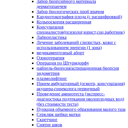
Забор биопсийного материала
дерматопанчем
Забор биологических проб врачом
Кардиотокография плода (с расшифровкой)
Кольпоскопия расширенная
Консультация
специалистов(психолог,юрист,соц.работник)
Лабиопластика
Лечение заболеваний слизистых, кожи с
использованием энергии (1 зона)
медикаментозный аборт
Озонотерапия
Операция по Штурмдорфу
пайпель-биопсия/аспирационная биопсия
эндометрия
плазмолифтинг
Прием амбулаторный (осмотр, консультация)
акушера-гинеколога первичный
Проведение амниотеста (экспресс-
диагностика подтекания околоплодных вод)
(без стоимости теста)
Пункция объемного образования малого таза
Серкляж шейки матки
Скретчинг
Снятие швов