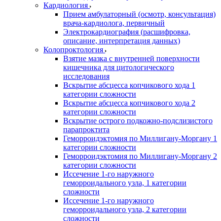
Кардиология
Прием амбулаторный (осмотр, консультация)
врача-кардиолога, первичный
Электрокардиография (расшифровка,
описание, интерпретация данных)
Колопроктология
Взятие мазка с внутренней поверхности
кишечника для цитологического
исследования
Вскрытие абсцесса копчикового хода 1
категории сложности
Вскрытие абсцесса копчикового хода 2
категории сложности
Вскрытие острого подкожно-подслизистого
парапроктита
Геморроидэктомия по Миллигану-Моргану 1
категории сложности
Геморроидэктомия по Миллигану-Моргану 2
категории сложности
Иссечение 1-го наружного
геморроидального узла, 1 категории
сложности
Иссечение 1-го наружного
геморроидального узла, 2 категории
сложности