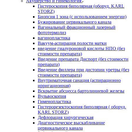
Акушерство и гинекология
Гистероскопия биполярная (оборуд. KARL
STORZ)
Биопсия 1 зона (с использованием энергии)
Бужирование цервикального канала
Вагинальный фракционный лазерный
фототермолиз
вагинопластика
Вакуум-аспирация полости матки
введение гиалуроновой кислоты НПО (без
стоимости препарата)
Введение препарата Диспорт (без стоимости
препарата)
Введение филлера при дистопии уретры (без
стоимости препарата)
Внутриматочная санация (аспирационно
ирригационная)
Вскрытие абсцесса бартолиниевой железы
Вульвоскопия
Гименопластика
Гистерорезектоскопия биполярная ( оборуд.
KARL STORZ)
Дефлорация хирургическая
Диагностическое выскабливание
цервикального канала