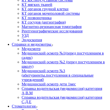
КТ костно-суставной системы
КТ мягких тканей
КТ органов грудной клетки
КТ органов мочеполовой системы
КТ позвоночника
КТ сосудов (ангиография)
Магнитно-резонансная томография
Рентгенографические исследования
УЗД
Эндоскопия
Справки и медосмотры
Медосмотр
Медицинский осмотр №1(перед поступлением в
садик)
Медицинский осмотр №2 (перед поступлением в
школу)
Медицинский осмотр №3
(абитуриенты.поступления в специальные
учреждения0
Медицинский осмотр дети 1мес
Справка водительская (медкомиссия) категория
А,В.М
Справка водительская (медкомиссия) категория
С,Д,Е
Стоматология