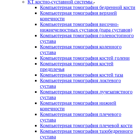
КТ костно-суставной системы
Компьютерная томография бедренной кости
Компьютерная томография верхней
конечности
Компьютерная томография височно-
нижнечелюстных суставов (пара суставов)
Компьютерная томография голеностопного
сустава
Компьютерная томография коленного
сустава
Компьютерная томография костей голени
Компьютерная томография костей
предплечья
Компьютерная томография костей таза
Компьютерная томография локтевого
сустава
Компьютерная томография лучезапястного
сустава
Компьютерная томография нижней
конечности
Компьютерная томография плечевого
сустава
Компьютерная томография плечевой кости
Компьютерная томография тазобедренного
сустава