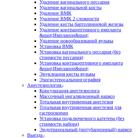
Удаление вагинального пессария
Удаление вагинальной кисты
Удаление ВМК
Удаление ВМК 2 сложности
Удаление кисты бартолиниевой железы
Удаление контрацептивного импланта
&quot;Импланон&quot;
Удаление новообразований вульвы
Установка ВМК
Установка вагинального пессария (без
стоимости пессария)
Установка контрацептивного импланта
&quot;Импланон&quot;
Энуклеация кисты вульвы
Эхогистеросальпингография
Анестезиология
Консультация анестезиолога
Массочный ингаляционный наркоз
Тотальная внутривенная анестезия
Тотальная внутривенная анестезия для
гастроскопии
Установка подключичного катетера (без
стоимости набора)
Эндотрахеальный (интубационный) наркоз
Выезда