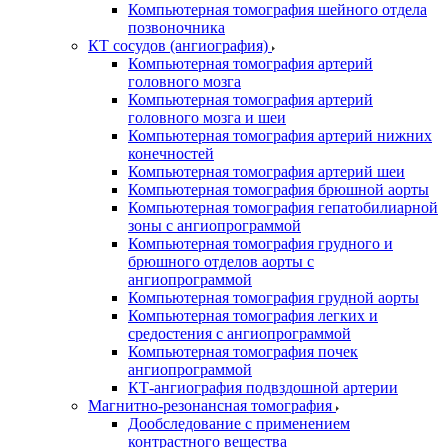
Компьютерная томография шейного отдела
позвоночника
КТ сосудов (ангиография)
Компьютерная томография артерий
головного мозга
Компьютерная томография артерий
головного мозга и шеи
Компьютерная томография артерий нижних
конечностей
Компьютерная томография артерий шеи
Компьютерная томография брюшной аорты
Компьютерная томография гепатобилиарной
зоны с ангиопрограммой
Компьютерная томография грудного и
брюшного отделов аорты с
ангиопрограммой
Компьютерная томография грудной аорты
Компьютерная томография легких и
средостения с ангиопрограммой
Компьютерная томография почек
ангиопрограммой
КТ-ангиография подвздошной артерии
Магнитно-резонансная томография
Дообследование с применением
контрастного вещества