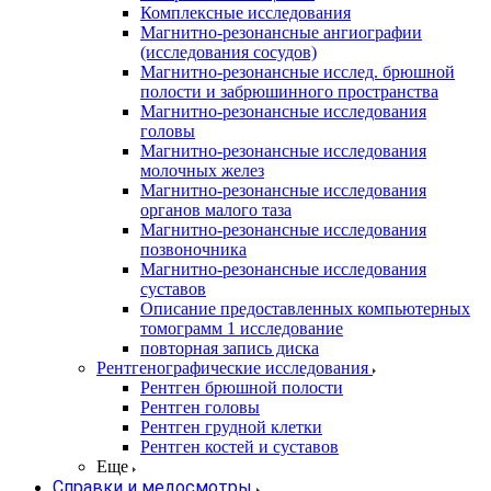
Комплексные исследования
Магнитно-резонансные ангиографии
(исследования сосудов)
Магнитно-резонансные исслед. брюшной
полости и забрюшинного пространства
Магнитно-резонансные исследования
головы
Магнитно-резонансные исследования
молочных желез
Магнитно-резонансные исследования
органов малого таза
Магнитно-резонансные исследования
позвоночника
Магнитно-резонансные исследования
суставов
Описание предоставленных компьютерных
томограмм 1 исследование
повторная запись диска
Рентгенографические исследования
Рентген брюшной полости
Рентген головы
Рентген грудной клетки
Рентген костей и суставов
Еще
Справки и медосмотры