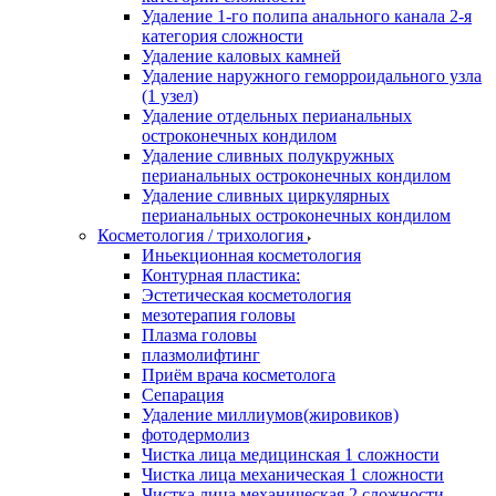
Удаление 1-го полипа анального канала 2-я
категория сложности
Удаление каловых камней
Удаление наружного геморроидального узла
(1 узел)
Удаление отдельных перианальных
остроконечных кондилом
Удаление сливных полукружных
перианальных остроконечных кондилом
Удаление сливных циркулярных
перианальных остроконечных кондилом
Косметология / трихология
Иньекционная косметология
Контурная пластика:
Эстетическая косметология
мезотерапия головы
Плазма головы
плазмолифтинг
Приём врача косметолога
Сепарация
Удаление миллиумов(жировиков)
фотодермолиз
Чистка лица медицинская 1 сложности
Чистка лица механическая 1 сложности
Чистка лица механическая 2 сложности