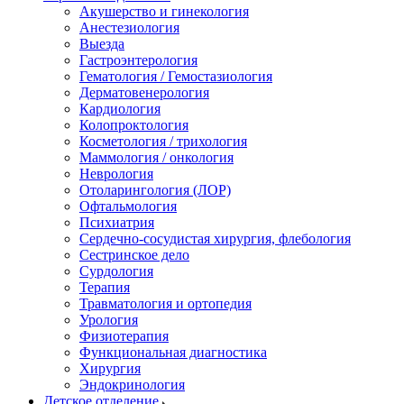
Акушерство и гинекология
Анестезиология
Выезда
Гастроэнтерология
Гематология / Гемостазиология
Дерматовенерология
Кардиология
Колопроктология
Косметология / трихология
Маммология / онкология
Неврология
Отоларингология (ЛОР)
Офтальмология
Психиатрия
Сердечно-сосудистая хирургия, флебология
Сестринское дело
Сурдология
Терапия
Травматология и ортопедия
Урология
Физиотерапия
Функциональная диагностика
Хирургия
Эндокринология
Детское отделение