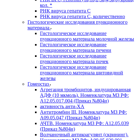
кол. *
РНК вируса гепатита C
РНК вируса гепатита C, количественно
Гистологические исследования пункционного
материала
Гистологическое исследование
пункционного материала молочной железы
Гистологическое исследование
пункционного материала печени
Гистологическое исследование
пункционного материала почек
Гистологическое исследование
пункционного материала щитовидной
железы
Гомеостаз
Агрегация тромбоцитов, индуцированная
АДФ (10 мкмоль). Номенклатура МЗ РФ:
A12.05.017.004 (Приказ №804н)
активность анти-ХА
Антитромбин III. Номенклатура МЗ РФ:
A09.05.047 (Приказ №804н)
АЧТВ. Номенклатура МЗ РФ: A12.05.039
(Приказ №804н)
Волчаночный антикоагулянт (скрининг).