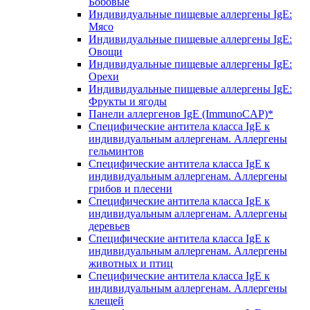
Бобовые
Индивидуальные пищевые аллергены IgE:
Мясо
Индивидуальные пищевые аллергены IgE:
Овощи
Индивидуальные пищевые аллергены IgE:
Орехи
Индивидуальные пищевые аллергены IgE:
Фрукты и ягоды
Панели аллергенов IgE (ImmunoCAP)*
Специфические антитела класса IgE к
индивидуальным аллергенам. Аллергены
гельминтов
Специфические антитела класса IgE к
индивидуальным аллергенам. Аллергены
грибов и плесени
Специфические антитела класса IgE к
индивидуальным аллергенам. Аллергены
деревьев
Специфические антитела класса IgE к
индивидуальным аллергенам. Аллергены
животных и птиц
Специфические антитела класса IgE к
индивидуальным аллергенам. Аллергены
клещей