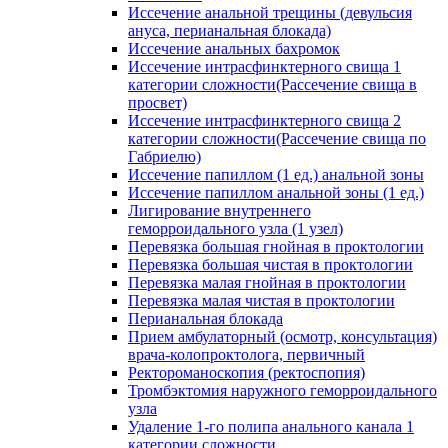
Иссечение анальной трещины (девульсия
ануса, перианальная блокада)
Иссечение анальных бахромок
Иссечение интрасфинктерного свища 1
категории сложности(Рассечение свища в
просвет)
Иссечение интрасфинктерного свища 2
категории сложности(Рассечение свища по
Габриелю)
Иссечение папиллом (1 ед.) анальной зоны
Иссечение папиллом анальной зоны (1 ед.)
Лигирование внутреннего
геморроидального узла (1 узел)
Перевязка большая гнойная в проктологии
Перевязка большая чистая в проктологии
Перевязка малая гнойная в проктологии
Перевязка малая чистая в проктологии
Перианальная блокада
Прием амбулаторный (осмотр, консультация)
врача-колопроктолога, первичный
Ректороманоскопия (ректоспопия)
Тромбэктомия наружного геморроидального
узла
Удаление 1-го полипа анального канала 1
категории сложности