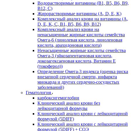
Водорастворимые витамины (B1, B5, B6, В9,
В12, С)
Жирорастворимые витамины (A, D, E, K)
Комплексный анализ крови на витамины (A,
D, E, K, C, B1, B5, B6, В9, B12)
Комплексный анализ крови на
ненасыщенные жирные кислоты семейства
Омега-6 (линолевая кислота, линоленовая
кислота, арахидоновая кислота)
Ненасыщенные жирные кислоты семейства
Омега-3 (эйкозапентаеновая кислота,
докозагексаеновая кислота, Витамин E
(токоферол))
Определение Омега-3 индекса (оценка риска
внезапной сердечной смерти, инфаркта
миокарда и других сердечно-сосудистых
заболеваний)
Гематология
карбоксигемоглобин
Клинический анализ крови без
лейкоцитарной формулы
Клинический анализ крови с лейкоцитарной
формулой (5DIFF)
Клинический анализ крови с лейкоцитарной
формулой (5DIFF) + СОЭ