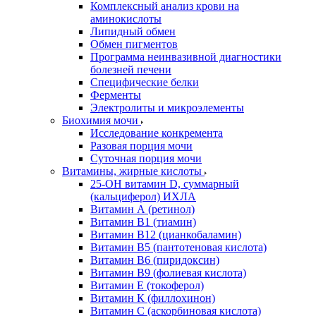
Комплексный анализ крови на
аминокислоты
Липидный обмен
Обмен пигментов
Программа неинвазивной диагностики
болезней печени
Специфические белки
Ферменты
Электролиты и микроэлементы
Биохимия мочи
Исследование конкремента
Разовая порция мочи
Суточная порция мочи
Витамины, жирные кислоты
25-OH витамин D, суммарный
(кальциферол) ИХЛА
Витамин А (ретинол)
Витамин В1 (тиамин)
Витамин В12 (цианкобаламин)
Витамин В5 (пантотеновая кислота)
Витамин В6 (пиридоксин)
Витамин В9 (фолиевая кислота)
Витамин Е (токоферол)
Витамин К (филлохинон)
Витамин С (аскорбиновая кислота)