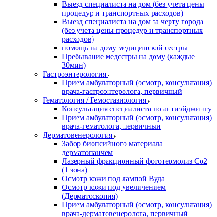
Выезд специалиста на дом (без учета цены
процедур и транспортных расходов)
Выезд специалиста на дом за черту города
(без учета цены процедур и транспортных
расходов)
помощь на дому медицинской сестры
Пребывание медсетры на дому (каждые
30мин)
Гастроэнтерология
Прием амбулаторный (осмотр, консультация)
врача-гастроэнтеролога, первичный
Гематология / Гемостазиология
Консультация специалиста по антиэйджингу
Прием амбулаторный (осмотр, консультация)
врача-гематолога, первичный
Дерматовенерология
Забор биопсийного материала
дерматопанчем
Лазерный фракционный фототермолиз Со2
(1 зона)
Осмотр кожи под лампой Вуда
Осмотр кожи под увеличением
(Дерматоскопия)
Прием амбулаторный (осмотр, консультация)
врача-дерматовенеролога, первичный