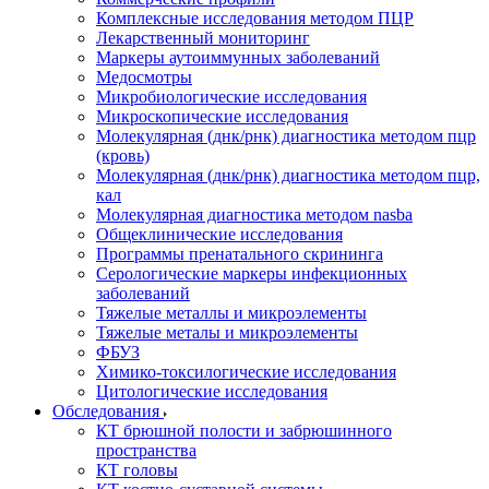
Комплексные исследования методом ПЦР
Лекарственный мониторинг
Маркеры аутоиммунных заболеваний
Медосмотры
Микробиологические исследования
Микроскопические исследования
Молекулярная (днк/рнк) диагностика методом пцр
(кровь)
Молекулярная (днк/рнк) диагностика методом пцр,
кал
Молекулярная диагностика методом nasba
Общеклинические исследования
Программы пренатального скрининга
Серологические маркеры инфекционных
заболеваний
Тяжелые металлы и микроэлементы
Тяжелые металы и микроэлементы
ФБУЗ
Химико-токсилогические исследования
Цитологические исследования
Обследования
КТ брюшной полости и забрюшинного
пространства
КТ головы