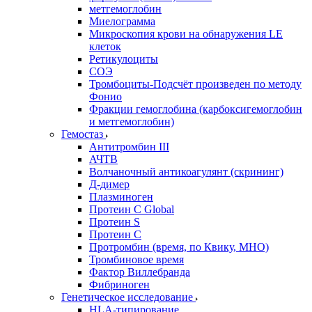
метгемоглобин
Миелограмма
Микроскопия крови на обнаружения LE
клеток
Ретикулоциты
СОЭ
Тромбоциты-Подсчёт произведен по методу
Фонио
Фракции гемоглобина (карбоксигемоглобин
и метгемоглобин)
Гемостаз
Антитромбин III
АЧТВ
Волчаночный антикоагулянт (скрининг)
Д-димер
Плазминоген
Протеин C Global
Протеин S
Протеин С
Протромбин (время, по Квику, МНО)
Тромбиновое время
Фактор Виллебранда
Фибриноген
Генетическое исследование
HLA-типирование