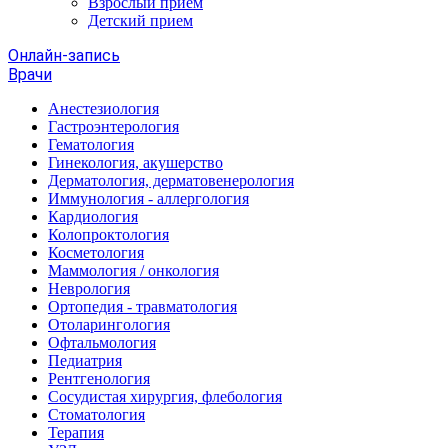
Взрослый прием
Детский прием
Онлайн-запись
Врачи
Анестезиология
Гастроэнтерология
Гематология
Гинекология, акушерство
Дерматология, дерматовенерология
Иммунология - аллергология
Кардиология
Колопроктология
Косметология
Маммология / онкология
Неврология
Ортопедия - травматология
Отоларингология
Офтальмология
Педиатрия
Рентгенология
Сосудистая хирургия, флебология
Стоматология
Терапия