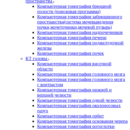
пространства
Компьютерная томография брюшной
полости (поисковая программа)
Компьютерная томография забрюшинного
пространства(система мочевыведения
почки,мочеточники,мочевой пузырь)
Компьютерная томография надпочечников
Компьютерная томография печени
Компьютерная томография поджелудочной
железы
Компьютерная томография почек
КТ головы
Компьютерная томография височной
области
Компьютерная томография головного мозга
Компьютерная томография головного мозга
с контрастом
Компьютерная томография нижней и
верхней челюсти
Компьютерная томография одной челюсти
Компьютерная томография околоносовых
пазух
Компьютерная томография орбит
Компьютерная томография основания черепа
Компьютерная томография ротоглотки