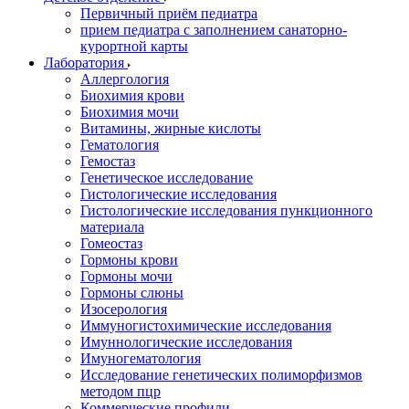
Первичный приём педиатра
прием педиатра с заполнением санаторно-
курортной карты
Лаборатория
Аллергология
Биохимия крови
Биохимия мочи
Витамины, жирные кислоты
Гематология
Гемостаз
Генетическое исследование
Гистологические исследования
Гистологические исследования пункционного
материала
Гомеостаз
Гормоны крови
Гормоны мочи
Гормоны слюны
Изосерология
Иммуногистохимические исследования
Имуннологические исследования
Имуногематология
Исследование генетических полиморфизмов
методом пцр
Коммерческие профили