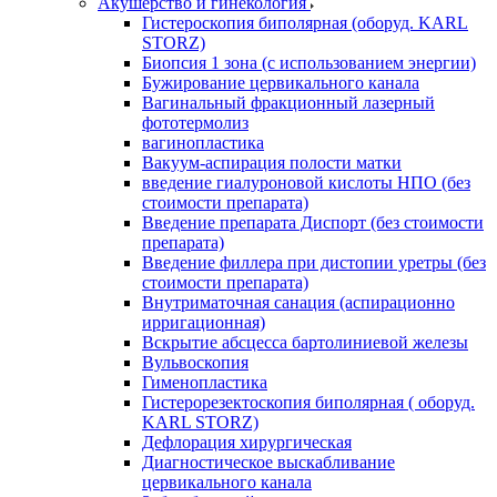
Акушерство и гинекология
Гистероскопия биполярная (оборуд. KARL
STORZ)
Биопсия 1 зона (с использованием энергии)
Бужирование цервикального канала
Вагинальный фракционный лазерный
фототермолиз
вагинопластика
Вакуум-аспирация полости матки
введение гиалуроновой кислоты НПО (без
стоимости препарата)
Введение препарата Диспорт (без стоимости
препарата)
Введение филлера при дистопии уретры (без
стоимости препарата)
Внутриматочная санация (аспирационно
ирригационная)
Вскрытие абсцесса бартолиниевой железы
Вульвоскопия
Гименопластика
Гистерорезектоскопия биполярная ( оборуд.
KARL STORZ)
Дефлорация хирургическая
Диагностическое выскабливание
цервикального канала