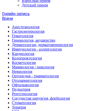
Взрослый прием
Детский прием
Онлайн-запись
Врачи
Анестезиология
Гастроэнтерология
Гематология
Гинекология, акушерство
Дерматология, дерматовенерология
Иммунология - аллергология
Кардиология
Колопроктология
Косметология
Маммология / онкология
Неврология
Ортопедия - травматология
Отоларингология
Офтальмология
Педиатрия
Рентгенология
Сосудистая хирургия, флебология
Стоматология
Терапия