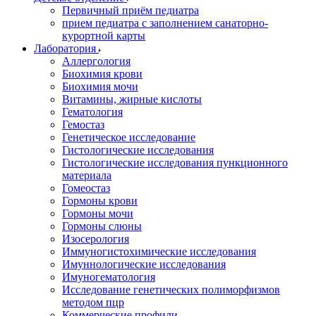
Первичный приём педиатра
прием педиатра с заполнением санаторно-
курортной карты
Лаборатория
Аллергология
Биохимия крови
Биохимия мочи
Витамины, жирные кислоты
Гематология
Гемостаз
Генетическое исследование
Гистологические исследования
Гистологические исследования пункционного
материала
Гомеостаз
Гормоны крови
Гормоны мочи
Гормоны слюны
Изосерология
Иммуногистохимические исследования
Имуннологические исследования
Имуногематология
Исследование генетических полиморфизмов
методом пцр
Коммерческие профили