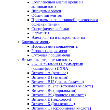
Комплексный анализ крови на
аминокислоты
Липидный обмен
Обмен пигментов
Программа неинвазивной диагностики
болезней печени
Специфические белки
Ферменты
Электролиты и микроэлементы
Биохимия мочи
Исследование конкремента
Разовая порция мочи
Суточная порция мочи
Витамины, жирные кислоты
25-OH витамин D, суммарный
(кальциферол) ИХЛА
Витамин А (ретинол)
Витамин В1 (тиамин)
Витамин В12 (цианкобаламин)
Витамин В5 (пантотеновая кислота)
Витамин В6 (пиридоксин)
Витамин В9 (фолиевая кислота)
Витамин Е (токоферол)
Витамин К (филлохинон)
Витамин С (аскорбиновая кислота)