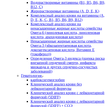
Водорастворимые витамины (B1, B5, B6, В9,
В12, С)
Жирорастворимые витамины (A, D, E, K)
Комплексный анализ крови на витамины (A,
D, E, K, C, B1, B5, B6, В9, B12)
Комплексный анализ крови на
ненасыщенные жирные кислоты семейства
Омега-6 (линолевая кислота, линоленовая
кислота, арахидоновая кислота)
Ненасыщенные жирные кислоты семейства
Омега-3 (эйкозапентаеновая кислота,
докозагексаеновая кислота, Витамин E
(токоферол))
Определение Омега-3 индекса (оценка риска
внезапной сердечной смерти, инфаркта
миокарда и других сердечно-сосудистых
заболеваний)
Гематология
карбоксигемоглобин
Клинический анализ крови без
лейкоцитарной формулы
Клинический анализ крови с лейкоцитарной
формулой (5DIFF)
Клинический анализ крови с лейкоцитарной
формулой (5DIFF) + СОЭ