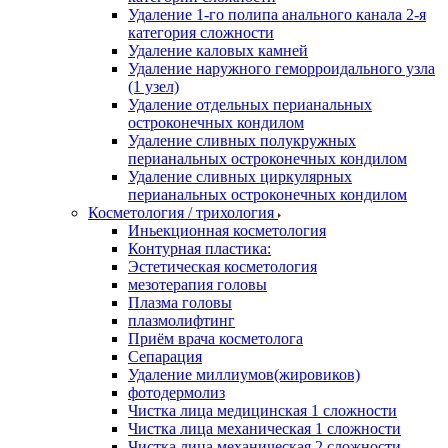
Удаление 1-го полипа анального канала 2-я
категория сложности
Удаление каловых камней
Удаление наружного геморроидального узла
(1 узел)
Удаление отдельных перианальных
остроконечных кондилом
Удаление сливных полукружных
перианальных остроконечных кондилом
Удаление сливных циркулярных
перианальных остроконечных кондилом
Косметология / трихология
Иньекционная косметология
Контурная пластика:
Эстетическая косметология
мезотерапия головы
Плазма головы
плазмолифтинг
Приём врача косметолога
Сепарация
Удаление миллиумов(жировиков)
фотодермолиз
Чистка лица медицинская 1 сложности
Чистка лица механическая 1 сложности
Чистка лица механическая 2 сложности