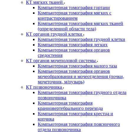
КТ мягких тканей
Компьютерная томография гортани
Компьютерная томография мягких с
контрастированием
Компьютерная томография мягких тканей
(определенной области тела)
КТ органов грудной клетки
Компьютерная томография грудной клетки
Компьютерная томография легких
Компьютерная томография органов
средостения
КТ органов мочеполовой системы
Компьютерная томография малого таза
Компьютерная томография органов
мочеобразования и мочеотделения (почки,
мочеточник, м/пузырь)
КТ позвоночника
Компьютерная томография грудного отдела
позвоночника
Компьютерная томография
краниовертебрального перехода
Компьютерная томография крестца и
копчика
Компьютерная томография поясничного
отдела позвоночника