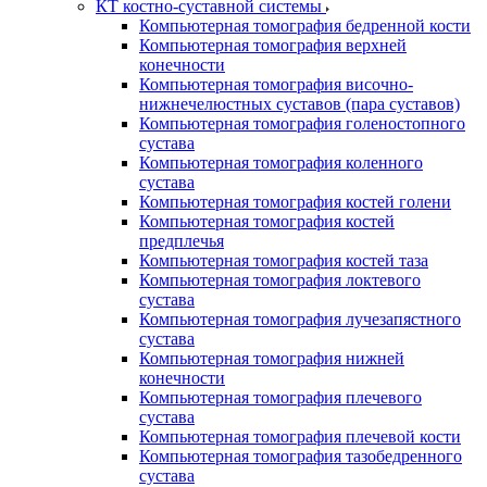
КТ костно-суставной системы
Компьютерная томография бедренной кости
Компьютерная томография верхней
конечности
Компьютерная томография височно-
нижнечелюстных суставов (пара суставов)
Компьютерная томография голеностопного
сустава
Компьютерная томография коленного
сустава
Компьютерная томография костей голени
Компьютерная томография костей
предплечья
Компьютерная томография костей таза
Компьютерная томография локтевого
сустава
Компьютерная томография лучезапястного
сустава
Компьютерная томография нижней
конечности
Компьютерная томография плечевого
сустава
Компьютерная томография плечевой кости
Компьютерная томография тазобедренного
сустава