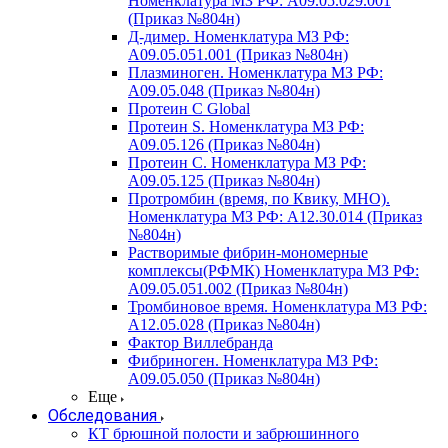
Номенклатура МЗ РФ: A09.05.029.001
(Приказ №804н)
Д-димер. Номенклатура МЗ РФ:
A09.05.051.001 (Приказ №804н)
Плазминоген. Номенклатура МЗ РФ:
A09.05.048 (Приказ №804н)
Протеин C Global
Протеин S. Номенклатура МЗ РФ:
A09.05.126 (Приказ №804н)
Протеин С. Номенклатура МЗ РФ:
A09.05.125 (Приказ №804н)
Протромбин (время, по Квику, МНО).
Номенклатура МЗ РФ: A12.30.014 (Приказ
№804н)
Растворимые фибрин-мономерные
комплексы(РФМК) Номенклатура МЗ РФ:
A09.05.051.002 (Приказ №804н)
Тромбиновое время. Номенклатура МЗ РФ:
A12.05.028 (Приказ №804н)
Фактор Виллебранда
Фибриноген. Номенклатура МЗ РФ:
A09.05.050 (Приказ №804н)
Еще
Обследования
КТ брюшной полости и забрюшинного