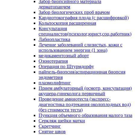
Забор биопсийного материала
дерматопанчем
Забор биологических проб врачом
Кардиотокография плода (с расшифровкой)
Кольпоскопия расширенная
Консультация
специалистов(психолог,юрист,соц.работник)
Лабиопластика
Лечение заболеваний слизистых, кожи с
использованием энергии (1 зона)
медикаментозный аборт
Озонотерапия
Операция по Штурмдорфу
пайпель-биопсия/аспирационная биопсия
эндометрия
плазмолифтинг
Прием амбулаторный (осмотр, консультация)
акушера-гинеколога первичный
Проведение амниотеста (экспресс-
диагностика подтекания околоплодных вод)
(без стоимости теста)
Пункция объемного образования малого таза
Серкляж шейки матки
Скретчинг
Снятие швов