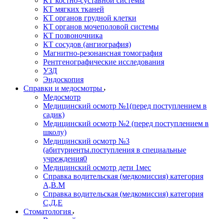
КТ костно-суставной системы
КТ мягких тканей
КТ органов грудной клетки
КТ органов мочеполовой системы
КТ позвоночника
КТ сосудов (ангиография)
Магнитно-резонансная томография
Рентгенографические исследования
УЗД
Эндоскопия
Справки и медосмотры
Медосмотр
Медицинский осмотр №1(перед поступлением в
садик)
Медицинский осмотр №2 (перед поступлением в
школу)
Медицинский осмотр №3
(абитуриенты.поступления в специальные
учреждения0
Медицинский осмотр дети 1мес
Справка водительская (медкомиссия) категория
А,В.М
Справка водительская (медкомиссия) категория
С,Д,Е
Стоматология