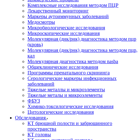
Комплексные исследования методом ПЦР
Лекарственный мониторинг
Маркеры аутоиммунных заболеваний
Медосмотры
Микробиологические исследования
Микроскопические исследования
Молекулярная (днк/рнк) диагностика методом пцр
(кровь)
Молекулярная (днк/рнк) диагностика методом пцр,
кал
Молекулярная диагностика методом nasba
Общеклинические исследования
Программы пренатального скрининга
Серологические маркеры инфекционных
заболеваний
Тяжелые металлы и микроэлементы
Тяжелые металы и микроэлементы
ФБУЗ
Химико-токсилогические исследования
Цитологические исследования
Обследования
КТ брюшной полости и забрюшинного
пространства
КТ головы