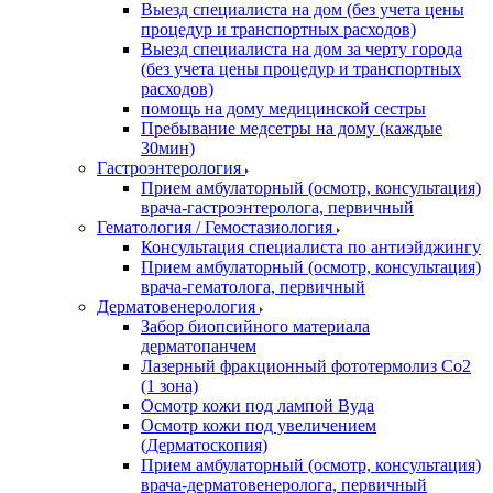
Выезд специалиста на дом (без учета цены
процедур и транспортных расходов)
Выезд специалиста на дом за черту города
(без учета цены процедур и транспортных
расходов)
помощь на дому медицинской сестры
Пребывание медсетры на дому (каждые
30мин)
Гастроэнтерология
Прием амбулаторный (осмотр, консультация)
врача-гастроэнтеролога, первичный
Гематология / Гемостазиология
Консультация специалиста по антиэйджингу
Прием амбулаторный (осмотр, консультация)
врача-гематолога, первичный
Дерматовенерология
Забор биопсийного материала
дерматопанчем
Лазерный фракционный фототермолиз Со2
(1 зона)
Осмотр кожи под лампой Вуда
Осмотр кожи под увеличением
(Дерматоскопия)
Прием амбулаторный (осмотр, консультация)
врача-дерматовенеролога, первичный