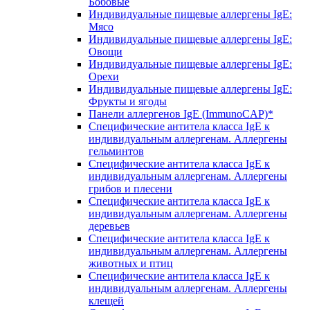
Бобовые
Индивидуальные пищевые аллергены IgE:
Мясо
Индивидуальные пищевые аллергены IgE:
Овощи
Индивидуальные пищевые аллергены IgE:
Орехи
Индивидуальные пищевые аллергены IgE:
Фрукты и ягоды
Панели аллергенов IgE (ImmunoCAP)*
Специфические антитела класса IgE к
индивидуальным аллергенам. Аллергены
гельминтов
Специфические антитела класса IgE к
индивидуальным аллергенам. Аллергены
грибов и плесени
Специфические антитела класса IgE к
индивидуальным аллергенам. Аллергены
деревьев
Специфические антитела класса IgE к
индивидуальным аллергенам. Аллергены
животных и птиц
Специфические антитела класса IgE к
индивидуальным аллергенам. Аллергены
клещей