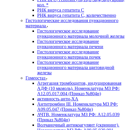
кол. *
РНК вируса гепатита C
РНК вируса гепатита C, количественно
Гистологические исследования пункционного
материала
Гистологическое исследование
пункционного материала молочной железы
Гистологическое исследование
пункционного материала печени
Гистологическое исследование
пункционного материала почек
Гистологическое исследование
пункционного материала щитовидной
железы
Гомеостаз
Агрегация тромбоцитов, индуцированная
АДФ (10 мкмоль). Номенклатура МЗ РФ:
A12.05.017.004 (Приказ №804н)
активность анти-ХА
Антитромбин III. Номенклатура МЗ РФ:
A09.05.047 (Приказ №804н)
АЧТВ. Номенклатура МЗ РФ: A12.05.039
(Приказ №804н)
Волчаночный антикоагулянт (скрининг).