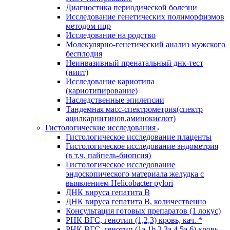
Диагностика периодической болезни
Исследование генетических полиморфизмов
методом пцр
Исследование на родство
Молекулярно-генетический анализ мужского
бесплодия
Неинвазивный пренатальный днк-тест
(нипт)
Исследование кариотипа
(кариотипирование)
Наследственные эпилепсии
Тандемная масс-спектрометрия(спектр
ацилкарнитинов,аминокислот)
Гистологические исследования
Гистологическое исследование плаценты
Гистологическое исследование эндометрия
(в т.ч. пайпель-биопсия)
Гистологическое исследование
эндоскопического материала желудка с
выявлением Helicobacter pylori
ДНК вируса гепатита B
ДНК вируса гепатита B, количественно
Консультация готовых препаратов (1 локус)
РНК ВГC, генотип (1,2,3) кровь, кач. *
РНК ВГC, генотип (1a,1b,2,3a,4,5a,6) кровь,