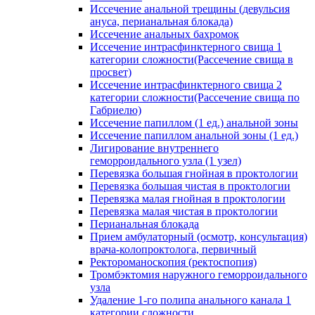
Иссечение анальной трещины (девульсия
ануса, перианальная блокада)
Иссечение анальных бахромок
Иссечение интрасфинктерного свища 1
категории сложности(Рассечение свища в
просвет)
Иссечение интрасфинктерного свища 2
категории сложности(Рассечение свища по
Габриелю)
Иссечение папиллом (1 ед.) анальной зоны
Иссечение папиллом анальной зоны (1 ед.)
Лигирование внутреннего
геморроидального узла (1 узел)
Перевязка большая гнойная в проктологии
Перевязка большая чистая в проктологии
Перевязка малая гнойная в проктологии
Перевязка малая чистая в проктологии
Перианальная блокада
Прием амбулаторный (осмотр, консультация)
врача-колопроктолога, первичный
Ректороманоскопия (ректоспопия)
Тромбэктомия наружного геморроидального
узла
Удаление 1-го полипа анального канала 1
категории сложности