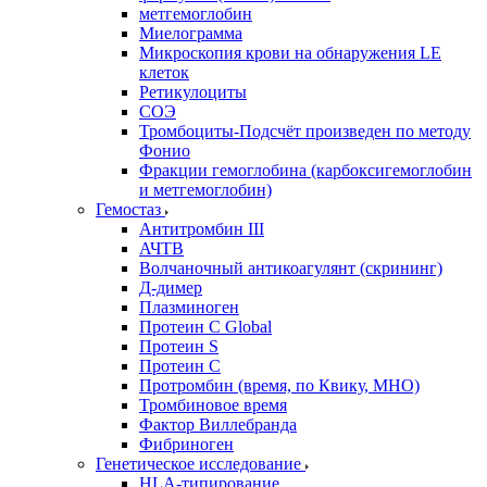
метгемоглобин
Миелограмма
Микроскопия крови на обнаружения LE
клеток
Ретикулоциты
СОЭ
Тромбоциты-Подсчёт произведен по методу
Фонио
Фракции гемоглобина (карбоксигемоглобин
и метгемоглобин)
Гемостаз
Антитромбин III
АЧТВ
Волчаночный антикоагулянт (скрининг)
Д-димер
Плазминоген
Протеин C Global
Протеин S
Протеин С
Протромбин (время, по Квику, МНО)
Тромбиновое время
Фактор Виллебранда
Фибриноген
Генетическое исследование
HLA-типирование