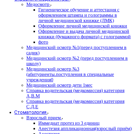
Медосмотр
Гигиеническое обучение и аттестация с
оформлением штампа и голограммы в
личной медицинской книжке (ЛМК)
Оформление личной медицинской книжки
Оформление и выдача личной медицинской
книжки (бумажного формата) с голограммой
фото
Медицинский осмотр №1(перед поступлением в
садик)
Медицинский осмотр №2 (перед поступлением в
школу)
Медицинский осмотр №3
(абитуриенты.поступления в специальные
учреждения0
Медицинский осмотр дети 1мес
Справка водительская (медкомиссия) категория
А,В.М
Справка водительская (медкомиссия) категория
С,Д,Е
Стоматология
Взрослый прием
Иммедиат протез из 3 единиц
Анестезия аппликационная(взрослый приём)
Анестезия