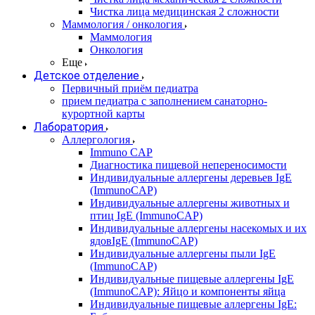
Чистка лица медицинская 2 сложности
Маммология / онкология
Маммология
Онкология
Еще
Детское отделение
Первичный приём педиатра
прием педиатра с заполнением санаторно-
курортной карты
Лаборатория
Аллергология
Immuno CAP
Диагностика пищевой непереносимости
Индивидуальные аллергены деревьев IgE
(ImmunoCAP)
Индивидуальные аллергены животных и
птиц IgE (ImmunoCAP)
Индивидуальные аллергены насекомых и их
ядовIgE (ImmunoCAP)
Индивидуальные аллергены пыли IgE
(ImmunoCAP)
Индивидуальные пищевые аллергены IgE
(ImmunoCAP): Яйцо и компоненты яйца
Индивидуальные пищевые аллергены IgE: