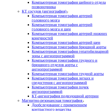
Компьютерная томография шейного отдела
позвоночника
КТ сосудов (ангиография)
Компьютерная томография артерий
головного мозга
Компьютерная томография артерий
головного мозга и шеи
Компьютерная томография артерий нижних
конечностей
Компьютерная томография артерий шеи
Компьютерная томография брюшной аорты
Компьютерная томография гепатобилиарной
зоны с ангиопрограммой
Компьютерная томография грудного и
брюшного отделов аорты с
ангиопрограммой
Компьютерная томография грудной аорты
Компьютерная томография легких и
средостения с ангиопрограммой
Компьютерная томография почек
ангиопрограммой
КТ-ангиография подвздошной артерии
Магнитно-резонансная томография
Дообследование с применением
контрастного вещества