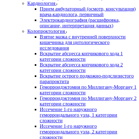
Кардиология
Прием амбулаторный (осмотр, консультация)
врача-кардиолога, первичный
Электрокардиография (расшифровка,
описание, интерпретация данных)
Колопроктология
Взятие мазка с внутренней поверхности
кишечника для цитологического
исследования
Вскрытие абсцесса копчикового хода 1
категории сложности
Вскрытие абсцесса копчикового хода 2
категории сложности
Вскрытие острого подкожно-подслизистого
парапроктита
Геморроидэктомия по Миллигану-Моргану 1
категории сложности
Геморроидэктомия по Миллигану-Моргану 2
категории сложности
Иссечение 1-го наружного
геморроидального узла, 1 категории
сложности
Иссечение 1-го наружного
геморроидального узла, 2 категории
сложности