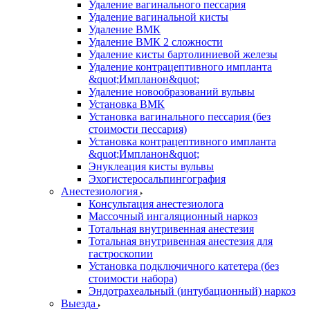
Удаление вагинального пессария
Удаление вагинальной кисты
Удаление ВМК
Удаление ВМК 2 сложности
Удаление кисты бартолиниевой железы
Удаление контрацептивного импланта
&quot;Импланон&quot;
Удаление новообразований вульвы
Установка ВМК
Установка вагинального пессария (без
стоимости пессария)
Установка контрацептивного импланта
&quot;Импланон&quot;
Энуклеация кисты вульвы
Эхогистеросальпингография
Анестезиология
Консультация анестезиолога
Массочный ингаляционный наркоз
Тотальная внутривенная анестезия
Тотальная внутривенная анестезия для
гастроскопии
Установка подключичного катетера (без
стоимости набора)
Эндотрахеальный (интубационный) наркоз
Выезда