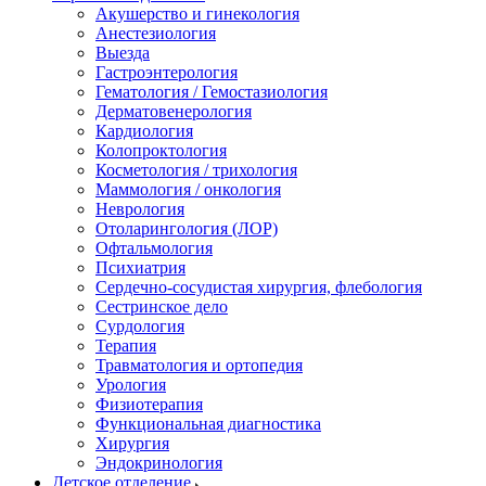
Акушерство и гинекология
Анестезиология
Выезда
Гастроэнтерология
Гематология / Гемостазиология
Дерматовенерология
Кардиология
Колопроктология
Косметология / трихология
Маммология / онкология
Неврология
Отоларингология (ЛОР)
Офтальмология
Психиатрия
Сердечно-сосудистая хирургия, флебология
Сестринское дело
Сурдология
Терапия
Травматология и ортопедия
Урология
Физиотерапия
Функциональная диагностика
Хирургия
Эндокринология
Детское отделение