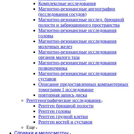
Комплексные исследования
Магнитно-резонансные ангиографии
(исследования сосудов)
Магнитно-резонансные исслед. брюшной
полости и забрюшинного пространства
Магнитно-резонансные исследования
головы
Магнитно-резонансные исследования
молочных желез
Магнитно-резонансные исследования
органов малого таза
Магнитно-резонансные исследования
позвоночника
Магнитно-резонансные исследования
суставов
Описание предоставленных компьютерных
томограмм 1 исследование
повторная запись диска
Рентгенографические исследования
Рентген брюшной полости
Рентген головы
Рентген грудной клетки
Рентген костей и суставов
Еще
Справки и медосмотры