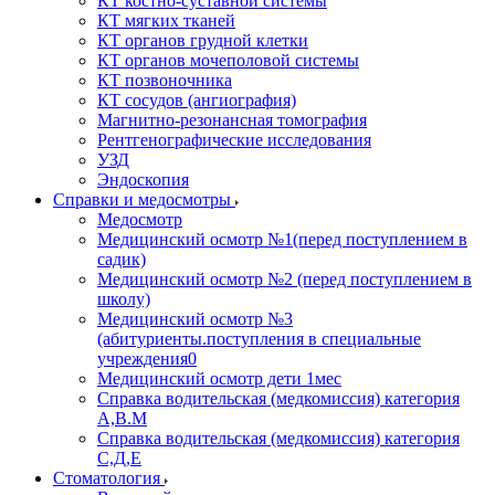
КТ костно-суставной системы
КТ мягких тканей
КТ органов грудной клетки
КТ органов мочеполовой системы
КТ позвоночника
КТ сосудов (ангиография)
Магнитно-резонансная томография
Рентгенографические исследования
УЗД
Эндоскопия
Справки и медосмотры
Медосмотр
Медицинский осмотр №1(перед поступлением в
садик)
Медицинский осмотр №2 (перед поступлением в
школу)
Медицинский осмотр №3
(абитуриенты.поступления в специальные
учреждения0
Медицинский осмотр дети 1мес
Справка водительская (медкомиссия) категория
А,В.М
Справка водительская (медкомиссия) категория
С,Д,Е
Стоматология