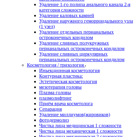
Удаление 1-го полипа анального канала 2-я
категория сложности
Удаление каловых камней
Удаление наружного геморроидального узла
(1 узел)
Удаление отдельных перианальных
остроконечных кондилом
Удаление сливных полукружных
перианальных остроконечных кондилом
Удаление сливных циркулярных
перианальных остроконечных кондилом
Косметология / трихология
Иньекционная косметология
Контурная пластика:
Эстетическая косметология
мезотерапия головы
Плазма головы
плазмолифтинг
Приём врача косметолога
Сепарация
Удаление миллиумов(жировиков)
фотодермолиз
Чистка лица медицинская 1 сложности
Чистка лица механическая 1 сложности
Чистка лица механическая 2 сложности