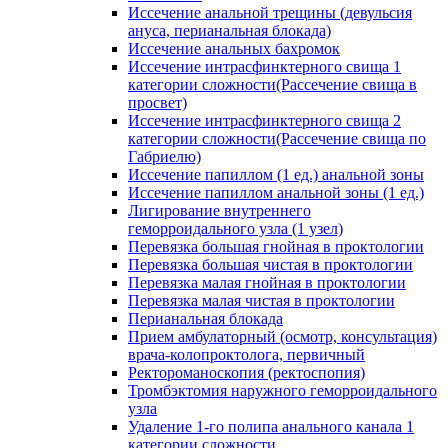
Иссечение анальной трещины (девульсия
ануса, перианальная блокада)
Иссечение анальных бахромок
Иссечение интрасфинктерного свища 1
категории сложности(Рассечение свища в
просвет)
Иссечение интрасфинктерного свища 2
категории сложности(Рассечение свища по
Габриелю)
Иссечение папиллом (1 ед.) анальной зоны
Иссечение папиллом анальной зоны (1 ед.)
Лигирование внутреннего
геморроидального узла (1 узел)
Перевязка большая гнойная в проктологии
Перевязка большая чистая в проктологии
Перевязка малая гнойная в проктологии
Перевязка малая чистая в проктологии
Перианальная блокада
Прием амбулаторный (осмотр, консультация)
врача-колопроктолога, первичный
Ректороманоскопия (ректоспопия)
Тромбэктомия наружного геморроидального
узла
Удаление 1-го полипа анального канала 1
категории сложности