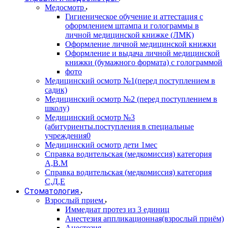
Медосмотр
Гигиеническое обучение и аттестация с
оформлением штампа и голограммы в
личной медицинской книжке (ЛМК)
Оформление личной медицинской книжки
Оформление и выдача личной медицинской
книжки (бумажного формата) с голограммой
фото
Медицинский осмотр №1(перед поступлением в
садик)
Медицинский осмотр №2 (перед поступлением в
школу)
Медицинский осмотр №3
(абитуриенты.поступления в специальные
учреждения0
Медицинский осмотр дети 1мес
Справка водительская (медкомиссия) категория
А,В.М
Справка водительская (медкомиссия) категория
С,Д,Е
Стоматология
Взрослый прием
Иммедиат протез из 3 единиц
Анестезия аппликационная(взрослый приём)
Анестезия