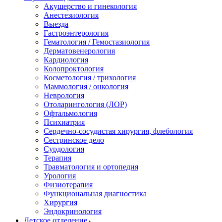
Акушерство и гинекология
Анестезиология
Выезда
Гастроэнтерология
Гематология / Гемостазиология
Дерматовенерология
Кардиология
Колопроктология
Косметология / трихология
Маммология / онкология
Неврология
Отоларингология (ЛОР)
Офтальмология
Психиатрия
Сердечно-сосудистая хирургия, флебология
Сестринское дело
Сурдология
Терапия
Травматология и ортопедия
Урология
Физиотерапия
Функциональная диагностика
Хирургия
Эндокринология
Детское отделение