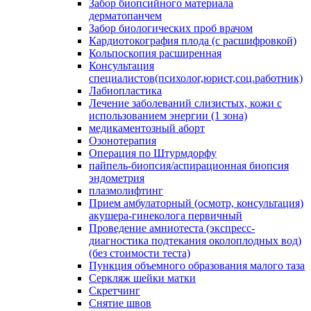
Забор биопсийного материала
дерматопанчем
Забор биологических проб врачом
Кардиотокография плода (с расшифровкой)
Кольпоскопия расширенная
Консультация
специалистов(психолог,юрист,соц.работник)
Лабиопластика
Лечение заболеваний слизистых, кожи с
использованием энергии (1 зона)
медикаментозный аборт
Озонотерапия
Операция по Штурмдорфу
пайпель-биопсия/аспирационная биопсия
эндометрия
плазмолифтинг
Прием амбулаторный (осмотр, консультация)
акушера-гинеколога первичный
Проведение амниотеста (экспресс-
диагностика подтекания околоплодных вод)
(без стоимости теста)
Пункция объемного образования малого таза
Серкляж шейки матки
Скретчинг
Снятие швов