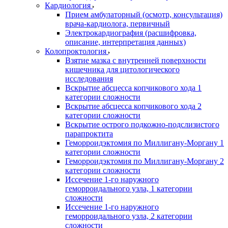
Кардиология
Прием амбулаторный (осмотр, консультация)
врача-кардиолога, первичный
Электрокардиография (расшифровка,
описание, интерпретация данных)
Колопроктология
Взятие мазка с внутренней поверхности
кишечника для цитологического
исследования
Вскрытие абсцесса копчикового хода 1
категории сложности
Вскрытие абсцесса копчикового хода 2
категории сложности
Вскрытие острого подкожно-подслизистого
парапроктита
Геморроидэктомия по Миллигану-Моргану 1
категории сложности
Геморроидэктомия по Миллигану-Моргану 2
категории сложности
Иссечение 1-го наружного
геморроидального узла, 1 категории
сложности
Иссечение 1-го наружного
геморроидального узла, 2 категории
сложности