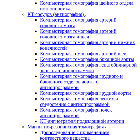
Компьютерная томография шейного отдела
позвоночника
КТ сосудов (ангиография)
Компьютерная томография артерий
головного мозга
Компьютерная томография артерий
головного мозга и шеи
Компьютерная томография артерий нижних
конечностей
Компьютерная томография артерий шеи
Компьютерная томография брюшной аорты
Компьютерная томография гепатобилиарной
зоны с ангиопрограммой
Компьютерная томография грудного и
брюшного отделов аорты с
ангиопрограммой
Компьютерная томография грудной аорты
Компьютерная томография легких и
средостения с ангиопрограммой
Компьютерная томография почек
ангиопрограммой
КТ-ангиография подвздошной артерии
Магнитно-резонансная томография
Дообследование с применением
контрастного вещества