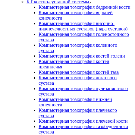
КТ костно-суставной системы
Компьютерная томография бедренной кости
Компьютерная томография верхней
конечности
Компьютерная томография височно-
нижнечелюстных суставов (пара суставов)
Компьютерная томография голеностопного
сустава
Компьютерная томография коленного
сустава
Компьютерная томография костей голени
Компьютерная томография костей
предплечья
Компьютерная томография костей таза
Компьютерная томография локтевого
сустава
Компьютерная томография лучезапястного
сустава
Компьютерная томография нижней
конечности
Компьютерная томография плечевого
сустава
Компьютерная томография плечевой кости
Компьютерная томография тазобедренного
сустава