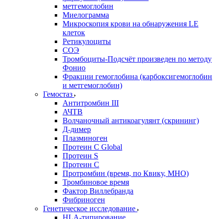
метгемоглобин
Миелограмма
Микроскопия крови на обнаружения LE
клеток
Ретикулоциты
СОЭ
Тромбоциты-Подсчёт произведен по методу
Фонио
Фракции гемоглобина (карбоксигемоглобин
и метгемоглобин)
Гемостаз
Антитромбин III
АЧТВ
Волчаночный антикоагулянт (скрининг)
Д-димер
Плазминоген
Протеин C Global
Протеин S
Протеин С
Протромбин (время, по Квику, МНО)
Тромбиновое время
Фактор Виллебранда
Фибриноген
Генетическое исследование
HLA-типирование