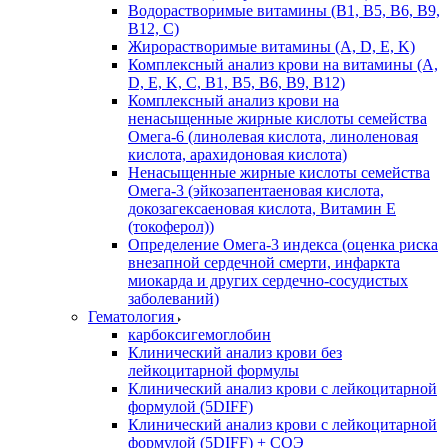
Водорастворимые витамины (B1, B5, B6, В9,
В12, С)
Жирорастворимые витамины (A, D, E, K)
Комплексный анализ крови на витамины (A,
D, E, K, C, B1, B5, B6, В9, B12)
Комплексный анализ крови на
ненасыщенные жирные кислоты семейства
Омега-6 (линолевая кислота, линоленовая
кислота, арахидоновая кислота)
Ненасыщенные жирные кислоты семейства
Омега-3 (эйкозапентаеновая кислота,
докозагексаеновая кислота, Витамин E
(токоферол))
Определение Омега-3 индекса (оценка риска
внезапной сердечной смерти, инфаркта
миокарда и других сердечно-сосудистых
заболеваний)
Гематология
карбоксигемоглобин
Клинический анализ крови без
лейкоцитарной формулы
Клинический анализ крови с лейкоцитарной
формулой (5DIFF)
Клинический анализ крови с лейкоцитарной
формулой (5DIFF) + СОЭ