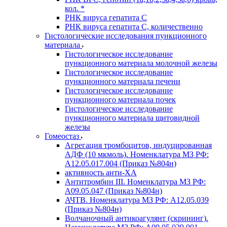
кол. *
РНК вируса гепатита C
РНК вируса гепатита C, количественно
Гистологические исследования пункционного
материала
Гистологическое исследование
пункционного материала молочной железы
Гистологическое исследование
пункционного материала печени
Гистологическое исследование
пункционного материала почек
Гистологическое исследование
пункционного материала щитовидной
железы
Гомеостаз
Агрегация тромбоцитов, индуцированная
АДФ (10 мкмоль). Номенклатура МЗ РФ:
A12.05.017.004 (Приказ №804н)
активность анти-ХА
Антитромбин III. Номенклатура МЗ РФ:
A09.05.047 (Приказ №804н)
АЧТВ. Номенклатура МЗ РФ: A12.05.039
(Приказ №804н)
Волчаночный антикоагулянт (скрининг).