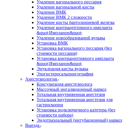
Удаление вагинального пессария
Удаление вагинальной кисты
Удаление ВМК
Удаление ВМК 2 сложности
Удаление кисты бартолиниевой железы
Удаление контрацептивного импланта
&quot;Импланон&quot;
Удаление новообразований вульвы
Установка ВМК
Установка вагинального пессария (без
стоимости пессария)
Установка контрацептивного импланта
&quot;Импланон&quot;
Энуклеация кисты вульвы
Эхогистеросальпингография
Анестезиология
Консультация анестезиолога
Массочный ингаляционный наркоз
Тотальная внутривенная анестезия
Тотальная внутривенная анестезия для
гастроскопии
Установка подключичного катетера (без
стоимости набора)
Эндотрахеальный (интубационный) наркоз
Выезда