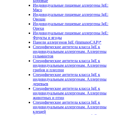
Бобовые
Индивидуальные пищевые аллергены IgE:
Мясо
Индивидуальные пищевые аллергены IgE:
Овощи
Индивидуальные пищевые аллергены IgE:
Орехи
Индивидуальные пищевые аллергены IgE:
Фрукты и ягоды
Панели аллергенов IgE (ImmunoCAP)*
Специфические антитела класса IgE к
индивидуальным аллергенам. Аллергены
гельминтов
Специфические антитела класса IgE к
индивидуальным аллергенам. Аллергены
грибов и плесени
Специфические антитела класса IgE к
индивидуальным аллергенам. Аллергены
деревьев
Специфические антитела класса IgE к
индивидуальным аллергенам. Аллергены
животных и птиц
Специфические антитела класса IgE к
индивидуальным аллергенам. Аллергены
клещей