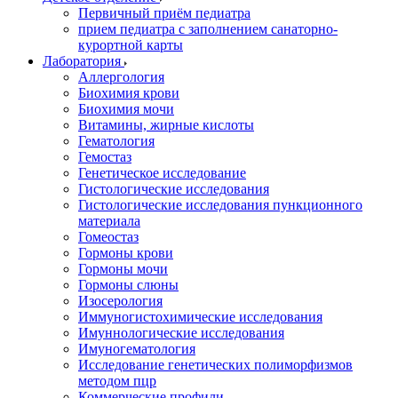
Первичный приём педиатра
прием педиатра с заполнением санаторно-
курортной карты
Лаборатория
Аллергология
Биохимия крови
Биохимия мочи
Витамины, жирные кислоты
Гематология
Гемостаз
Генетическое исследование
Гистологические исследования
Гистологические исследования пункционного
материала
Гомеостаз
Гормоны крови
Гормоны мочи
Гормоны слюны
Изосерология
Иммуногистохимические исследования
Имуннологические исследования
Имуногематология
Исследование генетических полиморфизмов
методом пцр
Коммерческие профили