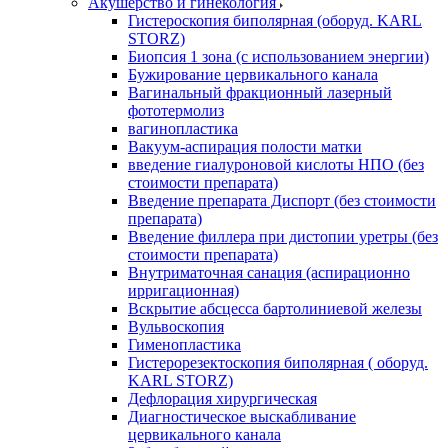
Акушерство и гинекология
Гистероскопия биполярная (оборуд. KARL
STORZ)
Биопсия 1 зона (с использованием энергии)
Бужирование цервикального канала
Вагинальный фракционный лазерный
фототермолиз
вагинопластика
Вакуум-аспирация полости матки
введение гиалуроновой кислоты НПО (без
стоимости препарата)
Введение препарата Диспорт (без стоимости
препарата)
Введение филлера при дистопии уретры (без
стоимости препарата)
Внутриматочная санация (аспирационно
ирригационная)
Вскрытие абсцесса бартолиниевой железы
Вульвоскопия
Гименопластика
Гистерорезектоскопия биполярная ( оборуд.
KARL STORZ)
Дефлорация хирургическая
Диагностическое выскабливание
цервикального канала