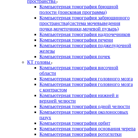
пространства
Компьютерная томография брюшной
полости (поисковая программа)
Компьютерная томография забрюшинного
пространства(система мочевыведения
почки,мочеточники,мочевой пузырь)
Компьютерная томография надпочечников
Компьютерная томография печени
Компьютерная томография поджелудочной
железы
Компьютерная томография почек
КТ головы
Компьютерная томография височной
области
Компьютерная томография головного мозга
Компьютерная томография головного мозга
с контрастом
Компьютерная томография нижней и
верхней челюсти
Компьютерная томография одной челюсти
Компьютерная томография околоносовых
пазух
Компьютерная томография орбит
Компьютерная томография основания черепа
Компьютерная томография ротоглотки