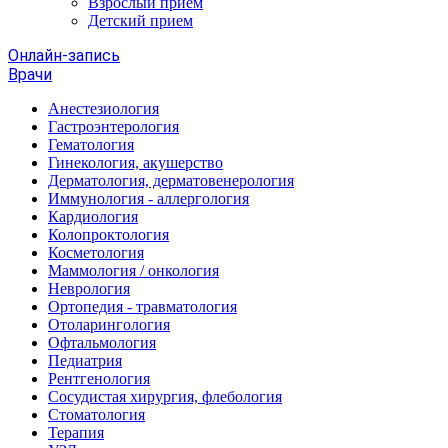
Взрослый прием
Детский прием
Онлайн-запись
Врачи
Анестезиология
Гастроэнтерология
Гематология
Гинекология, акушерство
Дерматология, дерматовенерология
Иммунология - аллергология
Кардиология
Колопроктология
Косметология
Маммология / онкология
Неврология
Ортопедия - травматология
Отоларингология
Офтальмология
Педиатрия
Рентгенология
Сосудистая хирургия, флебология
Стоматология
Терапия