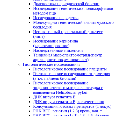
Диагностика периодической болезни
Исследование генетических полиморфизмов
методом пцр
Исследование на родство
Молекулярно-генетический анализ мужского
бесплодия
Неинвазивный пренатальный днк-тест
(нипт)
Исследование кариотипа
(кариотипирование)
Наследственные эпилепсии
Тандемная масс-спектрометрия(спектр
ацилкарнитинов,аминокислот)
Гистологические исследования
Гистологическое исследование плаценты
Гистологическое исследование эндометрия
(в т.ч. пайпель-биопсия)
Гистологическое исследование
эндоскопического материала желудка с
выявлением Helicobacter pylori
ДНК вируса гепатита B
ДНК вируса гепатита B, количественно
Консультация готовых препаратов (1 локус)
РНК ВГC, генотип (1,2,3) кровь, кач. *
РНК ВГC, генотип (1a,1b,2,3a,4,5a,6) кровь,