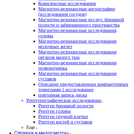
Комплексные исследования
Магнитно-резонансные ангиографии
(исследования сосудов)
Магнитно-резонансные исслед. брюшной
полости и забрюшинного пространства
Магнитно-резонансные исследования
головы
Магнитно-резонансные исследования
молочных желез
Магнитно-резонансные исследования
органов малого таза
Магнитно-резонансные исследования
позвоночника
Магнитно-резонансные исследования
суставов
Описание предоставленных компьютерных
томограмм 1 исследование
повторная запись диска
Рентгенографические исследования
Рентген брюшной полости
Рентген головы
Рентген грудной клетки
Рентген костей и суставов
Еще
Справки и медосмотры