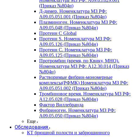
Номенклатура МЗ РФ: A09.05.029.001
(Приказ №804н)
Д-димер. Номенклатура МЗ РФ:
A09.05.051.001 (Приказ №804н)
Плазминоген. Номенклатура МЗ РФ:
A09.05.048 (Приказ №804н)
Протеин C Global
Протеин S. Номенклатура МЗ РФ:
A09.05.126 (Приказ №804н)
Протеин С. Номенклатура МЗ РФ:
A09.05.125 (Приказ №804н)
Протромбин (время, по Квику, МНО).
Номенклатура МЗ РФ: A12.30.014 (Приказ
№804н)
Растворимые фибрин-мономерные
комплексы(РФМК) Номенклатура МЗ РФ:
A09.05.051.002 (Приказ №804н)
Тромбиновое время. Номенклатура МЗ РФ:
A12.05.028 (Приказ №804н)
Фактор Виллебранда
Фибриноген. Номенклатура МЗ РФ:
A09.05.050 (Приказ №804н)
Еще
Обследования
КТ брюшной полости и забрюшинного