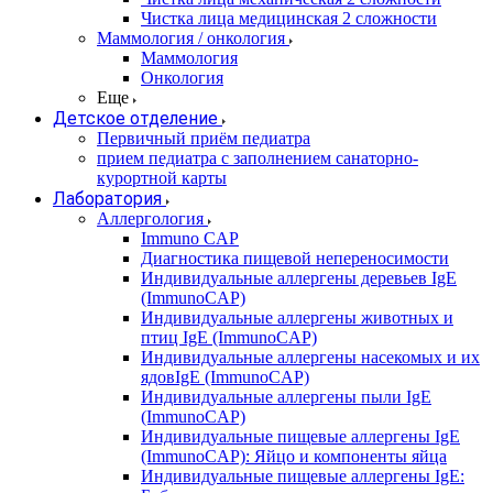
Чистка лица медицинская 2 сложности
Маммология / онкология
Маммология
Онкология
Еще
Детское отделение
Первичный приём педиатра
прием педиатра с заполнением санаторно-
курортной карты
Лаборатория
Аллергология
Immuno CAP
Диагностика пищевой непереносимости
Индивидуальные аллергены деревьев IgE
(ImmunoCAP)
Индивидуальные аллергены животных и
птиц IgE (ImmunoCAP)
Индивидуальные аллергены насекомых и их
ядовIgE (ImmunoCAP)
Индивидуальные аллергены пыли IgE
(ImmunoCAP)
Индивидуальные пищевые аллергены IgE
(ImmunoCAP): Яйцо и компоненты яйца
Индивидуальные пищевые аллергены IgE: