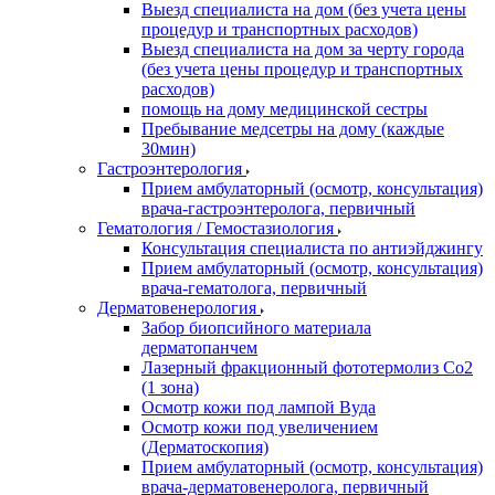
Выезд специалиста на дом (без учета цены
процедур и транспортных расходов)
Выезд специалиста на дом за черту города
(без учета цены процедур и транспортных
расходов)
помощь на дому медицинской сестры
Пребывание медсетры на дому (каждые
30мин)
Гастроэнтерология
Прием амбулаторный (осмотр, консультация)
врача-гастроэнтеролога, первичный
Гематология / Гемостазиология
Консультация специалиста по антиэйджингу
Прием амбулаторный (осмотр, консультация)
врача-гематолога, первичный
Дерматовенерология
Забор биопсийного материала
дерматопанчем
Лазерный фракционный фототермолиз Со2
(1 зона)
Осмотр кожи под лампой Вуда
Осмотр кожи под увеличением
(Дерматоскопия)
Прием амбулаторный (осмотр, консультация)
врача-дерматовенеролога, первичный