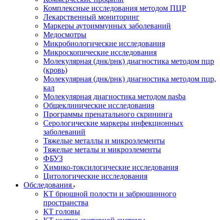
Комплексные исследования методом ПЦР
Лекарственный мониторинг
Маркеры аутоиммунных заболеваний
Медосмотры
Микробиологические исследования
Микроскопические исследования
Молекулярная (днк/рнк) диагностика методом пцр
(кровь)
Молекулярная (днк/рнк) диагностика методом пцр,
кал
Молекулярная диагностика методом nasba
Общеклинические исследования
Программы пренатального скрининга
Серологические маркеры инфекционных
заболеваний
Тяжелые металлы и микроэлементы
Тяжелые металы и микроэлементы
ФБУЗ
Химико-токсилогические исследования
Цитологические исследования
Обследования
КТ брюшной полости и забрюшинного
пространства
КТ головы