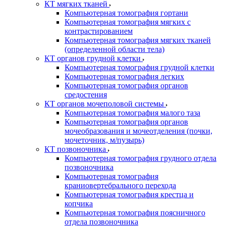
КТ мягких тканей
Компьютерная томография гортани
Компьютерная томография мягких с
контрастированием
Компьютерная томография мягких тканей
(определенной области тела)
КТ органов грудной клетки
Компьютерная томография грудной клетки
Компьютерная томография легких
Компьютерная томография органов
средостения
КТ органов мочеполовой системы
Компьютерная томография малого таза
Компьютерная томография органов
мочеобразования и мочеотделения (почки,
мочеточник, м/пузырь)
КТ позвоночника
Компьютерная томография грудного отдела
позвоночника
Компьютерная томография
краниовертебрального перехода
Компьютерная томография крестца и
копчика
Компьютерная томография поясничного
отдела позвоночника