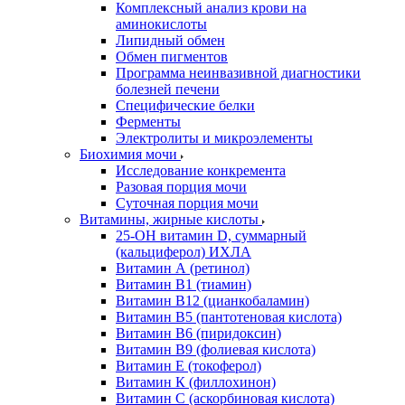
Комплексный анализ крови на
аминокислоты
Липидный обмен
Обмен пигментов
Программа неинвазивной диагностики
болезней печени
Специфические белки
Ферменты
Электролиты и микроэлементы
Биохимия мочи
Исследование конкремента
Разовая порция мочи
Суточная порция мочи
Витамины, жирные кислоты
25-OH витамин D, суммарный
(кальциферол) ИХЛА
Витамин А (ретинол)
Витамин В1 (тиамин)
Витамин В12 (цианкобаламин)
Витамин В5 (пантотеновая кислота)
Витамин В6 (пиридоксин)
Витамин В9 (фолиевая кислота)
Витамин Е (токоферол)
Витамин К (филлохинон)
Витамин С (аскорбиновая кислота)