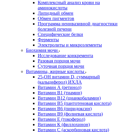
Комплексный анализ крови на
аминокислоты
Липидный обмен
Обмен пигментов
Программа неинвазивной диагностики
болезней печени
Специфические белки
Ферменты
Электролиты и микроэлементы
Биохимия мочи
Исследование конкремента
Разовая порция мочи
Суточная порция мочи
Витамины, жирные кислоты
25-OH витамин D, суммарный
(кальциферол) ИХЛА
Витамин А (ретинол)
Витамин В1 (тиамин)
Витамин В12 (цианкобаламин)
Витамин В5 (пантотеновая кислота)
Витамин В6 (пиридоксин)
Витамин В9 (фолиевая кислота)
Витамин Е (токоферол)
Витамин К (филлохинон)
Витамин С (аскорбиновая кислота)