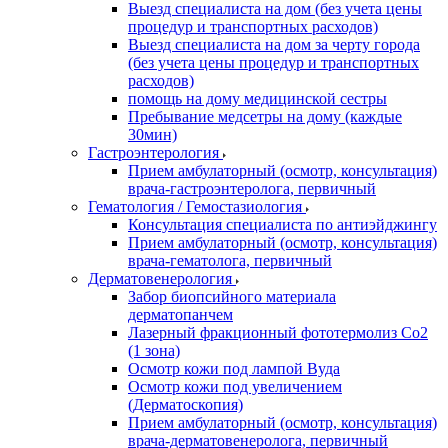
Выезд специалиста на дом (без учета цены
процедур и транспортных расходов)
Выезд специалиста на дом за черту города
(без учета цены процедур и транспортных
расходов)
помощь на дому медицинской сестры
Пребывание медсетры на дому (каждые
30мин)
Гастроэнтерология
Прием амбулаторный (осмотр, консультация)
врача-гастроэнтеролога, первичный
Гематология / Гемостазиология
Консультация специалиста по антиэйджингу
Прием амбулаторный (осмотр, консультация)
врача-гематолога, первичный
Дерматовенерология
Забор биопсийного материала
дерматопанчем
Лазерный фракционный фототермолиз Со2
(1 зона)
Осмотр кожи под лампой Вуда
Осмотр кожи под увеличением
(Дерматоскопия)
Прием амбулаторный (осмотр, консультация)
врача-дерматовенеролога, первичный