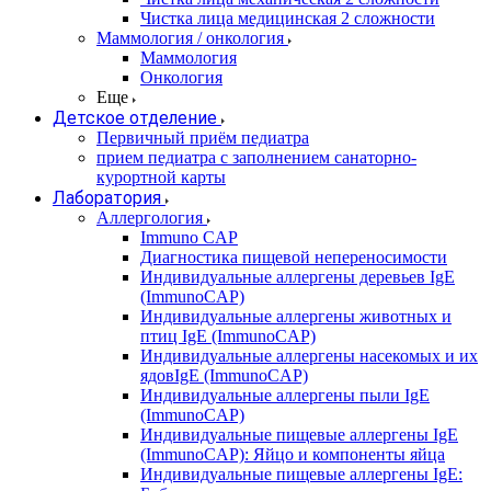
Чистка лица медицинская 2 сложности
Маммология / онкология
Маммология
Онкология
Еще
Детское отделение
Первичный приём педиатра
прием педиатра с заполнением санаторно-
курортной карты
Лаборатория
Аллергология
Immuno CAP
Диагностика пищевой непереносимости
Индивидуальные аллергены деревьев IgE
(ImmunoCAP)
Индивидуальные аллергены животных и
птиц IgE (ImmunoCAP)
Индивидуальные аллергены насекомых и их
ядовIgE (ImmunoCAP)
Индивидуальные аллергены пыли IgE
(ImmunoCAP)
Индивидуальные пищевые аллергены IgE
(ImmunoCAP): Яйцо и компоненты яйца
Индивидуальные пищевые аллергены IgE: