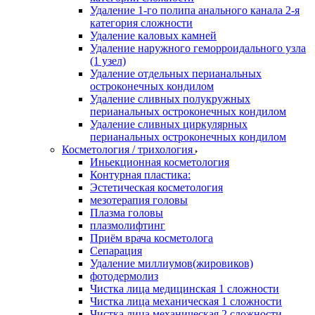
Удаление 1-го полипа анального канала 2-я
категория сложности
Удаление каловых камней
Удаление наружного геморроидального узла
(1 узел)
Удаление отдельных перианальных
остроконечных кондилом
Удаление сливных полукружных
перианальных остроконечных кондилом
Удаление сливных циркулярных
перианальных остроконечных кондилом
Косметология / трихология
Иньекционная косметология
Контурная пластика:
Эстетическая косметология
мезотерапия головы
Плазма головы
плазмолифтинг
Приём врача косметолога
Сепарация
Удаление миллиумов(жировиков)
фотодермолиз
Чистка лица медицинская 1 сложности
Чистка лица механическая 1 сложности
Чистка лица механическая 2 сложности