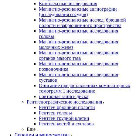
Комплексные исследования
Магнитно-резонансные ангиографии
(исследования сосудов)
Магнитно-резонансные исслед. брюшной
полости и забрюшинного пространства
Магнитно-резонансные исследования
головы
Магнитно-резонансные исследования
молочных желез
Магнитно-резонансные исследования
органов малого таза
Магнитно-резонансные исследования
позвоночника
Магнитно-резонансные исследования
суставов
Описание предоставленных компьютерных
томограмм 1 исследование
повторная запись диска
Рентгенографические исследования
Рентген брюшной полости
Рентген головы
Рентген грудной клетки
Рентген костей и суставов
Еще
Справки и медосмотры