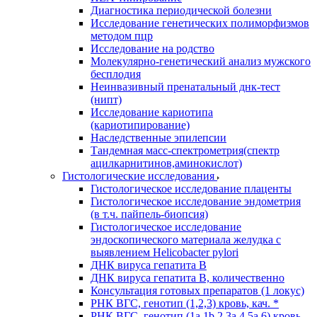
Диагностика периодической болезни
Исследование генетических полиморфизмов
методом пцр
Исследование на родство
Молекулярно-генетический анализ мужского
бесплодия
Неинвазивный пренатальный днк-тест
(нипт)
Исследование кариотипа
(кариотипирование)
Наследственные эпилепсии
Тандемная масс-спектрометрия(спектр
ацилкарнитинов,аминокислот)
Гистологические исследования
Гистологическое исследование плаценты
Гистологическое исследование эндометрия
(в т.ч. пайпель-биопсия)
Гистологическое исследование
эндоскопического материала желудка с
выявлением Helicobacter pylori
ДНК вируса гепатита B
ДНК вируса гепатита B, количественно
Консультация готовых препаратов (1 локус)
РНК ВГC, генотип (1,2,3) кровь, кач. *
РНК ВГC, генотип (1a,1b,2,3a,4,5a,6) кровь,