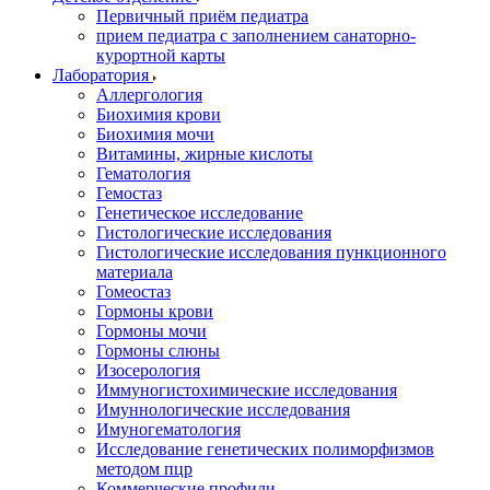
Первичный приём педиатра
прием педиатра с заполнением санаторно-
курортной карты
Лаборатория
Аллергология
Биохимия крови
Биохимия мочи
Витамины, жирные кислоты
Гематология
Гемостаз
Генетическое исследование
Гистологические исследования
Гистологические исследования пункционного
материала
Гомеостаз
Гормоны крови
Гормоны мочи
Гормоны слюны
Изосерология
Иммуногистохимические исследования
Имуннологические исследования
Имуногематология
Исследование генетических полиморфизмов
методом пцр
Коммерческие профили