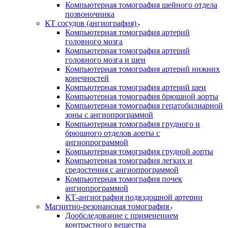
Компьютерная томография шейного отдела
позвоночника
КТ сосудов (ангиография)
Компьютерная томография артерий
головного мозга
Компьютерная томография артерий
головного мозга и шеи
Компьютерная томография артерий нижних
конечностей
Компьютерная томография артерий шеи
Компьютерная томография брюшной аорты
Компьютерная томография гепатобилиарной
зоны с ангиопрограммой
Компьютерная томография грудного и
брюшного отделов аорты с
ангиопрограммой
Компьютерная томография грудной аорты
Компьютерная томография легких и
средостения с ангиопрограммой
Компьютерная томография почек
ангиопрограммой
КТ-ангиография подвздошной артерии
Магнитно-резонансная томография
Дообследование с применением
контрастного вещества