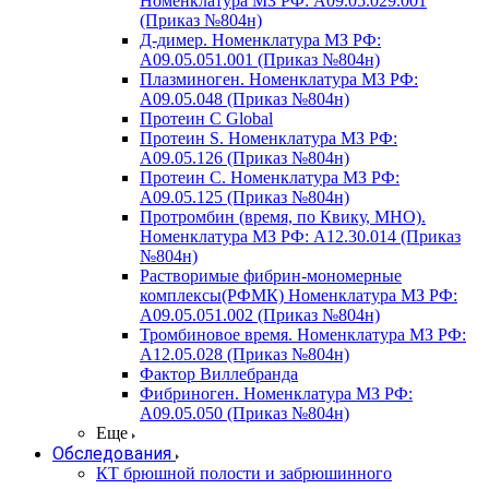
Номенклатура МЗ РФ: A09.05.029.001
(Приказ №804н)
Д-димер. Номенклатура МЗ РФ:
A09.05.051.001 (Приказ №804н)
Плазминоген. Номенклатура МЗ РФ:
A09.05.048 (Приказ №804н)
Протеин C Global
Протеин S. Номенклатура МЗ РФ:
A09.05.126 (Приказ №804н)
Протеин С. Номенклатура МЗ РФ:
A09.05.125 (Приказ №804н)
Протромбин (время, по Квику, МНО).
Номенклатура МЗ РФ: A12.30.014 (Приказ
№804н)
Растворимые фибрин-мономерные
комплексы(РФМК) Номенклатура МЗ РФ:
A09.05.051.002 (Приказ №804н)
Тромбиновое время. Номенклатура МЗ РФ:
A12.05.028 (Приказ №804н)
Фактор Виллебранда
Фибриноген. Номенклатура МЗ РФ:
A09.05.050 (Приказ №804н)
Еще
Обследования
КТ брюшной полости и забрюшинного