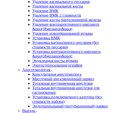
Удаление вагинального пессария
Удаление вагинальной кисты
Удаление ВМК
Удаление ВМК 2 сложности
Удаление кисты бартолиниевой железы
Удаление контрацептивного импланта
&quot;Импланон&quot;
Удаление новообразований вульвы
Установка ВМК
Установка вагинального пессария (без
стоимости пессария)
Установка контрацептивного импланта
&quot;Импланон&quot;
Энуклеация кисты вульвы
Эхогистеросальпингография
Анестезиология
Консультация анестезиолога
Массочный ингаляционный наркоз
Тотальная внутривенная анестезия
Тотальная внутривенная анестезия для
гастроскопии
Установка подключичного катетера (без
стоимости набора)
Эндотрахеальный (интубационный) наркоз
Выезда