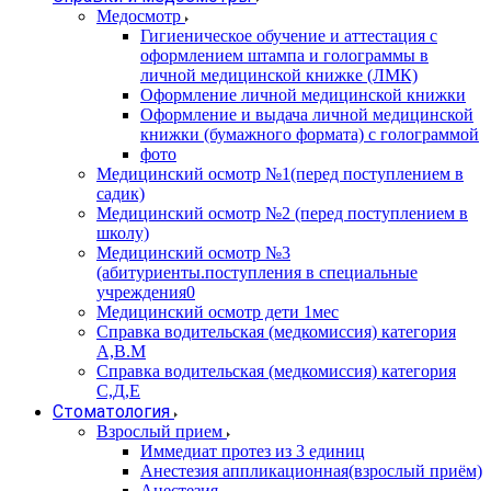
Медосмотр
Гигиеническое обучение и аттестация с
оформлением штампа и голограммы в
личной медицинской книжке (ЛМК)
Оформление личной медицинской книжки
Оформление и выдача личной медицинской
книжки (бумажного формата) с голограммой
фото
Медицинский осмотр №1(перед поступлением в
садик)
Медицинский осмотр №2 (перед поступлением в
школу)
Медицинский осмотр №3
(абитуриенты.поступления в специальные
учреждения0
Медицинский осмотр дети 1мес
Справка водительская (медкомиссия) категория
А,В.М
Справка водительская (медкомиссия) категория
С,Д,Е
Стоматология
Взрослый прием
Иммедиат протез из 3 единиц
Анестезия аппликационная(взрослый приём)
Анестезия