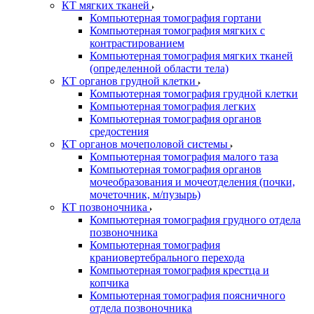
КТ мягких тканей
Компьютерная томография гортани
Компьютерная томография мягких с
контрастированием
Компьютерная томография мягких тканей
(определенной области тела)
КТ органов грудной клетки
Компьютерная томография грудной клетки
Компьютерная томография легких
Компьютерная томография органов
средостения
КТ органов мочеполовой системы
Компьютерная томография малого таза
Компьютерная томография органов
мочеобразования и мочеотделения (почки,
мочеточник, м/пузырь)
КТ позвоночника
Компьютерная томография грудного отдела
позвоночника
Компьютерная томография
краниовертебрального перехода
Компьютерная томография крестца и
копчика
Компьютерная томография поясничного
отдела позвоночника