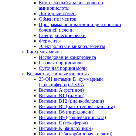
Комплексный анализ крови на
аминокислоты
Липидный обмен
Обмен пигментов
Программа неинвазивной диагностики
болезней печени
Специфические белки
Ферменты
Электролиты и микроэлементы
Биохимия мочи
Исследование конкремента
Разовая порция мочи
Суточная порция мочи
Витамины, жирные кислоты
25-OH витамин D, суммарный
(кальциферол) ИХЛА
Витамин А (ретинол)
Витамин В1 (тиамин)
Витамин В12 (цианкобаламин)
Витамин В5 (пантотеновая кислота)
Витамин В6 (пиридоксин)
Витамин В9 (фолиевая кислота)
Витамин Е (токоферол)
Витамин К (филлохинон)
Витамин С (аскорбиновая кислота)