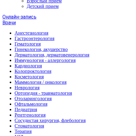
Взрослый прием
Детский прием
Онлайн-запись
Врачи
Анестезиология
Гастроэнтерология
Гематология
Гинекология, акушерство
Дерматология, дерматовенерология
Иммунология - аллергология
Кардиология
Колопроктология
Косметология
Маммология / онкология
Неврология
Ортопедия - травматология
Отоларингология
Офтальмология
Педиатрия
Рентгенология
Сосудистая хирургия, флебология
Стоматология
Терапия