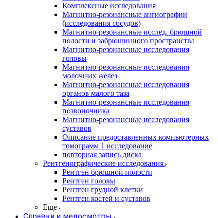
Комплексные исследования
Магнитно-резонансные ангиографии
(исследования сосудов)
Магнитно-резонансные исслед. брюшной
полости и забрюшинного пространства
Магнитно-резонансные исследования
головы
Магнитно-резонансные исследования
молочных желез
Магнитно-резонансные исследования
органов малого таза
Магнитно-резонансные исследования
позвоночника
Магнитно-резонансные исследования
суставов
Описание предоставленных компьютерных
томограмм 1 исследование
повторная запись диска
Рентгенографические исследования
Рентген брюшной полости
Рентген головы
Рентген грудной клетки
Рентген костей и суставов
Еще
Справки и медосмотры