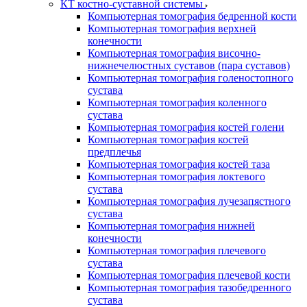
КТ костно-суставной системы
Компьютерная томография бедренной кости
Компьютерная томография верхней
конечности
Компьютерная томография височно-
нижнечелюстных суставов (пара суставов)
Компьютерная томография голеностопного
сустава
Компьютерная томография коленного
сустава
Компьютерная томография костей голени
Компьютерная томография костей
предплечья
Компьютерная томография костей таза
Компьютерная томография локтевого
сустава
Компьютерная томография лучезапястного
сустава
Компьютерная томография нижней
конечности
Компьютерная томография плечевого
сустава
Компьютерная томография плечевой кости
Компьютерная томография тазобедренного
сустава