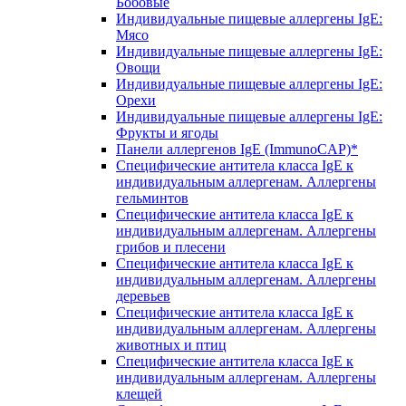
Бобовые
Индивидуальные пищевые аллергены IgE:
Мясо
Индивидуальные пищевые аллергены IgE:
Овощи
Индивидуальные пищевые аллергены IgE:
Орехи
Индивидуальные пищевые аллергены IgE:
Фрукты и ягоды
Панели аллергенов IgE (ImmunoCAP)*
Специфические антитела класса IgE к
индивидуальным аллергенам. Аллергены
гельминтов
Специфические антитела класса IgE к
индивидуальным аллергенам. Аллергены
грибов и плесени
Специфические антитела класса IgE к
индивидуальным аллергенам. Аллергены
деревьев
Специфические антитела класса IgE к
индивидуальным аллергенам. Аллергены
животных и птиц
Специфические антитела класса IgE к
индивидуальным аллергенам. Аллергены
клещей