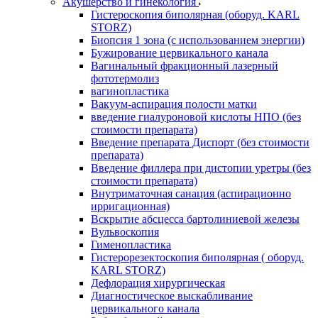
Акушерство и гинекология
Гистероскопия биполярная (оборуд. KARL
STORZ)
Биопсия 1 зона (с использованием энергии)
Бужирование цервикального канала
Вагинальный фракционный лазерный
фототермолиз
вагинопластика
Вакуум-аспирация полости матки
введение гиалуроновой кислоты НПО (без
стоимости препарата)
Введение препарата Диспорт (без стоимости
препарата)
Введение филлера при дистопии уретры (без
стоимости препарата)
Внутриматочная санация (аспирационно
ирригационная)
Вскрытие абсцесса бартолиниевой железы
Вульвоскопия
Гименопластика
Гистерорезектоскопия биполярная ( оборуд.
KARL STORZ)
Дефлорация хирургическая
Диагностическое выскабливание
цервикального канала