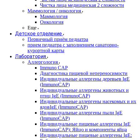
Чистка лица медицинская 2 сложности
Маммология / онкология
Маммология
Онкология
Еще
Детское отделение
Первичный приём педиатра
прием педиатра с заполнением санаторно-
курортной карты
Лаборатория
Аллергология
Immuno CAP
Диагностика пищевой непереносимости
Индивидуальные аллергены деревьев IgE
(ImmunoCAP)
Индивидуальные аллергены животных и
птиц IgE (ImmunoCAP)
Индивидуальные аллергены насекомых и их
ядовIgE (ImmunoCAP)
Индивидуальные аллергены пыли IgE
(ImmunoCAP)
Индивидуальные пищевые аллергены IgE
(ImmunoCAP): Яйцо и компоненты яйца
Индивидуальные пищевые аллергены IgE: