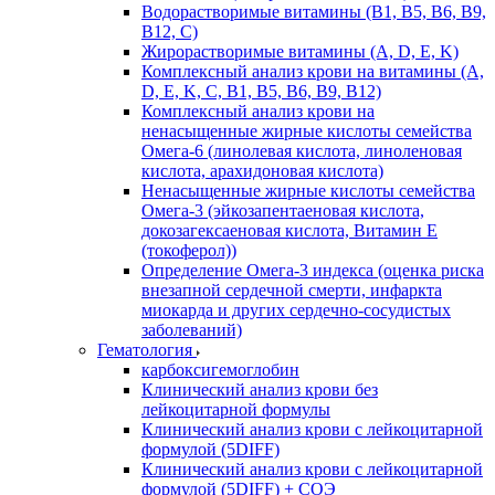
Водорастворимые витамины (B1, B5, B6, В9,
В12, С)
Жирорастворимые витамины (A, D, E, K)
Комплексный анализ крови на витамины (A,
D, E, K, C, B1, B5, B6, В9, B12)
Комплексный анализ крови на
ненасыщенные жирные кислоты семейства
Омега-6 (линолевая кислота, линоленовая
кислота, арахидоновая кислота)
Ненасыщенные жирные кислоты семейства
Омега-3 (эйкозапентаеновая кислота,
докозагексаеновая кислота, Витамин E
(токоферол))
Определение Омега-3 индекса (оценка риска
внезапной сердечной смерти, инфаркта
миокарда и других сердечно-сосудистых
заболеваний)
Гематология
карбоксигемоглобин
Клинический анализ крови без
лейкоцитарной формулы
Клинический анализ крови с лейкоцитарной
формулой (5DIFF)
Клинический анализ крови с лейкоцитарной
формулой (5DIFF) + СОЭ