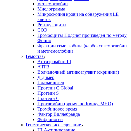
метгемоглобин
Миелограмма
Микроскопия крови на обнаружения LE
клеток
Ретикулоциты
СОЭ
Тромбоциты-Подсчёт произведен по методу
Фонио
Фракции гемоглобина (карбоксигемоглобин
и метгемоглобин)
Гемостаз
Антитромбин III
АЧТВ
Волчаночный антикоагулянт (скрининг)
Д-димер
Плазминоген
Протеин C Global
Протеин S
Протеин С
Протромбин (время, по Квику, МНО)
Тромбиновое время
Фактор Виллебранда
Фибриноген
Генетическое исследование
HLA-типирование