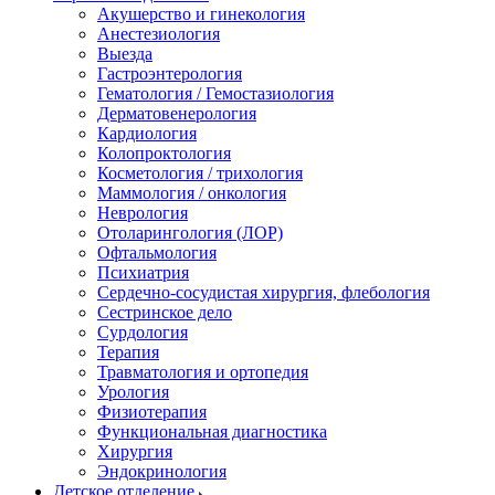
Акушерство и гинекология
Анестезиология
Выезда
Гастроэнтерология
Гематология / Гемостазиология
Дерматовенерология
Кардиология
Колопроктология
Косметология / трихология
Маммология / онкология
Неврология
Отоларингология (ЛОР)
Офтальмология
Психиатрия
Сердечно-сосудистая хирургия, флебология
Сестринское дело
Сурдология
Терапия
Травматология и ортопедия
Урология
Физиотерапия
Функциональная диагностика
Хирургия
Эндокринология
Детское отделение