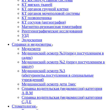
КТ костно-суставной системы
КТ мягких тканей
КТ органов грудной клетки
КТ органов мочеполовой системы
КТ позвоночника
КТ сосудов (ангиография)
Магнитно-резонансная томография
Рентгенографические исследования
УЗД
Эндоскопия
Справки и медосмотры
Медосмотр
Медицинский осмотр №1(перед поступлением в
садик)
Медицинский осмотр №2 (перед поступлением в
школу)
Медицинский осмотр №3
(абитуриенты.поступления в специальные
учреждения0
Медицинский осмотр дети 1мес
Справка водительская (медкомиссия) категория
А,В.М
Справка водительская (медкомиссия) категория
С,Д,Е
Стоматология