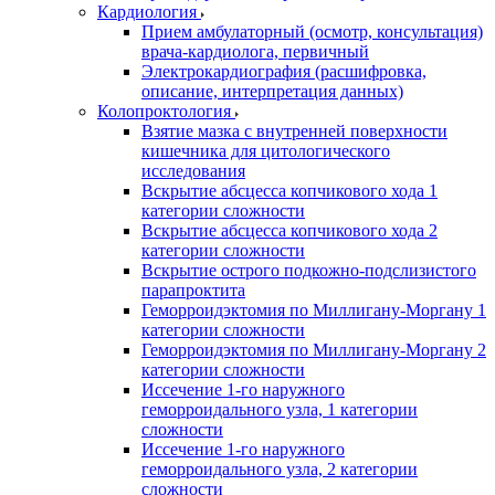
Кардиология
Прием амбулаторный (осмотр, консультация)
врача-кардиолога, первичный
Электрокардиография (расшифровка,
описание, интерпретация данных)
Колопроктология
Взятие мазка с внутренней поверхности
кишечника для цитологического
исследования
Вскрытие абсцесса копчикового хода 1
категории сложности
Вскрытие абсцесса копчикового хода 2
категории сложности
Вскрытие острого подкожно-подслизистого
парапроктита
Геморроидэктомия по Миллигану-Моргану 1
категории сложности
Геморроидэктомия по Миллигану-Моргану 2
категории сложности
Иссечение 1-го наружного
геморроидального узла, 1 категории
сложности
Иссечение 1-го наружного
геморроидального узла, 2 категории
сложности