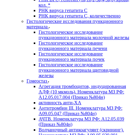
кол. *
РНК вируса гепатита C
РНК вируса гепатита C, количественно
Гистологические исследования пункционного
материала
Гистологическое исследование
пункционного материала молочной железы
Гистологическое исследование
пункционного материала печени
Гистологическое исследование
пункционного материала почек
Гистологическое исследование
пункционного материала щитовидной
железы
Гомеостаз
Агрегация тромбоцитов, индуцированная
АДФ (10 мкмоль). Номенклатура МЗ РФ:
A12.05.017.004 (Приказ №804н)
активность анти-ХА
Антитромбин III. Номенклатура МЗ РФ:
A09.05.047 (Приказ №804н)
АЧТВ. Номенклатура МЗ РФ: A12.05.039
(Приказ №804н)
Волчаночный антикоагулянт (скрининг).