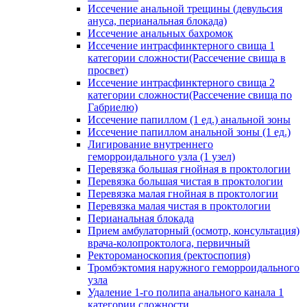
Иссечение анальной трещины (девульсия
ануса, перианальная блокада)
Иссечение анальных бахромок
Иссечение интрасфинктерного свища 1
категории сложности(Рассечение свища в
просвет)
Иссечение интрасфинктерного свища 2
категории сложности(Рассечение свища по
Габриелю)
Иссечение папиллом (1 ед.) анальной зоны
Иссечение папиллом анальной зоны (1 ед.)
Лигирование внутреннего
геморроидального узла (1 узел)
Перевязка большая гнойная в проктологии
Перевязка большая чистая в проктологии
Перевязка малая гнойная в проктологии
Перевязка малая чистая в проктологии
Перианальная блокада
Прием амбулаторный (осмотр, консультация)
врача-колопроктолога, первичный
Ректороманоскопия (ректоспопия)
Тромбэктомия наружного геморроидального
узла
Удаление 1-го полипа анального канала 1
категории сложности