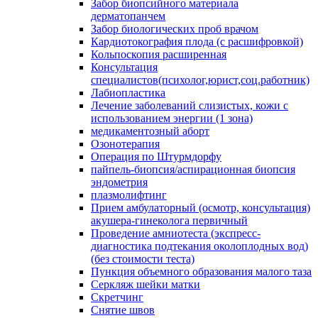
Забор биопсийного материала
дерматопанчем
Забор биологических проб врачом
Кардиотокография плода (с расшифровкой)
Кольпоскопия расширенная
Консультация
специалистов(психолог,юрист,соц.работник)
Лабиопластика
Лечение заболеваний слизистых, кожи с
использованием энергии (1 зона)
медикаментозный аборт
Озонотерапия
Операция по Штурмдорфу
пайпель-биопсия/аспирационная биопсия
эндометрия
плазмолифтинг
Прием амбулаторный (осмотр, консультация)
акушера-гинеколога первичный
Проведение амниотеста (экспресс-
диагностика подтекания околоплодных вод)
(без стоимости теста)
Пункция объемного образования малого таза
Серкляж шейки матки
Скретчинг
Снятие швов