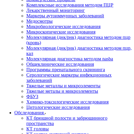
Комплексные исследования методом ПЦР
Лекарственный мониторинг
Маркеры аутоиммунных заболеваний
Медосмотры
Микробиологические исследования
Микроскопические исследования
Молекулярная (днк/рнк) диагностика методом пцр
(кровь)
Молекулярная (днк/рнк) диагностика методом пцр,
кал
Молекулярная диагностика методом nasba
Общеклинические исследования
Программы пренатального скрининга
Серологические маркеры инфекционных
заболеваний
Тяжелые металлы и микроэлементы
Тяжелые металы и микроэлементы
ФБУЗ
Химико-токсилогические исследования
Цитологические исследования
Обследования
КТ брюшной полости и забрюшинного
пространства
КТ головы