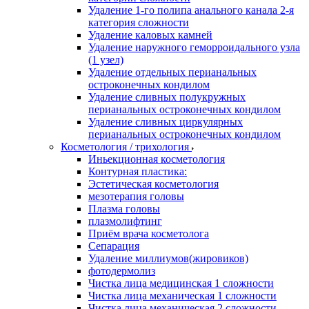
Удаление 1-го полипа анального канала 2-я
категория сложности
Удаление каловых камней
Удаление наружного геморроидального узла
(1 узел)
Удаление отдельных перианальных
остроконечных кондилом
Удаление сливных полукружных
перианальных остроконечных кондилом
Удаление сливных циркулярных
перианальных остроконечных кондилом
Косметология / трихология
Иньекционная косметология
Контурная пластика:
Эстетическая косметология
мезотерапия головы
Плазма головы
плазмолифтинг
Приём врача косметолога
Сепарация
Удаление миллиумов(жировиков)
фотодермолиз
Чистка лица медицинская 1 сложности
Чистка лица механическая 1 сложности
Чистка лица механическая 2 сложности