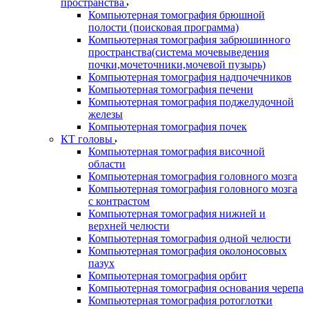
пространства
Компьютерная томография брюшной
полости (поисковая программа)
Компьютерная томография забрюшинного
пространства(система мочевыведения
почки,мочеточники,мочевой пузырь)
Компьютерная томография надпочечников
Компьютерная томография печени
Компьютерная томография поджелудочной
железы
Компьютерная томография почек
КТ головы
Компьютерная томография височной
области
Компьютерная томография головного мозга
Компьютерная томография головного мозга
с контрастом
Компьютерная томография нижней и
верхней челюсти
Компьютерная томография одной челюсти
Компьютерная томография околоносовых
пазух
Компьютерная томография орбит
Компьютерная томография основания черепа
Компьютерная томография ротоглотки