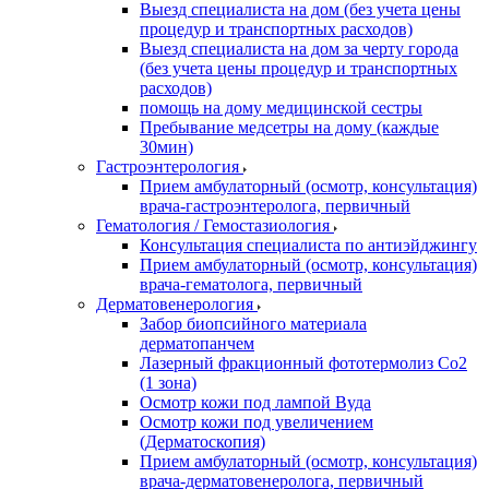
Выезд специалиста на дом (без учета цены
процедур и транспортных расходов)
Выезд специалиста на дом за черту города
(без учета цены процедур и транспортных
расходов)
помощь на дому медицинской сестры
Пребывание медсетры на дому (каждые
30мин)
Гастроэнтерология
Прием амбулаторный (осмотр, консультация)
врача-гастроэнтеролога, первичный
Гематология / Гемостазиология
Консультация специалиста по антиэйджингу
Прием амбулаторный (осмотр, консультация)
врача-гематолога, первичный
Дерматовенерология
Забор биопсийного материала
дерматопанчем
Лазерный фракционный фототермолиз Со2
(1 зона)
Осмотр кожи под лампой Вуда
Осмотр кожи под увеличением
(Дерматоскопия)
Прием амбулаторный (осмотр, консультация)
врача-дерматовенеролога, первичный