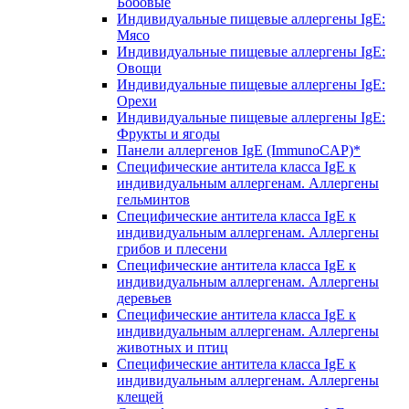
Бобовые
Индивидуальные пищевые аллергены IgE:
Мясо
Индивидуальные пищевые аллергены IgE:
Овощи
Индивидуальные пищевые аллергены IgE:
Орехи
Индивидуальные пищевые аллергены IgE:
Фрукты и ягоды
Панели аллергенов IgE (ImmunoCAP)*
Специфические антитела класса IgE к
индивидуальным аллергенам. Аллергены
гельминтов
Специфические антитела класса IgE к
индивидуальным аллергенам. Аллергены
грибов и плесени
Специфические антитела класса IgE к
индивидуальным аллергенам. Аллергены
деревьев
Специфические антитела класса IgE к
индивидуальным аллергенам. Аллергены
животных и птиц
Специфические антитела класса IgE к
индивидуальным аллергенам. Аллергены
клещей