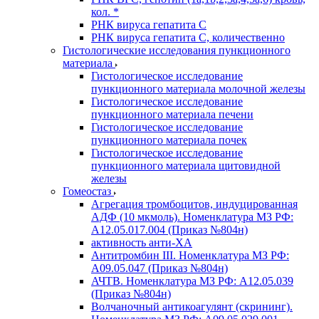
кол. *
РНК вируса гепатита C
РНК вируса гепатита C, количественно
Гистологические исследования пункционного
материала
Гистологическое исследование
пункционного материала молочной железы
Гистологическое исследование
пункционного материала печени
Гистологическое исследование
пункционного материала почек
Гистологическое исследование
пункционного материала щитовидной
железы
Гомеостаз
Агрегация тромбоцитов, индуцированная
АДФ (10 мкмоль). Номенклатура МЗ РФ:
A12.05.017.004 (Приказ №804н)
активность анти-ХА
Антитромбин III. Номенклатура МЗ РФ:
A09.05.047 (Приказ №804н)
АЧТВ. Номенклатура МЗ РФ: A12.05.039
(Приказ №804н)
Волчаночный антикоагулянт (скрининг).