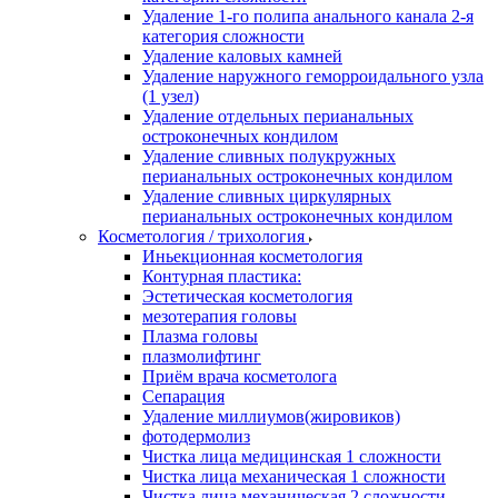
Удаление 1-го полипа анального канала 2-я
категория сложности
Удаление каловых камней
Удаление наружного геморроидального узла
(1 узел)
Удаление отдельных перианальных
остроконечных кондилом
Удаление сливных полукружных
перианальных остроконечных кондилом
Удаление сливных циркулярных
перианальных остроконечных кондилом
Косметология / трихология
Иньекционная косметология
Контурная пластика:
Эстетическая косметология
мезотерапия головы
Плазма головы
плазмолифтинг
Приём врача косметолога
Сепарация
Удаление миллиумов(жировиков)
фотодермолиз
Чистка лица медицинская 1 сложности
Чистка лица механическая 1 сложности
Чистка лица механическая 2 сложности