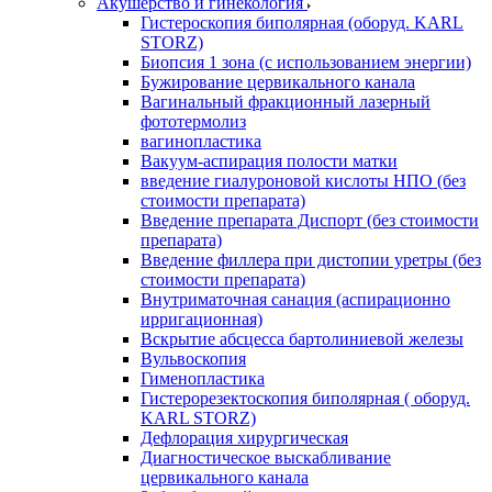
Акушерство и гинекология
Гистероскопия биполярная (оборуд. KARL
STORZ)
Биопсия 1 зона (с использованием энергии)
Бужирование цервикального канала
Вагинальный фракционный лазерный
фототермолиз
вагинопластика
Вакуум-аспирация полости матки
введение гиалуроновой кислоты НПО (без
стоимости препарата)
Введение препарата Диспорт (без стоимости
препарата)
Введение филлера при дистопии уретры (без
стоимости препарата)
Внутриматочная санация (аспирационно
ирригационная)
Вскрытие абсцесса бартолиниевой железы
Вульвоскопия
Гименопластика
Гистерорезектоскопия биполярная ( оборуд.
KARL STORZ)
Дефлорация хирургическая
Диагностическое выскабливание
цервикального канала