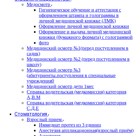
Медосмотр
Гигиеническое обучение и аттестация с
оформлением штампа и голограммы в
личной медицинской книжке (ЛМК)
Оформление личной медицинской книжки
Оформление и выдача личной медицинской
книжки (бумажного формата) с голограммой
фото
Медицинский осмотр №1(перед поступлением в
садик)
Медицинский осмотр №2 (перед поступлением в
школу)
Медицинский осмотр №3
(абитуриенты.поступления в специальные
учреждения0
Медицинский осмотр дети 1мес
Справка водительская (медкомиссия) категория
А,В.М
Справка водительская (медкомиссия) категория
С,Д,Е
Стоматология
Взрослый прием
Иммедиат протез из 3 единиц
Анестезия аппликационная(взрослый приём)
Анестезия