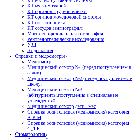
КТ костно-суставной системы
КТ мягких тканей
КТ органов грудной клетки
КТ органов мочеполовой системы
КТ позвоночника
КТ сосудов (ангиография)
Магнитно-резонансная томография
Рентгенографические исследования
УЗД
Эндоскопия
Справки и медосмотры
Медосмотр
Медицинский осмотр №1(перед поступлением в
садик)
Медицинский осмотр №2 (перед поступлением в
школу)
Медицинский осмотр №3
(абитуриенты.поступления в специальные
учреждения0
Медицинский осмотр дети 1мес
Справка водительская (медкомиссия) категория
А,В.М
Справка водительская (медкомиссия) категория
С,Д,Е
Стоматология