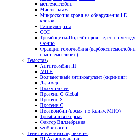
метгемоглобин
Миелограмма
Микроскопия крови на обнаружения LE
клеток
Ретикулоциты
СОЭ
Тромбоциты-Подсчёт произведен по методу
Фонио
Фракции гемоглобина (карбоксигемоглобин
и метгемоглобин)
Гемостаз
Антитромбин III
АЧТВ
Волчаночный антикоагулянт (скрининг)
Д-димер
Плазминоген
Протеин C Global
Протеин S
Протеин С
Протромбин (время, по Квику, МНО)
Тромбиновое время
Фактор Виллебранда
Фибриноген
Генетическое исследование
HLA-типирование