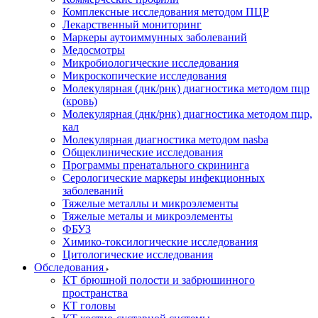
Комплексные исследования методом ПЦР
Лекарственный мониторинг
Маркеры аутоиммунных заболеваний
Медосмотры
Микробиологические исследования
Микроскопические исследования
Молекулярная (днк/рнк) диагностика методом пцр
(кровь)
Молекулярная (днк/рнк) диагностика методом пцр,
кал
Молекулярная диагностика методом nasba
Общеклинические исследования
Программы пренатального скрининга
Серологические маркеры инфекционных
заболеваний
Тяжелые металлы и микроэлементы
Тяжелые металы и микроэлементы
ФБУЗ
Химико-токсилогические исследования
Цитологические исследования
Обследования
КТ брюшной полости и забрюшинного
пространства
КТ головы