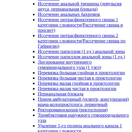
Иссечение анальной трещины (девульсия
ануса, перианальная блокада)
Иссечение анальных бахромок
Иссечение интрасфинктерного свища 1
категории сложности(Рассечение свища в
просвет)
Иссечение интрасфинктерного свища 2
категории сложности(Рассечение свища по
Габриелю)
Иссечение папиллом (1 ед.) анальной зоны
Иссечение папиллом анальной зоны (1 ед.)
Лигирование внутреннего
геморроидального узла (1 узел)
Перевязка большая гнойная в проктологии
Перевязка большая чистая в проктологии
Перевязка малая гнойная в проктологии
Перевязка малая чистая в проктологии
Перианальная блокада
Прием амбулаторный (осмотр, консультация)
врача-колопроктолога, первичный
Ректороманоскопия (ректоспопия)
Тромбэктомия наружного геморроидального
узла
Удаление 1-го полипа анального канала 1
категории сложности