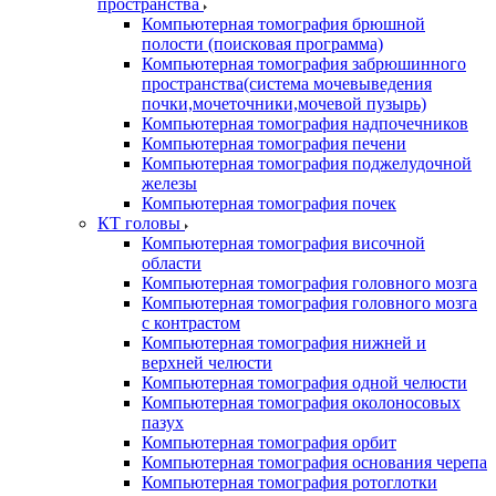
пространства
Компьютерная томография брюшной
полости (поисковая программа)
Компьютерная томография забрюшинного
пространства(система мочевыведения
почки,мочеточники,мочевой пузырь)
Компьютерная томография надпочечников
Компьютерная томография печени
Компьютерная томография поджелудочной
железы
Компьютерная томография почек
КТ головы
Компьютерная томография височной
области
Компьютерная томография головного мозга
Компьютерная томография головного мозга
с контрастом
Компьютерная томография нижней и
верхней челюсти
Компьютерная томография одной челюсти
Компьютерная томография околоносовых
пазух
Компьютерная томография орбит
Компьютерная томография основания черепа
Компьютерная томография ротоглотки