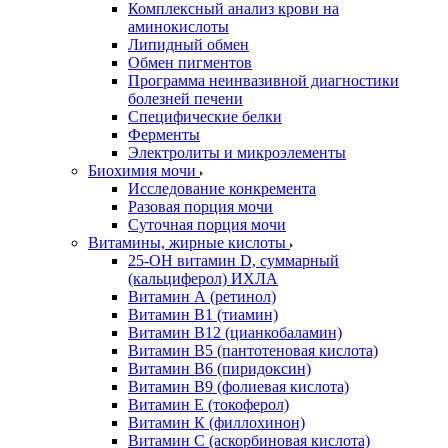
Комплексный анализ крови на
аминокислоты
Липидный обмен
Обмен пигментов
Программа неинвазивной диагностики
болезней печени
Специфические белки
Ферменты
Электролиты и микроэлементы
Биохимия мочи
Исследование конкремента
Разовая порция мочи
Суточная порция мочи
Витамины, жирные кислоты
25-OH витамин D, суммарный
(кальциферол) ИХЛА
Витамин А (ретинол)
Витамин В1 (тиамин)
Витамин В12 (цианкобаламин)
Витамин В5 (пантотеновая кислота)
Витамин В6 (пиридоксин)
Витамин В9 (фолиевая кислота)
Витамин Е (токоферол)
Витамин К (филлохинон)
Витамин С (аскорбиновая кислота)