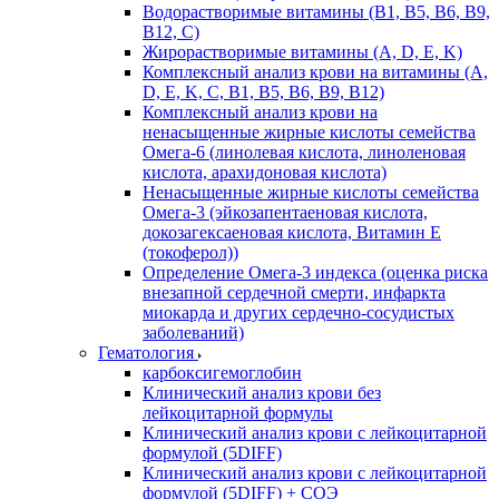
Водорастворимые витамины (B1, B5, B6, В9,
В12, С)
Жирорастворимые витамины (A, D, E, K)
Комплексный анализ крови на витамины (A,
D, E, K, C, B1, B5, B6, В9, B12)
Комплексный анализ крови на
ненасыщенные жирные кислоты семейства
Омега-6 (линолевая кислота, линоленовая
кислота, арахидоновая кислота)
Ненасыщенные жирные кислоты семейства
Омега-3 (эйкозапентаеновая кислота,
докозагексаеновая кислота, Витамин E
(токоферол))
Определение Омега-3 индекса (оценка риска
внезапной сердечной смерти, инфаркта
миокарда и других сердечно-сосудистых
заболеваний)
Гематология
карбоксигемоглобин
Клинический анализ крови без
лейкоцитарной формулы
Клинический анализ крови с лейкоцитарной
формулой (5DIFF)
Клинический анализ крови с лейкоцитарной
формулой (5DIFF) + СОЭ