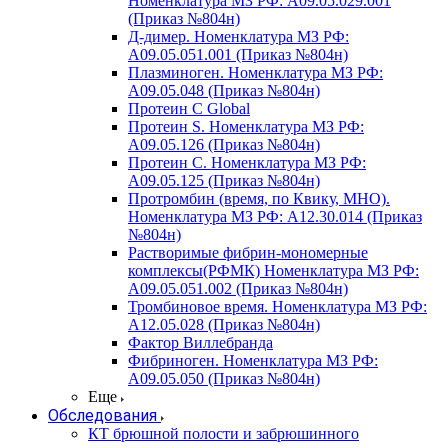
Номенклатура МЗ РФ: A09.05.029.001
(Приказ №804н)
Д-димер. Номенклатура МЗ РФ:
A09.05.051.001 (Приказ №804н)
Плазминоген. Номенклатура МЗ РФ:
A09.05.048 (Приказ №804н)
Протеин C Global
Протеин S. Номенклатура МЗ РФ:
A09.05.126 (Приказ №804н)
Протеин С. Номенклатура МЗ РФ:
A09.05.125 (Приказ №804н)
Протромбин (время, по Квику, МНО).
Номенклатура МЗ РФ: A12.30.014 (Приказ
№804н)
Растворимые фибрин-мономерные
комплексы(РФМК) Номенклатура МЗ РФ:
A09.05.051.002 (Приказ №804н)
Тромбиновое время. Номенклатура МЗ РФ:
A12.05.028 (Приказ №804н)
Фактор Виллебранда
Фибриноген. Номенклатура МЗ РФ:
A09.05.050 (Приказ №804н)
Еще
Обследования
КТ брюшной полости и забрюшинного