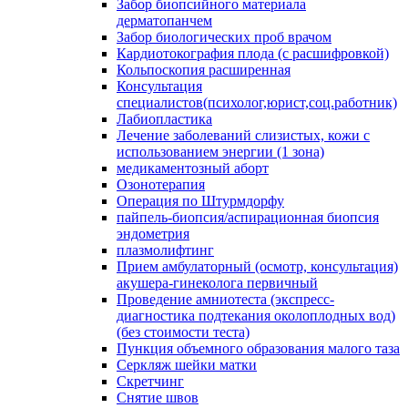
Забор биопсийного материала
дерматопанчем
Забор биологических проб врачом
Кардиотокография плода (с расшифровкой)
Кольпоскопия расширенная
Консультация
специалистов(психолог,юрист,соц.работник)
Лабиопластика
Лечение заболеваний слизистых, кожи с
использованием энергии (1 зона)
медикаментозный аборт
Озонотерапия
Операция по Штурмдорфу
пайпель-биопсия/аспирационная биопсия
эндометрия
плазмолифтинг
Прием амбулаторный (осмотр, консультация)
акушера-гинеколога первичный
Проведение амниотеста (экспресс-
диагностика подтекания околоплодных вод)
(без стоимости теста)
Пункция объемного образования малого таза
Серкляж шейки матки
Скретчинг
Снятие швов