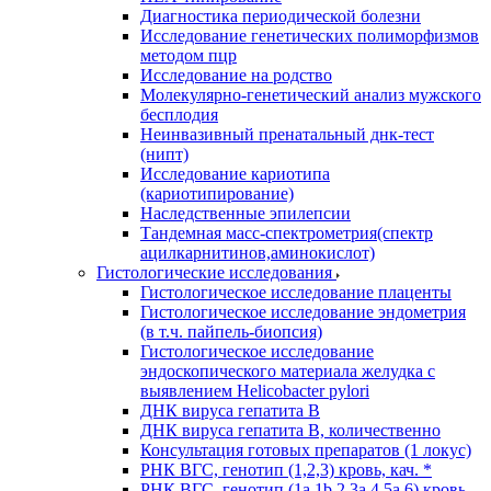
Диагностика периодической болезни
Исследование генетических полиморфизмов
методом пцр
Исследование на родство
Молекулярно-генетический анализ мужского
бесплодия
Неинвазивный пренатальный днк-тест
(нипт)
Исследование кариотипа
(кариотипирование)
Наследственные эпилепсии
Тандемная масс-спектрометрия(спектр
ацилкарнитинов,аминокислот)
Гистологические исследования
Гистологическое исследование плаценты
Гистологическое исследование эндометрия
(в т.ч. пайпель-биопсия)
Гистологическое исследование
эндоскопического материала желудка с
выявлением Helicobacter pylori
ДНК вируса гепатита B
ДНК вируса гепатита B, количественно
Консультация готовых препаратов (1 локус)
РНК ВГC, генотип (1,2,3) кровь, кач. *
РНК ВГC, генотип (1a,1b,2,3a,4,5a,6) кровь,