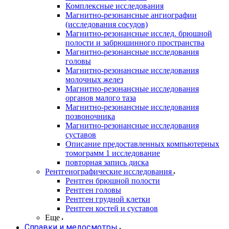
Комплексные исследования
Магнитно-резонансные ангиографии
(исследования сосудов)
Магнитно-резонансные исслед. брюшной
полости и забрюшинного пространства
Магнитно-резонансные исследования
головы
Магнитно-резонансные исследования
молочных желез
Магнитно-резонансные исследования
органов малого таза
Магнитно-резонансные исследования
позвоночника
Магнитно-резонансные исследования
суставов
Описание предоставленных компьютерных
томограмм 1 исследование
повторная запись диска
Рентгенографические исследования
Рентген брюшной полости
Рентген головы
Рентген грудной клетки
Рентген костей и суставов
Еще
Справки и медосмотры