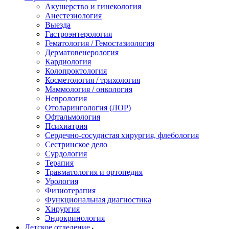
Акушерство и гинекология
Анестезиология
Выезда
Гастроэнтерология
Гематология / Гемостазиология
Дерматовенерология
Кардиология
Колопроктология
Косметология / трихология
Маммология / онкология
Неврология
Отоларингология (ЛОР)
Офтальмология
Психиатрия
Сердечно-сосудистая хирургия, флебология
Сестринское дело
Сурдология
Терапия
Травматология и ортопедия
Урология
Физиотерапия
Функциональная диагностика
Хирургия
Эндокринология
Детское отделение