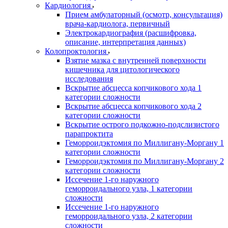
Кардиология
Прием амбулаторный (осмотр, консультация)
врача-кардиолога, первичный
Электрокардиография (расшифровка,
описание, интерпретация данных)
Колопроктология
Взятие мазка с внутренней поверхности
кишечника для цитологического
исследования
Вскрытие абсцесса копчикового хода 1
категории сложности
Вскрытие абсцесса копчикового хода 2
категории сложности
Вскрытие острого подкожно-подслизистого
парапроктита
Геморроидэктомия по Миллигану-Моргану 1
категории сложности
Геморроидэктомия по Миллигану-Моргану 2
категории сложности
Иссечение 1-го наружного
геморроидального узла, 1 категории
сложности
Иссечение 1-го наружного
геморроидального узла, 2 категории
сложности