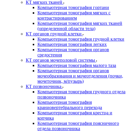
КТ мягких тканей
Компьютерная томография гортани
Компьютерная томография мягких с
контрастированием
Компьютерная томография мягких тканей
(определенной области тела)
КТ органов грудной клетки
Компьютерная томография грудной клетки
Компьютерная томография легких
Компьютерная томография органов
средостения
КТ органов мочеполовой системы
Компьютерная томография малого таза
Компьютерная томография органов
мочеобразования и мочеотделения (почки,
мочеточник, м/пузырь)
КТ позвоночника
Компьютерная томография грудного отдела
позвоночника
Компьютерная томография
краниовертебрального перехода
Компьютерная томография крестца и
копчика
Компьютерная томография поясничного
отдела позвоночника