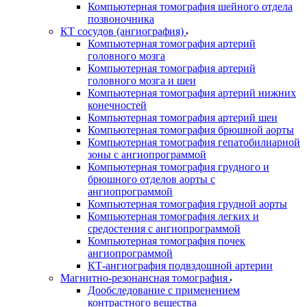
Компьютерная томография шейного отдела
позвоночника
КТ сосудов (ангиография)
Компьютерная томография артерий
головного мозга
Компьютерная томография артерий
головного мозга и шеи
Компьютерная томография артерий нижних
конечностей
Компьютерная томография артерий шеи
Компьютерная томография брюшной аорты
Компьютерная томография гепатобилиарной
зоны с ангиопрограммой
Компьютерная томография грудного и
брюшного отделов аорты с
ангиопрограммой
Компьютерная томография грудной аорты
Компьютерная томография легких и
средостения с ангиопрограммой
Компьютерная томография почек
ангиопрограммой
КТ-ангиография подвздошной артерии
Магнитно-резонансная томография
Дообследование с применением
контрастного вещества