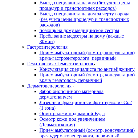
Выезд специалиста на дом (без учета цены
процедур и транспортных расходов)
Выезд специалиста на дом за черту города
(без учета цены процедур и транспортных
расходов)
помощь на дому медицинской сестры
Пребывание медсетры на дому (каждые
30мин)
Гастроэнтерология
Прием амбулаторный (осмотр, консультация)
врача-гастроэнтеролога, первичный
Гематология / Гемостазиология
Консультация специалиста по антиэйджингу
Прием амбулаторный (осмотр, консультация)
врача-гематолога, первичный
Дерматовенерология
Забор биопсийного материала
дерматопанчем
Лазерный фракционный фототермолиз Со2
(1 зона)
Осмотр кожи под лампой Вуда
Осмотр кожи под увеличением
(Дерматоскопия)
Прием амбулаторный (осмотр, консультация)
врача-дерматовенеролога, первичный