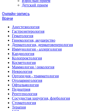
Взрослый прием
Детский прием
Онлайн-запись
Врачи
Анестезиология
Гастроэнтерология
Гематология
Гинекология, акушерство
Дерматология, дерматовенерология
Иммунология - аллергология
Кардиология
Колопроктология
Косметология
Маммология / онкология
Неврология
Ортопедия - травматология
Отоларингология
Офтальмология
Педиатрия
Рентгенология
Сосудистая хирургия, флебология
Стоматология
Терапия