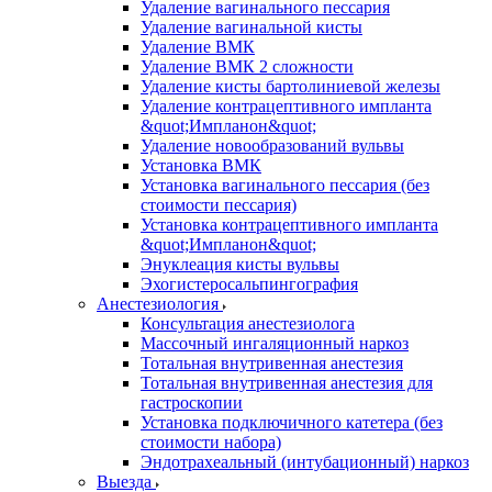
Удаление вагинального пессария
Удаление вагинальной кисты
Удаление ВМК
Удаление ВМК 2 сложности
Удаление кисты бартолиниевой железы
Удаление контрацептивного импланта
&quot;Импланон&quot;
Удаление новообразований вульвы
Установка ВМК
Установка вагинального пессария (без
стоимости пессария)
Установка контрацептивного импланта
&quot;Импланон&quot;
Энуклеация кисты вульвы
Эхогистеросальпингография
Анестезиология
Консультация анестезиолога
Массочный ингаляционный наркоз
Тотальная внутривенная анестезия
Тотальная внутривенная анестезия для
гастроскопии
Установка подключичного катетера (без
стоимости набора)
Эндотрахеальный (интубационный) наркоз
Выезда