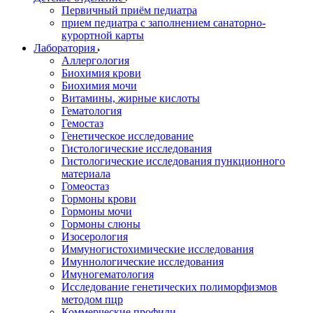
Первичный приём педиатра
прием педиатра с заполнением санаторно-
курортной карты
Лаборатория
Аллергология
Биохимия крови
Биохимия мочи
Витамины, жирные кислоты
Гематология
Гемостаз
Генетическое исследование
Гистологические исследования
Гистологические исследования пункционного
материала
Гомеостаз
Гормоны крови
Гормоны мочи
Гормоны слюны
Изосерология
Иммуногистохимические исследования
Имуннологические исследования
Имуногематология
Исследование генетических полиморфизмов
методом пцр
Коммерческие профили