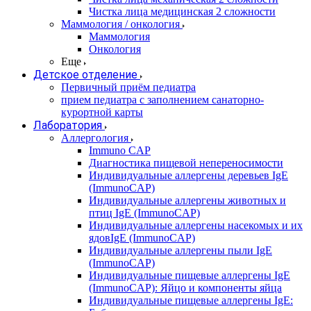
Чистка лица медицинская 2 сложности
Маммология / онкология
Маммология
Онкология
Еще
Детское отделение
Первичный приём педиатра
прием педиатра с заполнением санаторно-
курортной карты
Лаборатория
Аллергология
Immuno CAP
Диагностика пищевой непереносимости
Индивидуальные аллергены деревьев IgE
(ImmunoCAP)
Индивидуальные аллергены животных и
птиц IgE (ImmunoCAP)
Индивидуальные аллергены насекомых и их
ядовIgE (ImmunoCAP)
Индивидуальные аллергены пыли IgE
(ImmunoCAP)
Индивидуальные пищевые аллергены IgE
(ImmunoCAP): Яйцо и компоненты яйца
Индивидуальные пищевые аллергены IgE: