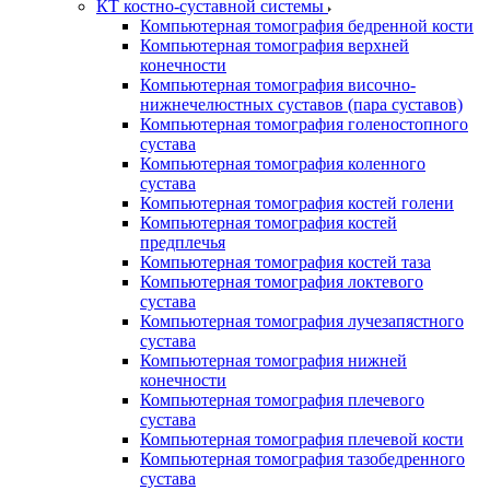
КТ костно-суставной системы
Компьютерная томография бедренной кости
Компьютерная томография верхней
конечности
Компьютерная томография височно-
нижнечелюстных суставов (пара суставов)
Компьютерная томография голеностопного
сустава
Компьютерная томография коленного
сустава
Компьютерная томография костей голени
Компьютерная томография костей
предплечья
Компьютерная томография костей таза
Компьютерная томография локтевого
сустава
Компьютерная томография лучезапястного
сустава
Компьютерная томография нижней
конечности
Компьютерная томография плечевого
сустава
Компьютерная томография плечевой кости
Компьютерная томография тазобедренного
сустава