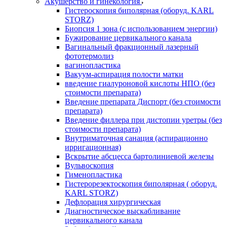
Акушерство и гинекология
Гистероскопия биполярная (оборуд. KARL
STORZ)
Биопсия 1 зона (с использованием энергии)
Бужирование цервикального канала
Вагинальный фракционный лазерный
фототермолиз
вагинопластика
Вакуум-аспирация полости матки
введение гиалуроновой кислоты НПО (без
стоимости препарата)
Введение препарата Диспорт (без стоимости
препарата)
Введение филлера при дистопии уретры (без
стоимости препарата)
Внутриматочная санация (аспирационно
ирригационная)
Вскрытие абсцесса бартолиниевой железы
Вульвоскопия
Гименопластика
Гистерорезектоскопия биполярная ( оборуд.
KARL STORZ)
Дефлорация хирургическая
Диагностическое выскабливание
цервикального канала