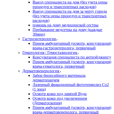
Выезд специалиста на дом (без учета цены
процедур и транспортных расходов)
Выезд специалиста на дом за черту города
(без учета цены процедур и транспортных
расходов)
помощь на дому медицинской сестры
Пребывание медсетры на дому (каждые
30мин)
Гастроэнтерология
Прием амбулаторный (осмотр, консультация)
врача-гастроэнтеролога, первичный
Гематология / Гемостазиология
Консультация специалиста по антиэйджингу
Прием амбулаторный (осмотр, консультация)
врача-гематолога, первичный
Дерматовенерология
Забор биопсийного материала
дерматопанчем
Лазерный фракционный фототермолиз Со2
(1 зона)
Осмотр кожи под лампой Вуда
Осмотр кожи под увеличением
(Дерматоскопия)
Прием амбулаторный (осмотр, консультация)
врача-дерматовенеролога, первичный