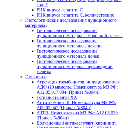
кол. *
РНК вируса гепатита C
РНК вируса гепатита C, количественно
Гистологические исследования пункционного
материала
Гистологическое исследование
пункционного материала молочной железы
Гистологическое исследование
пункционного материала печени
Гистологическое исследование
пункционного материала почек
Гистологическое исследование
пункционного материала щитовидной
железы
Гомеостаз
Агрегация тромбоцитов, индуцированная
АДФ (10 мкмоль). Номенклатура МЗ РФ:
A12.05.017.004 (Приказ №804н)
активность анти-ХА
Антитромбин III. Номенклатура МЗ РФ:
A09.05.047 (Приказ №804н)
АЧТВ. Номенклатура МЗ РФ: A12.05.039
(Приказ №804н)
Волчаночный антикоагулянт (скрининг).