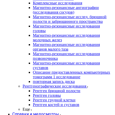
Комплексные исследования
Магнитно-резонансные ангиографии
(исследования сосудов)
Магнитно-резонансные исслед. брюшной
полости и забрюшинного пространства
Магнитно-резонансные исследования
головы
Магнитно-резонансные исследования
молочных желез
Магнитно-резонансные исследования
органов малого таза
Магнитно-резонансные исследования
позвоночника
Магнитно-резонансные исследования
суставов
Описание предоставленных компьютерных
томограмм 1 исследование
повторная запись диска
Рентгенографические исследования
Рентген брюшной полости
Рентген головы
Рентген грудной клетки
Рентген костей и суставов
Еще
Справки и медосмотры