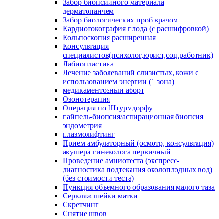
Забор биопсийного материала
дерматопанчем
Забор биологических проб врачом
Кардиотокография плода (с расшифровкой)
Кольпоскопия расширенная
Консультация
специалистов(психолог,юрист,соц.работник)
Лабиопластика
Лечение заболеваний слизистых, кожи с
использованием энергии (1 зона)
медикаментозный аборт
Озонотерапия
Операция по Штурмдорфу
пайпель-биопсия/аспирационная биопсия
эндометрия
плазмолифтинг
Прием амбулаторный (осмотр, консультация)
акушера-гинеколога первичный
Проведение амниотеста (экспресс-
диагностика подтекания околоплодных вод)
(без стоимости теста)
Пункция объемного образования малого таза
Серкляж шейки матки
Скретчинг
Снятие швов