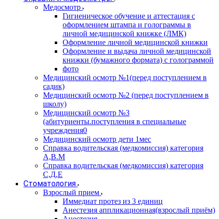
Медосмотр
Гигиеническое обучение и аттестация с
оформлением штампа и голограммы в
личной медицинской книжке (ЛМК)
Оформление личной медицинской книжки
Оформление и выдача личной медицинской
книжки (бумажного формата) с голограммой
фото
Медицинский осмотр №1(перед поступлением в
садик)
Медицинский осмотр №2 (перед поступлением в
школу)
Медицинский осмотр №3
(абитуриенты.поступления в специальные
учреждения0
Медицинский осмотр дети 1мес
Справка водительская (медкомиссия) категория
А,В.М
Справка водительская (медкомиссия) категория
С,Д,Е
Стоматология
Взрослый прием
Иммедиат протез из 3 единиц
Анестезия аппликационная(взрослый приём)
Анестезия