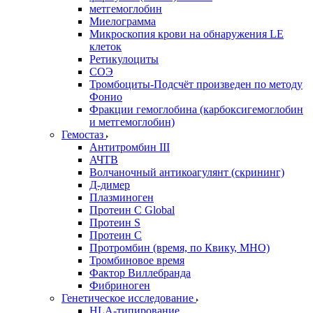
метгемоглобин
Миелограмма
Микроскопия крови на обнаружения LE
клеток
Ретикулоциты
СОЭ
Тромбоциты-Подсчёт произведен по методу
Фонио
Фракции гемоглобина (карбоксигемоглобин
и метгемоглобин)
Гемостаз
Антитромбин III
АЧТВ
Волчаночный антикоагулянт (скрининг)
Д-димер
Плазминоген
Протеин C Global
Протеин S
Протеин С
Протромбин (время, по Квику, МНО)
Тромбиновое время
Фактор Виллебранда
Фибриноген
Генетическое исследование
HLA-типирование