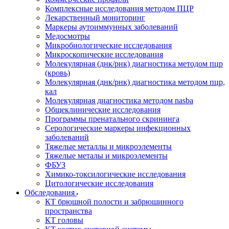
Комплексные исследования методом ПЦР
Лекарственный мониторинг
Маркеры аутоиммунных заболеваний
Медосмотры
Микробиологические исследования
Микроскопические исследования
Молекулярная (днк/рнк) диагностика методом пцр
(кровь)
Молекулярная (днк/рнк) диагностика методом пцр,
кал
Молекулярная диагностика методом nasba
Общеклинические исследования
Программы пренатального скрининга
Серологические маркеры инфекционных
заболеваний
Тяжелые металлы и микроэлементы
Тяжелые металы и микроэлементы
ФБУЗ
Химико-токсилогические исследования
Цитологические исследования
Обследования
КТ брюшной полости и забрюшинного
пространства
КТ головы