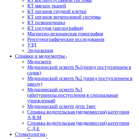
КТ костно-суставной системы
КТ мягких тканей
КТ органов грудной клетки
КТ органов мочеполовой системы
КТ позвоночника
КТ сосудов (ангиография)
Магнитно-резонансная томография
Рентгенографические исследования
УЗД
Эндоскопия
Справки и медосмотры
Медосмотр
Медицинский осмотр №1(перед поступлением в
садик)
Медицинский осмотр №2 (перед поступлением в
школу)
Медицинский осмотр №3
(абитуриенты.поступления в специальные
учреждения0
Медицинский осмотр дети 1мес
Справка водительская (медкомиссия) категория
А,В.М
Справка водительская (медкомиссия) категория
С,Д,Е
Стоматология