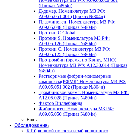
Номенклатура МЗ РФ: A09.05.029.001
(Приказ №804н)
Д-димер. Номенклатура МЗ РФ:
A09.05.051.001 (Приказ №804н)
Плазминоген. Номенклатура МЗ РФ:
A09.05.048 (Приказ №804н)
Протеин C Global
Протеин S. Номенклатура МЗ РФ:
A09.05.126 (Приказ №804н)
Протеин С. Номенклатура МЗ РФ:
A09.05.125 (Приказ №804н)
Протромбин (время, по Квику, МНО).
Номенклатура МЗ РФ: A12.30.014 (Приказ
№804н)
Растворимые фибрин-мономерные
комплексы(РФМК) Номенклатура МЗ РФ:
A09.05.051.002 (Приказ №804н)
Тромбиновое время. Номенклатура МЗ РФ:
A12.05.028 (Приказ №804н)
Фактор Виллебранда
Фибриноген. Номенклатура МЗ РФ:
A09.05.050 (Приказ №804н)
Еще
Обследования
КТ брюшной полости и забрюшинного