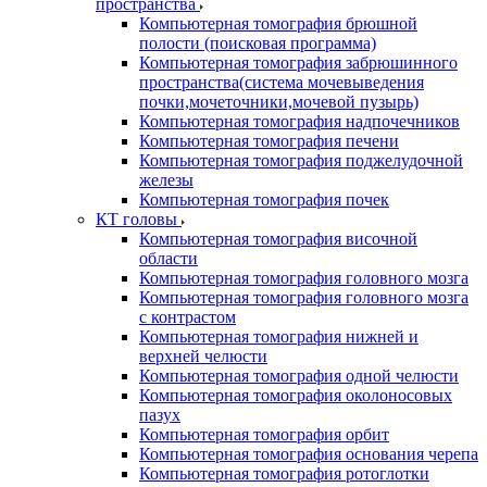
пространства
Компьютерная томография брюшной
полости (поисковая программа)
Компьютерная томография забрюшинного
пространства(система мочевыведения
почки,мочеточники,мочевой пузырь)
Компьютерная томография надпочечников
Компьютерная томография печени
Компьютерная томография поджелудочной
железы
Компьютерная томография почек
КТ головы
Компьютерная томография височной
области
Компьютерная томография головного мозга
Компьютерная томография головного мозга
с контрастом
Компьютерная томография нижней и
верхней челюсти
Компьютерная томография одной челюсти
Компьютерная томография околоносовых
пазух
Компьютерная томография орбит
Компьютерная томография основания черепа
Компьютерная томография ротоглотки