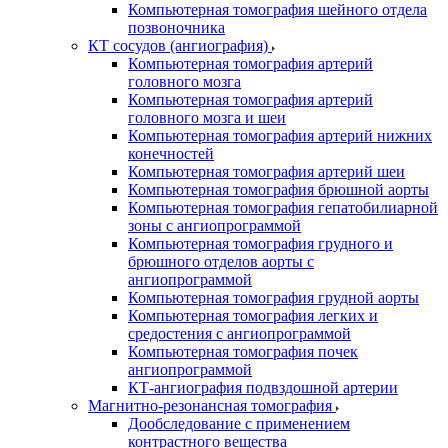
Компьютерная томография шейного отдела
позвоночника
КТ сосудов (ангиография)
Компьютерная томография артерий
головного мозга
Компьютерная томография артерий
головного мозга и шеи
Компьютерная томография артерий нижних
конечностей
Компьютерная томография артерий шеи
Компьютерная томография брюшной аорты
Компьютерная томография гепатобилиарной
зоны с ангиопрограммой
Компьютерная томография грудного и
брюшного отделов аорты с
ангиопрограммой
Компьютерная томография грудной аорты
Компьютерная томография легких и
средостения с ангиопрограммой
Компьютерная томография почек
ангиопрограммой
КТ-ангиография подвздошной артерии
Магнитно-резонансная томография
Дообследование с применением
контрастного вещества