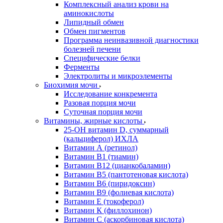
Комплексный анализ крови на
аминокислоты
Липидный обмен
Обмен пигментов
Программа неинвазивной диагностики
болезней печени
Специфические белки
Ферменты
Электролиты и микроэлементы
Биохимия мочи
Исследование конкремента
Разовая порция мочи
Суточная порция мочи
Витамины, жирные кислоты
25-OH витамин D, суммарный
(кальциферол) ИХЛА
Витамин А (ретинол)
Витамин В1 (тиамин)
Витамин В12 (цианкобаламин)
Витамин В5 (пантотеновая кислота)
Витамин В6 (пиридоксин)
Витамин В9 (фолиевая кислота)
Витамин Е (токоферол)
Витамин К (филлохинон)
Витамин С (аскорбиновая кислота)