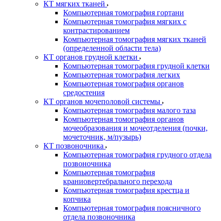
КТ мягких тканей
Компьютерная томография гортани
Компьютерная томография мягких с
контрастированием
Компьютерная томография мягких тканей
(определенной области тела)
КТ органов грудной клетки
Компьютерная томография грудной клетки
Компьютерная томография легких
Компьютерная томография органов
средостения
КТ органов мочеполовой системы
Компьютерная томография малого таза
Компьютерная томография органов
мочеобразования и мочеотделения (почки,
мочеточник, м/пузырь)
КТ позвоночника
Компьютерная томография грудного отдела
позвоночника
Компьютерная томография
краниовертебрального перехода
Компьютерная томография крестца и
копчика
Компьютерная томография поясничного
отдела позвоночника