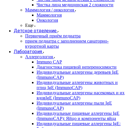
Чистка лица медицинская 2 сложности
Маммология / онкология
Маммология
Онкология
Еще
Детское отделение
Первичный приём педиатра
прием педиатра с заполнением санаторно-
курортной карты
Лаборатория
Аллергология
Immuno CAP
Диагностика пищевой непереносимости
Индивидуальные аллергены деревьев IgE
(ImmunoCAP)
Индивидуальные аллергены животных и
птиц IgE (ImmunoCAP)
Индивидуальные аллергены насекомых и их
ядовIgE (ImmunoCAP)
Индивидуальные аллергены пыли IgE
(ImmunoCAP)
Индивидуальные пищевые аллергены IgE
(ImmunoCAP): Яйцо и компоненты яйца
Индивидуальные пищевые аллергены IgE: