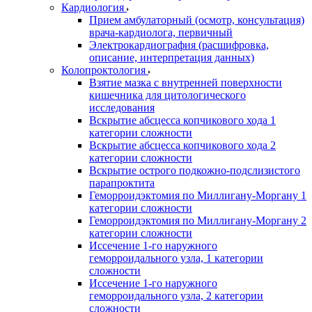
Кардиология
Прием амбулаторный (осмотр, консультация)
врача-кардиолога, первичный
Электрокардиография (расшифровка,
описание, интерпретация данных)
Колопроктология
Взятие мазка с внутренней поверхности
кишечника для цитологического
исследования
Вскрытие абсцесса копчикового хода 1
категории сложности
Вскрытие абсцесса копчикового хода 2
категории сложности
Вскрытие острого подкожно-подслизистого
парапроктита
Геморроидэктомия по Миллигану-Моргану 1
категории сложности
Геморроидэктомия по Миллигану-Моргану 2
категории сложности
Иссечение 1-го наружного
геморроидального узла, 1 категории
сложности
Иссечение 1-го наружного
геморроидального узла, 2 категории
сложности