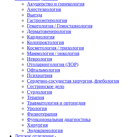
Акушерство и гинекология
Анестезиология
Выезда
Гастроэнтерология
Гематология / Гемостазиология
Дерматовенерология
Кардиология
Колопроктология
Косметология / трихология
Маммология / онкология
Неврология
Отоларингология (ЛОР)
Офтальмология
Психиатрия
Сердечно-сосудистая хирургия, флебология
Сестринское дело
Сурдология
Терапия
Травматология и ортопедия
Урология
Физиотерапия
Функциональная диагностика
Хирургия
Эндокринология
Детское отделение