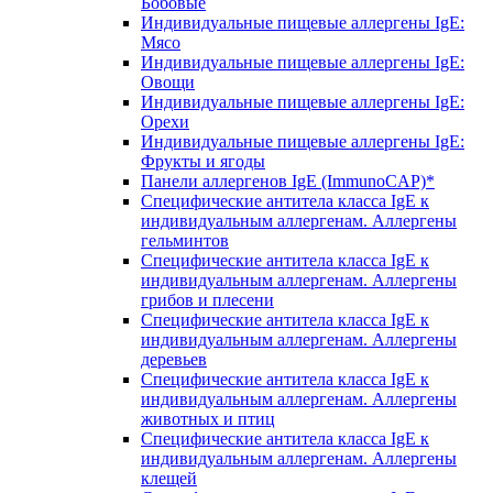
Бобовые
Индивидуальные пищевые аллергены IgE:
Мясо
Индивидуальные пищевые аллергены IgE:
Овощи
Индивидуальные пищевые аллергены IgE:
Орехи
Индивидуальные пищевые аллергены IgE:
Фрукты и ягоды
Панели аллергенов IgE (ImmunoCAP)*
Специфические антитела класса IgE к
индивидуальным аллергенам. Аллергены
гельминтов
Специфические антитела класса IgE к
индивидуальным аллергенам. Аллергены
грибов и плесени
Специфические антитела класса IgE к
индивидуальным аллергенам. Аллергены
деревьев
Специфические антитела класса IgE к
индивидуальным аллергенам. Аллергены
животных и птиц
Специфические антитела класса IgE к
индивидуальным аллергенам. Аллергены
клещей