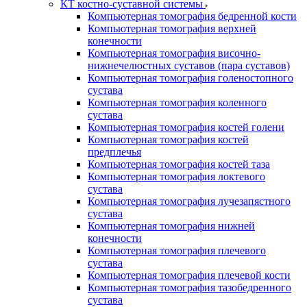
КТ костно-суставной системы
Компьютерная томография бедренной кости
Компьютерная томография верхней
конечности
Компьютерная томография височно-
нижнечелюстных суставов (пара суставов)
Компьютерная томография голеностопного
сустава
Компьютерная томография коленного
сустава
Компьютерная томография костей голени
Компьютерная томография костей
предплечья
Компьютерная томография костей таза
Компьютерная томография локтевого
сустава
Компьютерная томография лучезапястного
сустава
Компьютерная томография нижней
конечности
Компьютерная томография плечевого
сустава
Компьютерная томография плечевой кости
Компьютерная томография тазобедренного
сустава