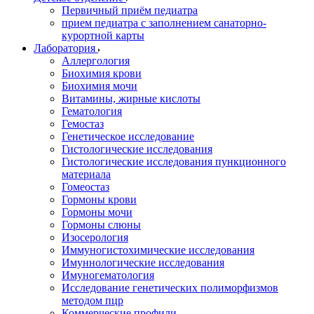
Первичный приём педиатра
прием педиатра с заполнением санаторно-
курортной карты
Лаборатория
Аллергология
Биохимия крови
Биохимия мочи
Витамины, жирные кислоты
Гематология
Гемостаз
Генетическое исследование
Гистологические исследования
Гистологические исследования пункционного
материала
Гомеостаз
Гормоны крови
Гормоны мочи
Гормоны слюны
Изосерология
Иммуногистохимические исследования
Имуннологические исследования
Имуногематология
Исследование генетических полиморфизмов
методом пцр
Коммерческие профили