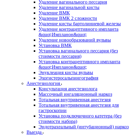
Удаление вагинального пессария
Удаление вагинальной кисты
Удаление ВМК
Удаление ВМК 2 сложности
Удаление кисты бартолиниевой железы
Удаление контрацептивного импланта
&quot;Импланон&quot;
Удаление новообразований вульвы
Установка ВМК
Установка вагинального пессария (без
стоимости пессария)
Установка контрацептивного импланта
&quot;Импланон&quot;
Энуклеация кисты вульвы
Эхогистеросальпингография
Анестезиология
Консультация анестезиолога
Массочный ингаляционный наркоз
Тотальная внутривенная анестезия
Тотальная внутривенная анестезия для
гастроскопии
Установка подключичного катетера (без
стоимости набора)
Эндотрахеальный (интубационный) наркоз
Выезда