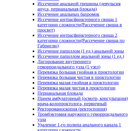
Иссечение анальной трещины (девульсия
ануса, перианальная блокада)
Иссечение анальных бахромок
Иссечение интрасфинктерного свища 1
категории сложности(Рассечение свища в
просвет)
Иссечение интрасфинктерного свища 2
категории сложности(Рассечение свища по
Габриелю)
Иссечение папиллом (1 ед.) анальной зоны
Иссечение папиллом анальной зоны (1 ед.)
Лигирование внутреннего
геморроидального узла (1 узел)
Перевязка большая гнойная в проктологии
Перевязка большая чистая в проктологии
Перевязка малая гнойная в проктологии
Перевязка малая чистая в проктологии
Перианальная блокада
Прием амбулаторный (осмотр, консультация)
врача-колопроктолога, первичный
Ректороманоскопия (ректоспопия)
Тромбэктомия наружного геморроидального
узла
Удаление 1-го полипа анального канала 1
категории сложности