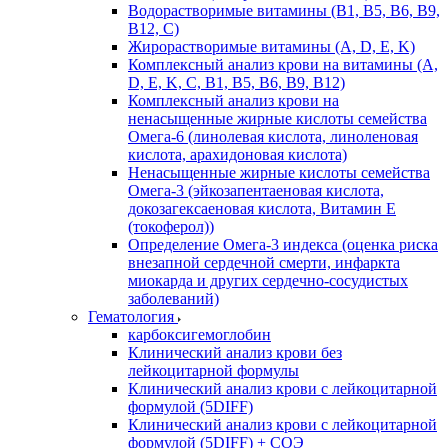
Водорастворимые витамины (B1, B5, B6, В9,
В12, С)
Жирорастворимые витамины (A, D, E, K)
Комплексный анализ крови на витамины (A,
D, E, K, C, B1, B5, B6, В9, B12)
Комплексный анализ крови на
ненасыщенные жирные кислоты семейства
Омега-6 (линолевая кислота, линоленовая
кислота, арахидоновая кислота)
Ненасыщенные жирные кислоты семейства
Омега-3 (эйкозапентаеновая кислота,
докозагексаеновая кислота, Витамин E
(токоферол))
Определение Омега-3 индекса (оценка риска
внезапной сердечной смерти, инфаркта
миокарда и других сердечно-сосудистых
заболеваний)
Гематология
карбоксигемоглобин
Клинический анализ крови без
лейкоцитарной формулы
Клинический анализ крови с лейкоцитарной
формулой (5DIFF)
Клинический анализ крови с лейкоцитарной
формулой (5DIFF) + СОЭ