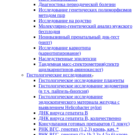
Диагностика периодической болезни
Исследование генетических полиморфизмов
методом пцр
Исследование на родство
Молекулярно-генетический анализ мужского
бесплодия
Неинвазивный пренатальный днк-тест
(нипт)
Исследование кариотипа
(кариотипирование)
Наследственные эпилепсии
Тандемная масс-спектрометрия(спектр
ацилкарнитинов,аминокислот)
Гистологические исследования
Гистологическое исследование плаценты
Гистологическое исследование эндометрия
(в т.ч. пайпель-биопсия)
Гистологическое исследование
эндоскопического материала желудка с
выявлением Helicobacter pylori
ДНК вируса гепатита B
ДНК вируса гепатита B, количественно
Консультация готовых препаратов (1 локус)
РНК ВГC, генотип (1,2,3) кровь, кач. *
РНК ВГC, генотип (1a,1b,2,3a,4,5a,6) кровь,