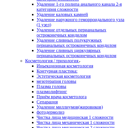
Удаление 1-го полипа анального канала 2-я
категория сложности
Удаление каловых камней
Удаление наружного геморроидального узла
(1 узел)
Удаление отдельных перианальных
остроконечных кондилом
Удаление сливных полукружных
перианальных остроконечных кондилом
Удаление сливных циркулярных
перианальных остроконечных кондилом
Косметология / трихология
Иньекционная косметология
Контурная пластика:
Эстетическая косметология
мезотерапия головы
Плазма головы
плазмолифтинг
Приём врача косметолога
Сепарация
Удаление миллиумов(жировиков)
фотодермолиз
Чистка лица медицинская 1 сложности
Чистка лица механическая 1 сложности
Чистка лица механическая 2 сложности