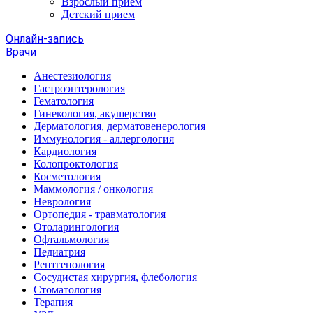
Взрослый прием
Детский прием
Онлайн-запись
Врачи
Анестезиология
Гастроэнтерология
Гематология
Гинекология, акушерство
Дерматология, дерматовенерология
Иммунология - аллергология
Кардиология
Колопроктология
Косметология
Маммология / онкология
Неврология
Ортопедия - травматология
Отоларингология
Офтальмология
Педиатрия
Рентгенология
Сосудистая хирургия, флебология
Стоматология
Терапия