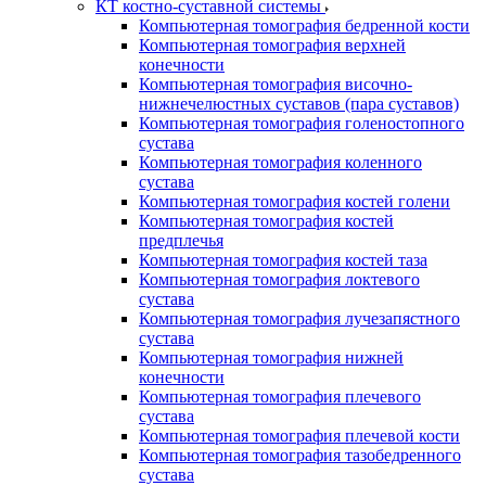
КТ костно-суставной системы
Компьютерная томография бедренной кости
Компьютерная томография верхней
конечности
Компьютерная томография височно-
нижнечелюстных суставов (пара суставов)
Компьютерная томография голеностопного
сустава
Компьютерная томография коленного
сустава
Компьютерная томография костей голени
Компьютерная томография костей
предплечья
Компьютерная томография костей таза
Компьютерная томография локтевого
сустава
Компьютерная томография лучезапястного
сустава
Компьютерная томография нижней
конечности
Компьютерная томография плечевого
сустава
Компьютерная томография плечевой кости
Компьютерная томография тазобедренного
сустава