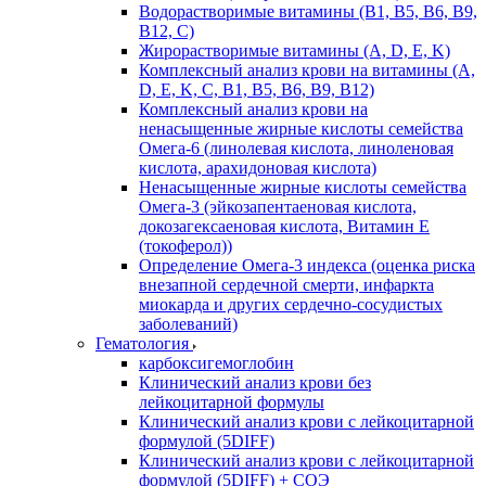
Водорастворимые витамины (B1, B5, B6, В9,
В12, С)
Жирорастворимые витамины (A, D, E, K)
Комплексный анализ крови на витамины (A,
D, E, K, C, B1, B5, B6, В9, B12)
Комплексный анализ крови на
ненасыщенные жирные кислоты семейства
Омега-6 (линолевая кислота, линоленовая
кислота, арахидоновая кислота)
Ненасыщенные жирные кислоты семейства
Омега-3 (эйкозапентаеновая кислота,
докозагексаеновая кислота, Витамин E
(токоферол))
Определение Омега-3 индекса (оценка риска
внезапной сердечной смерти, инфаркта
миокарда и других сердечно-сосудистых
заболеваний)
Гематология
карбоксигемоглобин
Клинический анализ крови без
лейкоцитарной формулы
Клинический анализ крови с лейкоцитарной
формулой (5DIFF)
Клинический анализ крови с лейкоцитарной
формулой (5DIFF) + СОЭ