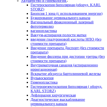
Акушерство и гинекология
Гистероскопия биполярная (оборуд. KARL
STORZ)
Биопсия 1 зона (с использованием энергии)
Бужирование цервикального канала
Вагинальный фракционный лазерный
фототермолиз
вагинопластика
Вакуум-аспирация полости матки
введение гиалуроновой кислоты НПО (без
стоимости препарата)
Введение препарата Диспорт (без стоимости
препарата)
Введение филлера при дистопии уретры (без
стоимости препарата)
Внутриматочная санация (аспирационно
ирригационная)
Вскрытие абсцесса бартолиниевой железы
Вульвоскопия
Гименопластика
Гистерорезектоскопия биполярная ( оборуд.
KARL STORZ)
Дефлорация хирургическая
Диагностическое выскабливание
цервикального канала