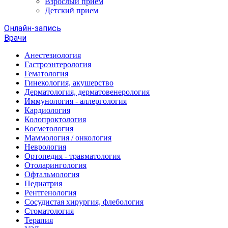
Взрослый прием
Детский прием
Онлайн-запись
Врачи
Анестезиология
Гастроэнтерология
Гематология
Гинекология, акушерство
Дерматология, дерматовенерология
Иммунология - аллергология
Кардиология
Колопроктология
Косметология
Маммология / онкология
Неврология
Ортопедия - травматология
Отоларингология
Офтальмология
Педиатрия
Рентгенология
Сосудистая хирургия, флебология
Стоматология
Терапия