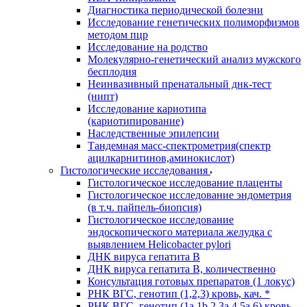
Диагностика периодической болезни
Исследование генетических полиморфизмов
методом пцр
Исследование на родство
Молекулярно-генетический анализ мужского
бесплодия
Неинвазивный пренатальный днк-тест
(нипт)
Исследование кариотипа
(кариотипирование)
Наследственные эпилепсии
Тандемная масс-спектрометрия(спектр
ацилкарнитинов,аминокислот)
Гистологические исследования
Гистологическое исследование плаценты
Гистологическое исследование эндометрия
(в т.ч. пайпель-биопсия)
Гистологическое исследование
эндоскопического материала желудка с
выявлением Helicobacter pylori
ДНК вируса гепатита B
ДНК вируса гепатита B, количественно
Консультация готовых препаратов (1 локус)
РНК ВГC, генотип (1,2,3) кровь, кач. *
РНК ВГC, генотип (1a,1b,2,3a,4,5a,6) кровь,