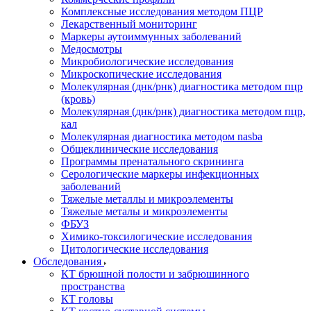
Комплексные исследования методом ПЦР
Лекарственный мониторинг
Маркеры аутоиммунных заболеваний
Медосмотры
Микробиологические исследования
Микроскопические исследования
Молекулярная (днк/рнк) диагностика методом пцр
(кровь)
Молекулярная (днк/рнк) диагностика методом пцр,
кал
Молекулярная диагностика методом nasba
Общеклинические исследования
Программы пренатального скрининга
Серологические маркеры инфекционных
заболеваний
Тяжелые металлы и микроэлементы
Тяжелые металы и микроэлементы
ФБУЗ
Химико-токсилогические исследования
Цитологические исследования
Обследования
КТ брюшной полости и забрюшинного
пространства
КТ головы