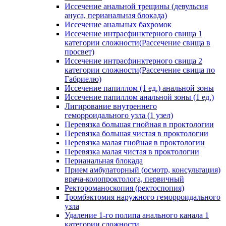
Иссечение анальной трещины (девульсия
ануса, перианальная блокада)
Иссечение анальных бахромок
Иссечение интрасфинктерного свища 1
категории сложности(Рассечение свища в
просвет)
Иссечение интрасфинктерного свища 2
категории сложности(Рассечение свища по
Габриелю)
Иссечение папиллом (1 ед.) анальной зоны
Иссечение папиллом анальной зоны (1 ед.)
Лигирование внутреннего
геморроидального узла (1 узел)
Перевязка большая гнойная в проктологии
Перевязка большая чистая в проктологии
Перевязка малая гнойная в проктологии
Перевязка малая чистая в проктологии
Перианальная блокада
Прием амбулаторный (осмотр, консультация)
врача-колопроктолога, первичный
Ректороманоскопия (ректоспопия)
Тромбэктомия наружного геморроидального
узла
Удаление 1-го полипа анального канала 1
категории сложности