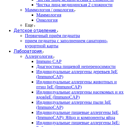
Чистка лица медицинская 2 сложности
Маммология / онкология
Маммология
Онкология
Еще
Детское отделение
Первичный приём педиатра
прием педиатра с заполнением санаторно-
курортной карты
Лаборатория
Аллергология
Immuno CAP
Диагностика пищевой непереносимости
Индивидуальные аллергены деревьев IgE
(ImmunoCAP)
Индивидуальные аллергены животных и
птиц IgE (ImmunoCAP)
Индивидуальные аллергены насекомых и их
ядовIgE (ImmunoCAP)
Индивидуальные аллергены пыли IgE
(ImmunoCAP)
Индивидуальные пищевые аллергены IgE
(ImmunoCAP): Яйцо и компоненты яйца
Индивидуальные пищевые аллергены IgE: