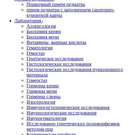
Первичный приём педиатра
прием педиатра с заполнением санаторно-
курортной карты
Лаборатория
Аллергология
Биохимия крови
Биохимия мочи
Витамины, жирные кислоты
Гематология
Гемостаз
Генетическое исследование
Гистологические исследования
Гистологические исследования пункционного
материала
Гомеостаз
Гормоны крови
Гормоны мочи
Гормоны слюны
Изосерология
Иммуногистохимические исследования
Имуннологические исследования
Имуногематология
Исследование генетических полиморфизмов
методом пцр
Коммерческие профили