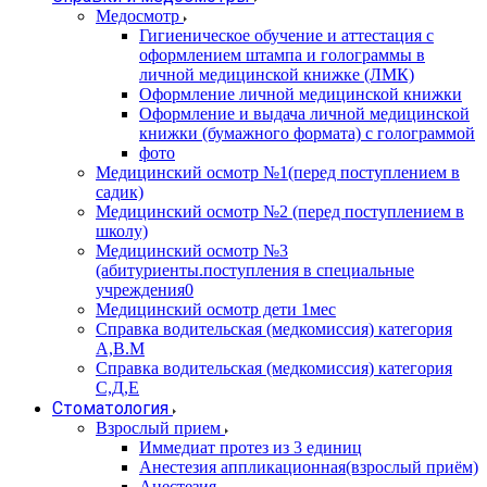
Медосмотр
Гигиеническое обучение и аттестация с
оформлением штампа и голограммы в
личной медицинской книжке (ЛМК)
Оформление личной медицинской книжки
Оформление и выдача личной медицинской
книжки (бумажного формата) с голограммой
фото
Медицинский осмотр №1(перед поступлением в
садик)
Медицинский осмотр №2 (перед поступлением в
школу)
Медицинский осмотр №3
(абитуриенты.поступления в специальные
учреждения0
Медицинский осмотр дети 1мес
Справка водительская (медкомиссия) категория
А,В.М
Справка водительская (медкомиссия) категория
С,Д,Е
Стоматология
Взрослый прием
Иммедиат протез из 3 единиц
Анестезия аппликационная(взрослый приём)
Анестезия