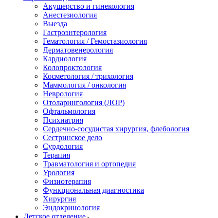
Акушерство и гинекология
Анестезиология
Выезда
Гастроэнтерология
Гематология / Гемостазиология
Дерматовенерология
Кардиология
Колопроктология
Косметология / трихология
Маммология / онкология
Неврология
Отоларингология (ЛОР)
Офтальмология
Психиатрия
Сердечно-сосудистая хирургия, флебология
Сестринское дело
Сурдология
Терапия
Травматология и ортопедия
Урология
Физиотерапия
Функциональная диагностика
Хирургия
Эндокринология
Детское отделение