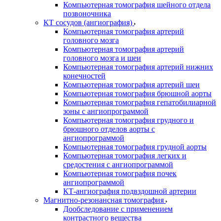
Компьютерная томография шейного отдела
позвоночника
КТ сосудов (ангиография)
Компьютерная томография артерий
головного мозга
Компьютерная томография артерий
головного мозга и шеи
Компьютерная томография артерий нижних
конечностей
Компьютерная томография артерий шеи
Компьютерная томография брюшной аорты
Компьютерная томография гепатобилиарной
зоны с ангиопрограммой
Компьютерная томография грудного и
брюшного отделов аорты с
ангиопрограммой
Компьютерная томография грудной аорты
Компьютерная томография легких и
средостения с ангиопрограммой
Компьютерная томография почек
ангиопрограммой
КТ-ангиография подвздошной артерии
Магнитно-резонансная томография
Дообследование с применением
контрастного вещества