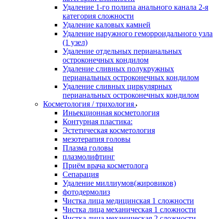
Удаление 1-го полипа анального канала 2-я
категория сложности
Удаление каловых камней
Удаление наружного геморроидального узла
(1 узел)
Удаление отдельных перианальных
остроконечных кондилом
Удаление сливных полукружных
перианальных остроконечных кондилом
Удаление сливных циркулярных
перианальных остроконечных кондилом
Косметология / трихология
Иньекционная косметология
Контурная пластика:
Эстетическая косметология
мезотерапия головы
Плазма головы
плазмолифтинг
Приём врача косметолога
Сепарация
Удаление миллиумов(жировиков)
фотодермолиз
Чистка лица медицинская 1 сложности
Чистка лица механическая 1 сложности
Чистка лица механическая 2 сложности