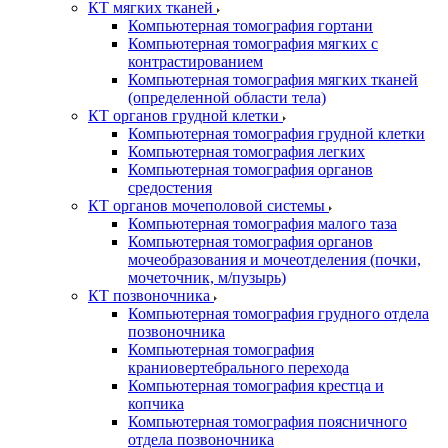
КТ мягких тканей
Компьютерная томография гортани
Компьютерная томография мягких с
контрастированием
Компьютерная томография мягких тканей
(определенной области тела)
КТ органов грудной клетки
Компьютерная томография грудной клетки
Компьютерная томография легких
Компьютерная томография органов
средостения
КТ органов мочеполовой системы
Компьютерная томография малого таза
Компьютерная томография органов
мочеобразования и мочеотделения (почки,
мочеточник, м/пузырь)
КТ позвоночника
Компьютерная томография грудного отдела
позвоночника
Компьютерная томография
краниовертебрального перехода
Компьютерная томография крестца и
копчика
Компьютерная томография поясничного
отдела позвоночника