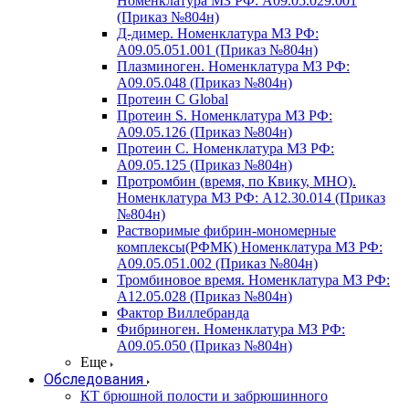
Номенклатура МЗ РФ: A09.05.029.001
(Приказ №804н)
Д-димер. Номенклатура МЗ РФ:
A09.05.051.001 (Приказ №804н)
Плазминоген. Номенклатура МЗ РФ:
A09.05.048 (Приказ №804н)
Протеин C Global
Протеин S. Номенклатура МЗ РФ:
A09.05.126 (Приказ №804н)
Протеин С. Номенклатура МЗ РФ:
A09.05.125 (Приказ №804н)
Протромбин (время, по Квику, МНО).
Номенклатура МЗ РФ: A12.30.014 (Приказ
№804н)
Растворимые фибрин-мономерные
комплексы(РФМК) Номенклатура МЗ РФ:
A09.05.051.002 (Приказ №804н)
Тромбиновое время. Номенклатура МЗ РФ:
A12.05.028 (Приказ №804н)
Фактор Виллебранда
Фибриноген. Номенклатура МЗ РФ:
A09.05.050 (Приказ №804н)
Еще
Обследования
КТ брюшной полости и забрюшинного