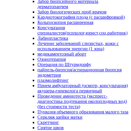
Забор биопсийного материала
дерматопанчем
Забор биологических проб врачом
Кардиотокография плода (с расшифровкой)
Кольпоскопия расширенная
Консультация
специалистов(психолог,юрист,соц.работник)
Лабиопластика
Лечение заболеваний слизистых, кожи с
использованием энергии (1 зона)
медикаментозный аборт
Озонотерапия
Операция по Штурмдорфу
пайпель-биопсия/аспирационная биопсия
эндометрия
плазмолифтинг
Прием амбулаторный (осмотр, консультация)
акушера-гинеколога первичный
Проведение амниотеста (экспресс-
диагностика подтекания околоплодных вод)
(без стоимости теста)
Пункция объемного образования малого таза
Серкляж шейки матки
Скретчинг
Снятие швов