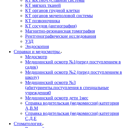
КТ костно-суставной системы
КТ мягких тканей
КТ органов грудной клетки
КТ органов мочеполовой системы
КТ позвоночника
КТ сосудов (ангиография)
Магнитно-резонансная томография
Рентгенографические исследования
УЗД
Эндоскопия
Справки и медосмотры
Медосмотр
Медицинский осмотр №1(перед поступлением в
садик)
Медицинский осмотр №2 (перед поступлением в
школу)
Медицинский осмотр №3
(абитуриенты.поступления в специальные
учреждения0
Медицинский осмотр дети 1мес
Справка водительская (медкомиссия) категория
А,В.М
Справка водительская (медкомиссия) категория
С,Д,Е
Стоматология