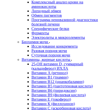
Комплексный анализ крови на
аминокислоты
Липидный обмен
Обмен пигментов
Программа неинвазивной диагностики
болезней печени
Специфические белки
Ферменты
Электролиты и микроэлементы
Биохимия мочи
Исследование конкремента
Разовая порция мочи
Суточная порция мочи
Витамины, жирные кислоты
25-OH витамин D, суммарный
(кальциферол) ИХЛА
Витамин А (ретинол)
Витамин В1 (тиамин)
Витамин В12 (цианкобаламин)
Витамин В5 (пантотеновая кислота)
Витамин В6 (пиридоксин)
Витамин В9 (фолиевая кислота)
Витамин Е (токоферол)
Витамин К (филлохинон)
Витамин С (аскорбиновая кислота)