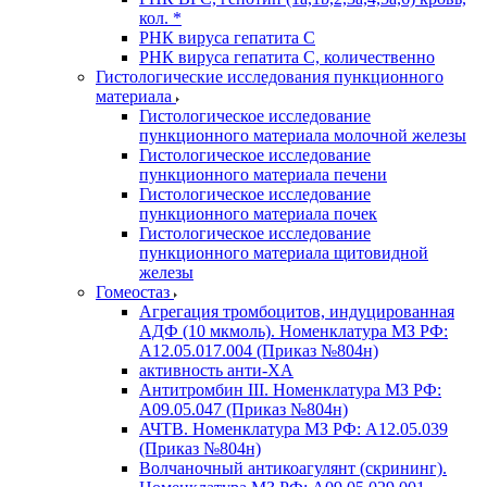
кол. *
РНК вируса гепатита C
РНК вируса гепатита C, количественно
Гистологические исследования пункционного
материала
Гистологическое исследование
пункционного материала молочной железы
Гистологическое исследование
пункционного материала печени
Гистологическое исследование
пункционного материала почек
Гистологическое исследование
пункционного материала щитовидной
железы
Гомеостаз
Агрегация тромбоцитов, индуцированная
АДФ (10 мкмоль). Номенклатура МЗ РФ:
A12.05.017.004 (Приказ №804н)
активность анти-ХА
Антитромбин III. Номенклатура МЗ РФ:
A09.05.047 (Приказ №804н)
АЧТВ. Номенклатура МЗ РФ: A12.05.039
(Приказ №804н)
Волчаночный антикоагулянт (скрининг).