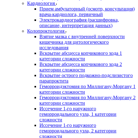
Кардиология
Прием амбулаторный (осмотр, консультация)
врача-кардиолога, первичный
Электрокардиография (расшифровка,
описание, интерпретация данных)
Колопроктология
Взятие мазка с внутренней поверхности
кишечника для цитологического
исследования
Вскрытие абсцесса копчикового хода 1
категории сложности
Вскрытие абсцесса копчикового хода 2
категории сложности
Вскрытие острого подкожно-подслизистого
парапроктита
Геморроидэктомия по Миллигану-Моргану 1
категории сложности
Геморроидэктомия по Миллигану-Моргану 2
категории сложности
Иссечение 1-го наружного
геморроидального узла, 1 категории
сложности
Иссечение 1-го наружного
геморроидального узла, 2 категории
сложности