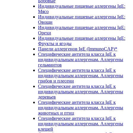
Бобовые
Индивидуальные пищевые аллергены IgE:
Мясо
Индивидуальные пищевые аллергены IgE:
Овощи
Индивидуальные пищевые аллергены IgE:
Орехи
Индивидуальные пищевые аллергены IgE:
Фрукты и ягоды
Панели аллергенов IgE (ImmunoCAP)*
Специфические антитела класса IgE к
индивидуальным аллергенам. Аллергены
гельминтов
Специфические антитела класса IgE к
индивидуальным аллергенам. Аллергены
грибов и плесени
Специфические антитела класса IgE к
индивидуальным аллергенам. Аллергены
деревьев
Специфические антитела класса IgE к
индивидуальным аллергенам. Аллергены
животных и птиц
Специфические антитела класса IgE к
индивидуальным аллергенам. Аллергены
клещей