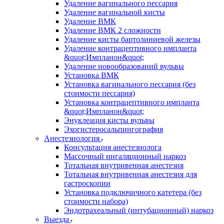
Удаление вагинального пессария
Удаление вагинальной кисты
Удаление ВМК
Удаление ВМК 2 сложности
Удаление кисты бартолиниевой железы
Удаление контрацептивного импланта
&quot;Импланон&quot;
Удаление новообразований вульвы
Установка ВМК
Установка вагинального пессария (без
стоимости пессария)
Установка контрацептивного импланта
&quot;Импланон&quot;
Энуклеация кисты вульвы
Эхогистеросальпингография
Анестезиология
Консультация анестезиолога
Массочный ингаляционный наркоз
Тотальная внутривенная анестезия
Тотальная внутривенная анестезия для
гастроскопии
Установка подключичного катетера (без
стоимости набора)
Эндотрахеальный (интубационный) наркоз
Выезда