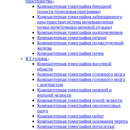
пространства
Компьютерная томография брюшной
полости (поисковая программа)
Компьютерная томография забрюшинного
пространства(система мочевыведения
почки,мочеточники,мочевой пузырь)
Компьютерная томография надпочечников
Компьютерная томография печени
Компьютерная томография поджелудочной
железы
Компьютерная томография почек
КТ головы
Компьютерная томография височной
области
Компьютерная томография головного мозга
Компьютерная томография головного мозга
с контрастом
Компьютерная томография нижней и
верхней челюсти
Компьютерная томография одной челюсти
Компьютерная томография околоносовых
пазух
Компьютерная томография орбит
Компьютерная томография основания черепа
Компьютерная томография ротоглотки