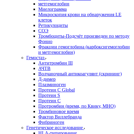
метгемоглобин
Миелограмма
Микроскопия крови на обнаружения LE
клеток
Ретикулоциты
СОЭ
Тромбоциты-Подсчёт произведен по методу
Фонио
Фракции гемоглобина (карбоксигемоглобин
и метгемоглобин)
Гемостаз
Антитромбин III
АЧТВ
Волчаночный антикоагулянт (скрининг)
Д-димер
Плазминоген
Протеин C Global
Протеин S
Протеин С
Протромбин (время, по Квику, МНО)
Тромбиновое время
Фактор Виллебранда
Фибриноген
Генетическое исследование
HLA-типирование