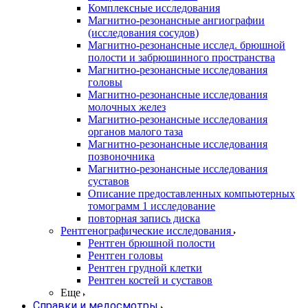
Комплексные исследования
Магнитно-резонансные ангиографии
(исследования сосудов)
Магнитно-резонансные исслед. брюшной
полости и забрюшинного пространства
Магнитно-резонансные исследования
головы
Магнитно-резонансные исследования
молочных желез
Магнитно-резонансные исследования
органов малого таза
Магнитно-резонансные исследования
позвоночника
Магнитно-резонансные исследования
суставов
Описание предоставленных компьютерных
томограмм 1 исследование
повторная запись диска
Рентгенографические исследования
Рентген брюшной полости
Рентген головы
Рентген грудной клетки
Рентген костей и суставов
Еще
Справки и медосмотры