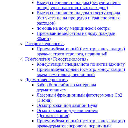
Выезд специалиста на дом (без учета цены
процедур и транспортных расходов)
Выезд специалиста на дом за черту города
(без учета цены процедур и транспортных
расходов)
помощь на дому медицинской сестры
Пребывание медсетры на дому (каждые
30мин)
Гастроэнтерология
Прием амбулаторный (осмотр, консультация)
врача-гастроэнтеролога, первичный
Гематология / Гемостазиология
Консультация специалиста по антиэйджингу
Прием амбулаторный (осмотр, консультация)
врача-гематолога, первичный
Дерматовенерология
Забор биопсийного материала
дерматопанчем
Лазерный фракционный фототермолиз Со2
(1 зона)
Осмотр кожи под лампой Вуда
Осмотр кожи под увеличением
(Дерматоскопия)
Прием амбулаторный (осмотр, консультация)
врача-дерматовенеролога, первичный