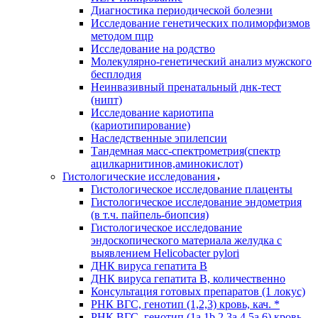
Диагностика периодической болезни
Исследование генетических полиморфизмов
методом пцр
Исследование на родство
Молекулярно-генетический анализ мужского
бесплодия
Неинвазивный пренатальный днк-тест
(нипт)
Исследование кариотипа
(кариотипирование)
Наследственные эпилепсии
Тандемная масс-спектрометрия(спектр
ацилкарнитинов,аминокислот)
Гистологические исследования
Гистологическое исследование плаценты
Гистологическое исследование эндометрия
(в т.ч. пайпель-биопсия)
Гистологическое исследование
эндоскопического материала желудка с
выявлением Helicobacter pylori
ДНК вируса гепатита B
ДНК вируса гепатита B, количественно
Консультация готовых препаратов (1 локус)
РНК ВГC, генотип (1,2,3) кровь, кач. *
РНК ВГC, генотип (1a,1b,2,3a,4,5a,6) кровь,