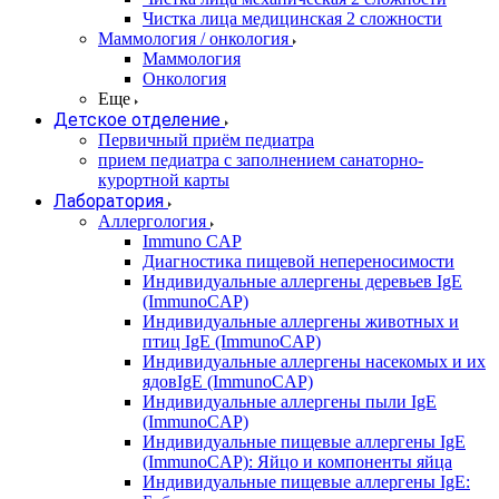
Чистка лица медицинская 2 сложности
Маммология / онкология
Маммология
Онкология
Еще
Детское отделение
Первичный приём педиатра
прием педиатра с заполнением санаторно-
курортной карты
Лаборатория
Аллергология
Immuno CAP
Диагностика пищевой непереносимости
Индивидуальные аллергены деревьев IgE
(ImmunoCAP)
Индивидуальные аллергены животных и
птиц IgE (ImmunoCAP)
Индивидуальные аллергены насекомых и их
ядовIgE (ImmunoCAP)
Индивидуальные аллергены пыли IgE
(ImmunoCAP)
Индивидуальные пищевые аллергены IgE
(ImmunoCAP): Яйцо и компоненты яйца
Индивидуальные пищевые аллергены IgE: