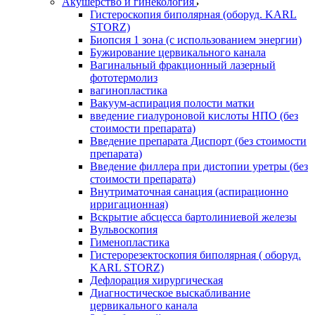
Акушерство и гинекология
Гистероскопия биполярная (оборуд. KARL
STORZ)
Биопсия 1 зона (с использованием энергии)
Бужирование цервикального канала
Вагинальный фракционный лазерный
фототермолиз
вагинопластика
Вакуум-аспирация полости матки
введение гиалуроновой кислоты НПО (без
стоимости препарата)
Введение препарата Диспорт (без стоимости
препарата)
Введение филлера при дистопии уретры (без
стоимости препарата)
Внутриматочная санация (аспирационно
ирригационная)
Вскрытие абсцесса бартолиниевой железы
Вульвоскопия
Гименопластика
Гистерорезектоскопия биполярная ( оборуд.
KARL STORZ)
Дефлорация хирургическая
Диагностическое выскабливание
цервикального канала