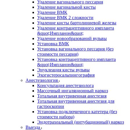
Удаление вагинального пессария
Удаление вагинальной кисты
Удаление ВМК
Удаление ВМК 2 сложности
Удаление кисты бартолиниевой железы
Удаление контрацептивного импланта
&quot;Импланон&quot;
Удаление новообразований вульвы
Установка ВМК
Установка вагинального пессария (без
стоимости пессария)
Установка контрацептивного импланта
&quot;Импланон&quot;
Энуклеация кисты вульвы
Эхогистеросальпингография
Анестезиология
Консультация анестезиолога
Массочный ингаляционный наркоз
Тотальная внутривенная анестезия
Тотальная внутривенная анестезия для
гастроскопии
Установка подключичного катетера (без
стоимости набора)
Эндотрахеальный (интубационный) наркоз
Выезда