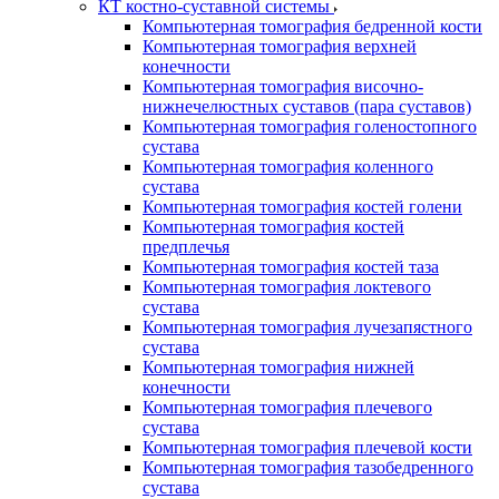
КТ костно-суставной системы
Компьютерная томография бедренной кости
Компьютерная томография верхней
конечности
Компьютерная томография височно-
нижнечелюстных суставов (пара суставов)
Компьютерная томография голеностопного
сустава
Компьютерная томография коленного
сустава
Компьютерная томография костей голени
Компьютерная томография костей
предплечья
Компьютерная томография костей таза
Компьютерная томография локтевого
сустава
Компьютерная томография лучезапястного
сустава
Компьютерная томография нижней
конечности
Компьютерная томография плечевого
сустава
Компьютерная томография плечевой кости
Компьютерная томография тазобедренного
сустава