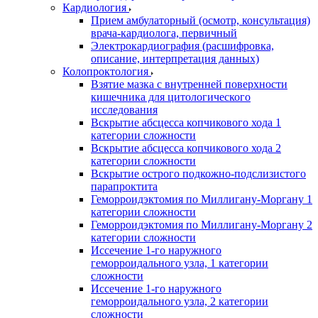
Кардиология
Прием амбулаторный (осмотр, консультация)
врача-кардиолога, первичный
Электрокардиография (расшифровка,
описание, интерпретация данных)
Колопроктология
Взятие мазка с внутренней поверхности
кишечника для цитологического
исследования
Вскрытие абсцесса копчикового хода 1
категории сложности
Вскрытие абсцесса копчикового хода 2
категории сложности
Вскрытие острого подкожно-подслизистого
парапроктита
Геморроидэктомия по Миллигану-Моргану 1
категории сложности
Геморроидэктомия по Миллигану-Моргану 2
категории сложности
Иссечение 1-го наружного
геморроидального узла, 1 категории
сложности
Иссечение 1-го наружного
геморроидального узла, 2 категории
сложности