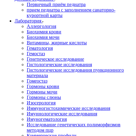
Первичный приём педиатра
прием педиатра с заполнением санаторно-
курортной карты
Лаборатория
Аллергология
Биохимия крови
Биохимия мочи
Витамины, жирные кислоты
Гематология
Гемостаз
Генетическое исследование
Гистологические исследования
Гистологические исследования пункционного
материала
Гомеостаз
Гормоны крови
Гормоны мочи
Гормоны слюны
Изосерология
Иммуногистохимические исследования
Имуннологические исследования
Имуногематология
Исследование генетических полиморфизмов
методом пцр
Коммерческие профили