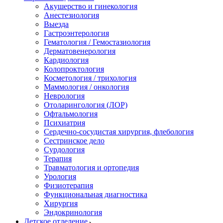
Акушерство и гинекология
Анестезиология
Выезда
Гастроэнтерология
Гематология / Гемостазиология
Дерматовенерология
Кардиология
Колопроктология
Косметология / трихология
Маммология / онкология
Неврология
Отоларингология (ЛОР)
Офтальмология
Психиатрия
Сердечно-сосудистая хирургия, флебология
Сестринское дело
Сурдология
Терапия
Травматология и ортопедия
Урология
Физиотерапия
Функциональная диагностика
Хирургия
Эндокринология
Детское отделение