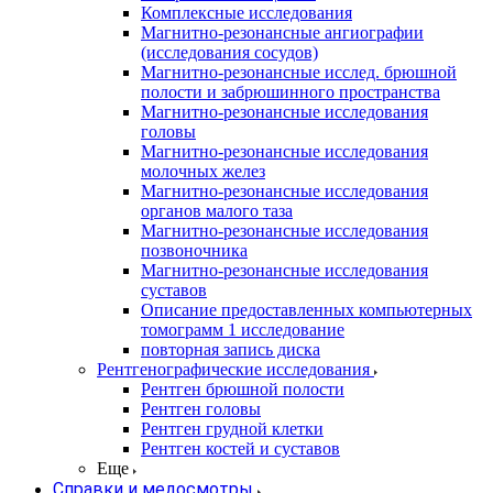
Комплексные исследования
Магнитно-резонансные ангиографии
(исследования сосудов)
Магнитно-резонансные исслед. брюшной
полости и забрюшинного пространства
Магнитно-резонансные исследования
головы
Магнитно-резонансные исследования
молочных желез
Магнитно-резонансные исследования
органов малого таза
Магнитно-резонансные исследования
позвоночника
Магнитно-резонансные исследования
суставов
Описание предоставленных компьютерных
томограмм 1 исследование
повторная запись диска
Рентгенографические исследования
Рентген брюшной полости
Рентген головы
Рентген грудной клетки
Рентген костей и суставов
Еще
Справки и медосмотры