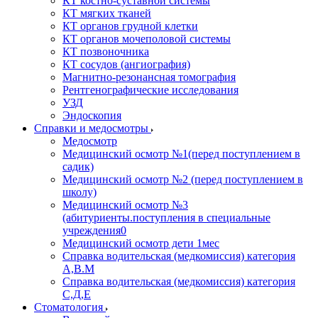
КТ костно-суставной системы
КТ мягких тканей
КТ органов грудной клетки
КТ органов мочеполовой системы
КТ позвоночника
КТ сосудов (ангиография)
Магнитно-резонансная томография
Рентгенографические исследования
УЗД
Эндоскопия
Справки и медосмотры
Медосмотр
Медицинский осмотр №1(перед поступлением в
садик)
Медицинский осмотр №2 (перед поступлением в
школу)
Медицинский осмотр №3
(абитуриенты.поступления в специальные
учреждения0
Медицинский осмотр дети 1мес
Справка водительская (медкомиссия) категория
А,В.М
Справка водительская (медкомиссия) категория
С,Д,Е
Стоматология