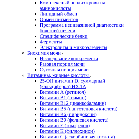
Комплексный анализ крови на
аминокислоты
Липидный обмен
Обмен пигментов
Программа неинвазивной диагностики
болезней печени
Специфические белки
Ферменты
Электролиты и микроэлементы
Биохимия мочи
Исследование конкремента
Разовая порция мочи
Суточная порция мочи
Витамины, жирные кислоты
25-OH витамин D, суммарный
(кальциферол) ИХЛА
Витамин А (ретинол)
Витамин В1 (тиамин)
Витамин В12 (цианкобаламин)
Витамин В5 (пантотеновая кислота)
Витамин В6 (пиридоксин)
Витамин В9 (фолиевая кислота)
Витамин Е (токоферол)
Витамин К (филлохинон)
Витамин С (аскорбиновая кислота)