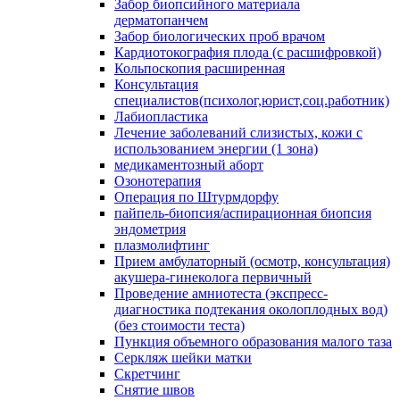
Забор биопсийного материала
дерматопанчем
Забор биологических проб врачом
Кардиотокография плода (с расшифровкой)
Кольпоскопия расширенная
Консультация
специалистов(психолог,юрист,соц.работник)
Лабиопластика
Лечение заболеваний слизистых, кожи с
использованием энергии (1 зона)
медикаментозный аборт
Озонотерапия
Операция по Штурмдорфу
пайпель-биопсия/аспирационная биопсия
эндометрия
плазмолифтинг
Прием амбулаторный (осмотр, консультация)
акушера-гинеколога первичный
Проведение амниотеста (экспресс-
диагностика подтекания околоплодных вод)
(без стоимости теста)
Пункция объемного образования малого таза
Серкляж шейки матки
Скретчинг
Снятие швов