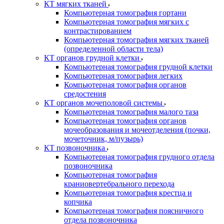
КТ мягких тканей
Компьютерная томография гортани
Компьютерная томография мягких с
контрастированием
Компьютерная томография мягких тканей
(определенной области тела)
КТ органов грудной клетки
Компьютерная томография грудной клетки
Компьютерная томография легких
Компьютерная томография органов
средостения
КТ органов мочеполовой системы
Компьютерная томография малого таза
Компьютерная томография органов
мочеобразования и мочеотделения (почки,
мочеточник, м/пузырь)
КТ позвоночника
Компьютерная томография грудного отдела
позвоночника
Компьютерная томография
краниовертебрального перехода
Компьютерная томография крестца и
копчика
Компьютерная томография поясничного
отдела позвоночника