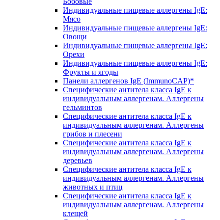
Бобовые
Индивидуальные пищевые аллергены IgE:
Мясо
Индивидуальные пищевые аллергены IgE:
Овощи
Индивидуальные пищевые аллергены IgE:
Орехи
Индивидуальные пищевые аллергены IgE:
Фрукты и ягоды
Панели аллергенов IgE (ImmunoCAP)*
Специфические антитела класса IgE к
индивидуальным аллергенам. Аллергены
гельминтов
Специфические антитела класса IgE к
индивидуальным аллергенам. Аллергены
грибов и плесени
Специфические антитела класса IgE к
индивидуальным аллергенам. Аллергены
деревьев
Специфические антитела класса IgE к
индивидуальным аллергенам. Аллергены
животных и птиц
Специфические антитела класса IgE к
индивидуальным аллергенам. Аллергены
клещей