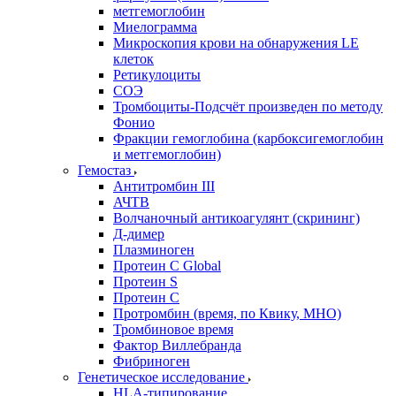
метгемоглобин
Миелограмма
Микроскопия крови на обнаружения LE
клеток
Ретикулоциты
СОЭ
Тромбоциты-Подсчёт произведен по методу
Фонио
Фракции гемоглобина (карбоксигемоглобин
и метгемоглобин)
Гемостаз
Антитромбин III
АЧТВ
Волчаночный антикоагулянт (скрининг)
Д-димер
Плазминоген
Протеин C Global
Протеин S
Протеин С
Протромбин (время, по Квику, МНО)
Тромбиновое время
Фактор Виллебранда
Фибриноген
Генетическое исследование
HLA-типирование