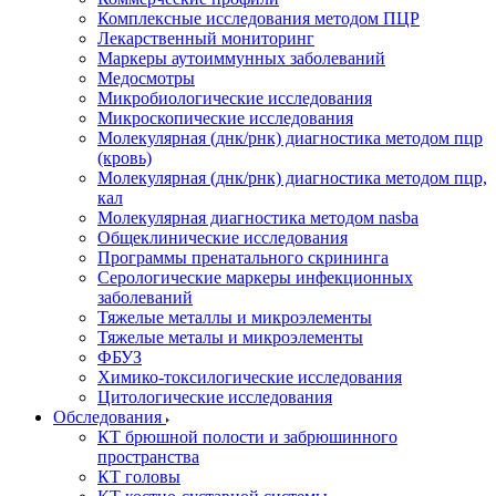
Комплексные исследования методом ПЦР
Лекарственный мониторинг
Маркеры аутоиммунных заболеваний
Медосмотры
Микробиологические исследования
Микроскопические исследования
Молекулярная (днк/рнк) диагностика методом пцр
(кровь)
Молекулярная (днк/рнк) диагностика методом пцр,
кал
Молекулярная диагностика методом nasba
Общеклинические исследования
Программы пренатального скрининга
Серологические маркеры инфекционных
заболеваний
Тяжелые металлы и микроэлементы
Тяжелые металы и микроэлементы
ФБУЗ
Химико-токсилогические исследования
Цитологические исследования
Обследования
КТ брюшной полости и забрюшинного
пространства
КТ головы