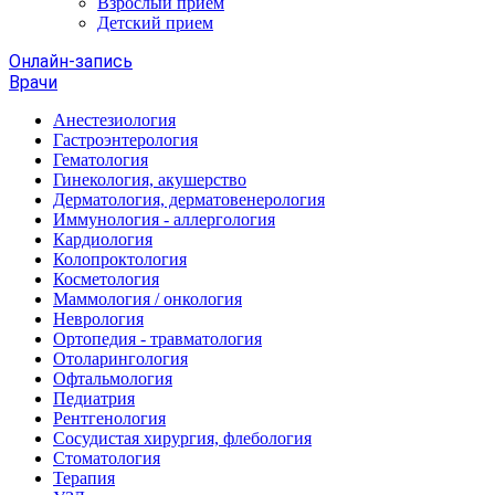
Взрослый прием
Детский прием
Онлайн-запись
Врачи
Анестезиология
Гастроэнтерология
Гематология
Гинекология, акушерство
Дерматология, дерматовенерология
Иммунология - аллергология
Кардиология
Колопроктология
Косметология
Маммология / онкология
Неврология
Ортопедия - травматология
Отоларингология
Офтальмология
Педиатрия
Рентгенология
Сосудистая хирургия, флебология
Стоматология
Терапия