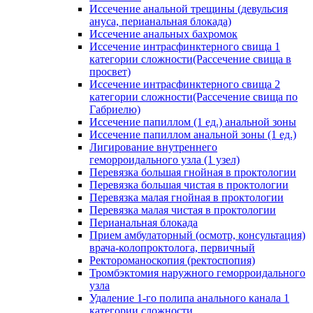
Иссечение анальной трещины (девульсия
ануса, перианальная блокада)
Иссечение анальных бахромок
Иссечение интрасфинктерного свища 1
категории сложности(Рассечение свища в
просвет)
Иссечение интрасфинктерного свища 2
категории сложности(Рассечение свища по
Габриелю)
Иссечение папиллом (1 ед.) анальной зоны
Иссечение папиллом анальной зоны (1 ед.)
Лигирование внутреннего
геморроидального узла (1 узел)
Перевязка большая гнойная в проктологии
Перевязка большая чистая в проктологии
Перевязка малая гнойная в проктологии
Перевязка малая чистая в проктологии
Перианальная блокада
Прием амбулаторный (осмотр, консультация)
врача-колопроктолога, первичный
Ректороманоскопия (ректоспопия)
Тромбэктомия наружного геморроидального
узла
Удаление 1-го полипа анального канала 1
категории сложности