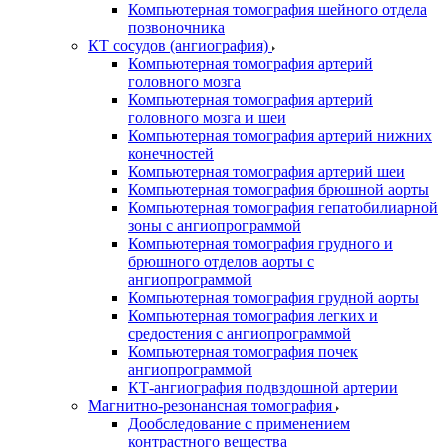
Компьютерная томография шейного отдела
позвоночника
КТ сосудов (ангиография)
Компьютерная томография артерий
головного мозга
Компьютерная томография артерий
головного мозга и шеи
Компьютерная томография артерий нижних
конечностей
Компьютерная томография артерий шеи
Компьютерная томография брюшной аорты
Компьютерная томография гепатобилиарной
зоны с ангиопрограммой
Компьютерная томография грудного и
брюшного отделов аорты с
ангиопрограммой
Компьютерная томография грудной аорты
Компьютерная томография легких и
средостения с ангиопрограммой
Компьютерная томография почек
ангиопрограммой
КТ-ангиография подвздошной артерии
Магнитно-резонансная томография
Дообследование с применением
контрастного вещества