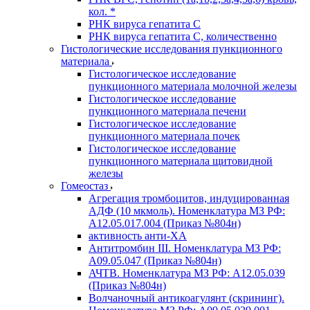
кол. *
РНК вируса гепатита C
РНК вируса гепатита C, количественно
Гистологические исследования пункционного
материала
Гистологическое исследование
пункционного материала молочной железы
Гистологическое исследование
пункционного материала печени
Гистологическое исследование
пункционного материала почек
Гистологическое исследование
пункционного материала щитовидной
железы
Гомеостаз
Агрегация тромбоцитов, индуцированная
АДФ (10 мкмоль). Номенклатура МЗ РФ:
A12.05.017.004 (Приказ №804н)
активность анти-ХА
Антитромбин III. Номенклатура МЗ РФ:
A09.05.047 (Приказ №804н)
АЧТВ. Номенклатура МЗ РФ: A12.05.039
(Приказ №804н)
Волчаночный антикоагулянт (скрининг).