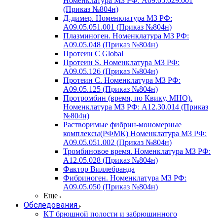
Номенклатура МЗ РФ: A09.05.029.001
(Приказ №804н)
Д-димер. Номенклатура МЗ РФ:
A09.05.051.001 (Приказ №804н)
Плазминоген. Номенклатура МЗ РФ:
A09.05.048 (Приказ №804н)
Протеин C Global
Протеин S. Номенклатура МЗ РФ:
A09.05.126 (Приказ №804н)
Протеин С. Номенклатура МЗ РФ:
A09.05.125 (Приказ №804н)
Протромбин (время, по Квику, МНО).
Номенклатура МЗ РФ: A12.30.014 (Приказ
№804н)
Растворимые фибрин-мономерные
комплексы(РФМК) Номенклатура МЗ РФ:
A09.05.051.002 (Приказ №804н)
Тромбиновое время. Номенклатура МЗ РФ:
A12.05.028 (Приказ №804н)
Фактор Виллебранда
Фибриноген. Номенклатура МЗ РФ:
A09.05.050 (Приказ №804н)
Еще
Обследования
КТ брюшной полости и забрюшинного