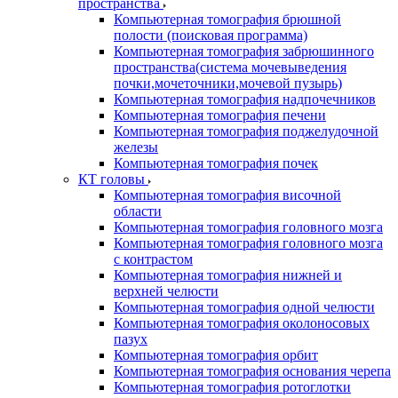
пространства
Компьютерная томография брюшной
полости (поисковая программа)
Компьютерная томография забрюшинного
пространства(система мочевыведения
почки,мочеточники,мочевой пузырь)
Компьютерная томография надпочечников
Компьютерная томография печени
Компьютерная томография поджелудочной
железы
Компьютерная томография почек
КТ головы
Компьютерная томография височной
области
Компьютерная томография головного мозга
Компьютерная томография головного мозга
с контрастом
Компьютерная томография нижней и
верхней челюсти
Компьютерная томография одной челюсти
Компьютерная томография околоносовых
пазух
Компьютерная томография орбит
Компьютерная томография основания черепа
Компьютерная томография ротоглотки