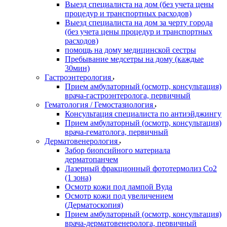
Выезд специалиста на дом (без учета цены
процедур и транспортных расходов)
Выезд специалиста на дом за черту города
(без учета цены процедур и транспортных
расходов)
помощь на дому медицинской сестры
Пребывание медсетры на дому (каждые
30мин)
Гастроэнтерология
Прием амбулаторный (осмотр, консультация)
врача-гастроэнтеролога, первичный
Гематология / Гемостазиология
Консультация специалиста по антиэйджингу
Прием амбулаторный (осмотр, консультация)
врача-гематолога, первичный
Дерматовенерология
Забор биопсийного материала
дерматопанчем
Лазерный фракционный фототермолиз Со2
(1 зона)
Осмотр кожи под лампой Вуда
Осмотр кожи под увеличением
(Дерматоскопия)
Прием амбулаторный (осмотр, консультация)
врача-дерматовенеролога, первичный