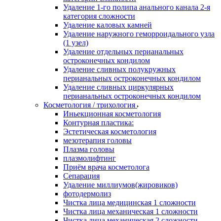
Удаление 1-го полипа анального канала 2-я
категория сложности
Удаление каловых камней
Удаление наружного геморроидального узла
(1 узел)
Удаление отдельных перианальных
остроконечных кондилом
Удаление сливных полукружных
перианальных остроконечных кондилом
Удаление сливных циркулярных
перианальных остроконечных кондилом
Косметология / трихология
Иньекционная косметология
Контурная пластика:
Эстетическая косметология
мезотерапия головы
Плазма головы
плазмолифтинг
Приём врача косметолога
Сепарация
Удаление миллиумов(жировиков)
фотодермолиз
Чистка лица медицинская 1 сложности
Чистка лица механическая 1 сложности
Чистка лица механическая 2 сложности