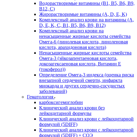
Водорастворимые витамины (B1, B5, B6, В9,
В12, С)
Жирорастворимые витамины (A, D, E, K)
Комплексный анализ крови на витамины (A,
D, E, K, C, B1, B5, B6, В9, B12)
Комплексный анализ крови на
ненасыщенные жирные кислоты семейства
Омега-6 (линолевая кислота, линоленовая
кислота, арахидоновая кислота)
Ненасыщенные жирные кислоты семейства
Омега-3 (эйкозапентаеновая кислота,
докозагексаеновая кислота, Витамин E
(токоферол))
Определение Омега-3 индекса (оценка риска
внезапной сердечной смерти, инфаркта
миокарда и других сердечно-сосудистых
заболеваний)
Гематология
карбоксигемоглобин
Клинический анализ крови без
лейкоцитарной формулы
Клинический анализ крови с лейкоцитарной
формулой (5DIFF)
Клинический анализ крови с лейкоцитарной
формулой (5DIFF) + СОЭ