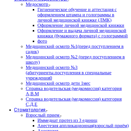
Медосмотр
Гигиеническое обучение и аттестация с
оформлением штампа и голограммы в
личной медицинской книжке (ЛМК)
Оформление личной медицинской книжки
Оформление и выдача личной медицинской
книжки (бумажного формата) с голограммой
фото
Медицинский осмотр №1(перед поступлением в
садик)
Медицинский осмотр №2 (перед поступлением в
школу)
Медицинский осмотр №3
(абитуриенты.поступления в специальные
учреждения0
Медицинский осмотр дети 1мес
Справка водительская (медкомиссия) категория
А,В.М
Справка водительская (медкомиссия) категория
С,Д,Е
Стоматология
Взрослый прием
Иммедиат протез из 3 единиц
Анестезия аппликационная(взрослый приём)
Анестезия