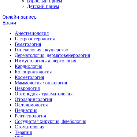
Взрослый прием
Детский прием
Онлайн-запись
Врачи
Анестезиология
Гастроэнтерология
Гематология
Гинекология, акушерство
Дерматология, дерматовенерология
Иммунология - аллергология
Кардиология
Колопроктология
Косметология
Маммология / онкология
Неврология
Ортопедия - травматология
Отоларингология
Офтальмология
Педиатрия
Рентгенология
Сосудистая хирургия, флебология
Стоматология
Терапия