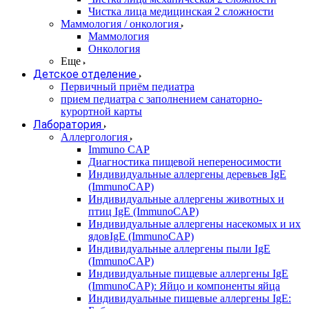
Чистка лица медицинская 2 сложности
Маммология / онкология
Маммология
Онкология
Еще
Детское отделение
Первичный приём педиатра
прием педиатра с заполнением санаторно-
курортной карты
Лаборатория
Аллергология
Immuno CAP
Диагностика пищевой непереносимости
Индивидуальные аллергены деревьев IgE
(ImmunoCAP)
Индивидуальные аллергены животных и
птиц IgE (ImmunoCAP)
Индивидуальные аллергены насекомых и их
ядовIgE (ImmunoCAP)
Индивидуальные аллергены пыли IgE
(ImmunoCAP)
Индивидуальные пищевые аллергены IgE
(ImmunoCAP): Яйцо и компоненты яйца
Индивидуальные пищевые аллергены IgE: