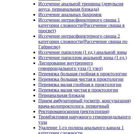
Иссечение анальной трещины (девульсия
ануса, перианальная блокада)
Иссечение анальных бахромок
Иссечение интрасфинктерного свища 1
категории сложности(Рассечение свища в
просвет)
Иссечение интрасфинктерного свища 2
категории сложности(Рассечение свища по
Габриелю)
Иссечение папиллом (1 ед.) анальной зоны
Иссечение папиллом анальной зоны (1 ед.)
Лигирование внутреннего
геморроидального узла (1 узел)
Перевязка большая гнойная в проктологии
Перевязка большая чистая в проктологии
Перевязка малая гнойная в проктологии
Перевязка малая чистая в проктологии
Перианальная блокада
Прием амбулаторный (осмотр, консультация)
врача-колопроктолога, первичный
Ректороманоскопия (ректоспопия)
Тромбэктомия наружного геморроидального
узла
Удаление 1-го полипа анального канала 1
категории сложности