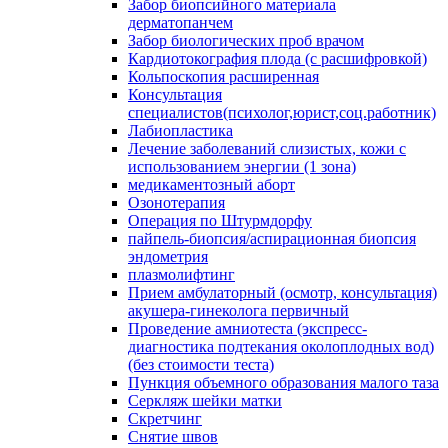
Забор биопсийного материала
дерматопанчем
Забор биологических проб врачом
Кардиотокография плода (с расшифровкой)
Кольпоскопия расширенная
Консультация
специалистов(психолог,юрист,соц.работник)
Лабиопластика
Лечение заболеваний слизистых, кожи с
использованием энергии (1 зона)
медикаментозный аборт
Озонотерапия
Операция по Штурмдорфу
пайпель-биопсия/аспирационная биопсия
эндометрия
плазмолифтинг
Прием амбулаторный (осмотр, консультация)
акушера-гинеколога первичный
Проведение амниотеста (экспресс-
диагностика подтекания околоплодных вод)
(без стоимости теста)
Пункция объемного образования малого таза
Серкляж шейки матки
Скретчинг
Снятие швов