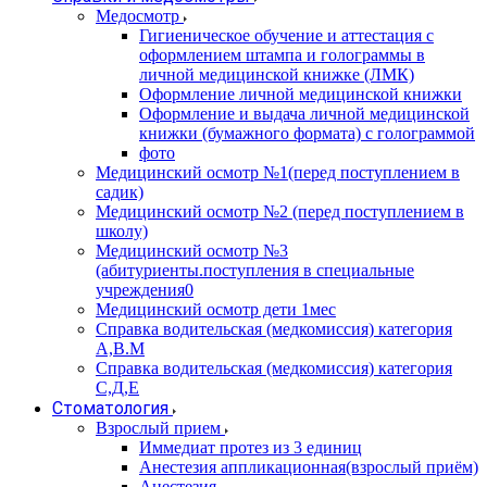
Медосмотр
Гигиеническое обучение и аттестация с
оформлением штампа и голограммы в
личной медицинской книжке (ЛМК)
Оформление личной медицинской книжки
Оформление и выдача личной медицинской
книжки (бумажного формата) с голограммой
фото
Медицинский осмотр №1(перед поступлением в
садик)
Медицинский осмотр №2 (перед поступлением в
школу)
Медицинский осмотр №3
(абитуриенты.поступления в специальные
учреждения0
Медицинский осмотр дети 1мес
Справка водительская (медкомиссия) категория
А,В.М
Справка водительская (медкомиссия) категория
С,Д,Е
Стоматология
Взрослый прием
Иммедиат протез из 3 единиц
Анестезия аппликационная(взрослый приём)
Анестезия