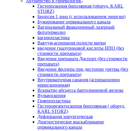
Акушерство и гинекология
Гистероскопия биполярная (оборуд. KARL
STORZ)
Биопсия 1 зона (с использованием энергии)
Бужирование цервикального канала
Вагинальный фракционный лазерный
фототермолиз
вагинопластика
Вакуум-аспирация полости матки
введение гиалуроновой кислоты НПО (без
стоимости препарата)
Введение препарата Диспорт (без стоимости
препарата)
Введение филлера при дистопии уретры (без
стоимости препарата)
Внутриматочная санация (аспирационно
ирригационная)
Вскрытие абсцесса бартолиниевой железы
Вульвоскопия
Гименопластика
Гистерорезектоскопия биполярная ( оборуд.
KARL STORZ)
Дефлорация хирургическая
Диагностическое выскабливание
цервикального канала