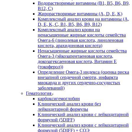
Водорастворимые витамины (B1, B5, B6, В9,
В12, С)
Жирорастворимые витамины (A, D, E, K)
Комплексный анализ крови на витамины (A,
D, E, K, C, B1, B5, B6, В9, B12)
Комплексный анализ крови на
ненасыщенные жирные кислоты семейства
Омега-6 (линолевая кислота, линоленовая
кислота, арахидоновая кислота)
Ненасыщенные жирные кислоты семейства
Омега-3 (эйкозапентаеновая кислота,
докозагексаеновая кислота, Витамин E
(токоферол))
Определение Омега-3 индекса (оценка риска
внезапной сердечной смерти, инфаркта
миокарда и других сердечно-сосудистых
заболеваний)
Гематология
карбоксигемоглобин
Клинический анализ крови без
лейкоцитарной формулы
Клинический анализ крови с лейкоцитарной
формулой (5DIFF)
Клинический анализ крови с лейкоцитарной
формулой (5DIFF) + СОЭ