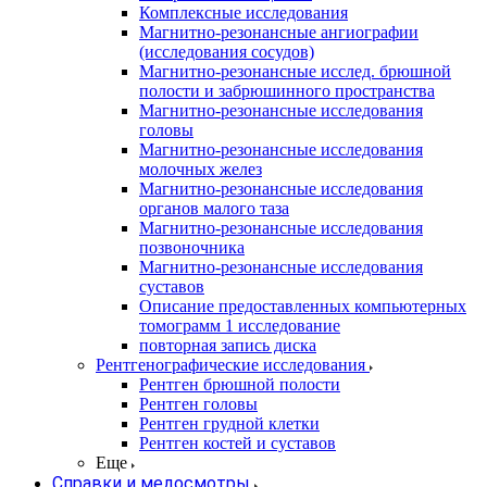
Комплексные исследования
Магнитно-резонансные ангиографии
(исследования сосудов)
Магнитно-резонансные исслед. брюшной
полости и забрюшинного пространства
Магнитно-резонансные исследования
головы
Магнитно-резонансные исследования
молочных желез
Магнитно-резонансные исследования
органов малого таза
Магнитно-резонансные исследования
позвоночника
Магнитно-резонансные исследования
суставов
Описание предоставленных компьютерных
томограмм 1 исследование
повторная запись диска
Рентгенографические исследования
Рентген брюшной полости
Рентген головы
Рентген грудной клетки
Рентген костей и суставов
Еще
Справки и медосмотры