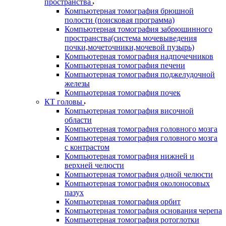
пространства
Компьютерная томография брюшной
полости (поисковая программа)
Компьютерная томография забрюшинного
пространства(система мочевыведения
почки,мочеточники,мочевой пузырь)
Компьютерная томография надпочечников
Компьютерная томография печени
Компьютерная томография поджелудочной
железы
Компьютерная томография почек
КТ головы
Компьютерная томография височной
области
Компьютерная томография головного мозга
Компьютерная томография головного мозга
с контрастом
Компьютерная томография нижней и
верхней челюсти
Компьютерная томография одной челюсти
Компьютерная томография околоносовых
пазух
Компьютерная томография орбит
Компьютерная томография основания черепа
Компьютерная томография ротоглотки