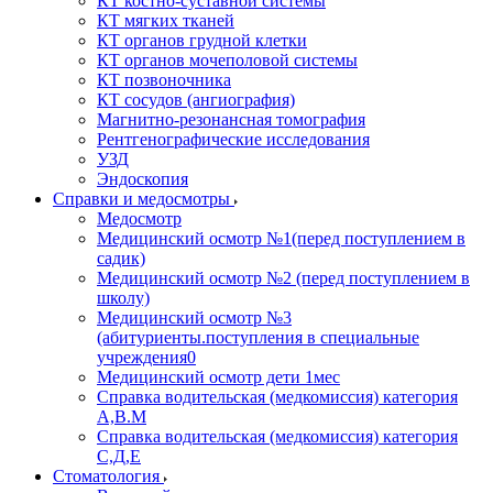
КТ костно-суставной системы
КТ мягких тканей
КТ органов грудной клетки
КТ органов мочеполовой системы
КТ позвоночника
КТ сосудов (ангиография)
Магнитно-резонансная томография
Рентгенографические исследования
УЗД
Эндоскопия
Справки и медосмотры
Медосмотр
Медицинский осмотр №1(перед поступлением в
садик)
Медицинский осмотр №2 (перед поступлением в
школу)
Медицинский осмотр №3
(абитуриенты.поступления в специальные
учреждения0
Медицинский осмотр дети 1мес
Справка водительская (медкомиссия) категория
А,В.М
Справка водительская (медкомиссия) категория
С,Д,Е
Стоматология