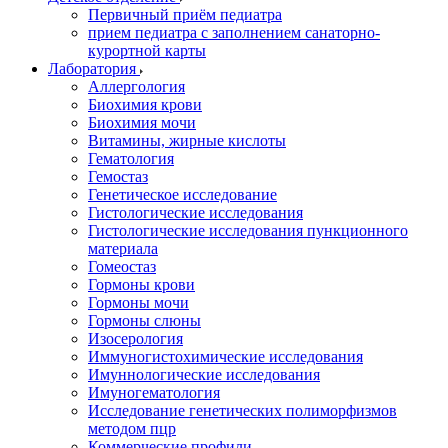
Первичный приём педиатра
прием педиатра с заполнением санаторно-
курортной карты
Лаборатория
Аллергология
Биохимия крови
Биохимия мочи
Витамины, жирные кислоты
Гематология
Гемостаз
Генетическое исследование
Гистологические исследования
Гистологические исследования пункционного
материала
Гомеостаз
Гормоны крови
Гормоны мочи
Гормоны слюны
Изосерология
Иммуногистохимические исследования
Имуннологические исследования
Имуногематология
Исследование генетических полиморфизмов
методом пцр
Коммерческие профили