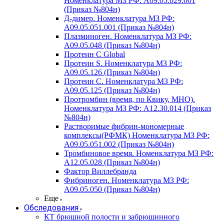
Номенклатура МЗ РФ: A09.05.029.001
(Приказ №804н)
Д-димер. Номенклатура МЗ РФ:
A09.05.051.001 (Приказ №804н)
Плазминоген. Номенклатура МЗ РФ:
A09.05.048 (Приказ №804н)
Протеин C Global
Протеин S. Номенклатура МЗ РФ:
A09.05.126 (Приказ №804н)
Протеин С. Номенклатура МЗ РФ:
A09.05.125 (Приказ №804н)
Протромбин (время, по Квику, МНО).
Номенклатура МЗ РФ: A12.30.014 (Приказ
№804н)
Растворимые фибрин-мономерные
комплексы(РФМК) Номенклатура МЗ РФ:
A09.05.051.002 (Приказ №804н)
Тромбиновое время. Номенклатура МЗ РФ:
A12.05.028 (Приказ №804н)
Фактор Виллебранда
Фибриноген. Номенклатура МЗ РФ:
A09.05.050 (Приказ №804н)
Еще
Обследования
КТ брюшной полости и забрюшинного