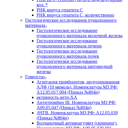
кол. *
РНК вируса гепатита C
РНК вируса гепатита C, количественно
Гистологические исследования пункционного
материала
Гистологическое исследование
пункционного материала молочной железы
Гистологическое исследование
пункционного материала печени
Гистологическое исследование
пункционного материала почек
Гистологическое исследование
пункционного материала щитовидной
железы
Гомеостаз
Агрегация тромбоцитов, индуцированная
АДФ (10 мкмоль). Номенклатура МЗ РФ:
A12.05.017.004 (Приказ №804н)
активность анти-ХА
Антитромбин III. Номенклатура МЗ РФ:
A09.05.047 (Приказ №804н)
АЧТВ. Номенклатура МЗ РФ: A12.05.039
(Приказ №804н)
Волчаночный антикоагулянт (скрининг).