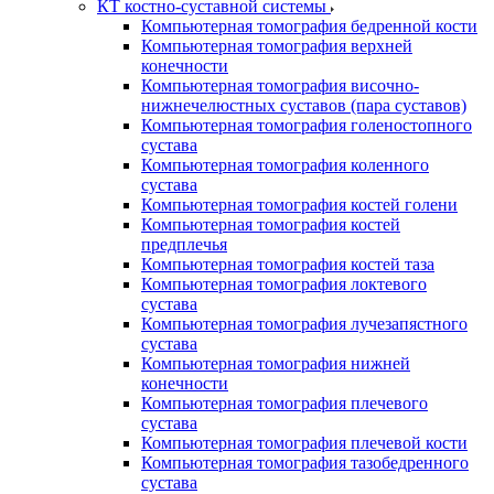
КТ костно-суставной системы
Компьютерная томография бедренной кости
Компьютерная томография верхней
конечности
Компьютерная томография височно-
нижнечелюстных суставов (пара суставов)
Компьютерная томография голеностопного
сустава
Компьютерная томография коленного
сустава
Компьютерная томография костей голени
Компьютерная томография костей
предплечья
Компьютерная томография костей таза
Компьютерная томография локтевого
сустава
Компьютерная томография лучезапястного
сустава
Компьютерная томография нижней
конечности
Компьютерная томография плечевого
сустава
Компьютерная томография плечевой кости
Компьютерная томография тазобедренного
сустава