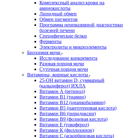
Комплексный анализ крови на
аминокислоты
Липидный обмен
Обмен пигментов
Программа неинвазивной диагностики
болезней печени
Специфические белки
Ферменты
Электролиты и микроэлементы
Биохимия мочи
Исследование конкремента
Разовая порция мочи
Суточная порция мочи
Витамины, жирные кислоты
25-OH витамин D, суммарный
(кальциферол) ИХЛА
Витамин А (ретинол)
Витамин В1 (тиамин)
Витамин В12 (цианкобаламин)
Витамин В5 (пантотеновая кислота)
Витамин В6 (пиридоксин)
Витамин В9 (фолиевая кислота)
Витамин Е (токоферол)
Витамин К (филлохинон)
Витамин С (аскорбиновая кислота)