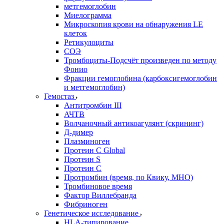
метгемоглобин
Миелограмма
Микроскопия крови на обнаружения LE
клеток
Ретикулоциты
СОЭ
Тромбоциты-Подсчёт произведен по методу
Фонио
Фракции гемоглобина (карбоксигемоглобин
и метгемоглобин)
Гемостаз
Антитромбин III
АЧТВ
Волчаночный антикоагулянт (скрининг)
Д-димер
Плазминоген
Протеин C Global
Протеин S
Протеин С
Протромбин (время, по Квику, МНО)
Тромбиновое время
Фактор Виллебранда
Фибриноген
Генетическое исследование
HLA-типирование