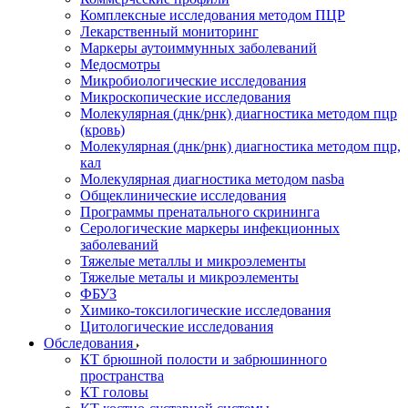
Комплексные исследования методом ПЦР
Лекарственный мониторинг
Маркеры аутоиммунных заболеваний
Медосмотры
Микробиологические исследования
Микроскопические исследования
Молекулярная (днк/рнк) диагностика методом пцр
(кровь)
Молекулярная (днк/рнк) диагностика методом пцр,
кал
Молекулярная диагностика методом nasba
Общеклинические исследования
Программы пренатального скрининга
Серологические маркеры инфекционных
заболеваний
Тяжелые металлы и микроэлементы
Тяжелые металы и микроэлементы
ФБУЗ
Химико-токсилогические исследования
Цитологические исследования
Обследования
КТ брюшной полости и забрюшинного
пространства
КТ головы