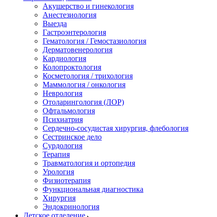
Акушерство и гинекология
Анестезиология
Выезда
Гастроэнтерология
Гематология / Гемостазиология
Дерматовенерология
Кардиология
Колопроктология
Косметология / трихология
Маммология / онкология
Неврология
Отоларингология (ЛОР)
Офтальмология
Психиатрия
Сердечно-сосудистая хирургия, флебология
Сестринское дело
Сурдология
Терапия
Травматология и ортопедия
Урология
Физиотерапия
Функциональная диагностика
Хирургия
Эндокринология
Детское отделение