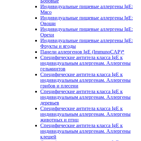
Бобовые
Индивидуальные пищевые аллергены IgE:
Мясо
Индивидуальные пищевые аллергены IgE:
Овощи
Индивидуальные пищевые аллергены IgE:
Орехи
Индивидуальные пищевые аллергены IgE:
Фрукты и ягоды
Панели аллергенов IgE (ImmunoCAP)*
Специфические антитела класса IgE к
индивидуальным аллергенам. Аллергены
гельминтов
Специфические антитела класса IgE к
индивидуальным аллергенам. Аллергены
грибов и плесени
Специфические антитела класса IgE к
индивидуальным аллергенам. Аллергены
деревьев
Специфические антитела класса IgE к
индивидуальным аллергенам. Аллергены
животных и птиц
Специфические антитела класса IgE к
индивидуальным аллергенам. Аллергены
клещей