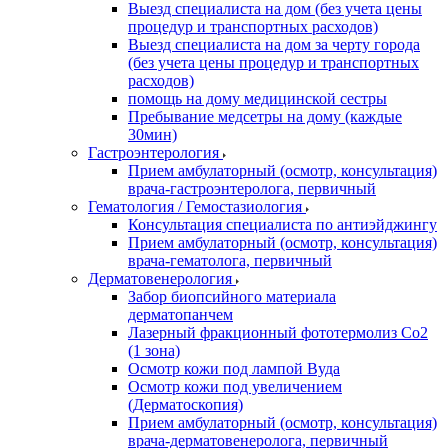
Выезд специалиста на дом (без учета цены
процедур и транспортных расходов)
Выезд специалиста на дом за черту города
(без учета цены процедур и транспортных
расходов)
помощь на дому медицинской сестры
Пребывание медсетры на дому (каждые
30мин)
Гастроэнтерология
Прием амбулаторный (осмотр, консультация)
врача-гастроэнтеролога, первичный
Гематология / Гемостазиология
Консультация специалиста по антиэйджингу
Прием амбулаторный (осмотр, консультация)
врача-гематолога, первичный
Дерматовенерология
Забор биопсийного материала
дерматопанчем
Лазерный фракционный фототермолиз Со2
(1 зона)
Осмотр кожи под лампой Вуда
Осмотр кожи под увеличением
(Дерматоскопия)
Прием амбулаторный (осмотр, консультация)
врача-дерматовенеролога, первичный