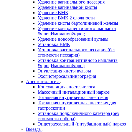
Удаление вагинального пессария
Удаление вагинальной кисты
Удаление ВМК
Удаление ВМК 2 сложности
Удаление кисты бартолиниевой железы
Удаление контрацептивного импланта
&quot;Импланон&quot;
Удаление новообразований вульвы
Установка ВМК
Установка вагинального пессария (без
стоимости пессария)
Установка контрацептивного импланта
&quot;Импланон&quot;
Энуклеация кисты вульвы
Эхогистеросальпингография
Анестезиология
Консультация анестезиолога
Массочный ингаляционный наркоз
Тотальная внутривенная анестезия
Тотальная внутривенная анестезия для
гастроскопии
Установка подключичного катетера (без
стоимости набора)
Эндотрахеальный (интубационный) наркоз
Выезда