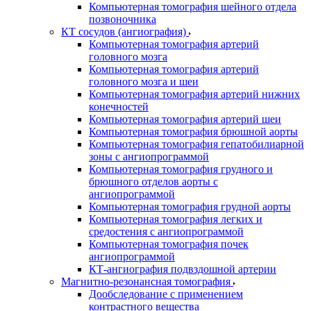
Компьютерная томография шейного отдела
позвоночника
КТ сосудов (ангиография)
Компьютерная томография артерий
головного мозга
Компьютерная томография артерий
головного мозга и шеи
Компьютерная томография артерий нижних
конечностей
Компьютерная томография артерий шеи
Компьютерная томография брюшной аорты
Компьютерная томография гепатобилиарной
зоны с ангиопрограммой
Компьютерная томография грудного и
брюшного отделов аорты с
ангиопрограммой
Компьютерная томография грудной аорты
Компьютерная томография легких и
средостения с ангиопрограммой
Компьютерная томография почек
ангиопрограммой
КТ-ангиография подвздошной артерии
Магнитно-резонансная томография
Дообследование с применением
контрастного вещества