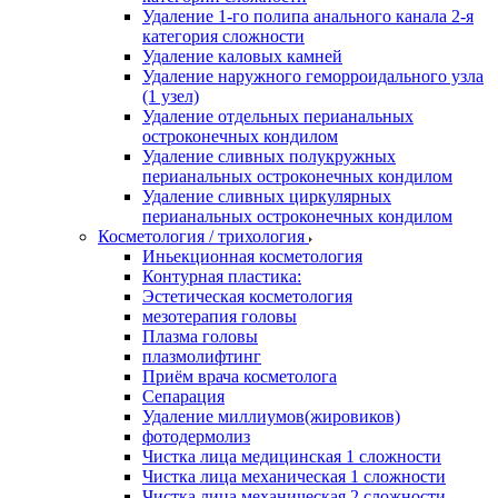
Удаление 1-го полипа анального канала 2-я
категория сложности
Удаление каловых камней
Удаление наружного геморроидального узла
(1 узел)
Удаление отдельных перианальных
остроконечных кондилом
Удаление сливных полукружных
перианальных остроконечных кондилом
Удаление сливных циркулярных
перианальных остроконечных кондилом
Косметология / трихология
Иньекционная косметология
Контурная пластика:
Эстетическая косметология
мезотерапия головы
Плазма головы
плазмолифтинг
Приём врача косметолога
Сепарация
Удаление миллиумов(жировиков)
фотодермолиз
Чистка лица медицинская 1 сложности
Чистка лица механическая 1 сложности
Чистка лица механическая 2 сложности