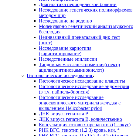
Диагностика периодической болезни
Исследование генетических полиморфизмов
методом пцр
Исследование на родство
Молекулярно-генетический анализ мужского
бесплодия
Неинвазивный пренатальный днк-тест
(нипт)
Исследование кариотипа
(кариотипирование)
Наследственные эпилепсии
Тандемная масс-спектрометрия(спектр
ацилкарнитинов,аминокислот)
Гистологические исследования
Гистологическое исследование плаценты
Гистологическое исследование эндометрия
(в т.ч. пайпель-биопсия)
Гистологическое исследование
эндоскопического материала желудка с
выявлением Helicobacter pylori
ДНК вируса гепатита B
ДНК вируса гепатита B, количественно
Консультация готовых препаратов (1 локус)
РНК ВГC, генотип (1,2,3) кровь, кач. *
РНК ВГC, генотип (1a,1b,2,3a,4,5a,6) кровь,