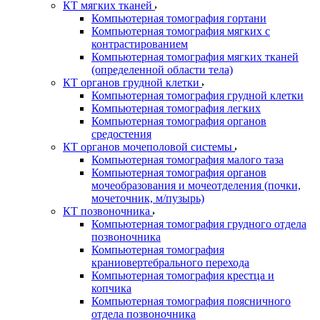
КТ мягких тканей
Компьютерная томография гортани
Компьютерная томография мягких с
контрастированием
Компьютерная томография мягких тканей
(определенной области тела)
КТ органов грудной клетки
Компьютерная томография грудной клетки
Компьютерная томография легких
Компьютерная томография органов
средостения
КТ органов мочеполовой системы
Компьютерная томография малого таза
Компьютерная томография органов
мочеобразования и мочеотделения (почки,
мочеточник, м/пузырь)
КТ позвоночника
Компьютерная томография грудного отдела
позвоночника
Компьютерная томография
краниовертебрального перехода
Компьютерная томография крестца и
копчика
Компьютерная томография поясничного
отдела позвоночника