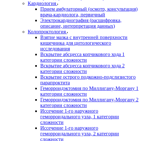
Кардиология
Прием амбулаторный (осмотр, консультация)
врача-кардиолога, первичный
Электрокардиография (расшифровка,
описание, интерпретация данных)
Колопроктология
Взятие мазка с внутренней поверхности
кишечника для цитологического
исследования
Вскрытие абсцесса копчикового хода 1
категории сложности
Вскрытие абсцесса копчикового хода 2
категории сложности
Вскрытие острого подкожно-подслизистого
парапроктита
Геморроидэктомия по Миллигану-Моргану 1
категории сложности
Геморроидэктомия по Миллигану-Моргану 2
категории сложности
Иссечение 1-го наружного
геморроидального узла, 1 категории
сложности
Иссечение 1-го наружного
геморроидального узла, 2 категории
сложности