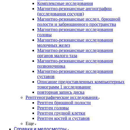
Комплексные исследования
Магнитно-резонансные ангиографии
(исследования сосудов)
Магнитно-резонансные исслед. брюшной
полости и забрюшинного пространства
Магнитно-резонансные исследования
головы
Магнитно-резонансные исследования
молочных желез
Магнитно-резонансные исследования
органов малого таза
Магнитно-резонансные исследования
позвоночника
Магнитно-резонансные исследования
суставов
Описание предоставленных компьютерных
томограмм 1 исследование
повторная запись диска
Рентгенографические исследования
Рентген брюшной полости
Рентген головы
Рентген грудной клетки
Рентген костей и суставов
Еще
Справки и медосмотры