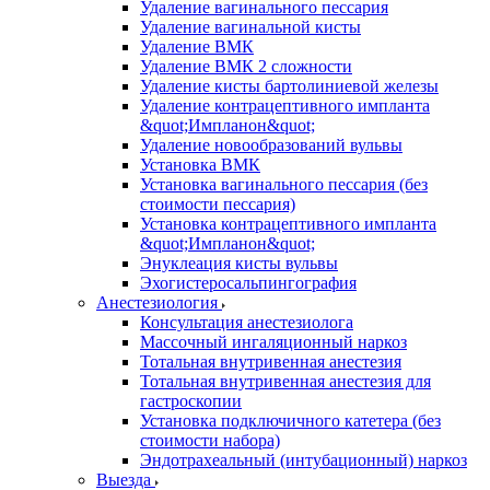
Удаление вагинального пессария
Удаление вагинальной кисты
Удаление ВМК
Удаление ВМК 2 сложности
Удаление кисты бартолиниевой железы
Удаление контрацептивного импланта
&quot;Импланон&quot;
Удаление новообразований вульвы
Установка ВМК
Установка вагинального пессария (без
стоимости пессария)
Установка контрацептивного импланта
&quot;Импланон&quot;
Энуклеация кисты вульвы
Эхогистеросальпингография
Анестезиология
Консультация анестезиолога
Массочный ингаляционный наркоз
Тотальная внутривенная анестезия
Тотальная внутривенная анестезия для
гастроскопии
Установка подключичного катетера (без
стоимости набора)
Эндотрахеальный (интубационный) наркоз
Выезда