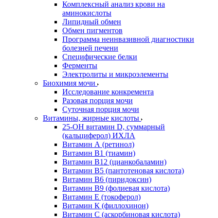
Комплексный анализ крови на
аминокислоты
Липидный обмен
Обмен пигментов
Программа неинвазивной диагностики
болезней печени
Специфические белки
Ферменты
Электролиты и микроэлементы
Биохимия мочи
Исследование конкремента
Разовая порция мочи
Суточная порция мочи
Витамины, жирные кислоты
25-OH витамин D, суммарный
(кальциферол) ИХЛА
Витамин А (ретинол)
Витамин В1 (тиамин)
Витамин В12 (цианкобаламин)
Витамин В5 (пантотеновая кислота)
Витамин В6 (пиридоксин)
Витамин В9 (фолиевая кислота)
Витамин Е (токоферол)
Витамин К (филлохинон)
Витамин С (аскорбиновая кислота)