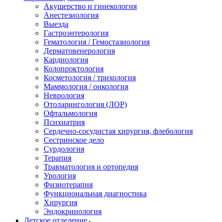
Акушерство и гинекология
Анестезиология
Выезда
Гастроэнтерология
Гематология / Гемостазиология
Дерматовенерология
Кардиология
Колопроктология
Косметология / трихология
Маммология / онкология
Неврология
Отоларингология (ЛОР)
Офтальмология
Психиатрия
Сердечно-сосудистая хирургия, флебология
Сестринское дело
Сурдология
Терапия
Травматология и ортопедия
Урология
Физиотерапия
Функциональная диагностика
Хирургия
Эндокринология
Детское отделение