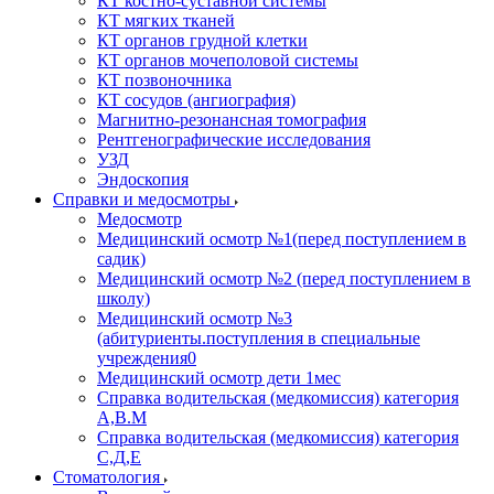
КТ костно-суставной системы
КТ мягких тканей
КТ органов грудной клетки
КТ органов мочеполовой системы
КТ позвоночника
КТ сосудов (ангиография)
Магнитно-резонансная томография
Рентгенографические исследования
УЗД
Эндоскопия
Справки и медосмотры
Медосмотр
Медицинский осмотр №1(перед поступлением в
садик)
Медицинский осмотр №2 (перед поступлением в
школу)
Медицинский осмотр №3
(абитуриенты.поступления в специальные
учреждения0
Медицинский осмотр дети 1мес
Справка водительская (медкомиссия) категория
А,В.М
Справка водительская (медкомиссия) категория
С,Д,Е
Стоматология