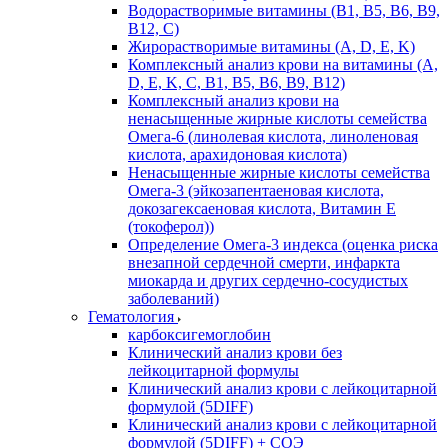
Водорастворимые витамины (B1, B5, B6, В9,
В12, С)
Жирорастворимые витамины (A, D, E, K)
Комплексный анализ крови на витамины (A,
D, E, K, C, B1, B5, B6, В9, B12)
Комплексный анализ крови на
ненасыщенные жирные кислоты семейства
Омега-6 (линолевая кислота, линоленовая
кислота, арахидоновая кислота)
Ненасыщенные жирные кислоты семейства
Омега-3 (эйкозапентаеновая кислота,
докозагексаеновая кислота, Витамин E
(токоферол))
Определение Омега-3 индекса (оценка риска
внезапной сердечной смерти, инфаркта
миокарда и других сердечно-сосудистых
заболеваний)
Гематология
карбоксигемоглобин
Клинический анализ крови без
лейкоцитарной формулы
Клинический анализ крови с лейкоцитарной
формулой (5DIFF)
Клинический анализ крови с лейкоцитарной
формулой (5DIFF) + СОЭ