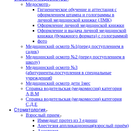
Медосмотр
Гигиеническое обучение и аттестация с
оформлением штампа и голограммы в
личной медицинской книжке (ЛМК)
Оформление личной медицинской книжки
Оформление и выдача личной медицинской
книжки (бумажного формата) с голограммой
фото
Медицинский осмотр №1(перед поступлением в
садик)
Медицинский осмотр №2 (перед поступлением в
школу)
Медицинский осмотр №3
(абитуриенты.поступления в специальные
учреждения0
Медицинский осмотр дети 1мес
Справка водительская (медкомиссия) категория
А,В.М
Справка водительская (медкомиссия) категория
С,Д,Е
Стоматология
Взрослый прием
Иммедиат протез из 3 единиц
Анестезия аппликационная(взрослый приём)
Анестезия