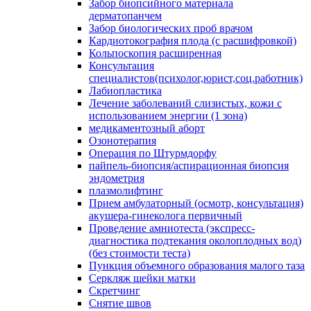
Забор биопсийного материала
дерматопанчем
Забор биологических проб врачом
Кардиотокография плода (с расшифровкой)
Кольпоскопия расширенная
Консультация
специалистов(психолог,юрист,соц.работник)
Лабиопластика
Лечение заболеваний слизистых, кожи с
использованием энергии (1 зона)
медикаментозный аборт
Озонотерапия
Операция по Штурмдорфу
пайпель-биопсия/аспирационная биопсия
эндометрия
плазмолифтинг
Прием амбулаторный (осмотр, консультация)
акушера-гинеколога первичный
Проведение амниотеста (экспресс-
диагностика подтекания околоплодных вод)
(без стоимости теста)
Пункция объемного образования малого таза
Серкляж шейки матки
Скретчинг
Снятие швов