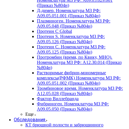
Номенклатура МЗ РФ: A09.05.029.001
(Приказ №804н)
Д-димер. Номенклатура МЗ РФ:
A09.05.051.001 (Приказ №804н)
Плазминоген. Номенклатура МЗ РФ:
A09.05.048 (Приказ №804н)
Протеин C Global
Протеин S. Номенклатура МЗ РФ:
A09.05.126 (Приказ №804н)
Протеин С. Номенклатура МЗ РФ:
A09.05.125 (Приказ №804н)
Протромбин (время, по Квику, МНО).
Номенклатура МЗ РФ: A12.30.014 (Приказ
№804н)
Растворимые фибрин-мономерные
комплексы(РФМК) Номенклатура МЗ РФ:
A09.05.051.002 (Приказ №804н)
Тромбиновое время. Номенклатура МЗ РФ:
A12.05.028 (Приказ №804н)
Фактор Виллебранда
Фибриноген. Номенклатура МЗ РФ:
A09.05.050 (Приказ №804н)
Еще
Обследования
КТ брюшной полости и забрюшинного