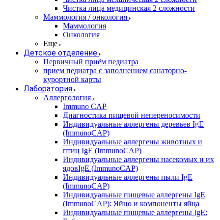
Чистка лица медицинская 2 сложности
Маммология / онкология
Маммология
Онкология
Еще
Детское отделение
Первичный приём педиатра
прием педиатра с заполнением санаторно-
курортной карты
Лаборатория
Аллергология
Immuno CAP
Диагностика пищевой непереносимости
Индивидуальные аллергены деревьев IgE
(ImmunoCAP)
Индивидуальные аллергены животных и
птиц IgE (ImmunoCAP)
Индивидуальные аллергены насекомых и их
ядовIgE (ImmunoCAP)
Индивидуальные аллергены пыли IgE
(ImmunoCAP)
Индивидуальные пищевые аллергены IgE
(ImmunoCAP): Яйцо и компоненты яйца
Индивидуальные пищевые аллергены IgE: