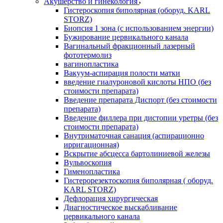
Акушерство и гинекология
Гистероскопия биполярная (оборуд. KARL
STORZ)
Биопсия 1 зона (с использованием энергии)
Бужирование цервикального канала
Вагинальный фракционный лазерный
фототермолиз
вагинопластика
Вакуум-аспирация полости матки
введение гиалуроновой кислоты НПО (без
стоимости препарата)
Введение препарата Диспорт (без стоимости
препарата)
Введение филлера при дистопии уретры (без
стоимости препарата)
Внутриматочная санация (аспирационно
ирригационная)
Вскрытие абсцесса бартолиниевой железы
Вульвоскопия
Гименопластика
Гистерорезектоскопия биполярная ( оборуд.
KARL STORZ)
Дефлорация хирургическая
Диагностическое выскабливание
цервикального канала