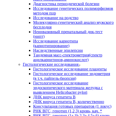
Диагностика периодической болезни
Исследование генетических полиморфизмов
методом пцр
Исследование на родство
Молекулярно-генетический анализ мужского
бесплодия
Неинвазивный пренатальный днк-тест
(нипт)
Исследование кариотипа
(кариотипирование)
Наследственные эпилепсии
Тандемная масс-спектрометрия(спектр
ацилкарнитинов,аминокислот)
Гистологические исследования
Гистологическое исследование плаценты
Гистологическое исследование эндометрия
(в т.ч. пайпель-биопсия)
Гистологическое исследование
эндоскопического материала желудка с
выявлением Helicobacter pylori
ДНК вируса гепатита B
ДНК вируса гепатита B, количественно
Консультация готовых препаратов (1 локус)
РНК ВГC, генотип (1,2,3) кровь, кач. *
РНК ВГC, генотип (1a,1b,2,3a,4,5a,6) кровь,