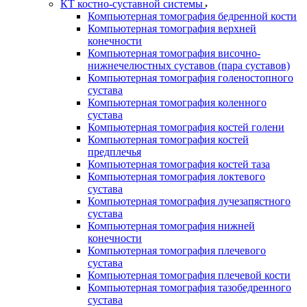
КТ костно-суставной системы
Компьютерная томография бедренной кости
Компьютерная томография верхней
конечности
Компьютерная томография височно-
нижнечелюстных суставов (пара суставов)
Компьютерная томография голеностопного
сустава
Компьютерная томография коленного
сустава
Компьютерная томография костей голени
Компьютерная томография костей
предплечья
Компьютерная томография костей таза
Компьютерная томография локтевого
сустава
Компьютерная томография лучезапястного
сустава
Компьютерная томография нижней
конечности
Компьютерная томография плечевого
сустава
Компьютерная томография плечевой кости
Компьютерная томография тазобедренного
сустава