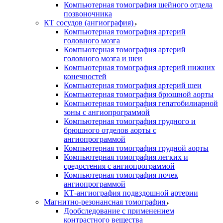
Компьютерная томография шейного отдела
позвоночника
КТ сосудов (ангиография)
Компьютерная томография артерий
головного мозга
Компьютерная томография артерий
головного мозга и шеи
Компьютерная томография артерий нижних
конечностей
Компьютерная томография артерий шеи
Компьютерная томография брюшной аорты
Компьютерная томография гепатобилиарной
зоны с ангиопрограммой
Компьютерная томография грудного и
брюшного отделов аорты с
ангиопрограммой
Компьютерная томография грудной аорты
Компьютерная томография легких и
средостения с ангиопрограммой
Компьютерная томография почек
ангиопрограммой
КТ-ангиография подвздошной артерии
Магнитно-резонансная томография
Дообследование с применением
контрастного вещества