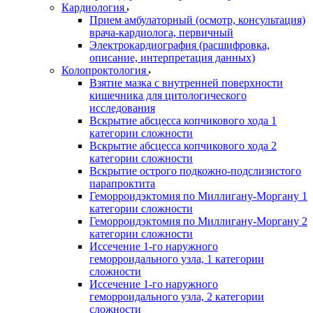
Кардиология
Прием амбулаторный (осмотр, консультация)
врача-кардиолога, первичный
Электрокардиография (расшифровка,
описание, интерпретация данных)
Колопроктология
Взятие мазка с внутренней поверхности
кишечника для цитологического
исследования
Вскрытие абсцесса копчикового хода 1
категории сложности
Вскрытие абсцесса копчикового хода 2
категории сложности
Вскрытие острого подкожно-подслизистого
парапроктита
Геморроидэктомия по Миллигану-Моргану 1
категории сложности
Геморроидэктомия по Миллигану-Моргану 2
категории сложности
Иссечение 1-го наружного
геморроидального узла, 1 категории
сложности
Иссечение 1-го наружного
геморроидального узла, 2 категории
сложности