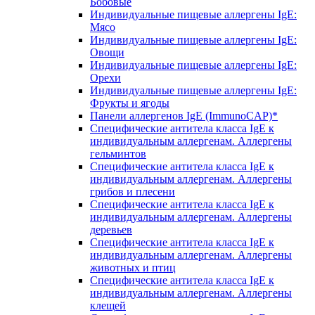
Бобовые
Индивидуальные пищевые аллергены IgE:
Мясо
Индивидуальные пищевые аллергены IgE:
Овощи
Индивидуальные пищевые аллергены IgE:
Орехи
Индивидуальные пищевые аллергены IgE:
Фрукты и ягоды
Панели аллергенов IgE (ImmunoCAP)*
Специфические антитела класса IgE к
индивидуальным аллергенам. Аллергены
гельминтов
Специфические антитела класса IgE к
индивидуальным аллергенам. Аллергены
грибов и плесени
Специфические антитела класса IgE к
индивидуальным аллергенам. Аллергены
деревьев
Специфические антитела класса IgE к
индивидуальным аллергенам. Аллергены
животных и птиц
Специфические антитела класса IgE к
индивидуальным аллергенам. Аллергены
клещей