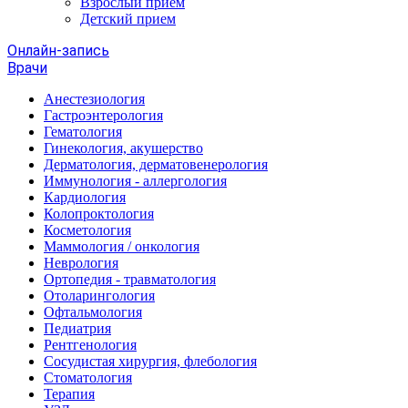
Взрослый прием
Детский прием
Онлайн-запись
Врачи
Анестезиология
Гастроэнтерология
Гематология
Гинекология, акушерство
Дерматология, дерматовенерология
Иммунология - аллергология
Кардиология
Колопроктология
Косметология
Маммология / онкология
Неврология
Ортопедия - травматология
Отоларингология
Офтальмология
Педиатрия
Рентгенология
Сосудистая хирургия, флебология
Стоматология
Терапия