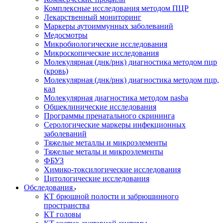
Комплексные исследования методом ПЦР
Лекарственный мониторинг
Маркеры аутоиммунных заболеваний
Медосмотры
Микробиологические исследования
Микроскопические исследования
Молекулярная (днк/рнк) диагностика методом пцр
(кровь)
Молекулярная (днк/рнк) диагностика методом пцр,
кал
Молекулярная диагностика методом nasba
Общеклинические исследования
Программы пренатального скрининга
Серологические маркеры инфекционных
заболеваний
Тяжелые металлы и микроэлементы
Тяжелые металы и микроэлементы
ФБУЗ
Химико-токсилогические исследования
Цитологические исследования
Обследования
КТ брюшной полости и забрюшинного
пространства
КТ головы