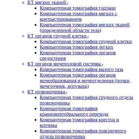
КТ мягких тканей
Компьютерная томография гортани
Компьютерная томография мягких с
контрастированием
Компьютерная томография мягких тканей
(определенной области тела)
КТ органов грудной клетки
Компьютерная томография грудной клетки
Компьютерная томография легких
Компьютерная томография органов
средостения
КТ органов мочеполовой системы
Компьютерная томография малого таза
Компьютерная томография органов
мочеобразования и мочеотделения (почки,
мочеточник, м/пузырь)
КТ позвоночника
Компьютерная томография грудного отдела
позвоночника
Компьютерная томография
краниовертебрального перехода
Компьютерная томография крестца и
копчика
Компьютерная томография поясничного
отдела позвоночника