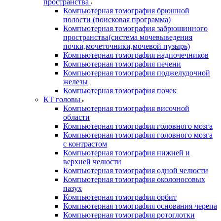
пространства
Компьютерная томография брюшной
полости (поисковая программа)
Компьютерная томография забрюшинного
пространства(система мочевыведения
почки,мочеточники,мочевой пузырь)
Компьютерная томография надпочечников
Компьютерная томография печени
Компьютерная томография поджелудочной
железы
Компьютерная томография почек
КТ головы
Компьютерная томография височной
области
Компьютерная томография головного мозга
Компьютерная томография головного мозга
с контрастом
Компьютерная томография нижней и
верхней челюсти
Компьютерная томография одной челюсти
Компьютерная томография околоносовых
пазух
Компьютерная томография орбит
Компьютерная томография основания черепа
Компьютерная томография ротоглотки