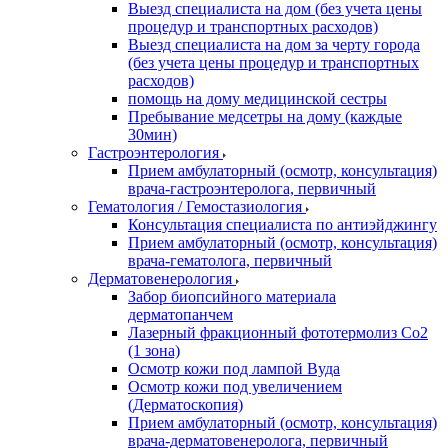
Выезд специалиста на дом (без учета цены
процедур и транспортных расходов)
Выезд специалиста на дом за черту города
(без учета цены процедур и транспортных
расходов)
помощь на дому медицинской сестры
Пребывание медсетры на дому (каждые
30мин)
Гастроэнтерология
Прием амбулаторный (осмотр, консультация)
врача-гастроэнтеролога, первичный
Гематология / Гемостазиология
Консультация специалиста по антиэйджингу
Прием амбулаторный (осмотр, консультация)
врача-гематолога, первичный
Дерматовенерология
Забор биопсийного материала
дерматопанчем
Лазерный фракционный фототермолиз Со2
(1 зона)
Осмотр кожи под лампой Вуда
Осмотр кожи под увеличением
(Дерматоскопия)
Прием амбулаторный (осмотр, консультация)
врача-дерматовенеролога, первичный