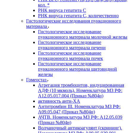
кол. *
РНК вируса гепатита C
РНК вируса гепатита C, количественно
Гистологические исследования пункционного
материала
Гистологическое исследование
пункционного материала молочной железы
Гистологическое исследование
пункционного материала печени
Гистологическое исследование
пункционного материала почек
Гистологическое исследование
пункционного материала щитовидной
железы
Гомеостаз
Агрегация тромбоцитов, индуцированная
АДФ (10 мкмоль). Номенклатура МЗ РФ:
A12.05.017.004 (Приказ №804н)
активность анти-ХА
Антитромбин III. Номенклатура МЗ РФ:
A09.05.047 (Приказ №804н)
АЧТВ. Номенклатура МЗ РФ: A12.05.039
(Приказ №804н)
Волчаночный антикоагулянт (скрининг).