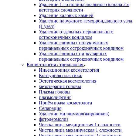
Удаление 1-го полипа анального канала 2-я
категория сложности
Удаление каловых камней
Удаление наружного геморроидального узла
(1 узел)
Удаление отдельных перианальных
остроконечных кондилом
Удаление сливных полукружных
перианальных остроконечных кондилом
Удаление сливных циркулярных
перианальных остроконечных кондилом
Косметология / трихология
Иньекционная косметология
Контурная пластика:
Эстетическая косметология
мезотерапия головы
Плазма головы
плазмолифтинг
Приём врача косметолога
Сепарация
Удаление миллиумов(жировиков)
фотодермолиз
Чистка лица медицинская 1 сложности
Чистка лица механическая 1 сложности
Чистка лица механическая 2 сложности