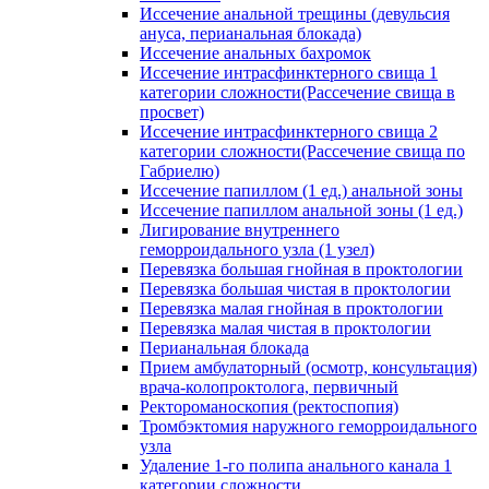
Иссечение анальной трещины (девульсия
ануса, перианальная блокада)
Иссечение анальных бахромок
Иссечение интрасфинктерного свища 1
категории сложности(Рассечение свища в
просвет)
Иссечение интрасфинктерного свища 2
категории сложности(Рассечение свища по
Габриелю)
Иссечение папиллом (1 ед.) анальной зоны
Иссечение папиллом анальной зоны (1 ед.)
Лигирование внутреннего
геморроидального узла (1 узел)
Перевязка большая гнойная в проктологии
Перевязка большая чистая в проктологии
Перевязка малая гнойная в проктологии
Перевязка малая чистая в проктологии
Перианальная блокада
Прием амбулаторный (осмотр, консультация)
врача-колопроктолога, первичный
Ректороманоскопия (ректоспопия)
Тромбэктомия наружного геморроидального
узла
Удаление 1-го полипа анального канала 1
категории сложности