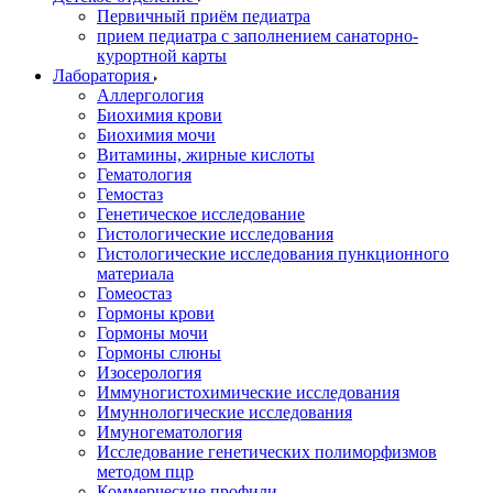
Первичный приём педиатра
прием педиатра с заполнением санаторно-
курортной карты
Лаборатория
Аллергология
Биохимия крови
Биохимия мочи
Витамины, жирные кислоты
Гематология
Гемостаз
Генетическое исследование
Гистологические исследования
Гистологические исследования пункционного
материала
Гомеостаз
Гормоны крови
Гормоны мочи
Гормоны слюны
Изосерология
Иммуногистохимические исследования
Имуннологические исследования
Имуногематология
Исследование генетических полиморфизмов
методом пцр
Коммерческие профили