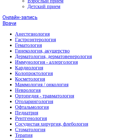
Взрослый прием
Детский прием
Онлайн-запись
Врачи
Анестезиология
Гастроэнтерология
Гематология
Гинекология, акушерство
Дерматология, дерматовенерология
Иммунология - аллергология
Кардиология
Колопроктология
Косметология
Маммология / онкология
Неврология
Ортопедия - травматология
Отоларингология
Офтальмология
Педиатрия
Рентгенология
Сосудистая хирургия, флебология
Стоматология
Терапия