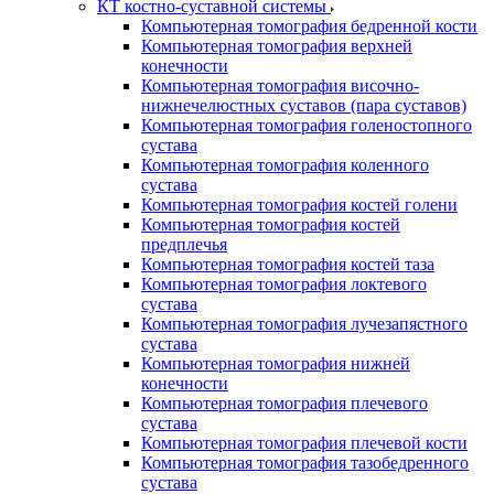
КТ костно-суставной системы
Компьютерная томография бедренной кости
Компьютерная томография верхней
конечности
Компьютерная томография височно-
нижнечелюстных суставов (пара суставов)
Компьютерная томография голеностопного
сустава
Компьютерная томография коленного
сустава
Компьютерная томография костей голени
Компьютерная томография костей
предплечья
Компьютерная томография костей таза
Компьютерная томография локтевого
сустава
Компьютерная томография лучезапястного
сустава
Компьютерная томография нижней
конечности
Компьютерная томография плечевого
сустава
Компьютерная томография плечевой кости
Компьютерная томография тазобедренного
сустава