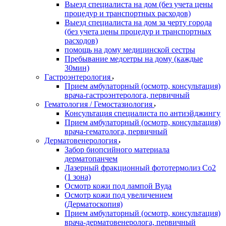
Выезд специалиста на дом (без учета цены
процедур и транспортных расходов)
Выезд специалиста на дом за черту города
(без учета цены процедур и транспортных
расходов)
помощь на дому медицинской сестры
Пребывание медсетры на дому (каждые
30мин)
Гастроэнтерология
Прием амбулаторный (осмотр, консультация)
врача-гастроэнтеролога, первичный
Гематология / Гемостазиология
Консультация специалиста по антиэйджингу
Прием амбулаторный (осмотр, консультация)
врача-гематолога, первичный
Дерматовенерология
Забор биопсийного материала
дерматопанчем
Лазерный фракционный фототермолиз Со2
(1 зона)
Осмотр кожи под лампой Вуда
Осмотр кожи под увеличением
(Дерматоскопия)
Прием амбулаторный (осмотр, консультация)
врача-дерматовенеролога, первичный