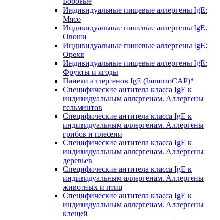
Бобовые
Индивидуальные пищевые аллергены IgE:
Мясо
Индивидуальные пищевые аллергены IgE:
Овощи
Индивидуальные пищевые аллергены IgE:
Орехи
Индивидуальные пищевые аллергены IgE:
Фрукты и ягоды
Панели аллергенов IgE (ImmunoCAP)*
Специфические антитела класса IgE к
индивидуальным аллергенам. Аллергены
гельминтов
Специфические антитела класса IgE к
индивидуальным аллергенам. Аллергены
грибов и плесени
Специфические антитела класса IgE к
индивидуальным аллергенам. Аллергены
деревьев
Специфические антитела класса IgE к
индивидуальным аллергенам. Аллергены
животных и птиц
Специфические антитела класса IgE к
индивидуальным аллергенам. Аллергены
клещей