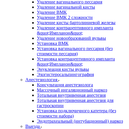
Удаление вагинального пессария
Удаление вагинальной кисты
Удаление ВМК
Удаление ВМК 2 сложности
Удаление кисты бартолиниевой железы
Удаление контрацептивного импланта
&quot;Импланон&quot;
Удаление новообразований вульвы
Установка ВМК
Установка вагинального пессария (без
стоимости пессария)
Установка контрацептивного импланта
&quot;Импланон&quot;
Энуклеация кисты вульвы
Эхогистеросальпингография
Анестезиология
Консультация анестезиолога
Массочный ингаляционный наркоз
Тотальная внутривенная анестезия
Тотальная внутривенная анестезия для
гастроскопии
Установка подключичного катетера (без
стоимости набора)
Эндотрахеальный (интубационный) наркоз
Выезда