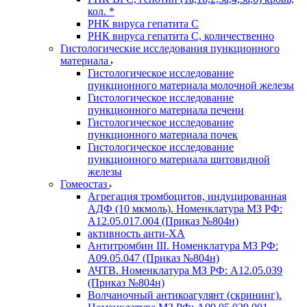
кол. *
РНК вируса гепатита C
РНК вируса гепатита C, количественно
Гистологические исследования пункционного
материала
Гистологическое исследование
пункционного материала молочной железы
Гистологическое исследование
пункционного материала печени
Гистологическое исследование
пункционного материала почек
Гистологическое исследование
пункционного материала щитовидной
железы
Гомеостаз
Агрегация тромбоцитов, индуцированная
АДФ (10 мкмоль). Номенклатура МЗ РФ:
A12.05.017.004 (Приказ №804н)
активность анти-ХА
Антитромбин III. Номенклатура МЗ РФ:
A09.05.047 (Приказ №804н)
АЧТВ. Номенклатура МЗ РФ: A12.05.039
(Приказ №804н)
Волчаночный антикоагулянт (скрининг).