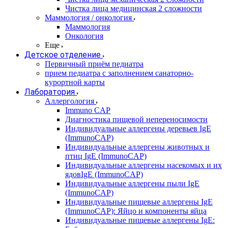
Чистка лица медицинская 2 сложности
Маммология / онкология
Маммология
Онкология
Еще
Детское отделение
Первичный приём педиатра
прием педиатра с заполнением санаторно-
курортной карты
Лаборатория
Аллергология
Immuno CAP
Диагностика пищевой непереносимости
Индивидуальные аллергены деревьев IgE
(ImmunoCAP)
Индивидуальные аллергены животных и
птиц IgE (ImmunoCAP)
Индивидуальные аллергены насекомых и их
ядовIgE (ImmunoCAP)
Индивидуальные аллергены пыли IgE
(ImmunoCAP)
Индивидуальные пищевые аллергены IgE
(ImmunoCAP): Яйцо и компоненты яйца
Индивидуальные пищевые аллергены IgE: