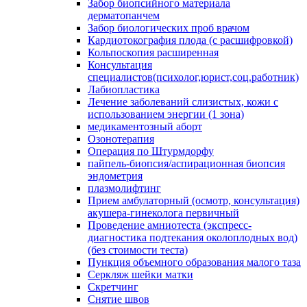
Забор биопсийного материала
дерматопанчем
Забор биологических проб врачом
Кардиотокография плода (с расшифровкой)
Кольпоскопия расширенная
Консультация
специалистов(психолог,юрист,соц.работник)
Лабиопластика
Лечение заболеваний слизистых, кожи с
использованием энергии (1 зона)
медикаментозный аборт
Озонотерапия
Операция по Штурмдорфу
пайпель-биопсия/аспирационная биопсия
эндометрия
плазмолифтинг
Прием амбулаторный (осмотр, консультация)
акушера-гинеколога первичный
Проведение амниотеста (экспресс-
диагностика подтекания околоплодных вод)
(без стоимости теста)
Пункция объемного образования малого таза
Серкляж шейки матки
Скретчинг
Снятие швов