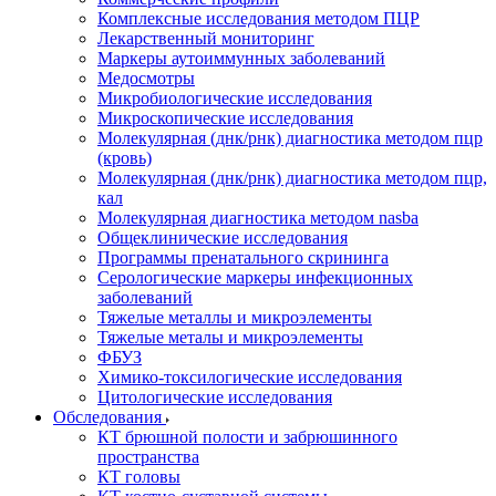
Комплексные исследования методом ПЦР
Лекарственный мониторинг
Маркеры аутоиммунных заболеваний
Медосмотры
Микробиологические исследования
Микроскопические исследования
Молекулярная (днк/рнк) диагностика методом пцр
(кровь)
Молекулярная (днк/рнк) диагностика методом пцр,
кал
Молекулярная диагностика методом nasba
Общеклинические исследования
Программы пренатального скрининга
Серологические маркеры инфекционных
заболеваний
Тяжелые металлы и микроэлементы
Тяжелые металы и микроэлементы
ФБУЗ
Химико-токсилогические исследования
Цитологические исследования
Обследования
КТ брюшной полости и забрюшинного
пространства
КТ головы