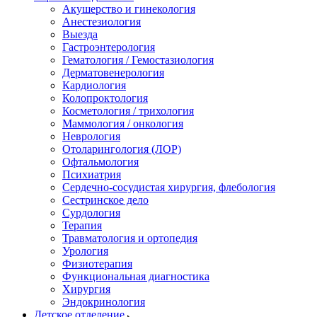
Акушерство и гинекология
Анестезиология
Выезда
Гастроэнтерология
Гематология / Гемостазиология
Дерматовенерология
Кардиология
Колопроктология
Косметология / трихология
Маммология / онкология
Неврология
Отоларингология (ЛОР)
Офтальмология
Психиатрия
Сердечно-сосудистая хирургия, флебология
Сестринское дело
Сурдология
Терапия
Травматология и ортопедия
Урология
Физиотерапия
Функциональная диагностика
Хирургия
Эндокринология
Детское отделение