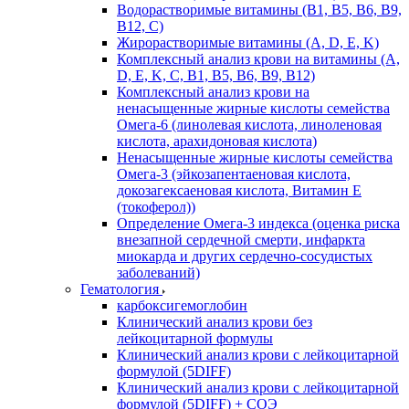
Водорастворимые витамины (B1, B5, B6, В9,
В12, С)
Жирорастворимые витамины (A, D, E, K)
Комплексный анализ крови на витамины (A,
D, E, K, C, B1, B5, B6, В9, B12)
Комплексный анализ крови на
ненасыщенные жирные кислоты семейства
Омега-6 (линолевая кислота, линоленовая
кислота, арахидоновая кислота)
Ненасыщенные жирные кислоты семейства
Омега-3 (эйкозапентаеновая кислота,
докозагексаеновая кислота, Витамин E
(токоферол))
Определение Омега-3 индекса (оценка риска
внезапной сердечной смерти, инфаркта
миокарда и других сердечно-сосудистых
заболеваний)
Гематология
карбоксигемоглобин
Клинический анализ крови без
лейкоцитарной формулы
Клинический анализ крови с лейкоцитарной
формулой (5DIFF)
Клинический анализ крови с лейкоцитарной
формулой (5DIFF) + СОЭ