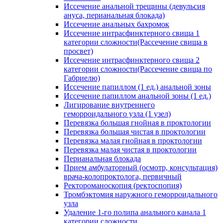
Иссечение анальной трещины (девульсия
ануса, перианальная блокада)
Иссечение анальных бахромок
Иссечение интрасфинктерного свища 1
категории сложности(Рассечение свища в
просвет)
Иссечение интрасфинктерного свища 2
категории сложности(Рассечение свища по
Габриелю)
Иссечение папиллом (1 ед.) анальной зоны
Иссечение папиллом анальной зоны (1 ед.)
Лигирование внутреннего
геморроидального узла (1 узел)
Перевязка большая гнойная в проктологии
Перевязка большая чистая в проктологии
Перевязка малая гнойная в проктологии
Перевязка малая чистая в проктологии
Перианальная блокада
Прием амбулаторный (осмотр, консультация)
врача-колопроктолога, первичный
Ректороманоскопия (ректоспопия)
Тромбэктомия наружного геморроидального
узла
Удаление 1-го полипа анального канала 1
категории сложности