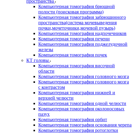
пространства
Компьютерная томография брюшной
полости (поисковая программа)
Компьютерная томография забрюшинного
пространства(система мочевыведения
почки,мочеточники,мочевой пузырь)
Компьютерная томография надпочечников
Компьютерная томография печени
Компьютерная томография поджелудочной
железы
Компьютерная томография почек
КТ головы
Компьютерная томография височной
области
Компьютерная томография головного мозга
Компьютерная томография головного мозга
с контрастом
Компьютерная томография нижней и
верхней челюсти
Компьютерная томография одной челюсти
Компьютерная томография околоносовых
пазух
Компьютерная томография орбит
Компьютерная томография основания черепа
Компьютерная томография ротоглотки