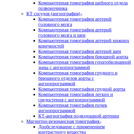
Компьютерная томография шейного отдела
позвоночника
КТ сосудов (ангиография)
Компьютерная томография артерий
головного мозга
Компьютерная томография артерий
головного мозга и шеи
Компьютерная томография артерий нижних
конечностей
Компьютерная томография артерий шеи
Компьютерная томография брюшной аорты
Компьютерная томография гепатобилиарной
зоны с ангиопрограммой
Компьютерная томография грудного и
брюшного отделов аорты с
ангиопрограммой
Компьютерная томография грудной аорты
Компьютерная томография легких и
средостения с ангиопрограммой
Компьютерная томография почек
ангиопрограммой
КТ-ангиография подвздошной артерии
Магнитно-резонансная томография
Дообследование с применением
контрастного вещества