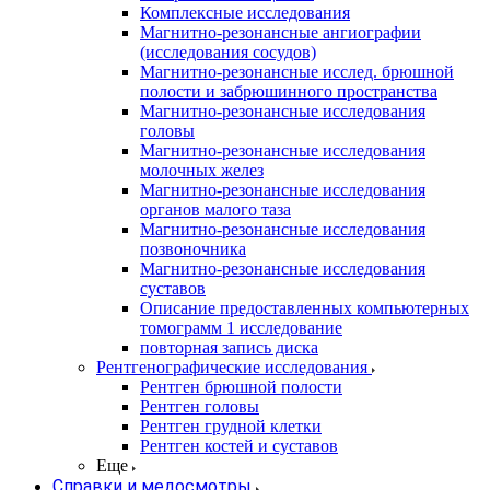
Комплексные исследования
Магнитно-резонансные ангиографии
(исследования сосудов)
Магнитно-резонансные исслед. брюшной
полости и забрюшинного пространства
Магнитно-резонансные исследования
головы
Магнитно-резонансные исследования
молочных желез
Магнитно-резонансные исследования
органов малого таза
Магнитно-резонансные исследования
позвоночника
Магнитно-резонансные исследования
суставов
Описание предоставленных компьютерных
томограмм 1 исследование
повторная запись диска
Рентгенографические исследования
Рентген брюшной полости
Рентген головы
Рентген грудной клетки
Рентген костей и суставов
Еще
Справки и медосмотры