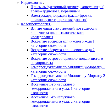
Кардиология
Прием амбулаторный (осмотр, консультация)
врача-кардиолога, первичный
Электрокардиография (расшифровка,
описание, интерпретация данных)
Колопроктология
Взятие мазка с внутренней поверхности
кишечника для цитологического
исследования
Вскрытие абсцесса копчикового хода 1
категории сложности
Вскрытие абсцесса копчикового хода 2
категории сложности
Вскрытие острого подкожно-подслизистого
парапроктита
Геморроидэктомия по Миллигану-Моргану 1
категории сложности
Геморроидэктомия по Миллигану-Моргану 2
категории сложности
Иссечение 1-го наружного
геморроидального узла, 1 категории
сложности
Иссечение 1-го наружного
геморроидального узла, 2 категории
сложности