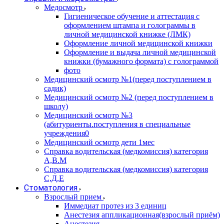
Медосмотр
Гигиеническое обучение и аттестация с
оформлением штампа и голограммы в
личной медицинской книжке (ЛМК)
Оформление личной медицинской книжки
Оформление и выдача личной медицинской
книжки (бумажного формата) с голограммой
фото
Медицинский осмотр №1(перед поступлением в
садик)
Медицинский осмотр №2 (перед поступлением в
школу)
Медицинский осмотр №3
(абитуриенты.поступления в специальные
учреждения0
Медицинский осмотр дети 1мес
Справка водительская (медкомиссия) категория
А,В.М
Справка водительская (медкомиссия) категория
С,Д,Е
Стоматология
Взрослый прием
Иммедиат протез из 3 единиц
Анестезия аппликационная(взрослый приём)
Анестезия