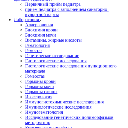
Первичный приём педиатра
прием педиатра с заполнением санаторно-
курортной карты
Лаборатория
Аллергология
Биохимия крови
Биохимия мочи
Витамины, жирные кислоты
Гематология
Гемостаз
Генетическое исследование
Гистологические исследования
Гистологические исследования пункционного
материала
Гомеостаз
Гормоны крови
Гормоны мочи
Гормоны слюны
Изосерология
Иммуногистохимические исследования
Имуннологические исследования
Имуногематология
Исследование генетических полиморфизмов
методом пцр
Коммерческие профили