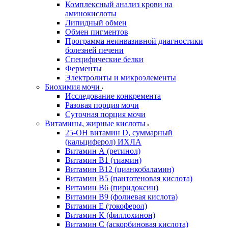
Комплексный анализ крови на
аминокислоты
Липидный обмен
Обмен пигментов
Программа неинвазивной диагностики
болезней печени
Специфические белки
Ферменты
Электролиты и микроэлементы
Биохимия мочи
Исследование конкремента
Разовая порция мочи
Суточная порция мочи
Витамины, жирные кислоты
25-OH витамин D, суммарный
(кальциферол) ИХЛА
Витамин А (ретинол)
Витамин В1 (тиамин)
Витамин В12 (цианкобаламин)
Витамин В5 (пантотеновая кислота)
Витамин В6 (пиридоксин)
Витамин В9 (фолиевая кислота)
Витамин Е (токоферол)
Витамин К (филлохинон)
Витамин С (аскорбиновая кислота)