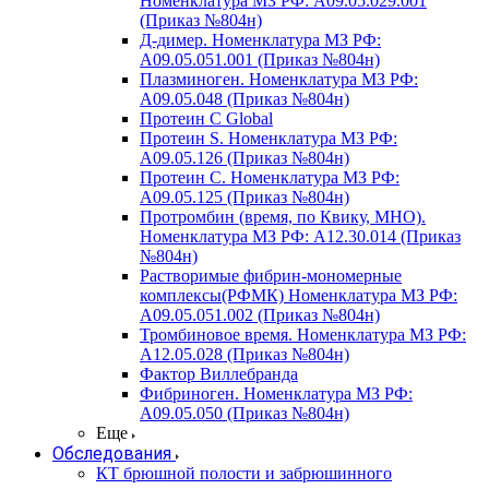
Номенклатура МЗ РФ: A09.05.029.001
(Приказ №804н)
Д-димер. Номенклатура МЗ РФ:
A09.05.051.001 (Приказ №804н)
Плазминоген. Номенклатура МЗ РФ:
A09.05.048 (Приказ №804н)
Протеин C Global
Протеин S. Номенклатура МЗ РФ:
A09.05.126 (Приказ №804н)
Протеин С. Номенклатура МЗ РФ:
A09.05.125 (Приказ №804н)
Протромбин (время, по Квику, МНО).
Номенклатура МЗ РФ: A12.30.014 (Приказ
№804н)
Растворимые фибрин-мономерные
комплексы(РФМК) Номенклатура МЗ РФ:
A09.05.051.002 (Приказ №804н)
Тромбиновое время. Номенклатура МЗ РФ:
A12.05.028 (Приказ №804н)
Фактор Виллебранда
Фибриноген. Номенклатура МЗ РФ:
A09.05.050 (Приказ №804н)
Еще
Обследования
КТ брюшной полости и забрюшинного