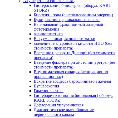
Акушерство и гинекология
Гистероскопия биполярная (оборуд. KARL
STORZ)
Биопсия 1 зона (с использованием энергии)
Бужирование цервикального канала
Вагинальный фракционный лазерный
фототермолиз
вагинопластика
Вакуум-аспирация полости матки
введение гиалуроновой кислоты НПО (без
стоимости препарата)
Введение препарата Диспорт (без стоимости
препарата)
Введение филлера при дистопии уретры (без
стоимости препарата)
Внутриматочная санация (аспирационно
ирригационная)
Вскрытие абсцесса бартолиниевой железы
Вульвоскопия
Гименопластика
Гистерорезектоскопия биполярная ( оборуд.
KARL STORZ)
Дефлорация хирургическая
Диагностическое выскабливание
цервикального канала