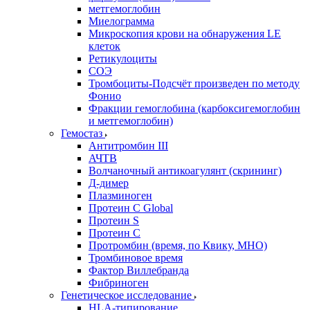
метгемоглобин
Миелограмма
Микроскопия крови на обнаружения LE
клеток
Ретикулоциты
СОЭ
Тромбоциты-Подсчёт произведен по методу
Фонио
Фракции гемоглобина (карбоксигемоглобин
и метгемоглобин)
Гемостаз
Антитромбин III
АЧТВ
Волчаночный антикоагулянт (скрининг)
Д-димер
Плазминоген
Протеин C Global
Протеин S
Протеин С
Протромбин (время, по Квику, МНО)
Тромбиновое время
Фактор Виллебранда
Фибриноген
Генетическое исследование
HLA-типирование