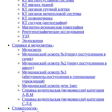
КТ костно-суставной системы
КТ мягких тканей
КТ органов грудной клетки
КТ органов мочеполовой системы
КТ позвоночника
КТ сосудов (ангиография)
Магнитно-резонансная томография
Рентгенографические исследования
УЗД
Эндоскопия
Справки и медосмотры
Медосмотр
Медицинский осмотр №1(перед поступлением в
садик)
Медицинский осмотр №2 (перед поступлением в
школу)
Медицинский осмотр №3
(абитуриенты.поступления в специальные
учреждения0
Медицинский осмотр дети 1мес
Справка водительская (медкомиссия) категория
А,В.М
Справка водительская (медкомиссия) категория
С,Д,Е
Стоматология