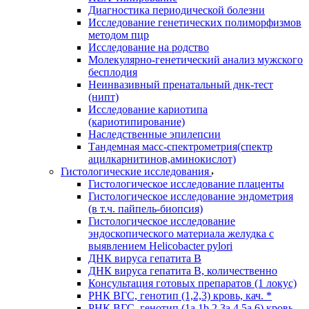
Диагностика периодической болезни
Исследование генетических полиморфизмов
методом пцр
Исследование на родство
Молекулярно-генетический анализ мужского
бесплодия
Неинвазивный пренатальный днк-тест
(нипт)
Исследование кариотипа
(кариотипирование)
Наследственные эпилепсии
Тандемная масс-спектрометрия(спектр
ацилкарнитинов,аминокислот)
Гистологические исследования
Гистологическое исследование плаценты
Гистологическое исследование эндометрия
(в т.ч. пайпель-биопсия)
Гистологическое исследование
эндоскопического материала желудка с
выявлением Helicobacter pylori
ДНК вируса гепатита B
ДНК вируса гепатита B, количественно
Консультация готовых препаратов (1 локус)
РНК ВГC, генотип (1,2,3) кровь, кач. *
РНК ВГC, генотип (1a,1b,2,3a,4,5a,6) кровь,