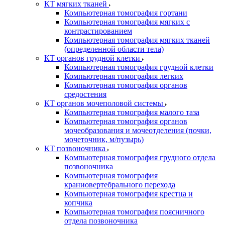
КТ мягких тканей
Компьютерная томография гортани
Компьютерная томография мягких с
контрастированием
Компьютерная томография мягких тканей
(определенной области тела)
КТ органов грудной клетки
Компьютерная томография грудной клетки
Компьютерная томография легких
Компьютерная томография органов
средостения
КТ органов мочеполовой системы
Компьютерная томография малого таза
Компьютерная томография органов
мочеобразования и мочеотделения (почки,
мочеточник, м/пузырь)
КТ позвоночника
Компьютерная томография грудного отдела
позвоночника
Компьютерная томография
краниовертебрального перехода
Компьютерная томография крестца и
копчика
Компьютерная томография поясничного
отдела позвоночника