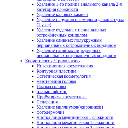
Удаление 1-го полипа анального канала 2-я
категория сложности
Удаление каловых камней
Удаление наружного геморроидального узла
(1 узел)
Удаление отдельных перианальных
остроконечных кондилом
Удаление сливных полукружных
перианальных остроконечных кондилом
Удаление сливных циркулярных
перианальных остроконечных кондилом
Косметология / трихология
Иньекционная косметология
Контурная пластика:
Эстетическая косметология
мезотерапия головы
Плазма головы
плазмолифтинг
Приём врача косметолога
Сепарация
Удаление миллиумов(жировиков)
фотодермолиз
Чистка лица медицинская 1 сложности
Чистка лица механическая 1 сложности
Чистка лица механическая 2 сложности