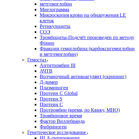
метгемоглобин
Миелограмма
Микроскопия крови на обнаружения LE
клеток
Ретикулоциты
СОЭ
Тромбоциты-Подсчёт произведен по методу
Фонио
Фракции гемоглобина (карбоксигемоглобин
и метгемоглобин)
Гемостаз
Антитромбин III
АЧТВ
Волчаночный антикоагулянт (скрининг)
Д-димер
Плазминоген
Протеин C Global
Протеин S
Протеин С
Протромбин (время, по Квику, МНО)
Тромбиновое время
Фактор Виллебранда
Фибриноген
Генетическое исследование
HLA-типирование