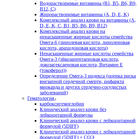
Водорастворимые витамины (B1, B5, B6, В9,
В12, С)
Жирорастворимые витамины (A, D, E, K)
Комплексный анализ крови на витамины (A,
D, E, K, C, B1, B5, B6, В9, B12)
Комплексный анализ крови на
ненасыщенные жирные кислоты семейства
Омега-6 (линолевая кислота, линоленовая
кислота, арахидоновая кислота)
Ненасыщенные жирные кислоты семейства
Омега-3 (эйкозапентаеновая кислота,
докозагексаеновая кислота, Витамин E
(токоферол))
Определение Омега-3 индекса (оценка риска
внезапной сердечной смерти, инфаркта
миокарда и других сердечно-сосудистых
заболеваний)
Гематология
карбоксигемоглобин
Клинический анализ крови без
лейкоцитарной формулы
Клинический анализ крови с лейкоцитарной
формулой (5DIFF)
Клинический анализ крови с лейкоцитарной
формулой (5DIFF) + СОЭ