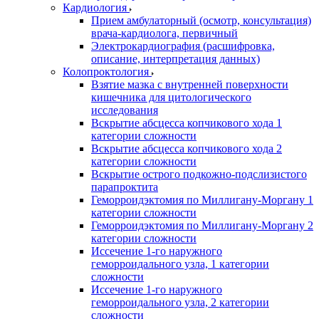
Кардиология
Прием амбулаторный (осмотр, консультация)
врача-кардиолога, первичный
Электрокардиография (расшифровка,
описание, интерпретация данных)
Колопроктология
Взятие мазка с внутренней поверхности
кишечника для цитологического
исследования
Вскрытие абсцесса копчикового хода 1
категории сложности
Вскрытие абсцесса копчикового хода 2
категории сложности
Вскрытие острого подкожно-подслизистого
парапроктита
Геморроидэктомия по Миллигану-Моргану 1
категории сложности
Геморроидэктомия по Миллигану-Моргану 2
категории сложности
Иссечение 1-го наружного
геморроидального узла, 1 категории
сложности
Иссечение 1-го наружного
геморроидального узла, 2 категории
сложности