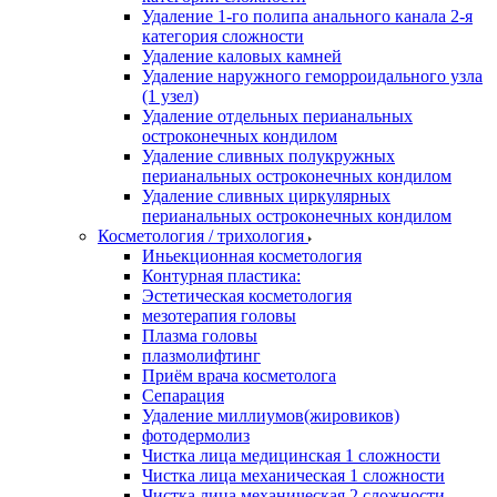
Удаление 1-го полипа анального канала 2-я
категория сложности
Удаление каловых камней
Удаление наружного геморроидального узла
(1 узел)
Удаление отдельных перианальных
остроконечных кондилом
Удаление сливных полукружных
перианальных остроконечных кондилом
Удаление сливных циркулярных
перианальных остроконечных кондилом
Косметология / трихология
Иньекционная косметология
Контурная пластика:
Эстетическая косметология
мезотерапия головы
Плазма головы
плазмолифтинг
Приём врача косметолога
Сепарация
Удаление миллиумов(жировиков)
фотодермолиз
Чистка лица медицинская 1 сложности
Чистка лица механическая 1 сложности
Чистка лица механическая 2 сложности