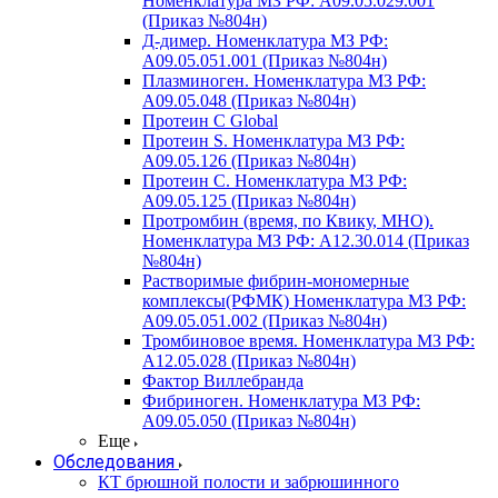
Номенклатура МЗ РФ: A09.05.029.001
(Приказ №804н)
Д-димер. Номенклатура МЗ РФ:
A09.05.051.001 (Приказ №804н)
Плазминоген. Номенклатура МЗ РФ:
A09.05.048 (Приказ №804н)
Протеин C Global
Протеин S. Номенклатура МЗ РФ:
A09.05.126 (Приказ №804н)
Протеин С. Номенклатура МЗ РФ:
A09.05.125 (Приказ №804н)
Протромбин (время, по Квику, МНО).
Номенклатура МЗ РФ: A12.30.014 (Приказ
№804н)
Растворимые фибрин-мономерные
комплексы(РФМК) Номенклатура МЗ РФ:
A09.05.051.002 (Приказ №804н)
Тромбиновое время. Номенклатура МЗ РФ:
A12.05.028 (Приказ №804н)
Фактор Виллебранда
Фибриноген. Номенклатура МЗ РФ:
A09.05.050 (Приказ №804н)
Еще
Обследования
КТ брюшной полости и забрюшинного