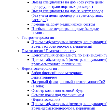
Выезд специалиста на дом (без учета цены
процедур и транспортных расходов)
Выезд специалиста на дом за черту города
(без учета цены процедур и транспортных
расходов)
помощь на дому медицинской сестры
Пребывание медсетры на дому (каждые
30мин)
Гастроэнтерология
Прием амбулаторный (осмотр, консультация)
врача-гастроэнтеролога, первичный
Гематология / Гемостазиология
Консультация специалиста по антиэйджингу
Прием амбулаторный (осмотр, консультация)
врача-гематолога, первичный
Дерматовенерология
Забор биопсийного материала
дерматопанчем
Лазерный фракционный фототермолиз Со2
(1 зона)
Осмотр кожи под лампой Вуда
Осмотр кожи под увеличением
(Дерматоскопия)
Прием амбулаторный (осмотр, консультация)
врача-дерматовенеролога, первичный