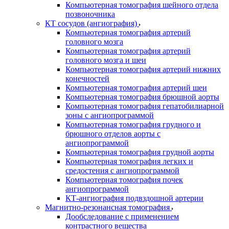
Компьютерная томография шейного отдела
позвоночника
КТ сосудов (ангиография)
Компьютерная томография артерий
головного мозга
Компьютерная томография артерий
головного мозга и шеи
Компьютерная томография артерий нижних
конечностей
Компьютерная томография артерий шеи
Компьютерная томография брюшной аорты
Компьютерная томография гепатобилиарной
зоны с ангиопрограммой
Компьютерная томография грудного и
брюшного отделов аорты с
ангиопрограммой
Компьютерная томография грудной аорты
Компьютерная томография легких и
средостения с ангиопрограммой
Компьютерная томография почек
ангиопрограммой
КТ-ангиография подвздошной артерии
Магнитно-резонансная томография
Дообследование с применением
контрастного вещества