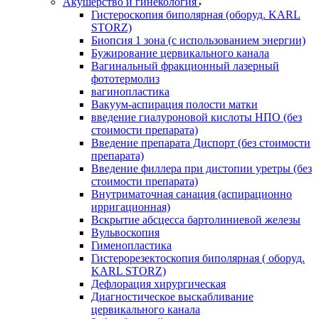
Акушерство и гинекология
Гистероскопия биполярная (оборуд. KARL
STORZ)
Биопсия 1 зона (с использованием энергии)
Бужирование цервикального канала
Вагинальный фракционный лазерный
фототермолиз
вагинопластика
Вакуум-аспирация полости матки
введение гиалуроновой кислоты НПО (без
стоимости препарата)
Введение препарата Диспорт (без стоимости
препарата)
Введение филлера при дистопии уретры (без
стоимости препарата)
Внутриматочная санация (аспирационно
ирригационная)
Вскрытие абсцесса бартолиниевой железы
Вульвоскопия
Гименопластика
Гистерорезектоскопия биполярная ( оборуд.
KARL STORZ)
Дефлорация хирургическая
Диагностическое выскабливание
цервикального канала