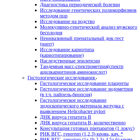
Диагностика периодической болезни
Исследование генетических полиморфизмов
методом пцр
Исследование на родство
Молекулярно-генетический анализ мужского
бесплодия
Неинвазивный пренатальный днк-тест
(нипт)
Исследование кариотипа
(кариотипирование)
Наследственные эпилепсии
Тандемная масс-спектрометрия(спектр
ацилкарнитинов,аминокислот)
Гистологические исследования
Гистологическое исследование плаценты
Гистологическое исследование эндометрия
(в т.ч. пайпель-биопсия)
Гистологическое исследование
эндоскопического материала желудка с
выявлением Helicobacter pylori
ДНК вируса гепатита B
ДНК вируса гепатита B, количественно
Консультация готовых препаратов (1 локус)
РНК ВГC, генотип (1,2,3) кровь, кач. *
РНК ВГC, генотип (1a,1b,2,3a,4,5a,6) кровь,