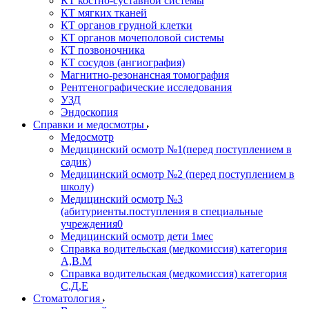
КТ костно-суставной системы
КТ мягких тканей
КТ органов грудной клетки
КТ органов мочеполовой системы
КТ позвоночника
КТ сосудов (ангиография)
Магнитно-резонансная томография
Рентгенографические исследования
УЗД
Эндоскопия
Справки и медосмотры
Медосмотр
Медицинский осмотр №1(перед поступлением в
садик)
Медицинский осмотр №2 (перед поступлением в
школу)
Медицинский осмотр №3
(абитуриенты.поступления в специальные
учреждения0
Медицинский осмотр дети 1мес
Справка водительская (медкомиссия) категория
А,В.М
Справка водительская (медкомиссия) категория
С,Д,Е
Стоматология