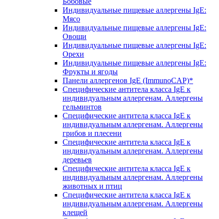
Бобовые
Индивидуальные пищевые аллергены IgE:
Мясо
Индивидуальные пищевые аллергены IgE:
Овощи
Индивидуальные пищевые аллергены IgE:
Орехи
Индивидуальные пищевые аллергены IgE:
Фрукты и ягоды
Панели аллергенов IgE (ImmunoCAP)*
Специфические антитела класса IgE к
индивидуальным аллергенам. Аллергены
гельминтов
Специфические антитела класса IgE к
индивидуальным аллергенам. Аллергены
грибов и плесени
Специфические антитела класса IgE к
индивидуальным аллергенам. Аллергены
деревьев
Специфические антитела класса IgE к
индивидуальным аллергенам. Аллергены
животных и птиц
Специфические антитела класса IgE к
индивидуальным аллергенам. Аллергены
клещей