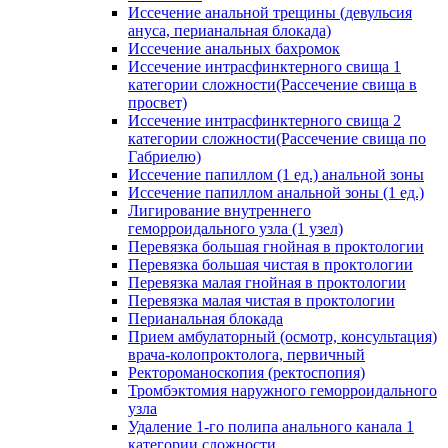
Иссечение анальной трещины (девульсия
ануса, перианальная блокада)
Иссечение анальных бахромок
Иссечение интрасфинктерного свища 1
категории сложности(Рассечение свища в
просвет)
Иссечение интрасфинктерного свища 2
категории сложности(Рассечение свища по
Габриелю)
Иссечение папиллом (1 ед.) анальной зоны
Иссечение папиллом анальной зоны (1 ед.)
Лигирование внутреннего
геморроидального узла (1 узел)
Перевязка большая гнойная в проктологии
Перевязка большая чистая в проктологии
Перевязка малая гнойная в проктологии
Перевязка малая чистая в проктологии
Перианальная блокада
Прием амбулаторный (осмотр, консультация)
врача-колопроктолога, первичный
Ректороманоскопия (ректоспопия)
Тромбэктомия наружного геморроидального
узла
Удаление 1-го полипа анального канала 1
категории сложности