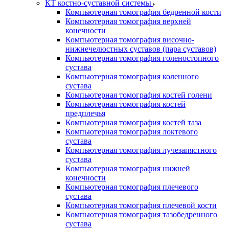
КТ костно-суставной системы
Компьютерная томография бедренной кости
Компьютерная томография верхней
конечности
Компьютерная томография височно-
нижнечелюстных суставов (пара суставов)
Компьютерная томография голеностопного
сустава
Компьютерная томография коленного
сустава
Компьютерная томография костей голени
Компьютерная томография костей
предплечья
Компьютерная томография костей таза
Компьютерная томография локтевого
сустава
Компьютерная томография лучезапястного
сустава
Компьютерная томография нижней
конечности
Компьютерная томография плечевого
сустава
Компьютерная томография плечевой кости
Компьютерная томография тазобедренного
сустава