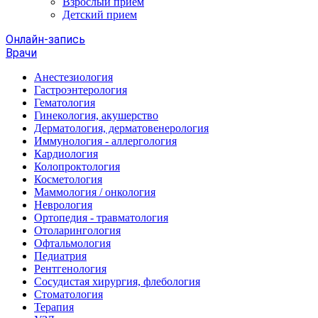
Взрослый прием
Детский прием
Онлайн-запись
Врачи
Анестезиология
Гастроэнтерология
Гематология
Гинекология, акушерство
Дерматология, дерматовенерология
Иммунология - аллергология
Кардиология
Колопроктология
Косметология
Маммология / онкология
Неврология
Ортопедия - травматология
Отоларингология
Офтальмология
Педиатрия
Рентгенология
Сосудистая хирургия, флебология
Стоматология
Терапия