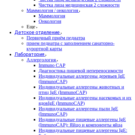
Чистка лица медицинская 2 сложности
Маммология / онкология
Маммология
Онкология
Еще
Детское отделение
Первичный приём педиатра
прием педиатра с заполнением санаторно-
курортной карты
Лаборатория
Аллергология
Immuno CAP
Диагностика пищевой непереносимости
Индивидуальные аллергены деревьев IgE
(ImmunoCAP)
Индивидуальные аллергены животных и
птиц IgE (ImmunoCAP)
Индивидуальные аллергены насекомых и их
ядовIgE (ImmunoCAP)
Индивидуальные аллергены пыли IgE
(ImmunoCAP)
Индивидуальные пищевые аллергены IgE
(ImmunoCAP): Яйцо и компоненты яйца
Индивидуальные пищевые аллергены IgE: