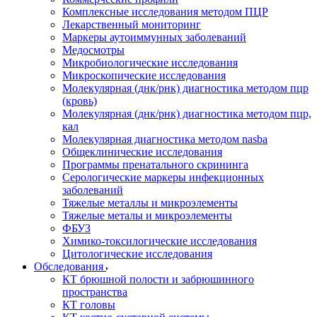
Комплексные исследования методом ПЦР
Лекарственный мониторинг
Маркеры аутоиммунных заболеваний
Медосмотры
Микробиологические исследования
Микроскопические исследования
Молекулярная (днк/рнк) диагностика методом пцр
(кровь)
Молекулярная (днк/рнк) диагностика методом пцр,
кал
Молекулярная диагностика методом nasba
Общеклинические исследования
Программы пренатального скрининга
Серологические маркеры инфекционных
заболеваний
Тяжелые металлы и микроэлементы
Тяжелые металы и микроэлементы
ФБУЗ
Химико-токсилогические исследования
Цитологические исследования
Обследования
КТ брюшной полости и забрюшинного
пространства
КТ головы