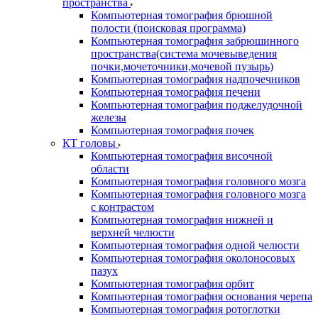
пространства
Компьютерная томография брюшной
полости (поисковая программа)
Компьютерная томография забрюшинного
пространства(система мочевыведения
почки,мочеточники,мочевой пузырь)
Компьютерная томография надпочечников
Компьютерная томография печени
Компьютерная томография поджелудочной
железы
Компьютерная томография почек
КТ головы
Компьютерная томография височной
области
Компьютерная томография головного мозга
Компьютерная томография головного мозга
с контрастом
Компьютерная томография нижней и
верхней челюсти
Компьютерная томография одной челюсти
Компьютерная томография околоносовых
пазух
Компьютерная томография орбит
Компьютерная томография основания черепа
Компьютерная томография ротоглотки