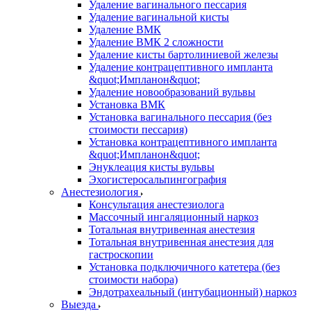
Удаление вагинального пессария
Удаление вагинальной кисты
Удаление ВМК
Удаление ВМК 2 сложности
Удаление кисты бартолиниевой железы
Удаление контрацептивного импланта
&quot;Импланон&quot;
Удаление новообразований вульвы
Установка ВМК
Установка вагинального пессария (без
стоимости пессария)
Установка контрацептивного импланта
&quot;Импланон&quot;
Энуклеация кисты вульвы
Эхогистеросальпингография
Анестезиология
Консультация анестезиолога
Массочный ингаляционный наркоз
Тотальная внутривенная анестезия
Тотальная внутривенная анестезия для
гастроскопии
Установка подключичного катетера (без
стоимости набора)
Эндотрахеальный (интубационный) наркоз
Выезда