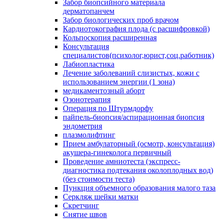
Забор биопсийного материала
дерматопанчем
Забор биологических проб врачом
Кардиотокография плода (с расшифровкой)
Кольпоскопия расширенная
Консультация
специалистов(психолог,юрист,соц.работник)
Лабиопластика
Лечение заболеваний слизистых, кожи с
использованием энергии (1 зона)
медикаментозный аборт
Озонотерапия
Операция по Штурмдорфу
пайпель-биопсия/аспирационная биопсия
эндометрия
плазмолифтинг
Прием амбулаторный (осмотр, консультация)
акушера-гинеколога первичный
Проведение амниотеста (экспресс-
диагностика подтекания околоплодных вод)
(без стоимости теста)
Пункция объемного образования малого таза
Серкляж шейки матки
Скретчинг
Снятие швов