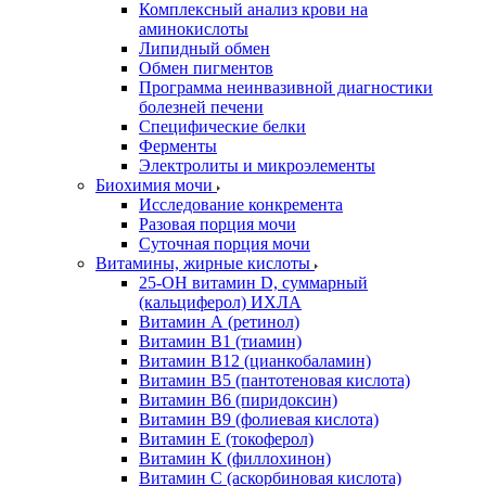
Комплексный анализ крови на
аминокислоты
Липидный обмен
Обмен пигментов
Программа неинвазивной диагностики
болезней печени
Специфические белки
Ферменты
Электролиты и микроэлементы
Биохимия мочи
Исследование конкремента
Разовая порция мочи
Суточная порция мочи
Витамины, жирные кислоты
25-OH витамин D, суммарный
(кальциферол) ИХЛА
Витамин А (ретинол)
Витамин В1 (тиамин)
Витамин В12 (цианкобаламин)
Витамин В5 (пантотеновая кислота)
Витамин В6 (пиридоксин)
Витамин В9 (фолиевая кислота)
Витамин Е (токоферол)
Витамин К (филлохинон)
Витамин С (аскорбиновая кислота)