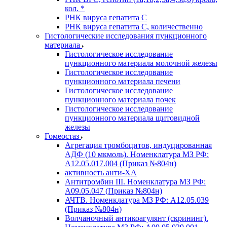
кол. *
РНК вируса гепатита C
РНК вируса гепатита C, количественно
Гистологические исследования пункционного
материала
Гистологическое исследование
пункционного материала молочной железы
Гистологическое исследование
пункционного материала печени
Гистологическое исследование
пункционного материала почек
Гистологическое исследование
пункционного материала щитовидной
железы
Гомеостаз
Агрегация тромбоцитов, индуцированная
АДФ (10 мкмоль). Номенклатура МЗ РФ:
A12.05.017.004 (Приказ №804н)
активность анти-ХА
Антитромбин III. Номенклатура МЗ РФ:
A09.05.047 (Приказ №804н)
АЧТВ. Номенклатура МЗ РФ: A12.05.039
(Приказ №804н)
Волчаночный антикоагулянт (скрининг).