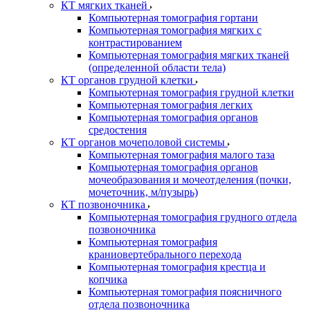
КТ мягких тканей
Компьютерная томография гортани
Компьютерная томография мягких с
контрастированием
Компьютерная томография мягких тканей
(определенной области тела)
КТ органов грудной клетки
Компьютерная томография грудной клетки
Компьютерная томография легких
Компьютерная томография органов
средостения
КТ органов мочеполовой системы
Компьютерная томография малого таза
Компьютерная томография органов
мочеобразования и мочеотделения (почки,
мочеточник, м/пузырь)
КТ позвоночника
Компьютерная томография грудного отдела
позвоночника
Компьютерная томография
краниовертебрального перехода
Компьютерная томография крестца и
копчика
Компьютерная томография поясничного
отдела позвоночника