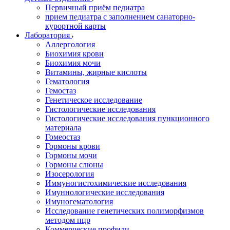
Первичный приём педиатра
прием педиатра с заполнением санаторно-
курортной карты
Лаборатория
Аллергология
Биохимия крови
Биохимия мочи
Витамины, жирные кислоты
Гематология
Гемостаз
Генетическое исследование
Гистологические исследования
Гистологические исследования пункционного
материала
Гомеостаз
Гормоны крови
Гормоны мочи
Гормоны слюны
Изосерология
Иммуногистохимические исследования
Имуннологические исследования
Имуногематология
Исследование генетических полиморфизмов
методом пцр
Коммерческие профили