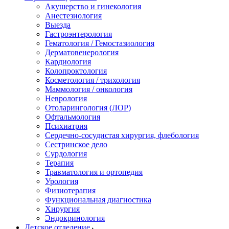
Акушерство и гинекология
Анестезиология
Выезда
Гастроэнтерология
Гематология / Гемостазиология
Дерматовенерология
Кардиология
Колопроктология
Косметология / трихология
Маммология / онкология
Неврология
Отоларингология (ЛОР)
Офтальмология
Психиатрия
Сердечно-сосудистая хирургия, флебология
Сестринское дело
Сурдология
Терапия
Травматология и ортопедия
Урология
Физиотерапия
Функциональная диагностика
Хирургия
Эндокринология
Детское отделение