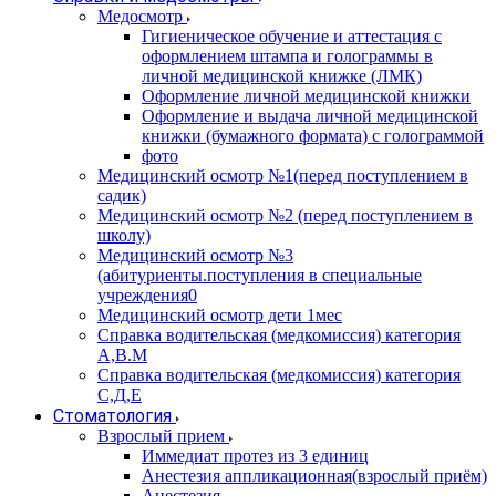
Медосмотр
Гигиеническое обучение и аттестация с
оформлением штампа и голограммы в
личной медицинской книжке (ЛМК)
Оформление личной медицинской книжки
Оформление и выдача личной медицинской
книжки (бумажного формата) с голограммой
фото
Медицинский осмотр №1(перед поступлением в
садик)
Медицинский осмотр №2 (перед поступлением в
школу)
Медицинский осмотр №3
(абитуриенты.поступления в специальные
учреждения0
Медицинский осмотр дети 1мес
Справка водительская (медкомиссия) категория
А,В.М
Справка водительская (медкомиссия) категория
С,Д,Е
Стоматология
Взрослый прием
Иммедиат протез из 3 единиц
Анестезия аппликационная(взрослый приём)
Анестезия