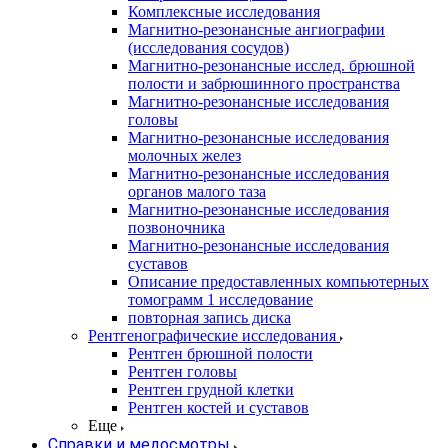
Комплексные исследования
Магнитно-резонансные ангиографии
(исследования сосудов)
Магнитно-резонансные исслед. брюшной
полости и забрюшинного пространства
Магнитно-резонансные исследования
головы
Магнитно-резонансные исследования
молочных желез
Магнитно-резонансные исследования
органов малого таза
Магнитно-резонансные исследования
позвоночника
Магнитно-резонансные исследования
суставов
Описание предоставленных компьютерных
томограмм 1 исследование
повторная запись диска
Рентгенографические исследования
Рентген брюшной полости
Рентген головы
Рентген грудной клетки
Рентген костей и суставов
Еще
Справки и медосмотры