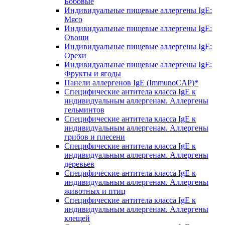
Бобовые
Индивидуальные пищевые аллергены IgE:
Мясо
Индивидуальные пищевые аллергены IgE:
Овощи
Индивидуальные пищевые аллергены IgE:
Орехи
Индивидуальные пищевые аллергены IgE:
Фрукты и ягоды
Панели аллергенов IgE (ImmunoCAP)*
Специфические антитела класса IgE к
индивидуальным аллергенам. Аллергены
гельминтов
Специфические антитела класса IgE к
индивидуальным аллергенам. Аллергены
грибов и плесени
Специфические антитела класса IgE к
индивидуальным аллергенам. Аллергены
деревьев
Специфические антитела класса IgE к
индивидуальным аллергенам. Аллергены
животных и птиц
Специфические антитела класса IgE к
индивидуальным аллергенам. Аллергены
клещей