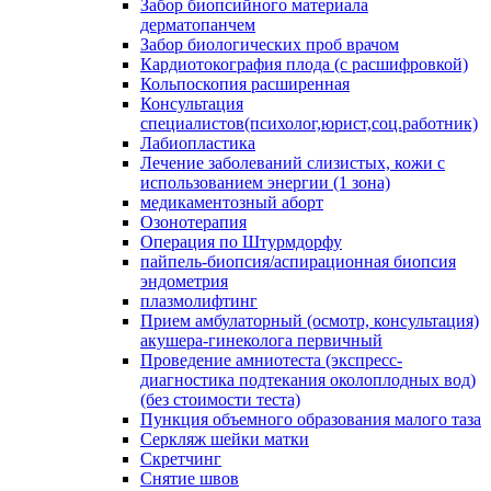
Забор биопсийного материала
дерматопанчем
Забор биологических проб врачом
Кардиотокография плода (с расшифровкой)
Кольпоскопия расширенная
Консультация
специалистов(психолог,юрист,соц.работник)
Лабиопластика
Лечение заболеваний слизистых, кожи с
использованием энергии (1 зона)
медикаментозный аборт
Озонотерапия
Операция по Штурмдорфу
пайпель-биопсия/аспирационная биопсия
эндометрия
плазмолифтинг
Прием амбулаторный (осмотр, консультация)
акушера-гинеколога первичный
Проведение амниотеста (экспресс-
диагностика подтекания околоплодных вод)
(без стоимости теста)
Пункция объемного образования малого таза
Серкляж шейки матки
Скретчинг
Снятие швов