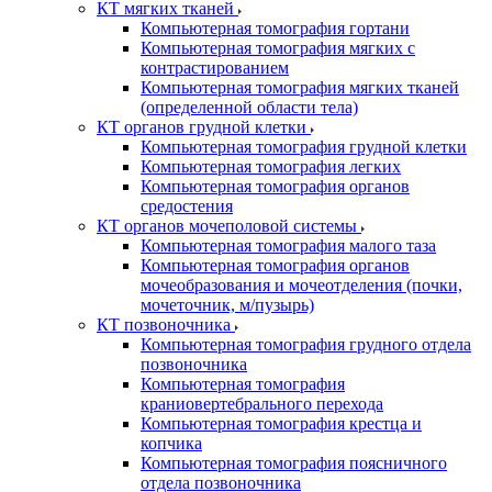
КТ мягких тканей
Компьютерная томография гортани
Компьютерная томография мягких с
контрастированием
Компьютерная томография мягких тканей
(определенной области тела)
КТ органов грудной клетки
Компьютерная томография грудной клетки
Компьютерная томография легких
Компьютерная томография органов
средостения
КТ органов мочеполовой системы
Компьютерная томография малого таза
Компьютерная томография органов
мочеобразования и мочеотделения (почки,
мочеточник, м/пузырь)
КТ позвоночника
Компьютерная томография грудного отдела
позвоночника
Компьютерная томография
краниовертебрального перехода
Компьютерная томография крестца и
копчика
Компьютерная томография поясничного
отдела позвоночника