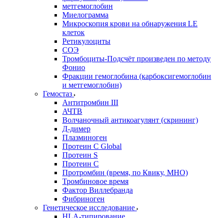
метгемоглобин
Миелограмма
Микроскопия крови на обнаружения LE
клеток
Ретикулоциты
СОЭ
Тромбоциты-Подсчёт произведен по методу
Фонио
Фракции гемоглобина (карбоксигемоглобин
и метгемоглобин)
Гемостаз
Антитромбин III
АЧТВ
Волчаночный антикоагулянт (скрининг)
Д-димер
Плазминоген
Протеин C Global
Протеин S
Протеин С
Протромбин (время, по Квику, МНО)
Тромбиновое время
Фактор Виллебранда
Фибриноген
Генетическое исследование
HLA-типирование