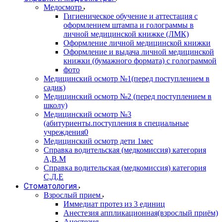
Медосмотр
Гигиеническое обучение и аттестация с
оформлением штампа и голограммы в
личной медицинской книжке (ЛМК)
Оформление личной медицинской книжки
Оформление и выдача личной медицинской
книжки (бумажного формата) с голограммой
фото
Медицинский осмотр №1(перед поступлением в
садик)
Медицинский осмотр №2 (перед поступлением в
школу)
Медицинский осмотр №3
(абитуриенты.поступления в специальные
учреждения0
Медицинский осмотр дети 1мес
Справка водительская (медкомиссия) категория
А,В.М
Справка водительская (медкомиссия) категория
С,Д,Е
Стоматология
Взрослый прием
Иммедиат протез из 3 единиц
Анестезия аппликационная(взрослый приём)
Анестезия