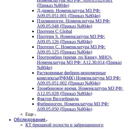
Номенклатура МЗ РФ: A09.05.029.001
(Приказ №804н)
Д-димер. Номенклатура МЗ РФ:
A09.05.051.001 (Приказ №804н)
Плазминоген. Номенклатура МЗ РФ:
A09.05.048 (Приказ №804н)
Протеин C Global
Протеин S. Номенклатура МЗ РФ:
A09.05.126 (Приказ №804н)
Протеин С. Номенклатура МЗ РФ:
A09.05.125 (Приказ №804н)
Протромбин (время, по Квику, МНО).
Номенклатура МЗ РФ: A12.30.014 (Приказ
№804н)
Растворимые фибрин-мономерные
комплексы(РФМК) Номенклатура МЗ РФ:
A09.05.051.002 (Приказ №804н)
Тромбиновое время. Номенклатура МЗ РФ:
A12.05.028 (Приказ №804н)
Фактор Виллебранда
Фибриноген. Номенклатура МЗ РФ:
A09.05.050 (Приказ №804н)
Еще
Обследования
КТ брюшной полости и забрюшинного