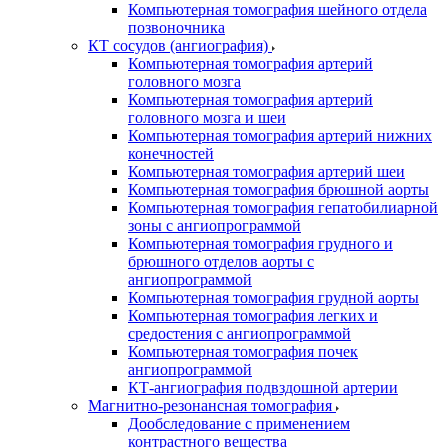
Компьютерная томография шейного отдела
позвоночника
КТ сосудов (ангиография)
Компьютерная томография артерий
головного мозга
Компьютерная томография артерий
головного мозга и шеи
Компьютерная томография артерий нижних
конечностей
Компьютерная томография артерий шеи
Компьютерная томография брюшной аорты
Компьютерная томография гепатобилиарной
зоны с ангиопрограммой
Компьютерная томография грудного и
брюшного отделов аорты с
ангиопрограммой
Компьютерная томография грудной аорты
Компьютерная томография легких и
средостения с ангиопрограммой
Компьютерная томография почек
ангиопрограммой
КТ-ангиография подвздошной артерии
Магнитно-резонансная томография
Дообследование с применением
контрастного вещества