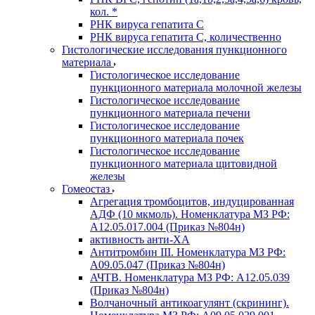
кол. *
РНК вируса гепатита C
РНК вируса гепатита C, количественно
Гистологические исследования пункционного
материала
Гистологическое исследование
пункционного материала молочной железы
Гистологическое исследование
пункционного материала печени
Гистологическое исследование
пункционного материала почек
Гистологическое исследование
пункционного материала щитовидной
железы
Гомеостаз
Агрегация тромбоцитов, индуцированная
АДФ (10 мкмоль). Номенклатура МЗ РФ:
A12.05.017.004 (Приказ №804н)
активность анти-ХА
Антитромбин III. Номенклатура МЗ РФ:
A09.05.047 (Приказ №804н)
АЧТВ. Номенклатура МЗ РФ: A12.05.039
(Приказ №804н)
Волчаночный антикоагулянт (скрининг).