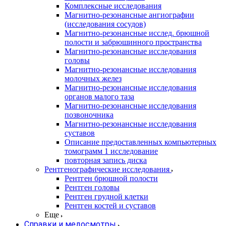
Комплексные исследования
Магнитно-резонансные ангиографии
(исследования сосудов)
Магнитно-резонансные исслед. брюшной
полости и забрюшинного пространства
Магнитно-резонансные исследования
головы
Магнитно-резонансные исследования
молочных желез
Магнитно-резонансные исследования
органов малого таза
Магнитно-резонансные исследования
позвоночника
Магнитно-резонансные исследования
суставов
Описание предоставленных компьютерных
томограмм 1 исследование
повторная запись диска
Рентгенографические исследования
Рентген брюшной полости
Рентген головы
Рентген грудной клетки
Рентген костей и суставов
Еще
Справки и медосмотры