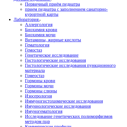
Первичный приём педиатра
прием педиатра с заполнением санаторно-
курортной карты
Лаборатория
Аллергология
Биохимия крови
Биохимия мочи
Витамины, жирные кислоты
Гематология
Гемостаз
Генетическое исследование
Гистологические исследования
Гистологические исследования пункционного
материала
Гомеостаз
Гормоны крови
Гормоны мочи
Гормоны слюны
Изосерология
Иммуногистохимические исследования
Имуннологические исследования
Имуногематология
Исследование генетических полиморфизмов
методом пцр
Коммерческие профили