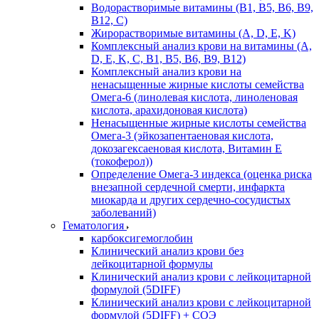
Водорастворимые витамины (B1, B5, B6, В9,
В12, С)
Жирорастворимые витамины (A, D, E, K)
Комплексный анализ крови на витамины (A,
D, E, K, C, B1, B5, B6, В9, B12)
Комплексный анализ крови на
ненасыщенные жирные кислоты семейства
Омега-6 (линолевая кислота, линоленовая
кислота, арахидоновая кислота)
Ненасыщенные жирные кислоты семейства
Омега-3 (эйкозапентаеновая кислота,
докозагексаеновая кислота, Витамин E
(токоферол))
Определение Омега-3 индекса (оценка риска
внезапной сердечной смерти, инфаркта
миокарда и других сердечно-сосудистых
заболеваний)
Гематология
карбоксигемоглобин
Клинический анализ крови без
лейкоцитарной формулы
Клинический анализ крови с лейкоцитарной
формулой (5DIFF)
Клинический анализ крови с лейкоцитарной
формулой (5DIFF) + СОЭ