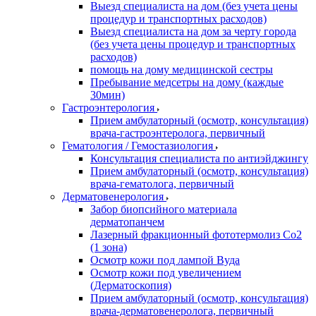
Выезд специалиста на дом (без учета цены
процедур и транспортных расходов)
Выезд специалиста на дом за черту города
(без учета цены процедур и транспортных
расходов)
помощь на дому медицинской сестры
Пребывание медсетры на дому (каждые
30мин)
Гастроэнтерология
Прием амбулаторный (осмотр, консультация)
врача-гастроэнтеролога, первичный
Гематология / Гемостазиология
Консультация специалиста по антиэйджингу
Прием амбулаторный (осмотр, консультация)
врача-гематолога, первичный
Дерматовенерология
Забор биопсийного материала
дерматопанчем
Лазерный фракционный фототермолиз Со2
(1 зона)
Осмотр кожи под лампой Вуда
Осмотр кожи под увеличением
(Дерматоскопия)
Прием амбулаторный (осмотр, консультация)
врача-дерматовенеролога, первичный