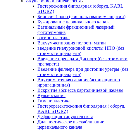
Акушерство и гинекология
Гистероскопия биполярная (оборуд. KARL
STORZ)
Биопсия 1 зона (с использованием энергии)
Бужирование цервикального канала
Вагинальный фракционный лазерный
фототермолиз
вагинопластика
Вакуум-аспирация полости матки
введение гиалуроновой кислоты НПО (без
стоимости препарата)
Введение препарата Диспорт (без стоимости
препарата)
Введение филлера при дистопии уретры (без
стоимости препарата)
Внутриматочная санация (аспирационно
ирригационная)
Вскрытие абсцесса бартолиниевой железы
Вульвоскопия
Гименопластика
Гистерорезектоскопия биполярная ( оборуд.
KARL STORZ)
Дефлорация хирургическая
Диагностическое выскабливание
цервикального канала