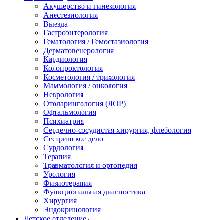
Акушерство и гинекология
Анестезиология
Выезда
Гастроэнтерология
Гематология / Гемостазиология
Дерматовенерология
Кардиология
Колопроктология
Косметология / трихология
Маммология / онкология
Неврология
Отоларингология (ЛОР)
Офтальмология
Психиатрия
Сердечно-сосудистая хирургия, флебология
Сестринское дело
Сурдология
Терапия
Травматология и ортопедия
Урология
Физиотерапия
Функциональная диагностика
Хирургия
Эндокринология
Детское отделение