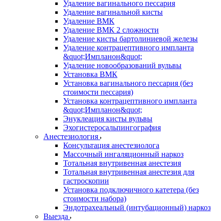
Удаление вагинального пессария
Удаление вагинальной кисты
Удаление ВМК
Удаление ВМК 2 сложности
Удаление кисты бартолиниевой железы
Удаление контрацептивного импланта
&quot;Импланон&quot;
Удаление новообразований вульвы
Установка ВМК
Установка вагинального пессария (без
стоимости пессария)
Установка контрацептивного импланта
&quot;Импланон&quot;
Энуклеация кисты вульвы
Эхогистеросальпингография
Анестезиология
Консультация анестезиолога
Массочный ингаляционный наркоз
Тотальная внутривенная анестезия
Тотальная внутривенная анестезия для
гастроскопии
Установка подключичного катетера (без
стоимости набора)
Эндотрахеальный (интубационный) наркоз
Выезда