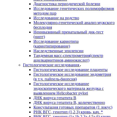
Диагностика периодической болезни
Исследование генетических полиморфизмов
методом пцр
Исследование на родство
Молекулярно-генетический анализ мужского
бесплодия
Неинвазивный пренатальный днк-тест
(нипт)
Исследование кариотипа
(кариотипирование)
Наследственные эпилепсии
Тандемная масс-спектрометрия(спектр
ацилкарнитинов,аминокислот)
Гистологические исследования
Гистологическое исследование плаценты
Гистологическое исследование эндометрия
(в т.ч. пайпель-биопсия)
Гистологическое исследование
эндоскопического материала желудка с
выявлением Helicobacter pylori
ДНК вируса гепатита B
ДНК вируса гепатита B, количественно
Консультация готовых препаратов (1 локус)
РНК ВГC, генотип (1,2,3) кровь, кач. *
РНК ВГC, генотип (1a,1b,2,3a,4,5a,6) кровь,