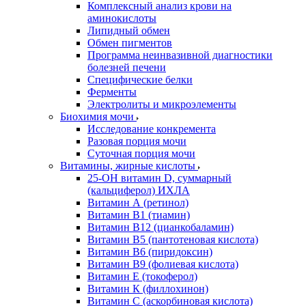
Комплексный анализ крови на
аминокислоты
Липидный обмен
Обмен пигментов
Программа неинвазивной диагностики
болезней печени
Специфические белки
Ферменты
Электролиты и микроэлементы
Биохимия мочи
Исследование конкремента
Разовая порция мочи
Суточная порция мочи
Витамины, жирные кислоты
25-OH витамин D, суммарный
(кальциферол) ИХЛА
Витамин А (ретинол)
Витамин В1 (тиамин)
Витамин В12 (цианкобаламин)
Витамин В5 (пантотеновая кислота)
Витамин В6 (пиридоксин)
Витамин В9 (фолиевая кислота)
Витамин Е (токоферол)
Витамин К (филлохинон)
Витамин С (аскорбиновая кислота)