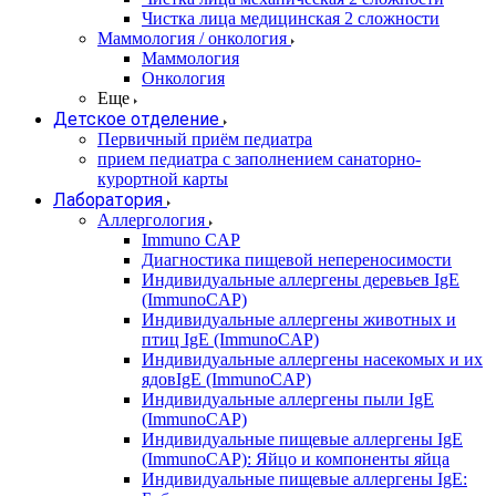
Чистка лица медицинская 2 сложности
Маммология / онкология
Маммология
Онкология
Еще
Детское отделение
Первичный приём педиатра
прием педиатра с заполнением санаторно-
курортной карты
Лаборатория
Аллергология
Immuno CAP
Диагностика пищевой непереносимости
Индивидуальные аллергены деревьев IgE
(ImmunoCAP)
Индивидуальные аллергены животных и
птиц IgE (ImmunoCAP)
Индивидуальные аллергены насекомых и их
ядовIgE (ImmunoCAP)
Индивидуальные аллергены пыли IgE
(ImmunoCAP)
Индивидуальные пищевые аллергены IgE
(ImmunoCAP): Яйцо и компоненты яйца
Индивидуальные пищевые аллергены IgE: