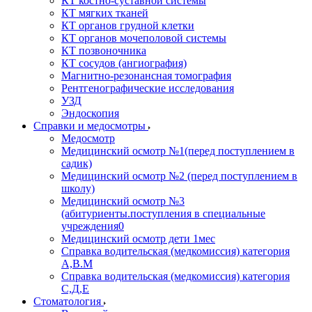
КТ костно-суставной системы
КТ мягких тканей
КТ органов грудной клетки
КТ органов мочеполовой системы
КТ позвоночника
КТ сосудов (ангиография)
Магнитно-резонансная томография
Рентгенографические исследования
УЗД
Эндоскопия
Справки и медосмотры
Медосмотр
Медицинский осмотр №1(перед поступлением в
садик)
Медицинский осмотр №2 (перед поступлением в
школу)
Медицинский осмотр №3
(абитуриенты.поступления в специальные
учреждения0
Медицинский осмотр дети 1мес
Справка водительская (медкомиссия) категория
А,В.М
Справка водительская (медкомиссия) категория
С,Д,Е
Стоматология