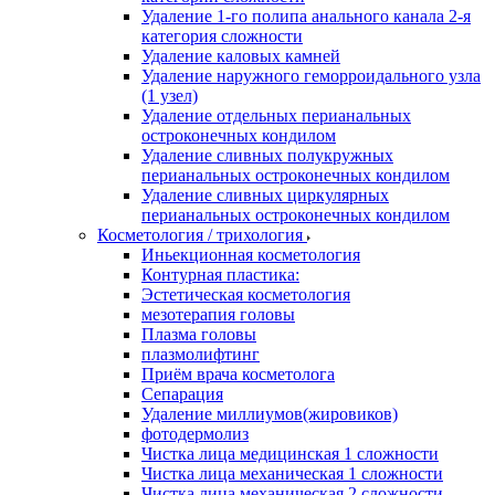
Удаление 1-го полипа анального канала 2-я
категория сложности
Удаление каловых камней
Удаление наружного геморроидального узла
(1 узел)
Удаление отдельных перианальных
остроконечных кондилом
Удаление сливных полукружных
перианальных остроконечных кондилом
Удаление сливных циркулярных
перианальных остроконечных кондилом
Косметология / трихология
Иньекционная косметология
Контурная пластика:
Эстетическая косметология
мезотерапия головы
Плазма головы
плазмолифтинг
Приём врача косметолога
Сепарация
Удаление миллиумов(жировиков)
фотодермолиз
Чистка лица медицинская 1 сложности
Чистка лица механическая 1 сложности
Чистка лица механическая 2 сложности