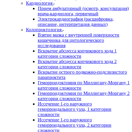
Кардиология
Прием амбулаторный (осмотр, консультация)
врача-кардиолога, первичный
Электрокардиография (расшифровка,
описание, интерпретация данных)
Колопроктология
Взятие мазка с внутренней поверхности
кишечника для цитологического
исследования
Вскрытие абсцесса копчикового хода 1
категории сложности
Вскрытие абсцесса копчикового хода 2
категории сложности
Вскрытие острого подкожно-подслизистого
парапроктита
Геморроидэктомия по Миллигану-Моргану 1
категории сложности
Геморроидэктомия по Миллигану-Моргану 2
категории сложности
Иссечение 1-го наружного
геморроидального узла, 1 категории
сложности
Иссечение 1-го наружного
геморроидального узла, 2 категории
сложности