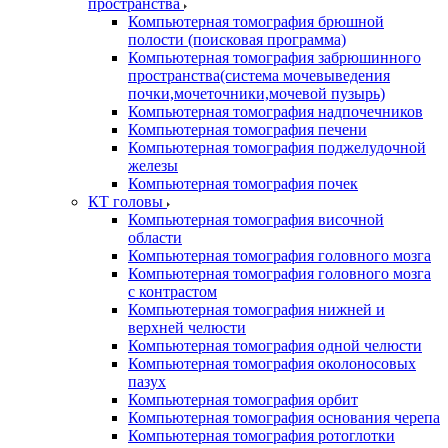
пространства
Компьютерная томография брюшной
полости (поисковая программа)
Компьютерная томография забрюшинного
пространства(система мочевыведения
почки,мочеточники,мочевой пузырь)
Компьютерная томография надпочечников
Компьютерная томография печени
Компьютерная томография поджелудочной
железы
Компьютерная томография почек
КТ головы
Компьютерная томография височной
области
Компьютерная томография головного мозга
Компьютерная томография головного мозга
с контрастом
Компьютерная томография нижней и
верхней челюсти
Компьютерная томография одной челюсти
Компьютерная томография околоносовых
пазух
Компьютерная томография орбит
Компьютерная томография основания черепа
Компьютерная томография ротоглотки