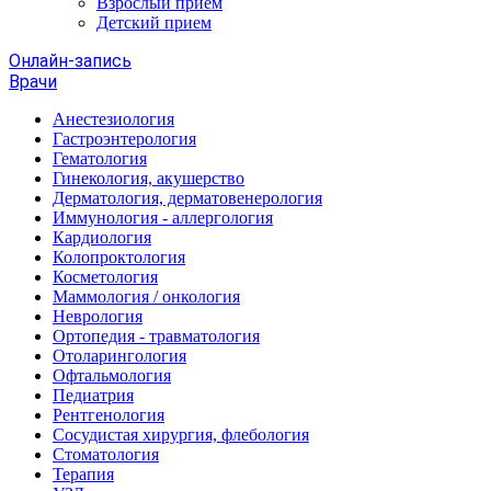
Взрослый прием
Детский прием
Онлайн-запись
Врачи
Анестезиология
Гастроэнтерология
Гематология
Гинекология, акушерство
Дерматология, дерматовенерология
Иммунология - аллергология
Кардиология
Колопроктология
Косметология
Маммология / онкология
Неврология
Ортопедия - травматология
Отоларингология
Офтальмология
Педиатрия
Рентгенология
Сосудистая хирургия, флебология
Стоматология
Терапия