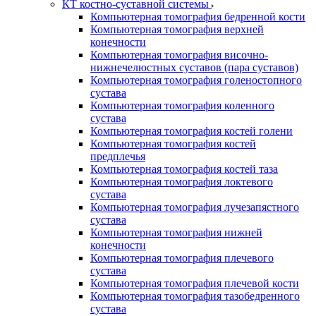
КТ костно-суставной системы
Компьютерная томография бедренной кости
Компьютерная томография верхней
конечности
Компьютерная томография височно-
нижнечелюстных суставов (пара суставов)
Компьютерная томография голеностопного
сустава
Компьютерная томография коленного
сустава
Компьютерная томография костей голени
Компьютерная томография костей
предплечья
Компьютерная томография костей таза
Компьютерная томография локтевого
сустава
Компьютерная томография лучезапястного
сустава
Компьютерная томография нижней
конечности
Компьютерная томография плечевого
сустава
Компьютерная томография плечевой кости
Компьютерная томография тазобедренного
сустава