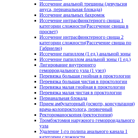
Иссечение анальной трещины (девульсия
ануса, перианальная блокада)
Иссечение анальных бахромок
Иссечение интрасфинктерного свища 1
категории сложности(Рассечение свища в
просвет)
Иссечение интрасфинктерного свища 2
категории сложности(Рассечение свища по
Габриелю)
Иссечение папиллом (1 ед.) анальной зоны
Иссечение папиллом анальной зоны (1 ед.)
Лигирование внутреннего
геморроидального узла (1 узел)
Перевязка большая гнойная в проктологии
Перевязка большая чистая в проктологии
Перевязка малая гнойная в проктологии
Перевязка малая чистая в проктологии
Перианальная блокада
Прием амбулаторный (осмотр, консультация)
врача-колопроктолога, первичный
Ректороманоскопия (ректоспопия)
Тромбэктомия наружного геморроидального
узла
Удаление 1-го полипа анального канала 1
категории сложности