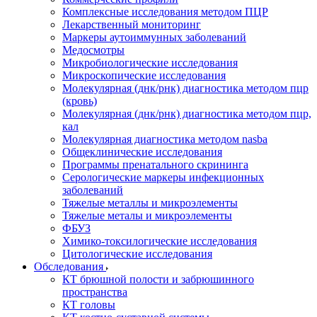
Комплексные исследования методом ПЦР
Лекарственный мониторинг
Маркеры аутоиммунных заболеваний
Медосмотры
Микробиологические исследования
Микроскопические исследования
Молекулярная (днк/рнк) диагностика методом пцр
(кровь)
Молекулярная (днк/рнк) диагностика методом пцр,
кал
Молекулярная диагностика методом nasba
Общеклинические исследования
Программы пренатального скрининга
Серологические маркеры инфекционных
заболеваний
Тяжелые металлы и микроэлементы
Тяжелые металы и микроэлементы
ФБУЗ
Химико-токсилогические исследования
Цитологические исследования
Обследования
КТ брюшной полости и забрюшинного
пространства
КТ головы