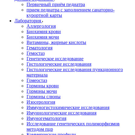
Первичный приём педиатра
прием педиатра с заполнением санаторно-
курортной карты
Лаборатория
Аллергология
Биохимия крови
Биохимия мочи
Витамины, жирные кислоты
Гематология
Гемостаз
Генетическое исследование
Гистологические исследования
Гистологические исследования пункционного
материала
Гомеостаз
Гормоны крови
Гормоны мочи
Гормоны слюны
Изосерология
Иммуногистохимические исследования
Имуннологические исследования
Имуногематология
Исследование генетических полиморфизмов
методом пцр
Коммерческие профили