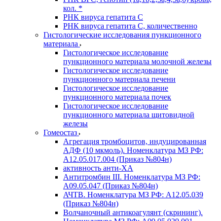
кол. *
РНК вируса гепатита C
РНК вируса гепатита C, количественно
Гистологические исследования пункционного
материала
Гистологическое исследование
пункционного материала молочной железы
Гистологическое исследование
пункционного материала печени
Гистологическое исследование
пункционного материала почек
Гистологическое исследование
пункционного материала щитовидной
железы
Гомеостаз
Агрегация тромбоцитов, индуцированная
АДФ (10 мкмоль). Номенклатура МЗ РФ:
A12.05.017.004 (Приказ №804н)
активность анти-ХА
Антитромбин III. Номенклатура МЗ РФ:
A09.05.047 (Приказ №804н)
АЧТВ. Номенклатура МЗ РФ: A12.05.039
(Приказ №804н)
Волчаночный антикоагулянт (скрининг).