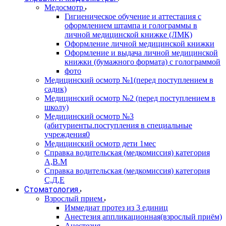
Медосмотр
Гигиеническое обучение и аттестация с
оформлением штампа и голограммы в
личной медицинской книжке (ЛМК)
Оформление личной медицинской книжки
Оформление и выдача личной медицинской
книжки (бумажного формата) с голограммой
фото
Медицинский осмотр №1(перед поступлением в
садик)
Медицинский осмотр №2 (перед поступлением в
школу)
Медицинский осмотр №3
(абитуриенты.поступления в специальные
учреждения0
Медицинский осмотр дети 1мес
Справка водительская (медкомиссия) категория
А,В.М
Справка водительская (медкомиссия) категория
С,Д,Е
Стоматология
Взрослый прием
Иммедиат протез из 3 единиц
Анестезия аппликационная(взрослый приём)
Анестезия