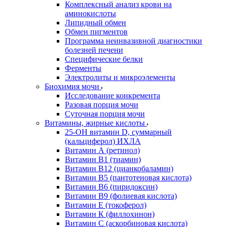
Комплексный анализ крови на
аминокислоты
Липидный обмен
Обмен пигментов
Программа неинвазивной диагностики
болезней печени
Специфические белки
Ферменты
Электролиты и микроэлементы
Биохимия мочи
Исследование конкремента
Разовая порция мочи
Суточная порция мочи
Витамины, жирные кислоты
25-OH витамин D, суммарный
(кальциферол) ИХЛА
Витамин А (ретинол)
Витамин В1 (тиамин)
Витамин В12 (цианкобаламин)
Витамин В5 (пантотеновая кислота)
Витамин В6 (пиридоксин)
Витамин В9 (фолиевая кислота)
Витамин Е (токоферол)
Витамин К (филлохинон)
Витамин С (аскорбиновая кислота)