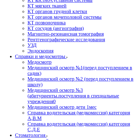
КТ костно-суставной системы
КТ мягких тканей
КТ органов грудной клетки
КТ органов мочеполовой системы
КТ позвоночника
КТ сосудов (ангиография)
Магнитно-резонансная томография
Рентгенографические исследования
УЗД
Эндоскопия
Справки и медосмотры
Медосмотр
Медицинский осмотр №1(перед поступлением в
садик)
Медицинский осмотр №2 (перед поступлением в
школу)
Медицинский осмотр №3
(абитуриенты.поступления в специальные
учреждения0
Медицинский осмотр дети 1мес
Справка водительская (медкомиссия) категория
А,В.М
Справка водительская (медкомиссия) категория
С,Д,Е
Стоматология