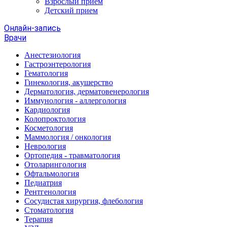
Взрослый прием
Детский прием
Онлайн-запись
Врачи
Анестезиология
Гастроэнтерология
Гематология
Гинекология, акушерство
Дерматология, дерматовенерология
Иммунология - аллергология
Кардиология
Колопроктология
Косметология
Маммология / онкология
Неврология
Ортопедия - травматология
Отоларингология
Офтальмология
Педиатрия
Рентгенология
Сосудистая хирургия, флебология
Стоматология
Терапия