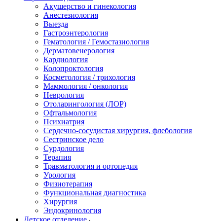
Акушерство и гинекология
Анестезиология
Выезда
Гастроэнтерология
Гематология / Гемостазиология
Дерматовенерология
Кардиология
Колопроктология
Косметология / трихология
Маммология / онкология
Неврология
Отоларингология (ЛОР)
Офтальмология
Психиатрия
Сердечно-сосудистая хирургия, флебология
Сестринское дело
Сурдология
Терапия
Травматология и ортопедия
Урология
Физиотерапия
Функциональная диагностика
Хирургия
Эндокринология
Детское отделение