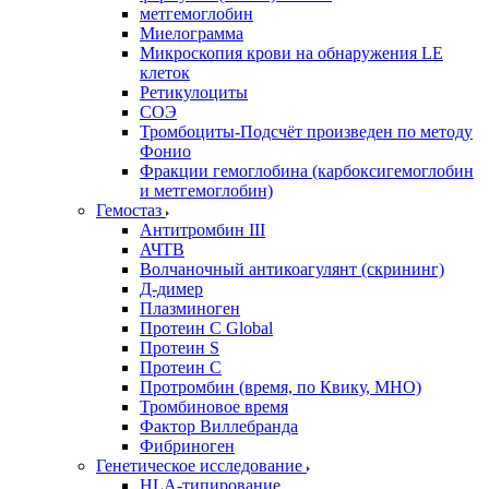
метгемоглобин
Миелограмма
Микроскопия крови на обнаружения LE
клеток
Ретикулоциты
СОЭ
Тромбоциты-Подсчёт произведен по методу
Фонио
Фракции гемоглобина (карбоксигемоглобин
и метгемоглобин)
Гемостаз
Антитромбин III
АЧТВ
Волчаночный антикоагулянт (скрининг)
Д-димер
Плазминоген
Протеин C Global
Протеин S
Протеин С
Протромбин (время, по Квику, МНО)
Тромбиновое время
Фактор Виллебранда
Фибриноген
Генетическое исследование
HLA-типирование