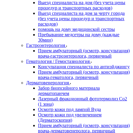
Выезд специалиста на дом (без учета цены
процедур и транспортных расходов)
Выезд специалиста на дом за черту города
(без учета цены процедур и транспортных
расходов)
помощь на дому медицинской сестры
Пребывание медсетры на дому (каждые
30мин)
Гастроэнтерология
Прием амбулаторный (осмотр, консультация)
врача-гастроэнтеролога, первичный
Гематология / Гемостазиология
Консультация специалиста по антиэйджингу
Прием амбулаторный (осмотр, консультация)
врача-гематолога, первичный
Дерматовенерология
Забор биопсийного материала
дерматопанчем
Лазерный фракционный фототермолиз Со2
(1 зона)
Осмотр кожи под лампой Вуда
Осмотр кожи под увеличением
(Дерматоскопия)
Прием амбулаторный (осмотр, консультация)
врача-дерматовенеролога, первичный