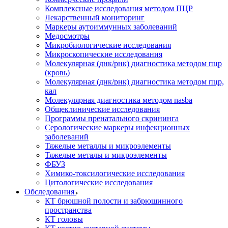
Комплексные исследования методом ПЦР
Лекарственный мониторинг
Маркеры аутоиммунных заболеваний
Медосмотры
Микробиологические исследования
Микроскопические исследования
Молекулярная (днк/рнк) диагностика методом пцр
(кровь)
Молекулярная (днк/рнк) диагностика методом пцр,
кал
Молекулярная диагностика методом nasba
Общеклинические исследования
Программы пренатального скрининга
Серологические маркеры инфекционных
заболеваний
Тяжелые металлы и микроэлементы
Тяжелые металы и микроэлементы
ФБУЗ
Химико-токсилогические исследования
Цитологические исследования
Обследования
КТ брюшной полости и забрюшинного
пространства
КТ головы