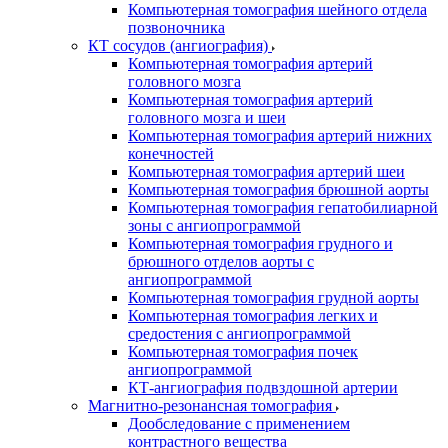
Компьютерная томография шейного отдела
позвоночника
КТ сосудов (ангиография)
Компьютерная томография артерий
головного мозга
Компьютерная томография артерий
головного мозга и шеи
Компьютерная томография артерий нижних
конечностей
Компьютерная томография артерий шеи
Компьютерная томография брюшной аорты
Компьютерная томография гепатобилиарной
зоны с ангиопрограммой
Компьютерная томография грудного и
брюшного отделов аорты с
ангиопрограммой
Компьютерная томография грудной аорты
Компьютерная томография легких и
средостения с ангиопрограммой
Компьютерная томография почек
ангиопрограммой
КТ-ангиография подвздошной артерии
Магнитно-резонансная томография
Дообследование с применением
контрастного вещества