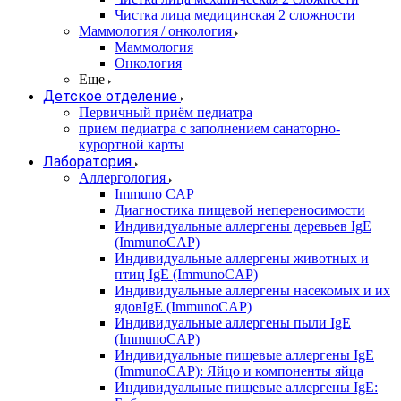
Чистка лица медицинская 2 сложности
Маммология / онкология
Маммология
Онкология
Еще
Детское отделение
Первичный приём педиатра
прием педиатра с заполнением санаторно-
курортной карты
Лаборатория
Аллергология
Immuno CAP
Диагностика пищевой непереносимости
Индивидуальные аллергены деревьев IgE
(ImmunoCAP)
Индивидуальные аллергены животных и
птиц IgE (ImmunoCAP)
Индивидуальные аллергены насекомых и их
ядовIgE (ImmunoCAP)
Индивидуальные аллергены пыли IgE
(ImmunoCAP)
Индивидуальные пищевые аллергены IgE
(ImmunoCAP): Яйцо и компоненты яйца
Индивидуальные пищевые аллергены IgE: