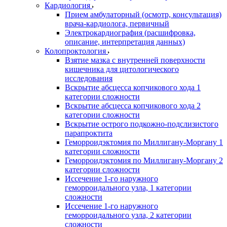
Кардиология
Прием амбулаторный (осмотр, консультация)
врача-кардиолога, первичный
Электрокардиография (расшифровка,
описание, интерпретация данных)
Колопроктология
Взятие мазка с внутренней поверхности
кишечника для цитологического
исследования
Вскрытие абсцесса копчикового хода 1
категории сложности
Вскрытие абсцесса копчикового хода 2
категории сложности
Вскрытие острого подкожно-подслизистого
парапроктита
Геморроидэктомия по Миллигану-Моргану 1
категории сложности
Геморроидэктомия по Миллигану-Моргану 2
категории сложности
Иссечение 1-го наружного
геморроидального узла, 1 категории
сложности
Иссечение 1-го наружного
геморроидального узла, 2 категории
сложности