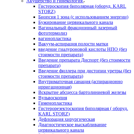
Акушерство и гинекология
Гистероскопия биполярная (оборуд. KARL
STORZ)
Биопсия 1 зона (с использованием энергии)
Бужирование цервикального канала
Вагинальный фракционный лазерный
фототермолиз
вагинопластика
Вакуум-аспирация полости матки
введение гиалуроновой кислоты НПО (без
стоимости препарата)
Введение препарата Диспорт (без стоимости
препарата)
Введение филлера при дистопии уретры (без
стоимости препарата)
Внутриматочная санация (аспирационно
ирригационная)
Вскрытие абсцесса бартолиниевой железы
Вульвоскопия
Гименопластика
Гистерорезектоскопия биполярная ( оборуд.
KARL STORZ)
Дефлорация хирургическая
Диагностическое выскабливание
цервикального канала