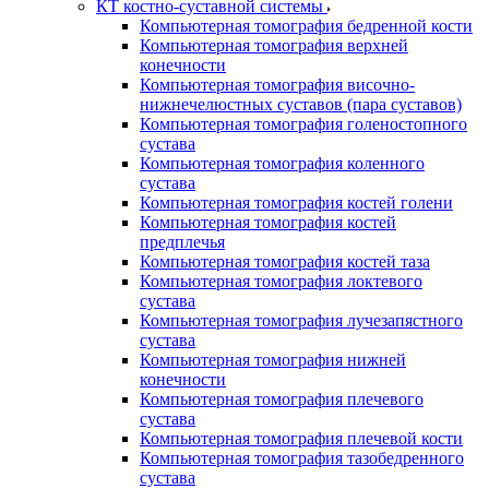
КТ костно-суставной системы
Компьютерная томография бедренной кости
Компьютерная томография верхней
конечности
Компьютерная томография височно-
нижнечелюстных суставов (пара суставов)
Компьютерная томография голеностопного
сустава
Компьютерная томография коленного
сустава
Компьютерная томография костей голени
Компьютерная томография костей
предплечья
Компьютерная томография костей таза
Компьютерная томография локтевого
сустава
Компьютерная томография лучезапястного
сустава
Компьютерная томография нижней
конечности
Компьютерная томография плечевого
сустава
Компьютерная томография плечевой кости
Компьютерная томография тазобедренного
сустава