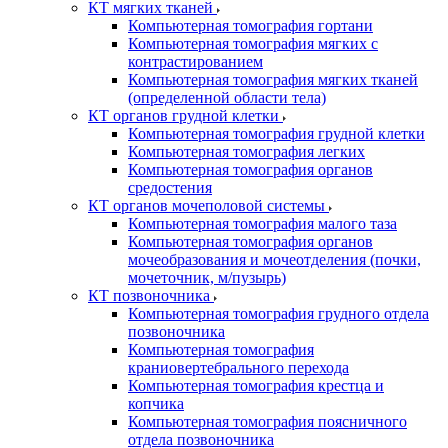
КТ мягких тканей
Компьютерная томография гортани
Компьютерная томография мягких с
контрастированием
Компьютерная томография мягких тканей
(определенной области тела)
КТ органов грудной клетки
Компьютерная томография грудной клетки
Компьютерная томография легких
Компьютерная томография органов
средостения
КТ органов мочеполовой системы
Компьютерная томография малого таза
Компьютерная томография органов
мочеобразования и мочеотделения (почки,
мочеточник, м/пузырь)
КТ позвоночника
Компьютерная томография грудного отдела
позвоночника
Компьютерная томография
краниовертебрального перехода
Компьютерная томография крестца и
копчика
Компьютерная томография поясничного
отдела позвоночника