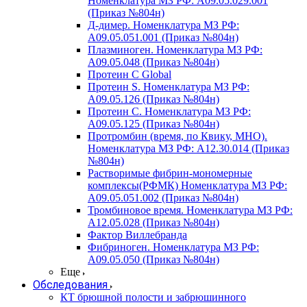
Номенклатура МЗ РФ: A09.05.029.001
(Приказ №804н)
Д-димер. Номенклатура МЗ РФ:
A09.05.051.001 (Приказ №804н)
Плазминоген. Номенклатура МЗ РФ:
A09.05.048 (Приказ №804н)
Протеин C Global
Протеин S. Номенклатура МЗ РФ:
A09.05.126 (Приказ №804н)
Протеин С. Номенклатура МЗ РФ:
A09.05.125 (Приказ №804н)
Протромбин (время, по Квику, МНО).
Номенклатура МЗ РФ: A12.30.014 (Приказ
№804н)
Растворимые фибрин-мономерные
комплексы(РФМК) Номенклатура МЗ РФ:
A09.05.051.002 (Приказ №804н)
Тромбиновое время. Номенклатура МЗ РФ:
A12.05.028 (Приказ №804н)
Фактор Виллебранда
Фибриноген. Номенклатура МЗ РФ:
A09.05.050 (Приказ №804н)
Еще
Обследования
КТ брюшной полости и забрюшинного