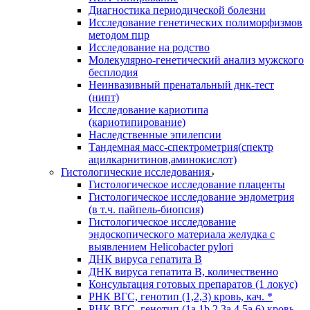
Диагностика периодической болезни
Исследование генетических полиморфизмов
методом пцр
Исследование на родство
Молекулярно-генетический анализ мужского
бесплодия
Неинвазивный пренатальный днк-тест
(нипт)
Исследование кариотипа
(кариотипирование)
Наследственные эпилепсии
Тандемная масс-спектрометрия(спектр
ацилкарнитинов,аминокислот)
Гистологические исследования
Гистологическое исследование плаценты
Гистологическое исследование эндометрия
(в т.ч. пайпель-биопсия)
Гистологическое исследование
эндоскопического материала желудка с
выявлением Helicobacter pylori
ДНК вируса гепатита B
ДНК вируса гепатита B, количественно
Консультация готовых препаратов (1 локус)
РНК ВГC, генотип (1,2,3) кровь, кач. *
РНК ВГC, генотип (1a,1b,2,3a,4,5a,6) кровь,