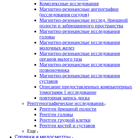
Комплексные исследования
Магнитно-резонансные ангиографии
(исследования сосудов)
Магнитно-резонансные исслед. брюшной
полости и забрюшинного пространства
Магнитно-резонансные исследования
головы
Магнитно-резонансные исследования
молочных желез
Магнитно-резонансные исследования
органов малого таза
Магнитно-резонансные исследования
позвоночника
Магнитно-резонансные исследования
суставов
Описание предоставленных компьютерных
томограмм 1 исследование
повторная запись диска
Рентгенографические исследования
Рентген брюшной полости
Рентген головы
Рентген грудной клетки
Рентген костей и суставов
Еще
Справки и медосмотры