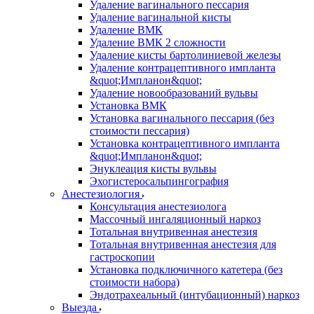
Удаление вагинального пессария
Удаление вагинальной кисты
Удаление ВМК
Удаление ВМК 2 сложности
Удаление кисты бартолиниевой железы
Удаление контрацептивного импланта
&quot;Импланон&quot;
Удаление новообразований вульвы
Установка ВМК
Установка вагинального пессария (без
стоимости пессария)
Установка контрацептивного импланта
&quot;Импланон&quot;
Энуклеация кисты вульвы
Эхогистеросальпингография
Анестезиология
Консультация анестезиолога
Массочный ингаляционный наркоз
Тотальная внутривенная анестезия
Тотальная внутривенная анестезия для
гастроскопии
Установка подключичного катетера (без
стоимости набора)
Эндотрахеальный (интубационный) наркоз
Выезда