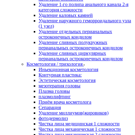
Удаление 1-го полипа анального канала 2-я
категория сложности
Удаление каловых камней
Удаление наружного геморроидального узла
(1 узел)
Удаление отдельных перианальных
остроконечных кондилом
Удаление сливных полукружных
перианальных остроконечных кондилом
Удаление сливных циркулярных
перианальных остроконечных кондилом
Косметология / трихология
Иньекционная косметология
Контурная пластика:
Эстетическая косметология
мезотерапия головы
Плазма головы
плазмолифтинг
Приём врача косметолога
Сепарация
Удаление миллиумов(жировиков)
фотодермолиз
Чистка лица медицинская 1 сложности
Чистка лица механическая 1 сложности
Чистка лица механическая 2 сложности