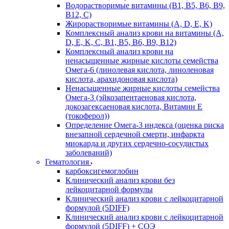
Водорастворимые витамины (B1, B5, B6, В9,
В12, С)
Жирорастворимые витамины (A, D, E, K)
Комплексный анализ крови на витамины (A,
D, E, K, C, B1, B5, B6, В9, B12)
Комплексный анализ крови на
ненасыщенные жирные кислоты семейства
Омега-6 (линолевая кислота, линоленовая
кислота, арахидоновая кислота)
Ненасыщенные жирные кислоты семейства
Омега-3 (эйкозапентаеновая кислота,
докозагексаеновая кислота, Витамин E
(токоферол))
Определение Омега-3 индекса (оценка риска
внезапной сердечной смерти, инфаркта
миокарда и других сердечно-сосудистых
заболеваний)
Гематология
карбоксигемоглобин
Клинический анализ крови без
лейкоцитарной формулы
Клинический анализ крови с лейкоцитарной
формулой (5DIFF)
Клинический анализ крови с лейкоцитарной
формулой (5DIFF) + СОЭ