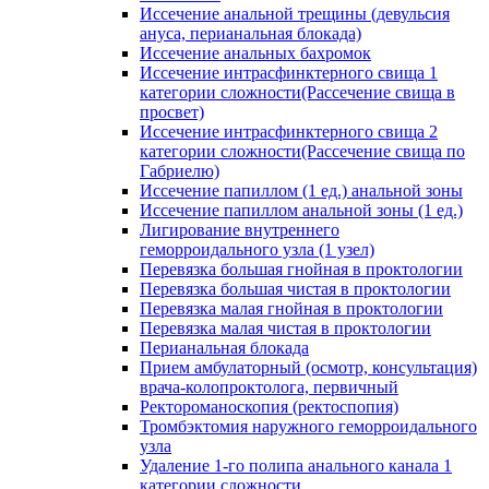
Иссечение анальной трещины (девульсия
ануса, перианальная блокада)
Иссечение анальных бахромок
Иссечение интрасфинктерного свища 1
категории сложности(Рассечение свища в
просвет)
Иссечение интрасфинктерного свища 2
категории сложности(Рассечение свища по
Габриелю)
Иссечение папиллом (1 ед.) анальной зоны
Иссечение папиллом анальной зоны (1 ед.)
Лигирование внутреннего
геморроидального узла (1 узел)
Перевязка большая гнойная в проктологии
Перевязка большая чистая в проктологии
Перевязка малая гнойная в проктологии
Перевязка малая чистая в проктологии
Перианальная блокада
Прием амбулаторный (осмотр, консультация)
врача-колопроктолога, первичный
Ректороманоскопия (ректоспопия)
Тромбэктомия наружного геморроидального
узла
Удаление 1-го полипа анального канала 1
категории сложности