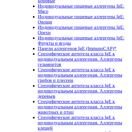
Бобовые
Индивидуальные пищевые аллергены IgE:
Мясо
Индивидуальные пищевые аллергены IgE:
Овощи
Индивидуальные пищевые аллергены IgE:
Орехи
Индивидуальные пищевые аллергены IgE:
Фрукты и ягоды
Панели аллергенов IgE (ImmunoCAP)*
Специфические антитела класса IgE к
индивидуальным аллергенам. Аллергены
гельминтов
Специфические антитела класса IgE к
индивидуальным аллергенам. Аллергены
грибов и плесени
Специфические антитела класса IgE к
индивидуальным аллергенам. Аллергены
деревьев
Специфические антитела класса IgE к
индивидуальным аллергенам. Аллергены
животных и птиц
Специфические антитела класса IgE к
индивидуальным аллергенам. Аллергены
клещей