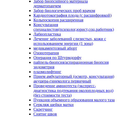
Забор биопсийного материала
дерматопанчем
Забор биологических проб врачом
Кардиотокография плода (с расшифровкой)
Кольпоскопия расширенная
Консультация
специалистов(психолог,юрист,соц.работник)
Лабиопластика
Лечение заболеваний слизистых, кожи с
использованием энергии (1 зона)
медикаментозный аборт
Озонотерапия
Операция по Штурмдорфу
пайпель-биопсия/аспирационная биопсия
эндометрия
плазмолифтинг
Прием амбулаторный (осмотр, консультация)
акушера-гинеколога первичный
Проведение амниотеста (экспресс-
диагностика подтекания околоплодных вод)
(без стоимости теста)
Пункция объемного образования малого таза
Серкляж шейки матки
Скретчинг
Снятие швов