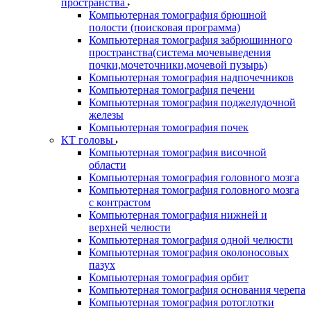
пространства
Компьютерная томография брюшной
полости (поисковая программа)
Компьютерная томография забрюшинного
пространства(система мочевыведения
почки,мочеточники,мочевой пузырь)
Компьютерная томография надпочечников
Компьютерная томография печени
Компьютерная томография поджелудочной
железы
Компьютерная томография почек
КТ головы
Компьютерная томография височной
области
Компьютерная томография головного мозга
Компьютерная томография головного мозга
с контрастом
Компьютерная томография нижней и
верхней челюсти
Компьютерная томография одной челюсти
Компьютерная томография околоносовых
пазух
Компьютерная томография орбит
Компьютерная томография основания черепа
Компьютерная томография ротоглотки