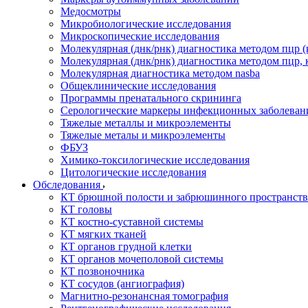
Медосмотры
Микробиологические исследования
Микроскопические исследования
Молекулярная (днк/рнк) диагностика методом пцр (
Молекулярная (днк/рнк) диагностика методом пцр, 
Молекулярная диагностика методом nasba
Общеклинические исследования
Программы пренатального скрининга
Серологические маркеры инфекционных заболеван
Тяжелые металлы и микроэлементы
Тяжелые металы и микроэлементы
ФБУЗ
Химико-токсилогические исследования
Цитологические исследования
Обследования
КТ брюшной полости и забрюшинного пространств
КТ головы
КТ костно-суставной системы
КТ мягких тканей
КТ органов грудной клетки
КТ органов мочеполовой системы
КТ позвоночника
КТ сосудов (ангиография)
Магнитно-резонансная томография