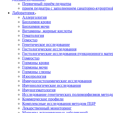
Первичный приём педиатра
прием педиатра с заполнением санаторно-курортно
Лаборатория
Аллергология
Биохимия крови
Биохимия мочи
Витамины, жирные кислоты
Гематология
Гемостаз
Генетическое исследование
Гистологические исследования
Гистологические исследования пункционного мате
Гомеостаз
Гормоны крови
Гормоны мочи
Гормоны слюны
Изосерология
Иммуногистохимические исследования
Имуннологические исследования
Имуногематология
Исследование генетических полиморфизмов метод
Коммерческие профили
Комплексные исследования методом ПЦР
Лекарственный мониторинг
Маркеры аутоиммунных заболеваний