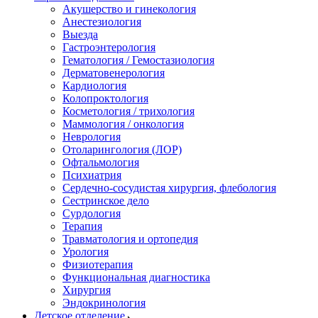
Акушерство и гинекология
Анестезиология
Выезда
Гастроэнтерология
Гематология / Гемостазиология
Дерматовенерология
Кардиология
Колопроктология
Косметология / трихология
Маммология / онкология
Неврология
Отоларингология (ЛОР)
Офтальмология
Психиатрия
Сердечно-сосудистая хирургия, флебология
Сестринское дело
Сурдология
Терапия
Травматология и ортопедия
Урология
Физиотерапия
Функциональная диагностика
Хирургия
Эндокринология
Детское отделение