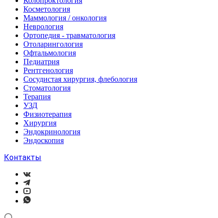
Колопроктология
Косметология
Маммология / онкология
Неврология
Ортопедия - травматология
Отоларингология
Офтальмология
Педиатрия
Рентгенология
Сосудистая хирургия, флебология
Стоматология
Терапия
УЗД
Физиотерапия
Хирургия
Эндокринология
Эндоскопия
Контакты