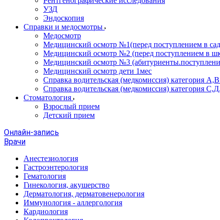
Рентгенографические исследования
УЗД
Эндоскопия
Справки и медосмотры
Медосмотр
Медицинский осмотр №1(перед поступлением в сад
Медицинский осмотр №2 (перед поступлением в шк
Медицинский осмотр №3 (абитуриенты.поступлени
Медицинский осмотр дети 1мес
Справка водительская (медкомиссия) категория А,
Справка водительская (медкомиссия) категория С,Д
Стоматология
Взрослый прием
Детский прием
Онлайн-запись
Врачи
Анестезиология
Гастроэнтерология
Гематология
Гинекология, акушерство
Дерматология, дерматовенерология
Иммунология - аллергология
Кардиология