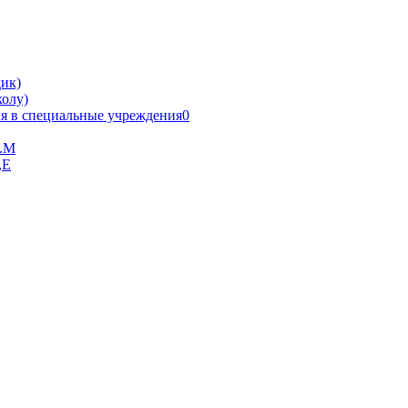
ик)
олу)
я в специальные учреждения0
В.М
,Е