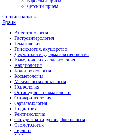
Взрослый прием
Детский прием
Онлайн-запись
Врачи
Анестезиология
Гастроэнтерология
Гематология
Гинекология, акушерство
Дерматология, дерматовенерология
Иммунология - аллергология
Кардиология
Колопроктология
Косметология
Маммология / онкология
Неврология
Ортопедия - травматология
Отоларингология
Офтальмология
Педиатрия
Рентгенология
Сосудистая хирургия, флебология
Стоматология
Терапия