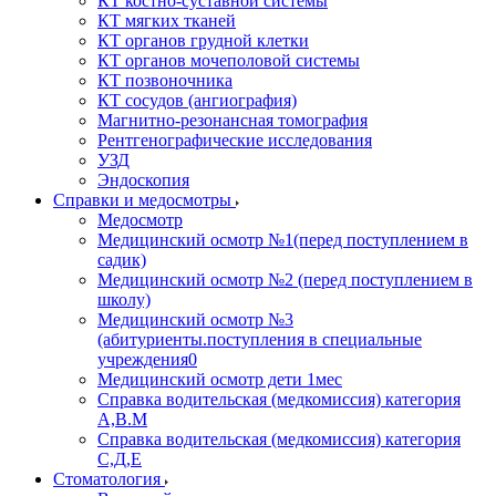
КТ костно-суставной системы
КТ мягких тканей
КТ органов грудной клетки
КТ органов мочеполовой системы
КТ позвоночника
КТ сосудов (ангиография)
Магнитно-резонансная томография
Рентгенографические исследования
УЗД
Эндоскопия
Справки и медосмотры
Медосмотр
Медицинский осмотр №1(перед поступлением в
садик)
Медицинский осмотр №2 (перед поступлением в
школу)
Медицинский осмотр №3
(абитуриенты.поступления в специальные
учреждения0
Медицинский осмотр дети 1мес
Справка водительская (медкомиссия) категория
А,В.М
Справка водительская (медкомиссия) категория
С,Д,Е
Стоматология