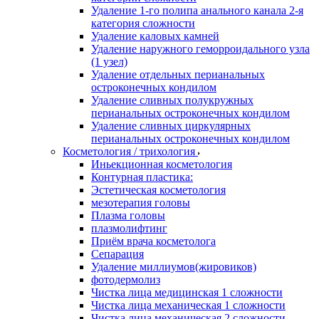
Удаление 1-го полипа анального канала 2-я
категория сложности
Удаление каловых камней
Удаление наружного геморроидального узла
(1 узел)
Удаление отдельных перианальных
остроконечных кондилом
Удаление сливных полукружных
перианальных остроконечных кондилом
Удаление сливных циркулярных
перианальных остроконечных кондилом
Косметология / трихология
Иньекционная косметология
Контурная пластика:
Эстетическая косметология
мезотерапия головы
Плазма головы
плазмолифтинг
Приём врача косметолога
Сепарация
Удаление миллиумов(жировиков)
фотодермолиз
Чистка лица медицинская 1 сложности
Чистка лица механическая 1 сложности
Чистка лица механическая 2 сложности