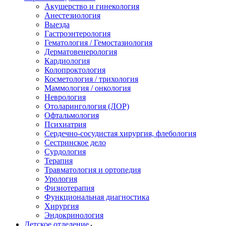
Акушерство и гинекология
Анестезиология
Выезда
Гастроэнтерология
Гематология / Гемостазиология
Дерматовенерология
Кардиология
Колопроктология
Косметология / трихология
Маммология / онкология
Неврология
Отоларингология (ЛОР)
Офтальмология
Психиатрия
Сердечно-сосудистая хирургия, флебология
Сестринское дело
Сурдология
Терапия
Травматология и ортопедия
Урология
Физиотерапия
Функциональная диагностика
Хирургия
Эндокринология
Детское отделение