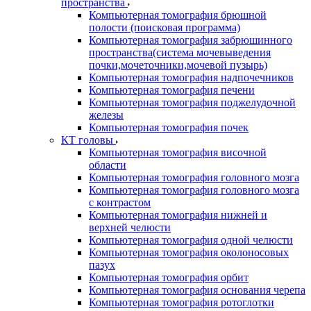
пространства
Компьютерная томография брюшной
полости (поисковая программа)
Компьютерная томография забрюшинного
пространства(система мочевыведения
почки,мочеточники,мочевой пузырь)
Компьютерная томография надпочечников
Компьютерная томография печени
Компьютерная томография поджелудочной
железы
Компьютерная томография почек
КТ головы
Компьютерная томография височной
области
Компьютерная томография головного мозга
Компьютерная томография головного мозга
с контрастом
Компьютерная томография нижней и
верхней челюсти
Компьютерная томография одной челюсти
Компьютерная томография околоносовых
пазух
Компьютерная томография орбит
Компьютерная томография основания черепа
Компьютерная томография ротоглотки