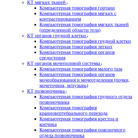
КТ мягких тканей
Компьютерная томография гортани
Компьютерная томография мягких с
контрастированием
Компьютерная томография мягких тканей
(определенной области тела)
КТ органов грудной клетки
Компьютерная томография грудной клетки
Компьютерная томография легких
Компьютерная томография органов
средостения
КТ органов мочеполовой системы
Компьютерная томография малого таза
Компьютерная томография органов
мочеобразования и мочеотделения (почки,
мочеточник, м/пузырь)
КТ позвоночника
Компьютерная томография грудного отдела
позвоночника
Компьютерная томография
краниовертебрального перехода
Компьютерная томография крестца и
копчика
Компьютерная томография поясничного
отдела позвоночника