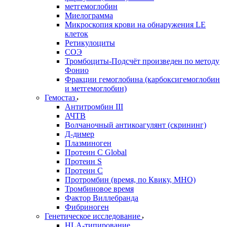
метгемоглобин
Миелограмма
Микроскопия крови на обнаружения LE
клеток
Ретикулоциты
СОЭ
Тромбоциты-Подсчёт произведен по методу
Фонио
Фракции гемоглобина (карбоксигемоглобин
и метгемоглобин)
Гемостаз
Антитромбин III
АЧТВ
Волчаночный антикоагулянт (скрининг)
Д-димер
Плазминоген
Протеин C Global
Протеин S
Протеин С
Протромбин (время, по Квику, МНО)
Тромбиновое время
Фактор Виллебранда
Фибриноген
Генетическое исследование
HLA-типирование