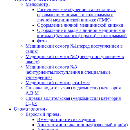
Медосмотр
Гигиеническое обучение и аттестация с
оформлением штампа и голограммы в
личной медицинской книжке (ЛМК)
Оформление личной медицинской книжки
Оформление и выдача личной медицинской
книжки (бумажного формата) с голограммой
фото
Медицинский осмотр №1(перед поступлением в
садик)
Медицинский осмотр №2 (перед поступлением в
школу)
Медицинский осмотр №3
(абитуриенты.поступления в специальные
учреждения0
Медицинский осмотр дети 1мес
Справка водительская (медкомиссия) категория
А,В.М
Справка водительская (медкомиссия) категория
С,Д,Е
Стоматология
Взрослый прием
Иммедиат протез из 3 единиц
Анестезия аппликационная(взрослый приём)
Анестезия