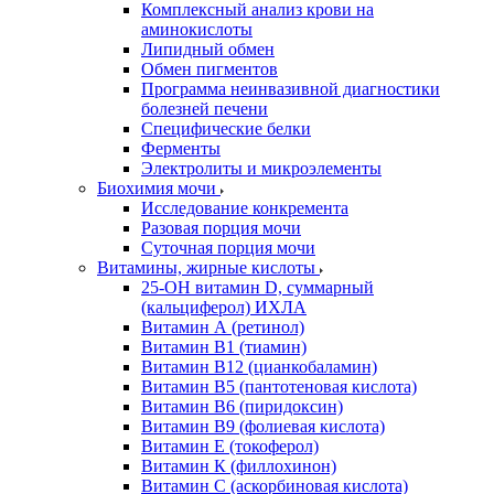
Комплексный анализ крови на
аминокислоты
Липидный обмен
Обмен пигментов
Программа неинвазивной диагностики
болезней печени
Специфические белки
Ферменты
Электролиты и микроэлементы
Биохимия мочи
Исследование конкремента
Разовая порция мочи
Суточная порция мочи
Витамины, жирные кислоты
25-OH витамин D, суммарный
(кальциферол) ИХЛА
Витамин А (ретинол)
Витамин В1 (тиамин)
Витамин В12 (цианкобаламин)
Витамин В5 (пантотеновая кислота)
Витамин В6 (пиридоксин)
Витамин В9 (фолиевая кислота)
Витамин Е (токоферол)
Витамин К (филлохинон)
Витамин С (аскорбиновая кислота)