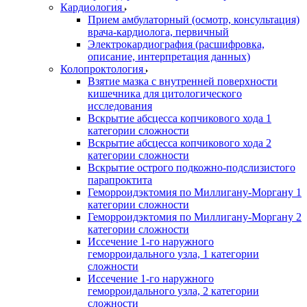
Кардиология
Прием амбулаторный (осмотр, консультация)
врача-кардиолога, первичный
Электрокардиография (расшифровка,
описание, интерпретация данных)
Колопроктология
Взятие мазка с внутренней поверхности
кишечника для цитологического
исследования
Вскрытие абсцесса копчикового хода 1
категории сложности
Вскрытие абсцесса копчикового хода 2
категории сложности
Вскрытие острого подкожно-подслизистого
парапроктита
Геморроидэктомия по Миллигану-Моргану 1
категории сложности
Геморроидэктомия по Миллигану-Моргану 2
категории сложности
Иссечение 1-го наружного
геморроидального узла, 1 категории
сложности
Иссечение 1-го наружного
геморроидального узла, 2 категории
сложности