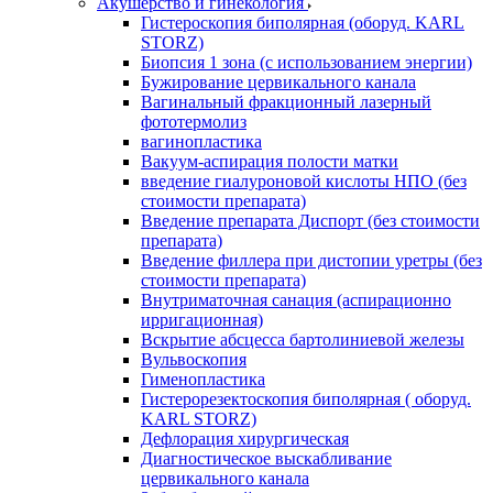
Акушерство и гинекология
Гистероскопия биполярная (оборуд. KARL
STORZ)
Биопсия 1 зона (с использованием энергии)
Бужирование цервикального канала
Вагинальный фракционный лазерный
фототермолиз
вагинопластика
Вакуум-аспирация полости матки
введение гиалуроновой кислоты НПО (без
стоимости препарата)
Введение препарата Диспорт (без стоимости
препарата)
Введение филлера при дистопии уретры (без
стоимости препарата)
Внутриматочная санация (аспирационно
ирригационная)
Вскрытие абсцесса бартолиниевой железы
Вульвоскопия
Гименопластика
Гистерорезектоскопия биполярная ( оборуд.
KARL STORZ)
Дефлорация хирургическая
Диагностическое выскабливание
цервикального канала