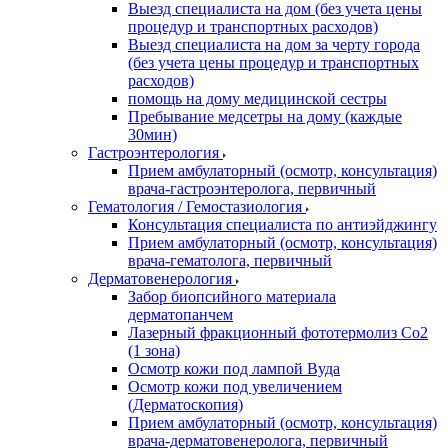
Выезд специалиста на дом (без учета цены
процедур и транспортных расходов)
Выезд специалиста на дом за черту города
(без учета цены процедур и транспортных
расходов)
помощь на дому медицинской сестры
Пребывание медсетры на дому (каждые
30мин)
Гастроэнтерология
Прием амбулаторный (осмотр, консультация)
врача-гастроэнтеролога, первичный
Гематология / Гемостазиология
Консультация специалиста по антиэйджингу
Прием амбулаторный (осмотр, консультация)
врача-гематолога, первичный
Дерматовенерология
Забор биопсийного материала
дерматопанчем
Лазерный фракционный фототермолиз Со2
(1 зона)
Осмотр кожи под лампой Вуда
Осмотр кожи под увеличением
(Дерматоскопия)
Прием амбулаторный (осмотр, консультация)
врача-дерматовенеролога, первичный