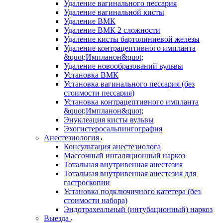
Удаление вагинального пессария
Удаление вагинальной кисты
Удаление ВМК
Удаление ВМК 2 сложности
Удаление кисты бартолиниевой железы
Удаление контрацептивного импланта
&quot;Импланон&quot;
Удаление новообразований вульвы
Установка ВМК
Установка вагинального пессария (без
стоимости пессария)
Установка контрацептивного импланта
&quot;Импланон&quot;
Энуклеация кисты вульвы
Эхогистеросальпингография
Анестезиология
Консультация анестезиолога
Массочный ингаляционный наркоз
Тотальная внутривенная анестезия
Тотальная внутривенная анестезия для
гастроскопии
Установка подключичного катетера (без
стоимости набора)
Эндотрахеальный (интубационный) наркоз
Выезда