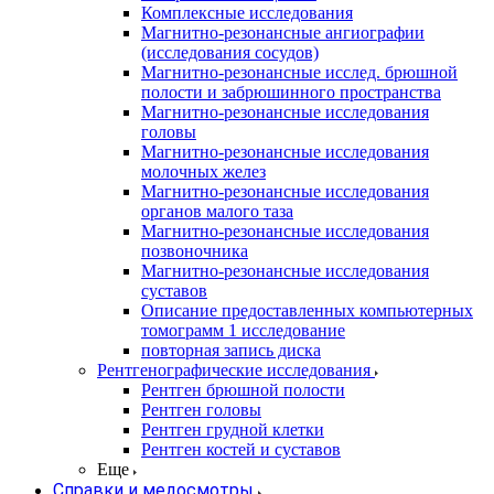
Комплексные исследования
Магнитно-резонансные ангиографии
(исследования сосудов)
Магнитно-резонансные исслед. брюшной
полости и забрюшинного пространства
Магнитно-резонансные исследования
головы
Магнитно-резонансные исследования
молочных желез
Магнитно-резонансные исследования
органов малого таза
Магнитно-резонансные исследования
позвоночника
Магнитно-резонансные исследования
суставов
Описание предоставленных компьютерных
томограмм 1 исследование
повторная запись диска
Рентгенографические исследования
Рентген брюшной полости
Рентген головы
Рентген грудной клетки
Рентген костей и суставов
Еще
Справки и медосмотры