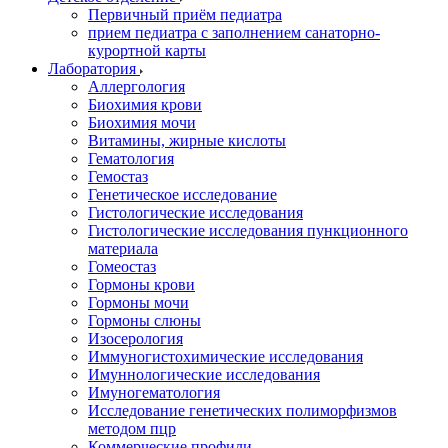
Первичный приём педиатра
прием педиатра с заполнением санаторно-
курортной карты
Лаборатория
Аллергология
Биохимия крови
Биохимия мочи
Витамины, жирные кислоты
Гематология
Гемостаз
Генетическое исследование
Гистологические исследования
Гистологические исследования пункционного
материала
Гомеостаз
Гормоны крови
Гормоны мочи
Гормоны слюны
Изосерология
Иммуногистохимические исследования
Имуннологические исследования
Имуногематология
Исследование генетических полиморфизмов
методом пцр
Коммерческие профили