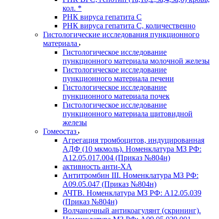
кол. *
РНК вируса гепатита C
РНК вируса гепатита C, количественно
Гистологические исследования пункционного
материала
Гистологическое исследование
пункционного материала молочной железы
Гистологическое исследование
пункционного материала печени
Гистологическое исследование
пункционного материала почек
Гистологическое исследование
пункционного материала щитовидной
железы
Гомеостаз
Агрегация тромбоцитов, индуцированная
АДФ (10 мкмоль). Номенклатура МЗ РФ:
A12.05.017.004 (Приказ №804н)
активность анти-ХА
Антитромбин III. Номенклатура МЗ РФ:
A09.05.047 (Приказ №804н)
АЧТВ. Номенклатура МЗ РФ: A12.05.039
(Приказ №804н)
Волчаночный антикоагулянт (скрининг).