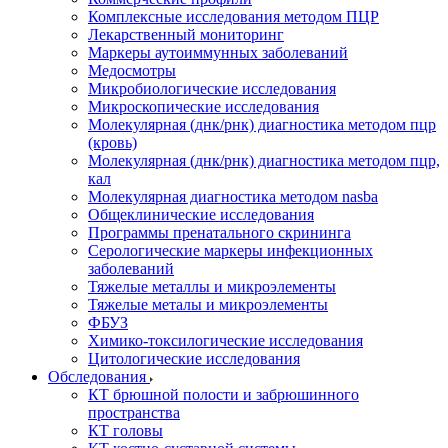
Комплексные исследования методом ПЦР
Лекарственный мониторинг
Маркеры аутоиммунных заболеваний
Медосмотры
Микробиологические исследования
Микроскопические исследования
Молекулярная (днк/рнк) диагностика методом пцр
(кровь)
Молекулярная (днк/рнк) диагностика методом пцр,
кал
Молекулярная диагностика методом nasba
Общеклинические исследования
Программы пренатального скрининга
Серологические маркеры инфекционных
заболеваний
Тяжелые металлы и микроэлементы
Тяжелые металы и микроэлементы
ФБУЗ
Химико-токсилогические исследования
Цитологические исследования
Обследования
КТ брюшной полости и забрюшинного
пространства
КТ головы