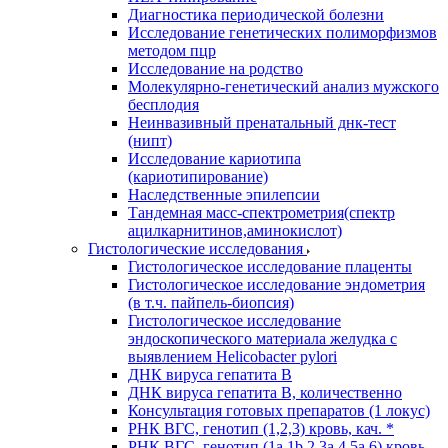
Диагностика периодической болезни
Исследование генетических полиморфизмов
методом пцр
Исследование на родство
Молекулярно-генетический анализ мужского
бесплодия
Неинвазивный пренатальный днк-тест
(нипт)
Исследование кариотипа
(кариотипирование)
Наследственные эпилепсии
Тандемная масс-спектрометрия(спектр
ацилкарнитинов,аминокислот)
Гистологические исследования
Гистологическое исследование плаценты
Гистологическое исследование эндометрия
(в т.ч. пайпель-биопсия)
Гистологическое исследование
эндоскопического материала желудка с
выявлением Helicobacter pylori
ДНК вируса гепатита B
ДНК вируса гепатита B, количественно
Консультация готовых препаратов (1 локус)
РНК ВГC, генотип (1,2,3) кровь, кач. *
РНК ВГC, генотип (1a,1b,2,3a,4,5a,6) кровь,