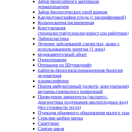
Забор биопсийного материала
дерматопанчем
Забор биологических проб врачом
Кардиотокография плода (с расшифровкой)
Кольпоскопия расширенная
Консультация
специалистов(психолог,юрист,соц.работник)
Лабиопластика
Лечение заболеваний слизистых, кожи с
использованием энергии (1 зона)
медикаментозный аборт
Озонотерапия
Операция по Штурмдорфу
пайпель-биопсия/аспирационная биопсия
эндометрия
плазмолифтинг
Прием амбулаторный (осмотр, консультация)
акушера-гинеколога первичный
Проведение амниотеста (экспресс-
диагностика подтекания околоплодных вод)
(без стоимости теста)
Пункция объемного образования малого таза
Серкляж шейки матки
Скретчинг
Снятие швов