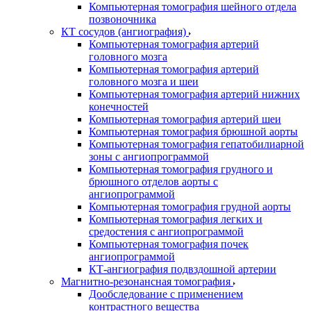
Компьютерная томография шейного отдела
позвоночника
КТ сосудов (ангиография)
Компьютерная томография артерий
головного мозга
Компьютерная томография артерий
головного мозга и шеи
Компьютерная томография артерий нижних
конечностей
Компьютерная томография артерий шеи
Компьютерная томография брюшной аорты
Компьютерная томография гепатобилиарной
зоны с ангиопрограммой
Компьютерная томография грудного и
брюшного отделов аорты с
ангиопрограммой
Компьютерная томография грудной аорты
Компьютерная томография легких и
средостения с ангиопрограммой
Компьютерная томография почек
ангиопрограммой
КТ-ангиография подвздошной артерии
Магнитно-резонансная томография
Дообследование с применением
контрастного вещества