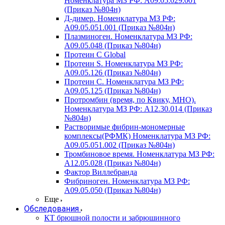
Номенклатура МЗ РФ: A09.05.029.001
(Приказ №804н)
Д-димер. Номенклатура МЗ РФ:
A09.05.051.001 (Приказ №804н)
Плазминоген. Номенклатура МЗ РФ:
A09.05.048 (Приказ №804н)
Протеин C Global
Протеин S. Номенклатура МЗ РФ:
A09.05.126 (Приказ №804н)
Протеин С. Номенклатура МЗ РФ:
A09.05.125 (Приказ №804н)
Протромбин (время, по Квику, МНО).
Номенклатура МЗ РФ: A12.30.014 (Приказ
№804н)
Растворимые фибрин-мономерные
комплексы(РФМК) Номенклатура МЗ РФ:
A09.05.051.002 (Приказ №804н)
Тромбиновое время. Номенклатура МЗ РФ:
A12.05.028 (Приказ №804н)
Фактор Виллебранда
Фибриноген. Номенклатура МЗ РФ:
A09.05.050 (Приказ №804н)
Еще
Обследования
КТ брюшной полости и забрюшинного