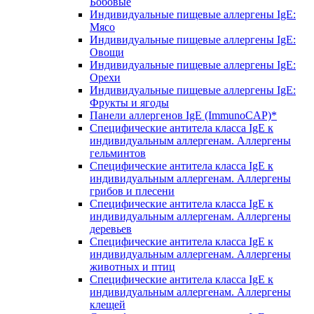
Бобовые
Индивидуальные пищевые аллергены IgE:
Мясо
Индивидуальные пищевые аллергены IgE:
Овощи
Индивидуальные пищевые аллергены IgE:
Орехи
Индивидуальные пищевые аллергены IgE:
Фрукты и ягоды
Панели аллергенов IgE (ImmunoCAP)*
Специфические антитела класса IgE к
индивидуальным аллергенам. Аллергены
гельминтов
Специфические антитела класса IgE к
индивидуальным аллергенам. Аллергены
грибов и плесени
Специфические антитела класса IgE к
индивидуальным аллергенам. Аллергены
деревьев
Специфические антитела класса IgE к
индивидуальным аллергенам. Аллергены
животных и птиц
Специфические антитела класса IgE к
индивидуальным аллергенам. Аллергены
клещей