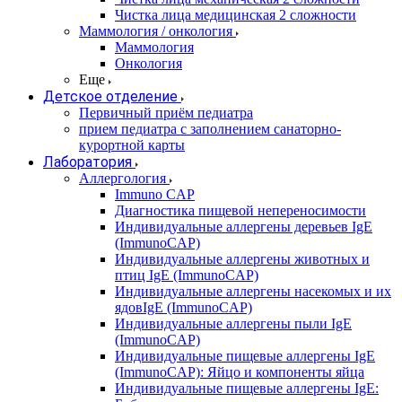
Чистка лица медицинская 2 сложности
Маммология / онкология
Маммология
Онкология
Еще
Детское отделение
Первичный приём педиатра
прием педиатра с заполнением санаторно-
курортной карты
Лаборатория
Аллергология
Immuno CAP
Диагностика пищевой непереносимости
Индивидуальные аллергены деревьев IgE
(ImmunoCAP)
Индивидуальные аллергены животных и
птиц IgE (ImmunoCAP)
Индивидуальные аллергены насекомых и их
ядовIgE (ImmunoCAP)
Индивидуальные аллергены пыли IgE
(ImmunoCAP)
Индивидуальные пищевые аллергены IgE
(ImmunoCAP): Яйцо и компоненты яйца
Индивидуальные пищевые аллергены IgE: