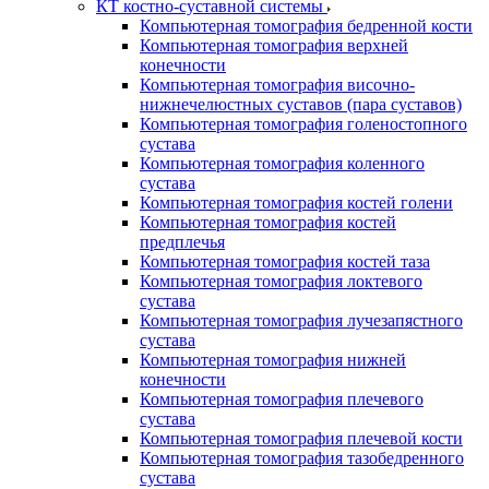
КТ костно-суставной системы
Компьютерная томография бедренной кости
Компьютерная томография верхней
конечности
Компьютерная томография височно-
нижнечелюстных суставов (пара суставов)
Компьютерная томография голеностопного
сустава
Компьютерная томография коленного
сустава
Компьютерная томография костей голени
Компьютерная томография костей
предплечья
Компьютерная томография костей таза
Компьютерная томография локтевого
сустава
Компьютерная томография лучезапястного
сустава
Компьютерная томография нижней
конечности
Компьютерная томография плечевого
сустава
Компьютерная томография плечевой кости
Компьютерная томография тазобедренного
сустава