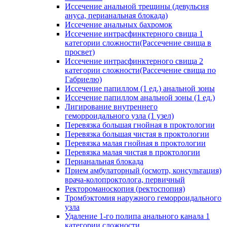
Иссечение анальной трещины (девульсия
ануса, перианальная блокада)
Иссечение анальных бахромок
Иссечение интрасфинктерного свища 1
категории сложности(Рассечение свища в
просвет)
Иссечение интрасфинктерного свища 2
категории сложности(Рассечение свища по
Габриелю)
Иссечение папиллом (1 ед.) анальной зоны
Иссечение папиллом анальной зоны (1 ед.)
Лигирование внутреннего
геморроидального узла (1 узел)
Перевязка большая гнойная в проктологии
Перевязка большая чистая в проктологии
Перевязка малая гнойная в проктологии
Перевязка малая чистая в проктологии
Перианальная блокада
Прием амбулаторный (осмотр, консультация)
врача-колопроктолога, первичный
Ректороманоскопия (ректоспопия)
Тромбэктомия наружного геморроидального
узла
Удаление 1-го полипа анального канала 1
категории сложности