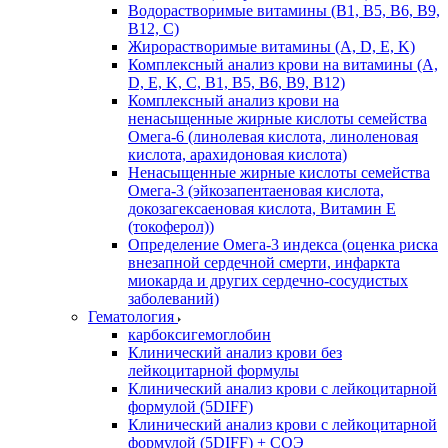
Водорастворимые витамины (B1, B5, B6, В9,
В12, С)
Жирорастворимые витамины (A, D, E, K)
Комплексный анализ крови на витамины (A,
D, E, K, C, B1, B5, B6, В9, B12)
Комплексный анализ крови на
ненасыщенные жирные кислоты семейства
Омега-6 (линолевая кислота, линоленовая
кислота, арахидоновая кислота)
Ненасыщенные жирные кислоты семейства
Омега-3 (эйкозапентаеновая кислота,
докозагексаеновая кислота, Витамин E
(токоферол))
Определение Омега-3 индекса (оценка риска
внезапной сердечной смерти, инфаркта
миокарда и других сердечно-сосудистых
заболеваний)
Гематология
карбоксигемоглобин
Клинический анализ крови без
лейкоцитарной формулы
Клинический анализ крови с лейкоцитарной
формулой (5DIFF)
Клинический анализ крови с лейкоцитарной
формулой (5DIFF) + СОЭ