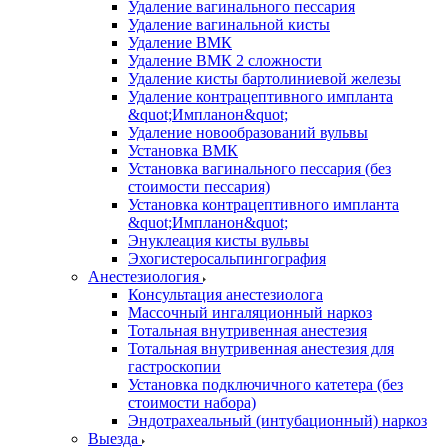
Удаление вагинального пессария
Удаление вагинальной кисты
Удаление ВМК
Удаление ВМК 2 сложности
Удаление кисты бартолиниевой железы
Удаление контрацептивного импланта
&quot;Импланон&quot;
Удаление новообразований вульвы
Установка ВМК
Установка вагинального пессария (без
стоимости пессария)
Установка контрацептивного импланта
&quot;Импланон&quot;
Энуклеация кисты вульвы
Эхогистеросальпингография
Анестезиология
Консультация анестезиолога
Массочный ингаляционный наркоз
Тотальная внутривенная анестезия
Тотальная внутривенная анестезия для
гастроскопии
Установка подключичного катетера (без
стоимости набора)
Эндотрахеальный (интубационный) наркоз
Выезда