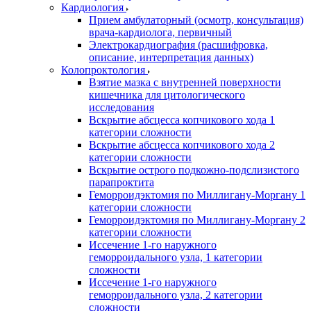
Кардиология
Прием амбулаторный (осмотр, консультация)
врача-кардиолога, первичный
Электрокардиография (расшифровка,
описание, интерпретация данных)
Колопроктология
Взятие мазка с внутренней поверхности
кишечника для цитологического
исследования
Вскрытие абсцесса копчикового хода 1
категории сложности
Вскрытие абсцесса копчикового хода 2
категории сложности
Вскрытие острого подкожно-подслизистого
парапроктита
Геморроидэктомия по Миллигану-Моргану 1
категории сложности
Геморроидэктомия по Миллигану-Моргану 2
категории сложности
Иссечение 1-го наружного
геморроидального узла, 1 категории
сложности
Иссечение 1-го наружного
геморроидального узла, 2 категории
сложности