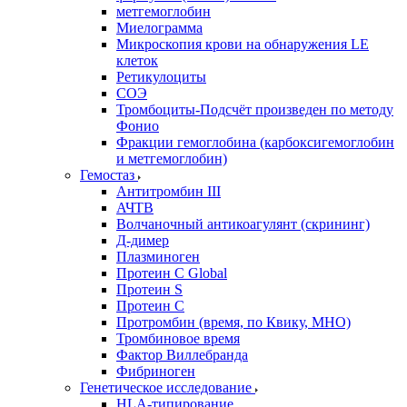
метгемоглобин
Миелограмма
Микроскопия крови на обнаружения LE
клеток
Ретикулоциты
СОЭ
Тромбоциты-Подсчёт произведен по методу
Фонио
Фракции гемоглобина (карбоксигемоглобин
и метгемоглобин)
Гемостаз
Антитромбин III
АЧТВ
Волчаночный антикоагулянт (скрининг)
Д-димер
Плазминоген
Протеин C Global
Протеин S
Протеин С
Протромбин (время, по Квику, МНО)
Тромбиновое время
Фактор Виллебранда
Фибриноген
Генетическое исследование
HLA-типирование