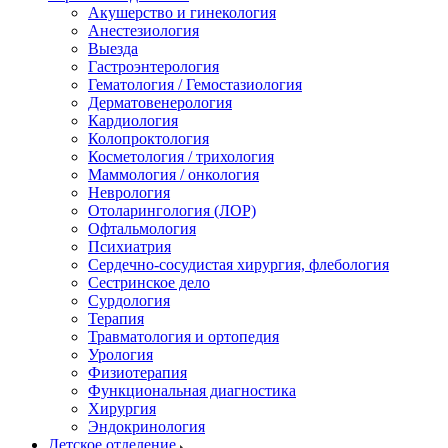
Акушерство и гинекология
Анестезиология
Выезда
Гастроэнтерология
Гематология / Гемостазиология
Дерматовенерология
Кардиология
Колопроктология
Косметология / трихология
Маммология / онкология
Неврология
Отоларингология (ЛОР)
Офтальмология
Психиатрия
Сердечно-сосудистая хирургия, флебология
Сестринское дело
Сурдология
Терапия
Травматология и ортопедия
Урология
Физиотерапия
Функциональная диагностика
Хирургия
Эндокринология
Детское отделение