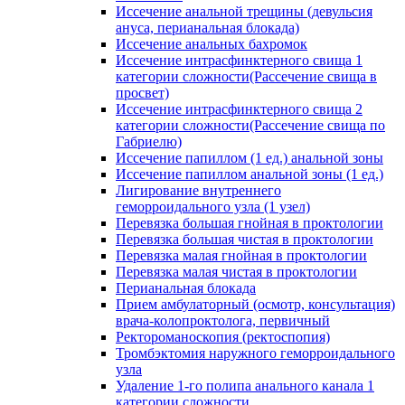
Иссечение анальной трещины (девульсия
ануса, перианальная блокада)
Иссечение анальных бахромок
Иссечение интрасфинктерного свища 1
категории сложности(Рассечение свища в
просвет)
Иссечение интрасфинктерного свища 2
категории сложности(Рассечение свища по
Габриелю)
Иссечение папиллом (1 ед.) анальной зоны
Иссечение папиллом анальной зоны (1 ед.)
Лигирование внутреннего
геморроидального узла (1 узел)
Перевязка большая гнойная в проктологии
Перевязка большая чистая в проктологии
Перевязка малая гнойная в проктологии
Перевязка малая чистая в проктологии
Перианальная блокада
Прием амбулаторный (осмотр, консультация)
врача-колопроктолога, первичный
Ректороманоскопия (ректоспопия)
Тромбэктомия наружного геморроидального
узла
Удаление 1-го полипа анального канала 1
категории сложности