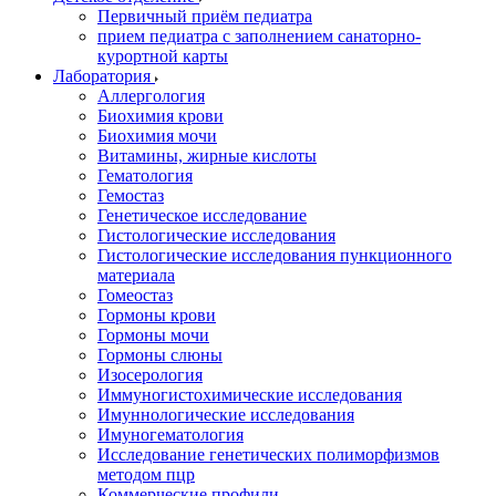
Первичный приём педиатра
прием педиатра с заполнением санаторно-
курортной карты
Лаборатория
Аллергология
Биохимия крови
Биохимия мочи
Витамины, жирные кислоты
Гематология
Гемостаз
Генетическое исследование
Гистологические исследования
Гистологические исследования пункционного
материала
Гомеостаз
Гормоны крови
Гормоны мочи
Гормоны слюны
Изосерология
Иммуногистохимические исследования
Имуннологические исследования
Имуногематология
Исследование генетических полиморфизмов
методом пцр
Коммерческие профили