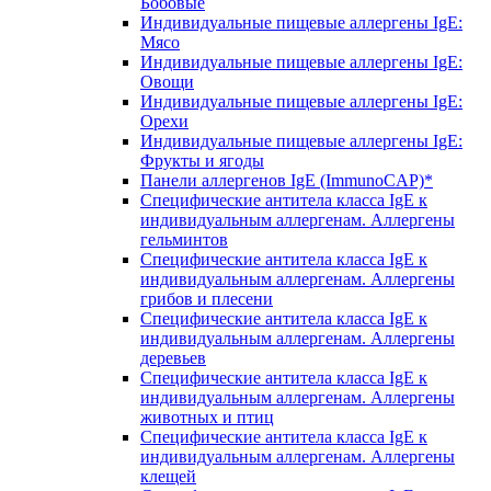
Бобовые
Индивидуальные пищевые аллергены IgE:
Мясо
Индивидуальные пищевые аллергены IgE:
Овощи
Индивидуальные пищевые аллергены IgE:
Орехи
Индивидуальные пищевые аллергены IgE:
Фрукты и ягоды
Панели аллергенов IgE (ImmunoCAP)*
Специфические антитела класса IgE к
индивидуальным аллергенам. Аллергены
гельминтов
Специфические антитела класса IgE к
индивидуальным аллергенам. Аллергены
грибов и плесени
Специфические антитела класса IgE к
индивидуальным аллергенам. Аллергены
деревьев
Специфические антитела класса IgE к
индивидуальным аллергенам. Аллергены
животных и птиц
Специфические антитела класса IgE к
индивидуальным аллергенам. Аллергены
клещей