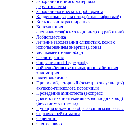
Забор биопсийного материала
дерматопанчем
Забор биологических проб врачом
Кардиотокография плода (с расшифровкой)
Кольпоскопия расширенная
Консультация
специалистов(психолог,юрист,соц.работник)
Лабиопластика
Лечение заболеваний слизистых, кожи с
использованием энергии (1 зона)
медикаментозный аборт
Озонотерапия
Операция по Штурмдорфу
пайпель-биопсия/аспирационная биопсия
эндометрия
плазмолифтинг
Прием амбулаторный (осмотр, консультация)
акушера-гинеколога первичный
Проведение амниотеста (экспресс-
диагностика подтекания околоплодных вод)
(без стоимости теста)
Пункция объемного образования малого таза
Серкляж шейки матки
Скретчинг
Снятие швов