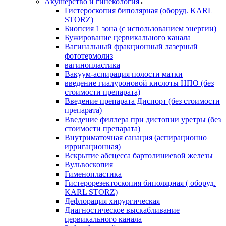
Акушерство и гинекология
Гистероскопия биполярная (оборуд. KARL
STORZ)
Биопсия 1 зона (с использованием энергии)
Бужирование цервикального канала
Вагинальный фракционный лазерный
фототермолиз
вагинопластика
Вакуум-аспирация полости матки
введение гиалуроновой кислоты НПО (без
стоимости препарата)
Введение препарата Диспорт (без стоимости
препарата)
Введение филлера при дистопии уретры (без
стоимости препарата)
Внутриматочная санация (аспирационно
ирригационная)
Вскрытие абсцесса бартолиниевой железы
Вульвоскопия
Гименопластика
Гистерорезектоскопия биполярная ( оборуд.
KARL STORZ)
Дефлорация хирургическая
Диагностическое выскабливание
цервикального канала