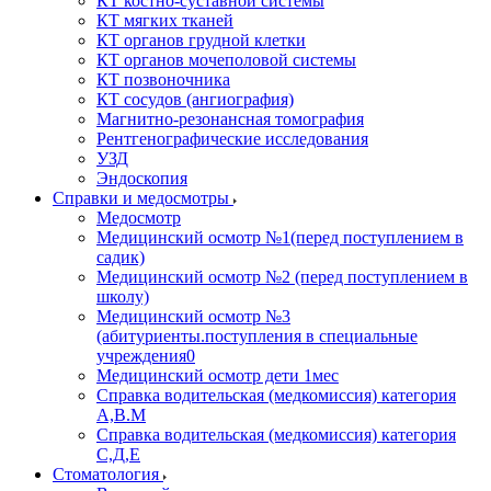
КТ костно-суставной системы
КТ мягких тканей
КТ органов грудной клетки
КТ органов мочеполовой системы
КТ позвоночника
КТ сосудов (ангиография)
Магнитно-резонансная томография
Рентгенографические исследования
УЗД
Эндоскопия
Справки и медосмотры
Медосмотр
Медицинский осмотр №1(перед поступлением в
садик)
Медицинский осмотр №2 (перед поступлением в
школу)
Медицинский осмотр №3
(абитуриенты.поступления в специальные
учреждения0
Медицинский осмотр дети 1мес
Справка водительская (медкомиссия) категория
А,В.М
Справка водительская (медкомиссия) категория
С,Д,Е
Стоматология