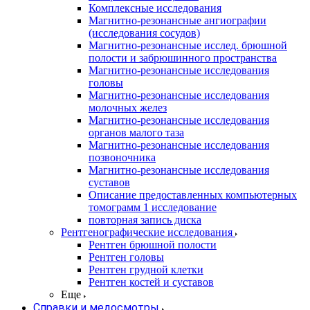
Комплексные исследования
Магнитно-резонансные ангиографии
(исследования сосудов)
Магнитно-резонансные исслед. брюшной
полости и забрюшинного пространства
Магнитно-резонансные исследования
головы
Магнитно-резонансные исследования
молочных желез
Магнитно-резонансные исследования
органов малого таза
Магнитно-резонансные исследования
позвоночника
Магнитно-резонансные исследования
суставов
Описание предоставленных компьютерных
томограмм 1 исследование
повторная запись диска
Рентгенографические исследования
Рентген брюшной полости
Рентген головы
Рентген грудной клетки
Рентген костей и суставов
Еще
Справки и медосмотры