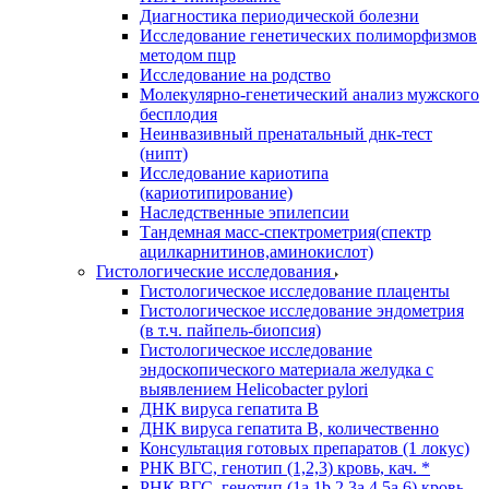
Диагностика периодической болезни
Исследование генетических полиморфизмов
методом пцр
Исследование на родство
Молекулярно-генетический анализ мужского
бесплодия
Неинвазивный пренатальный днк-тест
(нипт)
Исследование кариотипа
(кариотипирование)
Наследственные эпилепсии
Тандемная масс-спектрометрия(спектр
ацилкарнитинов,аминокислот)
Гистологические исследования
Гистологическое исследование плаценты
Гистологическое исследование эндометрия
(в т.ч. пайпель-биопсия)
Гистологическое исследование
эндоскопического материала желудка с
выявлением Helicobacter pylori
ДНК вируса гепатита B
ДНК вируса гепатита B, количественно
Консультация готовых препаратов (1 локус)
РНК ВГC, генотип (1,2,3) кровь, кач. *
РНК ВГC, генотип (1a,1b,2,3a,4,5a,6) кровь,