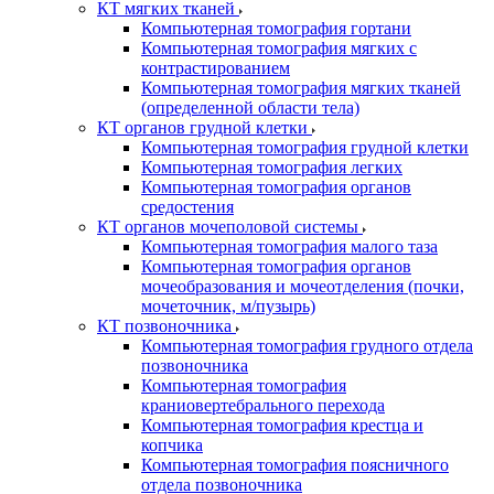
КТ мягких тканей
Компьютерная томография гортани
Компьютерная томография мягких с
контрастированием
Компьютерная томография мягких тканей
(определенной области тела)
КТ органов грудной клетки
Компьютерная томография грудной клетки
Компьютерная томография легких
Компьютерная томография органов
средостения
КТ органов мочеполовой системы
Компьютерная томография малого таза
Компьютерная томография органов
мочеобразования и мочеотделения (почки,
мочеточник, м/пузырь)
КТ позвоночника
Компьютерная томография грудного отдела
позвоночника
Компьютерная томография
краниовертебрального перехода
Компьютерная томография крестца и
копчика
Компьютерная томография поясничного
отдела позвоночника