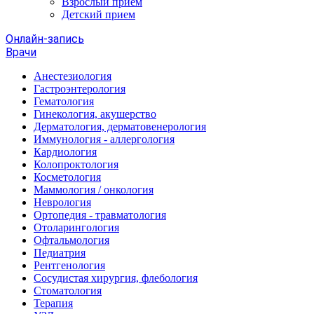
Взрослый прием
Детский прием
Онлайн-запись
Врачи
Анестезиология
Гастроэнтерология
Гематология
Гинекология, акушерство
Дерматология, дерматовенерология
Иммунология - аллергология
Кардиология
Колопроктология
Косметология
Маммология / онкология
Неврология
Ортопедия - травматология
Отоларингология
Офтальмология
Педиатрия
Рентгенология
Сосудистая хирургия, флебология
Стоматология
Терапия