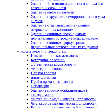
Удаление 1-го полипа анального канала 2-я
категория сложности
Удаление каловых камней
Удаление наружного геморроидального узла
(1 узел)
Удаление отдельных перианальных
остроконечных кондилом
Удаление сливных полукружных
перианальных остроконечных кондилом
Удаление сливных циркулярных
перианальных остроконечных кондилом
Косметология / трихология
Иньекционная косметология
Контурная пластика:
Эстетическая косметология
мезотерапия головы
Плазма головы
плазмолифтинг
Приём врача косметолога
Сепарация
Удаление миллиумов(жировиков)
фотодермолиз
Чистка лица медицинская 1 сложности
Чистка лица механическая 1 сложности
Чистка лица механическая 2 сложности