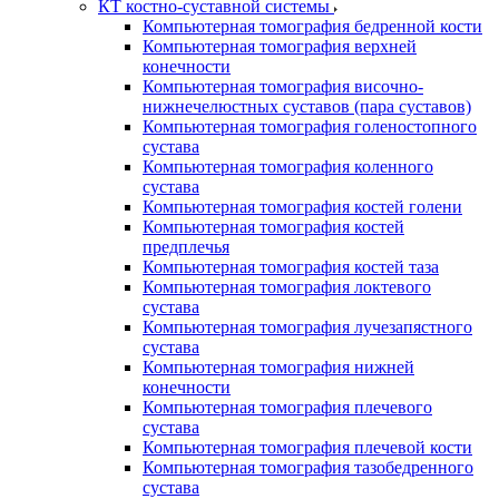
КТ костно-суставной системы
Компьютерная томография бедренной кости
Компьютерная томография верхней
конечности
Компьютерная томография височно-
нижнечелюстных суставов (пара суставов)
Компьютерная томография голеностопного
сустава
Компьютерная томография коленного
сустава
Компьютерная томография костей голени
Компьютерная томография костей
предплечья
Компьютерная томография костей таза
Компьютерная томография локтевого
сустава
Компьютерная томография лучезапястного
сустава
Компьютерная томография нижней
конечности
Компьютерная томография плечевого
сустава
Компьютерная томография плечевой кости
Компьютерная томография тазобедренного
сустава