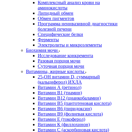
Комплексный анализ крови на
аминокислоты
Липидный обмен
Обмен пигментов
Программа неинвазивной диагностики
болезней печени
Специфические белки
Ферменты
Электролиты и микроэлементы
Биохимия мочи
Исследование конкремента
Разовая порция мочи
Суточная порция мочи
Витамины, жирные кислоты
25-OH витамин D, суммарный
(кальциферол) ИХЛА
Витамин А (ретинол)
Витамин В1 (тиамин)
Витамин В12 (цианкобаламин)
Витамин В5 (пантотеновая кислота)
Витамин В6 (пиридоксин)
Витамин В9 (фолиевая кислота)
Витамин Е (токоферол)
Витамин К (филлохинон)
Витамин С (аскорбиновая кислота)