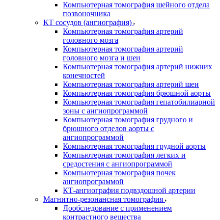
Компьютерная томография шейного отдела
позвоночника
КТ сосудов (ангиография)
Компьютерная томография артерий
головного мозга
Компьютерная томография артерий
головного мозга и шеи
Компьютерная томография артерий нижних
конечностей
Компьютерная томография артерий шеи
Компьютерная томография брюшной аорты
Компьютерная томография гепатобилиарной
зоны с ангиопрограммой
Компьютерная томография грудного и
брюшного отделов аорты с
ангиопрограммой
Компьютерная томография грудной аорты
Компьютерная томография легких и
средостения с ангиопрограммой
Компьютерная томография почек
ангиопрограммой
КТ-ангиография подвздошной артерии
Магнитно-резонансная томография
Дообследование с применением
контрастного вещества