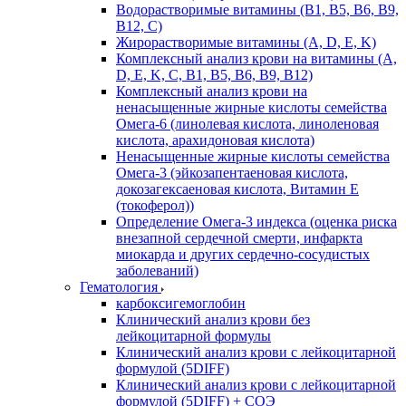
Водорастворимые витамины (B1, B5, B6, В9,
В12, С)
Жирорастворимые витамины (A, D, E, K)
Комплексный анализ крови на витамины (A,
D, E, K, C, B1, B5, B6, В9, B12)
Комплексный анализ крови на
ненасыщенные жирные кислоты семейства
Омега-6 (линолевая кислота, линоленовая
кислота, арахидоновая кислота)
Ненасыщенные жирные кислоты семейства
Омега-3 (эйкозапентаеновая кислота,
докозагексаеновая кислота, Витамин E
(токоферол))
Определение Омега-3 индекса (оценка риска
внезапной сердечной смерти, инфаркта
миокарда и других сердечно-сосудистых
заболеваний)
Гематология
карбоксигемоглобин
Клинический анализ крови без
лейкоцитарной формулы
Клинический анализ крови с лейкоцитарной
формулой (5DIFF)
Клинический анализ крови с лейкоцитарной
формулой (5DIFF) + СОЭ