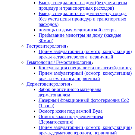
Выезд специалиста на дом (без учета цены
процедур и транспортных расходов)
Выезд специалиста на дом за черту города
(без учета цены процедур и транспортных
расходов)
помощь на дому медицинской сестры
Пребывание медсетры на дому (каждые
30мин)
Гастроэнтерология
Прием амбулаторный (осмотр, консультация)
врача-гастроэнтеролога, первичный
Гематология / Гемостазиология
Консультация специалиста по антиэйджингу
Прием амбулаторный (осмотр, консультация)
врача-гематолога, первичный
Дерматовенерология
Забор биопсийного материала
дерматопанчем
Лазерный фракционный фототермолиз Со2
(1 зона)
Осмотр кожи под лампой Вуда
Осмотр кожи под увеличением
(Дерматоскопия)
Прием амбулаторный (осмотр, консультация)
врача-дерматовенеролога, первичный