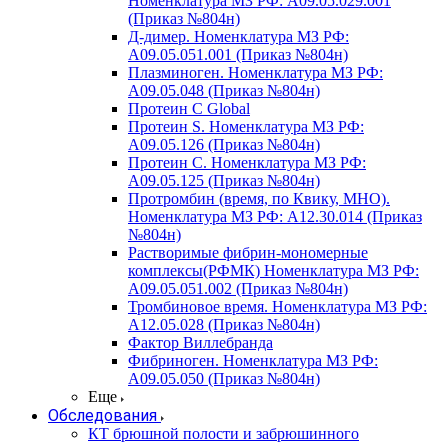
Номенклатура МЗ РФ: A09.05.029.001
(Приказ №804н)
Д-димер. Номенклатура МЗ РФ:
A09.05.051.001 (Приказ №804н)
Плазминоген. Номенклатура МЗ РФ:
A09.05.048 (Приказ №804н)
Протеин C Global
Протеин S. Номенклатура МЗ РФ:
A09.05.126 (Приказ №804н)
Протеин С. Номенклатура МЗ РФ:
A09.05.125 (Приказ №804н)
Протромбин (время, по Квику, МНО).
Номенклатура МЗ РФ: A12.30.014 (Приказ
№804н)
Растворимые фибрин-мономерные
комплексы(РФМК) Номенклатура МЗ РФ:
A09.05.051.002 (Приказ №804н)
Тромбиновое время. Номенклатура МЗ РФ:
A12.05.028 (Приказ №804н)
Фактор Виллебранда
Фибриноген. Номенклатура МЗ РФ:
A09.05.050 (Приказ №804н)
Еще
Обследования
КТ брюшной полости и забрюшинного