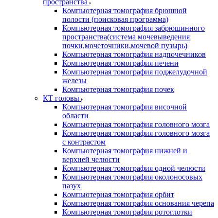
пространства
Компьютерная томография брюшной
полости (поисковая программа)
Компьютерная томография забрюшинного
пространства(система мочевыведения
почки,мочеточники,мочевой пузырь)
Компьютерная томография надпочечников
Компьютерная томография печени
Компьютерная томография поджелудочной
железы
Компьютерная томография почек
КТ головы
Компьютерная томография височной
области
Компьютерная томография головного мозга
Компьютерная томография головного мозга
с контрастом
Компьютерная томография нижней и
верхней челюсти
Компьютерная томография одной челюсти
Компьютерная томография околоносовых
пазух
Компьютерная томография орбит
Компьютерная томография основания черепа
Компьютерная томография ротоглотки