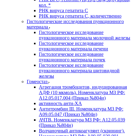
кол. *
РНК вируса гепатита C
РНК вируса гепатита C, количественно
Гистологические исследования пункционного
материала
Гистологическое исследование
пункционного материала молочной железы
Гистологическое исследование
пункционного материала печени
Гистологическое исследование
пункционного материала почек
Гистологическое исследование
пункционного материала щитовидной
железы
Гомеостаз
Агрегация тромбоцитов, индуцированная
АДФ (10 мкмоль). Номенклатура МЗ РФ:
A12.05.017.004 (Приказ №804н)
активность анти-ХА
Антитромбин III. Номенклатура МЗ РФ:
A09.05.047 (Приказ №804н)
АЧТВ. Номенклатура МЗ РФ: A12.05.039
(Приказ №804н)
Волчаночный антикоагулянт (скрининг).