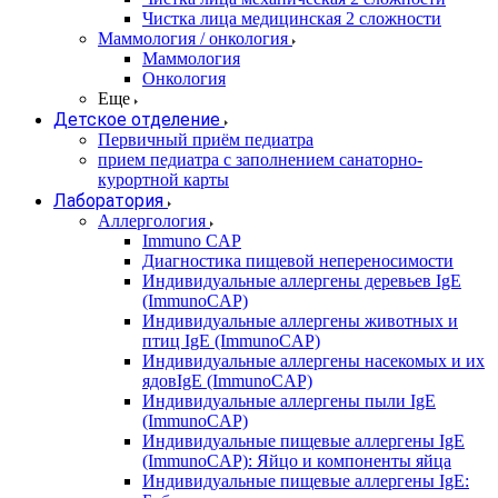
Чистка лица медицинская 2 сложности
Маммология / онкология
Маммология
Онкология
Еще
Детское отделение
Первичный приём педиатра
прием педиатра с заполнением санаторно-
курортной карты
Лаборатория
Аллергология
Immuno CAP
Диагностика пищевой непереносимости
Индивидуальные аллергены деревьев IgE
(ImmunoCAP)
Индивидуальные аллергены животных и
птиц IgE (ImmunoCAP)
Индивидуальные аллергены насекомых и их
ядовIgE (ImmunoCAP)
Индивидуальные аллергены пыли IgE
(ImmunoCAP)
Индивидуальные пищевые аллергены IgE
(ImmunoCAP): Яйцо и компоненты яйца
Индивидуальные пищевые аллергены IgE: