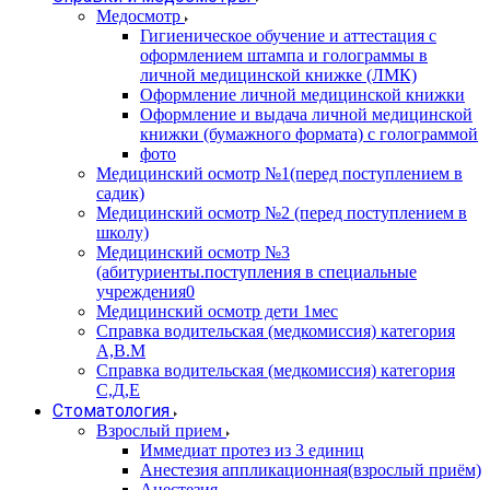
Медосмотр
Гигиеническое обучение и аттестация с
оформлением штампа и голограммы в
личной медицинской книжке (ЛМК)
Оформление личной медицинской книжки
Оформление и выдача личной медицинской
книжки (бумажного формата) с голограммой
фото
Медицинский осмотр №1(перед поступлением в
садик)
Медицинский осмотр №2 (перед поступлением в
школу)
Медицинский осмотр №3
(абитуриенты.поступления в специальные
учреждения0
Медицинский осмотр дети 1мес
Справка водительская (медкомиссия) категория
А,В.М
Справка водительская (медкомиссия) категория
С,Д,Е
Стоматология
Взрослый прием
Иммедиат протез из 3 единиц
Анестезия аппликационная(взрослый приём)
Анестезия