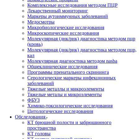
Комплексные исследования методом ПЦР
Лекарственный мониторинг
Маркеры аутоиммунных заболеваний
Медосмотры
Микробиологические исследования
Микроскопические исследования
Молекулярная (днк/рнк) диагностика методом пцр
(кровь)
Молекулярная (днк/рнк) диагностика методом пцр,
кал
Молекулярная диагностика методом nasba
Общеклинические исследования
Программы пренатального скрининга
Серологические маркеры инфекционных
заболеваний
Тяжелые металлы и микроэлементы
Тяжелые металы и микроэлементы
ФБУЗ
Химико-токсилогические исследования
Цитологические исследования
Обследования
КТ брюшной полости и забрюшинного
пространства
КТ головы