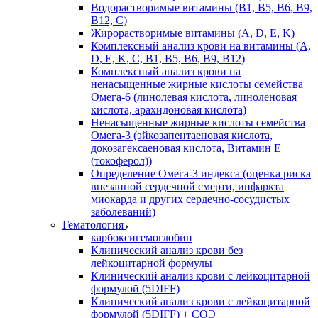
Водорастворимые витамины (B1, B5, B6, В9,
В12, С)
Жирорастворимые витамины (A, D, E, K)
Комплексный анализ крови на витамины (A,
D, E, K, C, B1, B5, B6, В9, B12)
Комплексный анализ крови на
ненасыщенные жирные кислоты семейства
Омега-6 (линолевая кислота, линоленовая
кислота, арахидоновая кислота)
Ненасыщенные жирные кислоты семейства
Омега-3 (эйкозапентаеновая кислота,
докозагексаеновая кислота, Витамин E
(токоферол))
Определение Омега-3 индекса (оценка риска
внезапной сердечной смерти, инфаркта
миокарда и других сердечно-сосудистых
заболеваний)
Гематология
карбоксигемоглобин
Клинический анализ крови без
лейкоцитарной формулы
Клинический анализ крови с лейкоцитарной
формулой (5DIFF)
Клинический анализ крови с лейкоцитарной
формулой (5DIFF) + СОЭ