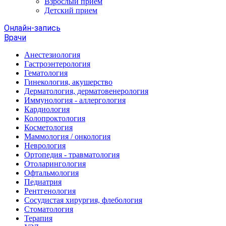
Взрослый прием
Детский прием
Онлайн-запись
Врачи
Анестезиология
Гастроэнтерология
Гематология
Гинекология, акушерство
Дерматология, дерматовенерология
Иммунология - аллергология
Кардиология
Колопроктология
Косметология
Маммология / онкология
Неврология
Ортопедия - травматология
Отоларингология
Офтальмология
Педиатрия
Рентгенология
Сосудистая хирургия, флебология
Стоматология
Терапия