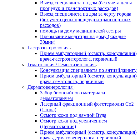
Выезд специалиста на дом (без учета цены
процедур и транспортных расходов)
Выезд специалиста на дом за черту города
(без учета цены процедур и транспортных
расходов)
помощь на дому медицинской сестры
Пребывание медсетры на дому (каждые
30мин)
Гастроэнтерология
Прием амбулаторный (осмотр, консультация)
врача-гастроэнтеролога, первичный
Гематология / Гемостазиология
Консультация специалиста по антиэйджингу
Прием амбулаторный (осмотр, консультация)
врача-гематолога, первичный
Дерматовенерология
Забор биопсийного материала
дерматопанчем
Лазерный фракционный фототермолиз Со2
(1 зона)
Осмотр кожи под лампой Вуда
Осмотр кожи под увеличением
(Дерматоскопия)
Прием амбулаторный (осмотр, консультация)
врача-дерматовенеролога, первичный