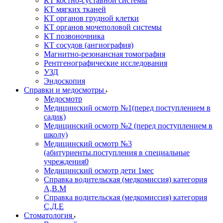
КТ костно-суставной системы
КТ мягких тканей
КТ органов грудной клетки
КТ органов мочеполовой системы
КТ позвоночника
КТ сосудов (ангиография)
Магнитно-резонансная томография
Рентгенографические исследования
УЗД
Эндоскопия
Справки и медосмотры
Медосмотр
Медицинский осмотр №1(перед поступлением в
садик)
Медицинский осмотр №2 (перед поступлением в
школу)
Медицинский осмотр №3
(абитуриенты.поступления в специальные
учреждения0
Медицинский осмотр дети 1мес
Справка водительская (медкомиссия) категория
А,В.М
Справка водительская (медкомиссия) категория
С,Д,Е
Стоматология