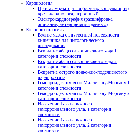
Кардиология
Прием амбулаторный (осмотр, консультация)
врача-кардиолога, первичный
Электрокардиография (расшифровка,
описание, интерпретация данных)
Колопроктология
Взятие мазка с внутренней поверхности
кишечника для цитологического
исследования
Вскрытие абсцесса копчикового хода 1
категории сложности
Вскрытие абсцесса копчикового хода 2
категории сложности
Вскрытие острого подкожно-подслизистого
парапроктита
Геморроидэктомия по Миллигану-Моргану 1
категории сложности
Геморроидэктомия по Миллигану-Моргану 2
категории сложности
Иссечение 1-го наружного
геморроидального узла, 1 категории
сложности
Иссечение 1-го наружного
геморроидального узла, 2 категории
сложности