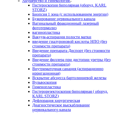
Акушерство и гинекология
Гистероскопия биполярная (оборуд. KARL
STORZ)
Биопсия 1 зона (с использованием энергии)
Бужирование цервикального канала
Вагинальный фракционный лазерный
фототермолиз
вагинопластика
Вакуум-аспирация полости матки
введение гиалуроновой кислоты НПО (без
стоимости препарата)
Введение препарата Диспорт (без стоимости
препарата)
Введение филлера при дистопии уретры (без
стоимости препарата)
Внутриматочная санация (аспирационно
ирригационная)
Вскрытие абсцесса бартолиниевой железы
Вульвоскопия
Гименопластика
Гистерорезектоскопия биполярная ( оборуд.
KARL STORZ)
Дефлорация хирургическая
Диагностическое выскабливание
цервикального канала