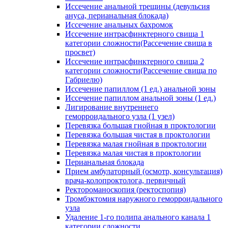
Иссечение анальной трещины (девульсия
ануса, перианальная блокада)
Иссечение анальных бахромок
Иссечение интрасфинктерного свища 1
категории сложности(Рассечение свища в
просвет)
Иссечение интрасфинктерного свища 2
категории сложности(Рассечение свища по
Габриелю)
Иссечение папиллом (1 ед.) анальной зоны
Иссечение папиллом анальной зоны (1 ед.)
Лигирование внутреннего
геморроидального узла (1 узел)
Перевязка большая гнойная в проктологии
Перевязка большая чистая в проктологии
Перевязка малая гнойная в проктологии
Перевязка малая чистая в проктологии
Перианальная блокада
Прием амбулаторный (осмотр, консультация)
врача-колопроктолога, первичный
Ректороманоскопия (ректоспопия)
Тромбэктомия наружного геморроидального
узла
Удаление 1-го полипа анального канала 1
категории сложности