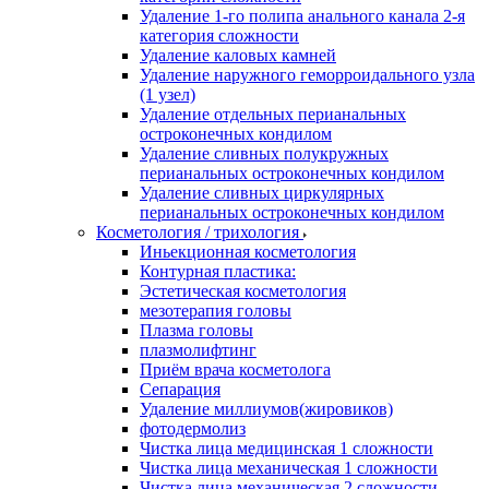
Удаление 1-го полипа анального канала 2-я
категория сложности
Удаление каловых камней
Удаление наружного геморроидального узла
(1 узел)
Удаление отдельных перианальных
остроконечных кондилом
Удаление сливных полукружных
перианальных остроконечных кондилом
Удаление сливных циркулярных
перианальных остроконечных кондилом
Косметология / трихология
Иньекционная косметология
Контурная пластика:
Эстетическая косметология
мезотерапия головы
Плазма головы
плазмолифтинг
Приём врача косметолога
Сепарация
Удаление миллиумов(жировиков)
фотодермолиз
Чистка лица медицинская 1 сложности
Чистка лица механическая 1 сложности
Чистка лица механическая 2 сложности