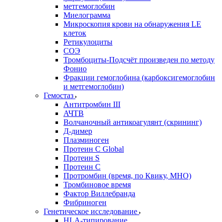
метгемоглобин
Миелограмма
Микроскопия крови на обнаружения LE
клеток
Ретикулоциты
СОЭ
Тромбоциты-Подсчёт произведен по методу
Фонио
Фракции гемоглобина (карбоксигемоглобин
и метгемоглобин)
Гемостаз
Антитромбин III
АЧТВ
Волчаночный антикоагулянт (скрининг)
Д-димер
Плазминоген
Протеин C Global
Протеин S
Протеин С
Протромбин (время, по Квику, МНО)
Тромбиновое время
Фактор Виллебранда
Фибриноген
Генетическое исследование
HLA-типирование