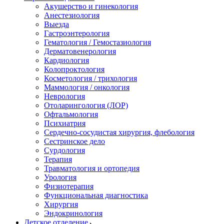
Акушерство и гинекология
Анестезиология
Выезда
Гастроэнтерология
Гематология / Гемостазиология
Дерматовенерология
Кардиология
Колопроктология
Косметология / трихология
Маммология / онкология
Неврология
Отоларингология (ЛОР)
Офтальмология
Психиатрия
Сердечно-сосудистая хирургия, флебология
Сестринское дело
Сурдология
Терапия
Травматология и ортопедия
Урология
Физиотерапия
Функциональная диагностика
Хирургия
Эндокринология
Детское отделение