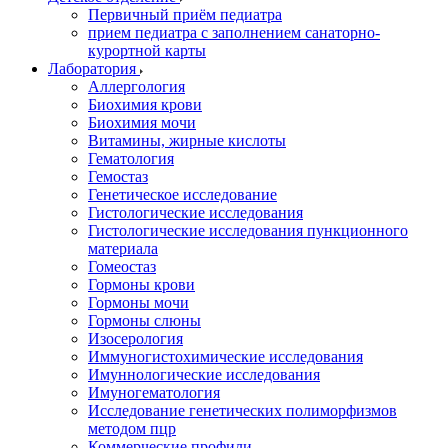
Первичный приём педиатра
прием педиатра с заполнением санаторно-
курортной карты
Лаборатория
Аллергология
Биохимия крови
Биохимия мочи
Витамины, жирные кислоты
Гематология
Гемостаз
Генетическое исследование
Гистологические исследования
Гистологические исследования пункционного
материала
Гомеостаз
Гормоны крови
Гормоны мочи
Гормоны слюны
Изосерология
Иммуногистохимические исследования
Имуннологические исследования
Имуногематология
Исследование генетических полиморфизмов
методом пцр
Коммерческие профили