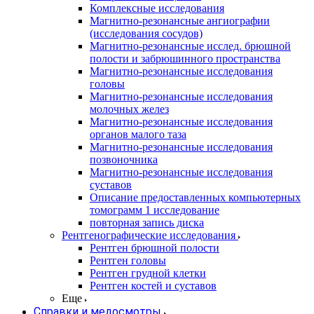
Комплексные исследования
Магнитно-резонансные ангиографии
(исследования сосудов)
Магнитно-резонансные исслед. брюшной
полости и забрюшинного пространства
Магнитно-резонансные исследования
головы
Магнитно-резонансные исследования
молочных желез
Магнитно-резонансные исследования
органов малого таза
Магнитно-резонансные исследования
позвоночника
Магнитно-резонансные исследования
суставов
Описание предоставленных компьютерных
томограмм 1 исследование
повторная запись диска
Рентгенографические исследования
Рентген брюшной полости
Рентген головы
Рентген грудной клетки
Рентген костей и суставов
Еще
Справки и медосмотры