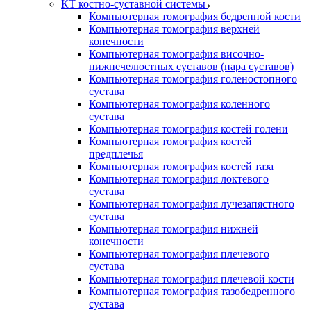
КТ костно-суставной системы
Компьютерная томография бедренной кости
Компьютерная томография верхней
конечности
Компьютерная томография височно-
нижнечелюстных суставов (пара суставов)
Компьютерная томография голеностопного
сустава
Компьютерная томография коленного
сустава
Компьютерная томография костей голени
Компьютерная томография костей
предплечья
Компьютерная томография костей таза
Компьютерная томография локтевого
сустава
Компьютерная томография лучезапястного
сустава
Компьютерная томография нижней
конечности
Компьютерная томография плечевого
сустава
Компьютерная томография плечевой кости
Компьютерная томография тазобедренного
сустава