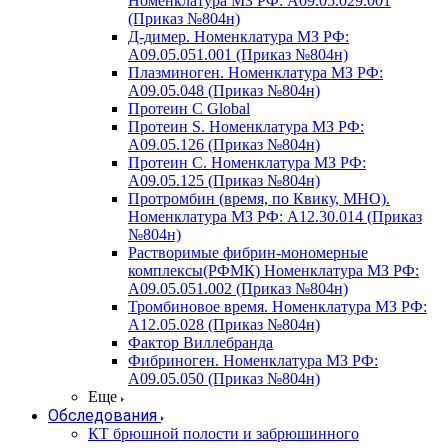
Номенклатура МЗ РФ: A09.05.029.001
(Приказ №804н)
Д-димер. Номенклатура МЗ РФ:
A09.05.051.001 (Приказ №804н)
Плазминоген. Номенклатура МЗ РФ:
A09.05.048 (Приказ №804н)
Протеин C Global
Протеин S. Номенклатура МЗ РФ:
A09.05.126 (Приказ №804н)
Протеин С. Номенклатура МЗ РФ:
A09.05.125 (Приказ №804н)
Протромбин (время, по Квику, МНО).
Номенклатура МЗ РФ: A12.30.014 (Приказ
№804н)
Растворимые фибрин-мономерные
комплексы(РФМК) Номенклатура МЗ РФ:
A09.05.051.002 (Приказ №804н)
Тромбиновое время. Номенклатура МЗ РФ:
A12.05.028 (Приказ №804н)
Фактор Виллебранда
Фибриноген. Номенклатура МЗ РФ:
A09.05.050 (Приказ №804н)
Еще
Обследования
КТ брюшной полости и забрюшинного