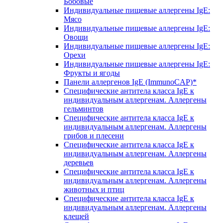
Бобовые
Индивидуальные пищевые аллергены IgE:
Мясо
Индивидуальные пищевые аллергены IgE:
Овощи
Индивидуальные пищевые аллергены IgE:
Орехи
Индивидуальные пищевые аллергены IgE:
Фрукты и ягоды
Панели аллергенов IgE (ImmunoCAP)*
Специфические антитела класса IgE к
индивидуальным аллергенам. Аллергены
гельминтов
Специфические антитела класса IgE к
индивидуальным аллергенам. Аллергены
грибов и плесени
Специфические антитела класса IgE к
индивидуальным аллергенам. Аллергены
деревьев
Специфические антитела класса IgE к
индивидуальным аллергенам. Аллергены
животных и птиц
Специфические антитела класса IgE к
индивидуальным аллергенам. Аллергены
клещей