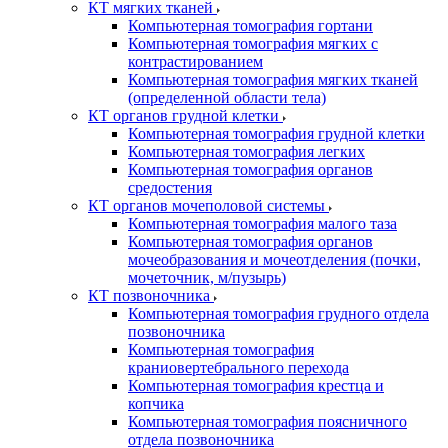
КТ мягких тканей
Компьютерная томография гортани
Компьютерная томография мягких с
контрастированием
Компьютерная томография мягких тканей
(определенной области тела)
КТ органов грудной клетки
Компьютерная томография грудной клетки
Компьютерная томография легких
Компьютерная томография органов
средостения
КТ органов мочеполовой системы
Компьютерная томография малого таза
Компьютерная томография органов
мочеобразования и мочеотделения (почки,
мочеточник, м/пузырь)
КТ позвоночника
Компьютерная томография грудного отдела
позвоночника
Компьютерная томография
краниовертебрального перехода
Компьютерная томография крестца и
копчика
Компьютерная томография поясничного
отдела позвоночника