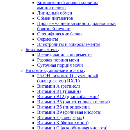
Комплексный анализ крови на
аминокислоты
Липидный обмен
Обмен пигментов
Программа неинвазивной диагностики
болезней печени
Специфические белки
Ферменты
Электролиты и микроэлементы
Биохимия мочи
Исследование конкремента
Разовая порция мочи
Суточная порция мочи
Витамины, жирные кислоты
25-OH витамин D, суммарный
(кальциферол) ИХЛА
Витамин А (ретинол)
Витамин В1 (тиамин)
Витамин В12 (цианкобаламин)
Витамин В5 (пантотеновая кислота)
Витамин В6 (пиридоксин)
Витамин В9 (фолиевая кислота)
Витамин Е (токоферол)
Витамин К (филлохинон)
Витамин С (аскорбиновая кислота)