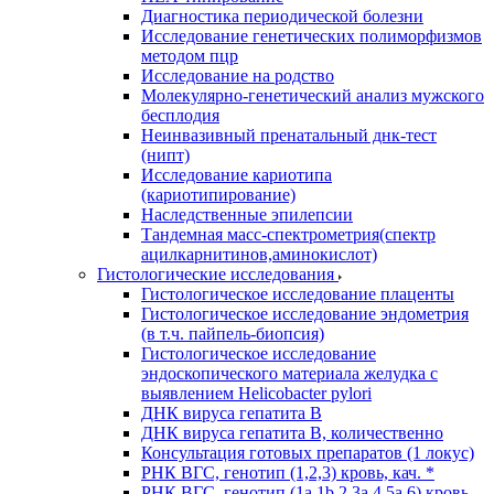
Диагностика периодической болезни
Исследование генетических полиморфизмов
методом пцр
Исследование на родство
Молекулярно-генетический анализ мужского
бесплодия
Неинвазивный пренатальный днк-тест
(нипт)
Исследование кариотипа
(кариотипирование)
Наследственные эпилепсии
Тандемная масс-спектрометрия(спектр
ацилкарнитинов,аминокислот)
Гистологические исследования
Гистологическое исследование плаценты
Гистологическое исследование эндометрия
(в т.ч. пайпель-биопсия)
Гистологическое исследование
эндоскопического материала желудка с
выявлением Helicobacter pylori
ДНК вируса гепатита B
ДНК вируса гепатита B, количественно
Консультация готовых препаратов (1 локус)
РНК ВГC, генотип (1,2,3) кровь, кач. *
РНК ВГC, генотип (1a,1b,2,3a,4,5a,6) кровь,