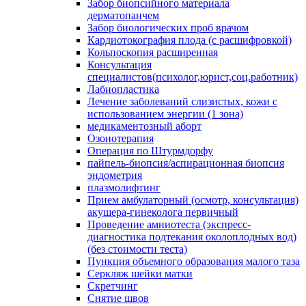
Забор биопсийного материала
дерматопанчем
Забор биологических проб врачом
Кардиотокография плода (с расшифровкой)
Кольпоскопия расширенная
Консультация
специалистов(психолог,юрист,соц.работник)
Лабиопластика
Лечение заболеваний слизистых, кожи с
использованием энергии (1 зона)
медикаментозный аборт
Озонотерапия
Операция по Штурмдорфу
пайпель-биопсия/аспирационная биопсия
эндометрия
плазмолифтинг
Прием амбулаторный (осмотр, консультация)
акушера-гинеколога первичный
Проведение амниотеста (экспресс-
диагностика подтекания околоплодных вод)
(без стоимости теста)
Пункция объемного образования малого таза
Серкляж шейки матки
Скретчинг
Снятие швов