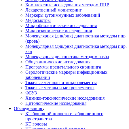
Комплексные исследования методом ПЦР
Лекарственный мониторинг
Маркеры аутоиммунных заболеваний
Медосмотры
Микробиологические исследования
Микроскопические исследования
Молекулярная (днк/рнк) диагностика методом пцр
(кровь)
Молекулярная (днк/рнк) диагностика методом пцр,
кал
Молекулярная диагностика методом nasba
Общеклинические исследования
Программы пренатального скрининга
Серологические маркеры инфекционных
заболеваний
Тяжелые металлы и микроэлементы
Тяжелые металы и микроэлементы
ФБУЗ
Химико-токсилогические исследования
Цитологические исследования
Обследования
КТ брюшной полости и забрюшинного
пространства
КТ головы