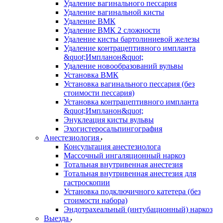
Удаление вагинального пессария
Удаление вагинальной кисты
Удаление ВМК
Удаление ВМК 2 сложности
Удаление кисты бартолиниевой железы
Удаление контрацептивного импланта
&quot;Импланон&quot;
Удаление новообразований вульвы
Установка ВМК
Установка вагинального пессария (без
стоимости пессария)
Установка контрацептивного импланта
&quot;Импланон&quot;
Энуклеация кисты вульвы
Эхогистеросальпингография
Анестезиология
Консультация анестезиолога
Массочный ингаляционный наркоз
Тотальная внутривенная анестезия
Тотальная внутривенная анестезия для
гастроскопии
Установка подключичного катетера (без
стоимости набора)
Эндотрахеальный (интубационный) наркоз
Выезда