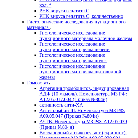
кол. *
РНК вируса гепатита C
РНК вируса гепатита C, количественно
Гистологические исследования пункционного
материала
Гистологическое исследование
пункционного материала молочной железы
Гистологическое исследование
пункционного материала печени
Гистологическое исследование
пункционного материала почек
Гистологическое исследование
пункционного материала щитовидной
железы
Гомеостаз
Агрегация тромбоцитов, индуцированная
АДФ (10 мкмоль). Номенклатура МЗ РФ:
A12.05.017.004 (Приказ №804н)
активность анти-ХА
Антитромбин III. Номенклатура МЗ РФ:
A09.05.047 (Приказ №804н)
АЧТВ. Номенклатура МЗ РФ: A12.05.039
(Приказ №804н)
Волчаночный антикоагулянт (скрининг).