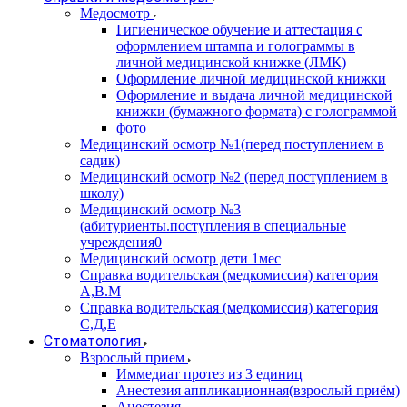
Медосмотр
Гигиеническое обучение и аттестация с
оформлением штампа и голограммы в
личной медицинской книжке (ЛМК)
Оформление личной медицинской книжки
Оформление и выдача личной медицинской
книжки (бумажного формата) с голограммой
фото
Медицинский осмотр №1(перед поступлением в
садик)
Медицинский осмотр №2 (перед поступлением в
школу)
Медицинский осмотр №3
(абитуриенты.поступления в специальные
учреждения0
Медицинский осмотр дети 1мес
Справка водительская (медкомиссия) категория
А,В.М
Справка водительская (медкомиссия) категория
С,Д,Е
Стоматология
Взрослый прием
Иммедиат протез из 3 единиц
Анестезия аппликационная(взрослый приём)
Анестезия