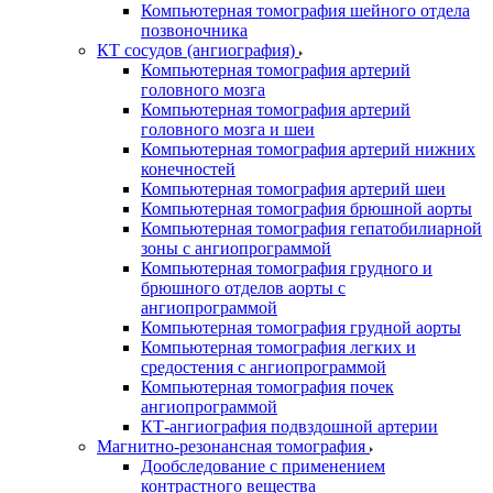
Компьютерная томография шейного отдела
позвоночника
КТ сосудов (ангиография)
Компьютерная томография артерий
головного мозга
Компьютерная томография артерий
головного мозга и шеи
Компьютерная томография артерий нижних
конечностей
Компьютерная томография артерий шеи
Компьютерная томография брюшной аорты
Компьютерная томография гепатобилиарной
зоны с ангиопрограммой
Компьютерная томография грудного и
брюшного отделов аорты с
ангиопрограммой
Компьютерная томография грудной аорты
Компьютерная томография легких и
средостения с ангиопрограммой
Компьютерная томография почек
ангиопрограммой
КТ-ангиография подвздошной артерии
Магнитно-резонансная томография
Дообследование с применением
контрастного вещества