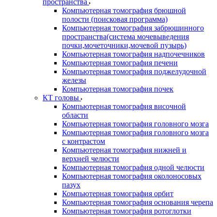
пространства
Компьютерная томография брюшной
полости (поисковая программа)
Компьютерная томография забрюшинного
пространства(система мочевыведения
почки,мочеточники,мочевой пузырь)
Компьютерная томография надпочечников
Компьютерная томография печени
Компьютерная томография поджелудочной
железы
Компьютерная томография почек
КТ головы
Компьютерная томография височной
области
Компьютерная томография головного мозга
Компьютерная томография головного мозга
с контрастом
Компьютерная томография нижней и
верхней челюсти
Компьютерная томография одной челюсти
Компьютерная томография околоносовых
пазух
Компьютерная томография орбит
Компьютерная томография основания черепа
Компьютерная томография ротоглотки