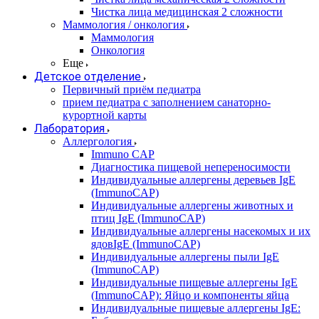
Чистка лица медицинская 2 сложности
Маммология / онкология
Маммология
Онкология
Еще
Детское отделение
Первичный приём педиатра
прием педиатра с заполнением санаторно-
курортной карты
Лаборатория
Аллергология
Immuno CAP
Диагностика пищевой непереносимости
Индивидуальные аллергены деревьев IgE
(ImmunoCAP)
Индивидуальные аллергены животных и
птиц IgE (ImmunoCAP)
Индивидуальные аллергены насекомых и их
ядовIgE (ImmunoCAP)
Индивидуальные аллергены пыли IgE
(ImmunoCAP)
Индивидуальные пищевые аллергены IgE
(ImmunoCAP): Яйцо и компоненты яйца
Индивидуальные пищевые аллергены IgE: