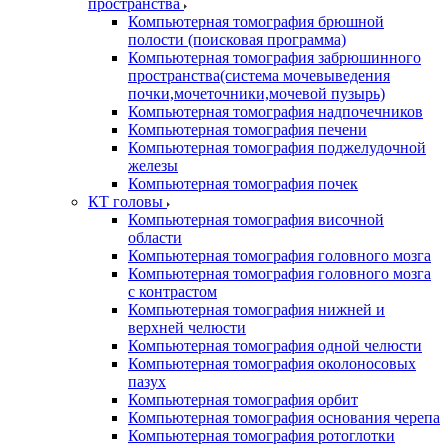
пространства
Компьютерная томография брюшной
полости (поисковая программа)
Компьютерная томография забрюшинного
пространства(система мочевыведения
почки,мочеточники,мочевой пузырь)
Компьютерная томография надпочечников
Компьютерная томография печени
Компьютерная томография поджелудочной
железы
Компьютерная томография почек
КТ головы
Компьютерная томография височной
области
Компьютерная томография головного мозга
Компьютерная томография головного мозга
с контрастом
Компьютерная томография нижней и
верхней челюсти
Компьютерная томография одной челюсти
Компьютерная томография околоносовых
пазух
Компьютерная томография орбит
Компьютерная томография основания черепа
Компьютерная томография ротоглотки