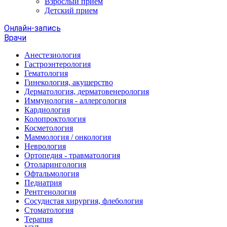
Взрослый прием
Детский прием
Онлайн-запись
Врачи
Анестезиология
Гастроэнтерология
Гематология
Гинекология, акушерство
Дерматология, дерматовенерология
Иммунология - аллергология
Кардиология
Колопроктология
Косметология
Маммология / онкология
Неврология
Ортопедия - травматология
Отоларингология
Офтальмология
Педиатрия
Рентгенология
Сосудистая хирургия, флебология
Стоматология
Терапия