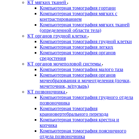
КТ мягких тканей
Компьютерная томография гортани
Компьютерная томография мягких с
контрастированием
Компьютерная томография мягких тканей
(определенной области тела)
КТ органов грудной клетки
Компьютерная томография грудной клетки
Компьютерная томография легких
Компьютерная томография органов
средостения
КТ органов мочеполовой системы
Компьютерная томография малого таза
Компьютерная томография органов
мочеобразования и мочеотделения (почки,
мочеточник, м/пузырь)
КТ позвоночника
Компьютерная томография грудного отдела
позвоночника
Компьютерная томография
краниовертебрального перехода
Компьютерная томография крестца и
копчика
Компьютерная томография поясничного
отдела позвоночника