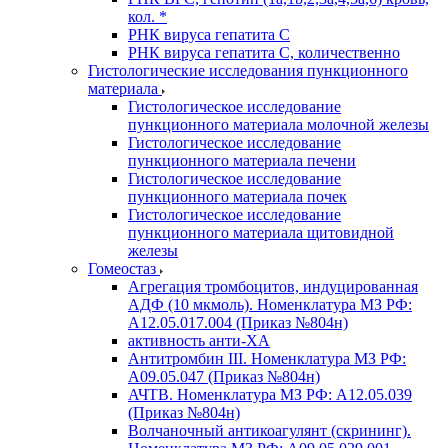
кол. *
РНК вируса гепатита C
РНК вируса гепатита C, количественно
Гистологические исследования пункционного
материала
Гистологическое исследование
пункционного материала молочной железы
Гистологическое исследование
пункционного материала печени
Гистологическое исследование
пункционного материала почек
Гистологическое исследование
пункционного материала щитовидной
железы
Гомеостаз
Агрегация тромбоцитов, индуцированная
АДФ (10 мкмоль). Номенклатура МЗ РФ:
A12.05.017.004 (Приказ №804н)
активность анти-ХА
Антитромбин III. Номенклатура МЗ РФ:
A09.05.047 (Приказ №804н)
АЧТВ. Номенклатура МЗ РФ: A12.05.039
(Приказ №804н)
Волчаночный антикоагулянт (скрининг).