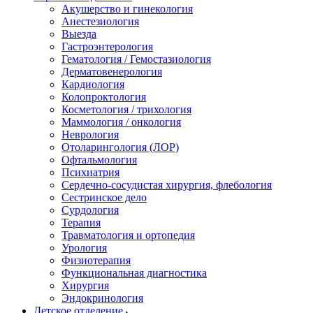
Акушерство и гинекология
Анестезиология
Выезда
Гастроэнтерология
Гематология / Гемостазиология
Дерматовенерология
Кардиология
Колопроктология
Косметология / трихология
Маммология / онкология
Неврология
Отоларингология (ЛОР)
Офтальмология
Психиатрия
Сердечно-сосудистая хирургия, флебология
Сестринское дело
Сурдология
Терапия
Травматология и ортопедия
Урология
Физиотерапия
Функциональная диагностика
Хирургия
Эндокринология
Детское отделение