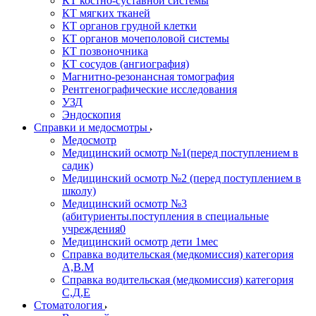
КТ костно-суставной системы
КТ мягких тканей
КТ органов грудной клетки
КТ органов мочеполовой системы
КТ позвоночника
КТ сосудов (ангиография)
Магнитно-резонансная томография
Рентгенографические исследования
УЗД
Эндоскопия
Справки и медосмотры
Медосмотр
Медицинский осмотр №1(перед поступлением в
садик)
Медицинский осмотр №2 (перед поступлением в
школу)
Медицинский осмотр №3
(абитуриенты.поступления в специальные
учреждения0
Медицинский осмотр дети 1мес
Справка водительская (медкомиссия) категория
А,В.М
Справка водительская (медкомиссия) категория
С,Д,Е
Стоматология