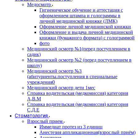
Медосмотр
Гигиеническое обучение и аттестация с
оформлением штампа и голограммы в
личной медицинской книжке (ЛМК)
Оформление личной медицинской книжки
Оформление и выдача личной медицинской
книжки (бумажного формата) с голограммой
фото
Медицинский осмотр №1(перед поступлением в
садик)
Медицинский осмотр №2 (перед поступлением в
школу)
Медицинский осмотр №3
(абитуриенты.поступления в специальные
учреждения0
Медицинский осмотр дети 1мес
Справка водительская (медкомиссия) категория
А,В.М
Справка водительская (медкомиссия) категория
С,Д,Е
Стоматология
Взрослый прием
Иммедиат протез из 3 единиц
Анестезия аппликационная(взрослый приём)
Анестезия