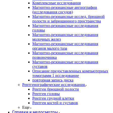
Комплексные исследования
Магнитно-резонансные ангиографии
(исследования сосудов)
Магнитно-резонансные исслед. брюшной
полости и забрюшинного пространства
Магнитно-резонансные исследования
головы
Магнитно-резонансные исследования
молочных желез
Магнитно-резонансные исследования
органов малого таза
Магнитно-резонансные исследования
позвоночника
Магнитно-резонансные исследования
суставов
Описание предоставленных компьютерных
томограмм 1 исследование
повторная запись диска
Рентгенографические исследования
Рентген брюшной полости
Рентген головы
Рентген грудной клетки
Рентген костей и суставов
Еще
Справки и медосмотры