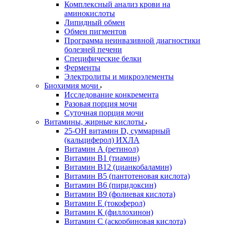
Комплексный анализ крови на
аминокислоты
Липидный обмен
Обмен пигментов
Программа неинвазивной диагностики
болезней печени
Специфические белки
Ферменты
Электролиты и микроэлементы
Биохимия мочи
Исследование конкремента
Разовая порция мочи
Суточная порция мочи
Витамины, жирные кислоты
25-OH витамин D, суммарный
(кальциферол) ИХЛА
Витамин А (ретинол)
Витамин В1 (тиамин)
Витамин В12 (цианкобаламин)
Витамин В5 (пантотеновая кислота)
Витамин В6 (пиридоксин)
Витамин В9 (фолиевая кислота)
Витамин Е (токоферол)
Витамин К (филлохинон)
Витамин С (аскорбиновая кислота)