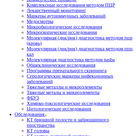
Комплексные исследования методом ПЦР
Лекарственный мониторинг
Маркеры аутоиммунных заболеваний
Медосмотры
Микробиологические исследования
Микроскопические исследования
Молекулярная (днк/рнк) диагностика методом пцр
(кровь)
Молекулярная (днк/рнк) диагностика методом пцр,
кал
Молекулярная диагностика методом nasba
Общеклинические исследования
Программы пренатального скрининга
Серологические маркеры инфекционных
заболеваний
Тяжелые металлы и микроэлементы
Тяжелые металы и микроэлементы
ФБУЗ
Химико-токсилогические исследования
Цитологические исследования
Обследования
КТ брюшной полости и забрюшинного
пространства
КТ головы