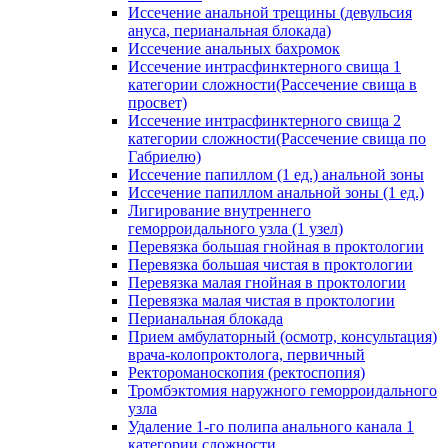
Иссечение анальной трещины (девульсия
ануса, перианальная блокада)
Иссечение анальных бахромок
Иссечение интрасфинктерного свища 1
категории сложности(Рассечение свища в
просвет)
Иссечение интрасфинктерного свища 2
категории сложности(Рассечение свища по
Габриелю)
Иссечение папиллом (1 ед.) анальной зоны
Иссечение папиллом анальной зоны (1 ед.)
Лигирование внутреннего
геморроидального узла (1 узел)
Перевязка большая гнойная в проктологии
Перевязка большая чистая в проктологии
Перевязка малая гнойная в проктологии
Перевязка малая чистая в проктологии
Перианальная блокада
Прием амбулаторный (осмотр, консультация)
врача-колопроктолога, первичный
Ректороманоскопия (ректоспопия)
Тромбэктомия наружного геморроидального
узла
Удаление 1-го полипа анального канала 1
категории сложности