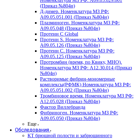
Номенклатура МЗ РФ: A09.05.029.001
(Приказ №804н)
Д-димер. Номенклатура МЗ РФ:
A09.05.051.001 (Приказ №804н)
Плазминоген. Номенклатура МЗ РФ:
A09.05.048 (Приказ №804н)
Протеин C Global
Протеин S. Номенклатура МЗ РФ:
A09.05.126 (Приказ №804н)
Протеин С. Номенклатура МЗ РФ:
A09.05.125 (Приказ №804н)
Протромбин (время, по Квику, МНО).
Номенклатура МЗ РФ: A12.30.014 (Приказ
№804н)
Растворимые фибрин-мономерные
комплексы(РФМК) Номенклатура МЗ РФ:
A09.05.051.002 (Приказ №804н)
Тромбиновое время. Номенклатура МЗ РФ:
A12.05.028 (Приказ №804н)
Фактор Виллебранда
Фибриноген. Номенклатура МЗ РФ:
A09.05.050 (Приказ №804н)
Еще
Обследования
КТ брюшной полости и забрюшинного