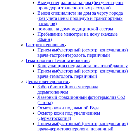
Выезд специалиста на дом (без учета цены
процедур и транспортных расходов)
Выезд специалиста на дом за черту города
(без учета цены процедур и транспортных
расходов)
помощь на дому медицинской сестры
Пребывание медсетры на дому (каждые
30мин)
Гастроэнтерология
Прием амбулаторный (осмотр, консультация)
врача-гастроэнтеролога, первичный
Гематология / Гемостазиология
Консультация специалиста по антиэйджингу
Прием амбулаторный (осмотр, консультация)
врача-гематолога, первичный
Дерматовенерология
Забор биопсийного материала
дерматопанчем
Лазерный фракционный фототермолиз Со2
(1 зона)
Осмотр кожи под лампой Вуда
Осмотр кожи под увеличением
(Дерматоскопия)
Прием амбулаторный (осмотр, консультация)
врача-дерматовенеролога, первичный