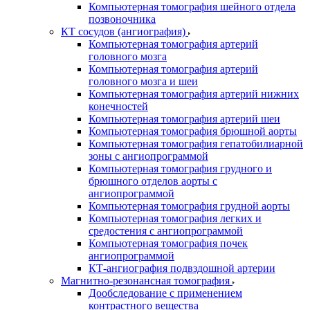
Компьютерная томография шейного отдела
позвоночника
КТ сосудов (ангиография)
Компьютерная томография артерий
головного мозга
Компьютерная томография артерий
головного мозга и шеи
Компьютерная томография артерий нижних
конечностей
Компьютерная томография артерий шеи
Компьютерная томография брюшной аорты
Компьютерная томография гепатобилиарной
зоны с ангиопрограммой
Компьютерная томография грудного и
брюшного отделов аорты с
ангиопрограммой
Компьютерная томография грудной аорты
Компьютерная томография легких и
средостения с ангиопрограммой
Компьютерная томография почек
ангиопрограммой
КТ-ангиография подвздошной артерии
Магнитно-резонансная томография
Дообследование с применением
контрастного вещества