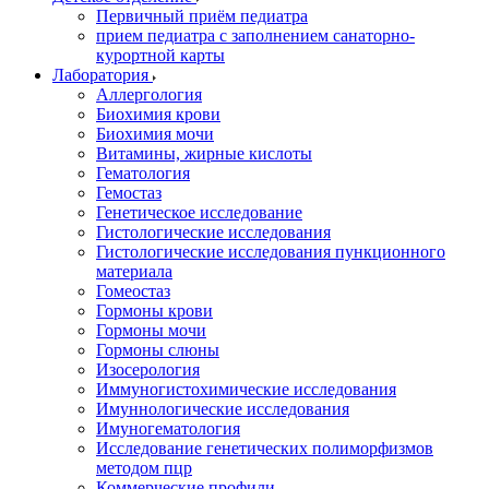
Первичный приём педиатра
прием педиатра с заполнением санаторно-
курортной карты
Лаборатория
Аллергология
Биохимия крови
Биохимия мочи
Витамины, жирные кислоты
Гематология
Гемостаз
Генетическое исследование
Гистологические исследования
Гистологические исследования пункционного
материала
Гомеостаз
Гормоны крови
Гормоны мочи
Гормоны слюны
Изосерология
Иммуногистохимические исследования
Имуннологические исследования
Имуногематология
Исследование генетических полиморфизмов
методом пцр
Коммерческие профили