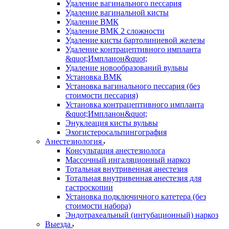
Удаление вагинального пессария
Удаление вагинальной кисты
Удаление ВМК
Удаление ВМК 2 сложности
Удаление кисты бартолиниевой железы
Удаление контрацептивного импланта
&quot;Импланон&quot;
Удаление новообразований вульвы
Установка ВМК
Установка вагинального пессария (без
стоимости пессария)
Установка контрацептивного импланта
&quot;Импланон&quot;
Энуклеация кисты вульвы
Эхогистеросальпингография
Анестезиология
Консультация анестезиолога
Массочный ингаляционный наркоз
Тотальная внутривенная анестезия
Тотальная внутривенная анестезия для
гастроскопии
Установка подключичного катетера (без
стоимости набора)
Эндотрахеальный (интубационный) наркоз
Выезда