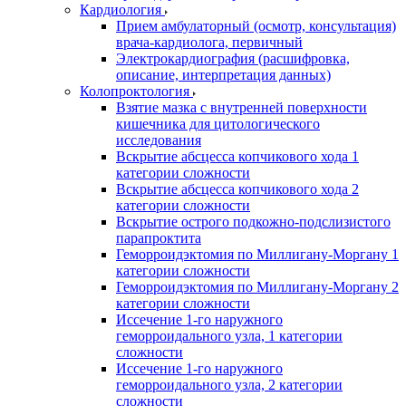
Кардиология
Прием амбулаторный (осмотр, консультация)
врача-кардиолога, первичный
Электрокардиография (расшифровка,
описание, интерпретация данных)
Колопроктология
Взятие мазка с внутренней поверхности
кишечника для цитологического
исследования
Вскрытие абсцесса копчикового хода 1
категории сложности
Вскрытие абсцесса копчикового хода 2
категории сложности
Вскрытие острого подкожно-подслизистого
парапроктита
Геморроидэктомия по Миллигану-Моргану 1
категории сложности
Геморроидэктомия по Миллигану-Моргану 2
категории сложности
Иссечение 1-го наружного
геморроидального узла, 1 категории
сложности
Иссечение 1-го наружного
геморроидального узла, 2 категории
сложности