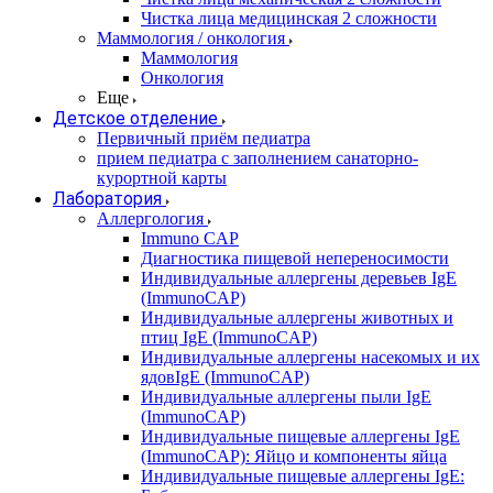
Чистка лица медицинская 2 сложности
Маммология / онкология
Маммология
Онкология
Еще
Детское отделение
Первичный приём педиатра
прием педиатра с заполнением санаторно-
курортной карты
Лаборатория
Аллергология
Immuno CAP
Диагностика пищевой непереносимости
Индивидуальные аллергены деревьев IgE
(ImmunoCAP)
Индивидуальные аллергены животных и
птиц IgE (ImmunoCAP)
Индивидуальные аллергены насекомых и их
ядовIgE (ImmunoCAP)
Индивидуальные аллергены пыли IgE
(ImmunoCAP)
Индивидуальные пищевые аллергены IgE
(ImmunoCAP): Яйцо и компоненты яйца
Индивидуальные пищевые аллергены IgE: