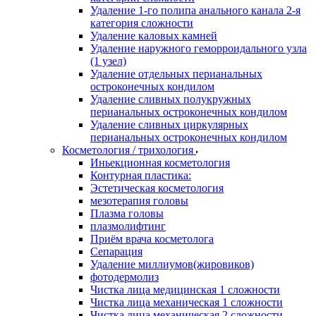
Удаление 1-го полипа анального канала 2-я
категория сложности
Удаление каловых камней
Удаление наружного геморроидального узла
(1 узел)
Удаление отдельных перианальных
остроконечных кондилом
Удаление сливных полукружных
перианальных остроконечных кондилом
Удаление сливных циркулярных
перианальных остроконечных кондилом
Косметология / трихология
Иньекционная косметология
Контурная пластика:
Эстетическая косметология
мезотерапия головы
Плазма головы
плазмолифтинг
Приём врача косметолога
Сепарация
Удаление миллиумов(жировиков)
фотодермолиз
Чистка лица медицинская 1 сложности
Чистка лица механическая 1 сложности
Чистка лица механическая 2 сложности