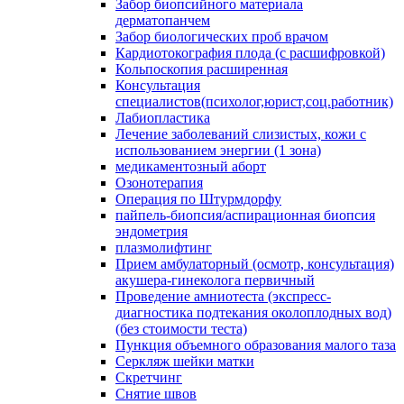
Забор биопсийного материала
дерматопанчем
Забор биологических проб врачом
Кардиотокография плода (с расшифровкой)
Кольпоскопия расширенная
Консультация
специалистов(психолог,юрист,соц.работник)
Лабиопластика
Лечение заболеваний слизистых, кожи с
использованием энергии (1 зона)
медикаментозный аборт
Озонотерапия
Операция по Штурмдорфу
пайпель-биопсия/аспирационная биопсия
эндометрия
плазмолифтинг
Прием амбулаторный (осмотр, консультация)
акушера-гинеколога первичный
Проведение амниотеста (экспресс-
диагностика подтекания околоплодных вод)
(без стоимости теста)
Пункция объемного образования малого таза
Серкляж шейки матки
Скретчинг
Снятие швов