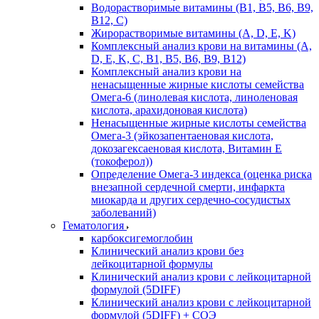
Водорастворимые витамины (B1, B5, B6, В9,
В12, С)
Жирорастворимые витамины (A, D, E, K)
Комплексный анализ крови на витамины (A,
D, E, K, C, B1, B5, B6, В9, B12)
Комплексный анализ крови на
ненасыщенные жирные кислоты семейства
Омега-6 (линолевая кислота, линоленовая
кислота, арахидоновая кислота)
Ненасыщенные жирные кислоты семейства
Омега-3 (эйкозапентаеновая кислота,
докозагексаеновая кислота, Витамин E
(токоферол))
Определение Омега-3 индекса (оценка риска
внезапной сердечной смерти, инфаркта
миокарда и других сердечно-сосудистых
заболеваний)
Гематология
карбоксигемоглобин
Клинический анализ крови без
лейкоцитарной формулы
Клинический анализ крови с лейкоцитарной
формулой (5DIFF)
Клинический анализ крови с лейкоцитарной
формулой (5DIFF) + СОЭ