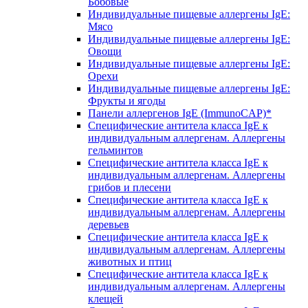
Бобовые
Индивидуальные пищевые аллергены IgE:
Мясо
Индивидуальные пищевые аллергены IgE:
Овощи
Индивидуальные пищевые аллергены IgE:
Орехи
Индивидуальные пищевые аллергены IgE:
Фрукты и ягоды
Панели аллергенов IgE (ImmunoCAP)*
Специфические антитела класса IgE к
индивидуальным аллергенам. Аллергены
гельминтов
Специфические антитела класса IgE к
индивидуальным аллергенам. Аллергены
грибов и плесени
Специфические антитела класса IgE к
индивидуальным аллергенам. Аллергены
деревьев
Специфические антитела класса IgE к
индивидуальным аллергенам. Аллергены
животных и птиц
Специфические антитела класса IgE к
индивидуальным аллергенам. Аллергены
клещей