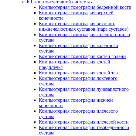
КТ костно-суставной системы
Компьютерная томография бедренной кости
Компьютерная томография верхней
конечности
Компьютерная томография височно-
нижнечелюстных суставов (пара суставов)
Компьютерная томография голеностопного
сустава
Компьютерная томография коленного
сустава
Компьютерная томография костей голени
Компьютерная томография костей
предплечья
Компьютерная томография костей таза
Компьютерная томография локтевого
сустава
Компьютерная томография лучезапястного
сустава
Компьютерная томография нижней
конечности
Компьютерная томография плечевого
сустава
Компьютерная томография плечевой кости
Компьютерная томография тазобедренного
сустава