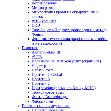
метгемоглобин
Миелограмма
Микроскопия крови на обнаружения LE
клеток
Ретикулоциты
СОЭ
Тромбоциты-Подсчёт произведен по методу
Фонио
Фракции гемоглобина (карбоксигемоглобин
и метгемоглобин)
Гемостаз
Антитромбин III
АЧТВ
Волчаночный антикоагулянт (скрининг)
Д-димер
Плазминоген
Протеин C Global
Протеин S
Протеин С
Протромбин (время, по Квику, МНО)
Тромбиновое время
Фактор Виллебранда
Фибриноген
Генетическое исследование
HLA-типирование