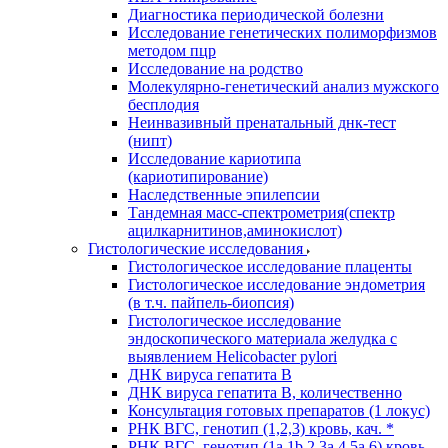
Диагностика периодической болезни
Исследование генетических полиморфизмов
методом пцр
Исследование на родство
Молекулярно-генетический анализ мужского
бесплодия
Неинвазивный пренатальный днк-тест
(нипт)
Исследование кариотипа
(кариотипирование)
Наследственные эпилепсии
Тандемная масс-спектрометрия(спектр
ацилкарнитинов,аминокислот)
Гистологические исследования
Гистологическое исследование плаценты
Гистологическое исследование эндометрия
(в т.ч. пайпель-биопсия)
Гистологическое исследование
эндоскопического материала желудка с
выявлением Helicobacter pylori
ДНК вируса гепатита B
ДНК вируса гепатита B, количественно
Консультация готовых препаратов (1 локус)
РНК ВГC, генотип (1,2,3) кровь, кач. *
РНК ВГC, генотип (1a,1b,2,3a,4,5a,6) кровь,