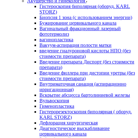
Акушерство и гинекология
Гистероскопия биполярная (оборуд. KARL
STORZ)
Биопсия 1 зона (с использованием энергии)
Бужирование цервикального канала
Вагинальный фракционный лазерный
фототермолиз
вагинопластика
Вакуум-аспирация полости матки
введение гиалуроновой кислоты НПО (без
стоимости препарата)
Введение препарата Диспорт (без стоимости
препарата)
Введение филлера при дистопии уретры (без
стоимости препарата)
Внутриматочная санация (аспирационно
ирригационная)
Вскрытие абсцесса бартолиниевой железы
Вульвоскопия
Гименопластика
Гистерорезектоскопия биполярная ( оборуд.
KARL STORZ)
Дефлорация хирургическая
Диагностическое выскабливание
цервикального канала