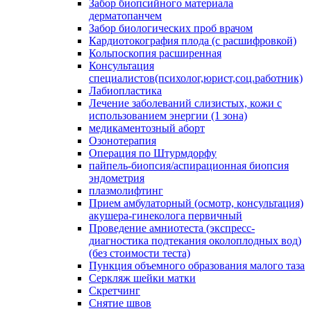
Забор биопсийного материала
дерматопанчем
Забор биологических проб врачом
Кардиотокография плода (с расшифровкой)
Кольпоскопия расширенная
Консультация
специалистов(психолог,юрист,соц.работник)
Лабиопластика
Лечение заболеваний слизистых, кожи с
использованием энергии (1 зона)
медикаментозный аборт
Озонотерапия
Операция по Штурмдорфу
пайпель-биопсия/аспирационная биопсия
эндометрия
плазмолифтинг
Прием амбулаторный (осмотр, консультация)
акушера-гинеколога первичный
Проведение амниотеста (экспресс-
диагностика подтекания околоплодных вод)
(без стоимости теста)
Пункция объемного образования малого таза
Серкляж шейки матки
Скретчинг
Снятие швов