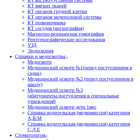
КТ костно-суставной системы
КТ мягких тканей
КТ органов грудной клетки
КТ органов мочеполовой системы
КТ позвоночника
КТ сосудов (ангиография)
Магнитно-резонансная томография
Рентгенографические исследования
УЗД
Эндоскопия
Справки и медосмотры
Медосмотр
Медицинский осмотр №1(перед поступлением в
садик)
Медицинский осмотр №2 (перед поступлением в
школу)
Медицинский осмотр №3
(абитуриенты.поступления в специальные
учреждения0
Медицинский осмотр дети 1мес
Справка водительская (медкомиссия) категория
А,В.М
Справка водительская (медкомиссия) категория
С,Д,Е
Стоматология