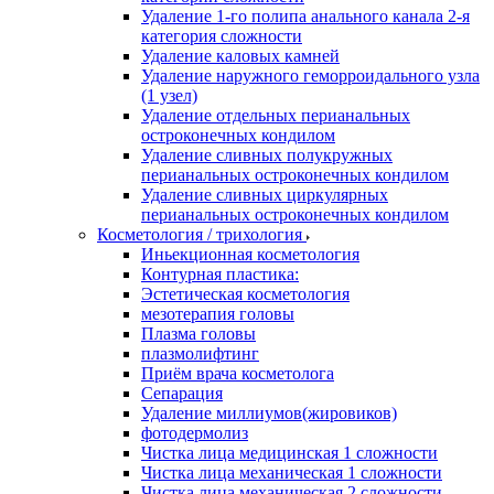
Удаление 1-го полипа анального канала 2-я
категория сложности
Удаление каловых камней
Удаление наружного геморроидального узла
(1 узел)
Удаление отдельных перианальных
остроконечных кондилом
Удаление сливных полукружных
перианальных остроконечных кондилом
Удаление сливных циркулярных
перианальных остроконечных кондилом
Косметология / трихология
Иньекционная косметология
Контурная пластика:
Эстетическая косметология
мезотерапия головы
Плазма головы
плазмолифтинг
Приём врача косметолога
Сепарация
Удаление миллиумов(жировиков)
фотодермолиз
Чистка лица медицинская 1 сложности
Чистка лица механическая 1 сложности
Чистка лица механическая 2 сложности