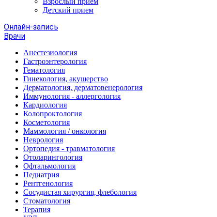
Взрослый прием
Детский прием
Онлайн-запись
Врачи
Анестезиология
Гастроэнтерология
Гематология
Гинекология, акушерство
Дерматология, дерматовенерология
Иммунология - аллергология
Кардиология
Колопроктология
Косметология
Маммология / онкология
Неврология
Ортопедия - травматология
Отоларингология
Офтальмология
Педиатрия
Рентгенология
Сосудистая хирургия, флебология
Стоматология
Терапия