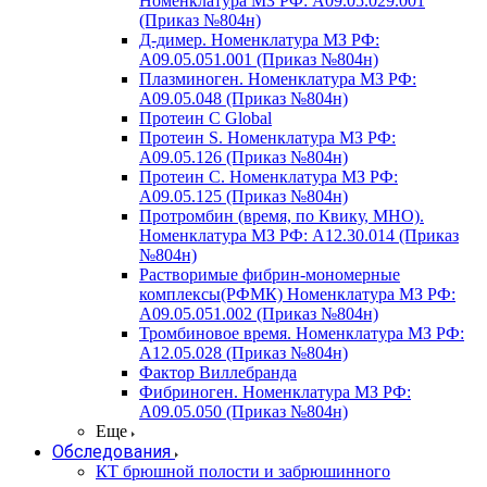
Номенклатура МЗ РФ: A09.05.029.001
(Приказ №804н)
Д-димер. Номенклатура МЗ РФ:
A09.05.051.001 (Приказ №804н)
Плазминоген. Номенклатура МЗ РФ:
A09.05.048 (Приказ №804н)
Протеин C Global
Протеин S. Номенклатура МЗ РФ:
A09.05.126 (Приказ №804н)
Протеин С. Номенклатура МЗ РФ:
A09.05.125 (Приказ №804н)
Протромбин (время, по Квику, МНО).
Номенклатура МЗ РФ: A12.30.014 (Приказ
№804н)
Растворимые фибрин-мономерные
комплексы(РФМК) Номенклатура МЗ РФ:
A09.05.051.002 (Приказ №804н)
Тромбиновое время. Номенклатура МЗ РФ:
A12.05.028 (Приказ №804н)
Фактор Виллебранда
Фибриноген. Номенклатура МЗ РФ:
A09.05.050 (Приказ №804н)
Еще
Обследования
КТ брюшной полости и забрюшинного