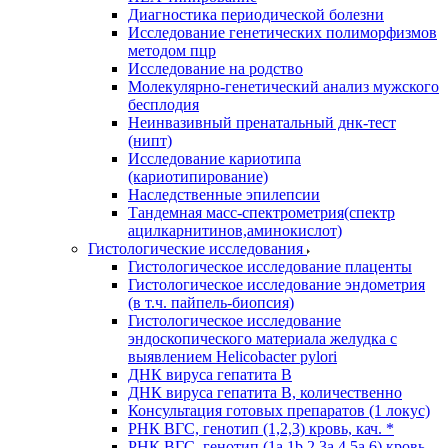
Диагностика периодической болезни
Исследование генетических полиморфизмов
методом пцр
Исследование на родство
Молекулярно-генетический анализ мужского
бесплодия
Неинвазивный пренатальный днк-тест
(нипт)
Исследование кариотипа
(кариотипирование)
Наследственные эпилепсии
Тандемная масс-спектрометрия(спектр
ацилкарнитинов,аминокислот)
Гистологические исследования
Гистологическое исследование плаценты
Гистологическое исследование эндометрия
(в т.ч. пайпель-биопсия)
Гистологическое исследование
эндоскопического материала желудка с
выявлением Helicobacter pylori
ДНК вируса гепатита B
ДНК вируса гепатита B, количественно
Консультация готовых препаратов (1 локус)
РНК ВГC, генотип (1,2,3) кровь, кач. *
РНК ВГC, генотип (1a,1b,2,3a,4,5a,6) кровь,