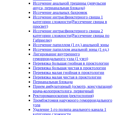
Иссечение анальной трещины (девульсия
ануса, перианальная блокада)
Иссечение анальных бахромок
Иссечение интрасфинктерного свища 1
категории сложности(Рассечение свища в
просвет)
Иссечение интрасфинктерного свища 2
категории сложности(Рассечение свища по
Габриелю)
Иссечение папиллом (1 ед.) анальной зоны
Иссечение папиллом анальной зоны (1 ед.)
Лигирование внутреннего
геморроидального узла (1 узел)
Перевязка большая гнойная в проктологии
Перевязка большая чистая в проктологии
Перевязка малая гнойная в проктологии
Перевязка малая чистая в проктологии
Перианальная блокада
Прием амбулаторный (осмотр, консультация)
врача-колопроктолога, первичный
Ректороманоскопия (ректоспопия)
Тромбэктомия наружного геморроидального
узла
Удаление 1-го полипа анального канала 1
категории сложности