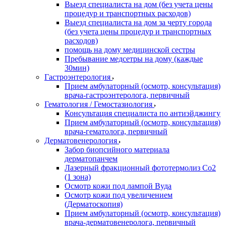
Выезд специалиста на дом (без учета цены
процедур и транспортных расходов)
Выезд специалиста на дом за черту города
(без учета цены процедур и транспортных
расходов)
помощь на дому медицинской сестры
Пребывание медсетры на дому (каждые
30мин)
Гастроэнтерология
Прием амбулаторный (осмотр, консультация)
врача-гастроэнтеролога, первичный
Гематология / Гемостазиология
Консультация специалиста по антиэйджингу
Прием амбулаторный (осмотр, консультация)
врача-гематолога, первичный
Дерматовенерология
Забор биопсийного материала
дерматопанчем
Лазерный фракционный фототермолиз Со2
(1 зона)
Осмотр кожи под лампой Вуда
Осмотр кожи под увеличением
(Дерматоскопия)
Прием амбулаторный (осмотр, консультация)
врача-дерматовенеролога, первичный