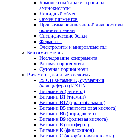
Комплексный анализ крови на
аминокислоты
Липидный обмен
Обмен пигментов
Программа неинвазивной диагностики
болезней печени
Специфические белки
Ферменты
Электролиты и микроэлементы
Биохимия мочи
Исследование конкремента
Разовая порция мочи
Суточная порция мочи
Витамины, жирные кислоты
25-OH витамин D, суммарный
(кальциферол) ИХЛА
Витамин А (ретинол)
Витамин В1 (тиамин)
Витамин В12 (цианкобаламин)
Витамин В5 (пантотеновая кислота)
Витамин В6 (пиридоксин)
Витамин В9 (фолиевая кислота)
Витамин Е (токоферол)
Витамин К (филлохинон)
Витамин С (аскорбиновая кислота)