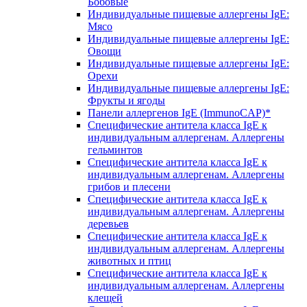
Бобовые
Индивидуальные пищевые аллергены IgE:
Мясо
Индивидуальные пищевые аллергены IgE:
Овощи
Индивидуальные пищевые аллергены IgE:
Орехи
Индивидуальные пищевые аллергены IgE:
Фрукты и ягоды
Панели аллергенов IgE (ImmunoCAP)*
Специфические антитела класса IgE к
индивидуальным аллергенам. Аллергены
гельминтов
Специфические антитела класса IgE к
индивидуальным аллергенам. Аллергены
грибов и плесени
Специфические антитела класса IgE к
индивидуальным аллергенам. Аллергены
деревьев
Специфические антитела класса IgE к
индивидуальным аллергенам. Аллергены
животных и птиц
Специфические антитела класса IgE к
индивидуальным аллергенам. Аллергены
клещей