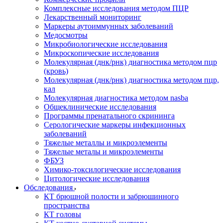
Комплексные исследования методом ПЦР
Лекарственный мониторинг
Маркеры аутоиммунных заболеваний
Медосмотры
Микробиологические исследования
Микроскопические исследования
Молекулярная (днк/рнк) диагностика методом пцр
(кровь)
Молекулярная (днк/рнк) диагностика методом пцр,
кал
Молекулярная диагностика методом nasba
Общеклинические исследования
Программы пренатального скрининга
Серологические маркеры инфекционных
заболеваний
Тяжелые металлы и микроэлементы
Тяжелые металы и микроэлементы
ФБУЗ
Химико-токсилогические исследования
Цитологические исследования
Обследования
КТ брюшной полости и забрюшинного
пространства
КТ головы