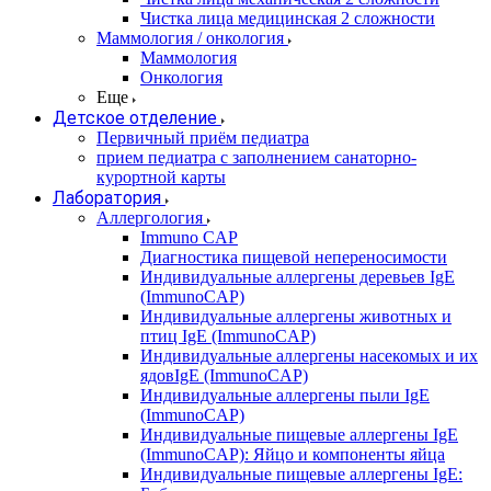
Чистка лица медицинская 2 сложности
Маммология / онкология
Маммология
Онкология
Еще
Детское отделение
Первичный приём педиатра
прием педиатра с заполнением санаторно-
курортной карты
Лаборатория
Аллергология
Immuno CAP
Диагностика пищевой непереносимости
Индивидуальные аллергены деревьев IgE
(ImmunoCAP)
Индивидуальные аллергены животных и
птиц IgE (ImmunoCAP)
Индивидуальные аллергены насекомых и их
ядовIgE (ImmunoCAP)
Индивидуальные аллергены пыли IgE
(ImmunoCAP)
Индивидуальные пищевые аллергены IgE
(ImmunoCAP): Яйцо и компоненты яйца
Индивидуальные пищевые аллергены IgE: