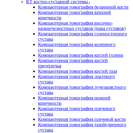
КТ костно-суставной системы
Компьютерная томография бедренной кости
Компьютерная томография верхней
конечности
Компьютерная томография височно-
нижнечелюстных суставов (пара суставов)
Компьютерная томография голеностопного
сустава
Компьютерная томография коленного
сустава
Компьютерная томография костей голени
Компьютерная томография костей
предплечья
Компьютерная томография костей таза
Компьютерная томография локтевого
сустава
Компьютерная томография лучезапястного
сустава
Компьютерная томография нижней
конечности
Компьютерная томография плечевого
сустава
Компьютерная томография плечевой кости
Компьютерная томография тазобедренного
сустава