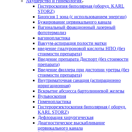
Акушерство и гинекология
Гистероскопия биполярная (оборуд. KARL
STORZ)
Биопсия 1 зона (с использованием энергии)
Бужирование цервикального канала
Вагинальный фракционный лазерный
фототермолиз
вагинопластика
Вакуум-аспирация полости матки
введение гиалуроновой кислоты НПО (без
стоимости препарата)
Введение препарата Диспорт (без стоимости
препарата)
Введение филлера при дистопии уретры (без
стоимости препарата)
Внутриматочная санация (аспирационно
ирригационная)
Вскрытие абсцесса бартолиниевой железы
Вульвоскопия
Гименопластика
Гистерорезектоскопия биполярная ( оборуд.
KARL STORZ)
Дефлорация хирургическая
Диагностическое выскабливание
цервикального канала