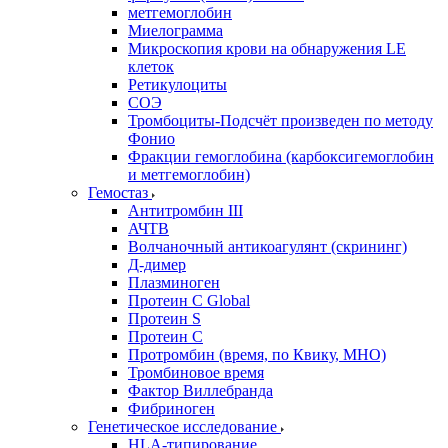
метгемоглобин
Миелограмма
Микроскопия крови на обнаружения LE
клеток
Ретикулоциты
СОЭ
Тромбоциты-Подсчёт произведен по методу
Фонио
Фракции гемоглобина (карбоксигемоглобин
и метгемоглобин)
Гемостаз
Антитромбин III
АЧТВ
Волчаночный антикоагулянт (скрининг)
Д-димер
Плазминоген
Протеин C Global
Протеин S
Протеин С
Протромбин (время, по Квику, МНО)
Тромбиновое время
Фактор Виллебранда
Фибриноген
Генетическое исследование
HLA-типирование