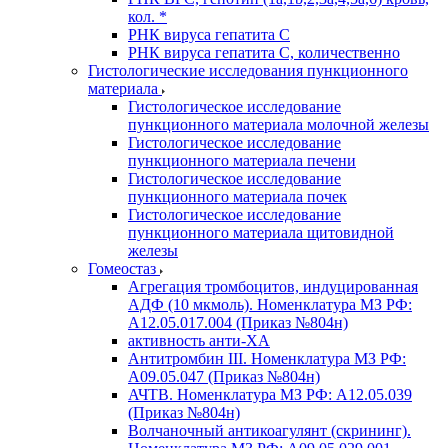
кол. *
РНК вируса гепатита C
РНК вируса гепатита C, количественно
Гистологические исследования пункционного
материала
Гистологическое исследование
пункционного материала молочной железы
Гистологическое исследование
пункционного материала печени
Гистологическое исследование
пункционного материала почек
Гистологическое исследование
пункционного материала щитовидной
железы
Гомеостаз
Агрегация тромбоцитов, индуцированная
АДФ (10 мкмоль). Номенклатура МЗ РФ:
A12.05.017.004 (Приказ №804н)
активность анти-ХА
Антитромбин III. Номенклатура МЗ РФ:
A09.05.047 (Приказ №804н)
АЧТВ. Номенклатура МЗ РФ: A12.05.039
(Приказ №804н)
Волчаночный антикоагулянт (скрининг).