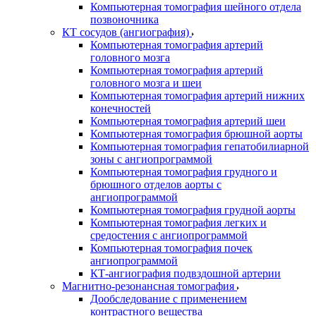
Компьютерная томография шейного отдела
позвоночника
КТ сосудов (ангиография)
Компьютерная томография артерий
головного мозга
Компьютерная томография артерий
головного мозга и шеи
Компьютерная томография артерий нижних
конечностей
Компьютерная томография артерий шеи
Компьютерная томография брюшной аорты
Компьютерная томография гепатобилиарной
зоны с ангиопрограммой
Компьютерная томография грудного и
брюшного отделов аорты с
ангиопрограммой
Компьютерная томография грудной аорты
Компьютерная томография легких и
средостения с ангиопрограммой
Компьютерная томография почек
ангиопрограммой
КТ-ангиография подвздошной артерии
Магнитно-резонансная томография
Дообследование с применением
контрастного вещества