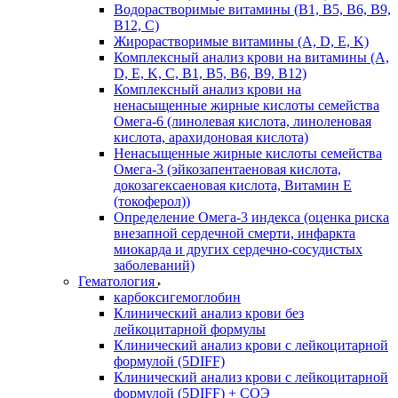
Водорастворимые витамины (B1, B5, B6, В9,
В12, С)
Жирорастворимые витамины (A, D, E, K)
Комплексный анализ крови на витамины (A,
D, E, K, C, B1, B5, B6, В9, B12)
Комплексный анализ крови на
ненасыщенные жирные кислоты семейства
Омега-6 (линолевая кислота, линоленовая
кислота, арахидоновая кислота)
Ненасыщенные жирные кислоты семейства
Омега-3 (эйкозапентаеновая кислота,
докозагексаеновая кислота, Витамин E
(токоферол))
Определение Омега-3 индекса (оценка риска
внезапной сердечной смерти, инфаркта
миокарда и других сердечно-сосудистых
заболеваний)
Гематология
карбоксигемоглобин
Клинический анализ крови без
лейкоцитарной формулы
Клинический анализ крови с лейкоцитарной
формулой (5DIFF)
Клинический анализ крови с лейкоцитарной
формулой (5DIFF) + СОЭ