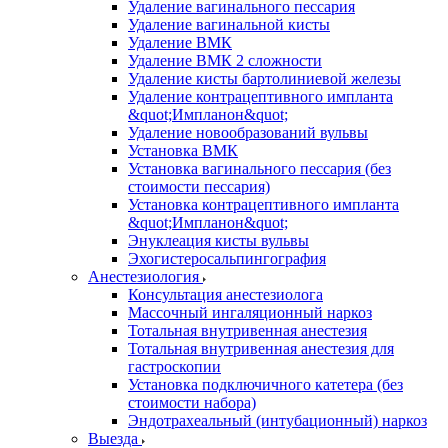
Удаление вагинального пессария
Удаление вагинальной кисты
Удаление ВМК
Удаление ВМК 2 сложности
Удаление кисты бартолиниевой железы
Удаление контрацептивного импланта
&quot;Импланон&quot;
Удаление новообразований вульвы
Установка ВМК
Установка вагинального пессария (без
стоимости пессария)
Установка контрацептивного импланта
&quot;Импланон&quot;
Энуклеация кисты вульвы
Эхогистеросальпингография
Анестезиология
Консультация анестезиолога
Массочный ингаляционный наркоз
Тотальная внутривенная анестезия
Тотальная внутривенная анестезия для
гастроскопии
Установка подключичного катетера (без
стоимости набора)
Эндотрахеальный (интубационный) наркоз
Выезда