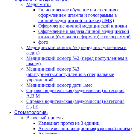
Медосмотр
Гигиеническое обучение и аттестация с
оформлением штампа и голограммы в
личной медицинской книжке (ЛМК)
Оформление личной медицинской книжки
Оформление и выдача личной медицинской
книжки (бумажного формата) с голограммой
фото
Медицинский осмотр №1(перед поступлением в
садик)
Медицинский осмотр №2 (перед поступлением в
школу)
Медицинский осмотр №3
(абитуриенты.поступления в специальные
учреждения0
Медицинский осмотр дети 1мес
Справка водительская (медкомиссия) категория
А,В.М
Справка водительская (медкомиссия) категория
С,Д,Е
Стоматология
Взрослый прием
Иммедиат протез из 3 единиц
Анестезия аппликационная(взрослый приём)
Анестезия