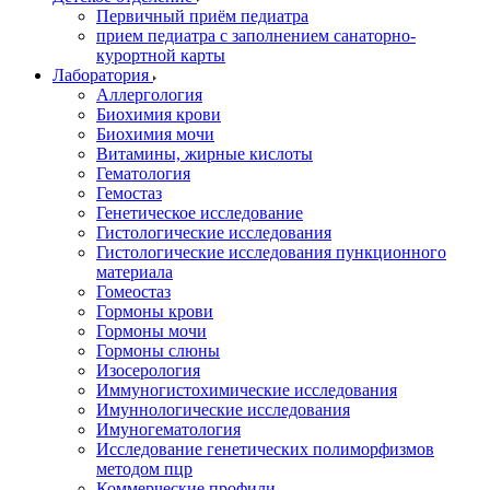
Первичный приём педиатра
прием педиатра с заполнением санаторно-
курортной карты
Лаборатория
Аллергология
Биохимия крови
Биохимия мочи
Витамины, жирные кислоты
Гематология
Гемостаз
Генетическое исследование
Гистологические исследования
Гистологические исследования пункционного
материала
Гомеостаз
Гормоны крови
Гормоны мочи
Гормоны слюны
Изосерология
Иммуногистохимические исследования
Имуннологические исследования
Имуногематология
Исследование генетических полиморфизмов
методом пцр
Коммерческие профили