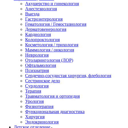
Акушерство и гинекология
Анестезиология
Выезда
Гастроэнтерология
Гематология / Гемостазиология
Дерматовенерология
Кардиология
Колопроктология
Косметология / трихология
Маммология / онкология
Неврология
Отоларингология (ЛОР)
Офтальмология
Психиатрия
Сердечно-сосудистая хирургия, флебология
Сестринское дело
Сурдология
Терапия
Травматология и ортопедия
Урология
Физиотерапия
Функциональная диагностика
Хирургия
Эндокринология
Детское отделение