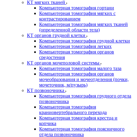
КТ мягких тканей
Компьютерная томография гортани
Компьютерная томография мягких с
контрастированием
Компьютерная томография мягких тканей
(определенной области тела)
КТ органов грудной клетки
Компьютерная томография грудной клетки
Компьютерная томография легких
Компьютерная томография органов
средостения
КТ органов мочеполовой системы
Компьютерная томография малого таза
Компьютерная томография органов
мочеобразования и мочеотделения (почки,
мочеточник, м/пузырь)
КТ позвоночника
Компьютерная томография грудного отдела
позвоночника
Компьютерная томография
краниовертебрального перехода
Компьютерная томография крестца и
копчика
Компьютерная томография поясничного
отдела позвоночника