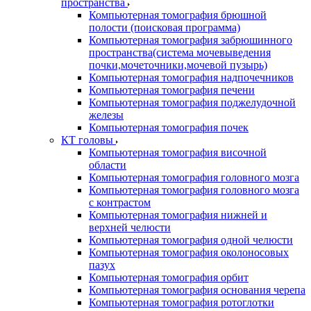
пространства
Компьютерная томография брюшной
полости (поисковая программа)
Компьютерная томография забрюшинного
пространства(система мочевыведения
почки,мочеточники,мочевой пузырь)
Компьютерная томография надпочечников
Компьютерная томография печени
Компьютерная томография поджелудочной
железы
Компьютерная томография почек
КТ головы
Компьютерная томография височной
области
Компьютерная томография головного мозга
Компьютерная томография головного мозга
с контрастом
Компьютерная томография нижней и
верхней челюсти
Компьютерная томография одной челюсти
Компьютерная томография околоносовых
пазух
Компьютерная томография орбит
Компьютерная томография основания черепа
Компьютерная томография ротоглотки