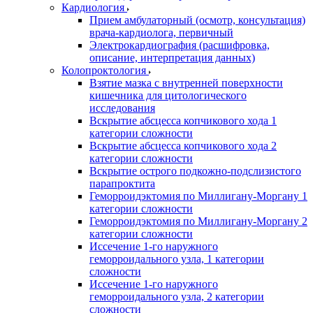
Кардиология
Прием амбулаторный (осмотр, консультация)
врача-кардиолога, первичный
Электрокардиография (расшифровка,
описание, интерпретация данных)
Колопроктология
Взятие мазка с внутренней поверхности
кишечника для цитологического
исследования
Вскрытие абсцесса копчикового хода 1
категории сложности
Вскрытие абсцесса копчикового хода 2
категории сложности
Вскрытие острого подкожно-подслизистого
парапроктита
Геморроидэктомия по Миллигану-Моргану 1
категории сложности
Геморроидэктомия по Миллигану-Моргану 2
категории сложности
Иссечение 1-го наружного
геморроидального узла, 1 категории
сложности
Иссечение 1-го наружного
геморроидального узла, 2 категории
сложности