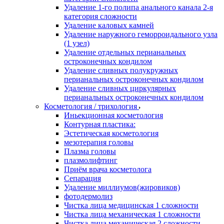
Удаление 1-го полипа анального канала 2-я
категория сложности
Удаление каловых камней
Удаление наружного геморроидального узла
(1 узел)
Удаление отдельных перианальных
остроконечных кондилом
Удаление сливных полукружных
перианальных остроконечных кондилом
Удаление сливных циркулярных
перианальных остроконечных кондилом
Косметология / трихология
Иньекционная косметология
Контурная пластика:
Эстетическая косметология
мезотерапия головы
Плазма головы
плазмолифтинг
Приём врача косметолога
Сепарация
Удаление миллиумов(жировиков)
фотодермолиз
Чистка лица медицинская 1 сложности
Чистка лица механическая 1 сложности
Чистка лица механическая 2 сложности