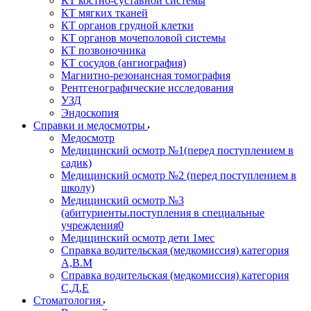
КТ костно-суставной системы
КТ мягких тканей
КТ органов грудной клетки
КТ органов мочеполовой системы
КТ позвоночника
КТ сосудов (ангиография)
Магнитно-резонансная томография
Рентгенографические исследования
УЗД
Эндоскопия
Справки и медосмотры
Медосмотр
Медицинский осмотр №1(перед поступлением в
садик)
Медицинский осмотр №2 (перед поступлением в
школу)
Медицинский осмотр №3
(абитуриенты.поступления в специальные
учреждения0
Медицинский осмотр дети 1мес
Справка водительская (медкомиссия) категория
А,В.М
Справка водительская (медкомиссия) категория
С,Д,Е
Стоматология