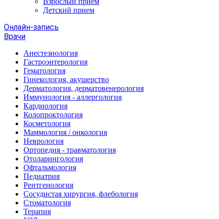
Взрослый прием
Детский прием
Онлайн-запись
Врачи
Анестезиология
Гастроэнтерология
Гематология
Гинекология, акушерство
Дерматология, дерматовенерология
Иммунология - аллергология
Кардиология
Колопроктология
Косметология
Маммология / онкология
Неврология
Ортопедия - травматология
Отоларингология
Офтальмология
Педиатрия
Рентгенология
Сосудистая хирургия, флебология
Стоматология
Терапия