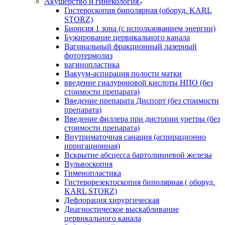
Акушерство и гинекология
Гистероскопия биполярная (оборуд. KARL
STORZ)
Биопсия 1 зона (с использованием энергии)
Бужирование цервикального канала
Вагинальный фракционный лазерный
фототермолиз
вагинопластика
Вакуум-аспирация полости матки
введение гиалуроновой кислоты НПО (без
стоимости препарата)
Введение препарата Диспорт (без стоимости
препарата)
Введение филлера при дистопии уретры (без
стоимости препарата)
Внутриматочная санация (аспирационно
ирригационная)
Вскрытие абсцесса бартолиниевой железы
Вульвоскопия
Гименопластика
Гистерорезектоскопия биполярная ( оборуд.
KARL STORZ)
Дефлорация хирургическая
Диагностическое выскабливание
цервикального канала