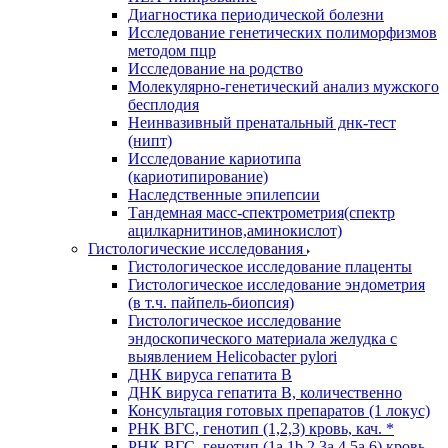
Диагностика периодической болезни
Исследование генетических полиморфизмов
методом пцр
Исследование на родство
Молекулярно-генетический анализ мужского
бесплодия
Неинвазивный пренатальный днк-тест
(нипт)
Исследование кариотипа
(кариотипирование)
Наследственные эпилепсии
Тандемная масс-спектрометрия(спектр
ацилкарнитинов,аминокислот)
Гистологические исследования
Гистологическое исследование плаценты
Гистологическое исследование эндометрия
(в т.ч. пайпель-биопсия)
Гистологическое исследование
эндоскопического материала желудка с
выявлением Helicobacter pylori
ДНК вируса гепатита B
ДНК вируса гепатита B, количественно
Консультация готовых препаратов (1 локус)
РНК ВГC, генотип (1,2,3) кровь, кач. *
РНК ВГC, генотип (1a,1b,2,3a,4,5a,6) кровь,