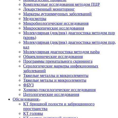
Комплексные исследования методом ПЦР
Лекарственный мониторинг
Маркеры аутоиммунных заболеваний
Медосмотры
Микробиологические исследования
Микроскопические исследования
Молекулярная (днк/рнк) диагностика методом пцр
(кровь)
Молекулярная (днк/рнк) диагностика методом пцр,
кал
Молекулярная диагностика методом nasba
Общеклинические исследования
Программы пренатального скрининга
Серологические маркеры инфекционных
заболеваний
Тяжелые металлы и микроэлементы
Тяжелые металы и микроэлементы
ФБУЗ
Химико-токсилогические исследования
Цитологические исследования
Обследования
КТ брюшной полости и забрюшинного
пространства
КТ головы