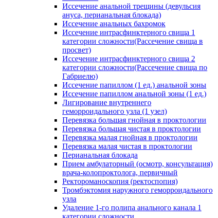
Иссечение анальной трещины (девульсия
ануса, перианальная блокада)
Иссечение анальных бахромок
Иссечение интрасфинктерного свища 1
категории сложности(Рассечение свища в
просвет)
Иссечение интрасфинктерного свища 2
категории сложности(Рассечение свища по
Габриелю)
Иссечение папиллом (1 ед.) анальной зоны
Иссечение папиллом анальной зоны (1 ед.)
Лигирование внутреннего
геморроидального узла (1 узел)
Перевязка большая гнойная в проктологии
Перевязка большая чистая в проктологии
Перевязка малая гнойная в проктологии
Перевязка малая чистая в проктологии
Перианальная блокада
Прием амбулаторный (осмотр, консультация)
врача-колопроктолога, первичный
Ректороманоскопия (ректоспопия)
Тромбэктомия наружного геморроидального
узла
Удаление 1-го полипа анального канала 1
категории сложности