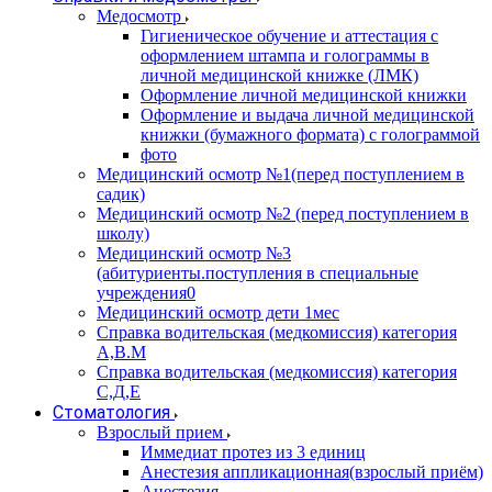
Медосмотр
Гигиеническое обучение и аттестация с
оформлением штампа и голограммы в
личной медицинской книжке (ЛМК)
Оформление личной медицинской книжки
Оформление и выдача личной медицинской
книжки (бумажного формата) с голограммой
фото
Медицинский осмотр №1(перед поступлением в
садик)
Медицинский осмотр №2 (перед поступлением в
школу)
Медицинский осмотр №3
(абитуриенты.поступления в специальные
учреждения0
Медицинский осмотр дети 1мес
Справка водительская (медкомиссия) категория
А,В.М
Справка водительская (медкомиссия) категория
С,Д,Е
Стоматология
Взрослый прием
Иммедиат протез из 3 единиц
Анестезия аппликационная(взрослый приём)
Анестезия