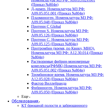
Номенклатура МЗ РФ: A09.05.029.001
(Приказ №804н)
Д-димер. Номенклатура МЗ РФ:
A09.05.051.001 (Приказ №804н)
Плазминоген. Номенклатура МЗ РФ:
A09.05.048 (Приказ №804н)
Протеин C Global
Протеин S. Номенклатура МЗ РФ:
A09.05.126 (Приказ №804н)
Протеин С. Номенклатура МЗ РФ:
A09.05.125 (Приказ №804н)
Протромбин (время, по Квику, МНО).
Номенклатура МЗ РФ: A12.30.014 (Приказ
№804н)
Растворимые фибрин-мономерные
комплексы(РФМК) Номенклатура МЗ РФ:
A09.05.051.002 (Приказ №804н)
Тромбиновое время. Номенклатура МЗ РФ:
A12.05.028 (Приказ №804н)
Фактор Виллебранда
Фибриноген. Номенклатура МЗ РФ:
A09.05.050 (Приказ №804н)
Еще
Обследования
КТ брюшной полости и забрюшинного