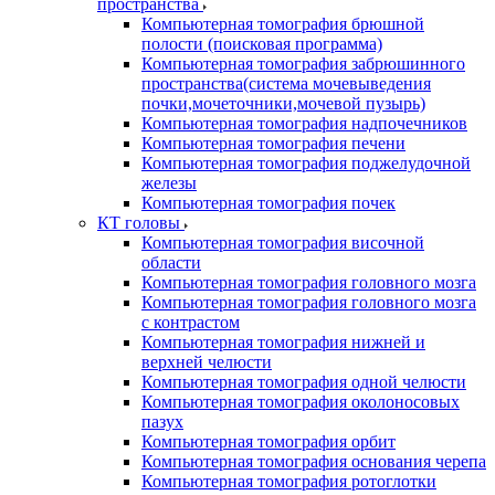
пространства
Компьютерная томография брюшной
полости (поисковая программа)
Компьютерная томография забрюшинного
пространства(система мочевыведения
почки,мочеточники,мочевой пузырь)
Компьютерная томография надпочечников
Компьютерная томография печени
Компьютерная томография поджелудочной
железы
Компьютерная томография почек
КТ головы
Компьютерная томография височной
области
Компьютерная томография головного мозга
Компьютерная томография головного мозга
с контрастом
Компьютерная томография нижней и
верхней челюсти
Компьютерная томография одной челюсти
Компьютерная томография околоносовых
пазух
Компьютерная томография орбит
Компьютерная томография основания черепа
Компьютерная томография ротоглотки