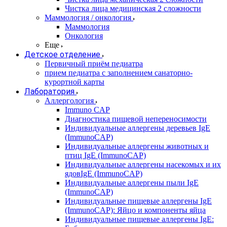
Чистка лица медицинская 2 сложности
Маммология / онкология
Маммология
Онкология
Еще
Детское отделение
Первичный приём педиатра
прием педиатра с заполнением санаторно-
курортной карты
Лаборатория
Аллергология
Immuno CAP
Диагностика пищевой непереносимости
Индивидуальные аллергены деревьев IgE
(ImmunoCAP)
Индивидуальные аллергены животных и
птиц IgE (ImmunoCAP)
Индивидуальные аллергены насекомых и их
ядовIgE (ImmunoCAP)
Индивидуальные аллергены пыли IgE
(ImmunoCAP)
Индивидуальные пищевые аллергены IgE
(ImmunoCAP): Яйцо и компоненты яйца
Индивидуальные пищевые аллергены IgE: