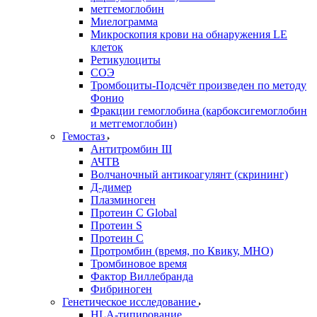
метгемоглобин
Миелограмма
Микроскопия крови на обнаружения LE
клеток
Ретикулоциты
СОЭ
Тромбоциты-Подсчёт произведен по методу
Фонио
Фракции гемоглобина (карбоксигемоглобин
и метгемоглобин)
Гемостаз
Антитромбин III
АЧТВ
Волчаночный антикоагулянт (скрининг)
Д-димер
Плазминоген
Протеин C Global
Протеин S
Протеин С
Протромбин (время, по Квику, МНО)
Тромбиновое время
Фактор Виллебранда
Фибриноген
Генетическое исследование
HLA-типирование