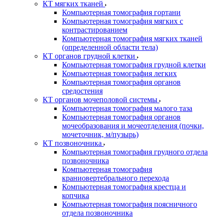
КТ мягких тканей
Компьютерная томография гортани
Компьютерная томография мягких с
контрастированием
Компьютерная томография мягких тканей
(определенной области тела)
КТ органов грудной клетки
Компьютерная томография грудной клетки
Компьютерная томография легких
Компьютерная томография органов
средостения
КТ органов мочеполовой системы
Компьютерная томография малого таза
Компьютерная томография органов
мочеобразования и мочеотделения (почки,
мочеточник, м/пузырь)
КТ позвоночника
Компьютерная томография грудного отдела
позвоночника
Компьютерная томография
краниовертебрального перехода
Компьютерная томография крестца и
копчика
Компьютерная томография поясничного
отдела позвоночника