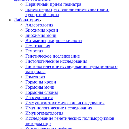
Первичный приём педиатра
прием педиатра с заполнением санаторно-
курортной карты
Лаборатория
Аллергология
Биохимия крови
Биохимия мочи
Витамины, жирные кислоты
Гематология
Гемостаз
Генетическое исследование
Гистологические исследования
Гистологические исследования пункционного
материала
Гомеостаз
Гормоны крови
Гормоны мочи
Гормоны слюны
Изосерология
Иммуногистохимические исследования
Имуннологические исследования
Имуногематология
Исследование генетических полиморфизмов
методом пцр
Коммерческие профили