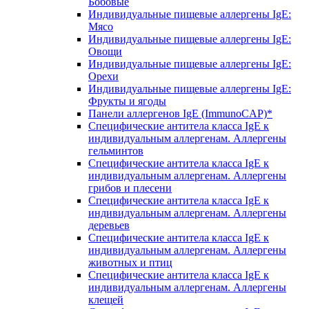
Бобовые
Индивидуальные пищевые аллергены IgE:
Мясо
Индивидуальные пищевые аллергены IgE:
Овощи
Индивидуальные пищевые аллергены IgE:
Орехи
Индивидуальные пищевые аллергены IgE:
Фрукты и ягоды
Панели аллергенов IgE (ImmunoCAP)*
Специфические антитела класса IgE к
индивидуальным аллергенам. Аллергены
гельминтов
Специфические антитела класса IgE к
индивидуальным аллергенам. Аллергены
грибов и плесени
Специфические антитела класса IgE к
индивидуальным аллергенам. Аллергены
деревьев
Специфические антитела класса IgE к
индивидуальным аллергенам. Аллергены
животных и птиц
Специфические антитела класса IgE к
индивидуальным аллергенам. Аллергены
клещей