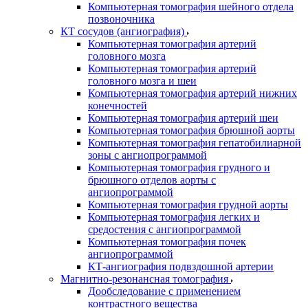
Компьютерная томография шейного отдела
позвоночника
КТ сосудов (ангиография)
Компьютерная томография артерий
головного мозга
Компьютерная томография артерий
головного мозга и шеи
Компьютерная томография артерий нижних
конечностей
Компьютерная томография артерий шеи
Компьютерная томография брюшной аорты
Компьютерная томография гепатобилиарной
зоны с ангиопрограммой
Компьютерная томография грудного и
брюшного отделов аорты с
ангиопрограммой
Компьютерная томография грудной аорты
Компьютерная томография легких и
средостения с ангиопрограммой
Компьютерная томография почек
ангиопрограммой
КТ-ангиография подвздошной артерии
Магнитно-резонансная томография
Дообследование с применением
контрастного вещества