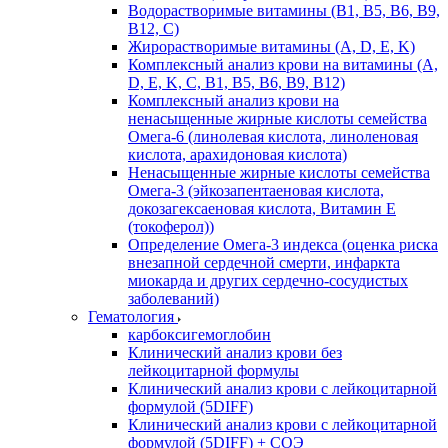
Водорастворимые витамины (B1, B5, B6, В9,
В12, С)
Жирорастворимые витамины (A, D, E, K)
Комплексный анализ крови на витамины (A,
D, E, K, C, B1, B5, B6, В9, B12)
Комплексный анализ крови на
ненасыщенные жирные кислоты семейства
Омега-6 (линолевая кислота, линоленовая
кислота, арахидоновая кислота)
Ненасыщенные жирные кислоты семейства
Омега-3 (эйкозапентаеновая кислота,
докозагексаеновая кислота, Витамин E
(токоферол))
Определение Омега-3 индекса (оценка риска
внезапной сердечной смерти, инфаркта
миокарда и других сердечно-сосудистых
заболеваний)
Гематология
карбоксигемоглобин
Клинический анализ крови без
лейкоцитарной формулы
Клинический анализ крови с лейкоцитарной
формулой (5DIFF)
Клинический анализ крови с лейкоцитарной
формулой (5DIFF) + СОЭ