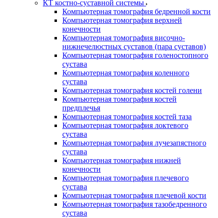
КТ костно-суставной системы
Компьютерная томография бедренной кости
Компьютерная томография верхней
конечности
Компьютерная томография височно-
нижнечелюстных суставов (пара суставов)
Компьютерная томография голеностопного
сустава
Компьютерная томография коленного
сустава
Компьютерная томография костей голени
Компьютерная томография костей
предплечья
Компьютерная томография костей таза
Компьютерная томография локтевого
сустава
Компьютерная томография лучезапястного
сустава
Компьютерная томография нижней
конечности
Компьютерная томография плечевого
сустава
Компьютерная томография плечевой кости
Компьютерная томография тазобедренного
сустава