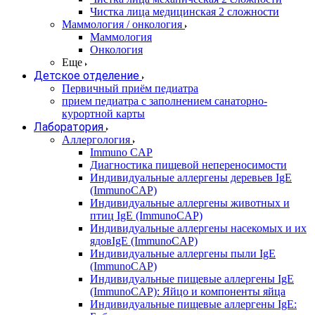
Чистка лица медицинская 2 сложности
Маммология / онкология
Маммология
Онкология
Еще
Детское отделение
Первичный приём педиатра
прием педиатра с заполнением санаторно-
курортной карты
Лаборатория
Аллергология
Immuno CAP
Диагностика пищевой непереносимости
Индивидуальные аллергены деревьев IgE
(ImmunoCAP)
Индивидуальные аллергены животных и
птиц IgE (ImmunoCAP)
Индивидуальные аллергены насекомых и их
ядовIgE (ImmunoCAP)
Индивидуальные аллергены пыли IgE
(ImmunoCAP)
Индивидуальные пищевые аллергены IgE
(ImmunoCAP): Яйцо и компоненты яйца
Индивидуальные пищевые аллергены IgE: