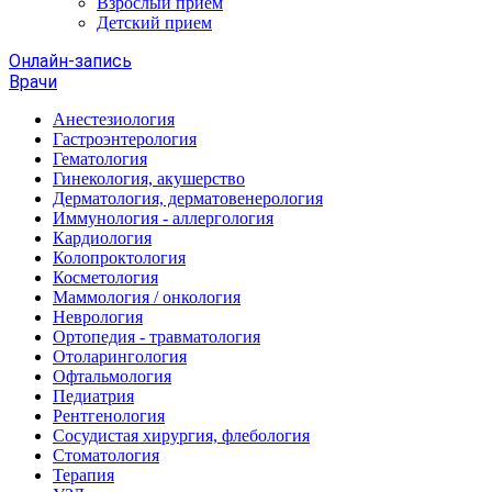
Взрослый прием
Детский прием
Онлайн-запись
Врачи
Анестезиология
Гастроэнтерология
Гематология
Гинекология, акушерство
Дерматология, дерматовенерология
Иммунология - аллергология
Кардиология
Колопроктология
Косметология
Маммология / онкология
Неврология
Ортопедия - травматология
Отоларингология
Офтальмология
Педиатрия
Рентгенология
Сосудистая хирургия, флебология
Стоматология
Терапия