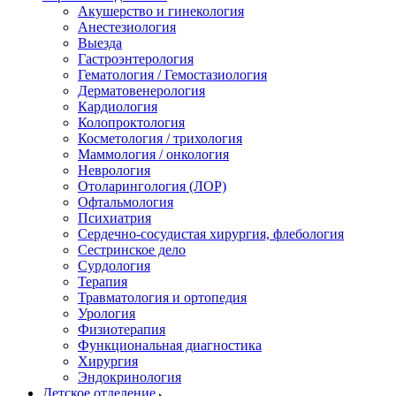
Акушерство и гинекология
Анестезиология
Выезда
Гастроэнтерология
Гематология / Гемостазиология
Дерматовенерология
Кардиология
Колопроктология
Косметология / трихология
Маммология / онкология
Неврология
Отоларингология (ЛОР)
Офтальмология
Психиатрия
Сердечно-сосудистая хирургия, флебология
Сестринское дело
Сурдология
Терапия
Травматология и ортопедия
Урология
Физиотерапия
Функциональная диагностика
Хирургия
Эндокринология
Детское отделение