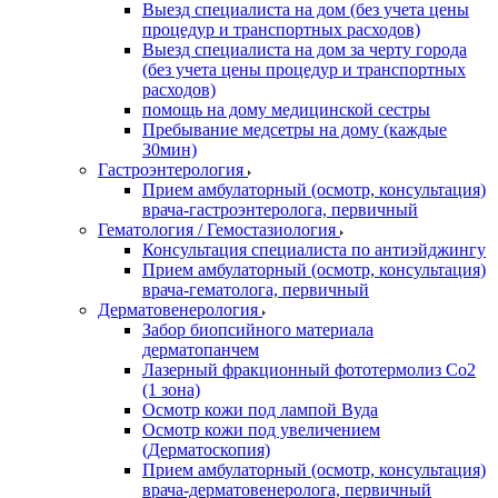
Выезд специалиста на дом (без учета цены
процедур и транспортных расходов)
Выезд специалиста на дом за черту города
(без учета цены процедур и транспортных
расходов)
помощь на дому медицинской сестры
Пребывание медсетры на дому (каждые
30мин)
Гастроэнтерология
Прием амбулаторный (осмотр, консультация)
врача-гастроэнтеролога, первичный
Гематология / Гемостазиология
Консультация специалиста по антиэйджингу
Прием амбулаторный (осмотр, консультация)
врача-гематолога, первичный
Дерматовенерология
Забор биопсийного материала
дерматопанчем
Лазерный фракционный фототермолиз Со2
(1 зона)
Осмотр кожи под лампой Вуда
Осмотр кожи под увеличением
(Дерматоскопия)
Прием амбулаторный (осмотр, консультация)
врача-дерматовенеролога, первичный