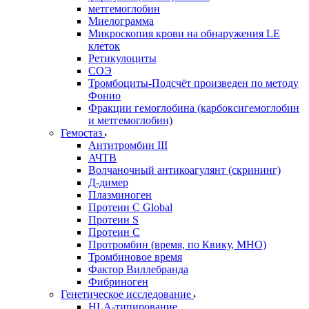
метгемоглобин
Миелограмма
Микроскопия крови на обнаружения LE
клеток
Ретикулоциты
СОЭ
Тромбоциты-Подсчёт произведен по методу
Фонио
Фракции гемоглобина (карбоксигемоглобин
и метгемоглобин)
Гемостаз
Антитромбин III
АЧТВ
Волчаночный антикоагулянт (скрининг)
Д-димер
Плазминоген
Протеин C Global
Протеин S
Протеин С
Протромбин (время, по Квику, МНО)
Тромбиновое время
Фактор Виллебранда
Фибриноген
Генетическое исследование
HLA-типирование