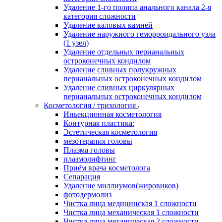
Удаление 1-го полипа анального канала 2-я
категория сложности
Удаление каловых камней
Удаление наружного геморроидального узла
(1 узел)
Удаление отдельных перианальных
остроконечных кондилом
Удаление сливных полукружных
перианальных остроконечных кондилом
Удаление сливных циркулярных
перианальных остроконечных кондилом
Косметология / трихология
Иньекционная косметология
Контурная пластика:
Эстетическая косметология
мезотерапия головы
Плазма головы
плазмолифтинг
Приём врача косметолога
Сепарация
Удаление миллиумов(жировиков)
фотодермолиз
Чистка лица медицинская 1 сложности
Чистка лица механическая 1 сложности
Чистка лица механическая 2 сложности