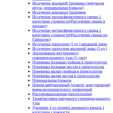
Иссечение анальной трещины (девульсия
ануса, перианальная блокада)
Иссечение анальных бахромок
Иссечение интрасфинктерного свища 1
категории сложности(Рассечение свища в
просвет)
Иссечение интрасфинктерного свища 2
категории сложности(Рассечение свища по
Габриелю)
Иссечение папиллом (1 ед.) анальной зоны
Иссечение папиллом анальной зоны (1 ед.)
Лигирование внутреннего
геморроидального узла (1 узел)
Перевязка большая гнойная в проктологии
Перевязка большая чистая в проктологии
Перевязка малая гнойная в проктологии
Перевязка малая чистая в проктологии
Перианальная блокада
Прием амбулаторный (осмотр, консультация)
врача-колопроктолога, первичный
Ректороманоскопия (ректоспопия)
Тромбэктомия наружного геморроидального
узла
Удаление 1-го полипа анального канала 1
категории сложности