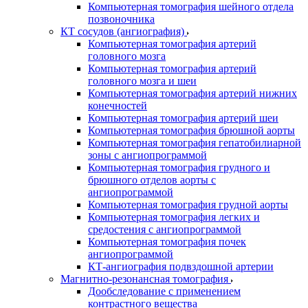
Компьютерная томография шейного отдела
позвоночника
КТ сосудов (ангиография)
Компьютерная томография артерий
головного мозга
Компьютерная томография артерий
головного мозга и шеи
Компьютерная томография артерий нижних
конечностей
Компьютерная томография артерий шеи
Компьютерная томография брюшной аорты
Компьютерная томография гепатобилиарной
зоны с ангиопрограммой
Компьютерная томография грудного и
брюшного отделов аорты с
ангиопрограммой
Компьютерная томография грудной аорты
Компьютерная томография легких и
средостения с ангиопрограммой
Компьютерная томография почек
ангиопрограммой
КТ-ангиография подвздошной артерии
Магнитно-резонансная томография
Дообследование с применением
контрастного вещества