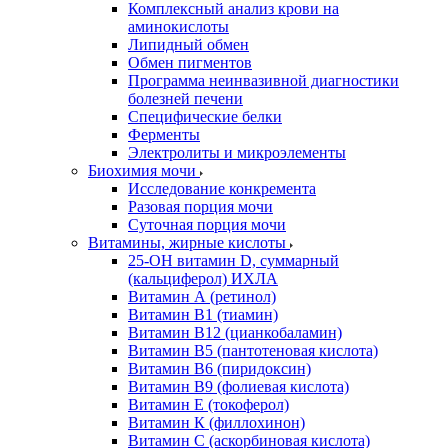
Комплексный анализ крови на
аминокислоты
Липидный обмен
Обмен пигментов
Программа неинвазивной диагностики
болезней печени
Специфические белки
Ферменты
Электролиты и микроэлементы
Биохимия мочи
Исследование конкремента
Разовая порция мочи
Суточная порция мочи
Витамины, жирные кислоты
25-OH витамин D, суммарный
(кальциферол) ИХЛА
Витамин А (ретинол)
Витамин В1 (тиамин)
Витамин В12 (цианкобаламин)
Витамин В5 (пантотеновая кислота)
Витамин В6 (пиридоксин)
Витамин В9 (фолиевая кислота)
Витамин Е (токоферол)
Витамин К (филлохинон)
Витамин С (аскорбиновая кислота)