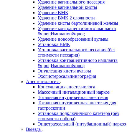
Удаление вагинального пессария
Удаление вагинальной кисты
Удаление ВМК
Удаление ВМК 2 сложности
Удаление кисты бартолиниевой железы
Удаление контрацептивного импланта
&quot;Импланон&quot;
Удаление новообразований вульвы
Установка ВМК
Установка вагинального пессария (без
стоимости пессария)
Установка контрацептивного импланта
&quot;Импланон&quot;
Энуклеация кисты вульвы
Эхогистеросальпингография
Анестезиология
Консультация анестезиолога
Массочный ингаляционный наркоз
Тотальная внутривенная анестезия
Тотальная внутривенная анестезия для
гастроскопии
Установка подключичного катетера (без
стоимости набора)
Эндотрахеальный (интубационный) наркоз
Выезда