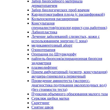
Забор биопсийного материала
дерматопанчем
Забор биологических проб врачом
Кардиотокография плода (с расшифровкой)
Кольпоскопия расширенная
Консультация
специалистов(психолог,юрист,соц.работник)
Лабиопластика
Лечение заболеваний слизистых, кожи с
использованием энергии (1 зона)
медикаментозный аборт
Озонотерапия
Операция по Штурмдорфу
пайпель-биопсия/аспирационная биопсия
эндометрия
плазмолифтинг
Прием амбулаторный (осмотр, консультация)
акушера-гинеколога первичный
Проведение амниотеста (экспресс-
диагностика подтекания околоплодных вод)
(без стоимости теста)
Пункция объемного образования малого таза
Серкляж шейки матки
Скретчинг
Снятие швов