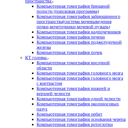
пространства
Компьютерная томография брюшной
полости (поисковая программа)
Компьютерная томография забрюшинного
пространства(система мочевыведения
почки,мочеточники,мочевой пузырь)
Компьютерная томография надпочечников
Компьютерная томография печени
Компьютерная томография поджелудочной
железы
Компьютерная томография почек
КТ головы
Компьютерная томография височной
области
Компьютерная томография головного мозга
Компьютерная томография головного мозга
с контрастом
Компьютерная томография нижней и
верхней челюсти
Компьютерная томография одной челюсти
Компьютерная томография околоносовых
пазух
Компьютерная томография орбит
Компьютерная томография основания черепа
Компьютерная томография ротоглотки