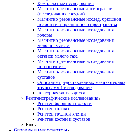
Комплексные исследования
Магнитно-резонансные ангиографии
(исследования сосудов)
Магнитно-резонансные исслед. брюшной
полости и забрюшинного пространства
Магнитно-резонансные исследования
головы
Магнитно-резонансные исследования
молочных желез
Магнитно-резонансные исследования
органов малого таза
Магнитно-резонансные исследования
позвоночника
Магнитно-резонансные исследования
суставов
Описание предоставленных компьютерных
томограмм 1 исследование
повторная запись диска
Рентгенографические исследования
Рентген брюшной полости
Рентген головы
Рентген грудной клетки
Рентген костей и суставов
Еще
Справки и медосмотры