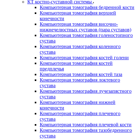
КТ костно-суставной системы
Компьютерная томография бедренной кости
Компьютерная томография верхней
конечности
Компьютерная томография височно-
нижнечелюстных суставов (пара суставов)
Компьютерная томография голеностопного
сустава
Компьютерная томография коленного
сустава
Компьютерная томография костей голени
Компьютерная томография костей
предплечья
Компьютерная томография костей таза
Компьютерная томография локтевого
сустава
Компьютерная томография лучезапястного
сустава
Компьютерная томография нижней
конечности
Компьютерная томография плечевого
сустава
Компьютерная томография плечевой кости
Компьютерная томография тазобедренного
сустава