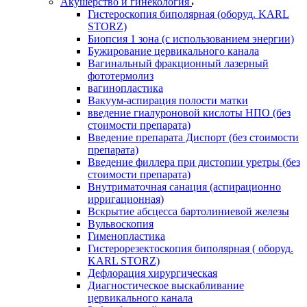
Акушерство и гинекология
Гистероскопия биполярная (оборуд. KARL
STORZ)
Биопсия 1 зона (с использованием энергии)
Бужирование цервикального канала
Вагинальный фракционный лазерный
фототермолиз
вагинопластика
Вакуум-аспирация полости матки
введение гиалуроновой кислоты НПО (без
стоимости препарата)
Введение препарата Диспорт (без стоимости
препарата)
Введение филлера при дистопии уретры (без
стоимости препарата)
Внутриматочная санация (аспирационно
ирригационная)
Вскрытие абсцесса бартолиниевой железы
Вульвоскопия
Гименопластика
Гистерорезектоскопия биполярная ( оборуд.
KARL STORZ)
Дефлорация хирургическая
Диагностическое выскабливание
цервикального канала