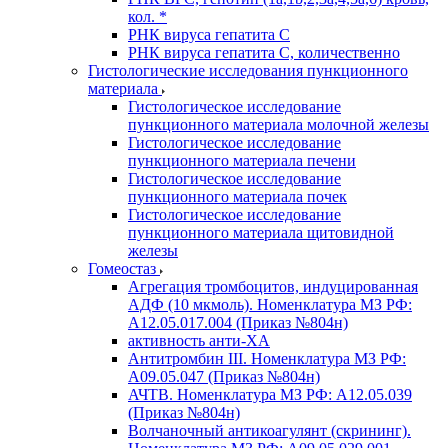
кол. *
РНК вируса гепатита C
РНК вируса гепатита C, количественно
Гистологические исследования пункционного
материала
Гистологическое исследование
пункционного материала молочной железы
Гистологическое исследование
пункционного материала печени
Гистологическое исследование
пункционного материала почек
Гистологическое исследование
пункционного материала щитовидной
железы
Гомеостаз
Агрегация тромбоцитов, индуцированная
АДФ (10 мкмоль). Номенклатура МЗ РФ:
A12.05.017.004 (Приказ №804н)
активность анти-ХА
Антитромбин III. Номенклатура МЗ РФ:
A09.05.047 (Приказ №804н)
АЧТВ. Номенклатура МЗ РФ: A12.05.039
(Приказ №804н)
Волчаночный антикоагулянт (скрининг).