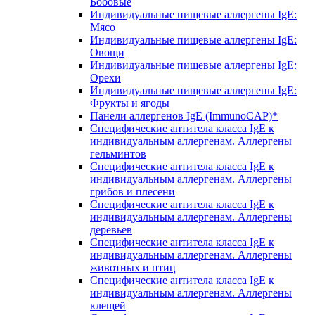
Бобовые
Индивидуальные пищевые аллергены IgE:
Мясо
Индивидуальные пищевые аллергены IgE:
Овощи
Индивидуальные пищевые аллергены IgE:
Орехи
Индивидуальные пищевые аллергены IgE:
Фрукты и ягоды
Панели аллергенов IgE (ImmunoCAP)*
Специфические антитела класса IgE к
индивидуальным аллергенам. Аллергены
гельминтов
Специфические антитела класса IgE к
индивидуальным аллергенам. Аллергены
грибов и плесени
Специфические антитела класса IgE к
индивидуальным аллергенам. Аллергены
деревьев
Специфические антитела класса IgE к
индивидуальным аллергенам. Аллергены
животных и птиц
Специфические антитела класса IgE к
индивидуальным аллергенам. Аллергены
клещей