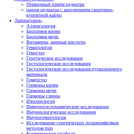
Первичный приём педиатра
прием педиатра с заполнением санаторно-
курортной карты
Лаборатория
Аллергология
Биохимия крови
Биохимия мочи
Витамины, жирные кислоты
Гематология
Гемостаз
Генетическое исследование
Гистологические исследования
Гистологические исследования пункционного
материала
Гомеостаз
Гормоны крови
Гормоны мочи
Гормоны слюны
Изосерология
Иммуногистохимические исследования
Имуннологические исследования
Имуногематология
Исследование генетических полиморфизмов
методом пцр
Коммерческие профили