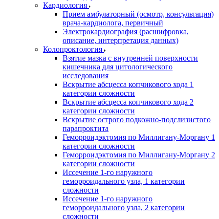
Кардиология
Прием амбулаторный (осмотр, консультация)
врача-кардиолога, первичный
Электрокардиография (расшифровка,
описание, интерпретация данных)
Колопроктология
Взятие мазка с внутренней поверхности
кишечника для цитологического
исследования
Вскрытие абсцесса копчикового хода 1
категории сложности
Вскрытие абсцесса копчикового хода 2
категории сложности
Вскрытие острого подкожно-подслизистого
парапроктита
Геморроидэктомия по Миллигану-Моргану 1
категории сложности
Геморроидэктомия по Миллигану-Моргану 2
категории сложности
Иссечение 1-го наружного
геморроидального узла, 1 категории
сложности
Иссечение 1-го наружного
геморроидального узла, 2 категории
сложности