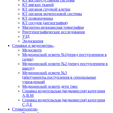
КТ костно-суставной системы
КТ мягких тканей
КТ органов грудной клетки
КТ органов мочеполовой системы
КТ позвоночника
КТ сосудов (ангиография)
Магнитно-резонансная томография
Рентгенографические исследования
УЗД
Эндоскопия
Справки и медосмотры
Медосмотр
Медицинский осмотр №1(перед поступлением в
садик)
Медицинский осмотр №2 (перед поступлением в
школу)
Медицинский осмотр №3
(абитуриенты.поступления в специальные
учреждения0
Медицинский осмотр дети 1мес
Справка водительская (медкомиссия) категория
А,В.М
Справка водительская (медкомиссия) категория
С,Д,Е
Стоматология