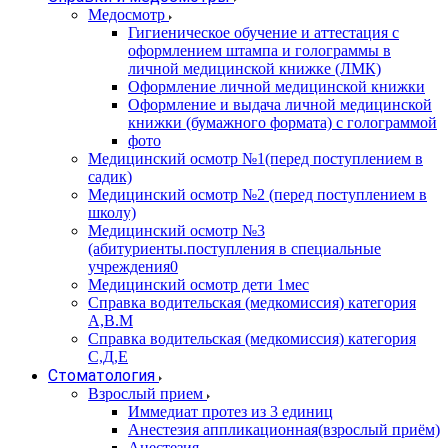
Медосмотр
Гигиеническое обучение и аттестация с
оформлением штампа и голограммы в
личной медицинской книжке (ЛМК)
Оформление личной медицинской книжки
Оформление и выдача личной медицинской
книжки (бумажного формата) с голограммой
фото
Медицинский осмотр №1(перед поступлением в
садик)
Медицинский осмотр №2 (перед поступлением в
школу)
Медицинский осмотр №3
(абитуриенты.поступления в специальные
учреждения0
Медицинский осмотр дети 1мес
Справка водительская (медкомиссия) категория
А,В.М
Справка водительская (медкомиссия) категория
С,Д,Е
Стоматология
Взрослый прием
Иммедиат протез из 3 единиц
Анестезия аппликационная(взрослый приём)
Анестезия