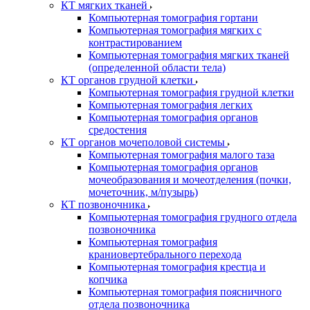
КТ мягких тканей
Компьютерная томография гортани
Компьютерная томография мягких с
контрастированием
Компьютерная томография мягких тканей
(определенной области тела)
КТ органов грудной клетки
Компьютерная томография грудной клетки
Компьютерная томография легких
Компьютерная томография органов
средостения
КТ органов мочеполовой системы
Компьютерная томография малого таза
Компьютерная томография органов
мочеобразования и мочеотделения (почки,
мочеточник, м/пузырь)
КТ позвоночника
Компьютерная томография грудного отдела
позвоночника
Компьютерная томография
краниовертебрального перехода
Компьютерная томография крестца и
копчика
Компьютерная томография поясничного
отдела позвоночника