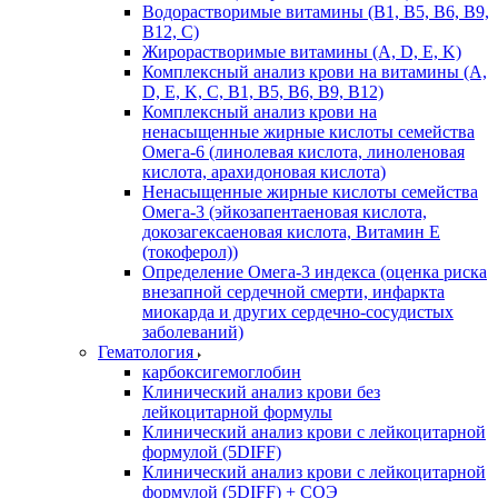
Водорастворимые витамины (B1, B5, B6, В9,
В12, С)
Жирорастворимые витамины (A, D, E, K)
Комплексный анализ крови на витамины (A,
D, E, K, C, B1, B5, B6, В9, B12)
Комплексный анализ крови на
ненасыщенные жирные кислоты семейства
Омега-6 (линолевая кислота, линоленовая
кислота, арахидоновая кислота)
Ненасыщенные жирные кислоты семейства
Омега-3 (эйкозапентаеновая кислота,
докозагексаеновая кислота, Витамин E
(токоферол))
Определение Омега-3 индекса (оценка риска
внезапной сердечной смерти, инфаркта
миокарда и других сердечно-сосудистых
заболеваний)
Гематология
карбоксигемоглобин
Клинический анализ крови без
лейкоцитарной формулы
Клинический анализ крови с лейкоцитарной
формулой (5DIFF)
Клинический анализ крови с лейкоцитарной
формулой (5DIFF) + СОЭ