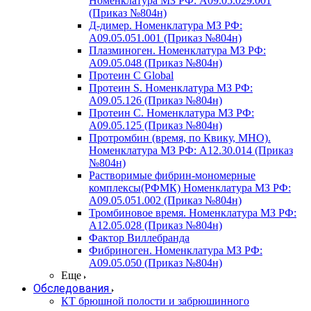
Номенклатура МЗ РФ: A09.05.029.001
(Приказ №804н)
Д-димер. Номенклатура МЗ РФ:
A09.05.051.001 (Приказ №804н)
Плазминоген. Номенклатура МЗ РФ:
A09.05.048 (Приказ №804н)
Протеин C Global
Протеин S. Номенклатура МЗ РФ:
A09.05.126 (Приказ №804н)
Протеин С. Номенклатура МЗ РФ:
A09.05.125 (Приказ №804н)
Протромбин (время, по Квику, МНО).
Номенклатура МЗ РФ: A12.30.014 (Приказ
№804н)
Растворимые фибрин-мономерные
комплексы(РФМК) Номенклатура МЗ РФ:
A09.05.051.002 (Приказ №804н)
Тромбиновое время. Номенклатура МЗ РФ:
A12.05.028 (Приказ №804н)
Фактор Виллебранда
Фибриноген. Номенклатура МЗ РФ:
A09.05.050 (Приказ №804н)
Еще
Обследования
КТ брюшной полости и забрюшинного