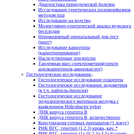
Диагностика периодической болезни
Исследование генетических полиморфизмов
методом пцр
Исследование на родство
Молекулярно-генетический анализ мужского
бесплодия
Неинвазивный пренатальный днк-тест
(нипт)
Исследование кариотипа
(кариотипирование)
Наследственные эпилепсии
Тандемная масс-спектрометрия(спектр
ацилкарнитинов,аминокислот)
Гистологические исследования
Гистологическое исследование плаценты
Гистологическое исследование эндометрия
(в т.ч. пайпель-биопсия)
Гистологическое исследование
эндоскопического материала желудка с
выявлением Helicobacter pylori
ДНК вируса гепатита B
ДНК вируса гепатита B, количественно
Консультация готовых препаратов (1 локус)
РНК ВГC, генотип (1,2,3) кровь, кач. *
РНК ВГC, генотип (1a,1b,2,3a,4,5a,6) кровь,