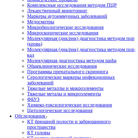
Комплексные исследования методом ПЦР
Лекарственный мониторинг
Маркеры аутоиммунных заболеваний
Медосмотры
Микробиологические исследования
Микроскопические исследования
Молекулярная (днк/рнк) диагностика методом пцр
(кровь)
Молекулярная (днк/рнк) диагностика методом пцр,
кал
Молекулярная диагностика методом nasba
Общеклинические исследования
Программы пренатального скрининга
Серологические маркеры инфекционных
заболеваний
Тяжелые металлы и микроэлементы
Тяжелые металы и микроэлементы
ФБУЗ
Химико-токсилогические исследования
Цитологические исследования
Обследования
КТ брюшной полости и забрюшинного
пространства
КТ головы