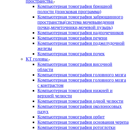
пространства
Компьютерная томография брюшной
полости (поисковая программа)
Компьютерная томография забрюшинного
пространства(система мочевыведения
почки,мочеточники,мочевой пузырь)
Компьютерная томография надпочечников
Компьютерная томография печени
Компьютерная томография поджелудочной
железы
Компьютерная томография почек
КТ головы
Компьютерная томография височной
области
Компьютерная томография головного мозга
Компьютерная томография головного мозга
с контрастом
Компьютерная томография нижней и
верхней челюсти
Компьютерная томография одной челюсти
Компьютерная томография околоносовых
пазух
Компьютерная томография орбит
Компьютерная томография основания черепа
Компьютерная томография ротоглотки