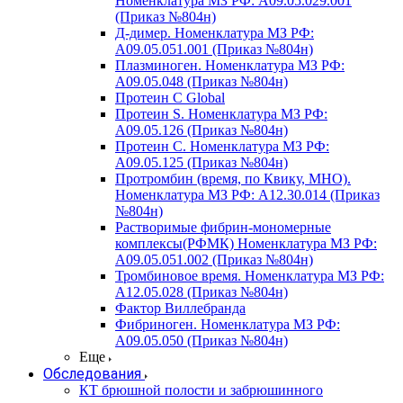
Номенклатура МЗ РФ: A09.05.029.001
(Приказ №804н)
Д-димер. Номенклатура МЗ РФ:
A09.05.051.001 (Приказ №804н)
Плазминоген. Номенклатура МЗ РФ:
A09.05.048 (Приказ №804н)
Протеин C Global
Протеин S. Номенклатура МЗ РФ:
A09.05.126 (Приказ №804н)
Протеин С. Номенклатура МЗ РФ:
A09.05.125 (Приказ №804н)
Протромбин (время, по Квику, МНО).
Номенклатура МЗ РФ: A12.30.014 (Приказ
№804н)
Растворимые фибрин-мономерные
комплексы(РФМК) Номенклатура МЗ РФ:
A09.05.051.002 (Приказ №804н)
Тромбиновое время. Номенклатура МЗ РФ:
A12.05.028 (Приказ №804н)
Фактор Виллебранда
Фибриноген. Номенклатура МЗ РФ:
A09.05.050 (Приказ №804н)
Еще
Обследования
КТ брюшной полости и забрюшинного