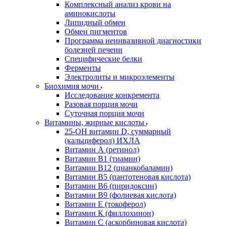
Комплексный анализ крови на
аминокислоты
Липидный обмен
Обмен пигментов
Программа неинвазивной диагностики
болезней печени
Специфические белки
Ферменты
Электролиты и микроэлементы
Биохимия мочи
Исследование конкремента
Разовая порция мочи
Суточная порция мочи
Витамины, жирные кислоты
25-OH витамин D, суммарный
(кальциферол) ИХЛА
Витамин А (ретинол)
Витамин В1 (тиамин)
Витамин В12 (цианкобаламин)
Витамин В5 (пантотеновая кислота)
Витамин В6 (пиридоксин)
Витамин В9 (фолиевая кислота)
Витамин Е (токоферол)
Витамин К (филлохинон)
Витамин С (аскорбиновая кислота)