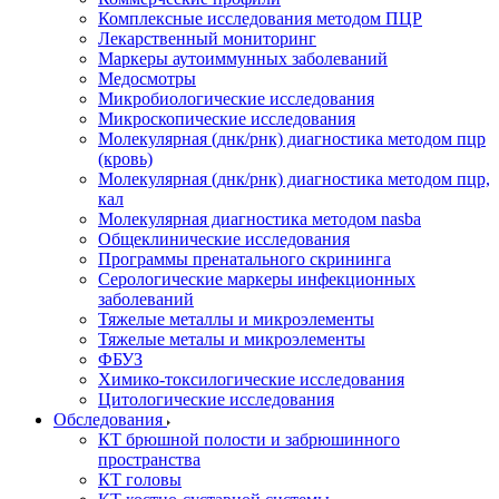
Комплексные исследования методом ПЦР
Лекарственный мониторинг
Маркеры аутоиммунных заболеваний
Медосмотры
Микробиологические исследования
Микроскопические исследования
Молекулярная (днк/рнк) диагностика методом пцр
(кровь)
Молекулярная (днк/рнк) диагностика методом пцр,
кал
Молекулярная диагностика методом nasba
Общеклинические исследования
Программы пренатального скрининга
Серологические маркеры инфекционных
заболеваний
Тяжелые металлы и микроэлементы
Тяжелые металы и микроэлементы
ФБУЗ
Химико-токсилогические исследования
Цитологические исследования
Обследования
КТ брюшной полости и забрюшинного
пространства
КТ головы