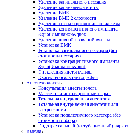
Удаление вагинального пессария
Удаление вагинальной кисты
Удаление ВМК
Удаление ВМК 2 сложности
Удаление кисты бартолиниевой железы
Удаление контрацептивного импланта
&quot;Импланон&quot;
Удаление новообразований вульвы
Установка ВМК
Установка вагинального пессария (без
стоимости пессария)
Установка контрацептивного импланта
&quot;Импланон&quot;
Энуклеация кисты вульвы
Эхогистеросальпингография
Анестезиология
Консультация анестезиолога
Массочный ингаляционный наркоз
Тотальная внутривенная анестезия
Тотальная внутривенная анестезия для
гастроскопии
Установка подключичного катетера (без
стоимости набора)
Эндотрахеальный (интубационный) наркоз
Выезда