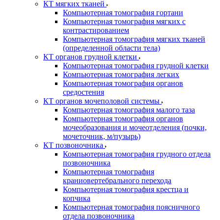
КТ мягких тканей
Компьютерная томография гортани
Компьютерная томография мягких с
контрастированием
Компьютерная томография мягких тканей
(определенной области тела)
КТ органов грудной клетки
Компьютерная томография грудной клетки
Компьютерная томография легких
Компьютерная томография органов
средостения
КТ органов мочеполовой системы
Компьютерная томография малого таза
Компьютерная томография органов
мочеобразования и мочеотделения (почки,
мочеточник, м/пузырь)
КТ позвоночника
Компьютерная томография грудного отдела
позвоночника
Компьютерная томография
краниовертебрального перехода
Компьютерная томография крестца и
копчика
Компьютерная томография поясничного
отдела позвоночника