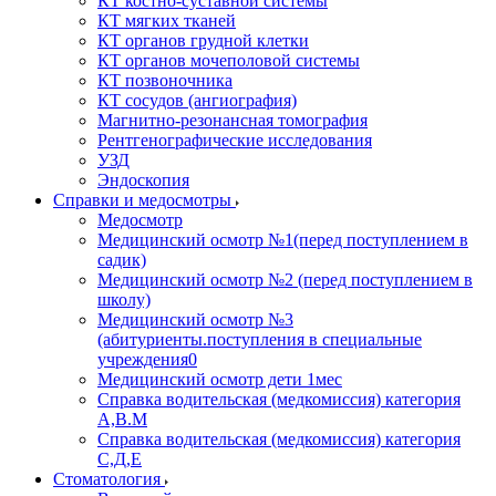
КТ костно-суставной системы
КТ мягких тканей
КТ органов грудной клетки
КТ органов мочеполовой системы
КТ позвоночника
КТ сосудов (ангиография)
Магнитно-резонансная томография
Рентгенографические исследования
УЗД
Эндоскопия
Справки и медосмотры
Медосмотр
Медицинский осмотр №1(перед поступлением в
садик)
Медицинский осмотр №2 (перед поступлением в
школу)
Медицинский осмотр №3
(абитуриенты.поступления в специальные
учреждения0
Медицинский осмотр дети 1мес
Справка водительская (медкомиссия) категория
А,В.М
Справка водительская (медкомиссия) категория
С,Д,Е
Стоматология