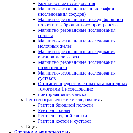
Комплексные исследования
Магнитно-резонансные ангиографии
(исследования сосудов)
Магнитно-резонансные исслед. брюшной
полости и забрюшинного пространства
Магнитно-резонансные исследования
головы
Магнитно-резонансные исследования
молочных желез
Магнитно-резонансные исследования
органов малого таза
Магнитно-резонансные исследования
позвоночника
Магнитно-резонансные исследования
суставов
Описание предоставленных компьютерных
томограмм 1 исследование
повторная запись диска
Рентгенографические исследования
Рентген брюшной полости
Рентген головы
Рентген грудной клетки
Рентген костей и суставов
Еще
Справки и медосмотры