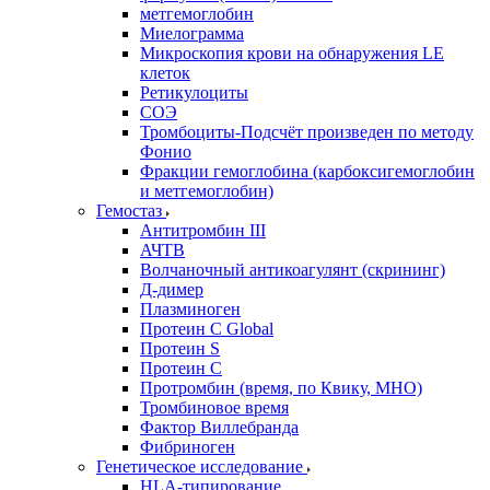
метгемоглобин
Миелограмма
Микроскопия крови на обнаружения LE
клеток
Ретикулоциты
СОЭ
Тромбоциты-Подсчёт произведен по методу
Фонио
Фракции гемоглобина (карбоксигемоглобин
и метгемоглобин)
Гемостаз
Антитромбин III
АЧТВ
Волчаночный антикоагулянт (скрининг)
Д-димер
Плазминоген
Протеин C Global
Протеин S
Протеин С
Протромбин (время, по Квику, МНО)
Тромбиновое время
Фактор Виллебранда
Фибриноген
Генетическое исследование
HLA-типирование