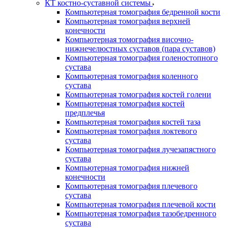
КТ костно-суставной системы
Компьютерная томография бедренной кости
Компьютерная томография верхней
конечности
Компьютерная томография височно-
нижнечелюстных суставов (пара суставов)
Компьютерная томография голеностопного
сустава
Компьютерная томография коленного
сустава
Компьютерная томография костей голени
Компьютерная томография костей
предплечья
Компьютерная томография костей таза
Компьютерная томография локтевого
сустава
Компьютерная томография лучезапястного
сустава
Компьютерная томография нижней
конечности
Компьютерная томография плечевого
сустава
Компьютерная томография плечевой кости
Компьютерная томография тазобедренного
сустава