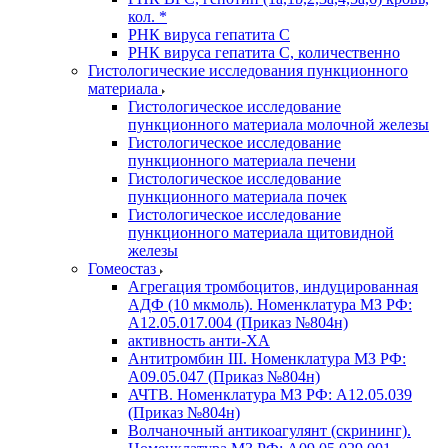
кол. *
РНК вируса гепатита C
РНК вируса гепатита C, количественно
Гистологические исследования пункционного
материала
Гистологическое исследование
пункционного материала молочной железы
Гистологическое исследование
пункционного материала печени
Гистологическое исследование
пункционного материала почек
Гистологическое исследование
пункционного материала щитовидной
железы
Гомеостаз
Агрегация тромбоцитов, индуцированная
АДФ (10 мкмоль). Номенклатура МЗ РФ:
A12.05.017.004 (Приказ №804н)
активность анти-ХА
Антитромбин III. Номенклатура МЗ РФ:
A09.05.047 (Приказ №804н)
АЧТВ. Номенклатура МЗ РФ: A12.05.039
(Приказ №804н)
Волчаночный антикоагулянт (скрининг).