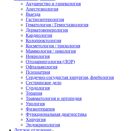
Акушерство и гинекология
Анестезиология
Выезда
Гастроэнтерология
Гематология / Гемостазиология
Дерматовенерология
Кардиология
Колопроктология
Косметология / трихология
Маммология / онкология
Неврология
Отоларингология (ЛОР)
Офтальмология
Психиатрия
Сердечно-сосудистая хирургия, флебология
Сестринское дело
Сурдология
Терапия
Травматология и ортопедия
Урология
Физиотерапия
Функциональная диагностика
Хирургия
Эндокринология
Детское отделение