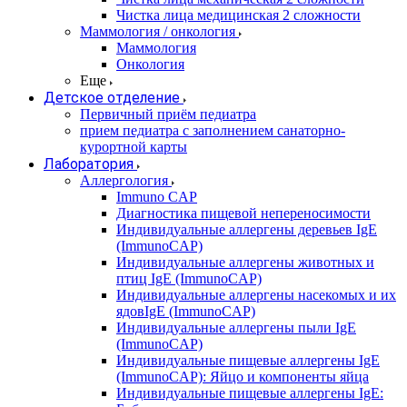
Чистка лица медицинская 2 сложности
Маммология / онкология
Маммология
Онкология
Еще
Детское отделение
Первичный приём педиатра
прием педиатра с заполнением санаторно-
курортной карты
Лаборатория
Аллергология
Immuno CAP
Диагностика пищевой непереносимости
Индивидуальные аллергены деревьев IgE
(ImmunoCAP)
Индивидуальные аллергены животных и
птиц IgE (ImmunoCAP)
Индивидуальные аллергены насекомых и их
ядовIgE (ImmunoCAP)
Индивидуальные аллергены пыли IgE
(ImmunoCAP)
Индивидуальные пищевые аллергены IgE
(ImmunoCAP): Яйцо и компоненты яйца
Индивидуальные пищевые аллергены IgE: