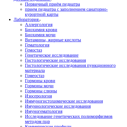
Первичный приём педиатра
прием педиатра с заполнением санаторно-
курортной карты
Лаборатория
Аллергология
Биохимия крови
Биохимия мочи
Витамины, жирные кислоты
Гематология
Гемостаз
Генетическое исследование
Гистологические исследования
Гистологические исследования пункционного
материала
Гомеостаз
Гормоны крови
Гормоны мочи
Гормоны слюны
Изосерология
Иммуногистохимические исследования
Имуннологические исследования
Имуногематология
Исследование генетических полиморфизмов
методом пцр
Коммерческие профили