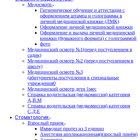
Медосмотр
Гигиеническое обучение и аттестация с
оформлением штампа и голограммы в
личной медицинской книжке (ЛМК)
Оформление личной медицинской книжки
Оформление и выдача личной медицинской
книжки (бумажного формата) с голограммой
фото
Медицинский осмотр №1(перед поступлением в
садик)
Медицинский осмотр №2 (перед поступлением в
школу)
Медицинский осмотр №3
(абитуриенты.поступления в специальные
учреждения0
Медицинский осмотр дети 1мес
Справка водительская (медкомиссия) категория
А,В.М
Справка водительская (медкомиссия) категория
С,Д,Е
Стоматология
Взрослый прием
Иммедиат протез из 3 единиц
Анестезия аппликационная(взрослый приём)
Анестезия