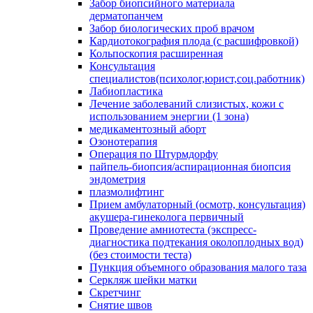
Забор биопсийного материала
дерматопанчем
Забор биологических проб врачом
Кардиотокография плода (с расшифровкой)
Кольпоскопия расширенная
Консультация
специалистов(психолог,юрист,соц.работник)
Лабиопластика
Лечение заболеваний слизистых, кожи с
использованием энергии (1 зона)
медикаментозный аборт
Озонотерапия
Операция по Штурмдорфу
пайпель-биопсия/аспирационная биопсия
эндометрия
плазмолифтинг
Прием амбулаторный (осмотр, консультация)
акушера-гинеколога первичный
Проведение амниотеста (экспресс-
диагностика подтекания околоплодных вод)
(без стоимости теста)
Пункция объемного образования малого таза
Серкляж шейки матки
Скретчинг
Снятие швов