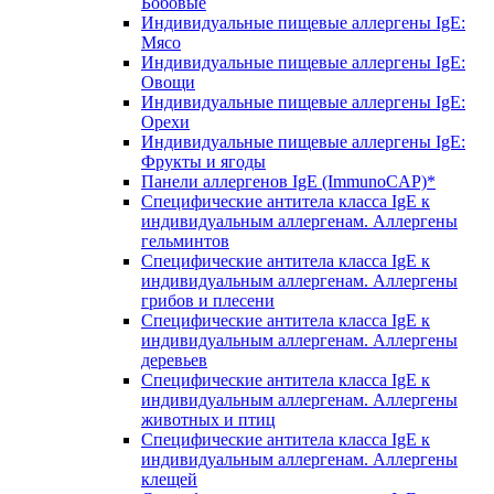
Бобовые
Индивидуальные пищевые аллергены IgE:
Мясо
Индивидуальные пищевые аллергены IgE:
Овощи
Индивидуальные пищевые аллергены IgE:
Орехи
Индивидуальные пищевые аллергены IgE:
Фрукты и ягоды
Панели аллергенов IgE (ImmunoCAP)*
Специфические антитела класса IgE к
индивидуальным аллергенам. Аллергены
гельминтов
Специфические антитела класса IgE к
индивидуальным аллергенам. Аллергены
грибов и плесени
Специфические антитела класса IgE к
индивидуальным аллергенам. Аллергены
деревьев
Специфические антитела класса IgE к
индивидуальным аллергенам. Аллергены
животных и птиц
Специфические антитела класса IgE к
индивидуальным аллергенам. Аллергены
клещей