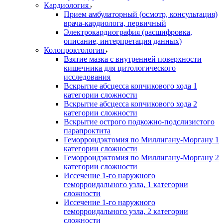
Кардиология
Прием амбулаторный (осмотр, консультация)
врача-кардиолога, первичный
Электрокардиография (расшифровка,
описание, интерпретация данных)
Колопроктология
Взятие мазка с внутренней поверхности
кишечника для цитологического
исследования
Вскрытие абсцесса копчикового хода 1
категории сложности
Вскрытие абсцесса копчикового хода 2
категории сложности
Вскрытие острого подкожно-подслизистого
парапроктита
Геморроидэктомия по Миллигану-Моргану 1
категории сложности
Геморроидэктомия по Миллигану-Моргану 2
категории сложности
Иссечение 1-го наружного
геморроидального узла, 1 категории
сложности
Иссечение 1-го наружного
геморроидального узла, 2 категории
сложности