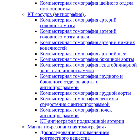
Компьютерная томография шейного отдела
позвоночника
КТ сосудов (ангиография)
Компьютерная томография артерий
головного мозга
Компьютерная томография артерий
головного мозга и шеи
Компьютерная томография артерий нижних
конечностей
Компьютерная томография артерий шеи
Компьютерная томография брюшной аорты
Компьютерная томография гепатобилиарной
зоны с ангиопрограммой
Компьютерная томография грудного и
брюшного отделов аорты с
ангиопрограммой
Компьютерная томография грудной аорты
Компьютерная томография легких и
средостения с ангиопрограммой
Компьютерная томография почек
ангиопрограммой
КТ-ангиография подвздошной артерии
Магнитно-резонансная томография
Дообследование с применением
контрастного вещества