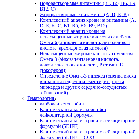
Водорастворимые витамины (B1, B5, B6, В9,
В12, С)
Жирорастворимые витамины (A, D, E, K)
Комплексный анализ крови на витамины (A,
D, E, K, C, B1, B5, B6, В9, B12)
Комплексный анализ крови на
ненасыщенные жирные кислоты семейства
Омега-6 (линолевая кислота, линоленовая
кислота, арахидоновая кислота)
Ненасыщенные жирные кислоты семейства
Омега-3 (эйкозапентаеновая кислота,
докозагексаеновая кислота, Витамин E
(токоферол))
Определение Омега-3 индекса (оценка риска
внезапной сердечной смерти, инфаркта
миокарда и других сердечно-сосудистых
заболеваний)
Гематология
карбоксигемоглобин
Клинический анализ крови без
лейкоцитарной формулы
Клинический анализ крови с лейкоцитарной
формулой (5DIFF)
Клинический анализ крови с лейкоцитарной
формулой (5DIFF) + СОЭ