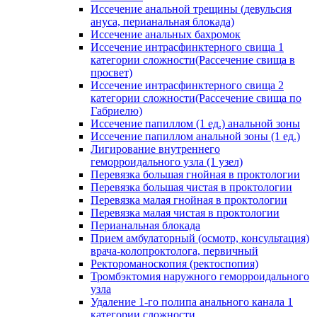
Иссечение анальной трещины (девульсия
ануса, перианальная блокада)
Иссечение анальных бахромок
Иссечение интрасфинктерного свища 1
категории сложности(Рассечение свища в
просвет)
Иссечение интрасфинктерного свища 2
категории сложности(Рассечение свища по
Габриелю)
Иссечение папиллом (1 ед.) анальной зоны
Иссечение папиллом анальной зоны (1 ед.)
Лигирование внутреннего
геморроидального узла (1 узел)
Перевязка большая гнойная в проктологии
Перевязка большая чистая в проктологии
Перевязка малая гнойная в проктологии
Перевязка малая чистая в проктологии
Перианальная блокада
Прием амбулаторный (осмотр, консультация)
врача-колопроктолога, первичный
Ректороманоскопия (ректоспопия)
Тромбэктомия наружного геморроидального
узла
Удаление 1-го полипа анального канала 1
категории сложности