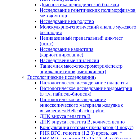
Диагностика периодической болезни
Исследование генетических полиморфизмов
методом пцр
Исследование на родство
Молекулярно-генетический анализ мужского
бесплодия
Неинвазивный пренатальный днк-тест
(нипт)
Исследование кариотипа
(кариотипирование)
Наследственные эпилепсии
Тандемная масс-спектрометрия(спектр
ацилкарнитинов,аминокислот)
Гистологические исследования
Гистологическое исследование плаценты
Гистологическое исследование эндометрия
(в т.ч. пайпель-биопсия)
Гистологическое исследование
эндоскопического материала желудка с
выявлением Helicobacter pylori
ДНК вируса гепатита B
ДНК вируса гепатита B, количественно
Консультация готовых препаратов (1 локус)
РНК ВГC, генотип (1,2,3) кровь, кач. *
РНК ВГC, генотип (1a,1b,2,3a,4,5a,6) кровь,