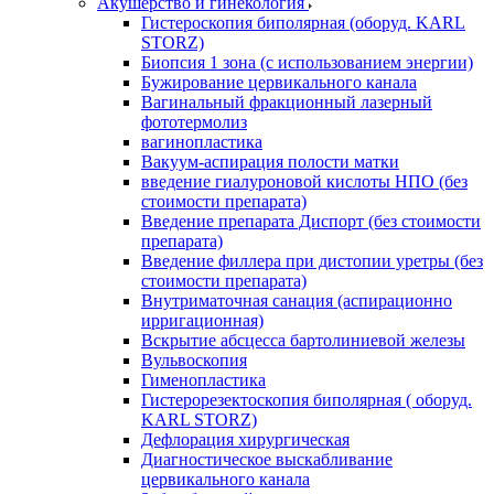
Акушерство и гинекология
Гистероскопия биполярная (оборуд. KARL
STORZ)
Биопсия 1 зона (с использованием энергии)
Бужирование цервикального канала
Вагинальный фракционный лазерный
фототермолиз
вагинопластика
Вакуум-аспирация полости матки
введение гиалуроновой кислоты НПО (без
стоимости препарата)
Введение препарата Диспорт (без стоимости
препарата)
Введение филлера при дистопии уретры (без
стоимости препарата)
Внутриматочная санация (аспирационно
ирригационная)
Вскрытие абсцесса бартолиниевой железы
Вульвоскопия
Гименопластика
Гистерорезектоскопия биполярная ( оборуд.
KARL STORZ)
Дефлорация хирургическая
Диагностическое выскабливание
цервикального канала