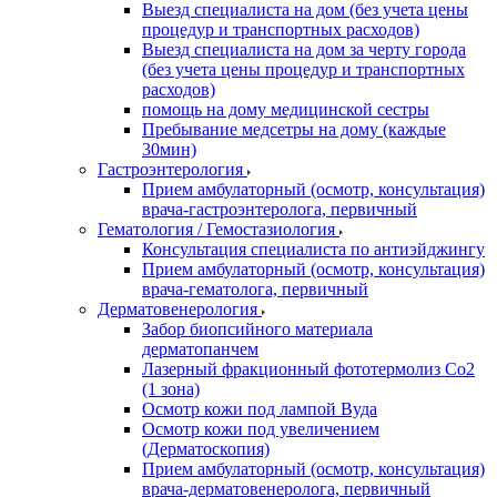
Выезд специалиста на дом (без учета цены
процедур и транспортных расходов)
Выезд специалиста на дом за черту города
(без учета цены процедур и транспортных
расходов)
помощь на дому медицинской сестры
Пребывание медсетры на дому (каждые
30мин)
Гастроэнтерология
Прием амбулаторный (осмотр, консультация)
врача-гастроэнтеролога, первичный
Гематология / Гемостазиология
Консультация специалиста по антиэйджингу
Прием амбулаторный (осмотр, консультация)
врача-гематолога, первичный
Дерматовенерология
Забор биопсийного материала
дерматопанчем
Лазерный фракционный фототермолиз Со2
(1 зона)
Осмотр кожи под лампой Вуда
Осмотр кожи под увеличением
(Дерматоскопия)
Прием амбулаторный (осмотр, консультация)
врача-дерматовенеролога, первичный