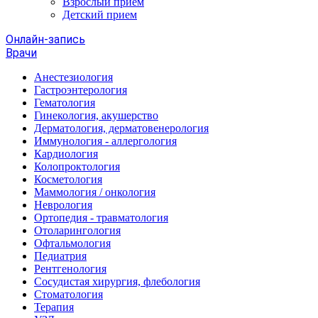
Взрослый прием
Детский прием
Онлайн-запись
Врачи
Анестезиология
Гастроэнтерология
Гематология
Гинекология, акушерство
Дерматология, дерматовенерология
Иммунология - аллергология
Кардиология
Колопроктология
Косметология
Маммология / онкология
Неврология
Ортопедия - травматология
Отоларингология
Офтальмология
Педиатрия
Рентгенология
Сосудистая хирургия, флебология
Стоматология
Терапия