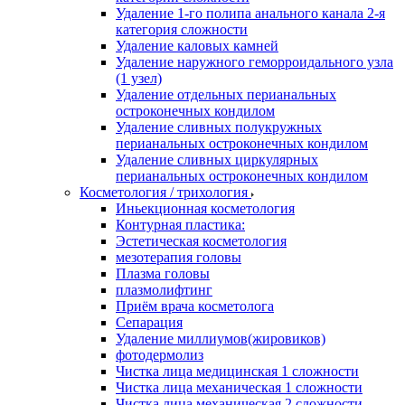
Удаление 1-го полипа анального канала 2-я
категория сложности
Удаление каловых камней
Удаление наружного геморроидального узла
(1 узел)
Удаление отдельных перианальных
остроконечных кондилом
Удаление сливных полукружных
перианальных остроконечных кондилом
Удаление сливных циркулярных
перианальных остроконечных кондилом
Косметология / трихология
Иньекционная косметология
Контурная пластика:
Эстетическая косметология
мезотерапия головы
Плазма головы
плазмолифтинг
Приём врача косметолога
Сепарация
Удаление миллиумов(жировиков)
фотодермолиз
Чистка лица медицинская 1 сложности
Чистка лица механическая 1 сложности
Чистка лица механическая 2 сложности