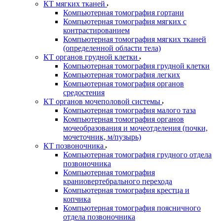
КТ мягких тканей
Компьютерная томография гортани
Компьютерная томография мягких с
контрастированием
Компьютерная томография мягких тканей
(определенной области тела)
КТ органов грудной клетки
Компьютерная томография грудной клетки
Компьютерная томография легких
Компьютерная томография органов
средостения
КТ органов мочеполовой системы
Компьютерная томография малого таза
Компьютерная томография органов
мочеобразования и мочеотделения (почки,
мочеточник, м/пузырь)
КТ позвоночника
Компьютерная томография грудного отдела
позвоночника
Компьютерная томография
краниовертебрального перехода
Компьютерная томография крестца и
копчика
Компьютерная томография поясничного
отдела позвоночника