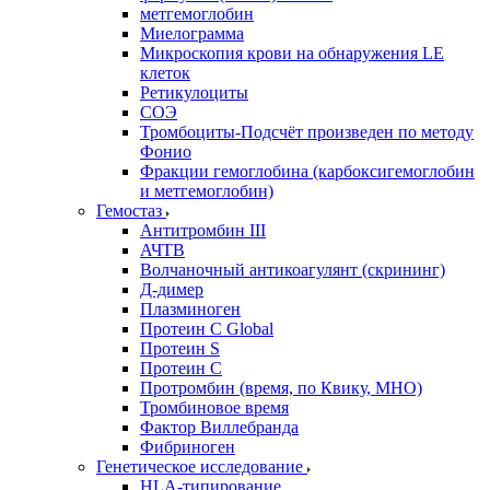
метгемоглобин
Миелограмма
Микроскопия крови на обнаружения LE
клеток
Ретикулоциты
СОЭ
Тромбоциты-Подсчёт произведен по методу
Фонио
Фракции гемоглобина (карбоксигемоглобин
и метгемоглобин)
Гемостаз
Антитромбин III
АЧТВ
Волчаночный антикоагулянт (скрининг)
Д-димер
Плазминоген
Протеин C Global
Протеин S
Протеин С
Протромбин (время, по Квику, МНО)
Тромбиновое время
Фактор Виллебранда
Фибриноген
Генетическое исследование
HLA-типирование