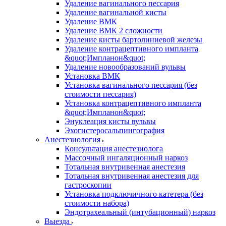
Удаление вагинального пессария
Удаление вагинальной кисты
Удаление ВМК
Удаление ВМК 2 сложности
Удаление кисты бартолиниевой железы
Удаление контрацептивного импланта
&quot;Импланон&quot;
Удаление новообразований вульвы
Установка ВМК
Установка вагинального пессария (без
стоимости пессария)
Установка контрацептивного импланта
&quot;Импланон&quot;
Энуклеация кисты вульвы
Эхогистеросальпингография
Анестезиология
Консультация анестезиолога
Массочный ингаляционный наркоз
Тотальная внутривенная анестезия
Тотальная внутривенная анестезия для
гастроскопии
Установка подключичного катетера (без
стоимости набора)
Эндотрахеальный (интубационный) наркоз
Выезда