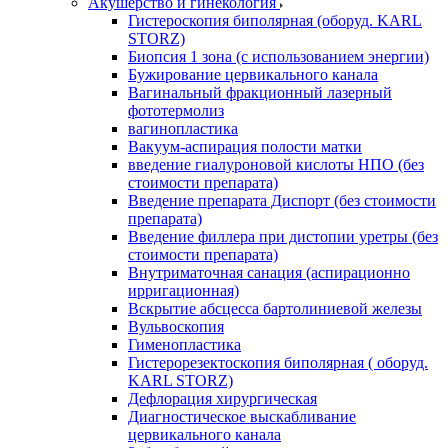
Акушерство и гинекология
Гистероскопия биполярная (оборуд. KARL
STORZ)
Биопсия 1 зона (с использованием энергии)
Бужирование цервикального канала
Вагинальный фракционный лазерный
фототермолиз
вагинопластика
Вакуум-аспирация полости матки
введение гиалуроновой кислоты НПО (без
стоимости препарата)
Введение препарата Диспорт (без стоимости
препарата)
Введение филлера при дистопии уретры (без
стоимости препарата)
Внутриматочная санация (аспирационно
ирригационная)
Вскрытие абсцесса бартолиниевой железы
Вульвоскопия
Гименопластика
Гистерорезектоскопия биполярная ( оборуд.
KARL STORZ)
Дефлорация хирургическая
Диагностическое выскабливание
цервикального канала