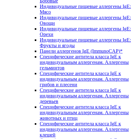
Бобовые
Индивидуальные пищевые аллергены IgE:
Мясо
Индивидуальные пищевые аллергены IgE:
Овощи
Индивидуальные пищевые аллергены IgE:
Орехи
Индивидуальные пищевые аллергены IgE:
Фрукты и ягоды
Панели аллергенов IgE (ImmunoCAP)*
Специфические антитела класса IgE к
индивидуальным аллергенам. Аллергены
гельминтов
Специфические антитела класса IgE к
индивидуальным аллергенам. Аллергены
грибов и плесени
Специфические антитела класса IgE к
индивидуальным аллергенам. Аллергены
деревьев
Специфические антитела класса IgE к
индивидуальным аллергенам. Аллергены
животных и птиц
Специфические антитела класса IgE к
индивидуальным аллергенам. Аллергены
клещей