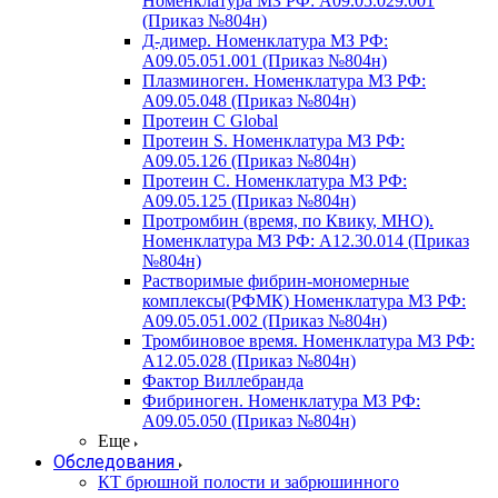
Номенклатура МЗ РФ: A09.05.029.001
(Приказ №804н)
Д-димер. Номенклатура МЗ РФ:
A09.05.051.001 (Приказ №804н)
Плазминоген. Номенклатура МЗ РФ:
A09.05.048 (Приказ №804н)
Протеин C Global
Протеин S. Номенклатура МЗ РФ:
A09.05.126 (Приказ №804н)
Протеин С. Номенклатура МЗ РФ:
A09.05.125 (Приказ №804н)
Протромбин (время, по Квику, МНО).
Номенклатура МЗ РФ: A12.30.014 (Приказ
№804н)
Растворимые фибрин-мономерные
комплексы(РФМК) Номенклатура МЗ РФ:
A09.05.051.002 (Приказ №804н)
Тромбиновое время. Номенклатура МЗ РФ:
A12.05.028 (Приказ №804н)
Фактор Виллебранда
Фибриноген. Номенклатура МЗ РФ:
A09.05.050 (Приказ №804н)
Еще
Обследования
КТ брюшной полости и забрюшинного