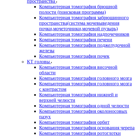
пространства
Компьютерная томография брюшной
полости (поисковая программа)
Компьютерная томография забрюшинного
пространства(система мочевыведения
почки,мочеточники,мочевой пузырь)
Компьютерная томография надпочечников
Компьютерная томография печени
Компьютерная томография поджелудочной
железы
Компьютерная томография почек
КТ головы
Компьютерная томография височной
области
Компьютерная томография головного мозга
Компьютерная томография головного мозга
с контрастом
Компьютерная томография нижней и
верхней челюсти
Компьютерная томография одной челюсти
Компьютерная томография околоносовых
пазух
Компьютерная томография орбит
Компьютерная томография основания черепа
Компьютерная томография ротоглотки