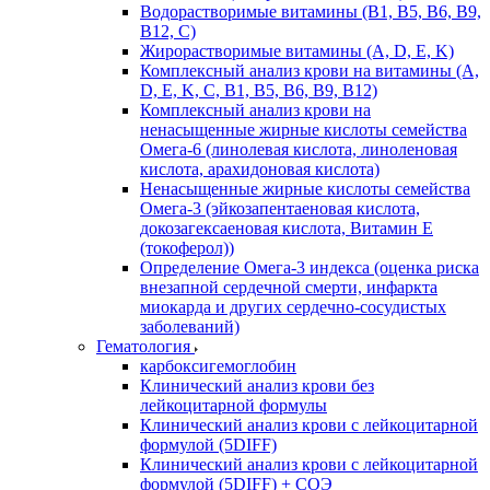
Водорастворимые витамины (B1, B5, B6, В9,
В12, С)
Жирорастворимые витамины (A, D, E, K)
Комплексный анализ крови на витамины (A,
D, E, K, C, B1, B5, B6, В9, B12)
Комплексный анализ крови на
ненасыщенные жирные кислоты семейства
Омега-6 (линолевая кислота, линоленовая
кислота, арахидоновая кислота)
Ненасыщенные жирные кислоты семейства
Омега-3 (эйкозапентаеновая кислота,
докозагексаеновая кислота, Витамин E
(токоферол))
Определение Омега-3 индекса (оценка риска
внезапной сердечной смерти, инфаркта
миокарда и других сердечно-сосудистых
заболеваний)
Гематология
карбоксигемоглобин
Клинический анализ крови без
лейкоцитарной формулы
Клинический анализ крови с лейкоцитарной
формулой (5DIFF)
Клинический анализ крови с лейкоцитарной
формулой (5DIFF) + СОЭ