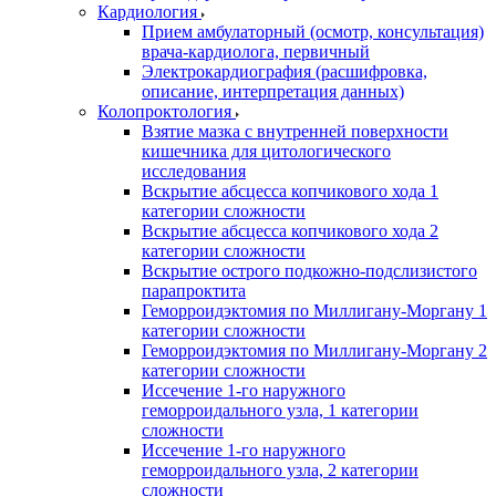
Кардиология
Прием амбулаторный (осмотр, консультация)
врача-кардиолога, первичный
Электрокардиография (расшифровка,
описание, интерпретация данных)
Колопроктология
Взятие мазка с внутренней поверхности
кишечника для цитологического
исследования
Вскрытие абсцесса копчикового хода 1
категории сложности
Вскрытие абсцесса копчикового хода 2
категории сложности
Вскрытие острого подкожно-подслизистого
парапроктита
Геморроидэктомия по Миллигану-Моргану 1
категории сложности
Геморроидэктомия по Миллигану-Моргану 2
категории сложности
Иссечение 1-го наружного
геморроидального узла, 1 категории
сложности
Иссечение 1-го наружного
геморроидального узла, 2 категории
сложности