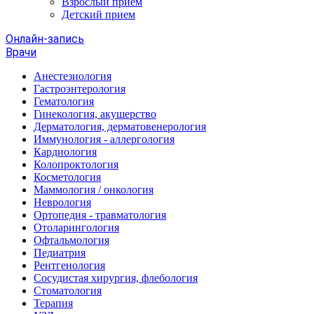
Взрослый прием
Детский прием
Онлайн-запись
Врачи
Анестезиология
Гастроэнтерология
Гематология
Гинекология, акушерство
Дерматология, дерматовенерология
Иммунология - аллергология
Кардиология
Колопроктология
Косметология
Маммология / онкология
Неврология
Ортопедия - травматология
Отоларингология
Офтальмология
Педиатрия
Рентгенология
Сосудистая хирургия, флебология
Стоматология
Терапия