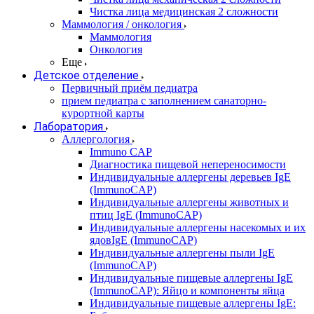
Чистка лица медицинская 2 сложности
Маммология / онкология
Маммология
Онкология
Еще
Детское отделение
Первичный приём педиатра
прием педиатра с заполнением санаторно-
курортной карты
Лаборатория
Аллергология
Immuno CAP
Диагностика пищевой непереносимости
Индивидуальные аллергены деревьев IgE
(ImmunoCAP)
Индивидуальные аллергены животных и
птиц IgE (ImmunoCAP)
Индивидуальные аллергены насекомых и их
ядовIgE (ImmunoCAP)
Индивидуальные аллергены пыли IgE
(ImmunoCAP)
Индивидуальные пищевые аллергены IgE
(ImmunoCAP): Яйцо и компоненты яйца
Индивидуальные пищевые аллергены IgE: