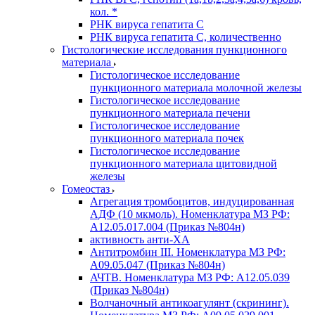
кол. *
РНК вируса гепатита C
РНК вируса гепатита C, количественно
Гистологические исследования пункционного
материала
Гистологическое исследование
пункционного материала молочной железы
Гистологическое исследование
пункционного материала печени
Гистологическое исследование
пункционного материала почек
Гистологическое исследование
пункционного материала щитовидной
железы
Гомеостаз
Агрегация тромбоцитов, индуцированная
АДФ (10 мкмоль). Номенклатура МЗ РФ:
A12.05.017.004 (Приказ №804н)
активность анти-ХА
Антитромбин III. Номенклатура МЗ РФ:
A09.05.047 (Приказ №804н)
АЧТВ. Номенклатура МЗ РФ: A12.05.039
(Приказ №804н)
Волчаночный антикоагулянт (скрининг).