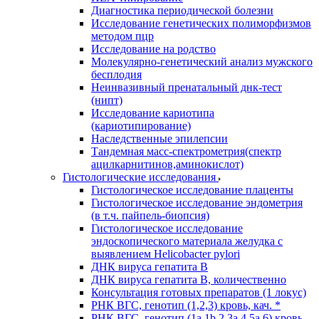
Диагностика периодической болезни
Исследование генетических полиморфизмов
методом пцр
Исследование на родство
Молекулярно-генетический анализ мужского
бесплодия
Неинвазивный пренатальный днк-тест
(нипт)
Исследование кариотипа
(кариотипирование)
Наследственные эпилепсии
Тандемная масс-спектрометрия(спектр
ацилкарнитинов,аминокислот)
Гистологические исследования
Гистологическое исследование плаценты
Гистологическое исследование эндометрия
(в т.ч. пайпель-биопсия)
Гистологическое исследование
эндоскопического материала желудка с
выявлением Helicobacter pylori
ДНК вируса гепатита B
ДНК вируса гепатита B, количественно
Консультация готовых препаратов (1 локус)
РНК ВГC, генотип (1,2,3) кровь, кач. *
РНК ВГC, генотип (1a,1b,2,3a,4,5a,6) кровь,