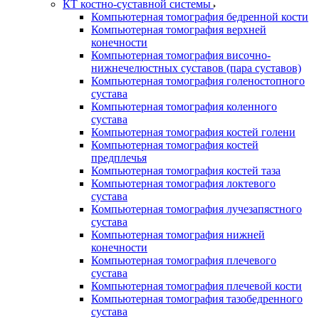
КТ костно-суставной системы
Компьютерная томография бедренной кости
Компьютерная томография верхней
конечности
Компьютерная томография височно-
нижнечелюстных суставов (пара суставов)
Компьютерная томография голеностопного
сустава
Компьютерная томография коленного
сустава
Компьютерная томография костей голени
Компьютерная томография костей
предплечья
Компьютерная томография костей таза
Компьютерная томография локтевого
сустава
Компьютерная томография лучезапястного
сустава
Компьютерная томография нижней
конечности
Компьютерная томография плечевого
сустава
Компьютерная томография плечевой кости
Компьютерная томография тазобедренного
сустава