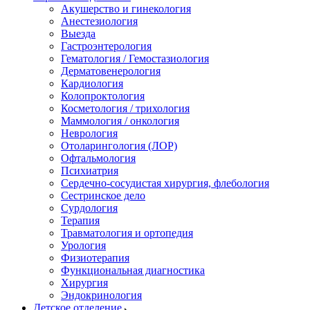
Акушерство и гинекология
Анестезиология
Выезда
Гастроэнтерология
Гематология / Гемостазиология
Дерматовенерология
Кардиология
Колопроктология
Косметология / трихология
Маммология / онкология
Неврология
Отоларингология (ЛОР)
Офтальмология
Психиатрия
Сердечно-сосудистая хирургия, флебология
Сестринское дело
Сурдология
Терапия
Травматология и ортопедия
Урология
Физиотерапия
Функциональная диагностика
Хирургия
Эндокринология
Детское отделение