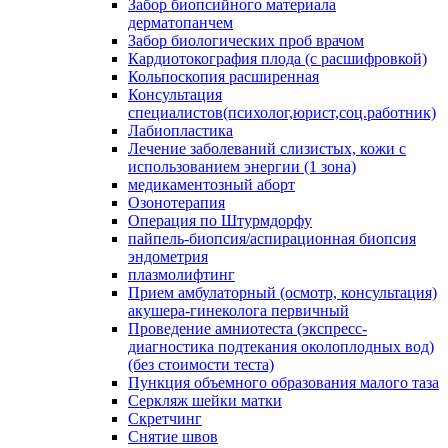
Забор биопсийного материала
дерматопанчем
Забор биологических проб врачом
Кардиотокография плода (с расшифровкой)
Кольпоскопия расширенная
Консультация
специалистов(психолог,юрист,соц.работник)
Лабиопластика
Лечение заболеваний слизистых, кожи с
использованием энергии (1 зона)
медикаментозный аборт
Озонотерапия
Операция по Штурмдорфу
пайпель-биопсия/аспирационная биопсия
эндометрия
плазмолифтинг
Прием амбулаторный (осмотр, консультация)
акушера-гинеколога первичный
Проведение амниотеста (экспресс-
диагностика подтекания околоплодных вод)
(без стоимости теста)
Пункция объемного образования малого таза
Серкляж шейки матки
Скретчинг
Снятие швов