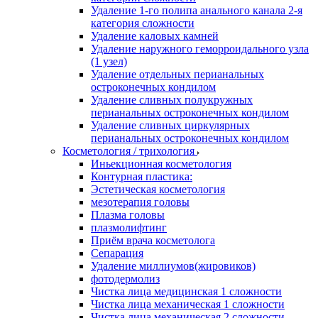
Удаление 1-го полипа анального канала 2-я
категория сложности
Удаление каловых камней
Удаление наружного геморроидального узла
(1 узел)
Удаление отдельных перианальных
остроконечных кондилом
Удаление сливных полукружных
перианальных остроконечных кондилом
Удаление сливных циркулярных
перианальных остроконечных кондилом
Косметология / трихология
Иньекционная косметология
Контурная пластика:
Эстетическая косметология
мезотерапия головы
Плазма головы
плазмолифтинг
Приём врача косметолога
Сепарация
Удаление миллиумов(жировиков)
фотодермолиз
Чистка лица медицинская 1 сложности
Чистка лица механическая 1 сложности
Чистка лица механическая 2 сложности