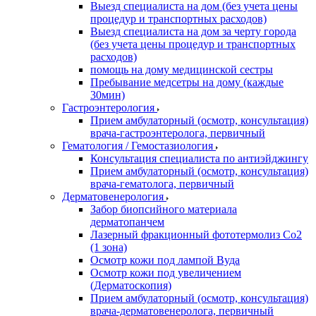
Выезд специалиста на дом (без учета цены
процедур и транспортных расходов)
Выезд специалиста на дом за черту города
(без учета цены процедур и транспортных
расходов)
помощь на дому медицинской сестры
Пребывание медсетры на дому (каждые
30мин)
Гастроэнтерология
Прием амбулаторный (осмотр, консультация)
врача-гастроэнтеролога, первичный
Гематология / Гемостазиология
Консультация специалиста по антиэйджингу
Прием амбулаторный (осмотр, консультация)
врача-гематолога, первичный
Дерматовенерология
Забор биопсийного материала
дерматопанчем
Лазерный фракционный фототермолиз Со2
(1 зона)
Осмотр кожи под лампой Вуда
Осмотр кожи под увеличением
(Дерматоскопия)
Прием амбулаторный (осмотр, консультация)
врача-дерматовенеролога, первичный