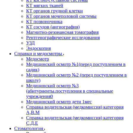
КТ костно-суставной системы
КТ мягких тканей
КТ органов грудной клетки
КТ органов мочеполовой системы
КТ позвоночника
КТ сосудов (ангиография)
Магнитно-резонансная томография
Рентгенографические исследования
УЗД
Эндоскопия
Справки и медосмотры
Медосмотр
Медицинский осмотр №1(перед поступлением в
садик)
Медицинский осмотр №2 (перед поступлением в
школу)
Медицинский осмотр №3
(абитуриенты.поступления в специальные
учреждения0
Медицинский осмотр дети 1мес
Справка водительская (медкомиссия) категория
А,В.М
Справка водительская (медкомиссия) категория
С,Д,Е
Стоматология