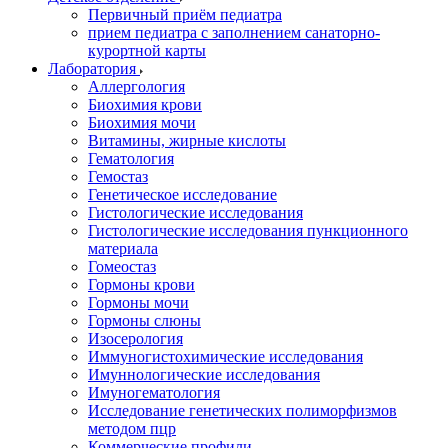
Первичный приём педиатра
прием педиатра с заполнением санаторно-
курортной карты
Лаборатория
Аллергология
Биохимия крови
Биохимия мочи
Витамины, жирные кислоты
Гематология
Гемостаз
Генетическое исследование
Гистологические исследования
Гистологические исследования пункционного
материала
Гомеостаз
Гормоны крови
Гормоны мочи
Гормоны слюны
Изосерология
Иммуногистохимические исследования
Имуннологические исследования
Имуногематология
Исследование генетических полиморфизмов
методом пцр
Коммерческие профили