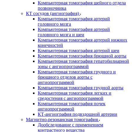
Компьютерная томография шейного отдела
позвоночника
КТ сосудов (ангиография)
Компьютерная томография артерий
головного мозга
Компьютерная томография артерий
головного мозга и шеи
Компьютерная томография артерий нижних
конечностей
Компьютерная томография артерий шеи
Компьютерная томография брюшной аорты
Компьютерная томография гепатобилиарной
зоны с ангиопрограммой
Компьютерная томография грудного и
брюшного отделов аорты с
ангиопрограммой
Компьютерная томография грудной аорты
Компьютерная томография легких и
средостения с ангиопрограммой
Компьютерная томография почек
ангиопрограммой
КТ-ангиография подвздошной артерии
Магнитно-резонансная томография
Дообследование с применением
контрастного вещества