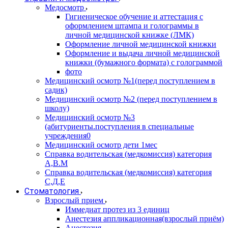
Медосмотр
Гигиеническое обучение и аттестация с
оформлением штампа и голограммы в
личной медицинской книжке (ЛМК)
Оформление личной медицинской книжки
Оформление и выдача личной медицинской
книжки (бумажного формата) с голограммой
фото
Медицинский осмотр №1(перед поступлением в
садик)
Медицинский осмотр №2 (перед поступлением в
школу)
Медицинский осмотр №3
(абитуриенты.поступления в специальные
учреждения0
Медицинский осмотр дети 1мес
Справка водительская (медкомиссия) категория
А,В.М
Справка водительская (медкомиссия) категория
С,Д,Е
Стоматология
Взрослый прием
Иммедиат протез из 3 единиц
Анестезия аппликационная(взрослый приём)
Анестезия