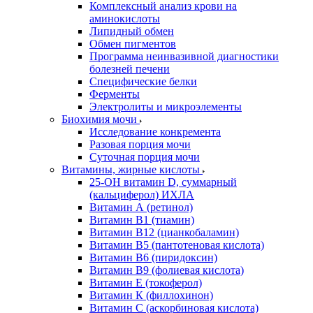
Комплексный анализ крови на
аминокислоты
Липидный обмен
Обмен пигментов
Программа неинвазивной диагностики
болезней печени
Специфические белки
Ферменты
Электролиты и микроэлементы
Биохимия мочи
Исследование конкремента
Разовая порция мочи
Суточная порция мочи
Витамины, жирные кислоты
25-OH витамин D, суммарный
(кальциферол) ИХЛА
Витамин А (ретинол)
Витамин В1 (тиамин)
Витамин В12 (цианкобаламин)
Витамин В5 (пантотеновая кислота)
Витамин В6 (пиридоксин)
Витамин В9 (фолиевая кислота)
Витамин Е (токоферол)
Витамин К (филлохинон)
Витамин С (аскорбиновая кислота)