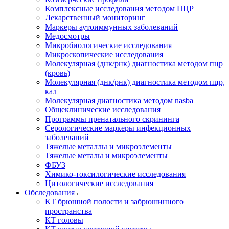
Комплексные исследования методом ПЦР
Лекарственный мониторинг
Маркеры аутоиммунных заболеваний
Медосмотры
Микробиологические исследования
Микроскопические исследования
Молекулярная (днк/рнк) диагностика методом пцр
(кровь)
Молекулярная (днк/рнк) диагностика методом пцр,
кал
Молекулярная диагностика методом nasba
Общеклинические исследования
Программы пренатального скрининга
Серологические маркеры инфекционных
заболеваний
Тяжелые металлы и микроэлементы
Тяжелые металы и микроэлементы
ФБУЗ
Химико-токсилогические исследования
Цитологические исследования
Обследования
КТ брюшной полости и забрюшинного
пространства
КТ головы