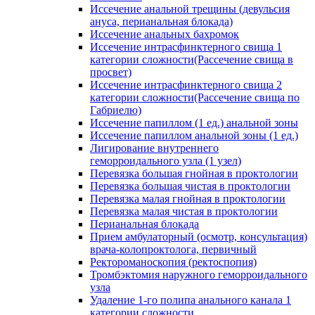
Иссечение анальной трещины (девульсия
ануса, перианальная блокада)
Иссечение анальных бахромок
Иссечение интрасфинктерного свища 1
категории сложности(Рассечение свища в
просвет)
Иссечение интрасфинктерного свища 2
категории сложности(Рассечение свища по
Габриелю)
Иссечение папиллом (1 ед.) анальной зоны
Иссечение папиллом анальной зоны (1 ед.)
Лигирование внутреннего
геморроидального узла (1 узел)
Перевязка большая гнойная в проктологии
Перевязка большая чистая в проктологии
Перевязка малая гнойная в проктологии
Перевязка малая чистая в проктологии
Перианальная блокада
Прием амбулаторный (осмотр, консультация)
врача-колопроктолога, первичный
Ректороманоскопия (ректоспопия)
Тромбэктомия наружного геморроидального
узла
Удаление 1-го полипа анального канала 1
категории сложности