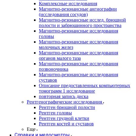
Комплексные исследования
Магнитно-резонансные ангиографии
(исследования сосудов)
Магнитно-резонансные исслед. брюшной
полости и забрюшинного пространства
Магнитно-резонансные исследования
головы
Магнитно-резонансные исследования
молочных желез
Магнитно-резонансные исследования
органов малого таза
Магнитно-резонансные исследования
позвоночника
Магнитно-резонансные исследования
суставов
Описание предоставленных компьютерных
томограмм 1 исследование
повторная запись диска
Рентгенографические исследования
Рентген брюшной полости
Рентген головы
Рентген грудной клетки
Рентген костей и суставов
Еще
Справки и медосмотры