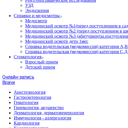
Рентгенографические исследования
УЗД
Эндоскопия
Справки и медосмотры
Медосмотр
Медицинский осмотр №1(перед поступлением в сад
Медицинский осмотр №2 (перед поступлением в шк
Медицинский осмотр №3 (абитуриенты.поступлени
Медицинский осмотр дети 1мес
Справка водительская (медкомиссия) категория А,
Справка водительская (медкомиссия) категория С,Д
Стоматология
Взрослый прием
Детский прием
Онлайн-запись
Врачи
Анестезиология
Гастроэнтерология
Гематология
Гинекология, акушерство
Дерматология, дерматовенерология
Иммунология - аллергология
Кардиология