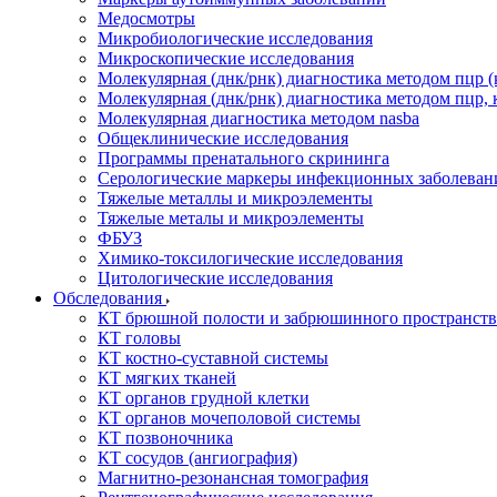
Медосмотры
Микробиологические исследования
Микроскопические исследования
Молекулярная (днк/рнк) диагностика методом пцр (
Молекулярная (днк/рнк) диагностика методом пцр, 
Молекулярная диагностика методом nasba
Общеклинические исследования
Программы пренатального скрининга
Серологические маркеры инфекционных заболеван
Тяжелые металлы и микроэлементы
Тяжелые металы и микроэлементы
ФБУЗ
Химико-токсилогические исследования
Цитологические исследования
Обследования
КТ брюшной полости и забрюшинного пространств
КТ головы
КТ костно-суставной системы
КТ мягких тканей
КТ органов грудной клетки
КТ органов мочеполовой системы
КТ позвоночника
КТ сосудов (ангиография)
Магнитно-резонансная томография