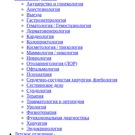
Акушерство и гинекология
Анестезиология
Выезда
Гастроэнтерология
Гематология / Гемостазиология
Дерматовенерология
Кардиология
Колопроктология
Косметология / трихология
Маммология / онкология
Неврология
Отоларингология (ЛОР)
Офтальмология
Психиатрия
Сердечно-сосудистая хирургия, флебология
Сестринское дело
Сурдология
Терапия
Травматология и ортопедия
Урология
Физиотерапия
Функциональная диагностика
Хирургия
Эндокринология
Детское отделение