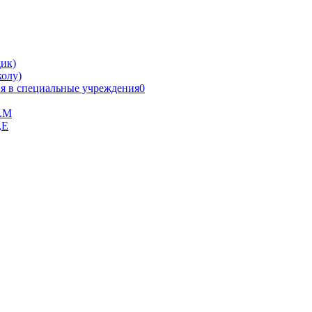
ик)
олу)
я в специальные учреждения0
В.М
,Е