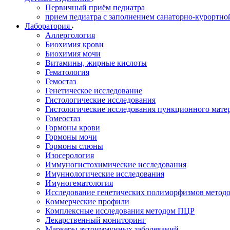
Первичный приём педиатра
прием педиатра с заполнением санаторно-курортно
Лаборатория
Аллергология
Биохимия крови
Биохимия мочи
Витамины, жирные кислоты
Гематология
Гемостаз
Генетическое исследование
Гистологические исследования
Гистологические исследования пункционного мате
Гомеостаз
Гормоны крови
Гормоны мочи
Гормоны слюны
Изосерология
Иммуногистохимические исследования
Имуннологические исследования
Имуногематология
Исследование генетических полиморфизмов метод
Коммерческие профили
Комплексные исследования методом ПЦР
Лекарственный мониторинг
Маркеры аутоиммунных заболеваний