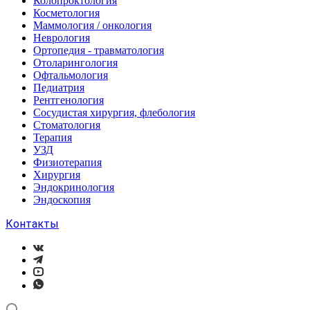
Колопроктология
Косметология
Маммология / онкология
Неврология
Ортопедия - травматология
Отоларингология
Офтальмология
Педиатрия
Рентгенология
Сосудистая хирургия, флебология
Стоматология
Терапия
УЗД
Физиотерапия
Хирургия
Эндокринология
Эндоскопия
Контакты