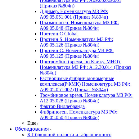
Номенклатура МЗ РФ: A09.05.029.001
(Приказ №804н)
Д-димер. Номенклатура МЗ РФ:
A09.05.051.001 (Приказ №804н)
Плазминоген. Номенклатура МЗ РФ:
A09.05.048 (Приказ №804н)
Протеин C Global
Протеин S. Номенклатура МЗ РФ:
A09.05.126 (Приказ №804н)
Протеин С. Номенклатура МЗ РФ:
A09.05.125 (Приказ №804н)
Протромбин (время, по Квику, МНО).
Номенклатура МЗ РФ: A12.30.014 (Приказ
№804н)
Растворимые фибрин-мономерные
комплексы(РФМК) Номенклатура МЗ РФ:
A09.05.051.002 (Приказ №804н)
Тромбиновое время. Номенклатура МЗ РФ:
A12.05.028 (Приказ №804н)
Фактор Виллебранда
Фибриноген. Номенклатура МЗ РФ:
A09.05.050 (Приказ №804н)
Еще
Обследования
КТ брюшной полости и забрюшинного