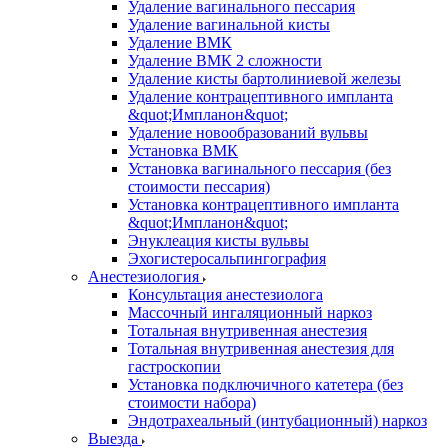
Удаление вагинального пессария
Удаление вагинальной кисты
Удаление ВМК
Удаление ВМК 2 сложности
Удаление кисты бартолиниевой железы
Удаление контрацептивного импланта
&quot;Импланон&quot;
Удаление новообразований вульвы
Установка ВМК
Установка вагинального пессария (без
стоимости пессария)
Установка контрацептивного импланта
&quot;Импланон&quot;
Энуклеация кисты вульвы
Эхогистеросальпингография
Анестезиология
Консультация анестезиолога
Массочный ингаляционный наркоз
Тотальная внутривенная анестезия
Тотальная внутривенная анестезия для
гастроскопии
Установка подключичного катетера (без
стоимости набора)
Эндотрахеальный (интубационный) наркоз
Выезда