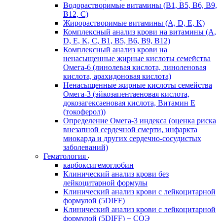
Водорастворимые витамины (B1, B5, B6, В9,
В12, С)
Жирорастворимые витамины (A, D, E, K)
Комплексный анализ крови на витамины (A,
D, E, K, C, B1, B5, B6, В9, B12)
Комплексный анализ крови на
ненасыщенные жирные кислоты семейства
Омега-6 (линолевая кислота, линоленовая
кислота, арахидоновая кислота)
Ненасыщенные жирные кислоты семейства
Омега-3 (эйкозапентаеновая кислота,
докозагексаеновая кислота, Витамин E
(токоферол))
Определение Омега-3 индекса (оценка риска
внезапной сердечной смерти, инфаркта
миокарда и других сердечно-сосудистых
заболеваний)
Гематология
карбоксигемоглобин
Клинический анализ крови без
лейкоцитарной формулы
Клинический анализ крови с лейкоцитарной
формулой (5DIFF)
Клинический анализ крови с лейкоцитарной
формулой (5DIFF) + СОЭ