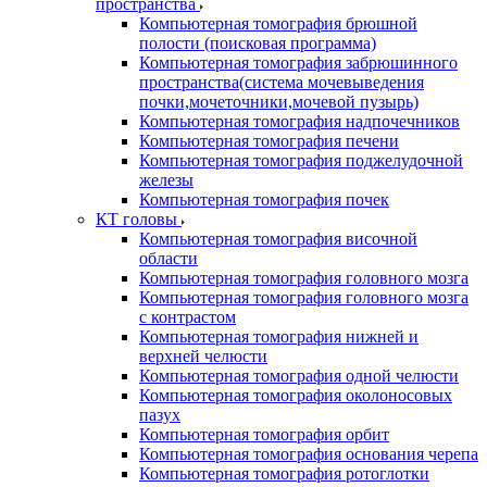
пространства
Компьютерная томография брюшной
полости (поисковая программа)
Компьютерная томография забрюшинного
пространства(система мочевыведения
почки,мочеточники,мочевой пузырь)
Компьютерная томография надпочечников
Компьютерная томография печени
Компьютерная томография поджелудочной
железы
Компьютерная томография почек
КТ головы
Компьютерная томография височной
области
Компьютерная томография головного мозга
Компьютерная томография головного мозга
с контрастом
Компьютерная томография нижней и
верхней челюсти
Компьютерная томография одной челюсти
Компьютерная томография околоносовых
пазух
Компьютерная томография орбит
Компьютерная томография основания черепа
Компьютерная томография ротоглотки