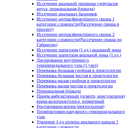
Иссечение анальной трещины (девульсия
ануса, перианальная блокада)
Иссечение анальных бахромок
Иссечение интрасфинктерного свища 1
категории сложности(Рассечение свища в
просвет)
Иссечение интрасфинктерного свища 2
категории сложности(Рассечение свища по
Габриелю)
Иссечение папиллом (1 ед.) анальной зоны
Иссечение папиллом анальной зоны (1 ед.)
Лигирование внутреннего
геморроидального узла (1 узел)
Перевязка большая гнойная в проктологии
Перевязка большая чистая в проктологии
Перевязка малая гнойная в проктологии
Перевязка малая чистая в проктологии
Перианальная блокада
Прием амбулаторный (осмотр, консультация)
врача-колопроктолога, первичный
Ректороманоскопия (ректоспопия)
Тромбэктомия наружного геморроидального
узла
Удаление 1-го полипа анального канала 1
категории сложности