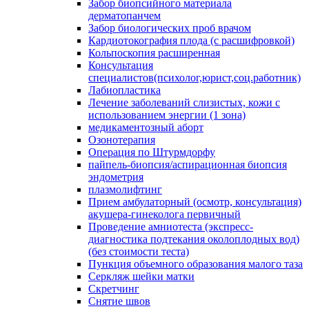
Забор биопсийного материала
дерматопанчем
Забор биологических проб врачом
Кардиотокография плода (с расшифровкой)
Кольпоскопия расширенная
Консультация
специалистов(психолог,юрист,соц.работник)
Лабиопластика
Лечение заболеваний слизистых, кожи с
использованием энергии (1 зона)
медикаментозный аборт
Озонотерапия
Операция по Штурмдорфу
пайпель-биопсия/аспирационная биопсия
эндометрия
плазмолифтинг
Прием амбулаторный (осмотр, консультация)
акушера-гинеколога первичный
Проведение амниотеста (экспресс-
диагностика подтекания околоплодных вод)
(без стоимости теста)
Пункция объемного образования малого таза
Серкляж шейки матки
Скретчинг
Снятие швов