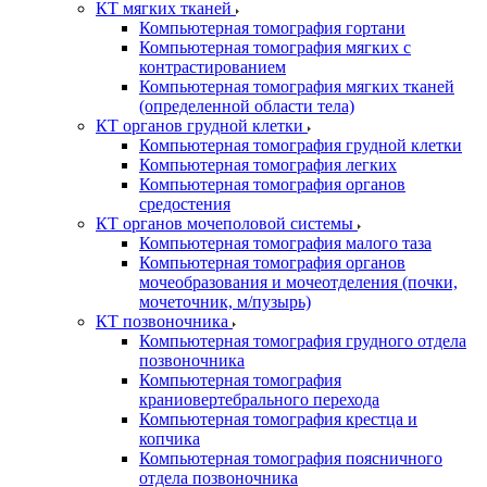
КТ мягких тканей
Компьютерная томография гортани
Компьютерная томография мягких с
контрастированием
Компьютерная томография мягких тканей
(определенной области тела)
КТ органов грудной клетки
Компьютерная томография грудной клетки
Компьютерная томография легких
Компьютерная томография органов
средостения
КТ органов мочеполовой системы
Компьютерная томография малого таза
Компьютерная томография органов
мочеобразования и мочеотделения (почки,
мочеточник, м/пузырь)
КТ позвоночника
Компьютерная томография грудного отдела
позвоночника
Компьютерная томография
краниовертебрального перехода
Компьютерная томография крестца и
копчика
Компьютерная томография поясничного
отдела позвоночника