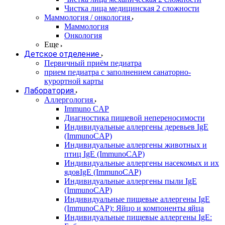
Чистка лица медицинская 2 сложности
Маммология / онкология
Маммология
Онкология
Еще
Детское отделение
Первичный приём педиатра
прием педиатра с заполнением санаторно-
курортной карты
Лаборатория
Аллергология
Immuno CAP
Диагностика пищевой непереносимости
Индивидуальные аллергены деревьев IgE
(ImmunoCAP)
Индивидуальные аллергены животных и
птиц IgE (ImmunoCAP)
Индивидуальные аллергены насекомых и их
ядовIgE (ImmunoCAP)
Индивидуальные аллергены пыли IgE
(ImmunoCAP)
Индивидуальные пищевые аллергены IgE
(ImmunoCAP): Яйцо и компоненты яйца
Индивидуальные пищевые аллергены IgE: