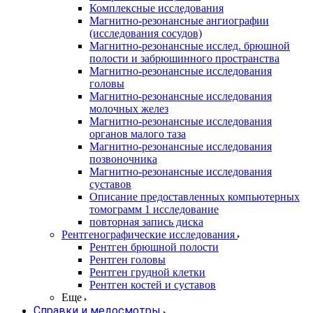
Комплексные исследования
Магнитно-резонансные ангиографии
(исследования сосудов)
Магнитно-резонансные исслед. брюшной
полости и забрюшинного пространства
Магнитно-резонансные исследования
головы
Магнитно-резонансные исследования
молочных желез
Магнитно-резонансные исследования
органов малого таза
Магнитно-резонансные исследования
позвоночника
Магнитно-резонансные исследования
суставов
Описание предоставленных компьютерных
томограмм 1 исследование
повторная запись диска
Рентгенографические исследования
Рентген брюшной полости
Рентген головы
Рентген грудной клетки
Рентген костей и суставов
Еще
Справки и медосмотры