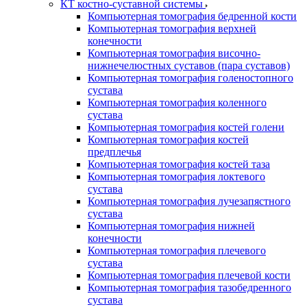
КТ костно-суставной системы
Компьютерная томография бедренной кости
Компьютерная томография верхней
конечности
Компьютерная томография височно-
нижнечелюстных суставов (пара суставов)
Компьютерная томография голеностопного
сустава
Компьютерная томография коленного
сустава
Компьютерная томография костей голени
Компьютерная томография костей
предплечья
Компьютерная томография костей таза
Компьютерная томография локтевого
сустава
Компьютерная томография лучезапястного
сустава
Компьютерная томография нижней
конечности
Компьютерная томография плечевого
сустава
Компьютерная томография плечевой кости
Компьютерная томография тазобедренного
сустава