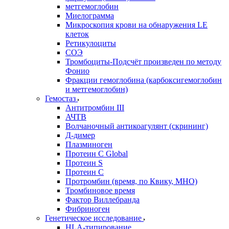
метгемоглобин
Миелограмма
Микроскопия крови на обнаружения LE
клеток
Ретикулоциты
СОЭ
Тромбоциты-Подсчёт произведен по методу
Фонио
Фракции гемоглобина (карбоксигемоглобин
и метгемоглобин)
Гемостаз
Антитромбин III
АЧТВ
Волчаночный антикоагулянт (скрининг)
Д-димер
Плазминоген
Протеин C Global
Протеин S
Протеин С
Протромбин (время, по Квику, МНО)
Тромбиновое время
Фактор Виллебранда
Фибриноген
Генетическое исследование
HLA-типирование