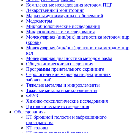
Комплексные исследования методом ПЦР
Лекарственный мониторинг
Маркеры аутоиммунных заболеваний
Медосмотры
Микробиологические исследования
Микроскопические исследования
Молекулярная (днк/рнк) диагностика методом пцр
(кровь)
Молекулярная (днк/рнк) диагностика методом пцр,
кал
Молекулярная диагностика методом nasba
Общеклинические исследования
Программы пренатального скрининга
Серологические маркеры инфекционных
заболеваний
Тяжелые металлы и микроэлементы
Тяжелые металы и микроэлементы
ФБУЗ
Химико-токсилогические исследования
Цитологические исследования
Обследования
КТ брюшной полости и забрюшинного
пространства
КТ головы