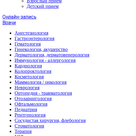
Взрослый прием
Детский прием
Онлайн-запись
Врачи
Анестезиология
Гастроэнтерология
Гематология
Гинекология, акушерство
Дерматология, дерматовенерология
Иммунология - аллергология
Кардиология
Колопроктология
Косметология
Маммология / онкология
Неврология
Ортопедия - травматология
Отоларингология
Офтальмология
Педиатрия
Рентгенология
Сосудистая хирургия, флебология
Стоматология
Терапия