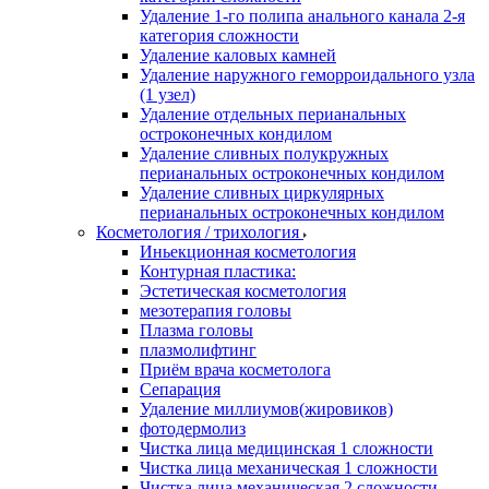
Удаление 1-го полипа анального канала 2-я
категория сложности
Удаление каловых камней
Удаление наружного геморроидального узла
(1 узел)
Удаление отдельных перианальных
остроконечных кондилом
Удаление сливных полукружных
перианальных остроконечных кондилом
Удаление сливных циркулярных
перианальных остроконечных кондилом
Косметология / трихология
Иньекционная косметология
Контурная пластика:
Эстетическая косметология
мезотерапия головы
Плазма головы
плазмолифтинг
Приём врача косметолога
Сепарация
Удаление миллиумов(жировиков)
фотодермолиз
Чистка лица медицинская 1 сложности
Чистка лица механическая 1 сложности
Чистка лица механическая 2 сложности