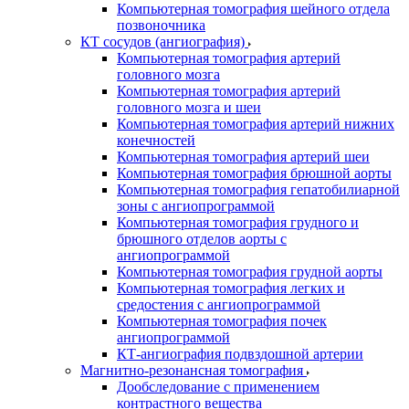
Компьютерная томография шейного отдела
позвоночника
КТ сосудов (ангиография)
Компьютерная томография артерий
головного мозга
Компьютерная томография артерий
головного мозга и шеи
Компьютерная томография артерий нижних
конечностей
Компьютерная томография артерий шеи
Компьютерная томография брюшной аорты
Компьютерная томография гепатобилиарной
зоны с ангиопрограммой
Компьютерная томография грудного и
брюшного отделов аорты с
ангиопрограммой
Компьютерная томография грудной аорты
Компьютерная томография легких и
средостения с ангиопрограммой
Компьютерная томография почек
ангиопрограммой
КТ-ангиография подвздошной артерии
Магнитно-резонансная томография
Дообследование с применением
контрастного вещества