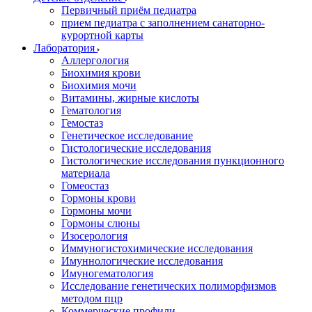
Первичный приём педиатра
прием педиатра с заполнением санаторно-
курортной карты
Лаборатория
Аллергология
Биохимия крови
Биохимия мочи
Витамины, жирные кислоты
Гематология
Гемостаз
Генетическое исследование
Гистологические исследования
Гистологические исследования пункционного
материала
Гомеостаз
Гормоны крови
Гормоны мочи
Гормоны слюны
Изосерология
Иммуногистохимические исследования
Имуннологические исследования
Имуногематология
Исследование генетических полиморфизмов
методом пцр
Коммерческие профили