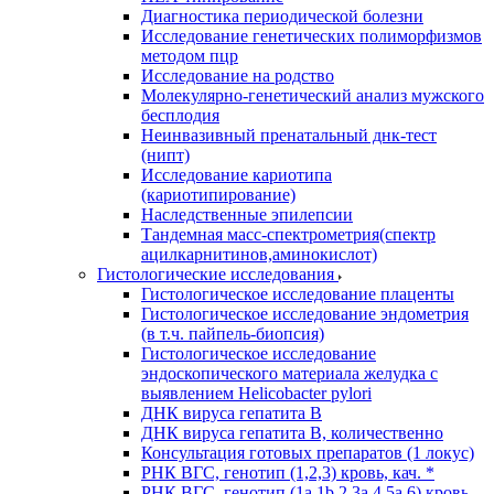
Диагностика периодической болезни
Исследование генетических полиморфизмов
методом пцр
Исследование на родство
Молекулярно-генетический анализ мужского
бесплодия
Неинвазивный пренатальный днк-тест
(нипт)
Исследование кариотипа
(кариотипирование)
Наследственные эпилепсии
Тандемная масс-спектрометрия(спектр
ацилкарнитинов,аминокислот)
Гистологические исследования
Гистологическое исследование плаценты
Гистологическое исследование эндометрия
(в т.ч. пайпель-биопсия)
Гистологическое исследование
эндоскопического материала желудка с
выявлением Helicobacter pylori
ДНК вируса гепатита B
ДНК вируса гепатита B, количественно
Консультация готовых препаратов (1 локус)
РНК ВГC, генотип (1,2,3) кровь, кач. *
РНК ВГC, генотип (1a,1b,2,3a,4,5a,6) кровь,