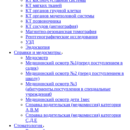
КТ костно-суставной системы
КТ мягких тканей
КТ органов грудной клетки
КТ органов мочеполовой системы
КТ позвоночника
КТ сосудов (ангиография)
Магнитно-резонансная томография
Рентгенографические исследования
УЗД
Эндоскопия
Справки и медосмотры
Медосмотр
Медицинский осмотр №1(перед поступлением в
садик)
Медицинский осмотр №2 (перед поступлением в
школу)
Медицинский осмотр №3
(абитуриенты.поступления в специальные
учреждения0
Медицинский осмотр дети 1мес
Справка водительская (медкомиссия) категория
А,В.М
Справка водительская (медкомиссия) категория
С,Д,Е
Стоматология