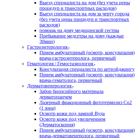
Выезд специалиста на дом (без учета цены
процедур и транспортных расходов)
Выезд специалиста на дом за черту города
(без учета цены процедур и транспортных
расходов)
помощь на дому медицинской сестры
Пребывание медсетры на дому (каждые
30мин)
Гастроэнтерология
Прием амбулаторный (осмотр, консультация)
врача-гастроэнтеролога, первичный
Гематология / Гемостазиология
Консультация специалиста по антиэйджингу
Прием амбулаторный (осмотр, консультация)
врача-гематолога, первичный
Дерматовенерология
Забор биопсийного материала
дерматопанчем
Лазерный фракционный фототермолиз Со2
(1 зона)
Осмотр кожи под лампой Вуда
Осмотр кожи под увеличением
(Дерматоскопия)
Прием амбулаторный (осмотр, консультация)
врача-дерматовенеролога, первичный