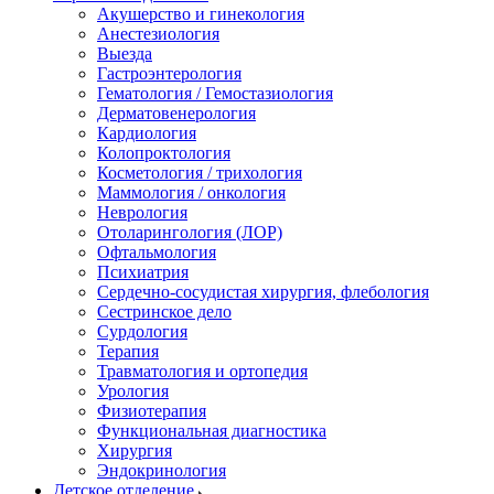
Акушерство и гинекология
Анестезиология
Выезда
Гастроэнтерология
Гематология / Гемостазиология
Дерматовенерология
Кардиология
Колопроктология
Косметология / трихология
Маммология / онкология
Неврология
Отоларингология (ЛОР)
Офтальмология
Психиатрия
Сердечно-сосудистая хирургия, флебология
Сестринское дело
Сурдология
Терапия
Травматология и ортопедия
Урология
Физиотерапия
Функциональная диагностика
Хирургия
Эндокринология
Детское отделение