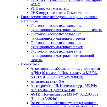
кол. *
РНК вируса гепатита C
РНК вируса гепатита C, количественно
Гистологические исследования пункционного
материала
Гистологическое исследование
пункционного материала молочной железы
Гистологическое исследование
пункционного материала печени
Гистологическое исследование
пункционного материала почек
Гистологическое исследование
пункционного материала щитовидной
железы
Гомеостаз
Агрегация тромбоцитов, индуцированная
АДФ (10 мкмоль). Номенклатура МЗ РФ:
A12.05.017.004 (Приказ №804н)
активность анти-ХА
Антитромбин III. Номенклатура МЗ РФ:
A09.05.047 (Приказ №804н)
АЧТВ. Номенклатура МЗ РФ: A12.05.039
(Приказ №804н)
Волчаночный антикоагулянт (скрининг).