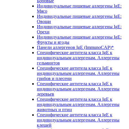
Бобовые
Индивидуальные пищевые аллергены IgE:
Мясо
Индивидуальные пищевые аллергены IgE:
Овощи
Индивидуальные пищевые аллергены IgE:
Орехи
Индивидуальные пищевые аллергены IgE:
Фрукты и ягоды
Панели аллергенов IgE (ImmunoCAP)*
Специфические антитела класса IgE к
индивидуальным аллергенам. Аллергены
гельминтов
Специфические антитела класса IgE к
индивидуальным аллергенам. Аллергены
грибов и плесени
Специфические антитела класса IgE к
индивидуальным аллергенам. Аллергены
деревьев
Специфические антитела класса IgE к
индивидуальным аллергенам. Аллергены
животных и птиц
Специфические антитела класса IgE к
индивидуальным аллергенам. Аллергены
клещей