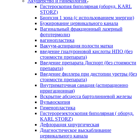
Акушерство и гинекология
Гистероскопия биполярная (оборуд. KARL
STORZ)
Биопсия 1 зона (с использованием энергии)
Бужирование цервикального канала
Вагинальный фракционный лазерный
фототермолиз
вагинопластика
Вакуум-аспирация полости матки
введение гиалуроновой кислоты НПО (без
стоимости препарата)
Введение препарата Диспорт (без стоимости
препарата)
Введение филлера при дистопии уретры (без
стоимости препарата)
Внутриматочная санация (аспирационно
ирригационная)
Вскрытие абсцесса бартолиниевой железы
Вульвоскопия
Гименопластика
Гистерорезектоскопия биполярная ( оборуд.
KARL STORZ)
Дефлорация хирургическая
Диагностическое выскабливание
цервикального канала