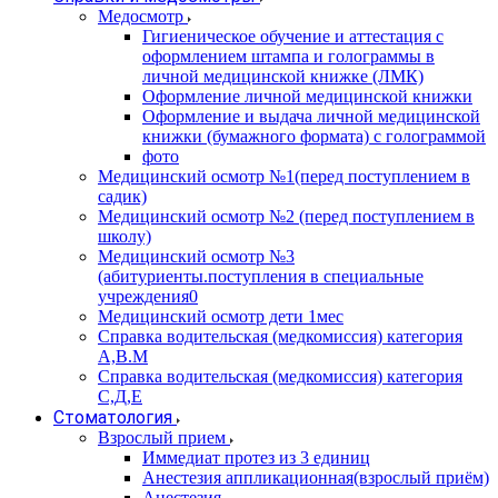
Медосмотр
Гигиеническое обучение и аттестация с
оформлением штампа и голограммы в
личной медицинской книжке (ЛМК)
Оформление личной медицинской книжки
Оформление и выдача личной медицинской
книжки (бумажного формата) с голограммой
фото
Медицинский осмотр №1(перед поступлением в
садик)
Медицинский осмотр №2 (перед поступлением в
школу)
Медицинский осмотр №3
(абитуриенты.поступления в специальные
учреждения0
Медицинский осмотр дети 1мес
Справка водительская (медкомиссия) категория
А,В.М
Справка водительская (медкомиссия) категория
С,Д,Е
Стоматология
Взрослый прием
Иммедиат протез из 3 единиц
Анестезия аппликационная(взрослый приём)
Анестезия