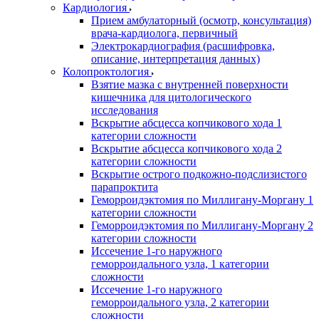
Кардиология
Прием амбулаторный (осмотр, консультация)
врача-кардиолога, первичный
Электрокардиография (расшифровка,
описание, интерпретация данных)
Колопроктология
Взятие мазка с внутренней поверхности
кишечника для цитологического
исследования
Вскрытие абсцесса копчикового хода 1
категории сложности
Вскрытие абсцесса копчикового хода 2
категории сложности
Вскрытие острого подкожно-подслизистого
парапроктита
Геморроидэктомия по Миллигану-Моргану 1
категории сложности
Геморроидэктомия по Миллигану-Моргану 2
категории сложности
Иссечение 1-го наружного
геморроидального узла, 1 категории
сложности
Иссечение 1-го наружного
геморроидального узла, 2 категории
сложности