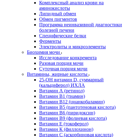
Комплексный анализ крови на
аминокислоты
Липидный обмен
Обмен пигментов
Программа неинвазивной диагностики
болезней печени
Специфические белки
Ферменты
Электролиты и микроэлементы
Биохимия мочи
Исследование конкремента
Разовая порция мочи
Суточная порция мочи
Витамины, жирные кислоты
25-OH витамин D, суммарный
(кальциферол) ИХЛА
Витамин А (ретинол)
Витамин В1 (тиамин)
Витамин В12 (цианкобаламин)
Витамин В5 (пантотеновая кислота)
Витамин В6 (пиридоксин)
Витамин В9 (фолиевая кислота)
Витамин Е (токоферол)
Витамин К (филлохинон)
Витамин С (аскорбиновая кислота)