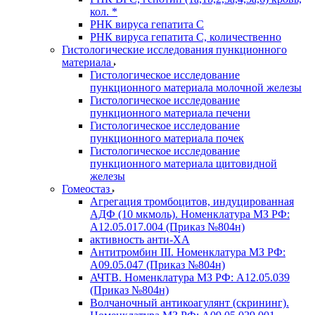
кол. *
РНК вируса гепатита C
РНК вируса гепатита C, количественно
Гистологические исследования пункционного
материала
Гистологическое исследование
пункционного материала молочной железы
Гистологическое исследование
пункционного материала печени
Гистологическое исследование
пункционного материала почек
Гистологическое исследование
пункционного материала щитовидной
железы
Гомеостаз
Агрегация тромбоцитов, индуцированная
АДФ (10 мкмоль). Номенклатура МЗ РФ:
A12.05.017.004 (Приказ №804н)
активность анти-ХА
Антитромбин III. Номенклатура МЗ РФ:
A09.05.047 (Приказ №804н)
АЧТВ. Номенклатура МЗ РФ: A12.05.039
(Приказ №804н)
Волчаночный антикоагулянт (скрининг).