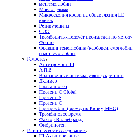
метгемоглобин
Миелограмма
Микроскопия крови на обнаружения LE
клеток
Ретикулоциты
СОЭ
Тромбоциты-Подсчёт произведен по методу
Фонио
Фракции гемоглобина (карбоксигемоглобин
и метгемоглобин)
Гемостаз
Антитромбин III
АЧТВ
Волчаночный антикоагулянт (скрининг)
Д-димер
Плазминоген
Протеин C Global
Протеин S
Протеин С
Протромбин (время, по Квику, МНО)
Тромбиновое время
Фактор Виллебранда
Фибриноген
Генетическое исследование
HLA-типирование