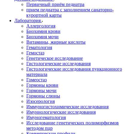
Первичный приём педиатра
прием педиатра с заполнением санаторно-
курортной карты
Лаборатория
Аллергология
Биохимия крови
Биохимия мочи
Витамины, жирные кислоты
Гематология
Гемостаз
Генетическое исследование
Гистологические исследования
Гистологические исследования пункционного
материала
Гомеостаз
Гормоны крови
Гормоны мочи
Гормоны слюны
Изосерология
Иммуногистохимические исследования
Имуннологические исследования
Имуногематология
Исследование генетических полиморфизмов
методом пцр
Коммерческие профили