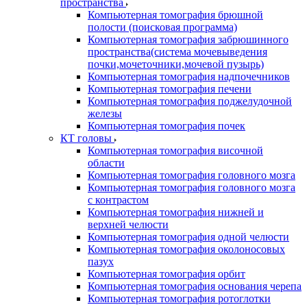
пространства
Компьютерная томография брюшной
полости (поисковая программа)
Компьютерная томография забрюшинного
пространства(система мочевыведения
почки,мочеточники,мочевой пузырь)
Компьютерная томография надпочечников
Компьютерная томография печени
Компьютерная томография поджелудочной
железы
Компьютерная томография почек
КТ головы
Компьютерная томография височной
области
Компьютерная томография головного мозга
Компьютерная томография головного мозга
с контрастом
Компьютерная томография нижней и
верхней челюсти
Компьютерная томография одной челюсти
Компьютерная томография околоносовых
пазух
Компьютерная томография орбит
Компьютерная томография основания черепа
Компьютерная томография ротоглотки