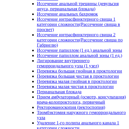
Иссечение анальной трещины (девульсия
ануса, перианальная блокада)
Иссечение анальных бахромок
Иссечение интрасфинктерного свища 1
категории сложности(Рассечение свища в
просвет)
Иссечение интрасфинктерного свища 2
категории сложности(Рассечение свища по
Габриелю)
Иссечение папиллом (1 ед.) анальной зоны
Иссечение папиллом анальной зоны (1 ед.)
Лигирование внутреннего
геморроидального узла (1 узел)
Перевязка большая гнойная в проктологии
Перевязка большая чистая в проктологии
Перевязка малая гнойная в проктологии
Перевязка малая чистая в проктологии
Перианальная блокада
Прием амбулаторный (осмотр, консультация)
врача-колопроктолога, первичный
Ректороманоскопия (ректоспопия)
Тромбэктомия наружного геморроидального
узла
Удаление 1-го полипа анального канала 1
категории сложности