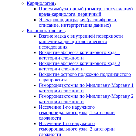
Кардиология
Прием амбулаторный (осмотр, консультация)
врача-кардиолога, первичный
Электрокардиография (расшифровка,
описание, интерпретация данных)
Колопроктология
Взятие мазка с внутренней поверхности
кишечника для цитологического
исследования
Вскрытие абсцесса копчикового хода 1
категории сложности
Вскрытие абсцесса копчикового хода 2
категории сложности
Вскрытие острого подкожно-подслизистого
парапроктита
Геморроидэктомия по Миллигану-Моргану 1
категории сложности
Геморроидэктомия по Миллигану-Моргану 2
категории сложности
Иссечение 1-го наружного
геморроидального узла, 1 категории
сложности
Иссечение 1-го наружного
геморроидального узла, 2 категории
сложности