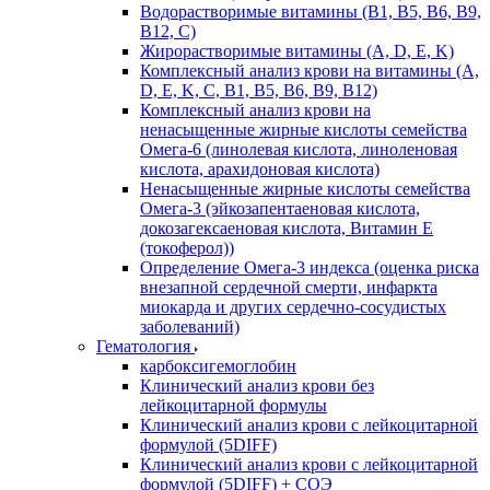
Водорастворимые витамины (B1, B5, B6, В9,
В12, С)
Жирорастворимые витамины (A, D, E, K)
Комплексный анализ крови на витамины (A,
D, E, K, C, B1, B5, B6, В9, B12)
Комплексный анализ крови на
ненасыщенные жирные кислоты семейства
Омега-6 (линолевая кислота, линоленовая
кислота, арахидоновая кислота)
Ненасыщенные жирные кислоты семейства
Омега-3 (эйкозапентаеновая кислота,
докозагексаеновая кислота, Витамин E
(токоферол))
Определение Омега-3 индекса (оценка риска
внезапной сердечной смерти, инфаркта
миокарда и других сердечно-сосудистых
заболеваний)
Гематология
карбоксигемоглобин
Клинический анализ крови без
лейкоцитарной формулы
Клинический анализ крови с лейкоцитарной
формулой (5DIFF)
Клинический анализ крови с лейкоцитарной
формулой (5DIFF) + СОЭ