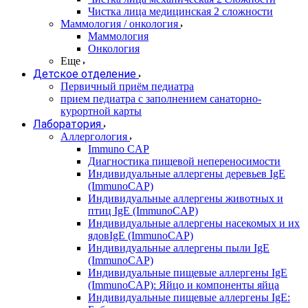
Чистка лица медицинская 2 сложности
Маммология / онкология
Маммология
Онкология
Еще
Детское отделение
Первичный приём педиатра
прием педиатра с заполнением санаторно-
курортной карты
Лаборатория
Аллергология
Immuno CAP
Диагностика пищевой непереносимости
Индивидуальные аллергены деревьев IgE
(ImmunoCAP)
Индивидуальные аллергены животных и
птиц IgE (ImmunoCAP)
Индивидуальные аллергены насекомых и их
ядовIgE (ImmunoCAP)
Индивидуальные аллергены пыли IgE
(ImmunoCAP)
Индивидуальные пищевые аллергены IgE
(ImmunoCAP): Яйцо и компоненты яйца
Индивидуальные пищевые аллергены IgE: