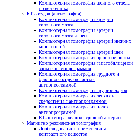
Компьютерная томография шейного отдела
позвоночника
КТ сосудов (ангиография)
Компьютерная томография артерий
головного мозга
Компьютерная томография артерий
головного мозга и шеи
Компьютерная томография артерий нижних
конечностей
Компьютерная томография артерий шеи
Компьютерная томография брюшной аорты
Компьютерная томография гепатобилиарной
зоны с ангиопрограммой
Компьютерная томография грудного и
брюшного отделов аорты с
ангиопрограммой
Компьютерная томография грудной аорты
Компьютерная томография легких и
средостения с ангиопрограммой
Компьютерная томография почек
ангиопрограммой
КТ-ангиография подвздошной артерии
Магнитно-резонансная томография
Дообследование с применением
контрастного вещества