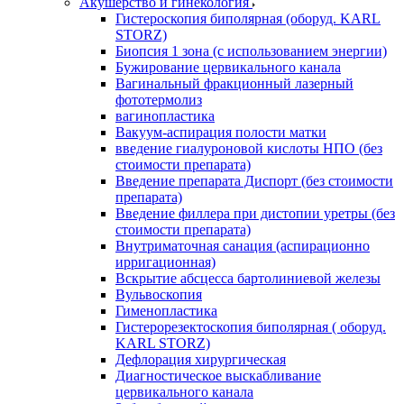
Акушерство и гинекология
Гистероскопия биполярная (оборуд. KARL
STORZ)
Биопсия 1 зона (с использованием энергии)
Бужирование цервикального канала
Вагинальный фракционный лазерный
фототермолиз
вагинопластика
Вакуум-аспирация полости матки
введение гиалуроновой кислоты НПО (без
стоимости препарата)
Введение препарата Диспорт (без стоимости
препарата)
Введение филлера при дистопии уретры (без
стоимости препарата)
Внутриматочная санация (аспирационно
ирригационная)
Вскрытие абсцесса бартолиниевой железы
Вульвоскопия
Гименопластика
Гистерорезектоскопия биполярная ( оборуд.
KARL STORZ)
Дефлорация хирургическая
Диагностическое выскабливание
цервикального канала