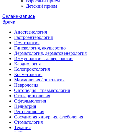
Взрослый прием
Детский прием
Онлайн-запись
Врачи
Анестезиология
Гастроэнтерология
Гематология
Гинекология, акушерство
Дерматология, дерматовенерология
Иммунология - аллергология
Кардиология
Колопроктология
Косметология
Маммология / онкология
Неврология
Ортопедия - травматология
Отоларингология
Офтальмология
Педиатрия
Рентгенология
Сосудистая хирургия, флебология
Стоматология
Терапия