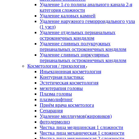
Удаление 1-го полипа анального канала 2-я
категория сложности
Удаление каловых камней
Удаление наружного геморроидального узла
(1 узел)
Удаление отдельных перианальных
остроконечных кондилом
Удаление сливных полукружных
перианальных остроконечных кондилом
Удаление сливных циркулярных
перианальных остроконечных кондилом
Косметология / трихология
Иньекционная косметология
Контурная пластика:
Эстетическая косметология
мезотерапия головы
Плазма головы
плазмолифтинг
Приём врача косметолога
Сепарация
Удаление миллиумов(жировиков)
фотодермолиз
Чистка лица медицинская 1 сложности
Чистка лица механическая 1 сложности
Чистка лица механическая 2 сложности