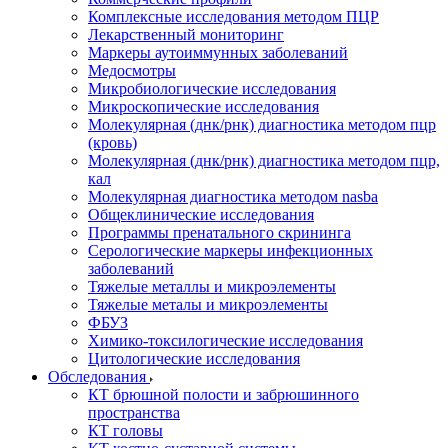
Комплексные исследования методом ПЦР
Лекарственный мониторинг
Маркеры аутоиммунных заболеваний
Медосмотры
Микробиологические исследования
Микроскопические исследования
Молекулярная (днк/рнк) диагностика методом пцр
(кровь)
Молекулярная (днк/рнк) диагностика методом пцр,
кал
Молекулярная диагностика методом nasba
Общеклинические исследования
Программы пренатального скрининга
Серологические маркеры инфекционных
заболеваний
Тяжелые металлы и микроэлементы
Тяжелые металы и микроэлементы
ФБУЗ
Химико-токсилогические исследования
Цитологические исследования
Обследования
КТ брюшной полости и забрюшинного
пространства
КТ головы