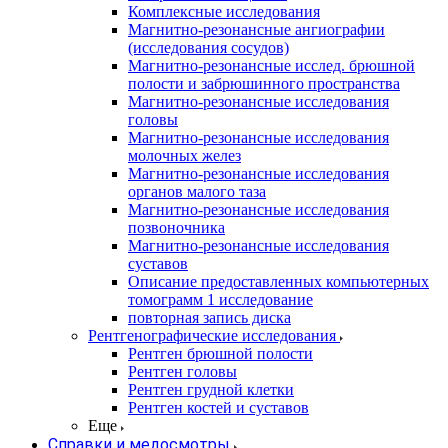
Комплексные исследования
Магнитно-резонансные ангиографии
(исследования сосудов)
Магнитно-резонансные исслед. брюшной
полости и забрюшинного пространства
Магнитно-резонансные исследования
головы
Магнитно-резонансные исследования
молочных желез
Магнитно-резонансные исследования
органов малого таза
Магнитно-резонансные исследования
позвоночника
Магнитно-резонансные исследования
суставов
Описание предоставленных компьютерных
томограмм 1 исследование
повторная запись диска
Рентгенографические исследования
Рентген брюшной полости
Рентген головы
Рентген грудной клетки
Рентген костей и суставов
Еще
Справки и медосмотры