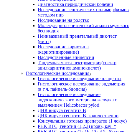
Диагностика периодической болезни
Исследование генетических полиморфизмов
методом пцр
Исследование на родство
Молекулярно-генетический анализ мужского
бесплодия
Неинвазивный пренатальный днк-тест
(нипт)
Исследование кариотипа
(кариотипирование)
Наследственные эпилепсии
Тандемная масс-спектрометрия(спектр
ацилкарнитинов,аминокислот)
Гистологические исследования
Гистологическое исследование плаценты
Гистологическое исследование эндометрия
(в т.ч. пайпель-биопсия)
Гистологическое исследование
эндоскопического материала желудка с
выявлением Helicobacter pylori
ДНК вируса гепатита B
ДНК вируса гепатита B, количественно
Консультация готовых препаратов (1 локус)
РНК ВГC, генотип (1,2,3) кровь, кач. *
РНК ВГC, генотип (1a,1b,2,3a,4,5a,6) кровь,