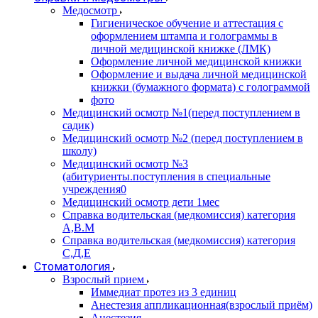
Медосмотр
Гигиеническое обучение и аттестация с
оформлением штампа и голограммы в
личной медицинской книжке (ЛМК)
Оформление личной медицинской книжки
Оформление и выдача личной медицинской
книжки (бумажного формата) с голограммой
фото
Медицинский осмотр №1(перед поступлением в
садик)
Медицинский осмотр №2 (перед поступлением в
школу)
Медицинский осмотр №3
(абитуриенты.поступления в специальные
учреждения0
Медицинский осмотр дети 1мес
Справка водительская (медкомиссия) категория
А,В.М
Справка водительская (медкомиссия) категория
С,Д,Е
Стоматология
Взрослый прием
Иммедиат протез из 3 единиц
Анестезия аппликационная(взрослый приём)
Анестезия