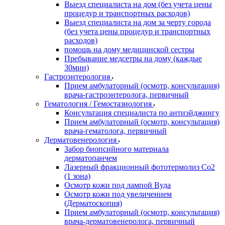
Выезд специалиста на дом (без учета цены
процедур и транспортных расходов)
Выезд специалиста на дом за черту города
(без учета цены процедур и транспортных
расходов)
помощь на дому медицинской сестры
Пребывание медсетры на дому (каждые
30мин)
Гастроэнтерология
Прием амбулаторный (осмотр, консультация)
врача-гастроэнтеролога, первичный
Гематология / Гемостазиология
Консультация специалиста по антиэйджингу
Прием амбулаторный (осмотр, консультация)
врача-гематолога, первичный
Дерматовенерология
Забор биопсийного материала
дерматопанчем
Лазерный фракционный фототермолиз Со2
(1 зона)
Осмотр кожи под лампой Вуда
Осмотр кожи под увеличением
(Дерматоскопия)
Прием амбулаторный (осмотр, консультация)
врача-дерматовенеролога, первичный