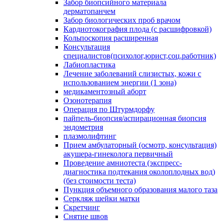
Забор биопсийного материала
дерматопанчем
Забор биологических проб врачом
Кардиотокография плода (с расшифровкой)
Кольпоскопия расширенная
Консультация
специалистов(психолог,юрист,соц.работник)
Лабиопластика
Лечение заболеваний слизистых, кожи с
использованием энергии (1 зона)
медикаментозный аборт
Озонотерапия
Операция по Штурмдорфу
пайпель-биопсия/аспирационная биопсия
эндометрия
плазмолифтинг
Прием амбулаторный (осмотр, консультация)
акушера-гинеколога первичный
Проведение амниотеста (экспресс-
диагностика подтекания околоплодных вод)
(без стоимости теста)
Пункция объемного образования малого таза
Серкляж шейки матки
Скретчинг
Снятие швов