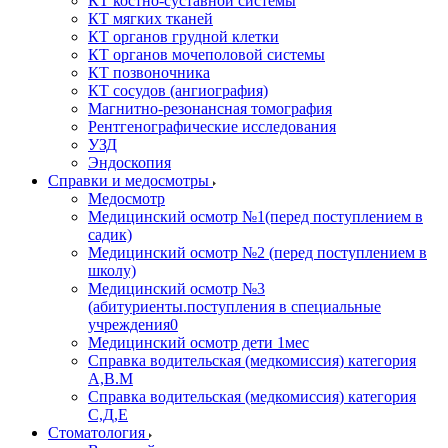
КТ костно-суставной системы
КТ мягких тканей
КТ органов грудной клетки
КТ органов мочеполовой системы
КТ позвоночника
КТ сосудов (ангиография)
Магнитно-резонансная томография
Рентгенографические исследования
УЗД
Эндоскопия
Справки и медосмотры
Медосмотр
Медицинский осмотр №1(перед поступлением в
садик)
Медицинский осмотр №2 (перед поступлением в
школу)
Медицинский осмотр №3
(абитуриенты.поступления в специальные
учреждения0
Медицинский осмотр дети 1мес
Справка водительская (медкомиссия) категория
А,В.М
Справка водительская (медкомиссия) категория
С,Д,Е
Стоматология