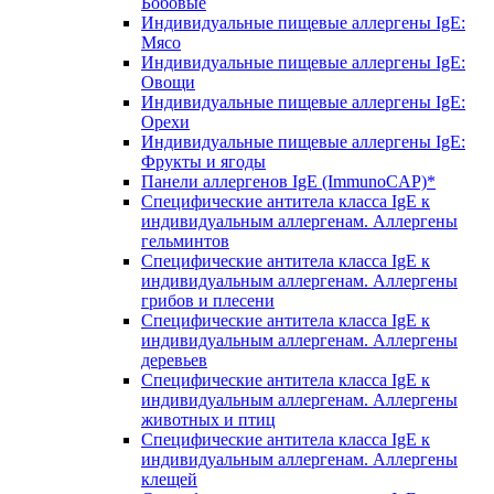
Бобовые
Индивидуальные пищевые аллергены IgE:
Мясо
Индивидуальные пищевые аллергены IgE:
Овощи
Индивидуальные пищевые аллергены IgE:
Орехи
Индивидуальные пищевые аллергены IgE:
Фрукты и ягоды
Панели аллергенов IgE (ImmunoCAP)*
Специфические антитела класса IgE к
индивидуальным аллергенам. Аллергены
гельминтов
Специфические антитела класса IgE к
индивидуальным аллергенам. Аллергены
грибов и плесени
Специфические антитела класса IgE к
индивидуальным аллергенам. Аллергены
деревьев
Специфические антитела класса IgE к
индивидуальным аллергенам. Аллергены
животных и птиц
Специфические антитела класса IgE к
индивидуальным аллергенам. Аллергены
клещей