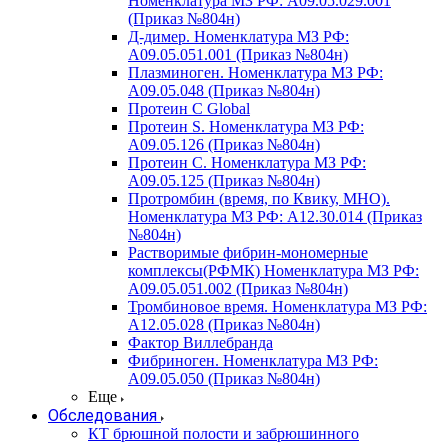
Номенклатура МЗ РФ: A09.05.029.001
(Приказ №804н)
Д-димер. Номенклатура МЗ РФ:
A09.05.051.001 (Приказ №804н)
Плазминоген. Номенклатура МЗ РФ:
A09.05.048 (Приказ №804н)
Протеин C Global
Протеин S. Номенклатура МЗ РФ:
A09.05.126 (Приказ №804н)
Протеин С. Номенклатура МЗ РФ:
A09.05.125 (Приказ №804н)
Протромбин (время, по Квику, МНО).
Номенклатура МЗ РФ: A12.30.014 (Приказ
№804н)
Растворимые фибрин-мономерные
комплексы(РФМК) Номенклатура МЗ РФ:
A09.05.051.002 (Приказ №804н)
Тромбиновое время. Номенклатура МЗ РФ:
A12.05.028 (Приказ №804н)
Фактор Виллебранда
Фибриноген. Номенклатура МЗ РФ:
A09.05.050 (Приказ №804н)
Еще
Обследования
КТ брюшной полости и забрюшинного