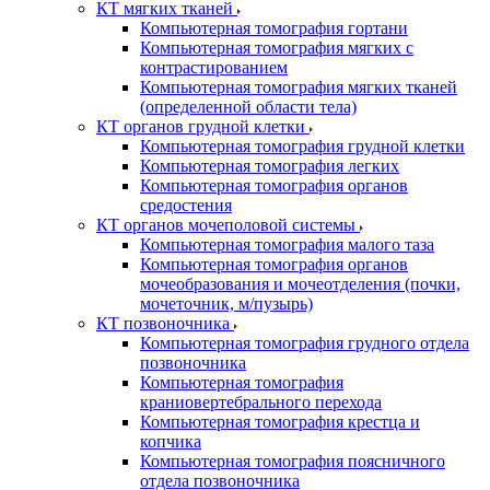
КТ мягких тканей
Компьютерная томография гортани
Компьютерная томография мягких с
контрастированием
Компьютерная томография мягких тканей
(определенной области тела)
КТ органов грудной клетки
Компьютерная томография грудной клетки
Компьютерная томография легких
Компьютерная томография органов
средостения
КТ органов мочеполовой системы
Компьютерная томография малого таза
Компьютерная томография органов
мочеобразования и мочеотделения (почки,
мочеточник, м/пузырь)
КТ позвоночника
Компьютерная томография грудного отдела
позвоночника
Компьютерная томография
краниовертебрального перехода
Компьютерная томография крестца и
копчика
Компьютерная томография поясничного
отдела позвоночника