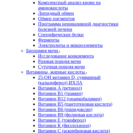
Комплексный анализ крови на
аминокислоты
Липидный обмен
Обмен пигментов
Программа неинвазивной диагностики
болезней печени
Специфические белки
Ферменты
Электролиты и микроэлементы
Биохимия мочи
Исследование конкремента
Разовая порция мочи
Суточная порция мочи
Витамины, жирные кислоты
25-OH витамин D, суммарный
(кальциферол) ИХЛА
Витамин А (ретинол)
Витамин В1 (тиамин)
Витамин В12 (цианкобаламин)
Витамин В5 (пантотеновая кислота)
Витамин В6 (пиридоксин)
Витамин В9 (фолиевая кислота)
Витамин Е (токоферол)
Витамин К (филлохинон)
Витамин С (аскорбиновая кислота)