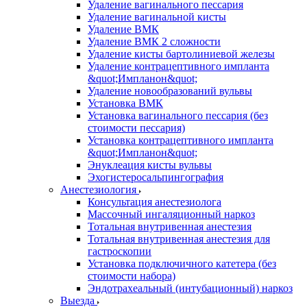
Удаление вагинального пессария
Удаление вагинальной кисты
Удаление ВМК
Удаление ВМК 2 сложности
Удаление кисты бартолиниевой железы
Удаление контрацептивного импланта
&quot;Импланон&quot;
Удаление новообразований вульвы
Установка ВМК
Установка вагинального пессария (без
стоимости пессария)
Установка контрацептивного импланта
&quot;Импланон&quot;
Энуклеация кисты вульвы
Эхогистеросальпингография
Анестезиология
Консультация анестезиолога
Массочный ингаляционный наркоз
Тотальная внутривенная анестезия
Тотальная внутривенная анестезия для
гастроскопии
Установка подключичного катетера (без
стоимости набора)
Эндотрахеальный (интубационный) наркоз
Выезда