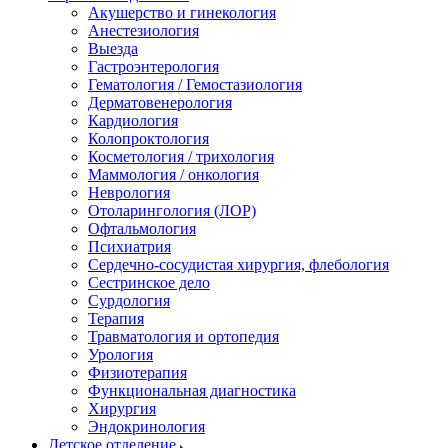
Акушерство и гинекология
Анестезиология
Выезда
Гастроэнтерология
Гематология / Гемостазиология
Дерматовенерология
Кардиология
Колопроктология
Косметология / трихология
Маммология / онкология
Неврология
Отоларингология (ЛОР)
Офтальмология
Психиатрия
Сердечно-сосудистая хирургия, флебология
Сестринское дело
Сурдология
Терапия
Травматология и ортопедия
Урология
Физиотерапия
Функциональная диагностика
Хирургия
Эндокринология
Детское отделение