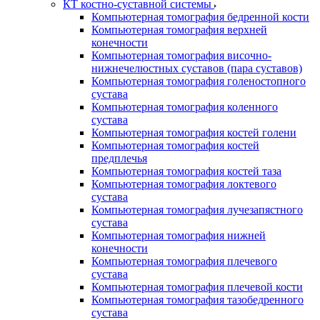
КТ костно-суставной системы
Компьютерная томография бедренной кости
Компьютерная томография верхней
конечности
Компьютерная томография височно-
нижнечелюстных суставов (пара суставов)
Компьютерная томография голеностопного
сустава
Компьютерная томография коленного
сустава
Компьютерная томография костей голени
Компьютерная томография костей
предплечья
Компьютерная томография костей таза
Компьютерная томография локтевого
сустава
Компьютерная томография лучезапястного
сустава
Компьютерная томография нижней
конечности
Компьютерная томография плечевого
сустава
Компьютерная томография плечевой кости
Компьютерная томография тазобедренного
сустава