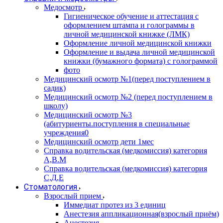
Медосмотр
Гигиеническое обучение и аттестация с
оформлением штампа и голограммы в
личной медицинской книжке (ЛМК)
Оформление личной медицинской книжки
Оформление и выдача личной медицинской
книжки (бумажного формата) с голограммой
фото
Медицинский осмотр №1(перед поступлением в
садик)
Медицинский осмотр №2 (перед поступлением в
школу)
Медицинский осмотр №3
(абитуриенты.поступления в специальные
учреждения0
Медицинский осмотр дети 1мес
Справка водительская (медкомиссия) категория
А,В.М
Справка водительская (медкомиссия) категория
С,Д,Е
Стоматология
Взрослый прием
Иммедиат протез из 3 единиц
Анестезия аппликационная(взрослый приём)
Анестезия