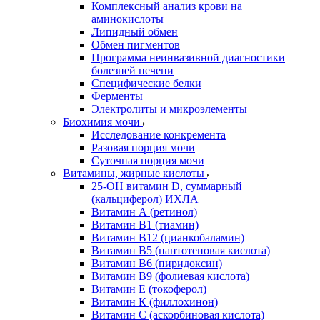
Комплексный анализ крови на
аминокислоты
Липидный обмен
Обмен пигментов
Программа неинвазивной диагностики
болезней печени
Специфические белки
Ферменты
Электролиты и микроэлементы
Биохимия мочи
Исследование конкремента
Разовая порция мочи
Суточная порция мочи
Витамины, жирные кислоты
25-OH витамин D, суммарный
(кальциферол) ИХЛА
Витамин А (ретинол)
Витамин В1 (тиамин)
Витамин В12 (цианкобаламин)
Витамин В5 (пантотеновая кислота)
Витамин В6 (пиридоксин)
Витамин В9 (фолиевая кислота)
Витамин Е (токоферол)
Витамин К (филлохинон)
Витамин С (аскорбиновая кислота)