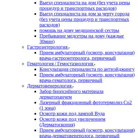
Выезд специалиста на дом (без учета цены
процедур и транспортных расходов)
Выезд специалиста на дом за черту города
(без учета цены процедур и транспортных
расходов)
помощь на дому медицинской сестры
Пребывание медсетры на дому (каждые
30мин)
Гастроэнтерология
Прием амбулаторный (осмотр, консультация)
врача-гастроэнтеролога, первичный
Гематология / Гемостазиология
Консультация специалиста по антиэйджингу
Прием амбулаторный (осмотр, консультация)
врача-гематолога, первичный
Дерматовенерология
Забор биопсийного материала
дерматопанчем
Лазерный фракционный фототермолиз Со2
(1 зона)
Осмотр кожи под лампой Вуда
Осмотр кожи под увеличением
(Дерматоскопия)
Прием амбулаторный (осмотр, консультация)
врача-дерматовенеролога, первичный