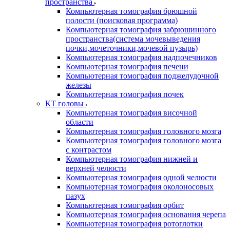
пространства
Компьютерная томография брюшной
полости (поисковая программа)
Компьютерная томография забрюшинного
пространства(система мочевыведения
почки,мочеточники,мочевой пузырь)
Компьютерная томография надпочечников
Компьютерная томография печени
Компьютерная томография поджелудочной
железы
Компьютерная томография почек
КТ головы
Компьютерная томография височной
области
Компьютерная томография головного мозга
Компьютерная томография головного мозга
с контрастом
Компьютерная томография нижней и
верхней челюсти
Компьютерная томография одной челюсти
Компьютерная томография околоносовых
пазух
Компьютерная томография орбит
Компьютерная томография основания черепа
Компьютерная томография ротоглотки