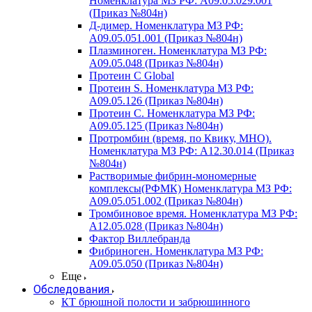
Номенклатура МЗ РФ: A09.05.029.001
(Приказ №804н)
Д-димер. Номенклатура МЗ РФ:
A09.05.051.001 (Приказ №804н)
Плазминоген. Номенклатура МЗ РФ:
A09.05.048 (Приказ №804н)
Протеин C Global
Протеин S. Номенклатура МЗ РФ:
A09.05.126 (Приказ №804н)
Протеин С. Номенклатура МЗ РФ:
A09.05.125 (Приказ №804н)
Протромбин (время, по Квику, МНО).
Номенклатура МЗ РФ: A12.30.014 (Приказ
№804н)
Растворимые фибрин-мономерные
комплексы(РФМК) Номенклатура МЗ РФ:
A09.05.051.002 (Приказ №804н)
Тромбиновое время. Номенклатура МЗ РФ:
A12.05.028 (Приказ №804н)
Фактор Виллебранда
Фибриноген. Номенклатура МЗ РФ:
A09.05.050 (Приказ №804н)
Еще
Обследования
КТ брюшной полости и забрюшинного