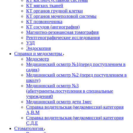
КТ костно-суставной системы
КТ мягких тканей
КТ органов грудной клетки
КТ органов мочеполовой системы
КТ позвоночника
КТ сосудов (ангиография)
Магнитно-резонансная томография
Рентгенографические исследования
УЗД
Эндоскопия
Справки и медосмотры
Медосмотр
Медицинский осмотр №1(перед поступлением в
садик)
Медицинский осмотр №2 (перед поступлением в
школу)
Медицинский осмотр №3
(абитуриенты.поступления в специальные
учреждения0
Медицинский осмотр дети 1мес
Справка водительская (медкомиссия) категория
А,В.М
Справка водительская (медкомиссия) категория
С,Д,Е
Стоматология