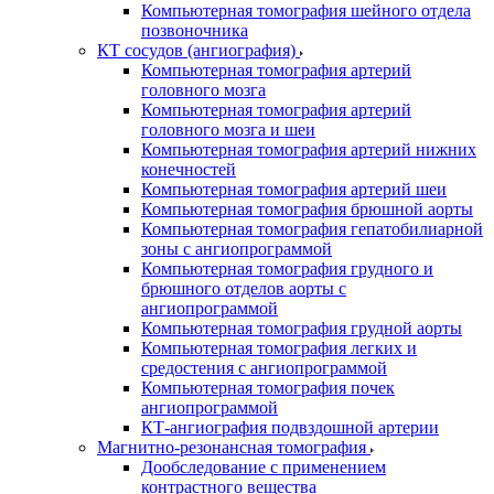
Компьютерная томография шейного отдела
позвоночника
КТ сосудов (ангиография)
Компьютерная томография артерий
головного мозга
Компьютерная томография артерий
головного мозга и шеи
Компьютерная томография артерий нижних
конечностей
Компьютерная томография артерий шеи
Компьютерная томография брюшной аорты
Компьютерная томография гепатобилиарной
зоны с ангиопрограммой
Компьютерная томография грудного и
брюшного отделов аорты с
ангиопрограммой
Компьютерная томография грудной аорты
Компьютерная томография легких и
средостения с ангиопрограммой
Компьютерная томография почек
ангиопрограммой
КТ-ангиография подвздошной артерии
Магнитно-резонансная томография
Дообследование с применением
контрастного вещества