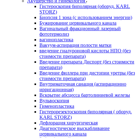
Акушерство и гинекология
Гистероскопия биполярная (оборуд. KARL
STORZ)
Биопсия 1 зона (с использованием энергии)
Бужирование цервикального канала
Вагинальный фракционный лазерный
фототермолиз
вагинопластика
Вакуум-аспирация полости матки
введение гиалуроновой кислоты НПО (без
стоимости препарата)
Введение препарата Диспорт (без стоимости
препарата)
Введение филлера при дистопии уретры (без
стоимости препарата)
Внутриматочная санация (аспирационно
ирригационная)
Вскрытие абсцесса бартолиниевой железы
Вульвоскопия
Гименопластика
Гистерорезектоскопия биполярная ( оборуд.
KARL STORZ)
Дефлорация хирургическая
Диагностическое выскабливание
цервикального канала