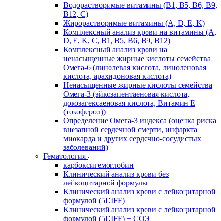
Водорастворимые витамины (B1, B5, B6, В9,
В12, С)
Жирорастворимые витамины (A, D, E, K)
Комплексный анализ крови на витамины (A,
D, E, K, C, B1, B5, B6, В9, B12)
Комплексный анализ крови на
ненасыщенные жирные кислоты семейства
Омега-6 (линолевая кислота, линоленовая
кислота, арахидоновая кислота)
Ненасыщенные жирные кислоты семейства
Омега-3 (эйкозапентаеновая кислота,
докозагексаеновая кислота, Витамин E
(токоферол))
Определение Омега-3 индекса (оценка риска
внезапной сердечной смерти, инфаркта
миокарда и других сердечно-сосудистых
заболеваний)
Гематология
карбоксигемоглобин
Клинический анализ крови без
лейкоцитарной формулы
Клинический анализ крови с лейкоцитарной
формулой (5DIFF)
Клинический анализ крови с лейкоцитарной
формулой (5DIFF) + СОЭ