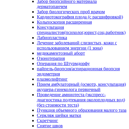
Забор биопсийного материала
дерматопанчем
Забор биологических проб врачом
Кардиотокография плода (с расшифровкой)
Кольпоскопия расширенная
Консультация
специалистов(психолог,юрист,соц.работник)
Лабиопластика
Лечение заболеваний слизистых, кожи с
использованием энергии (1 зона)
медикаментозный аборт
Озонотерапия
Операция по Штурмдорфу
пайпель-биопсия/аспирационная биопсия
эндометрия
плазмолифтинг
Прием амбулаторный (осмотр, консультация)
акушера-гинеколога первичный
Проведение амниотеста (экспресс-
диагностика подтекания околоплодных вод)
(без стоимости теста)
Пункция объемного образования малого таза
Серкляж шейки матки
Скретчинг
Снятие швов