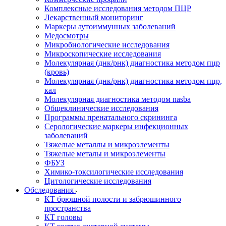
Комплексные исследования методом ПЦР
Лекарственный мониторинг
Маркеры аутоиммунных заболеваний
Медосмотры
Микробиологические исследования
Микроскопические исследования
Молекулярная (днк/рнк) диагностика методом пцр
(кровь)
Молекулярная (днк/рнк) диагностика методом пцр,
кал
Молекулярная диагностика методом nasba
Общеклинические исследования
Программы пренатального скрининга
Серологические маркеры инфекционных
заболеваний
Тяжелые металлы и микроэлементы
Тяжелые металы и микроэлементы
ФБУЗ
Химико-токсилогические исследования
Цитологические исследования
Обследования
КТ брюшной полости и забрюшинного
пространства
КТ головы