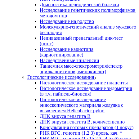
Диагностика периодической болезни
Исследование генетических полиморфизмов
методом пцр
Исследование на родство
Молекулярно-генетический анализ мужского
бесплодия
Неинвазивный пренатальный днк-тест
(нипт)
Исследование кариотипа
(кариотипирование)
Наследственные эпилепсии
Тандемная масс-спектрометрия(спектр
ацилкарнитинов,аминокислот)
Гистологические исследования
Гистологическое исследование плаценты
Гистологическое исследование эндометрия
(в т.ч. пайпель-биопсия)
Гистологическое исследование
эндоскопического материала желудка с
выявлением Helicobacter pylori
ДНК вируса гепатита B
ДНК вируса гепатита B, количественно
Консультация готовых препаратов (1 локус)
РНК ВГC, генотип (1,2,3) кровь, кач. *
РНК ВГC, генотип (1a,1b,2,3a,4,5a,6) кровь,