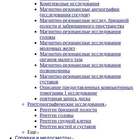
Комплексные исследования
Магнитно-резонансные ангиографии
(исследования сосудов)
Магнитно-резонансные исслед. брюшной
полости и забрюшинного пространства
Магнитно-резонансные исследования
головы
Магнитно-резонансные исследования
молочных желез
Магнитно-резонансные исследования
органов малого таза
Магнитно-резонансные исследования
позвоночника
Магнитно-резонансные исследования
суставов
Описание предоставленных компьютерных
томограмм 1 исследование
повторная запись диска
Рентгенографические исследования
Рентген брюшной полости
Рентген головы
Рентген грудной клетки
Рентген костей и суставов
Еще
Справки и медосмотры