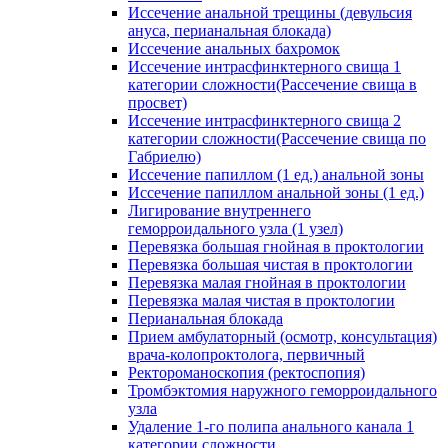
Иссечение анальной трещины (девульсия
ануса, перианальная блокада)
Иссечение анальных бахромок
Иссечение интрасфинктерного свища 1
категории сложности(Рассечение свища в
просвет)
Иссечение интрасфинктерного свища 2
категории сложности(Рассечение свища по
Габриелю)
Иссечение папиллом (1 ед.) анальной зоны
Иссечение папиллом анальной зоны (1 ед.)
Лигирование внутреннего
геморроидального узла (1 узел)
Перевязка большая гнойная в проктологии
Перевязка большая чистая в проктологии
Перевязка малая гнойная в проктологии
Перевязка малая чистая в проктологии
Перианальная блокада
Прием амбулаторный (осмотр, консультация)
врача-колопроктолога, первичный
Ректороманоскопия (ректоспопия)
Тромбэктомия наружного геморроидального
узла
Удаление 1-го полипа анального канала 1
категории сложности