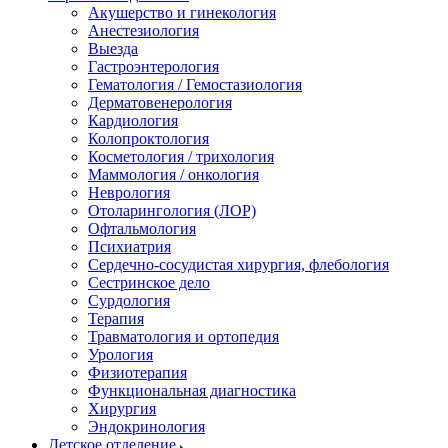
Акушерство и гинекология
Анестезиология
Выезда
Гастроэнтерология
Гематология / Гемостазиология
Дерматовенерология
Кардиология
Колопроктология
Косметология / трихология
Маммология / онкология
Неврология
Отоларингология (ЛОР)
Офтальмология
Психиатрия
Сердечно-сосудистая хирургия, флебология
Сестринское дело
Сурдология
Терапия
Травматология и ортопедия
Урология
Физиотерапия
Функциональная диагностика
Хирургия
Эндокринология
Детское отделение