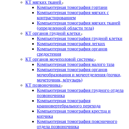
КТ мягких тканей
Компьютерная томография гортани
Компьютерная томография мягких с
контрастированием
Компьютерная томография мягких тканей
(определенной области тела)
КТ органов грудной клетки
Компьютерная томография грудной клетки
Компьютерная томография легких
Компьютерная томография органов
средостения
КТ органов мочеполовой системы
Компьютерная томография малого таза
Компьютерная томография органов
мочеобразования и мочеотделения (почки,
мочеточник, м/пузырь)
КТ позвоночника
Компьютерная томография грудного отдела
позвоночника
Компьютерная томография
краниовертебрального перехода
Компьютерная томография крестца и
копчика
Компьютерная томография поясничного
отдела позвоночника