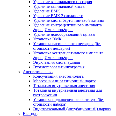
Удаление вагинального пессария
Удаление вагинальной кисты
Удаление ВМК
Удаление ВМК 2 сложности
Удаление кисты бартолиниевой железы
Удаление контрацептивного импланта
&quot;Импланон&quot;
Удаление новообразований вульвы
Установка ВМК
Установка вагинального пессария (без
стоимости пессария)
Установка контрацептивного импланта
&quot;Импланон&quot;
Энуклеация кисты вульвы
Эхогистеросальпингография
Анестезиология
Консультация анестезиолога
Массочный ингаляционный наркоз
Тотальная внутривенная анестезия
Тотальная внутривенная анестезия для
гастроскопии
Установка подключичного катетера (без
стоимости набора)
Эндотрахеальный (интубационный) наркоз
Выезда