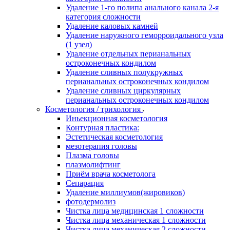
Удаление 1-го полипа анального канала 2-я
категория сложности
Удаление каловых камней
Удаление наружного геморроидального узла
(1 узел)
Удаление отдельных перианальных
остроконечных кондилом
Удаление сливных полукружных
перианальных остроконечных кондилом
Удаление сливных циркулярных
перианальных остроконечных кондилом
Косметология / трихология
Иньекционная косметология
Контурная пластика:
Эстетическая косметология
мезотерапия головы
Плазма головы
плазмолифтинг
Приём врача косметолога
Сепарация
Удаление миллиумов(жировиков)
фотодермолиз
Чистка лица медицинская 1 сложности
Чистка лица механическая 1 сложности
Чистка лица механическая 2 сложности