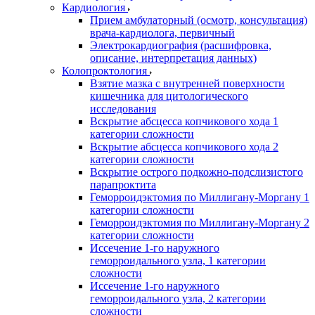
Кардиология
Прием амбулаторный (осмотр, консультация)
врача-кардиолога, первичный
Электрокардиография (расшифровка,
описание, интерпретация данных)
Колопроктология
Взятие мазка с внутренней поверхности
кишечника для цитологического
исследования
Вскрытие абсцесса копчикового хода 1
категории сложности
Вскрытие абсцесса копчикового хода 2
категории сложности
Вскрытие острого подкожно-подслизистого
парапроктита
Геморроидэктомия по Миллигану-Моргану 1
категории сложности
Геморроидэктомия по Миллигану-Моргану 2
категории сложности
Иссечение 1-го наружного
геморроидального узла, 1 категории
сложности
Иссечение 1-го наружного
геморроидального узла, 2 категории
сложности