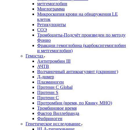
метгемоглобин
Миелограмма
Микроскопия крови на обнаружения LE
клеток
Ретикулоциты
СОЭ
Тромбоциты-Подсчёт произведен по методу
Фонио
Фракции гемоглобина (карбоксигемоглобин
и метгемоглобин)
Гемостаз
Антитромбин III
АЧТВ
Волчаночный антикоагулянт (скрининг)
Д-димер
Плазминоген
Протеин C Global
Протеин S
Протеин С
Протромбин (время, по Квику, МНО)
Тромбиновое время
Фактор Виллебранда
Фибриноген
Генетическое исследование
HLA-типирование