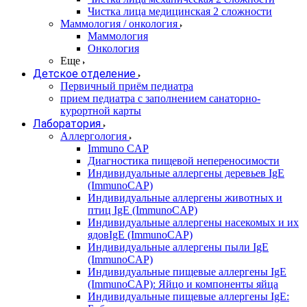
Чистка лица медицинская 2 сложности
Маммология / онкология
Маммология
Онкология
Еще
Детское отделение
Первичный приём педиатра
прием педиатра с заполнением санаторно-
курортной карты
Лаборатория
Аллергология
Immuno CAP
Диагностика пищевой непереносимости
Индивидуальные аллергены деревьев IgE
(ImmunoCAP)
Индивидуальные аллергены животных и
птиц IgE (ImmunoCAP)
Индивидуальные аллергены насекомых и их
ядовIgE (ImmunoCAP)
Индивидуальные аллергены пыли IgE
(ImmunoCAP)
Индивидуальные пищевые аллергены IgE
(ImmunoCAP): Яйцо и компоненты яйца
Индивидуальные пищевые аллергены IgE: