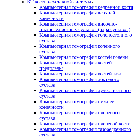
КТ костно-суставной системы
Компьютерная томография бедренной кости
Компьютерная томография верхней
конечности
Компьютерная томография височно-
нижнечелюстных суставов (пара суставов)
Компьютерная томография голеностопного
сустава
Компьютерная томография коленного
сустава
Компьютерная томография костей голени
Компьютерная томография костей
предплечья
Компьютерная томография костей таза
Компьютерная томография локтевого
сустава
Компьютерная томография лучезапястного
сустава
Компьютерная томография нижней
конечности
Компьютерная томография плечевого
сустава
Компьютерная томография плечевой кости
Компьютерная томография тазобедренного
сустава