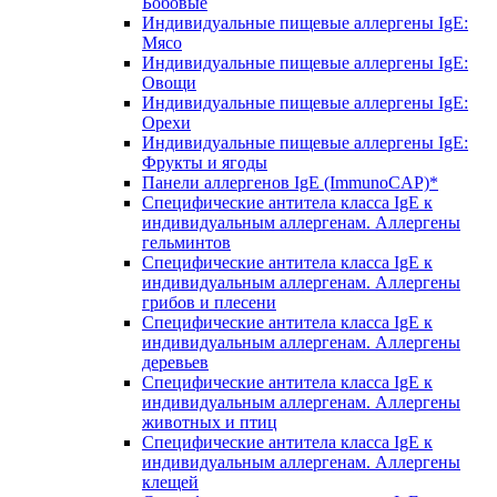
Бобовые
Индивидуальные пищевые аллергены IgE:
Мясо
Индивидуальные пищевые аллергены IgE:
Овощи
Индивидуальные пищевые аллергены IgE:
Орехи
Индивидуальные пищевые аллергены IgE:
Фрукты и ягоды
Панели аллергенов IgE (ImmunoCAP)*
Специфические антитела класса IgE к
индивидуальным аллергенам. Аллергены
гельминтов
Специфические антитела класса IgE к
индивидуальным аллергенам. Аллергены
грибов и плесени
Специфические антитела класса IgE к
индивидуальным аллергенам. Аллергены
деревьев
Специфические антитела класса IgE к
индивидуальным аллергенам. Аллергены
животных и птиц
Специфические антитела класса IgE к
индивидуальным аллергенам. Аллергены
клещей