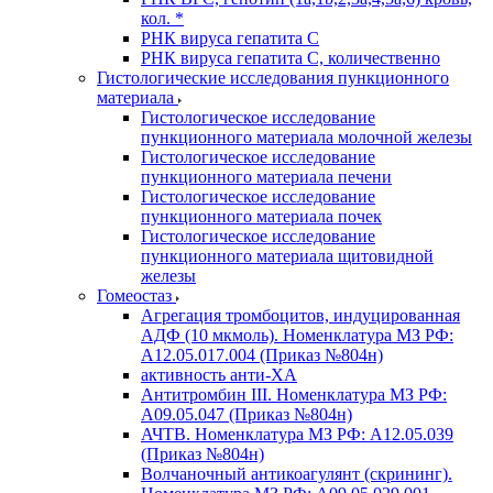
кол. *
РНК вируса гепатита C
РНК вируса гепатита C, количественно
Гистологические исследования пункционного
материала
Гистологическое исследование
пункционного материала молочной железы
Гистологическое исследование
пункционного материала печени
Гистологическое исследование
пункционного материала почек
Гистологическое исследование
пункционного материала щитовидной
железы
Гомеостаз
Агрегация тромбоцитов, индуцированная
АДФ (10 мкмоль). Номенклатура МЗ РФ:
A12.05.017.004 (Приказ №804н)
активность анти-ХА
Антитромбин III. Номенклатура МЗ РФ:
A09.05.047 (Приказ №804н)
АЧТВ. Номенклатура МЗ РФ: A12.05.039
(Приказ №804н)
Волчаночный антикоагулянт (скрининг).