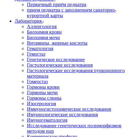
Первичный приём педиатра
прием педиатра с заполнением санаторно-
курортной карты
Лаборатория
Аллергология
Биохимия крови
Биохимия мочи
Витамины, жирные кислоты
Гематология
Гемостаз
Генетическое исследование
Гистологические исследования
Гистологические исследования пункционного
материала
Гомеостаз
Гормоны крови
Гормоны мочи
Гормоны слюны
Изосерология
Иммуногистохимические исследования
Имуннологические исследования
Имуногематология
Исследование генетических полиморфизмов
методом пцр
Коммерческие профили