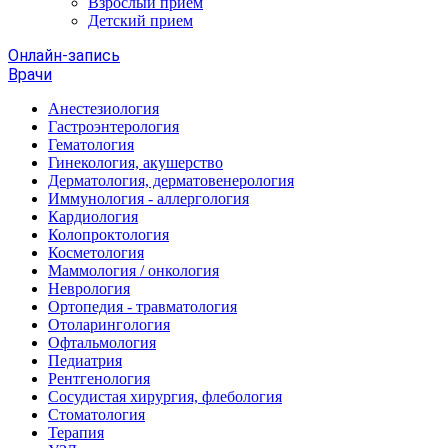
Взрослый прием
Детский прием
Онлайн-запись
Врачи
Анестезиология
Гастроэнтерология
Гематология
Гинекология, акушерство
Дерматология, дерматовенерология
Иммунология - аллергология
Кардиология
Колопроктология
Косметология
Маммология / онкология
Неврология
Ортопедия - травматология
Отоларингология
Офтальмология
Педиатрия
Рентгенология
Сосудистая хирургия, флебология
Стоматология
Терапия