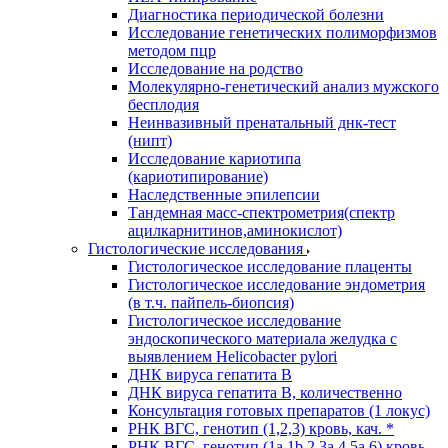
Диагностика периодической болезни
Исследование генетических полиморфизмов
методом пцр
Исследование на родство
Молекулярно-генетический анализ мужского
бесплодия
Неинвазивный пренатальный днк-тест
(нипт)
Исследование кариотипа
(кариотипирование)
Наследственные эпилепсии
Тандемная масс-спектрометрия(спектр
ацилкарнитинов,аминокислот)
Гистологические исследования
Гистологическое исследование плаценты
Гистологическое исследование эндометрия
(в т.ч. пайпель-биопсия)
Гистологическое исследование
эндоскопического материала желудка с
выявлением Helicobacter pylori
ДНК вируса гепатита B
ДНК вируса гепатита B, количественно
Консультация готовых препаратов (1 локус)
РНК ВГC, генотип (1,2,3) кровь, кач. *
РНК ВГC, генотип (1a,1b,2,3a,4,5a,6) кровь,