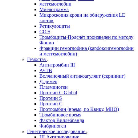
метгемоглобин
Миелограмма
Микроскопия крови на обнаружения LE
клеток
Ретикулоциты
СОЭ
Тромбоциты-Подсчёт произведен по методу
Фонио
Фракции гемоглобина (карбоксигемоглобин
и метгемоглобин)
Гемостаз
Антитромбин III
АЧТВ
Волчаночный антикоагулянт (скрининг)
Д-димер
Плазминоген
Протеин C Global
Протеин S
Протеин С
Протромбин (время, по Квику, МНО)
Тромбиновое время
Фактор Виллебранда
Фибриноген
Генетическое исследование
HLA-типирование