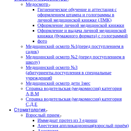
Медосмотр
Гигиеническое обучение и аттестация с
оформлением штампа и голограммы в
личной медицинской книжке (ЛМК)
Оформление личной медицинской книжки
Оформление и выдача личной медицинской
книжки (бумажного формата) с голограммой
фото
Медицинский осмотр №1(перед поступлением в
садик)
Медицинский осмотр №2 (перед поступлением в
школу)
Медицинский осмотр №3
(абитуриенты.поступления в специальные
учреждения0
Медицинский осмотр дети 1мес
Справка водительская (медкомиссия) категория
А,В.М
Справка водительская (медкомиссия) категория
С,Д,Е
Стоматология
Взрослый прием
Иммедиат протез из 3 единиц
Анестезия аппликационная(взрослый приём)
Анестезия