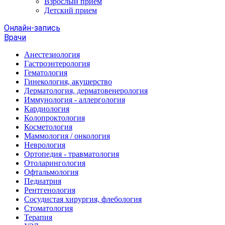
Взрослый прием
Детский прием
Онлайн-запись
Врачи
Анестезиология
Гастроэнтерология
Гематология
Гинекология, акушерство
Дерматология, дерматовенерология
Иммунология - аллергология
Кардиология
Колопроктология
Косметология
Маммология / онкология
Неврология
Ортопедия - травматология
Отоларингология
Офтальмология
Педиатрия
Рентгенология
Сосудистая хирургия, флебология
Стоматология
Терапия