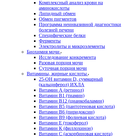
Комплексный анализ крови на
аминокислоты
Липидный обмен
Обмен пигментов
Программа неинвазивной диагностики
болезней печени
Специфические белки
Ферменты
Электролиты и микроэлементы
Биохимия мочи
Исследование конкремента
Разовая порция мочи
Суточная порция мочи
Витамины, жирные кислоты
25-OH витамин D, суммарный
(кальциферол) ИХЛА
Витамин А (ретинол)
Витамин В1 (тиамин)
Витамин В12 (цианкобаламин)
Витамин В5 (пантотеновая кислота)
Витамин В6 (пиридоксин)
Витамин В9 (фолиевая кислота)
Витамин Е (токоферол)
Витамин К (филлохинон)
Витамин С (аскорбиновая кислота)