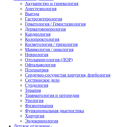
Акушерство и гинекология
Анестезиология
Выезда
Гастроэнтерология
Гематология / Гемостазиология
Дерматовенерология
Кардиология
Колопроктология
Косметология / трихология
Маммология / онкология
Неврология
Отоларингология (ЛОР)
Офтальмология
Психиатрия
Сердечно-сосудистая хирургия, флебология
Сестринское дело
Сурдология
Терапия
Травматология и ортопедия
Урология
Физиотерапия
Функциональная диагностика
Хирургия
Эндокринология
Детское отделение