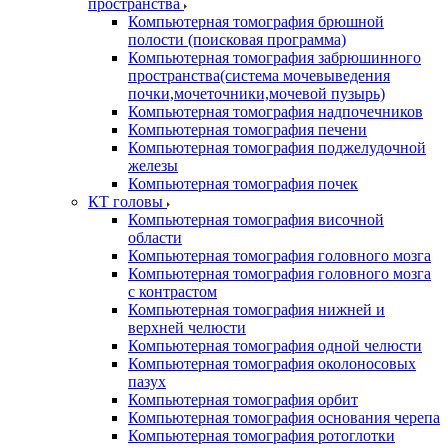
пространства
Компьютерная томография брюшной
полости (поисковая программа)
Компьютерная томография забрюшинного
пространства(система мочевыведения
почки,мочеточники,мочевой пузырь)
Компьютерная томография надпочечников
Компьютерная томография печени
Компьютерная томография поджелудочной
железы
Компьютерная томография почек
КТ головы
Компьютерная томография височной
области
Компьютерная томография головного мозга
Компьютерная томография головного мозга
с контрастом
Компьютерная томография нижней и
верхней челюсти
Компьютерная томография одной челюсти
Компьютерная томография околоносовых
пазух
Компьютерная томография орбит
Компьютерная томография основания черепа
Компьютерная томография ротоглотки