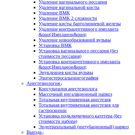
Удаление вагинального пессария
Удаление вагинальной кисты
Удаление ВМК
Удаление ВМК 2 сложности
Удаление кисты бартолиниевой железы
Удаление контрацептивного импланта
&quot;Импланон&quot;
Удаление новообразований вульвы
Установка ВМК
Установка вагинального пессария (без
стоимости пессария)
Установка контрацептивного импланта
&quot;Импланон&quot;
Энуклеация кисты вульвы
Эхогистеросальпингография
Анестезиология
Консультация анестезиолога
Массочный ингаляционный наркоз
Тотальная внутривенная анестезия
Тотальная внутривенная анестезия для
гастроскопии
Установка подключичного катетера (без
стоимости набора)
Эндотрахеальный (интубационный) наркоз
Выезда