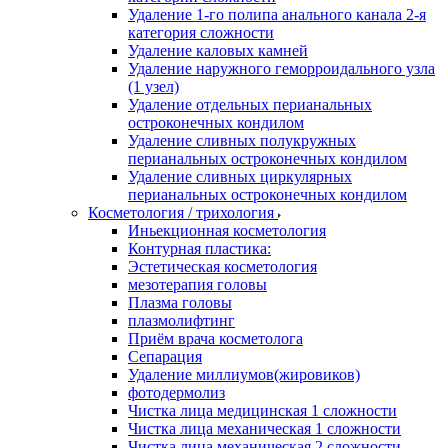
Удаление 1-го полипа анального канала 2-я
категория сложности
Удаление каловых камней
Удаление наружного геморроидального узла
(1 узел)
Удаление отдельных перианальных
остроконечных кондилом
Удаление сливных полукружных
перианальных остроконечных кондилом
Удаление сливных циркулярных
перианальных остроконечных кондилом
Косметология / трихология
Иньекционная косметология
Контурная пластика:
Эстетическая косметология
мезотерапия головы
Плазма головы
плазмолифтинг
Приём врача косметолога
Сепарация
Удаление миллиумов(жировиков)
фотодермолиз
Чистка лица медицинская 1 сложности
Чистка лица механическая 1 сложности
Чистка лица механическая 2 сложности