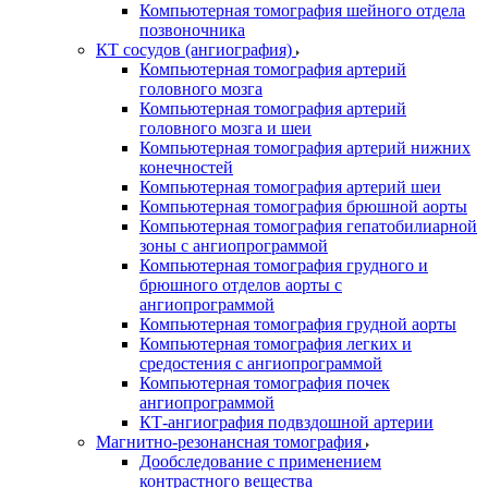
Компьютерная томография шейного отдела
позвоночника
КТ сосудов (ангиография)
Компьютерная томография артерий
головного мозга
Компьютерная томография артерий
головного мозга и шеи
Компьютерная томография артерий нижних
конечностей
Компьютерная томография артерий шеи
Компьютерная томография брюшной аорты
Компьютерная томография гепатобилиарной
зоны с ангиопрограммой
Компьютерная томография грудного и
брюшного отделов аорты с
ангиопрограммой
Компьютерная томография грудной аорты
Компьютерная томография легких и
средостения с ангиопрограммой
Компьютерная томография почек
ангиопрограммой
КТ-ангиография подвздошной артерии
Магнитно-резонансная томография
Дообследование с применением
контрастного вещества