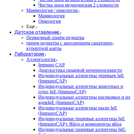
Чистка лица медицинская 2 сложности
Маммология / онкология
Маммология
Онкология
Еще
Детское отделение
Первичный приём педиатра
прием педиатра с заполнением санаторно-
курортной карты
Лаборатория
Аллергология
Immuno CAP
Диагностика пищевой непереносимости
Индивидуальные аллергены деревьев IgE
(ImmunoCAP)
Индивидуальные аллергены животных и
птиц IgE (ImmunoCAP)
Индивидуальные аллергены насекомых и их
ядовIgE (ImmunoCAP)
Индивидуальные аллергены пыли IgE
(ImmunoCAP)
Индивидуальные пищевые аллергены IgE
(ImmunoCAP): Яйцо и компоненты яйца
Индивидуальные пищевые аллергены IgE: