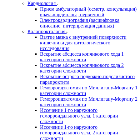
Кардиология
Прием амбулаторный (осмотр, консультация)
врача-кардиолога, первичный
Электрокардиография (расшифровка,
описание, интерпретация данных)
Колопроктология
Взятие мазка с внутренней поверхности
кишечника для цитологического
исследования
Вскрытие абсцесса копчикового хода 1
категории сложности
Вскрытие абсцесса копчикового хода 2
категории сложности
Вскрытие острого подкожно-подслизистого
парапроктита
Геморроидэктомия по Миллигану-Моргану 1
категории сложности
Геморроидэктомия по Миллигану-Моргану 2
категории сложности
Иссечение 1-го наружного
геморроидального узла, 1 категории
сложности
Иссечение 1-го наружного
геморроидального узла, 2 категории
сложности