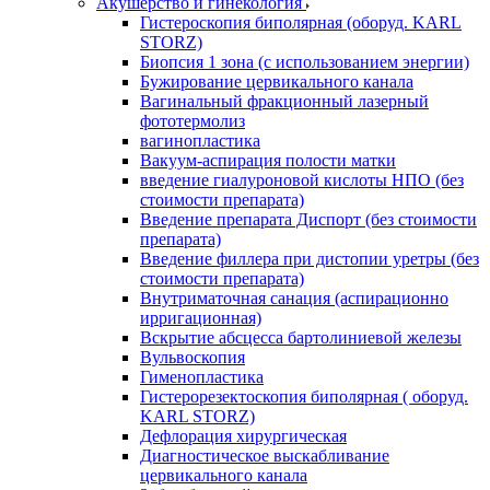
Акушерство и гинекология
Гистероскопия биполярная (оборуд. KARL
STORZ)
Биопсия 1 зона (с использованием энергии)
Бужирование цервикального канала
Вагинальный фракционный лазерный
фототермолиз
вагинопластика
Вакуум-аспирация полости матки
введение гиалуроновой кислоты НПО (без
стоимости препарата)
Введение препарата Диспорт (без стоимости
препарата)
Введение филлера при дистопии уретры (без
стоимости препарата)
Внутриматочная санация (аспирационно
ирригационная)
Вскрытие абсцесса бартолиниевой железы
Вульвоскопия
Гименопластика
Гистерорезектоскопия биполярная ( оборуд.
KARL STORZ)
Дефлорация хирургическая
Диагностическое выскабливание
цервикального канала