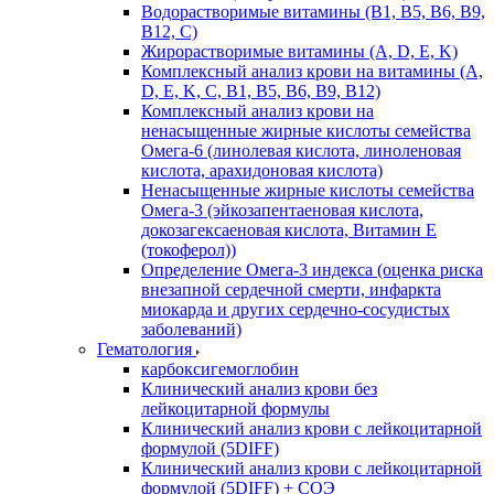
Водорастворимые витамины (B1, B5, B6, В9,
В12, С)
Жирорастворимые витамины (A, D, E, K)
Комплексный анализ крови на витамины (A,
D, E, K, C, B1, B5, B6, В9, B12)
Комплексный анализ крови на
ненасыщенные жирные кислоты семейства
Омега-6 (линолевая кислота, линоленовая
кислота, арахидоновая кислота)
Ненасыщенные жирные кислоты семейства
Омега-3 (эйкозапентаеновая кислота,
докозагексаеновая кислота, Витамин E
(токоферол))
Определение Омега-3 индекса (оценка риска
внезапной сердечной смерти, инфаркта
миокарда и других сердечно-сосудистых
заболеваний)
Гематология
карбоксигемоглобин
Клинический анализ крови без
лейкоцитарной формулы
Клинический анализ крови с лейкоцитарной
формулой (5DIFF)
Клинический анализ крови с лейкоцитарной
формулой (5DIFF) + СОЭ