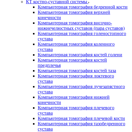
КТ костно-суставной системы
Компьютерная томография бедренной кости
Компьютерная томография верхней
конечности
Компьютерная томография височно-
нижнечелюстных суставов (пара суставов)
Компьютерная томография голеностопного
сустава
Компьютерная томография коленного
сустава
Компьютерная томография костей голени
Компьютерная томография костей
предплечья
Компьютерная томография костей таза
Компьютерная томография локтевого
сустава
Компьютерная томография лучезапястного
сустава
Компьютерная томография нижней
конечности
Компьютерная томография плечевого
сустава
Компьютерная томография плечевой кости
Компьютерная томография тазобедренного
сустава