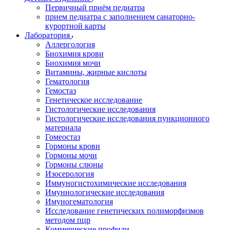
Первичный приём педиатра
прием педиатра с заполнением санаторно-
курортной карты
Лаборатория
Аллергология
Биохимия крови
Биохимия мочи
Витамины, жирные кислоты
Гематология
Гемостаз
Генетическое исследование
Гистологические исследования
Гистологические исследования пункционного
материала
Гомеостаз
Гормоны крови
Гормоны мочи
Гормоны слюны
Изосерология
Иммуногистохимические исследования
Имуннологические исследования
Имуногематология
Исследование генетических полиморфизмов
методом пцр
Коммерческие профили