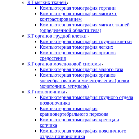
КТ мягких тканей
Компьютерная томография гортани
Компьютерная томография мягких с
контрастированием
Компьютерная томография мягких тканей
(определенной области тела)
КТ органов грудной клетки
Компьютерная томография грудной клетки
Компьютерная томография легких
Компьютерная томография органов
средостения
КТ органов мочеполовой системы
Компьютерная томография малого таза
Компьютерная томография органов
мочеобразования и мочеотделения (почки,
мочеточник, м/пузырь)
КТ позвоночника
Компьютерная томография грудного отдела
позвоночника
Компьютерная томография
краниовертебрального перехода
Компьютерная томография крестца и
копчика
Компьютерная томография поясничного
отдела позвоночника