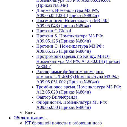
Номенклатура МЗ РФ: A09.05.029.001
(Приказ №804н)
Д-димер. Номенклатура МЗ РФ:
A09.05.051.001 (Приказ №804н)
Плазминоген. Номенклатура МЗ РФ:
A09.05.048 (Приказ №804н)
Протеин C Global
Протеин S. Номенклатура МЗ РФ:
A09.05.126 (Приказ №804н)
Протеин С. Номенклатура МЗ РФ:
A09.05.125 (Приказ №804н)
Протромбин (время, по Квику, МНО).
Номенклатура МЗ РФ: A12.30.014 (Приказ
№804н)
Растворимые фибрин-мономерные
комплексы(РФМК) Номенклатура МЗ РФ:
A09.05.051.002 (Приказ №804н)
Тромбиновое время. Номенклатура МЗ РФ:
A12.05.028 (Приказ №804н)
Фактор Виллебранда
Фибриноген. Номенклатура МЗ РФ:
A09.05.050 (Приказ №804н)
Еще
Обследования
КТ брюшной полости и забрюшинного