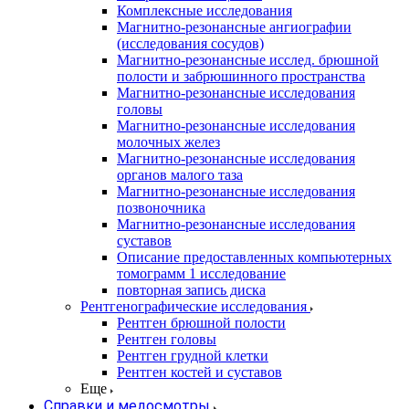
Комплексные исследования
Магнитно-резонансные ангиографии
(исследования сосудов)
Магнитно-резонансные исслед. брюшной
полости и забрюшинного пространства
Магнитно-резонансные исследования
головы
Магнитно-резонансные исследования
молочных желез
Магнитно-резонансные исследования
органов малого таза
Магнитно-резонансные исследования
позвоночника
Магнитно-резонансные исследования
суставов
Описание предоставленных компьютерных
томограмм 1 исследование
повторная запись диска
Рентгенографические исследования
Рентген брюшной полости
Рентген головы
Рентген грудной клетки
Рентген костей и суставов
Еще
Справки и медосмотры