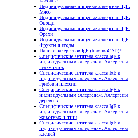
Бобовые
Индивидуальные пищевые аллергены IgE:
Мясо
Индивидуальные пищевые аллергены IgE:
Овощи
Индивидуальные пищевые аллергены IgE:
Орехи
Индивидуальные пищевые аллергены IgE:
Фрукты и ягоды
Панели аллергенов IgE (ImmunoCAP)*
Специфические антитела класса IgE к
индивидуальным аллергенам. Аллергены
гельминтов
Специфические антитела класса IgE к
индивидуальным аллергенам. Аллергены
грибов и плесени
Специфические антитела класса IgE к
индивидуальным аллергенам. Аллергены
деревьев
Специфические антитела класса IgE к
индивидуальным аллергенам. Аллергены
животных и птиц
Специфические антитела класса IgE к
индивидуальным аллергенам. Аллергены
клещей