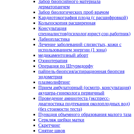
Забор биопсийного материала
дерматопанчем
Забор биологических проб врачом
Кардиотокография плода (с расшифровкой)
Кольпоскопия расширенная
Консультация
специалистов(психолог,юрист,соц.работник)
Лабиопластика
Лечение заболеваний слизистых, кожи с
использованием энергии (1 зона)
медикаментозный аборт
Озонотерапия
Операция по Штурмдорфу
пайпель-биопсия/аспирационная биопсия
эндометрия
плазмолифтинг
Прием амбулаторный (осмотр, консультация)
акушера-гинеколога первичный
Проведение амниотеста (экспресс-
диагностика подтекания околоплодных вод)
(без стоимости теста)
Пункция объемного образования малого таза
Серкляж шейки матки
Скретчинг
Снятие швов