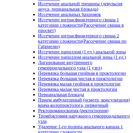
Иссечение анальной трещины (девульсия
ануса, перианальная блокада)
Иссечение анальных бахромок
Иссечение интрасфинктерного свища 1
категории сложности(Рассечение свища в
просвет)
Иссечение интрасфинктерного свища 2
категории сложности(Рассечение свища по
Габриелю)
Иссечение папиллом (1 ед.) анальной зоны
Иссечение папиллом анальной зоны (1 ед.)
Лигирование внутреннего
геморроидального узла (1 узел)
Перевязка большая гнойная в проктологии
Перевязка большая чистая в проктологии
Перевязка малая гнойная в проктологии
Перевязка малая чистая в проктологии
Перианальная блокада
Прием амбулаторный (осмотр, консультация)
врача-колопроктолога, первичный
Ректороманоскопия (ректоспопия)
Тромбэктомия наружного геморроидального
узла
Удаление 1-го полипа анального канала 1
категории сложности