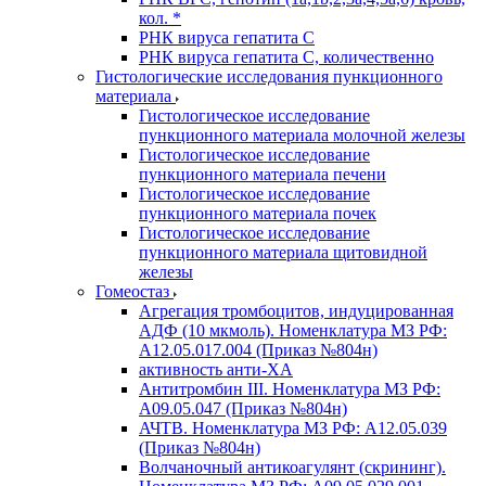
кол. *
РНК вируса гепатита C
РНК вируса гепатита C, количественно
Гистологические исследования пункционного
материала
Гистологическое исследование
пункционного материала молочной железы
Гистологическое исследование
пункционного материала печени
Гистологическое исследование
пункционного материала почек
Гистологическое исследование
пункционного материала щитовидной
железы
Гомеостаз
Агрегация тромбоцитов, индуцированная
АДФ (10 мкмоль). Номенклатура МЗ РФ:
A12.05.017.004 (Приказ №804н)
активность анти-ХА
Антитромбин III. Номенклатура МЗ РФ:
A09.05.047 (Приказ №804н)
АЧТВ. Номенклатура МЗ РФ: A12.05.039
(Приказ №804н)
Волчаночный антикоагулянт (скрининг).