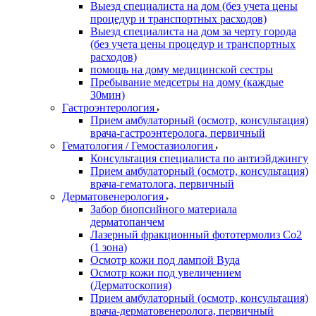
Выезд специалиста на дом (без учета цены
процедур и транспортных расходов)
Выезд специалиста на дом за черту города
(без учета цены процедур и транспортных
расходов)
помощь на дому медицинской сестры
Пребывание медсетры на дому (каждые
30мин)
Гастроэнтерология
Прием амбулаторный (осмотр, консультация)
врача-гастроэнтеролога, первичный
Гематология / Гемостазиология
Консультация специалиста по антиэйджингу
Прием амбулаторный (осмотр, консультация)
врача-гематолога, первичный
Дерматовенерология
Забор биопсийного материала
дерматопанчем
Лазерный фракционный фототермолиз Со2
(1 зона)
Осмотр кожи под лампой Вуда
Осмотр кожи под увеличением
(Дерматоскопия)
Прием амбулаторный (осмотр, консультация)
врача-дерматовенеролога, первичный