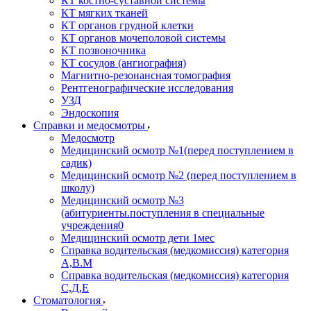
КТ костно-суставной системы
КТ мягких тканей
КТ органов грудной клетки
КТ органов мочеполовой системы
КТ позвоночника
КТ сосудов (ангиография)
Магнитно-резонансная томография
Рентгенографические исследования
УЗД
Эндоскопия
Справки и медосмотры
Медосмотр
Медицинский осмотр №1(перед поступлением в
садик)
Медицинский осмотр №2 (перед поступлением в
школу)
Медицинский осмотр №3
(абитуриенты.поступления в специальные
учреждения0
Медицинский осмотр дети 1мес
Справка водительская (медкомиссия) категория
А,В.М
Справка водительская (медкомиссия) категория
С,Д,Е
Стоматология