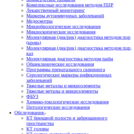
Комплексные исследования методом ПЦР
Лекарственный мониторинг
Маркеры аутоиммунных заболеваний
Медосмотры
Микробиологические исследования
Микроскопические исследования
Молекулярная (днк/рнк) диагностика методом пцр
(кровь)
Молекулярная (днк/рнк) диагностика методом пцр,
кал
Молекулярная диагностика методом nasba
Общеклинические исследования
Программы пренатального скрининга
Серологические маркеры инфекционных
заболеваний
Тяжелые металлы и микроэлементы
Тяжелые металы и микроэлементы
ФБУЗ
Химико-токсилогические исследования
Цитологические исследования
Обследования
КТ брюшной полости и забрюшинного
пространства
КТ головы