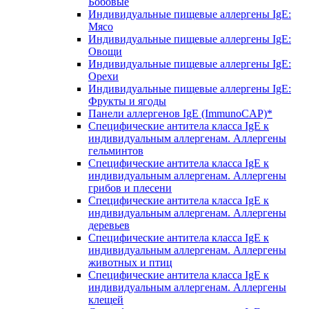
Бобовые
Индивидуальные пищевые аллергены IgE:
Мясо
Индивидуальные пищевые аллергены IgE:
Овощи
Индивидуальные пищевые аллергены IgE:
Орехи
Индивидуальные пищевые аллергены IgE:
Фрукты и ягоды
Панели аллергенов IgE (ImmunoCAP)*
Специфические антитела класса IgE к
индивидуальным аллергенам. Аллергены
гельминтов
Специфические антитела класса IgE к
индивидуальным аллергенам. Аллергены
грибов и плесени
Специфические антитела класса IgE к
индивидуальным аллергенам. Аллергены
деревьев
Специфические антитела класса IgE к
индивидуальным аллергенам. Аллергены
животных и птиц
Специфические антитела класса IgE к
индивидуальным аллергенам. Аллергены
клещей