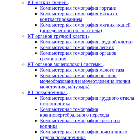
КТ мягких тканей
Компьютерная томография гортани
Компьютерная томография мягких с
контрастированием
Компьютерная томография мягких тканей
(определенной области тела)
КТ органов грудной клетки
Компьютерная томография грудной клетки
Компьютерная томография легких
Компьютерная томография органов
средостения
КТ органов мочеполовой системы
Компьютерная томография малого таза
Компьютерная томография органов
мочеобразования и мочеотделения (почки,
мочеточник, м/пузырь)
КТ позвоночника
Компьютерная томография грудного отдела
позвоночника
Компьютерная томография
краниовертебрального перехода
Компьютерная томография крестца и
копчика
Компьютерная томография поясничного
отдела позвоночника