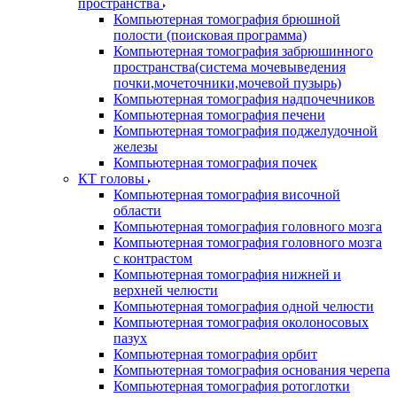
пространства
Компьютерная томография брюшной
полости (поисковая программа)
Компьютерная томография забрюшинного
пространства(система мочевыведения
почки,мочеточники,мочевой пузырь)
Компьютерная томография надпочечников
Компьютерная томография печени
Компьютерная томография поджелудочной
железы
Компьютерная томография почек
КТ головы
Компьютерная томография височной
области
Компьютерная томография головного мозга
Компьютерная томография головного мозга
с контрастом
Компьютерная томография нижней и
верхней челюсти
Компьютерная томография одной челюсти
Компьютерная томография околоносовых
пазух
Компьютерная томография орбит
Компьютерная томография основания черепа
Компьютерная томография ротоглотки