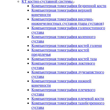
КТ костно-суставной системы
Компьютерная томография бедренной кости
Компьютерная томография верхней
конечности
Компьютерная томография височно-
нижнечелюстных суставов (пара суставов)
Компьютерная томография голеностопного
сустава
Компьютерная томография коленного
сустава
Компьютерная томография костей голени
Компьютерная томография костей
предплечья
Компьютерная томография костей таза
Компьютерная томография локтевого
сустава
Компьютерная томография лучезапястного
сустава
Компьютерная томография нижней
конечности
Компьютерная томография плечевого
сустава
Компьютерная томография плечевой кости
Компьютерная томография тазобедренного
сустава