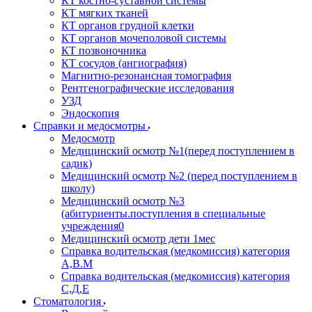
КТ костно-суставной системы
КТ мягких тканей
КТ органов грудной клетки
КТ органов мочеполовой системы
КТ позвоночника
КТ сосудов (ангиография)
Магнитно-резонансная томография
Рентгенографические исследования
УЗД
Эндоскопия
Справки и медосмотры
Медосмотр
Медицинский осмотр №1(перед поступлением в
садик)
Медицинский осмотр №2 (перед поступлением в
школу)
Медицинский осмотр №3
(абитуриенты.поступления в специальные
учреждения0
Медицинский осмотр дети 1мес
Справка водительская (медкомиссия) категория
А,В.М
Справка водительская (медкомиссия) категория
С,Д,Е
Стоматология