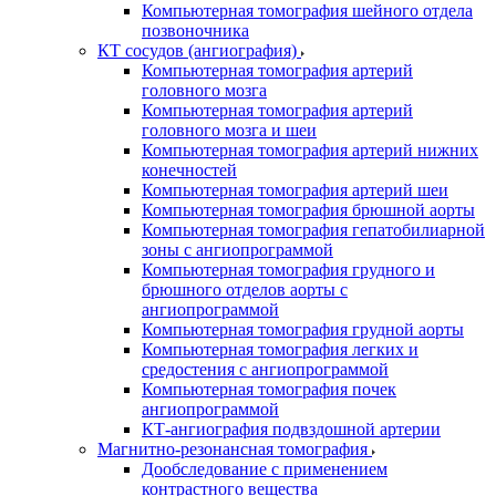
Компьютерная томография шейного отдела
позвоночника
КТ сосудов (ангиография)
Компьютерная томография артерий
головного мозга
Компьютерная томография артерий
головного мозга и шеи
Компьютерная томография артерий нижних
конечностей
Компьютерная томография артерий шеи
Компьютерная томография брюшной аорты
Компьютерная томография гепатобилиарной
зоны с ангиопрограммой
Компьютерная томография грудного и
брюшного отделов аорты с
ангиопрограммой
Компьютерная томография грудной аорты
Компьютерная томография легких и
средостения с ангиопрограммой
Компьютерная томография почек
ангиопрограммой
КТ-ангиография подвздошной артерии
Магнитно-резонансная томография
Дообследование с применением
контрастного вещества