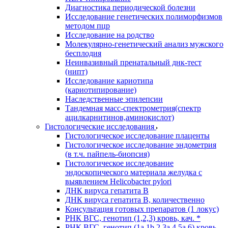
Диагностика периодической болезни
Исследование генетических полиморфизмов
методом пцр
Исследование на родство
Молекулярно-генетический анализ мужского
бесплодия
Неинвазивный пренатальный днк-тест
(нипт)
Исследование кариотипа
(кариотипирование)
Наследственные эпилепсии
Тандемная масс-спектрометрия(спектр
ацилкарнитинов,аминокислот)
Гистологические исследования
Гистологическое исследование плаценты
Гистологическое исследование эндометрия
(в т.ч. пайпель-биопсия)
Гистологическое исследование
эндоскопического материала желудка с
выявлением Helicobacter pylori
ДНК вируса гепатита B
ДНК вируса гепатита B, количественно
Консультация готовых препаратов (1 локус)
РНК ВГC, генотип (1,2,3) кровь, кач. *
РНК ВГC, генотип (1a,1b,2,3a,4,5a,6) кровь,