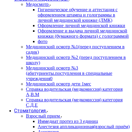
Медосмотр
Гигиеническое обучение и аттестация с
оформлением штампа и голограммы в
личной медицинской книжке (ЛМК)
Оформление личной медицинской книжки
Оформление и выдача личной медицинской
книжки (бумажного формата) с голограммой
фото
Медицинский осмотр №1(перед поступлением в
садик)
Медицинский осмотр №2 (перед поступлением в
школу)
Медицинский осмотр №3
(абитуриенты.поступления в специальные
учреждения0
Медицинский осмотр дети 1мес
Справка водительская (медкомиссия) категория
А,В.М
Справка водительская (медкомиссия) категория
С,Д,Е
Стоматология
Взрослый прием
Иммедиат протез из 3 единиц
Анестезия аппликационная(взрослый приём)
Анестезия