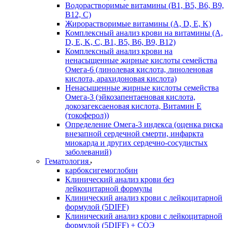
Водорастворимые витамины (B1, B5, B6, В9,
В12, С)
Жирорастворимые витамины (A, D, E, K)
Комплексный анализ крови на витамины (A,
D, E, K, C, B1, B5, B6, В9, B12)
Комплексный анализ крови на
ненасыщенные жирные кислоты семейства
Омега-6 (линолевая кислота, линоленовая
кислота, арахидоновая кислота)
Ненасыщенные жирные кислоты семейства
Омега-3 (эйкозапентаеновая кислота,
докозагексаеновая кислота, Витамин E
(токоферол))
Определение Омега-3 индекса (оценка риска
внезапной сердечной смерти, инфаркта
миокарда и других сердечно-сосудистых
заболеваний)
Гематология
карбоксигемоглобин
Клинический анализ крови без
лейкоцитарной формулы
Клинический анализ крови с лейкоцитарной
формулой (5DIFF)
Клинический анализ крови с лейкоцитарной
формулой (5DIFF) + СОЭ