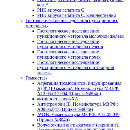
кол. *
РНК вируса гепатита C
РНК вируса гепатита C, количественно
Гистологические исследования пункционного
материала
Гистологическое исследование
пункционного материала молочной железы
Гистологическое исследование
пункционного материала печени
Гистологическое исследование
пункционного материала почек
Гистологическое исследование
пункционного материала щитовидной
железы
Гомеостаз
Агрегация тромбоцитов, индуцированная
АДФ (10 мкмоль). Номенклатура МЗ РФ:
A12.05.017.004 (Приказ №804н)
активность анти-ХА
Антитромбин III. Номенклатура МЗ РФ:
A09.05.047 (Приказ №804н)
АЧТВ. Номенклатура МЗ РФ: A12.05.039
(Приказ №804н)
Волчаночный антикоагулянт (скрининг).