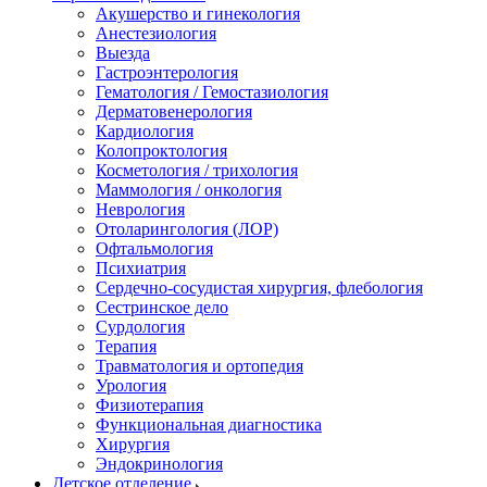
Акушерство и гинекология
Анестезиология
Выезда
Гастроэнтерология
Гематология / Гемостазиология
Дерматовенерология
Кардиология
Колопроктология
Косметология / трихология
Маммология / онкология
Неврология
Отоларингология (ЛОР)
Офтальмология
Психиатрия
Сердечно-сосудистая хирургия, флебология
Сестринское дело
Сурдология
Терапия
Травматология и ортопедия
Урология
Физиотерапия
Функциональная диагностика
Хирургия
Эндокринология
Детское отделение