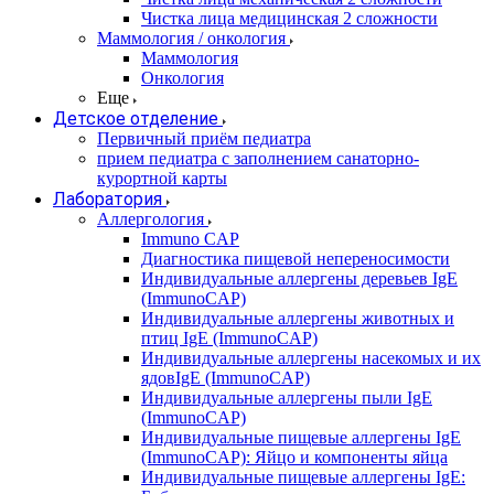
Чистка лица медицинская 2 сложности
Маммология / онкология
Маммология
Онкология
Еще
Детское отделение
Первичный приём педиатра
прием педиатра с заполнением санаторно-
курортной карты
Лаборатория
Аллергология
Immuno CAP
Диагностика пищевой непереносимости
Индивидуальные аллергены деревьев IgE
(ImmunoCAP)
Индивидуальные аллергены животных и
птиц IgE (ImmunoCAP)
Индивидуальные аллергены насекомых и их
ядовIgE (ImmunoCAP)
Индивидуальные аллергены пыли IgE
(ImmunoCAP)
Индивидуальные пищевые аллергены IgE
(ImmunoCAP): Яйцо и компоненты яйца
Индивидуальные пищевые аллергены IgE: