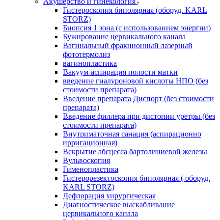
Акушерство и гинекология
Гистероскопия биполярная (оборуд. KARL
STORZ)
Биопсия 1 зона (с использованием энергии)
Бужирование цервикального канала
Вагинальный фракционный лазерный
фототермолиз
вагинопластика
Вакуум-аспирация полости матки
введение гиалуроновой кислоты НПО (без
стоимости препарата)
Введение препарата Диспорт (без стоимости
препарата)
Введение филлера при дистопии уретры (без
стоимости препарата)
Внутриматочная санация (аспирационно
ирригационная)
Вскрытие абсцесса бартолиниевой железы
Вульвоскопия
Гименопластика
Гистерорезектоскопия биполярная ( оборуд.
KARL STORZ)
Дефлорация хирургическая
Диагностическое выскабливание
цервикального канала