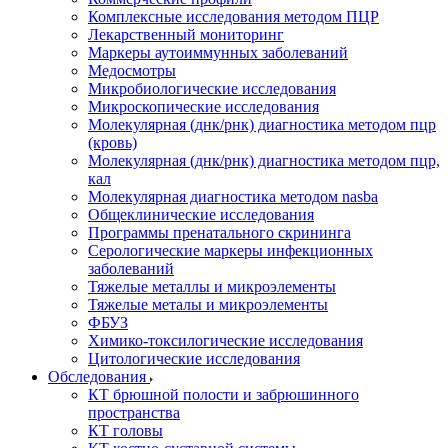
Комплексные исследования методом ПЦР
Лекарственный мониторинг
Маркеры аутоиммунных заболеваний
Медосмотры
Микробиологические исследования
Микроскопические исследования
Молекулярная (днк/рнк) диагностика методом пцр
(кровь)
Молекулярная (днк/рнк) диагностика методом пцр,
кал
Молекулярная диагностика методом nasba
Общеклинические исследования
Программы пренатального скрининга
Серологические маркеры инфекционных
заболеваний
Тяжелые металлы и микроэлементы
Тяжелые металы и микроэлементы
ФБУЗ
Химико-токсилогические исследования
Цитологические исследования
Обследования
КТ брюшной полости и забрюшинного
пространства
КТ головы