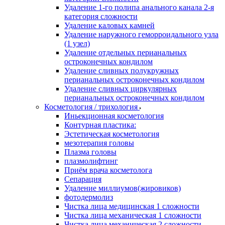
Удаление 1-го полипа анального канала 2-я
категория сложности
Удаление каловых камней
Удаление наружного геморроидального узла
(1 узел)
Удаление отдельных перианальных
остроконечных кондилом
Удаление сливных полукружных
перианальных остроконечных кондилом
Удаление сливных циркулярных
перианальных остроконечных кондилом
Косметология / трихология
Иньекционная косметология
Контурная пластика:
Эстетическая косметология
мезотерапия головы
Плазма головы
плазмолифтинг
Приём врача косметолога
Сепарация
Удаление миллиумов(жировиков)
фотодермолиз
Чистка лица медицинская 1 сложности
Чистка лица механическая 1 сложности
Чистка лица механическая 2 сложности