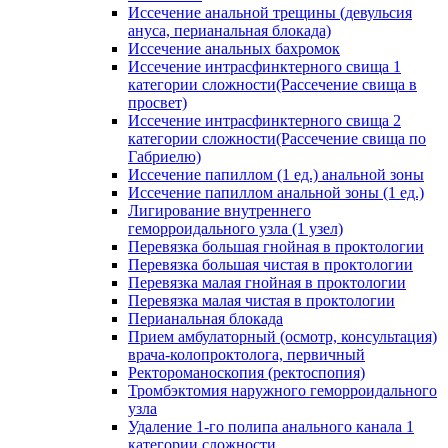
Иссечение анальной трещины (девульсия
ануса, перианальная блокада)
Иссечение анальных бахромок
Иссечение интрасфинктерного свища 1
категории сложности(Рассечение свища в
просвет)
Иссечение интрасфинктерного свища 2
категории сложности(Рассечение свища по
Габриелю)
Иссечение папиллом (1 ед.) анальной зоны
Иссечение папиллом анальной зоны (1 ед.)
Лигирование внутреннего
геморроидального узла (1 узел)
Перевязка большая гнойная в проктологии
Перевязка большая чистая в проктологии
Перевязка малая гнойная в проктологии
Перевязка малая чистая в проктологии
Перианальная блокада
Прием амбулаторный (осмотр, консультация)
врача-колопроктолога, первичный
Ректороманоскопия (ректоспопия)
Тромбэктомия наружного геморроидального
узла
Удаление 1-го полипа анального канала 1
категории сложности