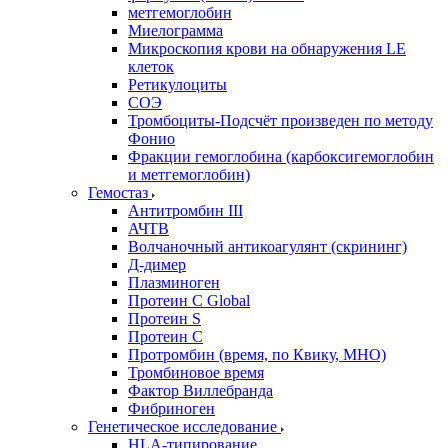
метгемоглобин
Миелограмма
Микроскопия крови на обнаружения LE
клеток
Ретикулоциты
СОЭ
Тромбоциты-Подсчёт произведен по методу
Фонио
Фракции гемоглобина (карбоксигемоглобин
и метгемоглобин)
Гемостаз
Антитромбин III
АЧТВ
Волчаночный антикоагулянт (скрининг)
Д-димер
Плазминоген
Протеин C Global
Протеин S
Протеин С
Протромбин (время, по Квику, МНО)
Тромбиновое время
Фактор Виллебранда
Фибриноген
Генетическое исследование
HLA-типирование