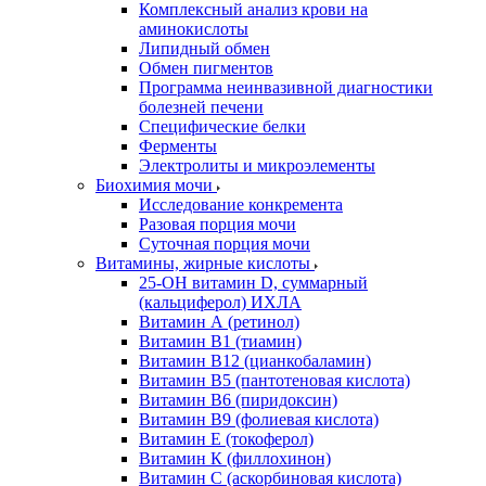
Комплексный анализ крови на
аминокислоты
Липидный обмен
Обмен пигментов
Программа неинвазивной диагностики
болезней печени
Специфические белки
Ферменты
Электролиты и микроэлементы
Биохимия мочи
Исследование конкремента
Разовая порция мочи
Суточная порция мочи
Витамины, жирные кислоты
25-OH витамин D, суммарный
(кальциферол) ИХЛА
Витамин А (ретинол)
Витамин В1 (тиамин)
Витамин В12 (цианкобаламин)
Витамин В5 (пантотеновая кислота)
Витамин В6 (пиридоксин)
Витамин В9 (фолиевая кислота)
Витамин Е (токоферол)
Витамин К (филлохинон)
Витамин С (аскорбиновая кислота)