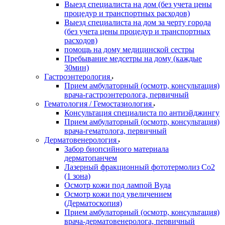
Выезд специалиста на дом (без учета цены
процедур и транспортных расходов)
Выезд специалиста на дом за черту города
(без учета цены процедур и транспортных
расходов)
помощь на дому медицинской сестры
Пребывание медсетры на дому (каждые
30мин)
Гастроэнтерология
Прием амбулаторный (осмотр, консультация)
врача-гастроэнтеролога, первичный
Гематология / Гемостазиология
Консультация специалиста по антиэйджингу
Прием амбулаторный (осмотр, консультация)
врача-гематолога, первичный
Дерматовенерология
Забор биопсийного материала
дерматопанчем
Лазерный фракционный фототермолиз Со2
(1 зона)
Осмотр кожи под лампой Вуда
Осмотр кожи под увеличением
(Дерматоскопия)
Прием амбулаторный (осмотр, консультация)
врача-дерматовенеролога, первичный