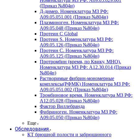
Номенклатура МЗ РФ: A09.05.029.001
(Приказ №804н)
Д-димер. Номенклатура МЗ РФ:
A09.05.051.001 (Приказ №804н)
Плазминоген. Номенклатура МЗ РФ:
A09.05.048 (Приказ №804н)
Протеин C Global
Протеин S. Номенклатура МЗ РФ:
A09.05.126 (Приказ №804н)
Протеин С. Номенклатура МЗ РФ:
A09.05.125 (Приказ №804н)
Протромбин (время, по Квику, МНО).
Номенклатура МЗ РФ: A12.30.014 (Приказ
№804н)
Растворимые фибрин-мономерные
комплексы(РФМК) Номенклатура МЗ РФ:
A09.05.051.002 (Приказ №804н)
Тромбиновое время. Номенклатура МЗ РФ:
A12.05.028 (Приказ №804н)
Фактор Виллебранда
Фибриноген. Номенклатура МЗ РФ:
A09.05.050 (Приказ №804н)
Еще
Обследования
КТ брюшной полости и забрюшинного