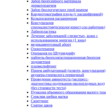
Забор биопсийного материала
дерматопанчем
Забор биологических проб врачом
Кардиотокография плода (с расшифровкой)
Кольпоскопия расширенная
Консультация
специалистов(психолог,юрист,соц.работник)
Лабиопластика
Лечение заболеваний слизистых, кожи с
использованием энергии (1 зона)
медикаментозный аборт
Озонотерапия
Операция по Штурмдорфу
пайпель-биопсия/аспирационная биопсия
эндометрия
плазмолифтинг
Прием амбулаторный (осмотр, консультация)
акушера-гинеколога первичный
Проведение амниотеста (экспресс-
диагностика подтекания околоплодных вод)
(без стоимости теста)
Пункция объемного образования малого таза
Серкляж шейки матки
Скретчинг
Снятие швов