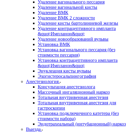
Удаление вагинального пессария
Удаление вагинальной кисты
Удаление ВМК
Удаление ВМК 2 сложности
Удаление кисты бартолиниевой железы
Удаление контрацептивного импланта
&quot;Импланон&quot;
Удаление новообразований вульвы
Установка ВМК
Установка вагинального пессария (без
стоимости пессария)
Установка контрацептивного импланта
&quot;Импланон&quot;
Энуклеация кисты вульвы
Эхогистеросальпингография
Анестезиология
Консультация анестезиолога
Массочный ингаляционный наркоз
Тотальная внутривенная анестезия
Тотальная внутривенная анестезия для
гастроскопии
Установка подключичного катетера (без
стоимости набора)
Эндотрахеальный (интубационный) наркоз
Выезда