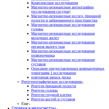
Комплексные исследования
Магнитно-резонансные ангиографии
(исследования сосудов)
Магнитно-резонансные исслед. брюшной
полости и забрюшинного пространства
Магнитно-резонансные исследования
головы
Магнитно-резонансные исследования
молочных желез
Магнитно-резонансные исследования
органов малого таза
Магнитно-резонансные исследования
позвоночника
Магнитно-резонансные исследования
суставов
Описание предоставленных компьютерных
томограмм 1 исследование
повторная запись диска
Рентгенографические исследования
Рентген брюшной полости
Рентген головы
Рентген грудной клетки
Рентген костей и суставов
Еще
Справки и медосмотры