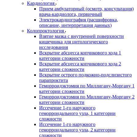
Кардиология
Прием амбулаторный (осмотр, консультация)
врача-кардиолога, первичный
Электрокардиография (расшифровка,
описание, интерпретация данных)
Колопроктология
Взятие мазка с внутренней поверхности
кишечника для цитологического
исследования
Вскрытие абсцесса копчикового хода 1
категории сложности
Вскрытие абсцесса копчикового хода 2
категории сложности
Вскрытие острого подкожно-подслизистого
парапроктита
Геморроидэктомия по Миллигану-Моргану 1
категории сложности
Геморроидэктомия по Миллигану-Моргану 2
категории сложности
Иссечение 1-го наружного
геморроидального узла, 1 категории
сложности
Иссечение 1-го наружного
геморроидального узла, 2 категории
сложности