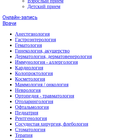
Взрослый прием
Детский прием
Онлайн-запись
Врачи
Анестезиология
Гастроэнтерология
Гематология
Гинекология, акушерство
Дерматология, дерматовенерология
Иммунология - аллергология
Кардиология
Колопроктология
Косметология
Маммология / онкология
Неврология
Ортопедия - травматология
Отоларингология
Офтальмология
Педиатрия
Рентгенология
Сосудистая хирургия, флебология
Стоматология
Терапия