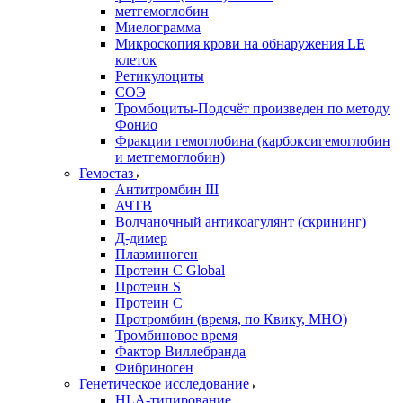
метгемоглобин
Миелограмма
Микроскопия крови на обнаружения LE
клеток
Ретикулоциты
СОЭ
Тромбоциты-Подсчёт произведен по методу
Фонио
Фракции гемоглобина (карбоксигемоглобин
и метгемоглобин)
Гемостаз
Антитромбин III
АЧТВ
Волчаночный антикоагулянт (скрининг)
Д-димер
Плазминоген
Протеин C Global
Протеин S
Протеин С
Протромбин (время, по Квику, МНО)
Тромбиновое время
Фактор Виллебранда
Фибриноген
Генетическое исследование
HLA-типирование