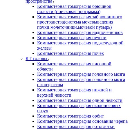
пространства
Компьютерная томография брюшной
полости (поисковая программа)
Компьютерная томография забрюшинного
пространства(система мочевыведения
почки,мочеточники,мочевой пузырь)
Компьютерная томография надпочечников
Компьютерная томография печени
Компьютерная томография поджелудочной
железы
Компьютерная томография почек
КТ головы
Компьютерная томография височной
области
Компьютерная томография головного мозга
Компьютерная томография головного мозга
с контрастом
Компьютерная томография нижней и
верхней челюсти
Компьютерная томография одной челюсти
Компьютерная томография околоносовых
пазух
Компьютерная томография орбит
Компьютерная томография основания черепа
Компьютерная томография ротоглотки