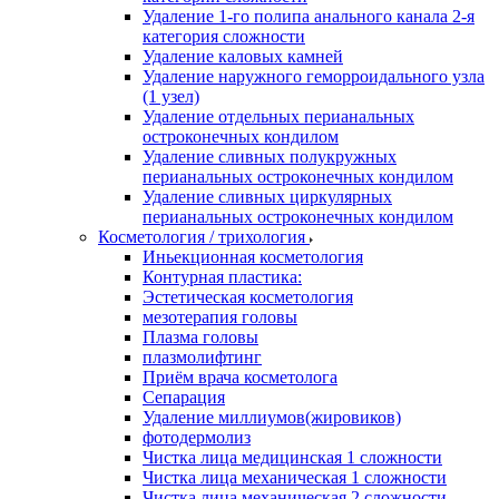
Удаление 1-го полипа анального канала 2-я
категория сложности
Удаление каловых камней
Удаление наружного геморроидального узла
(1 узел)
Удаление отдельных перианальных
остроконечных кондилом
Удаление сливных полукружных
перианальных остроконечных кондилом
Удаление сливных циркулярных
перианальных остроконечных кондилом
Косметология / трихология
Иньекционная косметология
Контурная пластика:
Эстетическая косметология
мезотерапия головы
Плазма головы
плазмолифтинг
Приём врача косметолога
Сепарация
Удаление миллиумов(жировиков)
фотодермолиз
Чистка лица медицинская 1 сложности
Чистка лица механическая 1 сложности
Чистка лица механическая 2 сложности