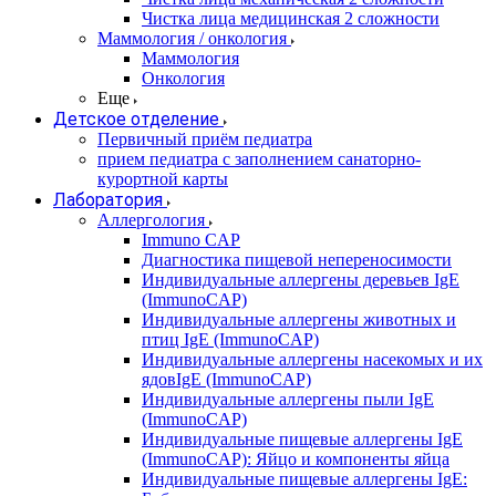
Чистка лица медицинская 2 сложности
Маммология / онкология
Маммология
Онкология
Еще
Детское отделение
Первичный приём педиатра
прием педиатра с заполнением санаторно-
курортной карты
Лаборатория
Аллергология
Immuno CAP
Диагностика пищевой непереносимости
Индивидуальные аллергены деревьев IgE
(ImmunoCAP)
Индивидуальные аллергены животных и
птиц IgE (ImmunoCAP)
Индивидуальные аллергены насекомых и их
ядовIgE (ImmunoCAP)
Индивидуальные аллергены пыли IgE
(ImmunoCAP)
Индивидуальные пищевые аллергены IgE
(ImmunoCAP): Яйцо и компоненты яйца
Индивидуальные пищевые аллергены IgE: