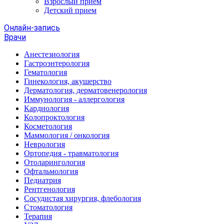
Взрослый прием
Детский прием
Онлайн-запись
Врачи
Анестезиология
Гастроэнтерология
Гематология
Гинекология, акушерство
Дерматология, дерматовенерология
Иммунология - аллергология
Кардиология
Колопроктология
Косметология
Маммология / онкология
Неврология
Ортопедия - травматология
Отоларингология
Офтальмология
Педиатрия
Рентгенология
Сосудистая хирургия, флебология
Стоматология
Терапия