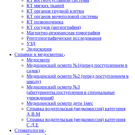
КТ костно-суставной системы
КТ мягких тканей
КТ органов грудной клетки
КТ органов мочеполовой системы
КТ позвоночника
КТ сосудов (ангиография)
Магнитно-резонансная томография
Рентгенографические исследования
УЗД
Эндоскопия
Справки и медосмотры
Медосмотр
Медицинский осмотр №1(перед поступлением в
садик)
Медицинский осмотр №2 (перед поступлением в
школу)
Медицинский осмотр №3
(абитуриенты.поступления в специальные
учреждения0
Медицинский осмотр дети 1мес
Справка водительская (медкомиссия) категория
А,В.М
Справка водительская (медкомиссия) категория
С,Д,Е
Стоматология