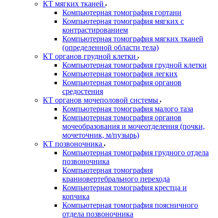
КТ мягких тканей
Компьютерная томография гортани
Компьютерная томография мягких с
контрастированием
Компьютерная томография мягких тканей
(определенной области тела)
КТ органов грудной клетки
Компьютерная томография грудной клетки
Компьютерная томография легких
Компьютерная томография органов
средостения
КТ органов мочеполовой системы
Компьютерная томография малого таза
Компьютерная томография органов
мочеобразования и мочеотделения (почки,
мочеточник, м/пузырь)
КТ позвоночника
Компьютерная томография грудного отдела
позвоночника
Компьютерная томография
краниовертебрального перехода
Компьютерная томография крестца и
копчика
Компьютерная томография поясничного
отдела позвоночника