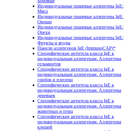
Бобовые
Индивидуальные пищевые аллергены IgE:
Мясо
Индивидуальные пищевые аллергены IgE:
Овощи
Индивидуальные пищевые аллергены IgE:
Орехи
Индивидуальные пищевые аллергены IgE:
Фрукты и ягоды
Панели аллергенов IgE (ImmunoCAP)*
Специфические антитела класса IgE к
индивидуальным аллергенам. Аллергены
гельминтов
Специфические антитела класса IgE к
индивидуальным аллергенам. Аллергены
грибов и плесени
Специфические антитела класса IgE к
индивидуальным аллергенам. Аллергены
деревьев
Специфические антитела класса IgE к
индивидуальным аллергенам. Аллергены
животных и птиц
Специфические антитела класса IgE к
индивидуальным аллергенам. Аллергены
клещей