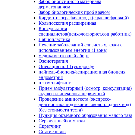
Забор биопсийного материала
дерматопанчем
Забор биологических проб врачом
Кардиотокография плода (с расшифровкой)
Кольпоскопия расширенная
Консультация
специалистов(психолог,юрист,соц.работник)
Лабиопластика
Лечение заболеваний слизистых, кожи с
использованием энергии (1 зона)
медикаментозный аборт
Озонотерапия
Операция по Штурмдорфу
пайпель-биопсия/аспирационная биопсия
эндометрия
плазмолифтинг
Прием амбулаторный (осмотр, консультация)
акушера-гинеколога первичный
Проведение амниотеста (экспресс-
диагностика подтекания околоплодных вод)
(без стоимости теста)
Пункция объемного образования малого таза
Серкляж шейки матки
Скретчинг
Снятие швов