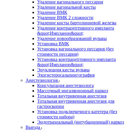
Удаление вагинального пессария
Удаление вагинальной кисты
Удаление ВМК
Удаление ВМК 2 сложности
Удаление кисты бартолиниевой железы
Удаление контрацептивного импланта
&quot;Импланон&quot;
Удаление новообразований вульвы
Установка ВМК
Установка вагинального пессария (без
стоимости пессария)
Установка контрацептивного импланта
&quot;Импланон&quot;
Энуклеация кисты вульвы
Эхогистеросальпингография
Анестезиология
Консультация анестезиолога
Массочный ингаляционный наркоз
Тотальная внутривенная анестезия
Тотальная внутривенная анестезия для
гастроскопии
Установка подключичного катетера (без
стоимости набора)
Эндотрахеальный (интубационный) наркоз
Выезда