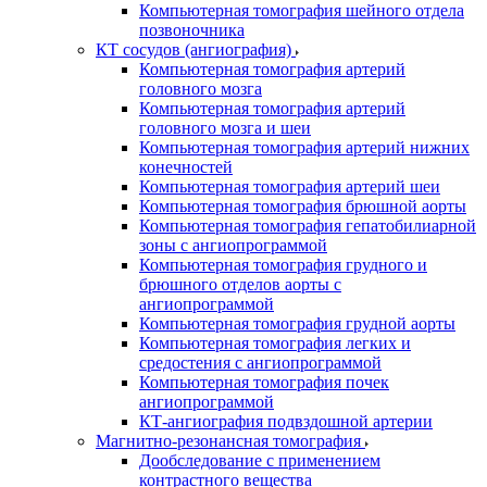
Компьютерная томография шейного отдела
позвоночника
КТ сосудов (ангиография)
Компьютерная томография артерий
головного мозга
Компьютерная томография артерий
головного мозга и шеи
Компьютерная томография артерий нижних
конечностей
Компьютерная томография артерий шеи
Компьютерная томография брюшной аорты
Компьютерная томография гепатобилиарной
зоны с ангиопрограммой
Компьютерная томография грудного и
брюшного отделов аорты с
ангиопрограммой
Компьютерная томография грудной аорты
Компьютерная томография легких и
средостения с ангиопрограммой
Компьютерная томография почек
ангиопрограммой
КТ-ангиография подвздошной артерии
Магнитно-резонансная томография
Дообследование с применением
контрастного вещества