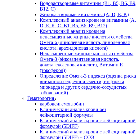
Водорастворимые витамины (B1, B5, B6, В9,
В12, С)
Жирорастворимые витамины (A, D, E, K)
Комплексный анализ крови на витамины (A,
D, E, K, C, B1, B5, B6, В9, B12)
Комплексный анализ крови на
ненасыщенные жирные кислоты семейства
Омега-6 (линолевая кислота, линоленовая
кислота, арахидоновая кислота)
Ненасыщенные жирные кислоты семейства
Омега-3 (эйкозапентаеновая кислота,
докозагексаеновая кислота, Витамин E
(токоферол))
Определение Омега-3 индекса (оценка риска
внезапной сердечной смерти, инфаркта
миокарда и других сердечно-сосудистых
заболеваний)
Гематология
карбоксигемоглобин
Клинический анализ крови без
лейкоцитарной формулы
Клинический анализ крови с лейкоцитарной
формулой (5DIFF)
Клинический анализ крови с лейкоцитарной
формулой (5DIFF) + СОЭ