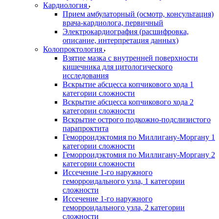
Кардиология
Прием амбулаторный (осмотр, консультация)
врача-кардиолога, первичный
Электрокардиография (расшифровка,
описание, интерпретация данных)
Колопроктология
Взятие мазка с внутренней поверхности
кишечника для цитологического
исследования
Вскрытие абсцесса копчикового хода 1
категории сложности
Вскрытие абсцесса копчикового хода 2
категории сложности
Вскрытие острого подкожно-подслизистого
парапроктита
Геморроидэктомия по Миллигану-Моргану 1
категории сложности
Геморроидэктомия по Миллигану-Моргану 2
категории сложности
Иссечение 1-го наружного
геморроидального узла, 1 категории
сложности
Иссечение 1-го наружного
геморроидального узла, 2 категории
сложности