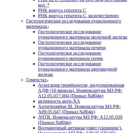
кол. *
РНК вируса гепатита C
РНК вируса гепатита C, количественно
Гистологические исследования пункционного
материала
Гистологическое исследование
пункционного материала молочной железы
Гистологическое исследование
пункционного материала печени
Гистологическое исследование
пункционного материала почек
Гистологическое исследование
пункционного материала щитовидной
железы
Гомеостаз
Агрегация тромбоцитов, индуцированная
АДФ (10 мкмоль). Номенклатура МЗ РФ:
A12.05.017.004 (Приказ №804н)
активность анти-ХА
Антитромбин III. Номенклатура МЗ РФ:
A09.05.047 (Приказ №804н)
АЧТВ. Номенклатура МЗ РФ: A12.05.039
(Приказ №804н)
Волчаночный антикоагулянт (скрининг).