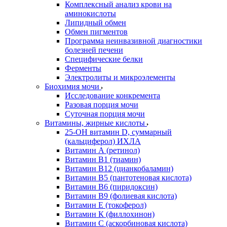
Комплексный анализ крови на
аминокислоты
Липидный обмен
Обмен пигментов
Программа неинвазивной диагностики
болезней печени
Специфические белки
Ферменты
Электролиты и микроэлементы
Биохимия мочи
Исследование конкремента
Разовая порция мочи
Суточная порция мочи
Витамины, жирные кислоты
25-OH витамин D, суммарный
(кальциферол) ИХЛА
Витамин А (ретинол)
Витамин В1 (тиамин)
Витамин В12 (цианкобаламин)
Витамин В5 (пантотеновая кислота)
Витамин В6 (пиридоксин)
Витамин В9 (фолиевая кислота)
Витамин Е (токоферол)
Витамин К (филлохинон)
Витамин С (аскорбиновая кислота)