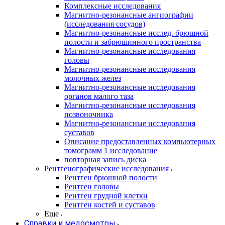
Комплексные исследования
Магнитно-резонансные ангиографии
(исследования сосудов)
Магнитно-резонансные исслед. брюшной
полости и забрюшинного пространства
Магнитно-резонансные исследования
головы
Магнитно-резонансные исследования
молочных желез
Магнитно-резонансные исследования
органов малого таза
Магнитно-резонансные исследования
позвоночника
Магнитно-резонансные исследования
суставов
Описание предоставленных компьютерных
томограмм 1 исследование
повторная запись диска
Рентгенографические исследования
Рентген брюшной полости
Рентген головы
Рентген грудной клетки
Рентген костей и суставов
Еще
Справки и медосмотры