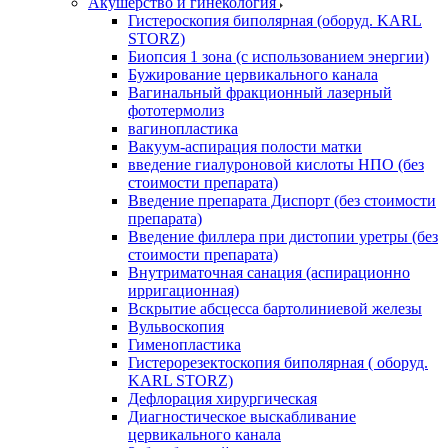
Акушерство и гинекология
Гистероскопия биполярная (оборуд. KARL
STORZ)
Биопсия 1 зона (с использованием энергии)
Бужирование цервикального канала
Вагинальный фракционный лазерный
фототермолиз
вагинопластика
Вакуум-аспирация полости матки
введение гиалуроновой кислоты НПО (без
стоимости препарата)
Введение препарата Диспорт (без стоимости
препарата)
Введение филлера при дистопии уретры (без
стоимости препарата)
Внутриматочная санация (аспирационно
ирригационная)
Вскрытие абсцесса бартолиниевой железы
Вульвоскопия
Гименопластика
Гистерорезектоскопия биполярная ( оборуд.
KARL STORZ)
Дефлорация хирургическая
Диагностическое выскабливание
цервикального канала