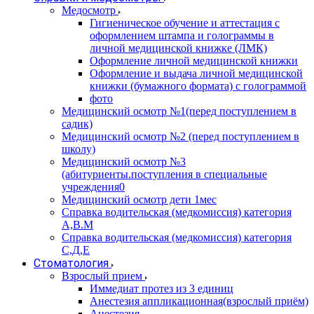
Медосмотр
Гигиеническое обучение и аттестация с
оформлением штампа и голограммы в
личной медицинской книжке (ЛМК)
Оформление личной медицинской книжки
Оформление и выдача личной медицинской
книжки (бумажного формата) с голограммой
фото
Медицинский осмотр №1(перед поступлением в
садик)
Медицинский осмотр №2 (перед поступлением в
школу)
Медицинский осмотр №3
(абитуриенты.поступления в специальные
учреждения0
Медицинский осмотр дети 1мес
Справка водительская (медкомиссия) категория
А,В.М
Справка водительская (медкомиссия) категория
С,Д,Е
Стоматология
Взрослый прием
Иммедиат протез из 3 единиц
Анестезия аппликационная(взрослый приём)
Анестезия