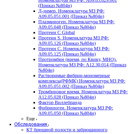
Номенклатура МЗ РФ: A09.05.029.001
(Приказ №804н)
Д-димер. Номенклатура МЗ РФ:
A09.05.051.001 (Приказ №804н)
Плазминоген. Номенклатура МЗ РФ:
A09.05.048 (Приказ №804н)
Протеин C Global
Протеин S. Номенклатура МЗ РФ:
A09.05.126 (Приказ №804н)
Протеин С. Номенклатура МЗ РФ:
A09.05.125 (Приказ №804н)
Протромбин (время, по Квику, МНО).
Номенклатура МЗ РФ: A12.30.014 (Приказ
№804н)
Растворимые фибрин-мономерные
комплексы(РФМК) Номенклатура МЗ РФ:
A09.05.051.002 (Приказ №804н)
Тромбиновое время. Номенклатура МЗ РФ:
A12.05.028 (Приказ №804н)
Фактор Виллебранда
Фибриноген. Номенклатура МЗ РФ:
A09.05.050 (Приказ №804н)
Еще
Обследования
КТ брюшной полости и забрюшинного