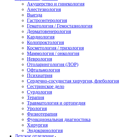
Акушерство и гинекология
Анестезиология
Выезда
Гастроэнтерология
Гематология / Гемостазиология
Дерматовенерология
Кардиология
Колопроктология
Косметология / трихология
Маммология / онкология
Неврология
Отоларингология (ЛОР)
Офтальмология
Психиатрия
Сердечно-сосудистая хирургия, флебология
Сестринское дело
Сурдология
Терапия
Травматология и ортопедия
Урология
Физиотерапия
Функциональная диагностика
Хирургия
Эндокринология
Детское отделение