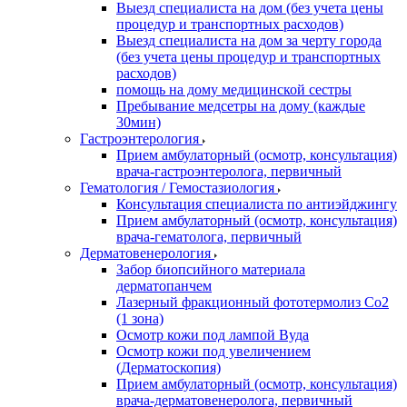
Выезд специалиста на дом (без учета цены
процедур и транспортных расходов)
Выезд специалиста на дом за черту города
(без учета цены процедур и транспортных
расходов)
помощь на дому медицинской сестры
Пребывание медсетры на дому (каждые
30мин)
Гастроэнтерология
Прием амбулаторный (осмотр, консультация)
врача-гастроэнтеролога, первичный
Гематология / Гемостазиология
Консультация специалиста по антиэйджингу
Прием амбулаторный (осмотр, консультация)
врача-гематолога, первичный
Дерматовенерология
Забор биопсийного материала
дерматопанчем
Лазерный фракционный фототермолиз Со2
(1 зона)
Осмотр кожи под лампой Вуда
Осмотр кожи под увеличением
(Дерматоскопия)
Прием амбулаторный (осмотр, консультация)
врача-дерматовенеролога, первичный