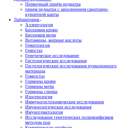
Первичный приём педиатра
прием педиатра с заполнением санаторно-
курортной карты
Лаборатория
Аллергология
Биохимия крови
Биохимия мочи
Витамины, жирные кислоты
Гематология
Гемостаз
Генетическое исследование
Гистологические исследования
Гистологические исследования пункционного
материала
Гомеостаз
Гормоны крови
Гормоны мочи
Гормоны слюны
Изосерология
Иммуногистохимические исследования
Имуннологические исследования
Имуногематология
Исследование генетических полиморфизмов
методом пцр
Коммерческие профили