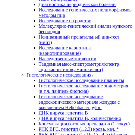
Диагностика периодической болезни
Исследование генетических полиморфизмов
методом пцр
Исследование на родство
Молекулярно-генетический анализ мужского
бесплодия
Неинвазивный пренатальный днк-тест
(нипт)
Исследование кариотипа
(кариотипирование)
Наследственные эпилепсии
Тандемная масс-спектрометрия(спектр
ацилкарнитинов,аминокислот)
Гистологические исследования
Гистологическое исследование плаценты
Гистологическое исследование эндометрия
(в т.ч. пайпель-биопсия)
Гистологическое исследование
эндоскопического материала желудка с
выявлением Helicobacter pylori
ДНК вируса гепатита B
ДНК вируса гепатита B, количественно
Консультация готовых препаратов (1 локус)
РНК ВГC, генотип (1,2,3) кровь, кач. *
РНК ВГC, генотип (1a,1b,2,3a,4,5a,6) кровь,