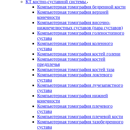
КТ костно-суставной системы
Компьютерная томография бедренной кости
Компьютерная томография верхней
конечности
Компьютерная томография височно-
нижнечелюстных суставов (пара суставов)
Компьютерная томография голеностопного
сустава
Компьютерная томография коленного
сустава
Компьютерная томография костей голени
Компьютерная томография костей
предплечья
Компьютерная томография костей таза
Компьютерная томография локтевого
сустава
Компьютерная томография лучезапястного
сустава
Компьютерная томография нижней
конечности
Компьютерная томография плечевого
сустава
Компьютерная томография плечевой кости
Компьютерная томография тазобедренного
сустава