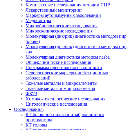
Комплексные исследования методом ПЦР
Лекарственный мониторинг
Маркеры аутоиммунных заболеваний
Медосмотры
Микробиологические исследования
Микроскопические исследования
Молекулярная (днк/рнк) диагностика методом пцр
(кровь)
Молекулярная (днк/рнк) диагностика методом пцр,
кал
Молекулярная диагностика методом nasba
Общеклинические исследования
Программы пренатального скрининга
Серологические маркеры инфекционных
заболеваний
Тяжелые металлы и микроэлементы
Тяжелые металы и микроэлементы
ФБУЗ
Химико-токсилогические исследования
Цитологические исследования
Обследования
КТ брюшной полости и забрюшинного
пространства
КТ головы