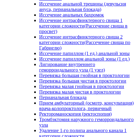
Иссечение анальной трещины (девульсия
ануса, перианальная блокада)
Иссечение анальных бахромок
Иссечение интрасфинктерного свища 1
категории сложности(Рассечение свища в
просвет)
Иссечение интрасфинктерного свища 2
категории сложности(Рассечение свища по
Габриелю)
Иссечение папиллом (1 ед.) анальной зоны
Иссечение папиллом анальной зоны (1 ед.)
Лигирование внутреннего
геморроидального узла (1 узел)
Перевязка большая гнойная в проктологии
Перевязка большая чистая в проктологии
Перевязка малая гнойная в проктологии
Перевязка малая чистая в проктологии
Перианальная блокада
Прием амбулаторный (осмотр, консультация)
врача-колопроктолога, первичный
Ректороманоскопия (ректоспопия)
Тромбэктомия наружного геморроидального
узла
Удаление 1-го полипа анального канала 1
категории сложности