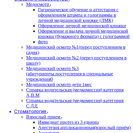
Медосмотр
Гигиеническое обучение и аттестация с
оформлением штампа и голограммы в
личной медицинской книжке (ЛМК)
Оформление личной медицинской книжки
Оформление и выдача личной медицинской
книжки (бумажного формата) с голограммой
фото
Медицинский осмотр №1(перед поступлением в
садик)
Медицинский осмотр №2 (перед поступлением в
школу)
Медицинский осмотр №3
(абитуриенты.поступления в специальные
учреждения0
Медицинский осмотр дети 1мес
Справка водительская (медкомиссия) категория
А,В.М
Справка водительская (медкомиссия) категория
С,Д,Е
Стоматология
Взрослый прием
Иммедиат протез из 3 единиц
Анестезия аппликационная(взрослый приём)
Анестезия