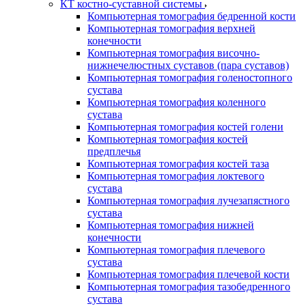
КТ костно-суставной системы
Компьютерная томография бедренной кости
Компьютерная томография верхней
конечности
Компьютерная томография височно-
нижнечелюстных суставов (пара суставов)
Компьютерная томография голеностопного
сустава
Компьютерная томография коленного
сустава
Компьютерная томография костей голени
Компьютерная томография костей
предплечья
Компьютерная томография костей таза
Компьютерная томография локтевого
сустава
Компьютерная томография лучезапястного
сустава
Компьютерная томография нижней
конечности
Компьютерная томография плечевого
сустава
Компьютерная томография плечевой кости
Компьютерная томография тазобедренного
сустава