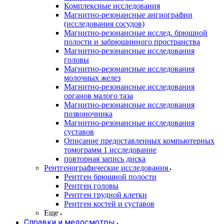
Комплексные исследования
Магнитно-резонансные ангиографии
(исследования сосудов)
Магнитно-резонансные исслед. брюшной
полости и забрюшинного пространства
Магнитно-резонансные исследования
головы
Магнитно-резонансные исследования
молочных желез
Магнитно-резонансные исследования
органов малого таза
Магнитно-резонансные исследования
позвоночника
Магнитно-резонансные исследования
суставов
Описание предоставленных компьютерных
томограмм 1 исследование
повторная запись диска
Рентгенографические исследования
Рентген брюшной полости
Рентген головы
Рентген грудной клетки
Рентген костей и суставов
Еще
Справки и медосмотры