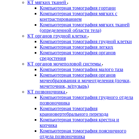
КТ мягких тканей
Компьютерная томография гортани
Компьютерная томография мягких с
контрастированием
Компьютерная томография мягких тканей
(определенной области тела)
КТ органов грудной клетки
Компьютерная томография грудной клетки
Компьютерная томография легких
Компьютерная томография органов
средостения
КТ органов мочеполовой системы
Компьютерная томография малого таза
Компьютерная томография органов
мочеобразования и мочеотделения (почки,
мочеточник, м/пузырь)
КТ позвоночника
Компьютерная томография грудного отдела
позвоночника
Компьютерная томография
краниовертебрального перехода
Компьютерная томография крестца и
копчика
Компьютерная томография поясничного
отдела позвоночника