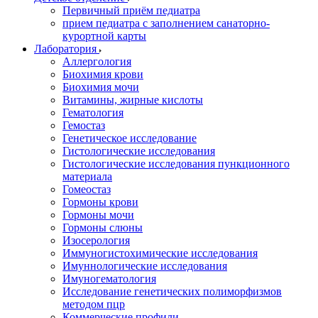
Первичный приём педиатра
прием педиатра с заполнением санаторно-
курортной карты
Лаборатория
Аллергология
Биохимия крови
Биохимия мочи
Витамины, жирные кислоты
Гематология
Гемостаз
Генетическое исследование
Гистологические исследования
Гистологические исследования пункционного
материала
Гомеостаз
Гормоны крови
Гормоны мочи
Гормоны слюны
Изосерология
Иммуногистохимические исследования
Имуннологические исследования
Имуногематология
Исследование генетических полиморфизмов
методом пцр
Коммерческие профили