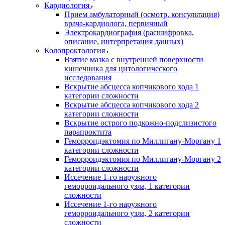
Кардиология
Прием амбулаторный (осмотр, консультация)
врача-кардиолога, первичный
Электрокардиография (расшифровка,
описание, интерпретация данных)
Колопроктология
Взятие мазка с внутренней поверхности
кишечника для цитологического
исследования
Вскрытие абсцесса копчикового хода 1
категории сложности
Вскрытие абсцесса копчикового хода 2
категории сложности
Вскрытие острого подкожно-подслизистого
парапроктита
Геморроидэктомия по Миллигану-Моргану 1
категории сложности
Геморроидэктомия по Миллигану-Моргану 2
категории сложности
Иссечение 1-го наружного
геморроидального узла, 1 категории
сложности
Иссечение 1-го наружного
геморроидального узла, 2 категории
сложности