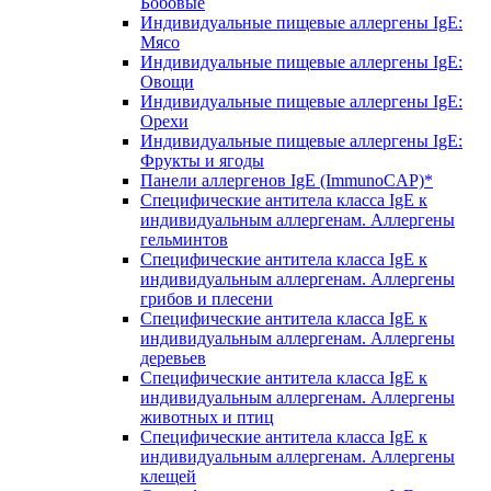
Бобовые
Индивидуальные пищевые аллергены IgE:
Мясо
Индивидуальные пищевые аллергены IgE:
Овощи
Индивидуальные пищевые аллергены IgE:
Орехи
Индивидуальные пищевые аллергены IgE:
Фрукты и ягоды
Панели аллергенов IgE (ImmunoCAP)*
Специфические антитела класса IgE к
индивидуальным аллергенам. Аллергены
гельминтов
Специфические антитела класса IgE к
индивидуальным аллергенам. Аллергены
грибов и плесени
Специфические антитела класса IgE к
индивидуальным аллергенам. Аллергены
деревьев
Специфические антитела класса IgE к
индивидуальным аллергенам. Аллергены
животных и птиц
Специфические антитела класса IgE к
индивидуальным аллергенам. Аллергены
клещей