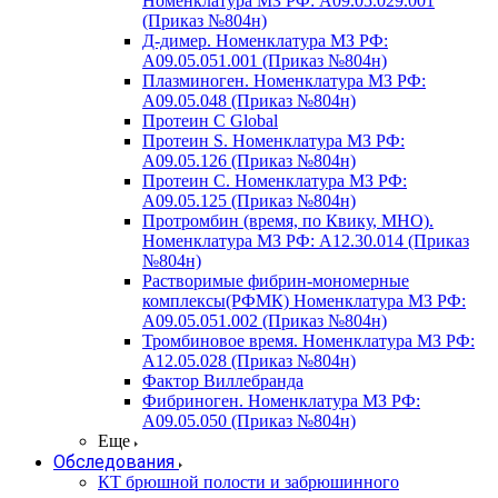
Номенклатура МЗ РФ: A09.05.029.001
(Приказ №804н)
Д-димер. Номенклатура МЗ РФ:
A09.05.051.001 (Приказ №804н)
Плазминоген. Номенклатура МЗ РФ:
A09.05.048 (Приказ №804н)
Протеин C Global
Протеин S. Номенклатура МЗ РФ:
A09.05.126 (Приказ №804н)
Протеин С. Номенклатура МЗ РФ:
A09.05.125 (Приказ №804н)
Протромбин (время, по Квику, МНО).
Номенклатура МЗ РФ: A12.30.014 (Приказ
№804н)
Растворимые фибрин-мономерные
комплексы(РФМК) Номенклатура МЗ РФ:
A09.05.051.002 (Приказ №804н)
Тромбиновое время. Номенклатура МЗ РФ:
A12.05.028 (Приказ №804н)
Фактор Виллебранда
Фибриноген. Номенклатура МЗ РФ:
A09.05.050 (Приказ №804н)
Еще
Обследования
КТ брюшной полости и забрюшинного