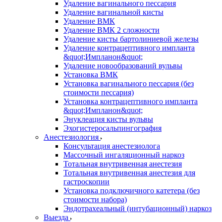
Удаление вагинального пессария
Удаление вагинальной кисты
Удаление ВМК
Удаление ВМК 2 сложности
Удаление кисты бартолиниевой железы
Удаление контрацептивного импланта
&quot;Импланон&quot;
Удаление новообразований вульвы
Установка ВМК
Установка вагинального пессария (без
стоимости пессария)
Установка контрацептивного импланта
&quot;Импланон&quot;
Энуклеация кисты вульвы
Эхогистеросальпингография
Анестезиология
Консультация анестезиолога
Массочный ингаляционный наркоз
Тотальная внутривенная анестезия
Тотальная внутривенная анестезия для
гастроскопии
Установка подключичного катетера (без
стоимости набора)
Эндотрахеальный (интубационный) наркоз
Выезда