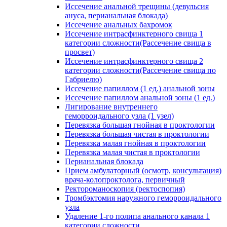
Иссечение анальной трещины (девульсия
ануса, перианальная блокада)
Иссечение анальных бахромок
Иссечение интрасфинктерного свища 1
категории сложности(Рассечение свища в
просвет)
Иссечение интрасфинктерного свища 2
категории сложности(Рассечение свища по
Габриелю)
Иссечение папиллом (1 ед.) анальной зоны
Иссечение папиллом анальной зоны (1 ед.)
Лигирование внутреннего
геморроидального узла (1 узел)
Перевязка большая гнойная в проктологии
Перевязка большая чистая в проктологии
Перевязка малая гнойная в проктологии
Перевязка малая чистая в проктологии
Перианальная блокада
Прием амбулаторный (осмотр, консультация)
врача-колопроктолога, первичный
Ректороманоскопия (ректоспопия)
Тромбэктомия наружного геморроидального
узла
Удаление 1-го полипа анального канала 1
категории сложности