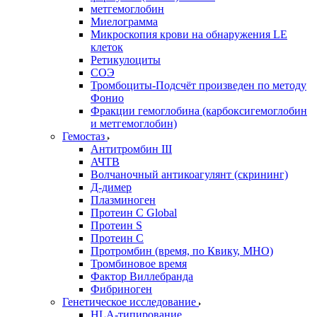
метгемоглобин
Миелограмма
Микроскопия крови на обнаружения LE
клеток
Ретикулоциты
СОЭ
Тромбоциты-Подсчёт произведен по методу
Фонио
Фракции гемоглобина (карбоксигемоглобин
и метгемоглобин)
Гемостаз
Антитромбин III
АЧТВ
Волчаночный антикоагулянт (скрининг)
Д-димер
Плазминоген
Протеин C Global
Протеин S
Протеин С
Протромбин (время, по Квику, МНО)
Тромбиновое время
Фактор Виллебранда
Фибриноген
Генетическое исследование
HLA-типирование