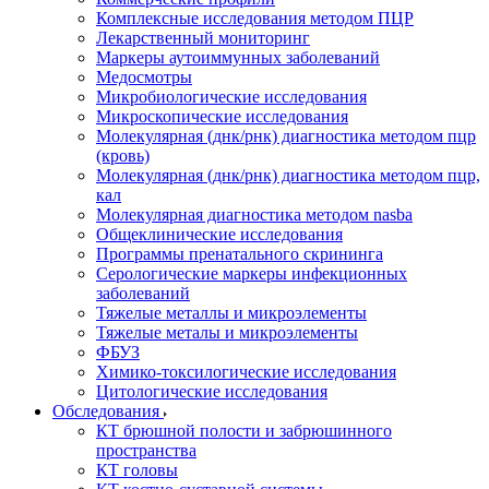
Комплексные исследования методом ПЦР
Лекарственный мониторинг
Маркеры аутоиммунных заболеваний
Медосмотры
Микробиологические исследования
Микроскопические исследования
Молекулярная (днк/рнк) диагностика методом пцр
(кровь)
Молекулярная (днк/рнк) диагностика методом пцр,
кал
Молекулярная диагностика методом nasba
Общеклинические исследования
Программы пренатального скрининга
Серологические маркеры инфекционных
заболеваний
Тяжелые металлы и микроэлементы
Тяжелые металы и микроэлементы
ФБУЗ
Химико-токсилогические исследования
Цитологические исследования
Обследования
КТ брюшной полости и забрюшинного
пространства
КТ головы