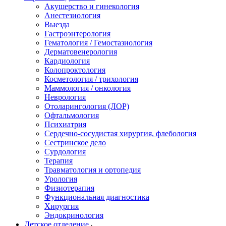
Акушерство и гинекология
Анестезиология
Выезда
Гастроэнтерология
Гематология / Гемостазиология
Дерматовенерология
Кардиология
Колопроктология
Косметология / трихология
Маммология / онкология
Неврология
Отоларингология (ЛОР)
Офтальмология
Психиатрия
Сердечно-сосудистая хирургия, флебология
Сестринское дело
Сурдология
Терапия
Травматология и ортопедия
Урология
Физиотерапия
Функциональная диагностика
Хирургия
Эндокринология
Детское отделение