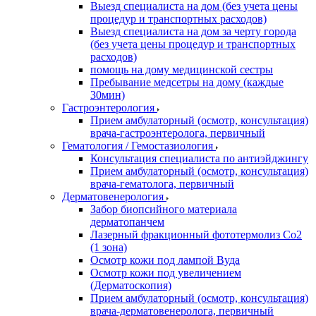
Выезд специалиста на дом (без учета цены
процедур и транспортных расходов)
Выезд специалиста на дом за черту города
(без учета цены процедур и транспортных
расходов)
помощь на дому медицинской сестры
Пребывание медсетры на дому (каждые
30мин)
Гастроэнтерология
Прием амбулаторный (осмотр, консультация)
врача-гастроэнтеролога, первичный
Гематология / Гемостазиология
Консультация специалиста по антиэйджингу
Прием амбулаторный (осмотр, консультация)
врача-гематолога, первичный
Дерматовенерология
Забор биопсийного материала
дерматопанчем
Лазерный фракционный фототермолиз Со2
(1 зона)
Осмотр кожи под лампой Вуда
Осмотр кожи под увеличением
(Дерматоскопия)
Прием амбулаторный (осмотр, консультация)
врача-дерматовенеролога, первичный