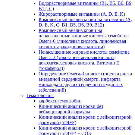
Водорастворимые витамины (B1, B5, B6, В9,
В12, С)
Жирорастворимые витамины (A, D, E, K)
Комплексный анализ крови на витамины (A,
D, E, K, C, B1, B5, B6, В9, B12)
Комплексный анализ крови на
ненасыщенные жирные кислоты семейства
Омега-6 (линолевая кислота, линоленовая
кислота, арахидоновая кислота)
Ненасыщенные жирные кислоты семейства
Омега-3 (эйкозапентаеновая кислота,
докозагексаеновая кислота, Витамин E
(токоферол))
Определение Омега-3 индекса (оценка риска
внезапной сердечной смерти, инфаркта
миокарда и других сердечно-сосудистых
заболеваний)
Гематология
карбоксигемоглобин
Клинический анализ крови без
лейкоцитарной формулы
Клинический анализ крови с лейкоцитарной
формулой (5DIFF)
Клинический анализ крови с лейкоцитарной
формулой (5DIFF) + СОЭ