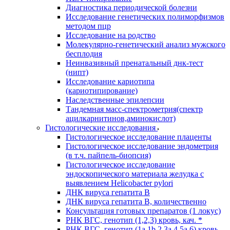
Диагностика периодической болезни
Исследование генетических полиморфизмов
методом пцр
Исследование на родство
Молекулярно-генетический анализ мужского
бесплодия
Неинвазивный пренатальный днк-тест
(нипт)
Исследование кариотипа
(кариотипирование)
Наследственные эпилепсии
Тандемная масс-спектрометрия(спектр
ацилкарнитинов,аминокислот)
Гистологические исследования
Гистологическое исследование плаценты
Гистологическое исследование эндометрия
(в т.ч. пайпель-биопсия)
Гистологическое исследование
эндоскопического материала желудка с
выявлением Helicobacter pylori
ДНК вируса гепатита B
ДНК вируса гепатита B, количественно
Консультация готовых препаратов (1 локус)
РНК ВГC, генотип (1,2,3) кровь, кач. *
РНК ВГC, генотип (1a,1b,2,3a,4,5a,6) кровь,