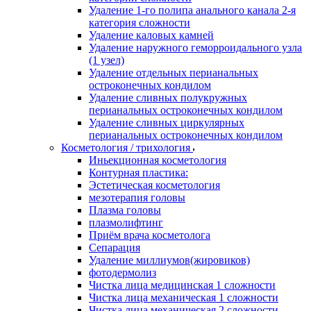
Удаление 1-го полипа анального канала 2-я
категория сложности
Удаление каловых камней
Удаление наружного геморроидального узла
(1 узел)
Удаление отдельных перианальных
остроконечных кондилом
Удаление сливных полукружных
перианальных остроконечных кондилом
Удаление сливных циркулярных
перианальных остроконечных кондилом
Косметология / трихология
Иньекционная косметология
Контурная пластика:
Эстетическая косметология
мезотерапия головы
Плазма головы
плазмолифтинг
Приём врача косметолога
Сепарация
Удаление миллиумов(жировиков)
фотодермолиз
Чистка лица медицинская 1 сложности
Чистка лица механическая 1 сложности
Чистка лица механическая 2 сложности