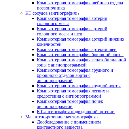
Компьютерная томография шейного отдела
позвоночника
КТ сосудов (ангиография)
Компьютерная томография артерий
головного мозга
Компьютерная томография артерий
головного мозга и шеи
Компьютерная томография артерий нижних
конечностей
Компьютерная томография артерий шеи
Компьютерная томография брюшной аорты
Компьютерная томография гепатобилиарной
зоны с ангиопрограммой
Компьютерная томография грудного и
брюшного отделов аорты с
ангиопрограммой
Компьютерная томография грудной аорты
Компьютерная томография легких и
средостения с ангиопрограммой
Компьютерная томография почек
ангиопрограммой
КТ-ангиография подвздошной артерии
Магнитно-резонансная томография
Дообследование с применением
контрастного вещества