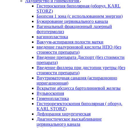
Акушерство и гинекология
Гистероскопия биполярная (оборуд. KARL
STORZ)
Биопсия 1 зона (с использованием энергии)
Бужирование цервикального канала
Вагинальный фракционный лазерный
фототермолиз
вагинопластика
Вакуум-аспирация полости матки
введение гиалуроновой кислоты НПО (без
стоимости препарата)
Введение препарата Диспорт (без стоимости
препарата)
Введение филлера при дистопии уретры (без
стоимости препарата)
Внутриматочная санация (аспирационно
ирригационная)
Вскрытие абсцесса бартолиниевой железы
Вульвоскопия
Гименопластика
Гистерорезектоскопия биполярная ( оборуд.
KARL STORZ)
Дефлорация хирургическая
Диагностическое выскабливание
цервикального канала