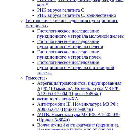
кол. *
РНК вируса гепатита C
РНК вируса гепатита C, количественно
Гистологические исследования пункционного
материала
Гистологическое исследование
пункционного материала молочной железы
Гистологическое исследование
пункционного материала печени
Гистологическое исследование
пункционного материала почек
Гистологическое исследование
пункционного материала щитовидной
железы
Гомеостаз
Агрегация тромбоцитов, индуцированная
АДФ (10 мкмоль). Номенклатура МЗ РФ:
A12.05.017.004 (Приказ №804н)
активность анти-ХА
Антитромбин III. Номенклатура МЗ РФ:
A09.05.047 (Приказ №804н)
АЧТВ. Номенклатура МЗ РФ: A12.05.039
(Приказ №804н)
Волчаночный антикоагулянт (скрининг).