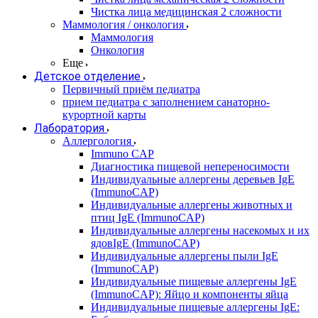
Чистка лица медицинская 2 сложности
Маммология / онкология
Маммология
Онкология
Еще
Детское отделение
Первичный приём педиатра
прием педиатра с заполнением санаторно-
курортной карты
Лаборатория
Аллергология
Immuno CAP
Диагностика пищевой непереносимости
Индивидуальные аллергены деревьев IgE
(ImmunoCAP)
Индивидуальные аллергены животных и
птиц IgE (ImmunoCAP)
Индивидуальные аллергены насекомых и их
ядовIgE (ImmunoCAP)
Индивидуальные аллергены пыли IgE
(ImmunoCAP)
Индивидуальные пищевые аллергены IgE
(ImmunoCAP): Яйцо и компоненты яйца
Индивидуальные пищевые аллергены IgE: