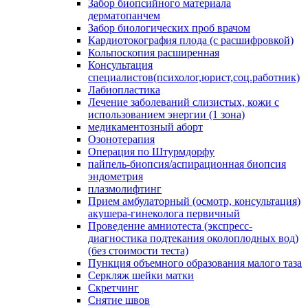
Забор биопсийного материала
дерматопанчем
Забор биологических проб врачом
Кардиотокография плода (с расшифровкой)
Кольпоскопия расширенная
Консультация
специалистов(психолог,юрист,соц.работник)
Лабиопластика
Лечение заболеваний слизистых, кожи с
использованием энергии (1 зона)
медикаментозный аборт
Озонотерапия
Операция по Штурмдорфу
пайпель-биопсия/аспирационная биопсия
эндометрия
плазмолифтинг
Прием амбулаторный (осмотр, консультация)
акушера-гинеколога первичный
Проведение амниотеста (экспресс-
диагностика подтекания околоплодных вод)
(без стоимости теста)
Пункция объемного образования малого таза
Серкляж шейки матки
Скретчинг
Снятие швов