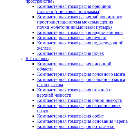
пространства
Компьютерная томография брюшной
полости (поисковая программа)
Компьютерная томография забрюшинного
пространства(система мочевыведения
почки,мочеточники,мочевой пузырь)
Компьютерная томография надпочечников
Компьютерная томография печени
Компьютерная томография поджелудочной
железы
Компьютерная томография почек
КТ головы
Компьютерная томография височной
области
Компьютерная томография головного мозга
Компьютерная томография головного мозга
с контрастом
Компьютерная томография нижней и
верхней челюсти
Компьютерная томография одной челюсти
Компьютерная томография околоносовых
пазух
Компьютерная томография орбит
Компьютерная томография основания черепа
Компьютерная томография ротоглотки