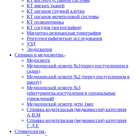
КТ костно-суставной системы
КТ мягких тканей
КТ органов грудной клетки
КТ органов мочеполовой системы
КТ позвоночника
КТ сосудов (ангиография)
Магнитно-резонансная томография
Рентгенографические исследования
УЗД
Эндоскопия
Справки и медосмотры
Медосмотр
Медицинский осмотр №1(перед поступлением в
садик)
Медицинский осмотр №2 (перед поступлением в
школу)
Медицинский осмотр №3
(абитуриенты.поступления в специальные
учреждения0
Медицинский осмотр дети 1мес
Справка водительская (медкомиссия) категория
А,В.М
Справка водительская (медкомиссия) категория
С,Д,Е
Стоматология