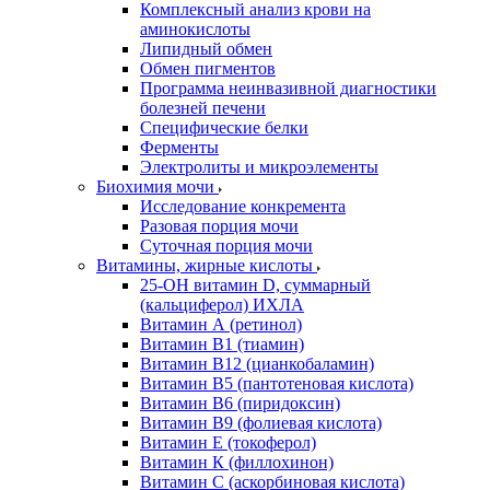
Комплексный анализ крови на
аминокислоты
Липидный обмен
Обмен пигментов
Программа неинвазивной диагностики
болезней печени
Специфические белки
Ферменты
Электролиты и микроэлементы
Биохимия мочи
Исследование конкремента
Разовая порция мочи
Суточная порция мочи
Витамины, жирные кислоты
25-OH витамин D, суммарный
(кальциферол) ИХЛА
Витамин А (ретинол)
Витамин В1 (тиамин)
Витамин В12 (цианкобаламин)
Витамин В5 (пантотеновая кислота)
Витамин В6 (пиридоксин)
Витамин В9 (фолиевая кислота)
Витамин Е (токоферол)
Витамин К (филлохинон)
Витамин С (аскорбиновая кислота)