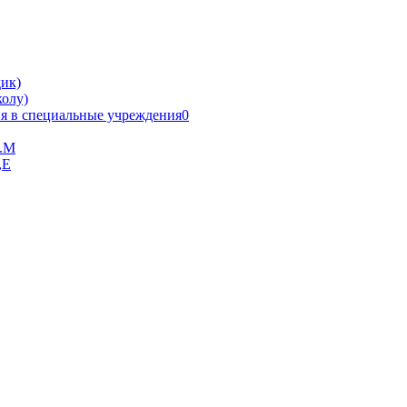
ик)
олу)
я в специальные учреждения0
В.М
,Е