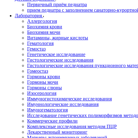
Первичный приём педиатра
прием педиатра с заполнением санаторно-курортно
Лаборатория
Аллергология
Биохимия крови
Биохимия мочи
Витамины, жирные кислоты
Гематология
Гемостаз
Генетическое исследование
Гистологические исследования
Гистологические исследования пункционного мате
Гомеостаз
Гормоны крови
Гормоны мочи
Гормоны слюны
Изосерология
Иммуногистохимические исследования
Имуннологические исследования
Имуногематология
Исследование генетических полиморфизмов метод
Коммерческие профили
Комплексные исследования методом ПЦР
Лекарственный мониторинг
Маркеры аутоиммунных заболеваний