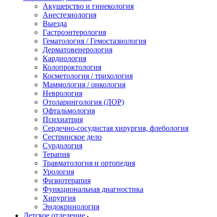
Акушерство и гинекология
Анестезиология
Выезда
Гастроэнтерология
Гематология / Гемостазиология
Дерматовенерология
Кардиология
Колопроктология
Косметология / трихология
Маммология / онкология
Неврология
Отоларингология (ЛОР)
Офтальмология
Психиатрия
Сердечно-сосудистая хирургия, флебология
Сестринское дело
Сурдология
Терапия
Травматология и ортопедия
Урология
Физиотерапия
Функциональная диагностика
Хирургия
Эндокринология
Детское отделение