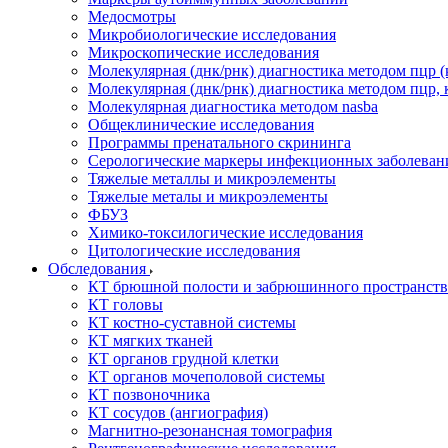
Медосмотры
Микробиологические исследования
Микроскопические исследования
Молекулярная (днк/рнк) диагностика методом пцр (
Молекулярная (днк/рнк) диагностика методом пцр, 
Молекулярная диагностика методом nasba
Общеклинические исследования
Программы пренатального скрининга
Серологические маркеры инфекционных заболеван
Тяжелые металлы и микроэлементы
Тяжелые металы и микроэлементы
ФБУЗ
Химико-токсилогические исследования
Цитологические исследования
Обследования
КТ брюшной полости и забрюшинного пространств
КТ головы
КТ костно-суставной системы
КТ мягких тканей
КТ органов грудной клетки
КТ органов мочеполовой системы
КТ позвоночника
КТ сосудов (ангиография)
Магнитно-резонансная томография