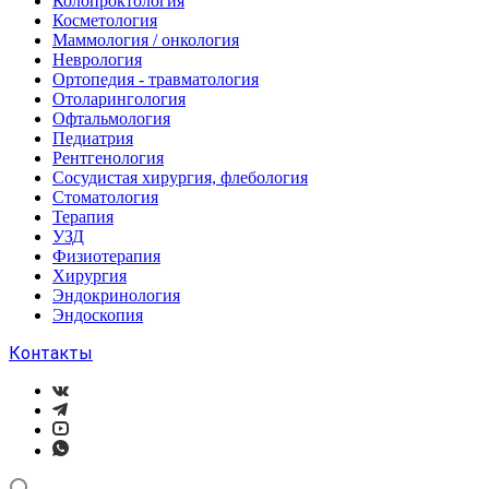
Колопроктология
Косметология
Маммология / онкология
Неврология
Ортопедия - травматология
Отоларингология
Офтальмология
Педиатрия
Рентгенология
Сосудистая хирургия, флебология
Стоматология
Терапия
УЗД
Физиотерапия
Хирургия
Эндокринология
Эндоскопия
Контакты