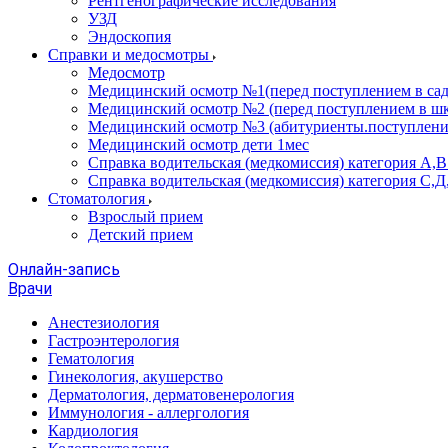
Рентгенографические исследования
УЗД
Эндоскопия
Справки и медосмотры
Медосмотр
Медицинский осмотр №1(перед поступлением в сад
Медицинский осмотр №2 (перед поступлением в шк
Медицинский осмотр №3 (абитуриенты.поступлени
Медицинский осмотр дети 1мес
Справка водительская (медкомиссия) категория А,
Справка водительская (медкомиссия) категория С,Д
Стоматология
Взрослый прием
Детский прием
Онлайн-запись
Врачи
Анестезиология
Гастроэнтерология
Гематология
Гинекология, акушерство
Дерматология, дерматовенерология
Иммунология - аллергология
Кардиология