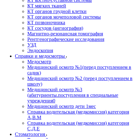
КТ костно-суставной системы
КТ мягких тканей
КТ органов грудной клетки
КТ органов мочеполовой системы
КТ позвоночника
КТ сосудов (ангиография)
Магнитно-резонансная томография
Рентгенографические исследования
УЗД
Эндоскопия
Справки и медосмотры
Медосмотр
Медицинский осмотр №1(перед поступлением в
садик)
Медицинский осмотр №2 (перед поступлением в
школу)
Медицинский осмотр №3
(абитуриенты.поступления в специальные
учреждения0
Медицинский осмотр дети 1мес
Справка водительская (медкомиссия) категория
А,В.М
Справка водительская (медкомиссия) категория
С,Д,Е
Стоматология