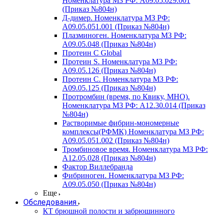
Номенклатура МЗ РФ: A09.05.029.001
(Приказ №804н)
Д-димер. Номенклатура МЗ РФ:
A09.05.051.001 (Приказ №804н)
Плазминоген. Номенклатура МЗ РФ:
A09.05.048 (Приказ №804н)
Протеин C Global
Протеин S. Номенклатура МЗ РФ:
A09.05.126 (Приказ №804н)
Протеин С. Номенклатура МЗ РФ:
A09.05.125 (Приказ №804н)
Протромбин (время, по Квику, МНО).
Номенклатура МЗ РФ: A12.30.014 (Приказ
№804н)
Растворимые фибрин-мономерные
комплексы(РФМК) Номенклатура МЗ РФ:
A09.05.051.002 (Приказ №804н)
Тромбиновое время. Номенклатура МЗ РФ:
A12.05.028 (Приказ №804н)
Фактор Виллебранда
Фибриноген. Номенклатура МЗ РФ:
A09.05.050 (Приказ №804н)
Еще
Обследования
КТ брюшной полости и забрюшинного