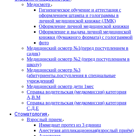
Медосмотр
Гигиеническое обучение и аттестация с
оформлением штампа и голограммы в
личной медицинской книжке (ЛМК)
Оформление личной медицинской книжки
Оформление и выдача личной медицинской
книжки (бумажного формата) с голограммой
фото
Медицинский осмотр №1(перед поступлением в
садик)
Медицинский осмотр №2 (перед поступлением в
школу)
Медицинский осмотр №3
(абитуриенты.поступления в специальные
учреждения0
Медицинский осмотр дети 1мес
Справка водительская (медкомиссия) категория
А,В.М
Справка водительская (медкомиссия) категория
С,Д,Е
Стоматология
Взрослый прием
Иммедиат протез из 3 единиц
Анестезия аппликационная(взрослый приём)
Анестезия