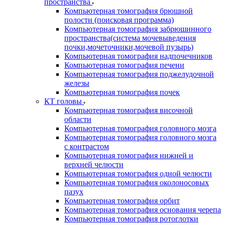
пространства
Компьютерная томография брюшной
полости (поисковая программа)
Компьютерная томография забрюшинного
пространства(система мочевыведения
почки,мочеточники,мочевой пузырь)
Компьютерная томография надпочечников
Компьютерная томография печени
Компьютерная томография поджелудочной
железы
Компьютерная томография почек
КТ головы
Компьютерная томография височной
области
Компьютерная томография головного мозга
Компьютерная томография головного мозга
с контрастом
Компьютерная томография нижней и
верхней челюсти
Компьютерная томография одной челюсти
Компьютерная томография околоносовых
пазух
Компьютерная томография орбит
Компьютерная томография основания черепа
Компьютерная томография ротоглотки