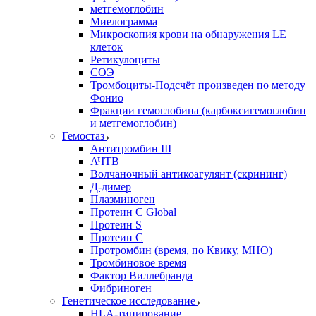
метгемоглобин
Миелограмма
Микроскопия крови на обнаружения LE
клеток
Ретикулоциты
СОЭ
Тромбоциты-Подсчёт произведен по методу
Фонио
Фракции гемоглобина (карбоксигемоглобин
и метгемоглобин)
Гемостаз
Антитромбин III
АЧТВ
Волчаночный антикоагулянт (скрининг)
Д-димер
Плазминоген
Протеин C Global
Протеин S
Протеин С
Протромбин (время, по Квику, МНО)
Тромбиновое время
Фактор Виллебранда
Фибриноген
Генетическое исследование
HLA-типирование