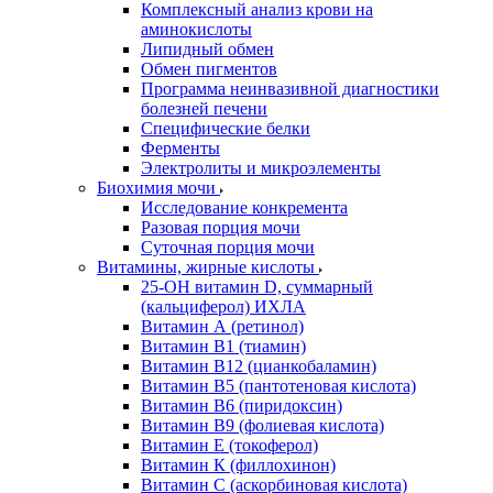
Комплексный анализ крови на
аминокислоты
Липидный обмен
Обмен пигментов
Программа неинвазивной диагностики
болезней печени
Специфические белки
Ферменты
Электролиты и микроэлементы
Биохимия мочи
Исследование конкремента
Разовая порция мочи
Суточная порция мочи
Витамины, жирные кислоты
25-OH витамин D, суммарный
(кальциферол) ИХЛА
Витамин А (ретинол)
Витамин В1 (тиамин)
Витамин В12 (цианкобаламин)
Витамин В5 (пантотеновая кислота)
Витамин В6 (пиридоксин)
Витамин В9 (фолиевая кислота)
Витамин Е (токоферол)
Витамин К (филлохинон)
Витамин С (аскорбиновая кислота)