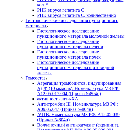
кол. *
РНК вируса гепатита C
РНК вируса гепатита C, количественно
Гистологические исследования пункционного
материала
Гистологическое исследование
пункционного материала молочной железы
Гистологическое исследование
пункционного материала печени
Гистологическое исследование
пункционного материала почек
Гистологическое исследование
пункционного материала щитовидной
железы
Гомеостаз
Агрегация тромбоцитов, индуцированная
АДФ (10 мкмоль). Номенклатура МЗ РФ:
A12.05.017.004 (Приказ №804н)
активность анти-ХА
Антитромбин III. Номенклатура МЗ РФ:
A09.05.047 (Приказ №804н)
АЧТВ. Номенклатура МЗ РФ: A12.05.039
(Приказ №804н)
Волчаночный антикоагулянт (скрининг).