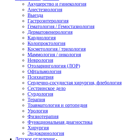
Акушерство и гинекология
Анестезиология
Выезда
Гастроэнтерология
Гематология / Гемостазиология
Дерматовенерология
Кардиология
Колопроктология
Косметология / трихология
Маммология / онкология
Неврология
Отоларингология (ЛОР)
Офтальмология
Психиатрия
Сердечно-сосудистая хирургия, флебология
Сестринское дело
Сурдология
Терапия
Травматология и ортопедия
Урология
Физиотерапия
Функциональная диагностика
Хирургия
Эндокринология
Детское отделение