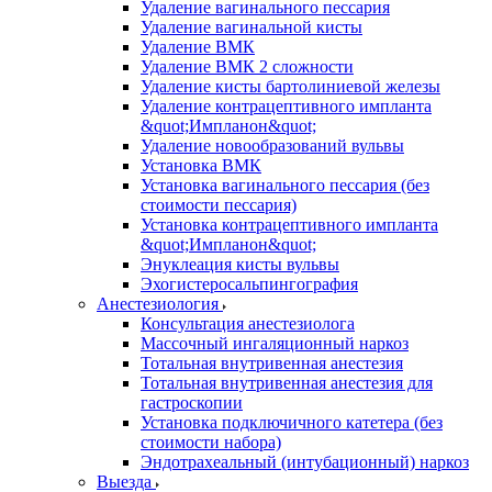
Удаление вагинального пессария
Удаление вагинальной кисты
Удаление ВМК
Удаление ВМК 2 сложности
Удаление кисты бартолиниевой железы
Удаление контрацептивного импланта
&quot;Импланон&quot;
Удаление новообразований вульвы
Установка ВМК
Установка вагинального пессария (без
стоимости пессария)
Установка контрацептивного импланта
&quot;Импланон&quot;
Энуклеация кисты вульвы
Эхогистеросальпингография
Анестезиология
Консультация анестезиолога
Массочный ингаляционный наркоз
Тотальная внутривенная анестезия
Тотальная внутривенная анестезия для
гастроскопии
Установка подключичного катетера (без
стоимости набора)
Эндотрахеальный (интубационный) наркоз
Выезда