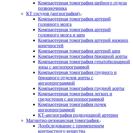
Компьютерная томография шейного отдела
позвоночника
КТ сосудов (ангиография)
Компьютерная томография артерий
головного мозга
Компьютерная томография артерий
головного мозга и шеи
Компьютерная томография артерий нижних
конечностей
Компьютерная томография артерий шеи
Компьютерная томография брюшной аорты
Компьютерная томография гепатобилиарной
зоны с ангиопрограммой
Компьютерная томография грудного и
брюшного отделов аорты с
ангиопрограммой
Компьютерная томография грудной аорты
Компьютерная томография легких и
средостения с ангиопрограммой
Компьютерная томография почек
ангиопрограммой
КТ-ангиография подвздошной артерии
Магнитно-резонансная томография
Дообследование с применением
контрастного вещества