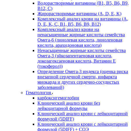
Водорастворимые витамины (B1, B5, B6, В9,
В12, С)
Жирорастворимые витамины (A, D, E, K)
Комплексный анализ крови на витамины (A,
D, E, K, C, B1, B5, B6, В9, B12)
Комплексный анализ крови на
ненасыщенные жирные кислоты семейства
Омега-6 (линолевая кислота, линоленовая
кислота, арахидоновая кислота)
Ненасыщенные жирные кислоты семейства
Омега-3 (эйкозапентаеновая кислота,
докозагексаеновая кислота, Витамин E
(токоферол))
Определение Омега-3 индекса (оценка риска
внезапной сердечной смерти, инфаркта
миокарда и других сердечно-сосудистых
заболеваний)
Гематология
карбоксигемоглобин
Клинический анализ крови без
лейкоцитарной формулы
Клинический анализ крови с лейкоцитарной
формулой (5DIFF)
Клинический анализ крови с лейкоцитарной
формулой (5DIFF) + СОЭ