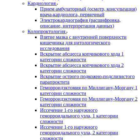
Кардиология
Прием амбулаторный (осмотр, консультация)
врача-кардиолога, первичный
Электрокардиография (расшифровка,
описание, интерпретация данных)
Колопроктология
Взятие мазка с внутренней поверхности
кишечника для цитологического
исследования
Вскрытие абсцесса копчикового хода 1
категории сложности
Вскрытие абсцесса копчикового хода 2
категории сложности
Вскрытие острого подкожно-подслизистого
парапроктита
Геморроидэктомия по Миллигану-Моргану 1
категории сложности
Геморроидэктомия по Миллигану-Моргану 2
категории сложности
Иссечение 1-го наружного
геморроидального узла, 1 категории
сложности
Иссечение 1-го наружного
геморроидального узла, 2 категории
сложности