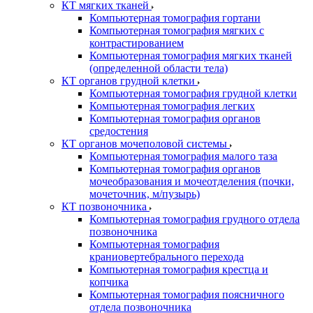
КТ мягких тканей
Компьютерная томография гортани
Компьютерная томография мягких с
контрастированием
Компьютерная томография мягких тканей
(определенной области тела)
КТ органов грудной клетки
Компьютерная томография грудной клетки
Компьютерная томография легких
Компьютерная томография органов
средостения
КТ органов мочеполовой системы
Компьютерная томография малого таза
Компьютерная томография органов
мочеобразования и мочеотделения (почки,
мочеточник, м/пузырь)
КТ позвоночника
Компьютерная томография грудного отдела
позвоночника
Компьютерная томография
краниовертебрального перехода
Компьютерная томография крестца и
копчика
Компьютерная томография поясничного
отдела позвоночника