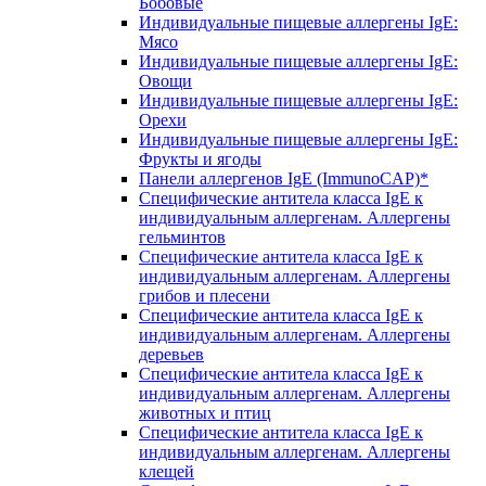
Бобовые
Индивидуальные пищевые аллергены IgE:
Мясо
Индивидуальные пищевые аллергены IgE:
Овощи
Индивидуальные пищевые аллергены IgE:
Орехи
Индивидуальные пищевые аллергены IgE:
Фрукты и ягоды
Панели аллергенов IgE (ImmunoCAP)*
Специфические антитела класса IgE к
индивидуальным аллергенам. Аллергены
гельминтов
Специфические антитела класса IgE к
индивидуальным аллергенам. Аллергены
грибов и плесени
Специфические антитела класса IgE к
индивидуальным аллергенам. Аллергены
деревьев
Специфические антитела класса IgE к
индивидуальным аллергенам. Аллергены
животных и птиц
Специфические антитела класса IgE к
индивидуальным аллергенам. Аллергены
клещей