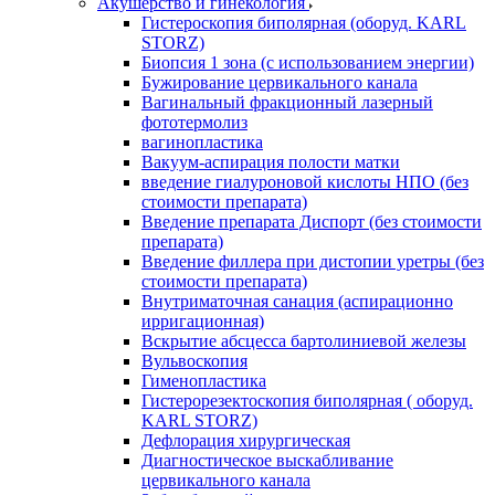
Акушерство и гинекология
Гистероскопия биполярная (оборуд. KARL
STORZ)
Биопсия 1 зона (с использованием энергии)
Бужирование цервикального канала
Вагинальный фракционный лазерный
фототермолиз
вагинопластика
Вакуум-аспирация полости матки
введение гиалуроновой кислоты НПО (без
стоимости препарата)
Введение препарата Диспорт (без стоимости
препарата)
Введение филлера при дистопии уретры (без
стоимости препарата)
Внутриматочная санация (аспирационно
ирригационная)
Вскрытие абсцесса бартолиниевой железы
Вульвоскопия
Гименопластика
Гистерорезектоскопия биполярная ( оборуд.
KARL STORZ)
Дефлорация хирургическая
Диагностическое выскабливание
цервикального канала