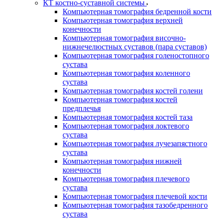
КТ костно-суставной системы
Компьютерная томография бедренной кости
Компьютерная томография верхней
конечности
Компьютерная томография височно-
нижнечелюстных суставов (пара суставов)
Компьютерная томография голеностопного
сустава
Компьютерная томография коленного
сустава
Компьютерная томография костей голени
Компьютерная томография костей
предплечья
Компьютерная томография костей таза
Компьютерная томография локтевого
сустава
Компьютерная томография лучезапястного
сустава
Компьютерная томография нижней
конечности
Компьютерная томография плечевого
сустава
Компьютерная томография плечевой кости
Компьютерная томография тазобедренного
сустава