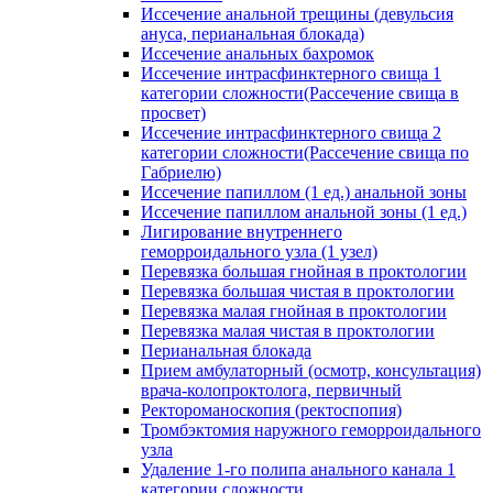
Иссечение анальной трещины (девульсия
ануса, перианальная блокада)
Иссечение анальных бахромок
Иссечение интрасфинктерного свища 1
категории сложности(Рассечение свища в
просвет)
Иссечение интрасфинктерного свища 2
категории сложности(Рассечение свища по
Габриелю)
Иссечение папиллом (1 ед.) анальной зоны
Иссечение папиллом анальной зоны (1 ед.)
Лигирование внутреннего
геморроидального узла (1 узел)
Перевязка большая гнойная в проктологии
Перевязка большая чистая в проктологии
Перевязка малая гнойная в проктологии
Перевязка малая чистая в проктологии
Перианальная блокада
Прием амбулаторный (осмотр, консультация)
врача-колопроктолога, первичный
Ректороманоскопия (ректоспопия)
Тромбэктомия наружного геморроидального
узла
Удаление 1-го полипа анального канала 1
категории сложности