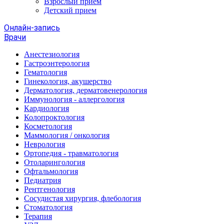
Взрослый прием
Детский прием
Онлайн-запись
Врачи
Анестезиология
Гастроэнтерология
Гематология
Гинекология, акушерство
Дерматология, дерматовенерология
Иммунология - аллергология
Кардиология
Колопроктология
Косметология
Маммология / онкология
Неврология
Ортопедия - травматология
Отоларингология
Офтальмология
Педиатрия
Рентгенология
Сосудистая хирургия, флебология
Стоматология
Терапия