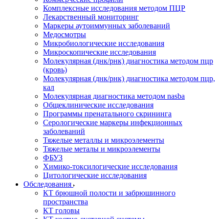
Комплексные исследования методом ПЦР
Лекарственный мониторинг
Маркеры аутоиммунных заболеваний
Медосмотры
Микробиологические исследования
Микроскопические исследования
Молекулярная (днк/рнк) диагностика методом пцр
(кровь)
Молекулярная (днк/рнк) диагностика методом пцр,
кал
Молекулярная диагностика методом nasba
Общеклинические исследования
Программы пренатального скрининга
Серологические маркеры инфекционных
заболеваний
Тяжелые металлы и микроэлементы
Тяжелые металы и микроэлементы
ФБУЗ
Химико-токсилогические исследования
Цитологические исследования
Обследования
КТ брюшной полости и забрюшинного
пространства
КТ головы