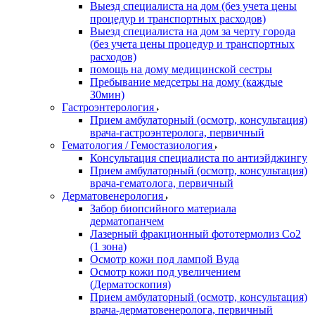
Выезд специалиста на дом (без учета цены
процедур и транспортных расходов)
Выезд специалиста на дом за черту города
(без учета цены процедур и транспортных
расходов)
помощь на дому медицинской сестры
Пребывание медсетры на дому (каждые
30мин)
Гастроэнтерология
Прием амбулаторный (осмотр, консультация)
врача-гастроэнтеролога, первичный
Гематология / Гемостазиология
Консультация специалиста по антиэйджингу
Прием амбулаторный (осмотр, консультация)
врача-гематолога, первичный
Дерматовенерология
Забор биопсийного материала
дерматопанчем
Лазерный фракционный фототермолиз Со2
(1 зона)
Осмотр кожи под лампой Вуда
Осмотр кожи под увеличением
(Дерматоскопия)
Прием амбулаторный (осмотр, консультация)
врача-дерматовенеролога, первичный