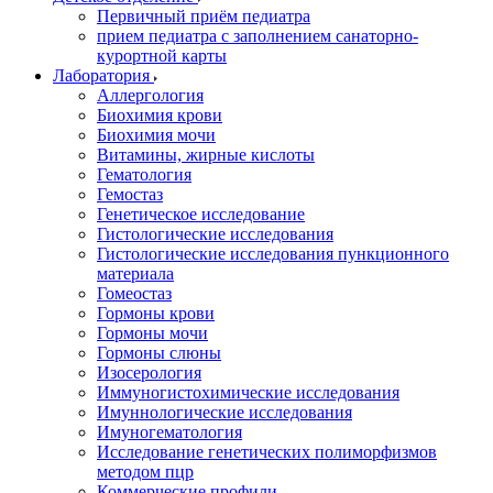
Первичный приём педиатра
прием педиатра с заполнением санаторно-
курортной карты
Лаборатория
Аллергология
Биохимия крови
Биохимия мочи
Витамины, жирные кислоты
Гематология
Гемостаз
Генетическое исследование
Гистологические исследования
Гистологические исследования пункционного
материала
Гомеостаз
Гормоны крови
Гормоны мочи
Гормоны слюны
Изосерология
Иммуногистохимические исследования
Имуннологические исследования
Имуногематология
Исследование генетических полиморфизмов
методом пцр
Коммерческие профили