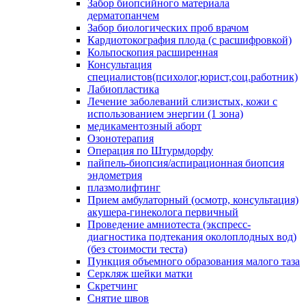
Забор биопсийного материала
дерматопанчем
Забор биологических проб врачом
Кардиотокография плода (с расшифровкой)
Кольпоскопия расширенная
Консультация
специалистов(психолог,юрист,соц.работник)
Лабиопластика
Лечение заболеваний слизистых, кожи с
использованием энергии (1 зона)
медикаментозный аборт
Озонотерапия
Операция по Штурмдорфу
пайпель-биопсия/аспирационная биопсия
эндометрия
плазмолифтинг
Прием амбулаторный (осмотр, консультация)
акушера-гинеколога первичный
Проведение амниотеста (экспресс-
диагностика подтекания околоплодных вод)
(без стоимости теста)
Пункция объемного образования малого таза
Серкляж шейки матки
Скретчинг
Снятие швов