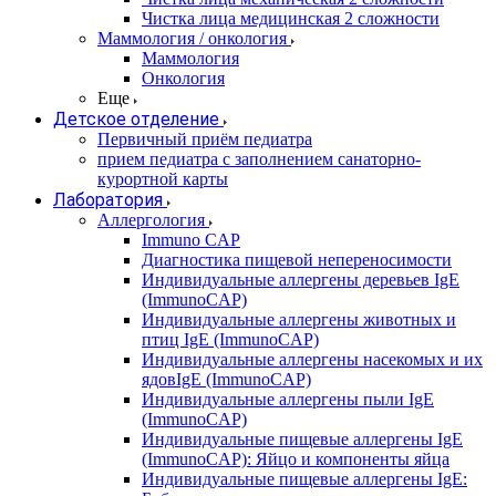
Чистка лица медицинская 2 сложности
Маммология / онкология
Маммология
Онкология
Еще
Детское отделение
Первичный приём педиатра
прием педиатра с заполнением санаторно-
курортной карты
Лаборатория
Аллергология
Immuno CAP
Диагностика пищевой непереносимости
Индивидуальные аллергены деревьев IgE
(ImmunoCAP)
Индивидуальные аллергены животных и
птиц IgE (ImmunoCAP)
Индивидуальные аллергены насекомых и их
ядовIgE (ImmunoCAP)
Индивидуальные аллергены пыли IgE
(ImmunoCAP)
Индивидуальные пищевые аллергены IgE
(ImmunoCAP): Яйцо и компоненты яйца
Индивидуальные пищевые аллергены IgE: