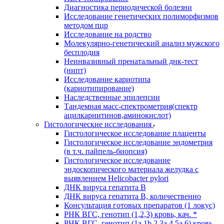
Диагностика периодической болезни
Исследование генетических полиморфизмов
методом пцр
Исследование на родство
Молекулярно-генетический анализ мужского
бесплодия
Неинвазивный пренатальный днк-тест
(нипт)
Исследование кариотипа
(кариотипирование)
Наследственные эпилепсии
Тандемная масс-спектрометрия(спектр
ацилкарнитинов,аминокислот)
Гистологические исследования
Гистологическое исследование плаценты
Гистологическое исследование эндометрия
(в т.ч. пайпель-биопсия)
Гистологическое исследование
эндоскопического материала желудка с
выявлением Helicobacter pylori
ДНК вируса гепатита B
ДНК вируса гепатита B, количественно
Консультация готовых препаратов (1 локус)
РНК ВГC, генотип (1,2,3) кровь, кач. *
РНК ВГC, генотип (1a,1b,2,3a,4,5a,6) кровь,