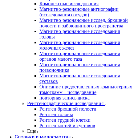
Комплексные исследования
Магнитно-резонансные ангиографии
(исследования сосудов)
Магнитно-резонансные исслед. брюшной
полости и забрюшинного пространства
Магнитно-резонансные исследования
головы
Магнитно-резонансные исследования
молочных желез
Магнитно-резонансные исследования
органов малого таза
Магнитно-резонансные исследования
позвоночника
Магнитно-резонансные исследования
суставов
Описание предоставленных компьютерных
томограмм 1 исследование
повторная запись диска
Рентгенографические исследования
Рентген брюшной полости
Рентген головы
Рентген грудной клетки
Рентген костей и суставов
Еще
Справки и медосмотры