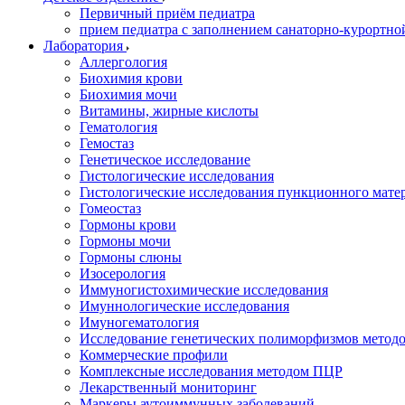
Первичный приём педиатра
прием педиатра с заполнением санаторно-курортно
Лаборатория
Аллергология
Биохимия крови
Биохимия мочи
Витамины, жирные кислоты
Гематология
Гемостаз
Генетическое исследование
Гистологические исследования
Гистологические исследования пункционного мате
Гомеостаз
Гормоны крови
Гормоны мочи
Гормоны слюны
Изосерология
Иммуногистохимические исследования
Имуннологические исследования
Имуногематология
Исследование генетических полиморфизмов метод
Коммерческие профили
Комплексные исследования методом ПЦР
Лекарственный мониторинг
Маркеры аутоиммунных заболеваний