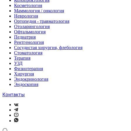
Колопроктология
Косметология
Маммология / онкология
Неврология
Ортопедия - травматология
Отоларингология
Офтальмология
Педиатрия
Рентгенология
Сосудистая хирургия, флебология
Стоматология
Терапия
УЗД
Физиотерапия
Хирургия
Эндокринология
Эндоскопия
Контакты