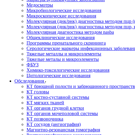
Медосмотры
Микробиологические исследования
Микроскопические исследования
Молекулярная (днк/рнк) диагностика методом пцр (
Молекулярная (днк/рнк) диагностика методом пцр, 
Молекулярная диагностика методом nasba
Общеклинические исследования
Программы пренатального скрининга
Серологические маркеры инфекционных заболеван
Тяжелые металлы и микроэлементы
Тяжелые металы и микроэлементы
ФБУЗ
Химико-токсилогические исследования
Цитологические исследования
Обследования
КТ брюшной полости и забрюшинного пространств
КТ головы
КТ костно-суставной системы
КТ мягких тканей
КТ органов грудной клетки
КТ органов мочеполовой системы
КТ позвоночника
КТ сосудов (ангиография)
Магнитно-резонансная томография