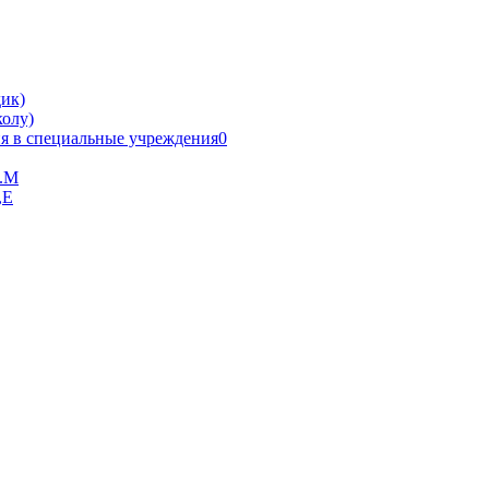
ик)
олу)
я в специальные учреждения0
В.М
,Е