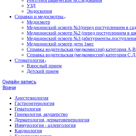
Рентгенографические исследования
УЗД
Эндоскопия
Справки и медосмотры
Медосмотр
Медицинский осмотр №1(перед поступлением в сад
Медицинский осмотр №2 (перед поступлением в шк
Медицинский осмотр №3 (абитуриенты.поступлени
Медицинский осмотр дети 1мес
Справка водительская (медкомиссия) категория А,
Справка водительская (медкомиссия) категория С,Д
Стоматология
Взрослый прием
Детский прием
Онлайн-запись
Врачи
Анестезиология
Гастроэнтерология
Гематология
Гинекология, акушерство
Дерматология, дерматовенерология
Иммунология - аллергология
Кардиология