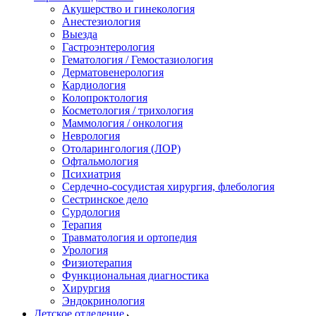
Акушерство и гинекология
Анестезиология
Выезда
Гастроэнтерология
Гематология / Гемостазиология
Дерматовенерология
Кардиология
Колопроктология
Косметология / трихология
Маммология / онкология
Неврология
Отоларингология (ЛОР)
Офтальмология
Психиатрия
Сердечно-сосудистая хирургия, флебология
Сестринское дело
Сурдология
Терапия
Травматология и ортопедия
Урология
Физиотерапия
Функциональная диагностика
Хирургия
Эндокринология
Детское отделение